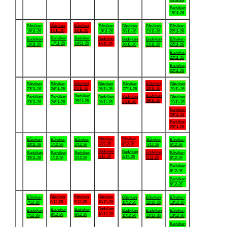
Badviken
15/11-26
.
Båtviken
Båtviken
Båtviken
Båtviken
Båtviken
Båtviken
Båtviken
17/11-26
18/11-26
16/11-26
19/11-26
20/11-26
21/11-26
22/11-26
Badviken
Badviken
Badviken
Badviken
Badviken
Badviken
Båtviken
17/11-26
18/11-26
19/11-26
16/11-26
20/11-26
21/11-26
22/11-26
Badviken
22/11-26
Badviken
22/11-26
.
Båtviken
Båtviken
Båtviken
Båtviken
Båtviken
Båtviken
Båtviken
25/11-26
28/11-26
23/11-26
24/11-26
26/11-26
27/11-26
29/11-26
Badviken
Badviken
Badviken
Badviken
Badviken
Badviken
Båtviken
28/11-26
25/11-26
27/11-26
23/11-26
24/11-26
26/11-26
29/11-26
Badviken
29/11-26
Badviken
29/11-26
.
Båtviken
Båtviken
Båtviken
Båtviken
Båtviken
Båtviken
Båtviken
3/12-26
4/12-26
30/11-26
1/12-26
2/12-26
5/12-26
6/12-26
Badviken
Badviken
Badviken
Badviken
Badviken
Badviken
Båtviken
3/12-26
4/12-26
5/12-26
30/11-26
1/12-26
2/12-26
6/12-26
Badviken
6/12-26
Badviken
6/12-26
.
Båtviken
Båtviken
Båtviken
Båtviken
Båtviken
Båtviken
Båtviken
8/12-26
9/12-26
10/12-26
7/12-26
11/12-26
12/12-26
13/12-26
Badviken
Badviken
Badviken
Badviken
Badviken
Badviken
Båtviken
10/12-26
8/12-26
9/12-26
7/12-26
11/12-26
12/12-26
13/12-26
Badviken