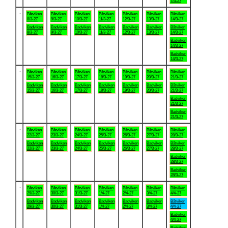
7/3-27
.
Båtviken
Båtviken
Båtviken
Båtviken
Båtviken
Båtviken
Båtviken
8/3-27
9/3-27
10/3-27
11/3-27
12/3-27
13/3-27
14/3-27
Badviken
Badviken
Badviken
Badviken
Badviken
Badviken
Båtviken
8/3-27
9/3-27
10/3-27
11/3-27
12/3-27
13/3-27
14/3-27
Badviken
14/3-27
Badviken
14/3-27
.
Båtviken
Båtviken
Båtviken
Båtviken
Båtviken
Båtviken
Båtviken
15/3-27
16/3-27
17/3-27
18/3-27
19/3-27
20/3-27
21/3-27
Badviken
Badviken
Badviken
Badviken
Badviken
Badviken
Båtviken
15/3-27
16/3-27
17/3-27
18/3-27
19/3-27
20/3-27
21/3-27
Badviken
21/3-27
Badviken
21/3-27
.
Båtviken
Båtviken
Båtviken
Båtviken
Båtviken
Båtviken
Båtviken
22/3-27
23/3-27
24/3-27
25/3-27
26/3-27
27/3-27
28/3-27
Badviken
Badviken
Badviken
Badviken
Badviken
Badviken
Båtviken
22/3-27
23/3-27
24/3-27
25/3-27
26/3-27
27/3-27
28/3-27
Badviken
28/3-27
Badviken
28/3-27
.
Båtviken
Båtviken
Båtviken
Båtviken
Båtviken
Båtviken
Båtviken
29/3-27
30/3-27
31/3-27
1/4-27
2/4-27
3/4-27
4/4-27
Badviken
Badviken
Badviken
Badviken
Badviken
Badviken
Båtviken
29/3-27
30/3-27
31/3-27
1/4-27
2/4-27
3/4-27
4/4-27
Badviken
4/4-27
Badviken