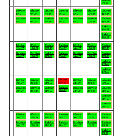
4/4-27
.
Båtviken
Båtviken
Båtviken
Båtviken
Båtviken
Båtviken
Båtviken
5/4-27
6/4-27
7/4-27
8/4-27
9/4-27
10/4-27
11/4-27
Badviken
Badviken
Badviken
Badviken
Badviken
Badviken
Båtviken
5/4-27
6/4-27
7/4-27
8/4-27
9/4-27
10/4-27
11/4-27
Badviken
11/4-27
Badviken
11/4-27
.
Båtviken
Båtviken
Båtviken
Båtviken
Båtviken
Båtviken
Båtviken
12/4-27
13/4-27
14/4-27
15/4-27
16/4-27
17/4-27
18/4-27
Badviken
Badviken
Badviken
Badviken
Badviken
Badviken
Båtviken
12/4-27
13/4-27
14/4-27
15/4-27
16/4-27
17/4-27
18/4-27
Badviken
18/4-27
Badviken
18/4-27
.
Båtviken
Båtviken
Båtviken
Båtviken
Båtviken
Båtviken
Båtviken
22/4-27
19/4-27
20/4-27
21/4-27
23/4-27
24/4-27
25/4-27
Badviken
Badviken
Badviken
Badviken
Badviken
Badviken
Båtviken
22/4-27
19/4-27
20/4-27
21/4-27
23/4-27
24/4-27
25/4-27
Badviken
25/4-27
Badviken
25/4-27
.
Båtviken
Båtviken
Båtviken
Båtviken
Båtviken
Båtviken
Båtviken
26/4-27
27/4-27
28/4-27
29/4-27
30/4-27
1/5-27
2/5-27
Badviken
Badviken
Badviken
Badviken
Badviken
Badviken
Båtviken
26/4-27
27/4-27
28/4-27
29/4-27
30/4-27
1/5-27
2/5-27
Badviken
2/5-27