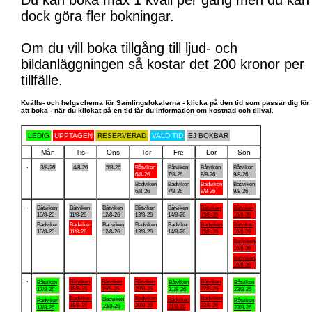
Du kan boka max 1 kväll per gång men du kan
dock göra fler bokningar.
Om du vill boka tillgång till ljud- och
bildanläggningen så kostar det 200 kronor per
tillfälle.
Kvälls- och helgschema för Samlingslokalerna - klicka på den tid som passar dig för
att boka - när du klickat på en tid får du information om kostnad och tillval.
LEDIG
UPPTAGEN
RESERVERAD
VALD TID
EJ BOKBAR
Mån
Tis
Ons
Tor
Fre
Lör
Sön
.
3/8-26
4/8-26
5/8-26
Båtviken
Båtviken
Båtviken
Båtviken
6/8-26
7/8-26
8/8-26
9/8-26
Badviken
Badviken
Badviken
Badviken
6/8-26
7/8-26
8/8-26
9/8-26
.
Båtviken
Båtviken
Båtviken
Båtviken
Båtviken
Båtviken
Båtviken
10/8-26
11/8-26
12/8-26
13/8-26
14/8-26
15/8-26
16/8-26
Badviken
Badviken
Badviken
Badviken
Badviken
Badviken
Båtviken
10/8-26
11/8-26
12/8-26
13/8-26
14/8-26
15/8-26
16/8-26
Badviken
16/8-26
Badviken
16/8-26
.
Båtviken
Båtviken
Båtviken
Båtviken
Båtviken
Båtviken
Båtviken
18/8-26
19/8-26
20/8-26
22/8-26
17/8-26
21/8-26
23/8-26
Badviken
Badviken
Badviken
Badviken
Badviken
Badviken
Båtviken
18/8-26
20/8-26
22/8-26
19/8-26
21/8-26
17/8-26
23/8-26