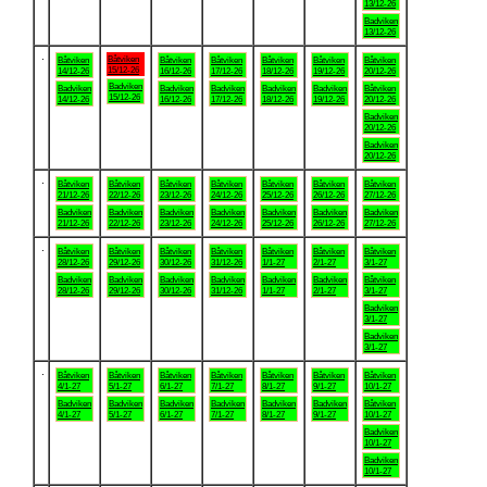
13/12-26
Badviken
13/12-26
.
Båtviken
Båtviken
Båtviken
Båtviken
Båtviken
Båtviken
Båtviken
15/12-26
14/12-26
16/12-26
17/12-26
18/12-26
19/12-26
20/12-26
Badviken
Badviken
Badviken
Badviken
Badviken
Badviken
Båtviken
15/12-26
14/12-26
16/12-26
17/12-26
18/12-26
19/12-26
20/12-26
Badviken
20/12-26
Badviken
20/12-26
.
Båtviken
Båtviken
Båtviken
Båtviken
Båtviken
Båtviken
Båtviken
21/12-26
22/12-26
23/12-26
24/12-26
25/12-26
26/12-26
27/12-26
Badviken
Badviken
Badviken
Badviken
Badviken
Badviken
Badviken
21/12-26
22/12-26
23/12-26
24/12-26
25/12-26
26/12-26
27/12-26
.
Båtviken
Båtviken
Båtviken
Båtviken
Båtviken
Båtviken
Båtviken
28/12-26
29/12-26
30/12-26
31/12-26
1/1-27
2/1-27
3/1-27
Badviken
Badviken
Badviken
Badviken
Badviken
Badviken
Båtviken
28/12-26
29/12-26
30/12-26
31/12-26
1/1-27
2/1-27
3/1-27
Badviken
3/1-27
Badviken
3/1-27
.
Båtviken
Båtviken
Båtviken
Båtviken
Båtviken
Båtviken
Båtviken
4/1-27
5/1-27
6/1-27
7/1-27
8/1-27
9/1-27
10/1-27
Badviken
Badviken
Badviken
Badviken
Badviken
Badviken
Båtviken
4/1-27
5/1-27
6/1-27
7/1-27
8/1-27
9/1-27
10/1-27
Badviken
10/1-27
Badviken
10/1-27