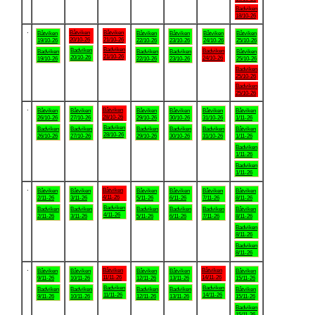
Badviken
18/10-26
.
Båtviken
Båtviken
Båtviken
Båtviken
Båtviken
Båtviken
Båtviken
20/10-26
21/10-26
19/10-26
22/10-26
23/10-26
24/10-26
25/10-26
Badviken
Badviken
Badviken
Badviken
Badviken
Badviken
Båtviken
21/10-26
20/10-26
24/10-26
19/10-26
22/10-26
23/10-26
25/10-26
Badviken
25/10-26
Badviken
25/10-26
.
Båtviken
Båtviken
Båtviken
Båtviken
Båtviken
Båtviken
Båtviken
28/10-26
26/10-26
27/10-26
29/10-26
30/10-26
31/10-26
1/11-26
Badviken
Badviken
Badviken
Badviken
Badviken
Badviken
Båtviken
28/10-26
26/10-26
27/10-26
29/10-26
30/10-26
31/10-26
1/11-26
Badviken
1/11-26
Badviken
1/11-26
.
Båtviken
Båtviken
Båtviken
Båtviken
Båtviken
Båtviken
Båtviken
4/11-26
2/11-26
3/11-26
5/11-26
6/11-26
7/11-26
8/11-26
Badviken
Badviken
Badviken
Badviken
Badviken
Badviken
Båtviken
4/11-26
2/11-26
3/11-26
5/11-26
6/11-26
7/11-26
8/11-26
Badviken
8/11-26
Badviken
8/11-26
.
Båtviken
Båtviken
Båtviken
Båtviken
Båtviken
Båtviken
Båtviken
11/11-26
14/11-26
9/11-26
10/11-26
12/11-26
13/11-26
15/11-26
Badviken
Badviken
Badviken
Badviken
Badviken
Badviken
Båtviken
11/11-26
14/11-26
9/11-26
10/11-26
12/11-26
13/11-26
15/11-26
Badviken
15/11-26