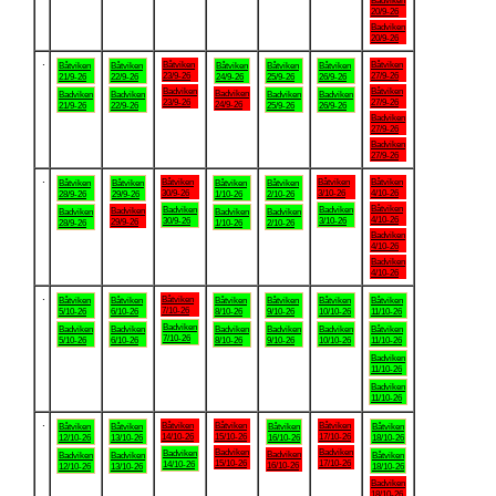
Badviken
20/9-26
Badviken
20/9-26
.
Båtviken
Båtviken
Båtviken
Båtviken
Båtviken
Båtviken
Båtviken
23/9-26
27/9-26
21/9-26
22/9-26
24/9-26
25/9-26
26/9-26
Badviken
Båtviken
Badviken
Badviken
Badviken
Badviken
Badviken
23/9-26
27/9-26
24/9-26
21/9-26
22/9-26
25/9-26
26/9-26
Badviken
27/9-26
Badviken
27/9-26
.
Båtviken
Båtviken
Båtviken
Båtviken
Båtviken
Båtviken
Båtviken
30/9-26
3/10-26
4/10-26
28/9-26
29/9-26
1/10-26
2/10-26
Båtviken
Badviken
Badviken
Badviken
Badviken
Badviken
Badviken
4/10-26
30/9-26
3/10-26
29/9-26
28/9-26
1/10-26
2/10-26
Badviken
4/10-26
Badviken
4/10-26
.
Båtviken
Båtviken
Båtviken
Båtviken
Båtviken
Båtviken
Båtviken
7/10-26
5/10-26
6/10-26
8/10-26
9/10-26
10/10-26
11/10-26
Badviken
Badviken
Badviken
Badviken
Badviken
Badviken
Båtviken
7/10-26
5/10-26
6/10-26
8/10-26
9/10-26
10/10-26
11/10-26
Badviken
11/10-26
Badviken
11/10-26
.
Båtviken
Båtviken
Båtviken
Båtviken
Båtviken
Båtviken
Båtviken
14/10-26
15/10-26
17/10-26
12/10-26
13/10-26
16/10-26
18/10-26
Badviken
Badviken
Badviken
Badviken
Badviken
Badviken
Båtviken
15/10-26
17/10-26
14/10-26
16/10-26
12/10-26
13/10-26
18/10-26
Badviken
18/10-26