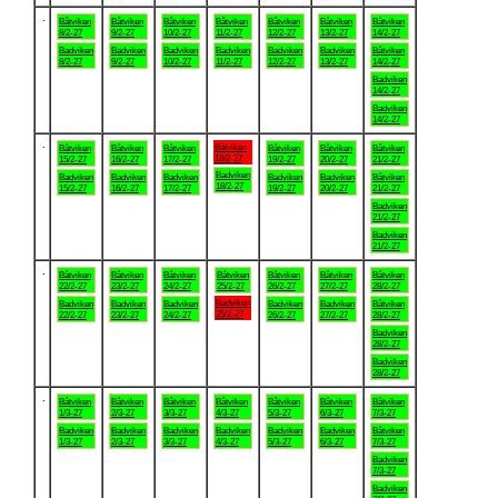
.
Båtviken
Båtviken
Båtviken
Båtviken
Båtviken
Båtviken
Båtviken
8/2-27
9/2-27
10/2-27
11/2-27
12/2-27
13/2-27
14/2-27
Badviken
Badviken
Badviken
Badviken
Badviken
Badviken
Båtviken
8/2-27
9/2-27
10/2-27
11/2-27
12/2-27
13/2-27
14/2-27
Badviken
14/2-27
Badviken
14/2-27
.
Båtviken
Båtviken
Båtviken
Båtviken
Båtviken
Båtviken
Båtviken
18/2-27
15/2-27
16/2-27
17/2-27
19/2-27
20/2-27
21/2-27
Badviken
Badviken
Badviken
Badviken
Badviken
Badviken
Båtviken
18/2-27
15/2-27
16/2-27
17/2-27
19/2-27
20/2-27
21/2-27
Badviken
21/2-27
Badviken
21/2-27
.
Båtviken
Båtviken
Båtviken
Båtviken
Båtviken
Båtviken
Båtviken
22/2-27
23/2-27
24/2-27
25/2-27
26/2-27
27/2-27
28/2-27
Badviken
Badviken
Badviken
Badviken
Badviken
Badviken
Båtviken
25/2-27
22/2-27
23/2-27
24/2-27
26/2-27
27/2-27
28/2-27
Badviken
28/2-27
Badviken
28/2-27
.
Båtviken
Båtviken
Båtviken
Båtviken
Båtviken
Båtviken
Båtviken
1/3-27
2/3-27
3/3-27
4/3-27
5/3-27
6/3-27
7/3-27
Badviken
Badviken
Badviken
Badviken
Badviken
Badviken
Båtviken
1/3-27
2/3-27
3/3-27
4/3-27
5/3-27
6/3-27
7/3-27
Badviken
7/3-27
Badviken