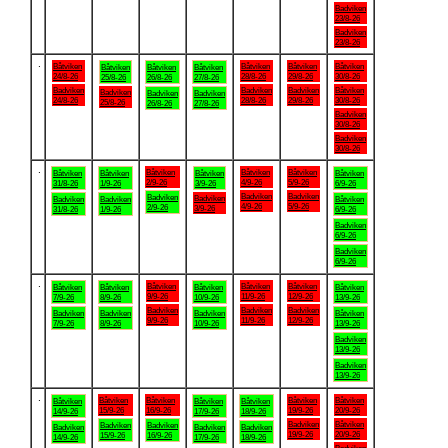
Badviken
23/8-26
Badviken
23/8-26
.
Båtviken
Båtviken
Båtviken
Båtviken
Båtviken
Båtviken
Båtviken
24/8-26
28/8-26
29/8-26
30/8-26
25/8-26
26/8-26
27/8-26
Badviken
Badviken
Badviken
Båtviken
Badviken
Badviken
Badviken
24/8-26
28/8-26
29/8-26
30/8-26
25/8-26
26/8-26
27/8-26
Badviken
30/8-26
Badviken
30/8-26
.
Båtviken
Båtviken
Båtviken
Båtviken
Båtviken
Båtviken
Båtviken
2/9-26
4/9-26
5/9-26
31/8-26
1/9-26
3/9-26
6/9-26
Badviken
Badviken
Badviken
Badviken
Badviken
Badviken
Båtviken
4/9-26
5/9-26
2/9-26
3/9-26
31/8-26
1/9-26
6/9-26
Badviken
6/9-26
Badviken
6/9-26
.
Båtviken
Båtviken
Båtviken
Båtviken
Båtviken
Båtviken
Båtviken
9/9-26
11/9-26
12/9-26
7/9-26
8/9-26
10/9-26
13/9-26
Badviken
Badviken
Badviken
Badviken
Badviken
Badviken
Båtviken
9/9-26
11/9-26
12/9-26
7/9-26
8/9-26
10/9-26
13/9-26
Badviken
13/9-26
Badviken
13/9-26
.
Båtviken
Båtviken
Båtviken
Båtviken
Båtviken
Båtviken
Båtviken
15/9-26
16/9-26
19/9-26
20/9-26
14/9-26
17/9-26
18/9-26
Badviken
Båtviken
Badviken
Badviken
Badviken
Badviken
Badviken
19/9-26
20/9-26
15/9-26
16/9-26
14/9-26
17/9-26
18/9-26