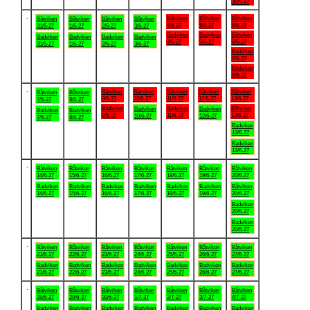
30/5-27
.
Båtviken
Båtviken
Båtviken
Båtviken
Båtviken
Båtviken
Båtviken
4/6-27
5/6-27
6/6-27
31/5-27
1/6-27
2/6-27
3/6-27
Badviken
Badviken
Båtviken
Badviken
Badviken
Badviken
Badviken
4/6-27
5/6-27
6/6-27
31/5-27
1/6-27
2/6-27
3/6-27
Badviken
6/6-27
Badviken
6/6-27
.
Båtviken
Båtviken
Båtviken
Båtviken
Båtviken
Båtviken
Båtviken
9/6-27
10/6-27
11/6-27
12/6-27
13/6-27
7/6-27
8/6-27
Badviken
Badviken
Båtviken
Badviken
Badviken
Badviken
Badviken
9/6-27
11/6-27
13/6-27
10/6-27
12/6-27
7/6-27
8/6-27
Badviken
13/6-27
Badviken
13/6-27
.
Båtviken
Båtviken
Båtviken
Båtviken
Båtviken
Båtviken
Båtviken
14/6-27
15/6-27
16/6-27
17/6-27
18/6-27
19/6-27
20/6-27
Badviken
Badviken
Badviken
Badviken
Badviken
Badviken
Båtviken
14/6-27
15/6-27
16/6-27
17/6-27
18/6-27
19/6-27
20/6-27
Badviken
20/6-27
Badviken
20/6-27
.
Båtviken
Båtviken
Båtviken
Båtviken
Båtviken
Båtviken
Båtviken
21/6-27
22/6-27
23/6-27
24/6-27
25/6-27
26/6-27
27/6-27
Badviken
Badviken
Badviken
Badviken
Badviken
Badviken
Badviken
21/6-27
22/6-27
23/6-27
24/6-27
25/6-27
26/6-27
27/6-27
.
Båtviken
Båtviken
Båtviken
Båtviken
Båtviken
Båtviken
Båtviken
28/6-27
29/6-27
30/6-27
1/7-27
2/7-27
3/7-27
4/7-27
Badviken
Badviken
Badviken
Badviken
Badviken
Badviken
Badviken