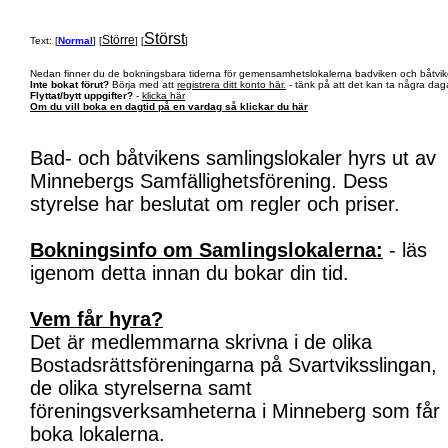
Störst
Större
Text: [
Normal
] [
] [
]
Nedan finner du de bokningsbara tiderna för gemensamhetslokalerna badviken och båtvik
Inte bokat förut?
Börja med att
registrera ditt konto här.
- tänk på att det kan ta några daga
Flyttat/bytt uppgifter?
-
klicka här
Om du vill boka en dagtid på en vardag så klickar du här
Bad- och båtvikens samlingslokaler hyrs ut av
Minnebergs Samfällighetsförening. Dess
styrelse har beslutat om regler och priser.
Bokningsinfo om Samlingslokalerna:
- läs
igenom detta innan du bokar din tid.
Vem får hyra?
Det är medlemmarna skrivna i de olika
Bostadsrättsföreningarna på Svartviksslingan,
de olika styrelserna samt
föreningsverksamheterna i Minneberg som får
boka lokalerna.