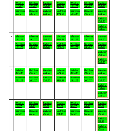
.
Båtviken
Båtviken
Båtviken
Båtviken
Båtviken
Båtviken
Båtviken
11/1-27
12/1-27
13/1-27
14/1-27
15/1-27
16/1-27
17/1-27
Badviken
Badviken
Badviken
Badviken
Badviken
Badviken
Båtviken
11/1-27
12/1-27
13/1-27
14/1-27
15/1-27
16/1-27
17/1-27
Badviken
17/1-27
Badviken
17/1-27
.
Båtviken
Båtviken
Båtviken
Båtviken
Båtviken
Båtviken
Båtviken
18/1-27
19/1-27
20/1-27
21/1-27
22/1-27
23/1-27
24/1-27
Badviken
Badviken
Badviken
Badviken
Badviken
Badviken
Båtviken
18/1-27
19/1-27
20/1-27
21/1-27
22/1-27
23/1-27
24/1-27
Badviken
24/1-27
Badviken
24/1-27
.
Båtviken
Båtviken
Båtviken
Båtviken
Båtviken
Båtviken
Båtviken
25/1-27
26/1-27
27/1-27
28/1-27
29/1-27
30/1-27
31/1-27
Badviken
Badviken
Badviken
Badviken
Badviken
Badviken
Båtviken
25/1-27
26/1-27
27/1-27
28/1-27
29/1-27
30/1-27
31/1-27
Badviken
31/1-27
Badviken
31/1-27
.
Båtviken
Båtviken
Båtviken
Båtviken
Båtviken
Båtviken
Båtviken
1/2-27
2/2-27
3/2-27
4/2-27
5/2-27
6/2-27
7/2-27
Badviken
Badviken
Badviken
Badviken
Badviken
Badviken
Båtviken
1/2-27
2/2-27
3/2-27
4/2-27
5/2-27
6/2-27
7/2-27
Badviken
7/2-27
Badviken
7/2-27