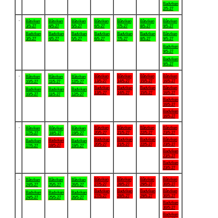
Badviken
2/5-27
.
Båtviken
Båtviken
Båtviken
Båtviken
Båtviken
Båtviken
Båtviken
3/5-27
4/5-27
5/5-27
6/5-27
7/5-27
8/5-27
9/5-27
Badviken
Badviken
Badviken
Badviken
Badviken
Badviken
Båtviken
3/5-27
4/5-27
5/5-27
6/5-27
7/5-27
8/5-27
9/5-27
Badviken
9/5-27
Badviken
9/5-27
.
Båtviken
Båtviken
Båtviken
Båtviken
Båtviken
Båtviken
Båtviken
13/5-27
14/5-27
15/5-27
16/5-27
10/5-27
11/5-27
12/5-27
Badviken
Badviken
Badviken
Båtviken
Badviken
Badviken
Badviken
13/5-27
14/5-27
15/5-27
16/5-27
10/5-27
11/5-27
12/5-27
Badviken
16/5-27
Badviken
16/5-27
.
Båtviken
Båtviken
Båtviken
Båtviken
Båtviken
Båtviken
Båtviken
20/5-27
21/5-27
22/5-27
23/5-27
17/5-27
18/5-27
19/5-27
Badviken
Badviken
Badviken
Båtviken
Badviken
Badviken
Badviken
20/5-27
21/5-27
22/5-27
23/5-27
18/5-27
17/5-27
19/5-27
Badviken
23/5-27
Badviken
23/5-27
.
Båtviken
Båtviken
Båtviken
Båtviken
Båtviken
Båtviken
Båtviken
27/5-27
28/5-27
29/5-27
30/5-27
24/5-27
25/5-27
26/5-27
Badviken
Badviken
Badviken
Båtviken
Badviken
Badviken
Badviken
27/5-27
28/5-27
29/5-27
30/5-27
24/5-27
25/5-27
26/5-27
Badviken
30/5-27
Badviken