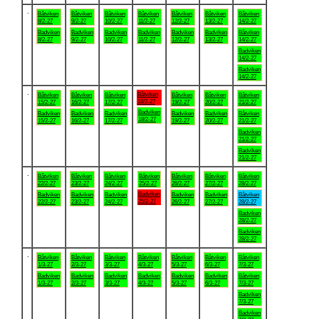
.
Båtviken
Båtviken
Båtviken
Båtviken
Båtviken
Båtviken
Båtviken
8/2-27
9/2-27
10/2-27
11/2-27
12/2-27
13/2-27
14/2-27
Badviken
Badviken
Badviken
Badviken
Badviken
Badviken
Båtviken
8/2-27
9/2-27
10/2-27
11/2-27
12/2-27
13/2-27
14/2-27
Badviken
14/2-27
Badviken
14/2-27
.
Båtviken
Båtviken
Båtviken
Båtviken
Båtviken
Båtviken
Båtviken
18/2-27
15/2-27
16/2-27
17/2-27
19/2-27
20/2-27
21/2-27
Badviken
Badviken
Badviken
Badviken
Badviken
Badviken
Båtviken
18/2-27
15/2-27
16/2-27
17/2-27
19/2-27
20/2-27
21/2-27
Badviken
21/2-27
Badviken
21/2-27
.
Båtviken
Båtviken
Båtviken
Båtviken
Båtviken
Båtviken
Båtviken
22/2-27
23/2-27
24/2-27
25/2-27
26/2-27
27/2-27
28/2-27
Badviken
Badviken
Badviken
Badviken
Badviken
Badviken
Båtviken
25/2-27
22/2-27
23/2-27
24/2-27
26/2-27
27/2-27
28/2-27
Badviken
28/2-27
Badviken
28/2-27
.
Båtviken
Båtviken
Båtviken
Båtviken
Båtviken
Båtviken
Båtviken
1/3-27
2/3-27
3/3-27
4/3-27
5/3-27
6/3-27
7/3-27
Badviken
Badviken
Badviken
Badviken
Badviken
Badviken
Båtviken
1/3-27
2/3-27
3/3-27
4/3-27
5/3-27
6/3-27
7/3-27
Badviken
7/3-27
Badviken