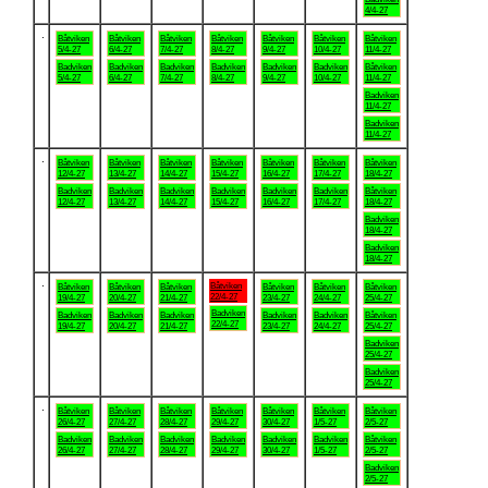
4/4-27
.
Båtviken
Båtviken
Båtviken
Båtviken
Båtviken
Båtviken
Båtviken
5/4-27
6/4-27
7/4-27
8/4-27
9/4-27
10/4-27
11/4-27
Badviken
Badviken
Badviken
Badviken
Badviken
Badviken
Båtviken
5/4-27
6/4-27
7/4-27
8/4-27
9/4-27
10/4-27
11/4-27
Badviken
11/4-27
Badviken
11/4-27
.
Båtviken
Båtviken
Båtviken
Båtviken
Båtviken
Båtviken
Båtviken
12/4-27
13/4-27
14/4-27
15/4-27
16/4-27
17/4-27
18/4-27
Badviken
Badviken
Badviken
Badviken
Badviken
Badviken
Båtviken
12/4-27
13/4-27
14/4-27
15/4-27
16/4-27
17/4-27
18/4-27
Badviken
18/4-27
Badviken
18/4-27
.
Båtviken
Båtviken
Båtviken
Båtviken
Båtviken
Båtviken
Båtviken
22/4-27
19/4-27
20/4-27
21/4-27
23/4-27
24/4-27
25/4-27
Badviken
Badviken
Badviken
Badviken
Badviken
Badviken
Båtviken
22/4-27
19/4-27
20/4-27
21/4-27
23/4-27
24/4-27
25/4-27
Badviken
25/4-27
Badviken
25/4-27
.
Båtviken
Båtviken
Båtviken
Båtviken
Båtviken
Båtviken
Båtviken
26/4-27
27/4-27
28/4-27
29/4-27
30/4-27
1/5-27
2/5-27
Badviken
Badviken
Badviken
Badviken
Badviken
Badviken
Båtviken
26/4-27
27/4-27
28/4-27
29/4-27
30/4-27
1/5-27
2/5-27
Badviken
2/5-27