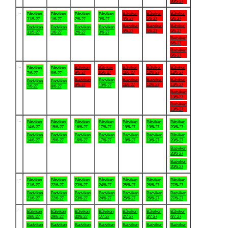
30/5-27
.
Båtviken
Båtviken
Båtviken
Båtviken
Båtviken
Båtviken
Båtviken
4/6-27
5/6-27
6/6-27
31/5-27
1/6-27
2/6-27
3/6-27
Badviken
Badviken
Båtviken
Badviken
Badviken
Badviken
Badviken
4/6-27
5/6-27
6/6-27
31/5-27
1/6-27
2/6-27
3/6-27
Badviken
6/6-27
Badviken
6/6-27
.
Båtviken
Båtviken
Båtviken
Båtviken
Båtviken
Båtviken
Båtviken
9/6-27
10/6-27
11/6-27
12/6-27
13/6-27
7/6-27
8/6-27
Badviken
Badviken
Badviken
Båtviken
Badviken
Badviken
Badviken
9/6-27
11/6-27
12/6-27
13/6-27
10/6-27
7/6-27
8/6-27
Badviken
13/6-27
Badviken
13/6-27
.
Båtviken
Båtviken
Båtviken
Båtviken
Båtviken
Båtviken
Båtviken
14/6-27
15/6-27
16/6-27
17/6-27
18/6-27
19/6-27
20/6-27
Badviken
Badviken
Badviken
Badviken
Badviken
Badviken
Båtviken
14/6-27
15/6-27
16/6-27
17/6-27
18/6-27
19/6-27
20/6-27
Badviken
20/6-27
Badviken
20/6-27
.
Båtviken
Båtviken
Båtviken
Båtviken
Båtviken
Båtviken
Båtviken
21/6-27
22/6-27
23/6-27
24/6-27
25/6-27
26/6-27
27/6-27
Badviken
Badviken
Badviken
Badviken
Badviken
Badviken
Badviken
21/6-27
22/6-27
23/6-27
24/6-27
25/6-27
26/6-27
27/6-27
.
Båtviken
Båtviken
Båtviken
Båtviken
Båtviken
Båtviken
Båtviken
28/6-27
29/6-27
30/6-27
1/7-27
2/7-27
3/7-27
4/7-27
Badviken
Badviken
Badviken
Badviken
Badviken
Badviken
Badviken