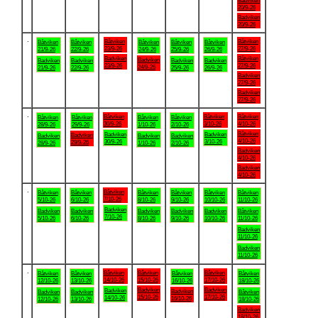
Badviken
20/9-26
Badviken
20/9-26
.
Båtviken
Båtviken
Båtviken
Båtviken
Båtviken
Båtviken
Båtviken
23/9-26
27/9-26
21/9-26
22/9-26
24/9-26
25/9-26
26/9-26
Badviken
Båtviken
Badviken
Badviken
Badviken
Badviken
Badviken
23/9-26
27/9-26
24/9-26
21/9-26
22/9-26
25/9-26
26/9-26
Badviken
27/9-26
Badviken
27/9-26
.
Båtviken
Båtviken
Båtviken
Båtviken
Båtviken
Båtviken
Båtviken
30/9-26
3/10-26
4/10-26
28/9-26
29/9-26
1/10-26
2/10-26
Båtviken
Badviken
Badviken
Badviken
Badviken
Badviken
Badviken
4/10-26
30/9-26
3/10-26
29/9-26
28/9-26
1/10-26
2/10-26
Badviken
4/10-26
Badviken
4/10-26
.
Båtviken
Båtviken
Båtviken
Båtviken
Båtviken
Båtviken
Båtviken
7/10-26
5/10-26
6/10-26
8/10-26
9/10-26
10/10-26
11/10-26
Badviken
Badviken
Badviken
Badviken
Badviken
Badviken
Båtviken
7/10-26
5/10-26
6/10-26
8/10-26
9/10-26
10/10-26
11/10-26
Badviken
11/10-26
Badviken
11/10-26
.
Båtviken
Båtviken
Båtviken
Båtviken
Båtviken
Båtviken
Båtviken
14/10-26
15/10-26
17/10-26
12/10-26
13/10-26
16/10-26
18/10-26
Badviken
Badviken
Badviken
Badviken
Badviken
Badviken
Båtviken
15/10-26
17/10-26
14/10-26
16/10-26
12/10-26
13/10-26
18/10-26
Badviken
18/10-26