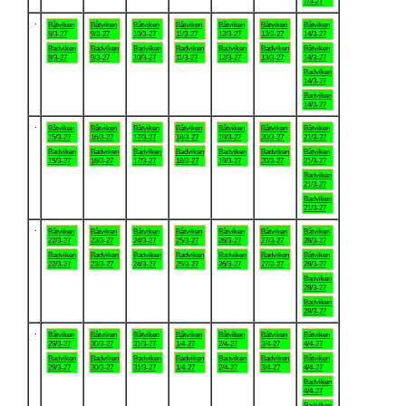
7/3-27
.
Båtviken
Båtviken
Båtviken
Båtviken
Båtviken
Båtviken
Båtviken
8/3-27
9/3-27
10/3-27
11/3-27
12/3-27
13/3-27
14/3-27
Badviken
Badviken
Badviken
Badviken
Badviken
Badviken
Båtviken
8/3-27
9/3-27
10/3-27
11/3-27
12/3-27
13/3-27
14/3-27
Badviken
14/3-27
Badviken
14/3-27
.
Båtviken
Båtviken
Båtviken
Båtviken
Båtviken
Båtviken
Båtviken
15/3-27
16/3-27
17/3-27
18/3-27
19/3-27
20/3-27
21/3-27
Badviken
Badviken
Badviken
Badviken
Badviken
Badviken
Båtviken
15/3-27
16/3-27
17/3-27
18/3-27
19/3-27
20/3-27
21/3-27
Badviken
21/3-27
Badviken
21/3-27
.
Båtviken
Båtviken
Båtviken
Båtviken
Båtviken
Båtviken
Båtviken
22/3-27
23/3-27
24/3-27
25/3-27
26/3-27
27/3-27
28/3-27
Badviken
Badviken
Badviken
Badviken
Badviken
Badviken
Båtviken
22/3-27
23/3-27
24/3-27
25/3-27
26/3-27
27/3-27
28/3-27
Badviken
28/3-27
Badviken
28/3-27
.
Båtviken
Båtviken
Båtviken
Båtviken
Båtviken
Båtviken
Båtviken
29/3-27
30/3-27
31/3-27
1/4-27
2/4-27
3/4-27
4/4-27
Badviken
Badviken
Badviken
Badviken
Badviken
Badviken
Båtviken
29/3-27
30/3-27
31/3-27
1/4-27
2/4-27
3/4-27
4/4-27
Badviken
4/4-27
Badviken