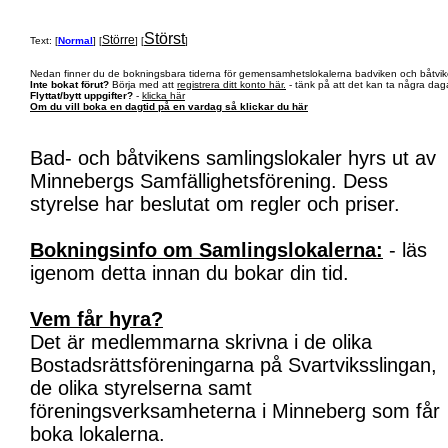
Störst
Större
Text: [
Normal
] [
] [
]
Nedan finner du de bokningsbara tiderna för gemensamhetslokalerna badviken och båtvik
Inte bokat förut?
Börja med att
registrera ditt konto här.
- tänk på att det kan ta några daga
Flyttat/bytt uppgifter?
-
klicka här
Om du vill boka en dagtid på en vardag så klickar du här
Bad- och båtvikens samlingslokaler hyrs ut av
Minnebergs Samfällighetsförening. Dess
styrelse har beslutat om regler och priser.
Bokningsinfo om Samlingslokalerna:
- läs
igenom detta innan du bokar din tid.
Vem får hyra?
Det är medlemmarna skrivna i de olika
Bostadsrättsföreningarna på Svartviksslingan,
de olika styrelserna samt
föreningsverksamheterna i Minneberg som får
boka lokalerna.