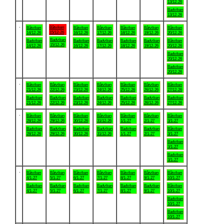
13/12-26
Badviken
13/12-26
.
Båtviken
Båtviken
Båtviken
Båtviken
Båtviken
Båtviken
Båtviken
15/12-26
14/12-26
16/12-26
17/12-26
18/12-26
19/12-26
20/12-26
Badviken
Badviken
Badviken
Badviken
Badviken
Badviken
Båtviken
15/12-26
14/12-26
16/12-26
17/12-26
18/12-26
19/12-26
20/12-26
Badviken
20/12-26
Badviken
20/12-26
.
Båtviken
Båtviken
Båtviken
Båtviken
Båtviken
Båtviken
Båtviken
21/12-26
22/12-26
23/12-26
24/12-26
25/12-26
26/12-26
27/12-26
Badviken
Badviken
Badviken
Badviken
Badviken
Badviken
Badviken
21/12-26
22/12-26
23/12-26
24/12-26
25/12-26
26/12-26
27/12-26
.
Båtviken
Båtviken
Båtviken
Båtviken
Båtviken
Båtviken
Båtviken
28/12-26
29/12-26
30/12-26
31/12-26
1/1-27
2/1-27
3/1-27
Badviken
Badviken
Badviken
Badviken
Badviken
Badviken
Båtviken
28/12-26
29/12-26
30/12-26
31/12-26
1/1-27
2/1-27
3/1-27
Badviken
3/1-27
Badviken
3/1-27
.
Båtviken
Båtviken
Båtviken
Båtviken
Båtviken
Båtviken
Båtviken
4/1-27
5/1-27
6/1-27
7/1-27
8/1-27
9/1-27
10/1-27
Badviken
Badviken
Badviken
Badviken
Badviken
Badviken
Båtviken
4/1-27
5/1-27
6/1-27
7/1-27
8/1-27
9/1-27
10/1-27
Badviken
10/1-27
Badviken
10/1-27