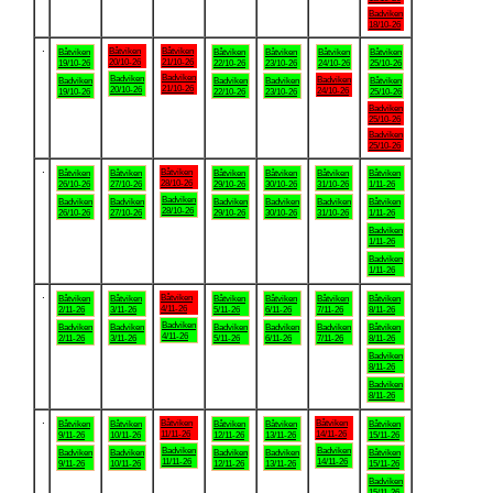
Badviken
18/10-26
.
Båtviken
Båtviken
Båtviken
Båtviken
Båtviken
Båtviken
Båtviken
20/10-26
21/10-26
19/10-26
22/10-26
23/10-26
24/10-26
25/10-26
Badviken
Badviken
Badviken
Badviken
Badviken
Badviken
Båtviken
21/10-26
20/10-26
24/10-26
19/10-26
22/10-26
23/10-26
25/10-26
Badviken
25/10-26
Badviken
25/10-26
.
Båtviken
Båtviken
Båtviken
Båtviken
Båtviken
Båtviken
Båtviken
28/10-26
26/10-26
27/10-26
29/10-26
30/10-26
31/10-26
1/11-26
Badviken
Badviken
Badviken
Badviken
Badviken
Badviken
Båtviken
28/10-26
26/10-26
27/10-26
29/10-26
30/10-26
31/10-26
1/11-26
Badviken
1/11-26
Badviken
1/11-26
.
Båtviken
Båtviken
Båtviken
Båtviken
Båtviken
Båtviken
Båtviken
4/11-26
2/11-26
3/11-26
5/11-26
6/11-26
7/11-26
8/11-26
Badviken
Badviken
Badviken
Badviken
Badviken
Badviken
Båtviken
4/11-26
2/11-26
3/11-26
5/11-26
6/11-26
7/11-26
8/11-26
Badviken
8/11-26
Badviken
8/11-26
.
Båtviken
Båtviken
Båtviken
Båtviken
Båtviken
Båtviken
Båtviken
11/11-26
14/11-26
9/11-26
10/11-26
12/11-26
13/11-26
15/11-26
Badviken
Badviken
Badviken
Badviken
Badviken
Badviken
Båtviken
11/11-26
14/11-26
9/11-26
10/11-26
12/11-26
13/11-26
15/11-26
Badviken
15/11-26