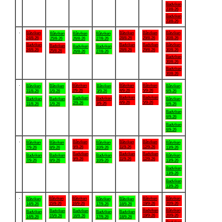
Badviken
23/8-26
Badviken
23/8-26
.
Båtviken
Båtviken
Båtviken
Båtviken
Båtviken
Båtviken
Båtviken
24/8-26
28/8-26
29/8-26
30/8-26
25/8-26
26/8-26
27/8-26
Badviken
Badviken
Badviken
Båtviken
Badviken
Badviken
Badviken
24/8-26
28/8-26
29/8-26
30/8-26
25/8-26
26/8-26
27/8-26
Badviken
30/8-26
Badviken
30/8-26
.
Båtviken
Båtviken
Båtviken
Båtviken
Båtviken
Båtviken
Båtviken
2/9-26
4/9-26
5/9-26
31/8-26
1/9-26
3/9-26
6/9-26
Badviken
Badviken
Badviken
Badviken
Badviken
Badviken
Båtviken
4/9-26
5/9-26
2/9-26
3/9-26
31/8-26
1/9-26
6/9-26
Badviken
6/9-26
Badviken
6/9-26
.
Båtviken
Båtviken
Båtviken
Båtviken
Båtviken
Båtviken
Båtviken
9/9-26
11/9-26
12/9-26
7/9-26
8/9-26
10/9-26
13/9-26
Badviken
Badviken
Badviken
Badviken
Badviken
Badviken
Båtviken
9/9-26
11/9-26
12/9-26
7/9-26
8/9-26
10/9-26
13/9-26
Badviken
13/9-26
Badviken
13/9-26
.
Båtviken
Båtviken
Båtviken
Båtviken
Båtviken
Båtviken
Båtviken
15/9-26
16/9-26
19/9-26
20/9-26
14/9-26
17/9-26
18/9-26
Badviken
Båtviken
Badviken
Badviken
Badviken
Badviken
Badviken
19/9-26
20/9-26
15/9-26
16/9-26
14/9-26
17/9-26
18/9-26