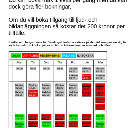
Du kan boka max 1 kväll per gång men du kan
dock göra fler bokningar.
Om du vill boka tillgång till ljud- och
bildanläggningen så kostar det 200 kronor per
tillfälle.
Kvälls- och helgschema för Samlingslokalerna - klicka på den tid som passar dig för
att boka - när du klickat på en tid får du information om kostnad och tillval.
LEDIG
UPPTAGEN
RESERVERAD
VALD TID
EJ BOKBAR
Mån
Tis
Ons
Tor
Fre
Lör
Sön
.
3/8-26
4/8-26
5/8-26
6/8-26
Båtviken
Båtviken
Båtviken
7/8-26
8/8-26
9/8-26
Badviken
Badviken
Badviken
7/8-26
8/8-26
9/8-26
.
Båtviken
Båtviken
Båtviken
Båtviken
Båtviken
Båtviken
Båtviken
10/8-26
11/8-26
12/8-26
13/8-26
14/8-26
15/8-26
16/8-26
Badviken
Badviken
Badviken
Badviken
Badviken
Badviken
Båtviken
10/8-26
11/8-26
12/8-26
13/8-26
14/8-26
15/8-26
16/8-26
Badviken
16/8-26
Badviken
16/8-26
.
Båtviken
Båtviken
Båtviken
Båtviken
Båtviken
Båtviken
Båtviken
18/8-26
19/8-26
20/8-26
22/8-26
17/8-26
21/8-26
23/8-26
Badviken
Badviken
Badviken
Badviken
Badviken
Badviken
Båtviken
18/8-26
20/8-26
22/8-26
19/8-26
21/8-26
17/8-26
23/8-26