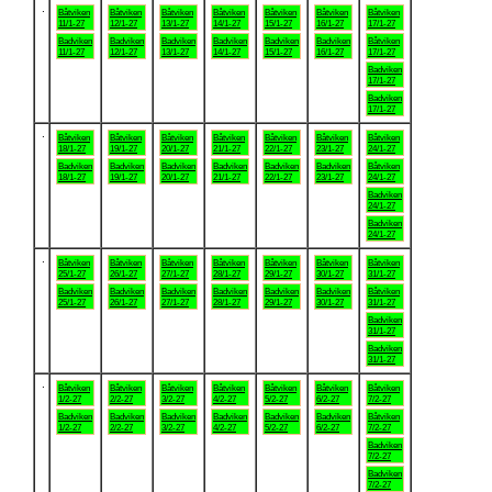
.
Båtviken
Båtviken
Båtviken
Båtviken
Båtviken
Båtviken
Båtviken
11/1-27
12/1-27
13/1-27
14/1-27
15/1-27
16/1-27
17/1-27
Badviken
Badviken
Badviken
Badviken
Badviken
Badviken
Båtviken
11/1-27
12/1-27
13/1-27
14/1-27
15/1-27
16/1-27
17/1-27
Badviken
17/1-27
Badviken
17/1-27
.
Båtviken
Båtviken
Båtviken
Båtviken
Båtviken
Båtviken
Båtviken
18/1-27
19/1-27
20/1-27
21/1-27
22/1-27
23/1-27
24/1-27
Badviken
Badviken
Badviken
Badviken
Badviken
Badviken
Båtviken
18/1-27
19/1-27
20/1-27
21/1-27
22/1-27
23/1-27
24/1-27
Badviken
24/1-27
Badviken
24/1-27
.
Båtviken
Båtviken
Båtviken
Båtviken
Båtviken
Båtviken
Båtviken
25/1-27
26/1-27
27/1-27
28/1-27
29/1-27
30/1-27
31/1-27
Badviken
Badviken
Badviken
Badviken
Badviken
Badviken
Båtviken
25/1-27
26/1-27
27/1-27
28/1-27
29/1-27
30/1-27
31/1-27
Badviken
31/1-27
Badviken
31/1-27
.
Båtviken
Båtviken
Båtviken
Båtviken
Båtviken
Båtviken
Båtviken
1/2-27
2/2-27
3/2-27
4/2-27
5/2-27
6/2-27
7/2-27
Badviken
Badviken
Badviken
Badviken
Badviken
Badviken
Båtviken
1/2-27
2/2-27
3/2-27
4/2-27
5/2-27
6/2-27
7/2-27
Badviken
7/2-27
Badviken
7/2-27