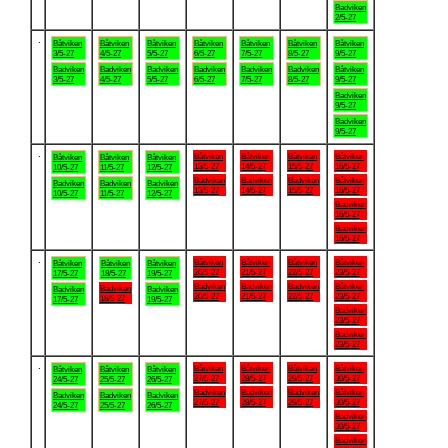
Badviken
2/5-27
.
Båtviken
Båtviken
Båtviken
Båtviken
Båtviken
Båtviken
Båtviken
3/5-27
4/5-27
5/5-27
6/5-27
7/5-27
8/5-27
9/5-27
Badviken
Badviken
Badviken
Badviken
Badviken
Badviken
Båtviken
3/5-27
4/5-27
5/5-27
6/5-27
7/5-27
8/5-27
9/5-27
Badviken
9/5-27
Badviken
9/5-27
.
Båtviken
Båtviken
Båtviken
Båtviken
Båtviken
Båtviken
Båtviken
13/5-27
14/5-27
15/5-27
16/5-27
10/5-27
11/5-27
12/5-27
Badviken
Badviken
Badviken
Båtviken
Badviken
Badviken
Badviken
13/5-27
14/5-27
15/5-27
16/5-27
10/5-27
11/5-27
12/5-27
Badviken
16/5-27
Badviken
16/5-27
.
Båtviken
Båtviken
Båtviken
Båtviken
Båtviken
Båtviken
Båtviken
20/5-27
21/5-27
22/5-27
23/5-27
17/5-27
18/5-27
19/5-27
Badviken
Badviken
Badviken
Båtviken
Badviken
Badviken
Badviken
20/5-27
21/5-27
22/5-27
23/5-27
18/5-27
17/5-27
19/5-27
Badviken
23/5-27
Badviken
23/5-27
.
Båtviken
Båtviken
Båtviken
Båtviken
Båtviken
Båtviken
Båtviken
27/5-27
28/5-27
29/5-27
30/5-27
24/5-27
25/5-27
26/5-27
Badviken
Badviken
Badviken
Båtviken
Badviken
Badviken
Badviken
27/5-27
28/5-27
29/5-27
30/5-27
24/5-27
25/5-27
26/5-27
Badviken
30/5-27
Badviken