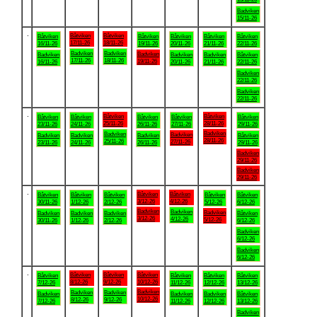
Badviken
15/11-26
.
Båtviken
Båtviken
Båtviken
Båtviken
Båtviken
Båtviken
Båtviken
17/11-26
18/11-26
16/11-26
19/11-26
20/11-26
21/11-26
22/11-26
Badviken
Badviken
Badviken
Badviken
Badviken
Badviken
Båtviken
17/11-26
18/11-26
19/11-26
16/11-26
20/11-26
21/11-26
22/11-26
Badviken
22/11-26
Badviken
22/11-26
.
Båtviken
Båtviken
Båtviken
Båtviken
Båtviken
Båtviken
Båtviken
25/11-26
28/11-26
23/11-26
24/11-26
26/11-26
27/11-26
29/11-26
Badviken
Badviken
Badviken
Badviken
Badviken
Badviken
Båtviken
28/11-26
25/11-26
27/11-26
23/11-26
24/11-26
26/11-26
29/11-26
Badviken
29/11-26
Badviken
29/11-26
.
Båtviken
Båtviken
Båtviken
Båtviken
Båtviken
Båtviken
Båtviken
3/12-26
4/12-26
30/11-26
1/12-26
2/12-26
5/12-26
6/12-26
Badviken
Badviken
Badviken
Badviken
Badviken
Badviken
Båtviken
3/12-26
4/12-26
5/12-26
30/11-26
1/12-26
2/12-26
6/12-26
Badviken
6/12-26
Badviken
6/12-26
.
Båtviken
Båtviken
Båtviken
Båtviken
Båtviken
Båtviken
Båtviken
8/12-26
9/12-26
10/12-26
7/12-26
11/12-26
12/12-26
13/12-26
Badviken
Badviken
Badviken
Badviken
Badviken
Badviken
Båtviken
10/12-26
8/12-26
9/12-26
7/12-26
11/12-26
12/12-26
13/12-26
Badviken