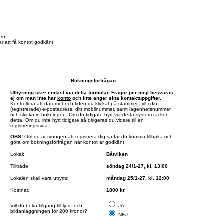
en.
r att få kontot godkänt.
Bokningsförfrågan
Uthyrning sker endast via detta formulär. Frågor per mejl besvaras
ej om man inte har
konto
och inte anger sina kontaktuppgifter.
Kontrollera att datumet och tiden du klickat på stämmer, fyll i din
(registrerade) e-postadress, ditt mobilnummer, samt lägenhetsnummer
och skicka in bokningen. Om du tidigare hyrt via detta system räcker
detta. Om du inte hyrt tidigare så dirigeras du vidare till en
registreringssida
.
OBS!
Om du är tvungen att registrera dig så får du komma tillbaka och
göra om bokningsförfrågan när kontot är godkänt.
Lokal:
Båtviken
Tillträde
söndag 24/1-27, kl. 13:00
Lokalen skall vara utrymd
måndag 25/1-27, kl. 12:00
Kostnad
1800 kr
Vill du boka tillgång till ljud- och
JA
bildanläggningen för 200 kronor?
NEJ