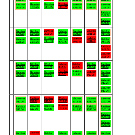
Badviken
Badviken
Badviken
Badviken
Badviken
Badviken
Båtviken
17/11-26
18/11-26
19/11-26
16/11-26
20/11-26
21/11-26
22/11-26
Badviken
22/11-26
Badviken
22/11-26
.
Båtviken
Båtviken
Båtviken
Båtviken
Båtviken
Båtviken
Båtviken
25/11-26
28/11-26
23/11-26
24/11-26
26/11-26
27/11-26
29/11-26
Badviken
Badviken
Badviken
Badviken
Badviken
Badviken
Båtviken
28/11-26
25/11-26
27/11-26
23/11-26
24/11-26
26/11-26
29/11-26
Badviken
29/11-26
Badviken
29/11-26
.
Båtviken
Båtviken
Båtviken
Båtviken
Båtviken
Båtviken
Båtviken
3/12-26
4/12-26
30/11-26
1/12-26
2/12-26
5/12-26
6/12-26
Badviken
Badviken
Badviken
Badviken
Badviken
Badviken
Båtviken
3/12-26
4/12-26
5/12-26
30/11-26
1/12-26
2/12-26
6/12-26
Badviken
6/12-26
Badviken
6/12-26
.
Båtviken
Båtviken
Båtviken
Båtviken
Båtviken
Båtviken
Båtviken
8/12-26
9/12-26
10/12-26
7/12-26
11/12-26
12/12-26
13/12-26
Badviken
Badviken
Badviken
Badviken
Badviken
Badviken
Båtviken
10/12-26
8/12-26
9/12-26
7/12-26
11/12-26
12/12-26
13/12-26
Badviken
13/12-26
Badviken
13/12-26
.
Båtviken
Båtviken
Båtviken
Båtviken
Båtviken
Båtviken
Båtviken