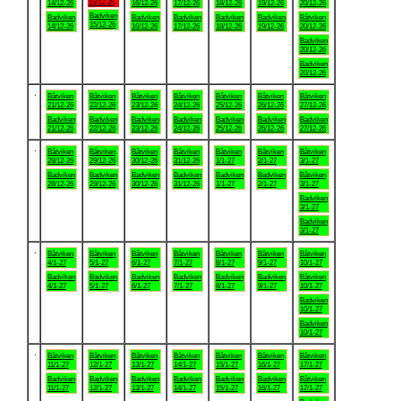
15/12-26
14/12-26
16/12-26
17/12-26
18/12-26
19/12-26
20/12-26
Badviken
Badviken
Badviken
Badviken
Badviken
Badviken
Båtviken
15/12-26
14/12-26
16/12-26
17/12-26
18/12-26
19/12-26
20/12-26
Badviken
20/12-26
Badviken
20/12-26
.
Båtviken
Båtviken
Båtviken
Båtviken
Båtviken
Båtviken
Båtviken
21/12-26
22/12-26
23/12-26
24/12-26
25/12-26
26/12-26
27/12-26
Badviken
Badviken
Badviken
Badviken
Badviken
Badviken
Badviken
21/12-26
22/12-26
23/12-26
24/12-26
25/12-26
26/12-26
27/12-26
.
Båtviken
Båtviken
Båtviken
Båtviken
Båtviken
Båtviken
Båtviken
28/12-26
29/12-26
30/12-26
31/12-26
1/1-27
2/1-27
3/1-27
Badviken
Badviken
Badviken
Badviken
Badviken
Badviken
Båtviken
28/12-26
29/12-26
30/12-26
31/12-26
1/1-27
2/1-27
3/1-27
Badviken
3/1-27
Badviken
3/1-27
.
Båtviken
Båtviken
Båtviken
Båtviken
Båtviken
Båtviken
Båtviken
4/1-27
5/1-27
6/1-27
7/1-27
8/1-27
9/1-27
10/1-27
Badviken
Badviken
Badviken
Badviken
Badviken
Badviken
Båtviken
4/1-27
5/1-27
6/1-27
7/1-27
8/1-27
9/1-27
10/1-27
Badviken
10/1-27
Badviken
10/1-27
.
Båtviken
Båtviken
Båtviken
Båtviken
Båtviken
Båtviken
Båtviken
11/1-27
12/1-27
13/1-27
14/1-27
15/1-27
16/1-27
17/1-27
Badviken
Badviken
Badviken
Badviken
Badviken
Badviken
Båtviken
11/1-27
12/1-27
13/1-27
14/1-27
15/1-27
16/1-27
17/1-27