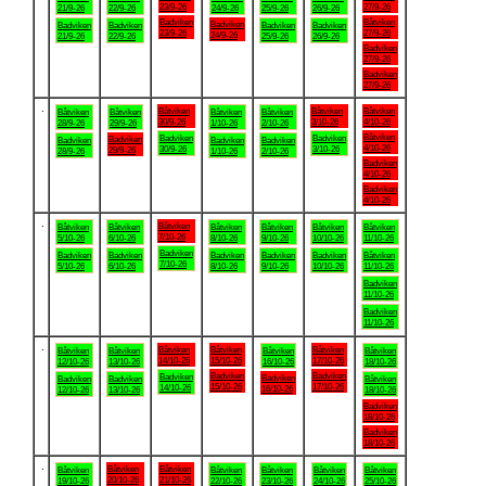
23/9-26
27/9-26
21/9-26
22/9-26
24/9-26
25/9-26
26/9-26
Badviken
Båtviken
Badviken
Badviken
Badviken
Badviken
Badviken
23/9-26
27/9-26
24/9-26
21/9-26
22/9-26
25/9-26
26/9-26
Badviken
27/9-26
Badviken
27/9-26
.
Båtviken
Båtviken
Båtviken
Båtviken
Båtviken
Båtviken
Båtviken
30/9-26
3/10-26
4/10-26
28/9-26
29/9-26
1/10-26
2/10-26
Båtviken
Badviken
Badviken
Badviken
Badviken
Badviken
Badviken
4/10-26
30/9-26
3/10-26
29/9-26
28/9-26
1/10-26
2/10-26
Badviken
4/10-26
Badviken
4/10-26
.
Båtviken
Båtviken
Båtviken
Båtviken
Båtviken
Båtviken
Båtviken
7/10-26
5/10-26
6/10-26
8/10-26
9/10-26
10/10-26
11/10-26
Badviken
Badviken
Badviken
Badviken
Badviken
Badviken
Båtviken
7/10-26
5/10-26
6/10-26
8/10-26
9/10-26
10/10-26
11/10-26
Badviken
11/10-26
Badviken
11/10-26
.
Båtviken
Båtviken
Båtviken
Båtviken
Båtviken
Båtviken
Båtviken
14/10-26
15/10-26
17/10-26
12/10-26
13/10-26
16/10-26
18/10-26
Badviken
Badviken
Badviken
Badviken
Badviken
Badviken
Båtviken
15/10-26
17/10-26
14/10-26
16/10-26
12/10-26
13/10-26
18/10-26
Badviken
18/10-26
Badviken
18/10-26
.
Båtviken
Båtviken
Båtviken
Båtviken
Båtviken
Båtviken
Båtviken
20/10-26
21/10-26
19/10-26
22/10-26
23/10-26
24/10-26
25/10-26