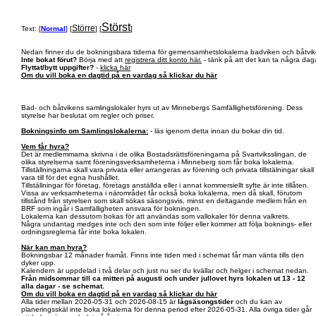
Störst
Större
Text: [
Normal
] [
] [
]
Nedan finner du de bokningsbara tiderna för gemensamhetslokalerna badviken och båtvik
Inte bokat förut?
Börja med att
registrera ditt konto här.
- tänk på att det kan ta några daga
Flyttat/bytt uppgifter?
-
klicka här
Om du vill boka en dagtid på en vardag så klickar du här
Bad- och båtvikens samlingslokaler hyrs ut av Minnebergs Samfällighetsförening. Dess
styrelse har beslutat om regler och priser.
Bokningsinfo om Samlingslokalerna:
- läs igenom detta innan du bokar din tid.
Vem får hyra?
Det är medlemmarna skrivna i de olika Bostadsrättsföreningarna på Svartviksslingan, de
olika styrelserna samt föreningsverksamheterna i Minneberg som får boka lokalerna.
Tillställningarna skall vara privata eller arrangeras av förening och privata tillstälningar skall
vara till för det egna hushållet.
Tillställningar för företag, företags anställda eller i annat kommersiellt syfte är inte tillåten.
Vissa av verksamheterna i närområdet får också boka lokalerna, men då skall, förutom
tillstånd från styrelsen som skall sökas säsongsvis, minst en deltagande medlem från en
BRF som ingår i Samfälligheten ansvara för bokningen.
Lokalerna kan dessutom bokas för att användas som vallokaler för denna valkrets.
Några undantag medges inte och den som inte följer eller kommer att följa boknings- eller
ordningsreglerna får inte boka lokalen.
När kan man hyra?
Bokningsbar 12 månader framåt. Finns inte tiden med i schemat får man vänta tills den
dyker upp.
Kalendern är uppdelad i två delar och just nu ser du kvällar och helger i schemat nedan.
Från midsommar till ca mitten på augusti och under jullovet hyrs lokalen ut 13 - 12
alla dagar - se schemat.
Om du vill boka en dagtid på en vardag så klickar du här
Alla tider mellan 2026-05-31 och 2026-08-15 är
lågsäsongstider
och du kan av
planeringsskäl inte boka lokalerna för denna period efter 2026-05-31. Alla övriga tider går