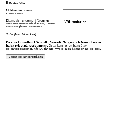
E-postadress:
Mobiltelefonnummer:
Svenskt nummer
Ditt medlemsnummer i föreningen
Det är det numret som står på din dörr, 1-3 siffror.
och det framgår även i din avgiftsavi.
Syfte (Max 20 tecken):
Du som är medlem i Sandvik, Svartvik, Tangen och Tranan betalar
halva priset på totalsumman.
Detta kommer att framgå av
bekräftelsemejlet du får. Du får inte hyra lokalen åt annan än dig själv.