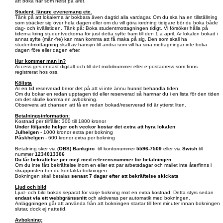
att boka när som helst på året.
Student, längre evenemang etc.
Tänk på att lokalerna är bokbara även dagtid alla vardagar. Om du ska ha en tillställning
som sträcker sig över hela dagen eller om du vill göra iordning tidigare bör du boka både
dag- och kvällstiden. Tänk på: Boka studentmottagningen tidigt. Vi försöker hålla på
tiderna kring studentveckorna för just detta syfte fram till den 1:a april. Är lokalen bokad i
annat syfte (mån-fre) kan man komma att få maka på sig. Den som skall ha
studentmottagning skall av hänsyn till andra som vill ha sina mottagningar inte boka
dagen före eller dagen efter.
Hur kommer man in?
Access ges endast digitalt och till det mobilnummer eller e-postadress som finns
registrerat hos oss.
Kölista
Är en tid reserverad beror det på att vi inte ännu hunnit behandla tiden.
Om du bokar en redan upptagen tid eller reserverad så hamnar du i en lista för den tiden
om det skulle komma en avbokning.
Observera att chansen att få en redan bokad/reserverad tid är ytterst liten.
Betalningsinformation:
Kostnad per tillfälle: 300 till 1800 kronor
Under följande helger och veckor kostar det extra att hyra lokalen
:
Julhelgen
- 1000 kronor extra per bokning
Påskhelgen
- 600 kronor extra per bokning
Betalning sker via
(OBS)
Bankgiro
till kontonummer
5596-7509
eller via
Swish
till
nummer
1234013306
Du får bekräftelse per mejl med referensnummer för betalningen.
Om du inte fått bekräftelse inom en eller ett par arbetsdagar och mailet inte återfinns i
skräpposten bör du kontakta bokningen.
Bokningen skall betalas
senast 7 dagar efter att bekräftelse skickats
Ljud och bild
Ljud- och bild bokas separat för varje bokning mot en extra kostnad. Detta styrs sedan
endast via ett webbgränssnitt
och aktiveras per automatik med bokningen.
Anläggningen går att använda från att bokningen startar till fem minuter innan bokningen
slutar, dock ej nattetid.
Avbokning: