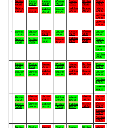
.
Båtviken
Båtviken
Båtviken
Båtviken
Båtviken
Båtviken
Båtviken
24/8-26
28/8-26
29/8-26
30/8-26
25/8-26
26/8-26
27/8-26
Badviken
Badviken
Badviken
Båtviken
Badviken
Badviken
Badviken
24/8-26
28/8-26
29/8-26
30/8-26
25/8-26
26/8-26
27/8-26
Badviken
30/8-26
Badviken
30/8-26
.
Båtviken
Båtviken
Båtviken
Båtviken
Båtviken
Båtviken
Båtviken
2/9-26
4/9-26
5/9-26
31/8-26
1/9-26
3/9-26
6/9-26
Badviken
Badviken
Badviken
Badviken
Badviken
Badviken
Båtviken
4/9-26
5/9-26
2/9-26
3/9-26
31/8-26
1/9-26
6/9-26
Badviken
6/9-26
Badviken
6/9-26
.
Båtviken
Båtviken
Båtviken
Båtviken
Båtviken
Båtviken
Båtviken
9/9-26
11/9-26
12/9-26
7/9-26
8/9-26
10/9-26
13/9-26
Badviken
Badviken
Badviken
Badviken
Badviken
Badviken
Båtviken
9/9-26
11/9-26
12/9-26
7/9-26
8/9-26
10/9-26
13/9-26
Badviken
13/9-26
Badviken
13/9-26
.
Båtviken
Båtviken
Båtviken
Båtviken
Båtviken
Båtviken
Båtviken
15/9-26
16/9-26
19/9-26
20/9-26
14/9-26
17/9-26
18/9-26
Badviken
Båtviken
Badviken
Badviken
Badviken
Badviken
Badviken
19/9-26
20/9-26
15/9-26
16/9-26
14/9-26
17/9-26
18/9-26
Badviken
20/9-26
Badviken
20/9-26
.
Båtviken
Båtviken
Båtviken
Båtviken
Båtviken
Båtviken
Båtviken