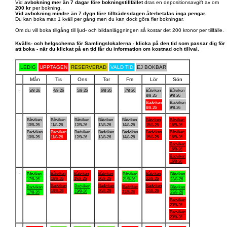
Vid
avbokning mer än 7 dagar före bokningstillfället
dras en depositionsavgift av om
200 kr
per bokning.
Vid avbokning mindre än 7 dygn före tillträdesdagen återbetalas inga pengar.
Du kan boka max 1 kväll per gång men du kan dock göra fler bokningar.
Om du vill boka tillgång till ljud- och bildanläggningen så kostar det 200 kronor per tillfälle.
Kvälls- och helgschema för Samlingslokalerna - klicka på den tid som passar dig för
att boka - när du klickat på en tid får du information om kostnad och tillval.
LEDIG
UPPTAGEN
RESERVERAD
VALD TID
EJ BOKBAR
Mån
Tis
Ons
Tor
Fre
Lör
Sön
.
3/8-26
4/8-26
5/8-26
6/8-26
7/8-26
Båtviken
Båtviken
8/8-26
9/8-26
Badviken
Badviken
8/8-26
9/8-26
.
Båtviken
Båtviken
Båtviken
Båtviken
Båtviken
Båtviken
Båtviken
10/8-26
11/8-26
12/8-26
13/8-26
14/8-26
15/8-26
16/8-26
Badviken
Badviken
Badviken
Badviken
Badviken
Badviken
Båtviken
10/8-26
11/8-26
12/8-26
13/8-26
14/8-26
15/8-26
16/8-26
Badviken
16/8-26
Badviken
16/8-26
.
Båtviken
Båtviken
Båtviken
Båtviken
Båtviken
Båtviken
Båtviken
18/8-26
19/8-26
20/8-26
22/8-26
17/8-26
21/8-26
23/8-26
Badviken
Badviken
Badviken
Badviken
Badviken
Badviken
Båtviken
18/8-26
20/8-26
22/8-26
19/8-26
21/8-26
17/8-26
23/8-26
Badviken
23/8-26
Badviken
23/8-26