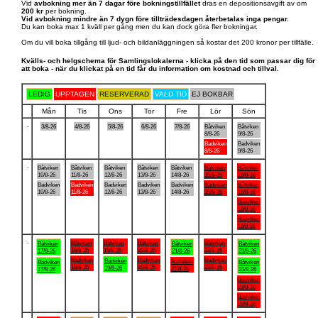
Vid
avbokning mer än 7 dagar före bokningstillfället
dras en depositionsavgift av om
200 kr
per bokning.
Vid avbokning mindre än 7 dygn före tillträdesdagen återbetalas inga pengar.
Du kan boka max 1 kväll per gång men du kan dock göra fler bokningar.
Om du vill boka tillgång till ljud- och bildanläggningen så kostar det 200 kronor per tillfälle.
Kvälls- och helgschema för Samlingslokalerna - klicka på den tid som passar dig för
att boka - när du klickat på en tid får du information om kostnad och tillval.
LEDIG
UPPTAGEN
RESERVERAD
VALD TID
EJ BOKBAR
Mån
Tis
Ons
Tor
Fre
Lör
Sön
.
3/8-26
4/8-26
5/8-26
6/8-26
7/8-26
Båtviken
Båtviken
8/8-26
9/8-26
Badviken
Badviken
8/8-26
9/8-26
.
Båtviken
Båtviken
Båtviken
Båtviken
Båtviken
Båtviken
Båtviken
10/8-26
11/8-26
12/8-26
13/8-26
14/8-26
15/8-26
16/8-26
Badviken
Badviken
Badviken
Badviken
Badviken
Badviken
Båtviken
10/8-26
11/8-26
12/8-26
13/8-26
14/8-26
15/8-26
16/8-26
Badviken
16/8-26
Badviken
16/8-26
.
Båtviken
Båtviken
Båtviken
Båtviken
Båtviken
Båtviken
Båtviken
18/8-26
19/8-26
20/8-26
22/8-26
17/8-26
21/8-26
23/8-26
Badviken
Badviken
Badviken
Badviken
Badviken
Badviken
Båtviken
18/8-26
20/8-26
22/8-26
19/8-26
21/8-26
17/8-26
23/8-26
Badviken
23/8-26
Badviken
23/8-26