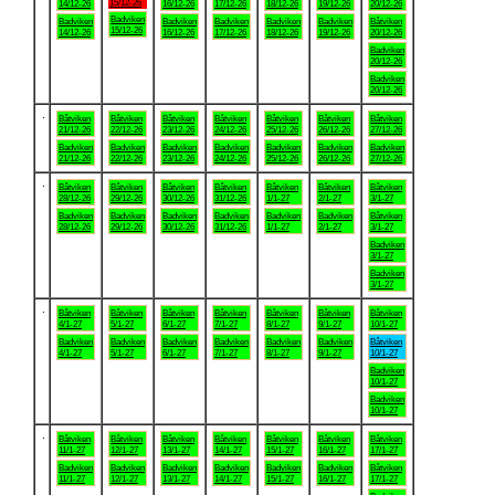
15/12-26
14/12-26
16/12-26
17/12-26
18/12-26
19/12-26
20/12-26
Badviken
Badviken
Badviken
Badviken
Badviken
Badviken
Båtviken
15/12-26
14/12-26
16/12-26
17/12-26
18/12-26
19/12-26
20/12-26
Badviken
20/12-26
Badviken
20/12-26
.
Båtviken
Båtviken
Båtviken
Båtviken
Båtviken
Båtviken
Båtviken
21/12-26
22/12-26
23/12-26
24/12-26
25/12-26
26/12-26
27/12-26
Badviken
Badviken
Badviken
Badviken
Badviken
Badviken
Badviken
21/12-26
22/12-26
23/12-26
24/12-26
25/12-26
26/12-26
27/12-26
.
Båtviken
Båtviken
Båtviken
Båtviken
Båtviken
Båtviken
Båtviken
28/12-26
29/12-26
30/12-26
31/12-26
1/1-27
2/1-27
3/1-27
Badviken
Badviken
Badviken
Badviken
Badviken
Badviken
Båtviken
28/12-26
29/12-26
30/12-26
31/12-26
1/1-27
2/1-27
3/1-27
Badviken
3/1-27
Badviken
3/1-27
.
Båtviken
Båtviken
Båtviken
Båtviken
Båtviken
Båtviken
Båtviken
4/1-27
5/1-27
6/1-27
7/1-27
8/1-27
9/1-27
10/1-27
Badviken
Badviken
Badviken
Badviken
Badviken
Badviken
Båtviken
4/1-27
5/1-27
6/1-27
7/1-27
8/1-27
9/1-27
10/1-27
Badviken
10/1-27
Badviken
10/1-27
.
Båtviken
Båtviken
Båtviken
Båtviken
Båtviken
Båtviken
Båtviken
11/1-27
12/1-27
13/1-27
14/1-27
15/1-27
16/1-27
17/1-27
Badviken
Badviken
Badviken
Badviken
Badviken
Badviken
Båtviken
11/1-27
12/1-27
13/1-27
14/1-27
15/1-27
16/1-27
17/1-27