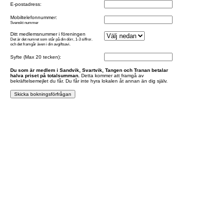
E-postadress:
Mobiltelefonnummer:
Svenskt nummer
Ditt medlemsnummer i föreningen
Det är det numret som står på din dörr, 1-3 siffror.
och det framgår även i din avgiftsavi.
Syfte (Max 20 tecken):
Du som är medlem i Sandvik, Svartvik, Tangen och Tranan betalar
halva priset på totalsumman.
Detta kommer att framgå av
bekräftelsemejlet du får. Du får inte hyra lokalen åt annan än dig själv.