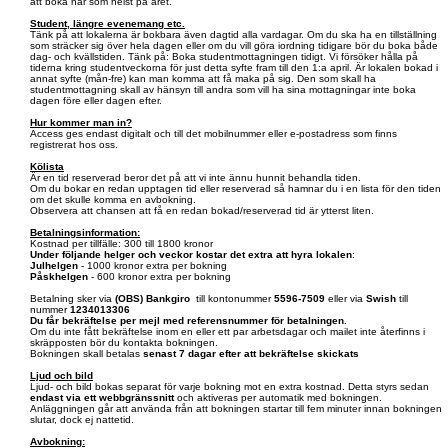
att boka när som helst på året.
Student, längre evenemang etc.
Tänk på att lokalerna är bokbara även dagtid alla vardagar. Om du ska ha en tillställning
som sträcker sig över hela dagen eller om du vill göra iordning tidigare bör du boka både
dag- och kvällstiden. Tänk på: Boka studentmottagningen tidigt. Vi försöker hålla på
tiderna kring studentveckorna för just detta syfte fram till den 1:a april. Är lokalen bokad i
annat syfte (mån-fre) kan man komma att få maka på sig. Den som skall ha
studentmottagning skall av hänsyn till andra som vill ha sina mottagningar inte boka
dagen före eller dagen efter.
Hur kommer man in?
Access ges endast digitalt och till det mobilnummer eller e-postadress som finns
registrerat hos oss.
Kölista
Är en tid reserverad beror det på att vi inte ännu hunnit behandla tiden.
Om du bokar en redan upptagen tid eller reserverad så hamnar du i en lista för den tiden
om det skulle komma en avbokning.
Observera att chansen att få en redan bokad/reserverad tid är ytterst liten.
Betalningsinformation:
Kostnad per tillfälle: 300 till 1800 kronor
Under följande helger och veckor kostar det extra att hyra lokalen
:
Julhelgen
- 1000 kronor extra per bokning
Påskhelgen
- 600 kronor extra per bokning
Betalning sker via
(OBS)
Bankgiro
till kontonummer
5596-7509
eller via
Swish
till
nummer
1234013306
Du får bekräftelse per mejl med referensnummer för betalningen.
Om du inte fått bekräftelse inom en eller ett par arbetsdagar och mailet inte återfinns i
skräpposten bör du kontakta bokningen.
Bokningen skall betalas
senast 7 dagar efter att bekräftelse skickats
Ljud och bild
Ljud- och bild bokas separat för varje bokning mot en extra kostnad. Detta styrs sedan
endast via ett webbgränssnitt
och aktiveras per automatik med bokningen.
Anläggningen går att använda från att bokningen startar till fem minuter innan bokningen
slutar, dock ej nattetid.
Avbokning: