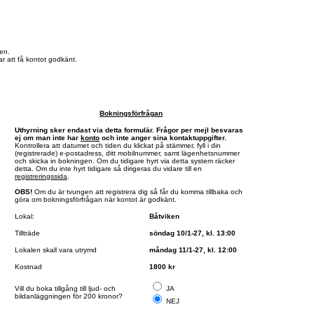
en.
r att få kontot godkänt.
Bokningsförfrågan
Uthyrning sker endast via detta formulär. Frågor per mejl besvaras
ej om man inte har
konto
och inte anger sina kontaktuppgifter.
Kontrollera att datumet och tiden du klickat på stämmer, fyll i din
(registrerade) e-postadress, ditt mobilnummer, samt lägenhetsnummer
och skicka in bokningen. Om du tidigare hyrt via detta system räcker
detta. Om du inte hyrt tidigare så dirigeras du vidare till en
registreringssida
.
OBS!
Om du är tvungen att registrera dig så får du komma tillbaka och
göra om bokningsförfrågan när kontot är godkänt.
Lokal:
Båtviken
Tillträde
söndag 10/1-27, kl. 13:00
Lokalen skall vara utrymd
måndag 11/1-27, kl. 12:00
Kostnad
1800 kr
Vill du boka tillgång till ljud- och
JA
bildanläggningen för 200 kronor?
NEJ