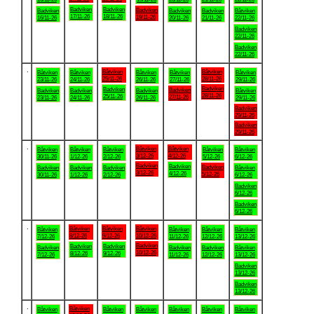
Badviken
Badviken
Badviken
Badviken
Badviken
Badviken
Båtviken
17/11-26
18/11-26
19/11-26
16/11-26
20/11-26
21/11-26
22/11-26
Badviken
22/11-26
Badviken
22/11-26
.
Båtviken
Båtviken
Båtviken
Båtviken
Båtviken
Båtviken
Båtviken
25/11-26
28/11-26
23/11-26
24/11-26
26/11-26
27/11-26
29/11-26
Badviken
Badviken
Badviken
Badviken
Badviken
Badviken
Båtviken
28/11-26
25/11-26
27/11-26
23/11-26
24/11-26
26/11-26
29/11-26
Badviken
29/11-26
Badviken
29/11-26
.
Båtviken
Båtviken
Båtviken
Båtviken
Båtviken
Båtviken
Båtviken
3/12-26
4/12-26
30/11-26
1/12-26
2/12-26
5/12-26
6/12-26
Badviken
Badviken
Badviken
Badviken
Badviken
Badviken
Båtviken
3/12-26
4/12-26
5/12-26
30/11-26
1/12-26
2/12-26
6/12-26
Badviken
6/12-26
Badviken
6/12-26
.
Båtviken
Båtviken
Båtviken
Båtviken
Båtviken
Båtviken
Båtviken
8/12-26
9/12-26
10/12-26
7/12-26
11/12-26
12/12-26
13/12-26
Badviken
Badviken
Badviken
Badviken
Badviken
Badviken
Båtviken
10/12-26
8/12-26
9/12-26
7/12-26
11/12-26
12/12-26
13/12-26
Badviken
13/12-26
Badviken
13/12-26
.
Båtviken
Båtviken
Båtviken
Båtviken
Båtviken
Båtviken
Båtviken