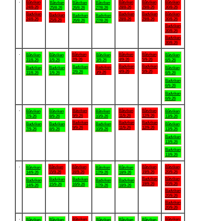
.
Båtviken
Båtviken
Båtviken
Båtviken
Båtviken
Båtviken
Båtviken
24/8-26
28/8-26
29/8-26
30/8-26
25/8-26
26/8-26
27/8-26
Badviken
Badviken
Badviken
Båtviken
Badviken
Badviken
Badviken
24/8-26
28/8-26
29/8-26
30/8-26
25/8-26
26/8-26
27/8-26
Badviken
30/8-26
Badviken
30/8-26
.
Båtviken
Båtviken
Båtviken
Båtviken
Båtviken
Båtviken
Båtviken
2/9-26
4/9-26
5/9-26
31/8-26
1/9-26
3/9-26
6/9-26
Badviken
Badviken
Badviken
Badviken
Badviken
Badviken
Båtviken
4/9-26
5/9-26
2/9-26
3/9-26
31/8-26
1/9-26
6/9-26
Badviken
6/9-26
Badviken
6/9-26
.
Båtviken
Båtviken
Båtviken
Båtviken
Båtviken
Båtviken
Båtviken
9/9-26
11/9-26
12/9-26
7/9-26
8/9-26
10/9-26
13/9-26
Badviken
Badviken
Badviken
Badviken
Badviken
Badviken
Båtviken
9/9-26
11/9-26
12/9-26
7/9-26
8/9-26
10/9-26
13/9-26
Badviken
13/9-26
Badviken
13/9-26
.
Båtviken
Båtviken
Båtviken
Båtviken
Båtviken
Båtviken
Båtviken
15/9-26
16/9-26
19/9-26
20/9-26
14/9-26
17/9-26
18/9-26
Badviken
Båtviken
Badviken
Badviken
Badviken
Badviken
Badviken
19/9-26
20/9-26
15/9-26
16/9-26
14/9-26
17/9-26
18/9-26
Badviken
20/9-26
Badviken
20/9-26
.
Båtviken
Båtviken
Båtviken
Båtviken
Båtviken
Båtviken
Båtviken