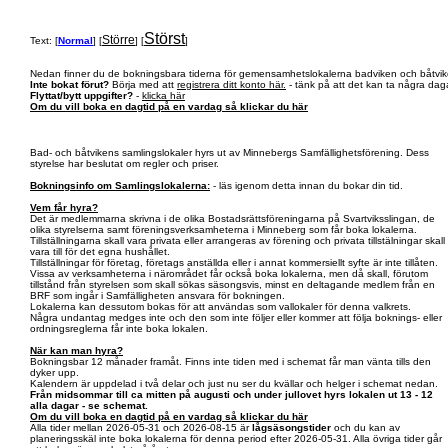
Störst
Större
Text: [
Normal
] [
] [
]
Nedan finner du de bokningsbara tiderna för gemensamhetslokalerna badviken och båtvik
Inte bokat förut?
Börja med att
registrera ditt konto här.
- tänk på att det kan ta några daga
Flyttat/bytt uppgifter?
-
klicka här
Om du vill boka en dagtid på en vardag så klickar du här
Bad- och båtvikens samlingslokaler hyrs ut av Minnebergs Samfällighetsförening. Dess
styrelse har beslutat om regler och priser.
Bokningsinfo om Samlingslokalerna:
- läs igenom detta innan du bokar din tid.
Vem får hyra?
Det är medlemmarna skrivna i de olika Bostadsrättsföreningarna på Svartviksslingan, de
olika styrelserna samt föreningsverksamheterna i Minneberg som får boka lokalerna.
Tillställningarna skall vara privata eller arrangeras av förening och privata tillstälningar skall
vara till för det egna hushållet.
Tillställningar för företag, företags anställda eller i annat kommersiellt syfte är inte tillåten.
Vissa av verksamheterna i närområdet får också boka lokalerna, men då skall, förutom
tillstånd från styrelsen som skall sökas säsongsvis, minst en deltagande medlem från en
BRF som ingår i Samfälligheten ansvara för bokningen.
Lokalerna kan dessutom bokas för att användas som vallokaler för denna valkrets.
Några undantag medges inte och den som inte följer eller kommer att följa boknings- eller
ordningsreglerna får inte boka lokalen.
När kan man hyra?
Bokningsbar 12 månader framåt. Finns inte tiden med i schemat får man vänta tills den
dyker upp.
Kalendern är uppdelad i två delar och just nu ser du kvällar och helger i schemat nedan.
Från midsommar till ca mitten på augusti och under jullovet hyrs lokalen ut 13 - 12
alla dagar - se schemat.
Om du vill boka en dagtid på en vardag så klickar du här
Alla tider mellan 2026-05-31 och 2026-08-15 är
lågsäsongstider
och du kan av
planeringsskäl inte boka lokalerna för denna period efter 2026-05-31. Alla övriga tider går