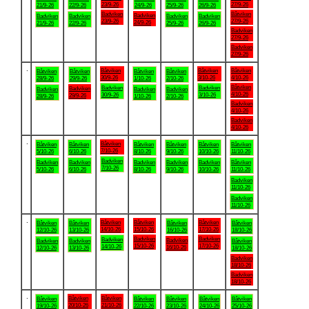
23/9-26
27/9-26
21/9-26
22/9-26
24/9-26
25/9-26
26/9-26
Badviken
Båtviken
Badviken
Badviken
Badviken
Badviken
Badviken
23/9-26
27/9-26
24/9-26
21/9-26
22/9-26
25/9-26
26/9-26
Badviken
27/9-26
Badviken
27/9-26
.
Båtviken
Båtviken
Båtviken
Båtviken
Båtviken
Båtviken
Båtviken
30/9-26
3/10-26
4/10-26
28/9-26
29/9-26
1/10-26
2/10-26
Båtviken
Badviken
Badviken
Badviken
Badviken
Badviken
Badviken
4/10-26
30/9-26
3/10-26
29/9-26
28/9-26
1/10-26
2/10-26
Badviken
4/10-26
Badviken
4/10-26
.
Båtviken
Båtviken
Båtviken
Båtviken
Båtviken
Båtviken
Båtviken
7/10-26
5/10-26
6/10-26
8/10-26
9/10-26
10/10-26
11/10-26
Badviken
Badviken
Badviken
Badviken
Badviken
Badviken
Båtviken
7/10-26
5/10-26
6/10-26
8/10-26
9/10-26
10/10-26
11/10-26
Badviken
11/10-26
Badviken
11/10-26
.
Båtviken
Båtviken
Båtviken
Båtviken
Båtviken
Båtviken
Båtviken
14/10-26
15/10-26
17/10-26
12/10-26
13/10-26
16/10-26
18/10-26
Badviken
Badviken
Badviken
Badviken
Badviken
Badviken
Båtviken
15/10-26
17/10-26
14/10-26
16/10-26
12/10-26
13/10-26
18/10-26
Badviken
18/10-26
Badviken
18/10-26
.
Båtviken
Båtviken
Båtviken
Båtviken
Båtviken
Båtviken
Båtviken
20/10-26
21/10-26
19/10-26
22/10-26
23/10-26
24/10-26
25/10-26