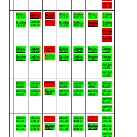
Badviken
18/10-26
.
Båtviken
Båtviken
Båtviken
Båtviken
Båtviken
Båtviken
Båtviken
20/10-26
21/10-26
19/10-26
22/10-26
23/10-26
24/10-26
25/10-26
Badviken
Badviken
Badviken
Badviken
Badviken
Badviken
Båtviken
21/10-26
20/10-26
24/10-26
19/10-26
22/10-26
23/10-26
25/10-26
Badviken
25/10-26
Badviken
25/10-26
.
Båtviken
Båtviken
Båtviken
Båtviken
Båtviken
Båtviken
Båtviken
28/10-26
26/10-26
27/10-26
29/10-26
30/10-26
31/10-26
1/11-26
Badviken
Badviken
Badviken
Badviken
Badviken
Badviken
Båtviken
28/10-26
26/10-26
27/10-26
29/10-26
30/10-26
31/10-26
1/11-26
Badviken
1/11-26
Badviken
1/11-26
.
Båtviken
Båtviken
Båtviken
Båtviken
Båtviken
Båtviken
Båtviken
4/11-26
2/11-26
3/11-26
5/11-26
6/11-26
7/11-26
8/11-26
Badviken
Badviken
Badviken
Badviken
Badviken
Badviken
Båtviken
4/11-26
2/11-26
3/11-26
5/11-26
6/11-26
7/11-26
8/11-26
Badviken
8/11-26
Badviken
8/11-26
.
Båtviken
Båtviken
Båtviken
Båtviken
Båtviken
Båtviken
Båtviken
11/11-26
14/11-26
9/11-26
10/11-26
12/11-26
13/11-26
15/11-26
Badviken
Badviken
Badviken
Badviken
Badviken
Badviken
Båtviken
11/11-26
14/11-26
9/11-26
10/11-26
12/11-26
13/11-26
15/11-26
Badviken
15/11-26