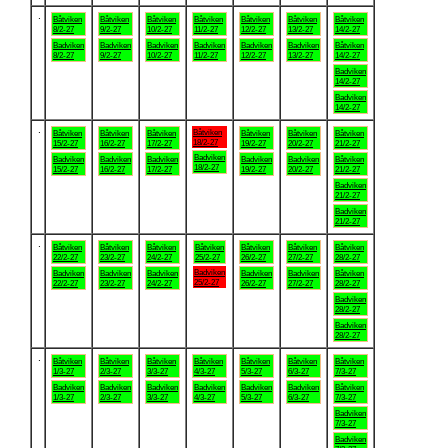
.
Båtviken
Båtviken
Båtviken
Båtviken
Båtviken
Båtviken
Båtviken
8/2-27
9/2-27
10/2-27
11/2-27
12/2-27
13/2-27
14/2-27
Badviken
Badviken
Badviken
Badviken
Badviken
Badviken
Båtviken
8/2-27
9/2-27
10/2-27
11/2-27
12/2-27
13/2-27
14/2-27
Badviken
14/2-27
Badviken
14/2-27
.
Båtviken
Båtviken
Båtviken
Båtviken
Båtviken
Båtviken
Båtviken
18/2-27
15/2-27
16/2-27
17/2-27
19/2-27
20/2-27
21/2-27
Badviken
Badviken
Badviken
Badviken
Badviken
Badviken
Båtviken
18/2-27
15/2-27
16/2-27
17/2-27
19/2-27
20/2-27
21/2-27
Badviken
21/2-27
Badviken
21/2-27
.
Båtviken
Båtviken
Båtviken
Båtviken
Båtviken
Båtviken
Båtviken
22/2-27
23/2-27
24/2-27
25/2-27
26/2-27
27/2-27
28/2-27
Badviken
Badviken
Badviken
Badviken
Badviken
Badviken
Båtviken
25/2-27
22/2-27
23/2-27
24/2-27
26/2-27
27/2-27
28/2-27
Badviken
28/2-27
Badviken
28/2-27
.
Båtviken
Båtviken
Båtviken
Båtviken
Båtviken
Båtviken
Båtviken
1/3-27
2/3-27
3/3-27
4/3-27
5/3-27
6/3-27
7/3-27
Badviken
Badviken
Badviken
Badviken
Badviken
Badviken
Båtviken
1/3-27
2/3-27
3/3-27
4/3-27
5/3-27
6/3-27
7/3-27
Badviken
7/3-27
Badviken