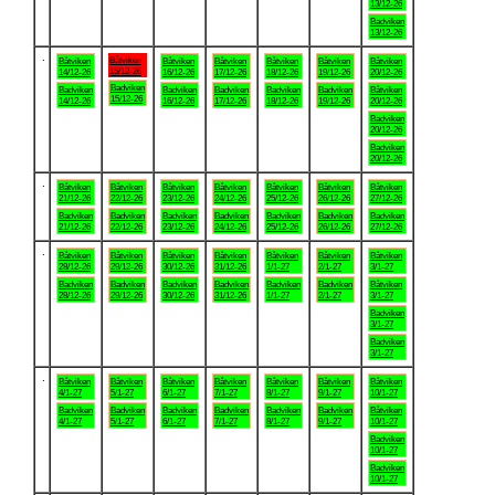
13/12-26
Badviken
13/12-26
.
Båtviken
Båtviken
Båtviken
Båtviken
Båtviken
Båtviken
Båtviken
15/12-26
14/12-26
16/12-26
17/12-26
18/12-26
19/12-26
20/12-26
Badviken
Badviken
Badviken
Badviken
Badviken
Badviken
Båtviken
15/12-26
14/12-26
16/12-26
17/12-26
18/12-26
19/12-26
20/12-26
Badviken
20/12-26
Badviken
20/12-26
.
Båtviken
Båtviken
Båtviken
Båtviken
Båtviken
Båtviken
Båtviken
21/12-26
22/12-26
23/12-26
24/12-26
25/12-26
26/12-26
27/12-26
Badviken
Badviken
Badviken
Badviken
Badviken
Badviken
Badviken
21/12-26
22/12-26
23/12-26
24/12-26
25/12-26
26/12-26
27/12-26
.
Båtviken
Båtviken
Båtviken
Båtviken
Båtviken
Båtviken
Båtviken
28/12-26
29/12-26
30/12-26
31/12-26
1/1-27
2/1-27
3/1-27
Badviken
Badviken
Badviken
Badviken
Badviken
Badviken
Båtviken
28/12-26
29/12-26
30/12-26
31/12-26
1/1-27
2/1-27
3/1-27
Badviken
3/1-27
Badviken
3/1-27
.
Båtviken
Båtviken
Båtviken
Båtviken
Båtviken
Båtviken
Båtviken
4/1-27
5/1-27
6/1-27
7/1-27
8/1-27
9/1-27
10/1-27
Badviken
Badviken
Badviken
Badviken
Badviken
Badviken
Båtviken
4/1-27
5/1-27
6/1-27
7/1-27
8/1-27
9/1-27
10/1-27
Badviken
10/1-27
Badviken
10/1-27