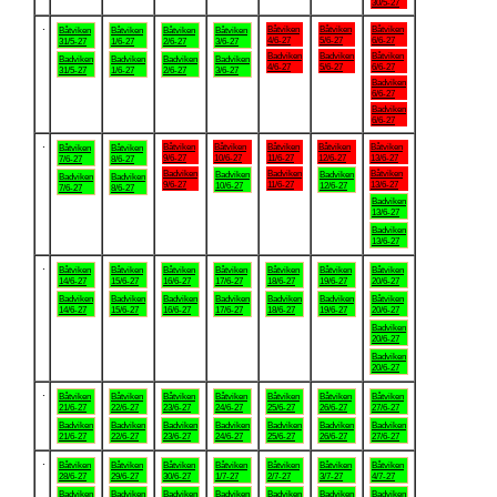
30/5-27
.
Båtviken
Båtviken
Båtviken
Båtviken
Båtviken
Båtviken
Båtviken
4/6-27
5/6-27
6/6-27
31/5-27
1/6-27
2/6-27
3/6-27
Badviken
Badviken
Båtviken
Badviken
Badviken
Badviken
Badviken
4/6-27
5/6-27
6/6-27
31/5-27
1/6-27
2/6-27
3/6-27
Badviken
6/6-27
Badviken
6/6-27
.
Båtviken
Båtviken
Båtviken
Båtviken
Båtviken
Båtviken
Båtviken
9/6-27
10/6-27
11/6-27
12/6-27
13/6-27
7/6-27
8/6-27
Badviken
Badviken
Båtviken
Badviken
Badviken
Badviken
Badviken
9/6-27
11/6-27
13/6-27
10/6-27
12/6-27
7/6-27
8/6-27
Badviken
13/6-27
Badviken
13/6-27
.
Båtviken
Båtviken
Båtviken
Båtviken
Båtviken
Båtviken
Båtviken
14/6-27
15/6-27
16/6-27
17/6-27
18/6-27
19/6-27
20/6-27
Badviken
Badviken
Badviken
Badviken
Badviken
Badviken
Båtviken
14/6-27
15/6-27
16/6-27
17/6-27
18/6-27
19/6-27
20/6-27
Badviken
20/6-27
Badviken
20/6-27
.
Båtviken
Båtviken
Båtviken
Båtviken
Båtviken
Båtviken
Båtviken
21/6-27
22/6-27
23/6-27
24/6-27
25/6-27
26/6-27
27/6-27
Badviken
Badviken
Badviken
Badviken
Badviken
Badviken
Badviken
21/6-27
22/6-27
23/6-27
24/6-27
25/6-27
26/6-27
27/6-27
.
Båtviken
Båtviken
Båtviken
Båtviken
Båtviken
Båtviken
Båtviken
28/6-27
29/6-27
30/6-27
1/7-27
2/7-27
3/7-27
4/7-27
Badviken
Badviken
Badviken
Badviken
Badviken
Badviken
Badviken