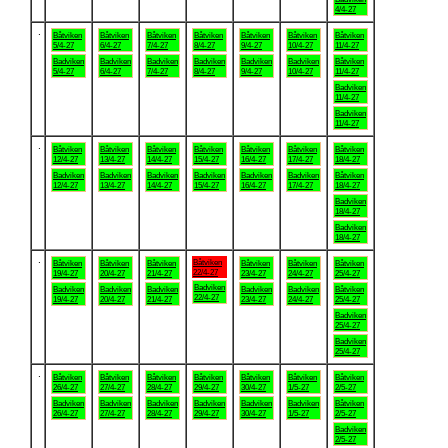
4/4-27
.
Båtviken
Båtviken
Båtviken
Båtviken
Båtviken
Båtviken
Båtviken
5/4-27
6/4-27
7/4-27
8/4-27
9/4-27
10/4-27
11/4-27
Badviken
Badviken
Badviken
Badviken
Badviken
Badviken
Båtviken
5/4-27
6/4-27
7/4-27
8/4-27
9/4-27
10/4-27
11/4-27
Badviken
11/4-27
Badviken
11/4-27
.
Båtviken
Båtviken
Båtviken
Båtviken
Båtviken
Båtviken
Båtviken
12/4-27
13/4-27
14/4-27
15/4-27
16/4-27
17/4-27
18/4-27
Badviken
Badviken
Badviken
Badviken
Badviken
Badviken
Båtviken
12/4-27
13/4-27
14/4-27
15/4-27
16/4-27
17/4-27
18/4-27
Badviken
18/4-27
Badviken
18/4-27
.
Båtviken
Båtviken
Båtviken
Båtviken
Båtviken
Båtviken
Båtviken
22/4-27
19/4-27
20/4-27
21/4-27
23/4-27
24/4-27
25/4-27
Badviken
Badviken
Badviken
Badviken
Badviken
Badviken
Båtviken
22/4-27
19/4-27
20/4-27
21/4-27
23/4-27
24/4-27
25/4-27
Badviken
25/4-27
Badviken
25/4-27
.
Båtviken
Båtviken
Båtviken
Båtviken
Båtviken
Båtviken
Båtviken
26/4-27
27/4-27
28/4-27
29/4-27
30/4-27
1/5-27
2/5-27
Badviken
Badviken
Badviken
Badviken
Badviken
Badviken
Båtviken
26/4-27
27/4-27
28/4-27
29/4-27
30/4-27
1/5-27
2/5-27
Badviken
2/5-27