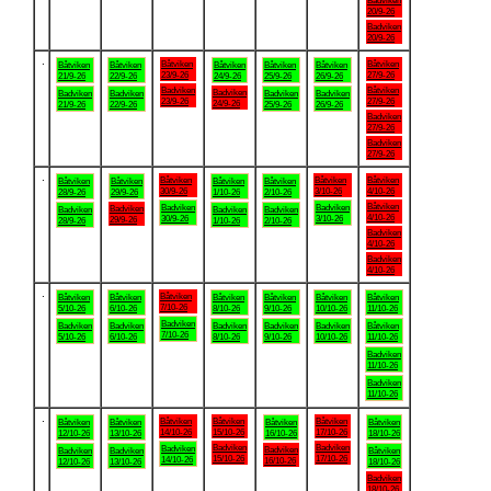
Badviken
20/9-26
Badviken
20/9-26
.
Båtviken
Båtviken
Båtviken
Båtviken
Båtviken
Båtviken
Båtviken
23/9-26
27/9-26
21/9-26
22/9-26
24/9-26
25/9-26
26/9-26
Badviken
Båtviken
Badviken
Badviken
Badviken
Badviken
Badviken
23/9-26
27/9-26
24/9-26
21/9-26
22/9-26
25/9-26
26/9-26
Badviken
27/9-26
Badviken
27/9-26
.
Båtviken
Båtviken
Båtviken
Båtviken
Båtviken
Båtviken
Båtviken
30/9-26
3/10-26
4/10-26
28/9-26
29/9-26
1/10-26
2/10-26
Båtviken
Badviken
Badviken
Badviken
Badviken
Badviken
Badviken
4/10-26
30/9-26
3/10-26
29/9-26
28/9-26
1/10-26
2/10-26
Badviken
4/10-26
Badviken
4/10-26
.
Båtviken
Båtviken
Båtviken
Båtviken
Båtviken
Båtviken
Båtviken
7/10-26
5/10-26
6/10-26
8/10-26
9/10-26
10/10-26
11/10-26
Badviken
Badviken
Badviken
Badviken
Badviken
Badviken
Båtviken
7/10-26
5/10-26
6/10-26
8/10-26
9/10-26
10/10-26
11/10-26
Badviken
11/10-26
Badviken
11/10-26
.
Båtviken
Båtviken
Båtviken
Båtviken
Båtviken
Båtviken
Båtviken
14/10-26
15/10-26
17/10-26
12/10-26
13/10-26
16/10-26
18/10-26
Badviken
Badviken
Badviken
Badviken
Badviken
Badviken
Båtviken
15/10-26
17/10-26
14/10-26
16/10-26
12/10-26
13/10-26
18/10-26
Badviken
18/10-26