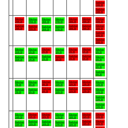
Badviken
23/8-26
Badviken
23/8-26
.
Båtviken
Båtviken
Båtviken
Båtviken
Båtviken
Båtviken
Båtviken
24/8-26
28/8-26
29/8-26
30/8-26
25/8-26
26/8-26
27/8-26
Badviken
Badviken
Badviken
Båtviken
Badviken
Badviken
Badviken
24/8-26
28/8-26
29/8-26
30/8-26
25/8-26
26/8-26
27/8-26
Badviken
30/8-26
Badviken
30/8-26
.
Båtviken
Båtviken
Båtviken
Båtviken
Båtviken
Båtviken
Båtviken
2/9-26
4/9-26
5/9-26
31/8-26
1/9-26
3/9-26
6/9-26
Badviken
Badviken
Badviken
Badviken
Badviken
Badviken
Båtviken
4/9-26
5/9-26
2/9-26
3/9-26
31/8-26
1/9-26
6/9-26
Badviken
6/9-26
Badviken
6/9-26
.
Båtviken
Båtviken
Båtviken
Båtviken
Båtviken
Båtviken
Båtviken
9/9-26
11/9-26
12/9-26
7/9-26
8/9-26
10/9-26
13/9-26
Badviken
Badviken
Badviken
Badviken
Badviken
Badviken
Båtviken
9/9-26
11/9-26
12/9-26
7/9-26
8/9-26
10/9-26
13/9-26
Badviken
13/9-26
Badviken
13/9-26
.
Båtviken
Båtviken
Båtviken
Båtviken
Båtviken
Båtviken
Båtviken
15/9-26
16/9-26
19/9-26
20/9-26
14/9-26
17/9-26
18/9-26
Badviken
Båtviken
Badviken
Badviken
Badviken
Badviken
Badviken
19/9-26
20/9-26
15/9-26
16/9-26
14/9-26
17/9-26
18/9-26