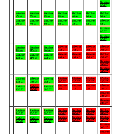
Badviken
2/5-27
.
Båtviken
Båtviken
Båtviken
Båtviken
Båtviken
Båtviken
Båtviken
3/5-27
4/5-27
5/5-27
6/5-27
7/5-27
8/5-27
9/5-27
Badviken
Badviken
Badviken
Badviken
Badviken
Badviken
Båtviken
3/5-27
4/5-27
5/5-27
6/5-27
7/5-27
8/5-27
9/5-27
Badviken
9/5-27
Badviken
9/5-27
.
Båtviken
Båtviken
Båtviken
Båtviken
Båtviken
Båtviken
Båtviken
13/5-27
14/5-27
15/5-27
16/5-27
10/5-27
11/5-27
12/5-27
Badviken
Badviken
Badviken
Båtviken
Badviken
Badviken
Badviken
13/5-27
14/5-27
15/5-27
16/5-27
10/5-27
11/5-27
12/5-27
Badviken
16/5-27
Badviken
16/5-27
.
Båtviken
Båtviken
Båtviken
Båtviken
Båtviken
Båtviken
Båtviken
20/5-27
21/5-27
22/5-27
23/5-27
17/5-27
18/5-27
19/5-27
Badviken
Badviken
Badviken
Båtviken
Badviken
Badviken
Badviken
20/5-27
21/5-27
22/5-27
23/5-27
18/5-27
17/5-27
19/5-27
Badviken
23/5-27
Badviken
23/5-27
.
Båtviken
Båtviken
Båtviken
Båtviken
Båtviken
Båtviken
Båtviken
27/5-27
28/5-27
29/5-27
30/5-27
24/5-27
25/5-27
26/5-27
Badviken
Badviken
Badviken
Båtviken
Badviken
Badviken
Badviken
27/5-27
28/5-27
29/5-27
30/5-27
24/5-27
25/5-27
26/5-27
Badviken
30/5-27
Badviken