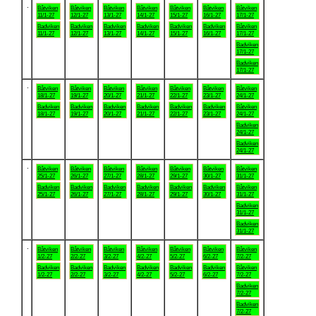
.
Båtviken
Båtviken
Båtviken
Båtviken
Båtviken
Båtviken
Båtviken
11/1-27
12/1-27
13/1-27
14/1-27
15/1-27
16/1-27
17/1-27
Badviken
Badviken
Badviken
Badviken
Badviken
Badviken
Båtviken
11/1-27
12/1-27
13/1-27
14/1-27
15/1-27
16/1-27
17/1-27
Badviken
17/1-27
Badviken
17/1-27
.
Båtviken
Båtviken
Båtviken
Båtviken
Båtviken
Båtviken
Båtviken
18/1-27
19/1-27
20/1-27
21/1-27
22/1-27
23/1-27
24/1-27
Badviken
Badviken
Badviken
Badviken
Badviken
Badviken
Båtviken
18/1-27
19/1-27
20/1-27
21/1-27
22/1-27
23/1-27
24/1-27
Badviken
24/1-27
Badviken
24/1-27
.
Båtviken
Båtviken
Båtviken
Båtviken
Båtviken
Båtviken
Båtviken
25/1-27
26/1-27
27/1-27
28/1-27
29/1-27
30/1-27
31/1-27
Badviken
Badviken
Badviken
Badviken
Badviken
Badviken
Båtviken
25/1-27
26/1-27
27/1-27
28/1-27
29/1-27
30/1-27
31/1-27
Badviken
31/1-27
Badviken
31/1-27
.
Båtviken
Båtviken
Båtviken
Båtviken
Båtviken
Båtviken
Båtviken
1/2-27
2/2-27
3/2-27
4/2-27
5/2-27
6/2-27
7/2-27
Badviken
Badviken
Badviken
Badviken
Badviken
Badviken
Båtviken
1/2-27
2/2-27
3/2-27
4/2-27
5/2-27
6/2-27
7/2-27
Badviken
7/2-27
Badviken
7/2-27