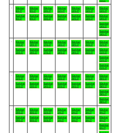
7/3-27
.
Båtviken
Båtviken
Båtviken
Båtviken
Båtviken
Båtviken
Båtviken
8/3-27
9/3-27
10/3-27
11/3-27
12/3-27
13/3-27
14/3-27
Badviken
Badviken
Badviken
Badviken
Badviken
Badviken
Båtviken
8/3-27
9/3-27
10/3-27
11/3-27
12/3-27
13/3-27
14/3-27
Badviken
14/3-27
Badviken
14/3-27
.
Båtviken
Båtviken
Båtviken
Båtviken
Båtviken
Båtviken
Båtviken
15/3-27
16/3-27
17/3-27
18/3-27
19/3-27
20/3-27
21/3-27
Badviken
Badviken
Badviken
Badviken
Badviken
Badviken
Båtviken
15/3-27
16/3-27
17/3-27
18/3-27
19/3-27
20/3-27
21/3-27
Badviken
21/3-27
Badviken
21/3-27
.
Båtviken
Båtviken
Båtviken
Båtviken
Båtviken
Båtviken
Båtviken
22/3-27
23/3-27
24/3-27
25/3-27
26/3-27
27/3-27
28/3-27
Badviken
Badviken
Badviken
Badviken
Badviken
Badviken
Båtviken
22/3-27
23/3-27
24/3-27
25/3-27
26/3-27
27/3-27
28/3-27
Badviken
28/3-27
Badviken
28/3-27
.
Båtviken
Båtviken
Båtviken
Båtviken
Båtviken
Båtviken
Båtviken
29/3-27
30/3-27
31/3-27
1/4-27
2/4-27
3/4-27
4/4-27
Badviken
Badviken
Badviken
Badviken
Badviken
Badviken
Båtviken
29/3-27
30/3-27
31/3-27
1/4-27
2/4-27
3/4-27
4/4-27
Badviken
4/4-27
Badviken