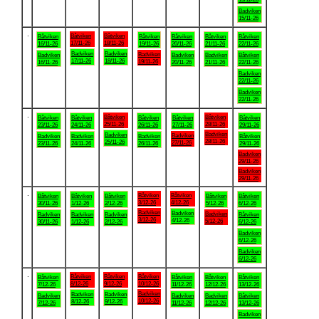
Badviken
15/11-26
.
Båtviken
Båtviken
Båtviken
Båtviken
Båtviken
Båtviken
Båtviken
17/11-26
18/11-26
16/11-26
19/11-26
20/11-26
21/11-26
22/11-26
Badviken
Badviken
Badviken
Badviken
Badviken
Badviken
Båtviken
17/11-26
18/11-26
19/11-26
16/11-26
20/11-26
21/11-26
22/11-26
Badviken
22/11-26
Badviken
22/11-26
.
Båtviken
Båtviken
Båtviken
Båtviken
Båtviken
Båtviken
Båtviken
25/11-26
28/11-26
23/11-26
24/11-26
26/11-26
27/11-26
29/11-26
Badviken
Badviken
Badviken
Badviken
Badviken
Badviken
Båtviken
28/11-26
25/11-26
27/11-26
23/11-26
24/11-26
26/11-26
29/11-26
Badviken
29/11-26
Badviken
29/11-26
.
Båtviken
Båtviken
Båtviken
Båtviken
Båtviken
Båtviken
Båtviken
3/12-26
4/12-26
30/11-26
1/12-26
2/12-26
5/12-26
6/12-26
Badviken
Badviken
Badviken
Badviken
Badviken
Badviken
Båtviken
3/12-26
4/12-26
5/12-26
30/11-26
1/12-26
2/12-26
6/12-26
Badviken
6/12-26
Badviken
6/12-26
.
Båtviken
Båtviken
Båtviken
Båtviken
Båtviken
Båtviken
Båtviken
8/12-26
9/12-26
10/12-26
7/12-26
11/12-26
12/12-26
13/12-26
Badviken
Badviken
Badviken
Badviken
Badviken
Badviken
Båtviken
10/12-26
8/12-26
9/12-26
7/12-26
11/12-26
12/12-26
13/12-26
Badviken