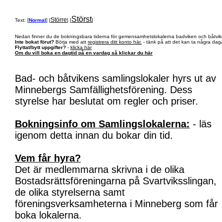
Störst
Större
Text: [
Normal
] [
] [
]
Nedan finner du de bokningsbara tiderna för gemensamhetslokalerna badviken och båtvik
Inte bokat förut?
Börja med att
registrera ditt konto här.
- tänk på att det kan ta några daga
Flyttat/bytt uppgifter?
-
klicka här
Om du vill boka en dagtid på en vardag så klickar du här
Bad- och båtvikens samlingslokaler hyrs ut av
Minnebergs Samfällighetsförening. Dess
styrelse har beslutat om regler och priser.
Bokningsinfo om Samlingslokalerna:
- läs
igenom detta innan du bokar din tid.
Vem får hyra?
Det är medlemmarna skrivna i de olika
Bostadsrättsföreningarna på Svartviksslingan,
de olika styrelserna samt
föreningsverksamheterna i Minneberg som får
boka lokalerna.