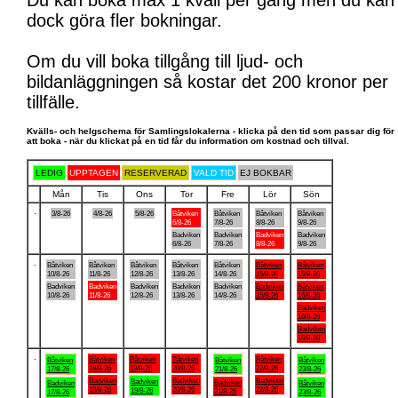
Du kan boka max 1 kväll per gång men du kan
dock göra fler bokningar.
Om du vill boka tillgång till ljud- och
bildanläggningen så kostar det 200 kronor per
tillfälle.
Kvälls- och helgschema för Samlingslokalerna - klicka på den tid som passar dig för
att boka - när du klickat på en tid får du information om kostnad och tillval.
LEDIG
UPPTAGEN
RESERVERAD
VALD TID
EJ BOKBAR
Mån
Tis
Ons
Tor
Fre
Lör
Sön
.
3/8-26
4/8-26
5/8-26
Båtviken
Båtviken
Båtviken
Båtviken
6/8-26
7/8-26
8/8-26
9/8-26
Badviken
Badviken
Badviken
Badviken
6/8-26
7/8-26
8/8-26
9/8-26
.
Båtviken
Båtviken
Båtviken
Båtviken
Båtviken
Båtviken
Båtviken
10/8-26
11/8-26
12/8-26
13/8-26
14/8-26
15/8-26
16/8-26
Badviken
Badviken
Badviken
Badviken
Badviken
Badviken
Båtviken
10/8-26
11/8-26
12/8-26
13/8-26
14/8-26
15/8-26
16/8-26
Badviken
16/8-26
Badviken
16/8-26
.
Båtviken
Båtviken
Båtviken
Båtviken
Båtviken
Båtviken
Båtviken
18/8-26
19/8-26
20/8-26
22/8-26
17/8-26
21/8-26
23/8-26
Badviken
Badviken
Badviken
Badviken
Badviken
Badviken
Båtviken
18/8-26
20/8-26
22/8-26
19/8-26
21/8-26
17/8-26
23/8-26