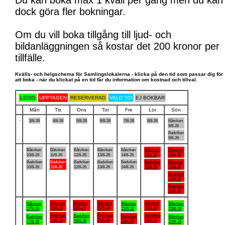
Du kan boka max 1 kväll per gång men du kan
dock göra fler bokningar.
Om du vill boka tillgång till ljud- och
bildanläggningen så kostar det 200 kronor per
tillfälle.
Kvälls- och helgschema för Samlingslokalerna - klicka på den tid som passar dig för
att boka - när du klickat på en tid får du information om kostnad och tillval.
LEDIG
UPPTAGEN
RESERVERAD
VALD TID
EJ BOKBAR
Mån
Tis
Ons
Tor
Fre
Lör
Sön
.
3/8-26
4/8-26
5/8-26
6/8-26
7/8-26
8/8-26
Båtviken
9/8-26
Badviken
9/8-26
.
Båtviken
Båtviken
Båtviken
Båtviken
Båtviken
Båtviken
Båtviken
10/8-26
11/8-26
12/8-26
13/8-26
14/8-26
15/8-26
16/8-26
Badviken
Badviken
Badviken
Badviken
Badviken
Badviken
Båtviken
10/8-26
11/8-26
12/8-26
13/8-26
14/8-26
15/8-26
16/8-26
Badviken
16/8-26
Badviken
16/8-26
.
Båtviken
Båtviken
Båtviken
Båtviken
Båtviken
Båtviken
Båtviken
18/8-26
19/8-26
20/8-26
22/8-26
17/8-26
21/8-26
23/8-26
Badviken
Badviken
Badviken
Badviken
Badviken
Badviken
Båtviken
18/8-26
20/8-26
22/8-26
19/8-26
21/8-26
17/8-26
23/8-26