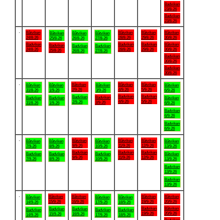
Badviken
23/8-26
Badviken
23/8-26
.
Båtviken
Båtviken
Båtviken
Båtviken
Båtviken
Båtviken
Båtviken
24/8-26
28/8-26
29/8-26
30/8-26
25/8-26
26/8-26
27/8-26
Badviken
Badviken
Badviken
Båtviken
Badviken
Badviken
Badviken
24/8-26
28/8-26
29/8-26
30/8-26
25/8-26
26/8-26
27/8-26
Badviken
30/8-26
Badviken
30/8-26
.
Båtviken
Båtviken
Båtviken
Båtviken
Båtviken
Båtviken
Båtviken
2/9-26
4/9-26
5/9-26
31/8-26
1/9-26
3/9-26
6/9-26
Badviken
Badviken
Badviken
Badviken
Badviken
Badviken
Båtviken
4/9-26
5/9-26
2/9-26
3/9-26
31/8-26
1/9-26
6/9-26
Badviken
6/9-26
Badviken
6/9-26
.
Båtviken
Båtviken
Båtviken
Båtviken
Båtviken
Båtviken
Båtviken
9/9-26
11/9-26
12/9-26
7/9-26
8/9-26
10/9-26
13/9-26
Badviken
Badviken
Badviken
Badviken
Badviken
Badviken
Båtviken
9/9-26
11/9-26
12/9-26
7/9-26
8/9-26
10/9-26
13/9-26
Badviken
13/9-26
Badviken
13/9-26
.
Båtviken
Båtviken
Båtviken
Båtviken
Båtviken
Båtviken
Båtviken
15/9-26
16/9-26
19/9-26
20/9-26
14/9-26
17/9-26
18/9-26
Badviken
Båtviken
Badviken
Badviken
Badviken
Badviken
Badviken
19/9-26
20/9-26
15/9-26
16/9-26
14/9-26
17/9-26
18/9-26