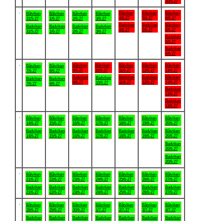
30/5-27
.
Båtviken
Båtviken
Båtviken
Båtviken
Båtviken
Båtviken
Båtviken
4/6-27
5/6-27
6/6-27
31/5-27
1/6-27
2/6-27
3/6-27
Badviken
Badviken
Båtviken
Badviken
Badviken
Badviken
Badviken
4/6-27
5/6-27
6/6-27
31/5-27
1/6-27
2/6-27
3/6-27
Badviken
6/6-27
Badviken
6/6-27
.
Båtviken
Båtviken
Båtviken
Båtviken
Båtviken
Båtviken
Båtviken
9/6-27
10/6-27
11/6-27
12/6-27
13/6-27
7/6-27
8/6-27
Badviken
Badviken
Badviken
Båtviken
Badviken
Badviken
Badviken
9/6-27
11/6-27
12/6-27
13/6-27
10/6-27
7/6-27
8/6-27
Badviken
13/6-27
Badviken
13/6-27
.
Båtviken
Båtviken
Båtviken
Båtviken
Båtviken
Båtviken
Båtviken
14/6-27
15/6-27
16/6-27
17/6-27
18/6-27
19/6-27
20/6-27
Badviken
Badviken
Badviken
Badviken
Badviken
Badviken
Båtviken
14/6-27
15/6-27
16/6-27
17/6-27
18/6-27
19/6-27
20/6-27
Badviken
20/6-27
Badviken
20/6-27
.
Båtviken
Båtviken
Båtviken
Båtviken
Båtviken
Båtviken
Båtviken
21/6-27
22/6-27
23/6-27
24/6-27
25/6-27
26/6-27
27/6-27
Badviken
Badviken
Badviken
Badviken
Badviken
Badviken
Badviken
21/6-27
22/6-27
23/6-27
24/6-27
25/6-27
26/6-27
27/6-27
.
Båtviken
Båtviken
Båtviken
Båtviken
Båtviken
Båtviken
Båtviken
28/6-27
29/6-27
30/6-27
1/7-27
2/7-27
3/7-27
4/7-27
Badviken
Badviken
Badviken
Badviken
Badviken
Badviken
Badviken