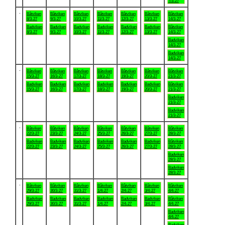
7/3-27
.
Båtviken
Båtviken
Båtviken
Båtviken
Båtviken
Båtviken
Båtviken
8/3-27
9/3-27
10/3-27
11/3-27
12/3-27
13/3-27
14/3-27
Badviken
Badviken
Badviken
Badviken
Badviken
Badviken
Båtviken
8/3-27
9/3-27
10/3-27
11/3-27
12/3-27
13/3-27
14/3-27
Badviken
14/3-27
Badviken
14/3-27
.
Båtviken
Båtviken
Båtviken
Båtviken
Båtviken
Båtviken
Båtviken
15/3-27
16/3-27
17/3-27
18/3-27
19/3-27
20/3-27
21/3-27
Badviken
Badviken
Badviken
Badviken
Badviken
Badviken
Båtviken
15/3-27
16/3-27
17/3-27
18/3-27
19/3-27
20/3-27
21/3-27
Badviken
21/3-27
Badviken
21/3-27
.
Båtviken
Båtviken
Båtviken
Båtviken
Båtviken
Båtviken
Båtviken
22/3-27
23/3-27
24/3-27
25/3-27
26/3-27
27/3-27
28/3-27
Badviken
Badviken
Badviken
Badviken
Badviken
Badviken
Båtviken
22/3-27
23/3-27
24/3-27
25/3-27
26/3-27
27/3-27
28/3-27
Badviken
28/3-27
Badviken
28/3-27
.
Båtviken
Båtviken
Båtviken
Båtviken
Båtviken
Båtviken
Båtviken
29/3-27
30/3-27
31/3-27
1/4-27
2/4-27
3/4-27
4/4-27
Badviken
Badviken
Badviken
Badviken
Badviken
Badviken
Båtviken
29/3-27
30/3-27
31/3-27
1/4-27
2/4-27
3/4-27
4/4-27
Badviken
4/4-27
Badviken