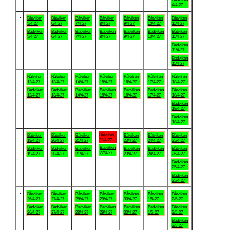
4/4-27
.
Båtviken
Båtviken
Båtviken
Båtviken
Båtviken
Båtviken
Båtviken
5/4-27
6/4-27
7/4-27
8/4-27
9/4-27
10/4-27
11/4-27
Badviken
Badviken
Badviken
Badviken
Badviken
Badviken
Båtviken
5/4-27
6/4-27
7/4-27
8/4-27
9/4-27
10/4-27
11/4-27
Badviken
11/4-27
Badviken
11/4-27
.
Båtviken
Båtviken
Båtviken
Båtviken
Båtviken
Båtviken
Båtviken
12/4-27
13/4-27
14/4-27
15/4-27
16/4-27
17/4-27
18/4-27
Badviken
Badviken
Badviken
Badviken
Badviken
Badviken
Båtviken
12/4-27
13/4-27
14/4-27
15/4-27
16/4-27
17/4-27
18/4-27
Badviken
18/4-27
Badviken
18/4-27
.
Båtviken
Båtviken
Båtviken
Båtviken
Båtviken
Båtviken
Båtviken
22/4-27
19/4-27
20/4-27
21/4-27
23/4-27
24/4-27
25/4-27
Badviken
Badviken
Badviken
Badviken
Badviken
Badviken
Båtviken
22/4-27
19/4-27
20/4-27
21/4-27
23/4-27
24/4-27
25/4-27
Badviken
25/4-27
Badviken
25/4-27
.
Båtviken
Båtviken
Båtviken
Båtviken
Båtviken
Båtviken
Båtviken
26/4-27
27/4-27
28/4-27
29/4-27
30/4-27
1/5-27
2/5-27
Badviken
Badviken
Badviken
Badviken
Badviken
Badviken
Båtviken
26/4-27
27/4-27
28/4-27
29/4-27
30/4-27
1/5-27
2/5-27
Badviken
2/5-27