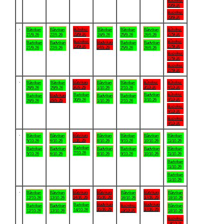
Badviken
20/9-26
Badviken
20/9-26
.
Båtviken
Båtviken
Båtviken
Båtviken
Båtviken
Båtviken
Båtviken
23/9-26
27/9-26
21/9-26
22/9-26
24/9-26
25/9-26
26/9-26
Badviken
Båtviken
Badviken
Badviken
Badviken
Badviken
Badviken
23/9-26
27/9-26
24/9-26
21/9-26
22/9-26
25/9-26
26/9-26
Badviken
27/9-26
Badviken
27/9-26
.
Båtviken
Båtviken
Båtviken
Båtviken
Båtviken
Båtviken
Båtviken
30/9-26
3/10-26
4/10-26
28/9-26
29/9-26
1/10-26
2/10-26
Båtviken
Badviken
Badviken
Badviken
Badviken
Badviken
Badviken
4/10-26
30/9-26
3/10-26
29/9-26
28/9-26
1/10-26
2/10-26
Badviken
4/10-26
Badviken
4/10-26
.
Båtviken
Båtviken
Båtviken
Båtviken
Båtviken
Båtviken
Båtviken
7/10-26
5/10-26
6/10-26
8/10-26
9/10-26
10/10-26
11/10-26
Badviken
Badviken
Badviken
Badviken
Badviken
Badviken
Båtviken
7/10-26
5/10-26
6/10-26
8/10-26
9/10-26
10/10-26
11/10-26
Badviken
11/10-26
Badviken
11/10-26
.
Båtviken
Båtviken
Båtviken
Båtviken
Båtviken
Båtviken
Båtviken
14/10-26
15/10-26
17/10-26
12/10-26
13/10-26
16/10-26
18/10-26
Badviken
Badviken
Badviken
Badviken
Badviken
Badviken
Båtviken
15/10-26
17/10-26
14/10-26
16/10-26
12/10-26
13/10-26
18/10-26
Badviken
18/10-26