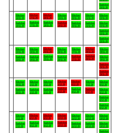
Badviken
15/11-26
.
Båtviken
Båtviken
Båtviken
Båtviken
Båtviken
Båtviken
Båtviken
17/11-26
18/11-26
16/11-26
19/11-26
20/11-26
21/11-26
22/11-26
Badviken
Badviken
Badviken
Badviken
Badviken
Badviken
Båtviken
17/11-26
18/11-26
19/11-26
16/11-26
20/11-26
21/11-26
22/11-26
Badviken
22/11-26
Badviken
22/11-26
.
Båtviken
Båtviken
Båtviken
Båtviken
Båtviken
Båtviken
Båtviken
25/11-26
28/11-26
23/11-26
24/11-26
26/11-26
27/11-26
29/11-26
Badviken
Badviken
Badviken
Badviken
Badviken
Badviken
Båtviken
28/11-26
25/11-26
27/11-26
23/11-26
24/11-26
26/11-26
29/11-26
Badviken
29/11-26
Badviken
29/11-26
.
Båtviken
Båtviken
Båtviken
Båtviken
Båtviken
Båtviken
Båtviken
3/12-26
4/12-26
30/11-26
1/12-26
2/12-26
5/12-26
6/12-26
Badviken
Badviken
Badviken
Badviken
Badviken
Badviken
Båtviken
3/12-26
4/12-26
5/12-26
30/11-26
1/12-26
2/12-26
6/12-26
Badviken
6/12-26
Badviken
6/12-26
.
Båtviken
Båtviken
Båtviken
Båtviken
Båtviken
Båtviken
Båtviken
8/12-26
9/12-26
10/12-26
7/12-26
11/12-26
12/12-26
13/12-26
Badviken
Badviken
Badviken
Badviken
Badviken
Badviken
Båtviken
10/12-26
8/12-26
9/12-26
7/12-26
11/12-26
12/12-26
13/12-26
Badviken