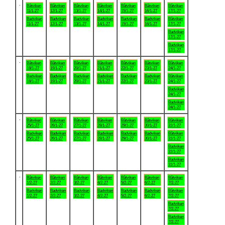
.
Båtviken
Båtviken
Båtviken
Båtviken
Båtviken
Båtviken
Båtviken
11/1-27
12/1-27
13/1-27
14/1-27
15/1-27
16/1-27
17/1-27
Badviken
Badviken
Badviken
Badviken
Badviken
Badviken
Båtviken
11/1-27
12/1-27
13/1-27
14/1-27
15/1-27
16/1-27
17/1-27
Badviken
17/1-27
Badviken
17/1-27
.
Båtviken
Båtviken
Båtviken
Båtviken
Båtviken
Båtviken
Båtviken
18/1-27
19/1-27
20/1-27
21/1-27
22/1-27
23/1-27
24/1-27
Badviken
Badviken
Badviken
Badviken
Badviken
Badviken
Båtviken
18/1-27
19/1-27
20/1-27
21/1-27
22/1-27
23/1-27
24/1-27
Badviken
24/1-27
Badviken
24/1-27
.
Båtviken
Båtviken
Båtviken
Båtviken
Båtviken
Båtviken
Båtviken
25/1-27
26/1-27
27/1-27
28/1-27
29/1-27
30/1-27
31/1-27
Badviken
Badviken
Badviken
Badviken
Badviken
Badviken
Båtviken
25/1-27
26/1-27
27/1-27
28/1-27
29/1-27
30/1-27
31/1-27
Badviken
31/1-27
Badviken
31/1-27
.
Båtviken
Båtviken
Båtviken
Båtviken
Båtviken
Båtviken
Båtviken
1/2-27
2/2-27
3/2-27
4/2-27
5/2-27
6/2-27
7/2-27
Badviken
Badviken
Badviken
Badviken
Badviken
Badviken
Båtviken
1/2-27
2/2-27
3/2-27
4/2-27
5/2-27
6/2-27
7/2-27
Badviken
7/2-27
Badviken
7/2-27