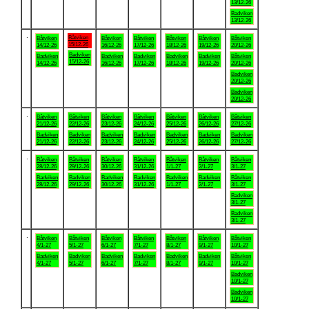
13/12-26
Badviken
13/12-26
.
Båtviken
Båtviken
Båtviken
Båtviken
Båtviken
Båtviken
Båtviken
15/12-26
14/12-26
16/12-26
17/12-26
18/12-26
19/12-26
20/12-26
Badviken
Badviken
Badviken
Badviken
Badviken
Badviken
Båtviken
15/12-26
14/12-26
16/12-26
17/12-26
18/12-26
19/12-26
20/12-26
Badviken
20/12-26
Badviken
20/12-26
.
Båtviken
Båtviken
Båtviken
Båtviken
Båtviken
Båtviken
Båtviken
21/12-26
22/12-26
23/12-26
24/12-26
25/12-26
26/12-26
27/12-26
Badviken
Badviken
Badviken
Badviken
Badviken
Badviken
Badviken
21/12-26
22/12-26
23/12-26
24/12-26
25/12-26
26/12-26
27/12-26
.
Båtviken
Båtviken
Båtviken
Båtviken
Båtviken
Båtviken
Båtviken
28/12-26
29/12-26
30/12-26
31/12-26
1/1-27
2/1-27
3/1-27
Badviken
Badviken
Badviken
Badviken
Badviken
Badviken
Båtviken
28/12-26
29/12-26
30/12-26
31/12-26
1/1-27
2/1-27
3/1-27
Badviken
3/1-27
Badviken
3/1-27
.
Båtviken
Båtviken
Båtviken
Båtviken
Båtviken
Båtviken
Båtviken
4/1-27
5/1-27
6/1-27
7/1-27
8/1-27
9/1-27
10/1-27
Badviken
Badviken
Badviken
Badviken
Badviken
Badviken
Båtviken
4/1-27
5/1-27
6/1-27
7/1-27
8/1-27
9/1-27
10/1-27
Badviken
10/1-27
Badviken
10/1-27