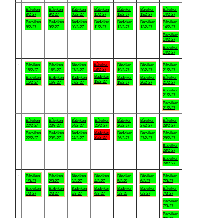
.
Båtviken
Båtviken
Båtviken
Båtviken
Båtviken
Båtviken
Båtviken
8/2-27
9/2-27
10/2-27
11/2-27
12/2-27
13/2-27
14/2-27
Badviken
Badviken
Badviken
Badviken
Badviken
Badviken
Båtviken
8/2-27
9/2-27
10/2-27
11/2-27
12/2-27
13/2-27
14/2-27
Badviken
14/2-27
Badviken
14/2-27
.
Båtviken
Båtviken
Båtviken
Båtviken
Båtviken
Båtviken
Båtviken
18/2-27
15/2-27
16/2-27
17/2-27
19/2-27
20/2-27
21/2-27
Badviken
Badviken
Badviken
Badviken
Badviken
Badviken
Båtviken
18/2-27
15/2-27
16/2-27
17/2-27
19/2-27
20/2-27
21/2-27
Badviken
21/2-27
Badviken
21/2-27
.
Båtviken
Båtviken
Båtviken
Båtviken
Båtviken
Båtviken
Båtviken
22/2-27
23/2-27
24/2-27
25/2-27
26/2-27
27/2-27
28/2-27
Badviken
Badviken
Badviken
Badviken
Badviken
Badviken
Båtviken
25/2-27
22/2-27
23/2-27
24/2-27
26/2-27
27/2-27
28/2-27
Badviken
28/2-27
Badviken
28/2-27
.
Båtviken
Båtviken
Båtviken
Båtviken
Båtviken
Båtviken
Båtviken
1/3-27
2/3-27
3/3-27
4/3-27
5/3-27
6/3-27
7/3-27
Badviken
Badviken
Badviken
Badviken
Badviken
Badviken
Båtviken
1/3-27
2/3-27
3/3-27
4/3-27
5/3-27
6/3-27
7/3-27
Badviken
7/3-27
Badviken