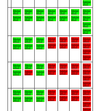
Badviken
2/5-27
.
Båtviken
Båtviken
Båtviken
Båtviken
Båtviken
Båtviken
Båtviken
3/5-27
4/5-27
5/5-27
6/5-27
7/5-27
8/5-27
9/5-27
Badviken
Badviken
Badviken
Badviken
Badviken
Badviken
Båtviken
3/5-27
4/5-27
5/5-27
6/5-27
7/5-27
8/5-27
9/5-27
Badviken
9/5-27
Badviken
9/5-27
.
Båtviken
Båtviken
Båtviken
Båtviken
Båtviken
Båtviken
Båtviken
13/5-27
14/5-27
15/5-27
16/5-27
10/5-27
11/5-27
12/5-27
Badviken
Badviken
Badviken
Båtviken
Badviken
Badviken
Badviken
13/5-27
14/5-27
15/5-27
16/5-27
10/5-27
11/5-27
12/5-27
Badviken
16/5-27
Badviken
16/5-27
.
Båtviken
Båtviken
Båtviken
Båtviken
Båtviken
Båtviken
Båtviken
20/5-27
21/5-27
22/5-27
23/5-27
17/5-27
18/5-27
19/5-27
Badviken
Badviken
Badviken
Båtviken
Badviken
Badviken
Badviken
20/5-27
21/5-27
22/5-27
23/5-27
18/5-27
17/5-27
19/5-27
Badviken
23/5-27
Badviken
23/5-27
.
Båtviken
Båtviken
Båtviken
Båtviken
Båtviken
Båtviken
Båtviken
27/5-27
28/5-27
29/5-27
30/5-27
24/5-27
25/5-27
26/5-27
Badviken
Badviken
Badviken
Båtviken
Badviken
Badviken
Badviken
27/5-27
28/5-27
29/5-27
30/5-27
24/5-27
25/5-27
26/5-27
Badviken
30/5-27
Badviken