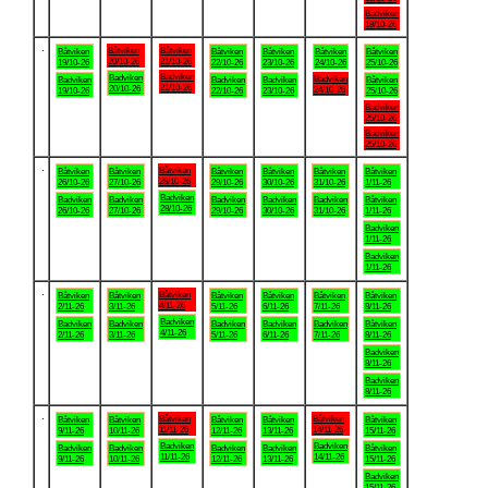
Badviken
18/10-26
.
Båtviken
Båtviken
Båtviken
Båtviken
Båtviken
Båtviken
Båtviken
20/10-26
21/10-26
19/10-26
22/10-26
23/10-26
24/10-26
25/10-26
Badviken
Badviken
Badviken
Badviken
Badviken
Badviken
Båtviken
21/10-26
20/10-26
24/10-26
19/10-26
22/10-26
23/10-26
25/10-26
Badviken
25/10-26
Badviken
25/10-26
.
Båtviken
Båtviken
Båtviken
Båtviken
Båtviken
Båtviken
Båtviken
28/10-26
26/10-26
27/10-26
29/10-26
30/10-26
31/10-26
1/11-26
Badviken
Badviken
Badviken
Badviken
Badviken
Badviken
Båtviken
28/10-26
26/10-26
27/10-26
29/10-26
30/10-26
31/10-26
1/11-26
Badviken
1/11-26
Badviken
1/11-26
.
Båtviken
Båtviken
Båtviken
Båtviken
Båtviken
Båtviken
Båtviken
4/11-26
2/11-26
3/11-26
5/11-26
6/11-26
7/11-26
8/11-26
Badviken
Badviken
Badviken
Badviken
Badviken
Badviken
Båtviken
4/11-26
2/11-26
3/11-26
5/11-26
6/11-26
7/11-26
8/11-26
Badviken
8/11-26
Badviken
8/11-26
.
Båtviken
Båtviken
Båtviken
Båtviken
Båtviken
Båtviken
Båtviken
11/11-26
14/11-26
9/11-26
10/11-26
12/11-26
13/11-26
15/11-26
Badviken
Badviken
Badviken
Badviken
Badviken
Badviken
Båtviken
11/11-26
14/11-26
9/11-26
10/11-26
12/11-26
13/11-26
15/11-26
Badviken
15/11-26