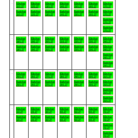
.
Båtviken
Båtviken
Båtviken
Båtviken
Båtviken
Båtviken
Båtviken
11/1-27
12/1-27
13/1-27
14/1-27
15/1-27
16/1-27
17/1-27
Badviken
Badviken
Badviken
Badviken
Badviken
Badviken
Båtviken
11/1-27
12/1-27
13/1-27
14/1-27
15/1-27
16/1-27
17/1-27
Badviken
17/1-27
Badviken
17/1-27
.
Båtviken
Båtviken
Båtviken
Båtviken
Båtviken
Båtviken
Båtviken
18/1-27
19/1-27
20/1-27
21/1-27
22/1-27
23/1-27
24/1-27
Badviken
Badviken
Badviken
Badviken
Badviken
Badviken
Båtviken
18/1-27
19/1-27
20/1-27
21/1-27
22/1-27
23/1-27
24/1-27
Badviken
24/1-27
Badviken
24/1-27
.
Båtviken
Båtviken
Båtviken
Båtviken
Båtviken
Båtviken
Båtviken
25/1-27
26/1-27
27/1-27
28/1-27
29/1-27
30/1-27
31/1-27
Badviken
Badviken
Badviken
Badviken
Badviken
Badviken
Båtviken
25/1-27
26/1-27
27/1-27
28/1-27
29/1-27
30/1-27
31/1-27
Badviken
31/1-27
Badviken
31/1-27
.
Båtviken
Båtviken
Båtviken
Båtviken
Båtviken
Båtviken
Båtviken
1/2-27
2/2-27
3/2-27
4/2-27
5/2-27
6/2-27
7/2-27
Badviken
Badviken
Badviken
Badviken
Badviken
Badviken
Båtviken
1/2-27
2/2-27
3/2-27
4/2-27
5/2-27
6/2-27
7/2-27
Badviken
7/2-27
Badviken
7/2-27