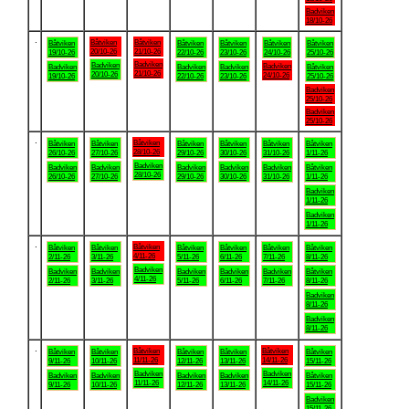
Badviken
18/10-26
.
Båtviken
Båtviken
Båtviken
Båtviken
Båtviken
Båtviken
Båtviken
20/10-26
21/10-26
19/10-26
22/10-26
23/10-26
24/10-26
25/10-26
Badviken
Badviken
Badviken
Badviken
Badviken
Badviken
Båtviken
21/10-26
20/10-26
24/10-26
19/10-26
22/10-26
23/10-26
25/10-26
Badviken
25/10-26
Badviken
25/10-26
.
Båtviken
Båtviken
Båtviken
Båtviken
Båtviken
Båtviken
Båtviken
28/10-26
26/10-26
27/10-26
29/10-26
30/10-26
31/10-26
1/11-26
Badviken
Badviken
Badviken
Badviken
Badviken
Badviken
Båtviken
28/10-26
26/10-26
27/10-26
29/10-26
30/10-26
31/10-26
1/11-26
Badviken
1/11-26
Badviken
1/11-26
.
Båtviken
Båtviken
Båtviken
Båtviken
Båtviken
Båtviken
Båtviken
4/11-26
2/11-26
3/11-26
5/11-26
6/11-26
7/11-26
8/11-26
Badviken
Badviken
Badviken
Badviken
Badviken
Badviken
Båtviken
4/11-26
2/11-26
3/11-26
5/11-26
6/11-26
7/11-26
8/11-26
Badviken
8/11-26
Badviken
8/11-26
.
Båtviken
Båtviken
Båtviken
Båtviken
Båtviken
Båtviken
Båtviken
11/11-26
14/11-26
9/11-26
10/11-26
12/11-26
13/11-26
15/11-26
Badviken
Badviken
Badviken
Badviken
Badviken
Badviken
Båtviken
11/11-26
14/11-26
9/11-26
10/11-26
12/11-26
13/11-26
15/11-26
Badviken
15/11-26