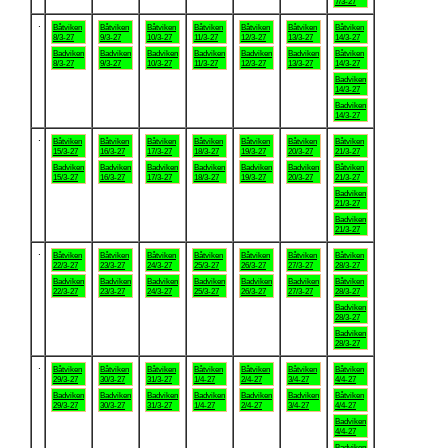
7/3-27
.
Båtviken
Båtviken
Båtviken
Båtviken
Båtviken
Båtviken
Båtviken
8/3-27
9/3-27
10/3-27
11/3-27
12/3-27
13/3-27
14/3-27
Badviken
Badviken
Badviken
Badviken
Badviken
Badviken
Båtviken
8/3-27
9/3-27
10/3-27
11/3-27
12/3-27
13/3-27
14/3-27
Badviken
14/3-27
Badviken
14/3-27
.
Båtviken
Båtviken
Båtviken
Båtviken
Båtviken
Båtviken
Båtviken
15/3-27
16/3-27
17/3-27
18/3-27
19/3-27
20/3-27
21/3-27
Badviken
Badviken
Badviken
Badviken
Badviken
Badviken
Båtviken
15/3-27
16/3-27
17/3-27
18/3-27
19/3-27
20/3-27
21/3-27
Badviken
21/3-27
Badviken
21/3-27
.
Båtviken
Båtviken
Båtviken
Båtviken
Båtviken
Båtviken
Båtviken
22/3-27
23/3-27
24/3-27
25/3-27
26/3-27
27/3-27
28/3-27
Badviken
Badviken
Badviken
Badviken
Badviken
Badviken
Båtviken
22/3-27
23/3-27
24/3-27
25/3-27
26/3-27
27/3-27
28/3-27
Badviken
28/3-27
Badviken
28/3-27
.
Båtviken
Båtviken
Båtviken
Båtviken
Båtviken
Båtviken
Båtviken
29/3-27
30/3-27
31/3-27
1/4-27
2/4-27
3/4-27
4/4-27
Badviken
Badviken
Badviken
Badviken
Badviken
Badviken
Båtviken
29/3-27
30/3-27
31/3-27
1/4-27
2/4-27
3/4-27
4/4-27
Badviken
4/4-27
Badviken