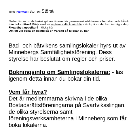
Störst
Större
Text: [
Normal
] [
] [
]
Nedan finner du de bokningsbara tiderna för gemensamhetslokalerna badviken och båtvik
Inte bokat förut?
Börja med att
registrera ditt konto här.
- tänk på att det kan ta några daga
Flyttat/bytt uppgifter?
-
klicka här
Om du vill boka en dagtid på en vardag så klickar du här
Bad- och båtvikens samlingslokaler hyrs ut av
Minnebergs Samfällighetsförening. Dess
styrelse har beslutat om regler och priser.
Bokningsinfo om Samlingslokalerna:
- läs
igenom detta innan du bokar din tid.
Vem får hyra?
Det är medlemmarna skrivna i de olika
Bostadsrättsföreningarna på Svartviksslingan,
de olika styrelserna samt
föreningsverksamheterna i Minneberg som får
boka lokalerna.