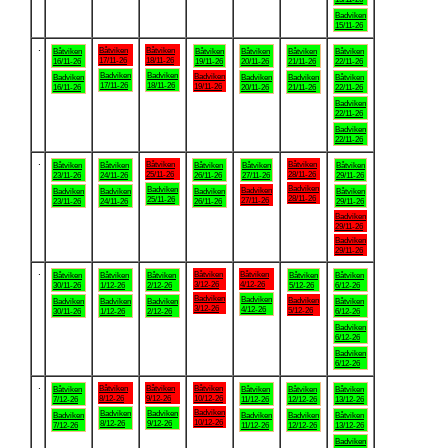
Badviken
15/11-26
.
Båtviken
Båtviken
Båtviken
Båtviken
Båtviken
Båtviken
Båtviken
17/11-26
18/11-26
16/11-26
19/11-26
20/11-26
21/11-26
22/11-26
Badviken
Badviken
Badviken
Badviken
Badviken
Badviken
Båtviken
17/11-26
18/11-26
19/11-26
16/11-26
20/11-26
21/11-26
22/11-26
Badviken
22/11-26
Badviken
22/11-26
.
Båtviken
Båtviken
Båtviken
Båtviken
Båtviken
Båtviken
Båtviken
25/11-26
28/11-26
23/11-26
24/11-26
26/11-26
27/11-26
29/11-26
Badviken
Badviken
Badviken
Badviken
Badviken
Badviken
Båtviken
28/11-26
25/11-26
27/11-26
23/11-26
24/11-26
26/11-26
29/11-26
Badviken
29/11-26
Badviken
29/11-26
.
Båtviken
Båtviken
Båtviken
Båtviken
Båtviken
Båtviken
Båtviken
3/12-26
4/12-26
30/11-26
1/12-26
2/12-26
5/12-26
6/12-26
Badviken
Badviken
Badviken
Badviken
Badviken
Badviken
Båtviken
3/12-26
4/12-26
5/12-26
30/11-26
1/12-26
2/12-26
6/12-26
Badviken
6/12-26
Badviken
6/12-26
.
Båtviken
Båtviken
Båtviken
Båtviken
Båtviken
Båtviken
Båtviken
8/12-26
9/12-26
10/12-26
7/12-26
11/12-26
12/12-26
13/12-26
Badviken
Badviken
Badviken
Badviken
Badviken
Badviken
Båtviken
10/12-26
8/12-26
9/12-26
7/12-26
11/12-26
12/12-26
13/12-26
Badviken