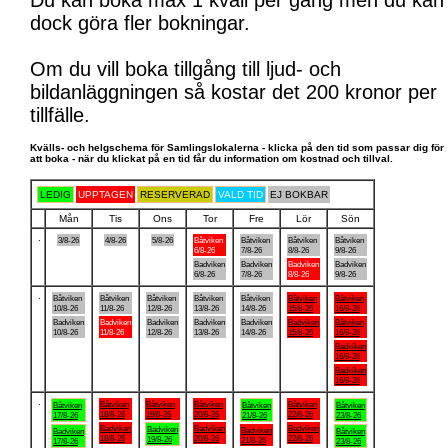
Du kan boka max 1 kväll per gång men du kan
dock göra fler bokningar.
Om du vill boka tillgång till ljud- och
bildanläggningen så kostar det 200 kronor per
tillfälle.
Kvälls- och helgschema för Samlingslokalerna - klicka på den tid som passar dig för
att boka - när du klickat på en tid får du information om kostnad och tillval.
LEDIG
UPPTAGEN
RESERVERAD
VALD TID
EJ BOKBAR
Mån
Tis
Ons
Tor
Fre
Lör
Sön
.
3/8-26
4/8-26
5/8-26
Båtviken
Båtviken
Båtviken
Båtviken
6/8-26
7/8-26
8/8-26
9/8-26
Badviken
Badviken
Badviken
Badviken
6/8-26
7/8-26
8/8-26
9/8-26
.
Båtviken
Båtviken
Båtviken
Båtviken
Båtviken
Båtviken
Båtviken
10/8-26
11/8-26
12/8-26
13/8-26
14/8-26
15/8-26
16/8-26
Badviken
Badviken
Badviken
Badviken
Badviken
Badviken
Båtviken
10/8-26
11/8-26
12/8-26
13/8-26
14/8-26
15/8-26
16/8-26
Badviken
16/8-26
Badviken
16/8-26
.
Båtviken
Båtviken
Båtviken
Båtviken
Båtviken
Båtviken
Båtviken
18/8-26
19/8-26
20/8-26
22/8-26
17/8-26
21/8-26
23/8-26
Badviken
Badviken
Badviken
Badviken
Badviken
Badviken
Båtviken
18/8-26
20/8-26
22/8-26
19/8-26
21/8-26
17/8-26
23/8-26