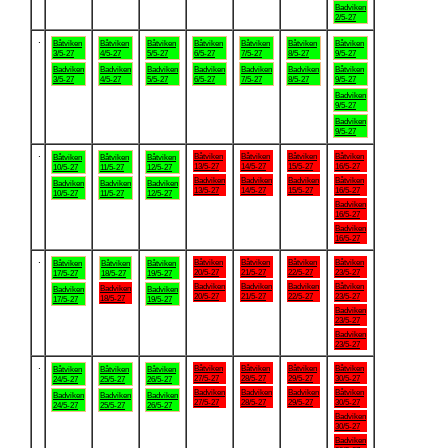
Badviken
2/5-27
.
Båtviken
Båtviken
Båtviken
Båtviken
Båtviken
Båtviken
Båtviken
3/5-27
4/5-27
5/5-27
6/5-27
7/5-27
8/5-27
9/5-27
Badviken
Badviken
Badviken
Badviken
Badviken
Badviken
Båtviken
3/5-27
4/5-27
5/5-27
6/5-27
7/5-27
8/5-27
9/5-27
Badviken
9/5-27
Badviken
9/5-27
.
Båtviken
Båtviken
Båtviken
Båtviken
Båtviken
Båtviken
Båtviken
13/5-27
14/5-27
15/5-27
16/5-27
10/5-27
11/5-27
12/5-27
Badviken
Badviken
Badviken
Båtviken
Badviken
Badviken
Badviken
13/5-27
14/5-27
15/5-27
16/5-27
10/5-27
11/5-27
12/5-27
Badviken
16/5-27
Badviken
16/5-27
.
Båtviken
Båtviken
Båtviken
Båtviken
Båtviken
Båtviken
Båtviken
20/5-27
21/5-27
22/5-27
23/5-27
17/5-27
18/5-27
19/5-27
Badviken
Badviken
Badviken
Båtviken
Badviken
Badviken
Badviken
20/5-27
21/5-27
22/5-27
23/5-27
18/5-27
17/5-27
19/5-27
Badviken
23/5-27
Badviken
23/5-27
.
Båtviken
Båtviken
Båtviken
Båtviken
Båtviken
Båtviken
Båtviken
27/5-27
28/5-27
29/5-27
30/5-27
24/5-27
25/5-27
26/5-27
Badviken
Badviken
Badviken
Båtviken
Badviken
Badviken
Badviken
27/5-27
28/5-27
29/5-27
30/5-27
24/5-27
25/5-27
26/5-27
Badviken
30/5-27
Badviken