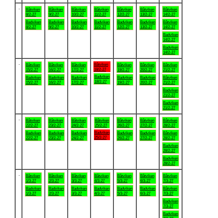
.
Båtviken
Båtviken
Båtviken
Båtviken
Båtviken
Båtviken
Båtviken
8/2-27
9/2-27
10/2-27
11/2-27
12/2-27
13/2-27
14/2-27
Badviken
Badviken
Badviken
Badviken
Badviken
Badviken
Båtviken
8/2-27
9/2-27
10/2-27
11/2-27
12/2-27
13/2-27
14/2-27
Badviken
14/2-27
Badviken
14/2-27
.
Båtviken
Båtviken
Båtviken
Båtviken
Båtviken
Båtviken
Båtviken
18/2-27
15/2-27
16/2-27
17/2-27
19/2-27
20/2-27
21/2-27
Badviken
Badviken
Badviken
Badviken
Badviken
Badviken
Båtviken
18/2-27
15/2-27
16/2-27
17/2-27
19/2-27
20/2-27
21/2-27
Badviken
21/2-27
Badviken
21/2-27
.
Båtviken
Båtviken
Båtviken
Båtviken
Båtviken
Båtviken
Båtviken
22/2-27
23/2-27
24/2-27
25/2-27
26/2-27
27/2-27
28/2-27
Badviken
Badviken
Badviken
Badviken
Badviken
Badviken
Båtviken
25/2-27
22/2-27
23/2-27
24/2-27
26/2-27
27/2-27
28/2-27
Badviken
28/2-27
Badviken
28/2-27
.
Båtviken
Båtviken
Båtviken
Båtviken
Båtviken
Båtviken
Båtviken
1/3-27
2/3-27
3/3-27
4/3-27
5/3-27
6/3-27
7/3-27
Badviken
Badviken
Badviken
Badviken
Badviken
Badviken
Båtviken
1/3-27
2/3-27
3/3-27
4/3-27
5/3-27
6/3-27
7/3-27
Badviken
7/3-27
Badviken