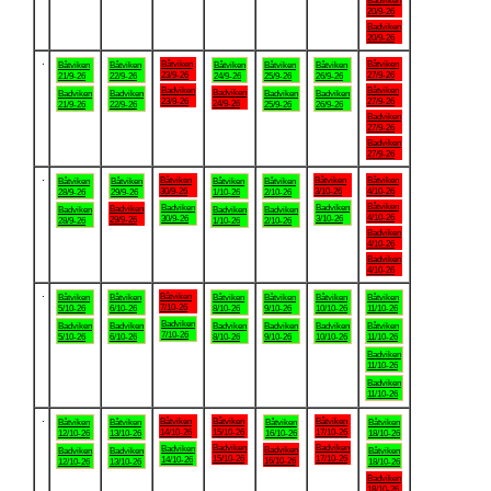
Badviken
20/9-26
Badviken
20/9-26
.
Båtviken
Båtviken
Båtviken
Båtviken
Båtviken
Båtviken
Båtviken
23/9-26
27/9-26
21/9-26
22/9-26
24/9-26
25/9-26
26/9-26
Badviken
Båtviken
Badviken
Badviken
Badviken
Badviken
Badviken
23/9-26
27/9-26
24/9-26
21/9-26
22/9-26
25/9-26
26/9-26
Badviken
27/9-26
Badviken
27/9-26
.
Båtviken
Båtviken
Båtviken
Båtviken
Båtviken
Båtviken
Båtviken
30/9-26
3/10-26
4/10-26
28/9-26
29/9-26
1/10-26
2/10-26
Båtviken
Badviken
Badviken
Badviken
Badviken
Badviken
Badviken
4/10-26
30/9-26
3/10-26
29/9-26
28/9-26
1/10-26
2/10-26
Badviken
4/10-26
Badviken
4/10-26
.
Båtviken
Båtviken
Båtviken
Båtviken
Båtviken
Båtviken
Båtviken
7/10-26
5/10-26
6/10-26
8/10-26
9/10-26
10/10-26
11/10-26
Badviken
Badviken
Badviken
Badviken
Badviken
Badviken
Båtviken
7/10-26
5/10-26
6/10-26
8/10-26
9/10-26
10/10-26
11/10-26
Badviken
11/10-26
Badviken
11/10-26
.
Båtviken
Båtviken
Båtviken
Båtviken
Båtviken
Båtviken
Båtviken
14/10-26
15/10-26
17/10-26
12/10-26
13/10-26
16/10-26
18/10-26
Badviken
Badviken
Badviken
Badviken
Badviken
Badviken
Båtviken
15/10-26
17/10-26
14/10-26
16/10-26
12/10-26
13/10-26
18/10-26
Badviken
18/10-26