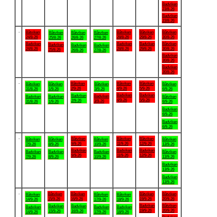
Badviken
23/8-26
Badviken
23/8-26
.
Båtviken
Båtviken
Båtviken
Båtviken
Båtviken
Båtviken
Båtviken
24/8-26
28/8-26
29/8-26
30/8-26
25/8-26
26/8-26
27/8-26
Badviken
Badviken
Badviken
Båtviken
Badviken
Badviken
Badviken
24/8-26
28/8-26
29/8-26
30/8-26
25/8-26
26/8-26
27/8-26
Badviken
30/8-26
Badviken
30/8-26
.
Båtviken
Båtviken
Båtviken
Båtviken
Båtviken
Båtviken
Båtviken
2/9-26
4/9-26
5/9-26
31/8-26
1/9-26
3/9-26
6/9-26
Badviken
Badviken
Badviken
Badviken
Badviken
Badviken
Båtviken
4/9-26
5/9-26
2/9-26
3/9-26
31/8-26
1/9-26
6/9-26
Badviken
6/9-26
Badviken
6/9-26
.
Båtviken
Båtviken
Båtviken
Båtviken
Båtviken
Båtviken
Båtviken
9/9-26
11/9-26
12/9-26
7/9-26
8/9-26
10/9-26
13/9-26
Badviken
Badviken
Badviken
Badviken
Badviken
Badviken
Båtviken
9/9-26
11/9-26
12/9-26
7/9-26
8/9-26
10/9-26
13/9-26
Badviken
13/9-26
Badviken
13/9-26
.
Båtviken
Båtviken
Båtviken
Båtviken
Båtviken
Båtviken
Båtviken
15/9-26
16/9-26
19/9-26
20/9-26
14/9-26
17/9-26
18/9-26
Badviken
Båtviken
Badviken
Badviken
Badviken
Badviken
Badviken
19/9-26
20/9-26
15/9-26
16/9-26
14/9-26
17/9-26
18/9-26