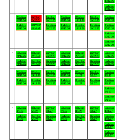
13/12-26
Badviken
13/12-26
.
Båtviken
Båtviken
Båtviken
Båtviken
Båtviken
Båtviken
Båtviken
15/12-26
14/12-26
16/12-26
17/12-26
18/12-26
19/12-26
20/12-26
Badviken
Badviken
Badviken
Badviken
Badviken
Badviken
Båtviken
15/12-26
14/12-26
16/12-26
17/12-26
18/12-26
19/12-26
20/12-26
Badviken
20/12-26
Badviken
20/12-26
.
Båtviken
Båtviken
Båtviken
Båtviken
Båtviken
Båtviken
Båtviken
21/12-26
22/12-26
23/12-26
24/12-26
25/12-26
26/12-26
27/12-26
Badviken
Badviken
Badviken
Badviken
Badviken
Badviken
Badviken
21/12-26
22/12-26
23/12-26
24/12-26
25/12-26
26/12-26
27/12-26
.
Båtviken
Båtviken
Båtviken
Båtviken
Båtviken
Båtviken
Båtviken
28/12-26
29/12-26
30/12-26
31/12-26
1/1-27
2/1-27
3/1-27
Badviken
Badviken
Badviken
Badviken
Badviken
Badviken
Båtviken
28/12-26
29/12-26
30/12-26
31/12-26
1/1-27
2/1-27
3/1-27
Badviken
3/1-27
Badviken
3/1-27
.
Båtviken
Båtviken
Båtviken
Båtviken
Båtviken
Båtviken
Båtviken
4/1-27
5/1-27
6/1-27
7/1-27
8/1-27
9/1-27
10/1-27
Badviken
Badviken
Badviken
Badviken
Badviken
Badviken
Båtviken
4/1-27
5/1-27
6/1-27
7/1-27
8/1-27
9/1-27
10/1-27
Badviken
10/1-27
Badviken
10/1-27