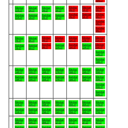
30/5-27
.
Båtviken
Båtviken
Båtviken
Båtviken
Båtviken
Båtviken
Båtviken
4/6-27
5/6-27
6/6-27
31/5-27
1/6-27
2/6-27
3/6-27
Badviken
Badviken
Båtviken
Badviken
Badviken
Badviken
Badviken
4/6-27
5/6-27
6/6-27
31/5-27
1/6-27
2/6-27
3/6-27
Badviken
6/6-27
Badviken
6/6-27
.
Båtviken
Båtviken
Båtviken
Båtviken
Båtviken
Båtviken
Båtviken
9/6-27
10/6-27
11/6-27
12/6-27
13/6-27
7/6-27
8/6-27
Badviken
Badviken
Båtviken
Badviken
Badviken
Badviken
Badviken
9/6-27
11/6-27
13/6-27
10/6-27
12/6-27
7/6-27
8/6-27
Badviken
13/6-27
Badviken
13/6-27
.
Båtviken
Båtviken
Båtviken
Båtviken
Båtviken
Båtviken
Båtviken
14/6-27
15/6-27
16/6-27
17/6-27
18/6-27
19/6-27
20/6-27
Badviken
Badviken
Badviken
Badviken
Badviken
Badviken
Båtviken
14/6-27
15/6-27
16/6-27
17/6-27
18/6-27
19/6-27
20/6-27
Badviken
20/6-27
Badviken
20/6-27
.
Båtviken
Båtviken
Båtviken
Båtviken
Båtviken
Båtviken
Båtviken
21/6-27
22/6-27
23/6-27
24/6-27
25/6-27
26/6-27
27/6-27
Badviken
Badviken
Badviken
Badviken
Badviken
Badviken
Badviken
21/6-27
22/6-27
23/6-27
24/6-27
25/6-27
26/6-27
27/6-27
.
Båtviken
Båtviken
Båtviken
Båtviken
Båtviken
Båtviken
Båtviken
28/6-27
29/6-27
30/6-27
1/7-27
2/7-27
3/7-27
4/7-27
Badviken
Badviken
Badviken
Badviken
Badviken
Badviken
Badviken