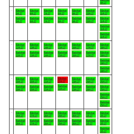
4/4-27
.
Båtviken
Båtviken
Båtviken
Båtviken
Båtviken
Båtviken
Båtviken
5/4-27
6/4-27
7/4-27
8/4-27
9/4-27
10/4-27
11/4-27
Badviken
Badviken
Badviken
Badviken
Badviken
Badviken
Båtviken
5/4-27
6/4-27
7/4-27
8/4-27
9/4-27
10/4-27
11/4-27
Badviken
11/4-27
Badviken
11/4-27
.
Båtviken
Båtviken
Båtviken
Båtviken
Båtviken
Båtviken
Båtviken
12/4-27
13/4-27
14/4-27
15/4-27
16/4-27
17/4-27
18/4-27
Badviken
Badviken
Badviken
Badviken
Badviken
Badviken
Båtviken
12/4-27
13/4-27
14/4-27
15/4-27
16/4-27
17/4-27
18/4-27
Badviken
18/4-27
Badviken
18/4-27
.
Båtviken
Båtviken
Båtviken
Båtviken
Båtviken
Båtviken
Båtviken
22/4-27
19/4-27
20/4-27
21/4-27
23/4-27
24/4-27
25/4-27
Badviken
Badviken
Badviken
Badviken
Badviken
Badviken
Båtviken
22/4-27
19/4-27
20/4-27
21/4-27
23/4-27
24/4-27
25/4-27
Badviken
25/4-27
Badviken
25/4-27
.
Båtviken
Båtviken
Båtviken
Båtviken
Båtviken
Båtviken
Båtviken
26/4-27
27/4-27
28/4-27
29/4-27
30/4-27
1/5-27
2/5-27
Badviken
Badviken
Badviken
Badviken
Badviken
Badviken
Båtviken
26/4-27
27/4-27
28/4-27
29/4-27
30/4-27
1/5-27
2/5-27
Badviken
2/5-27