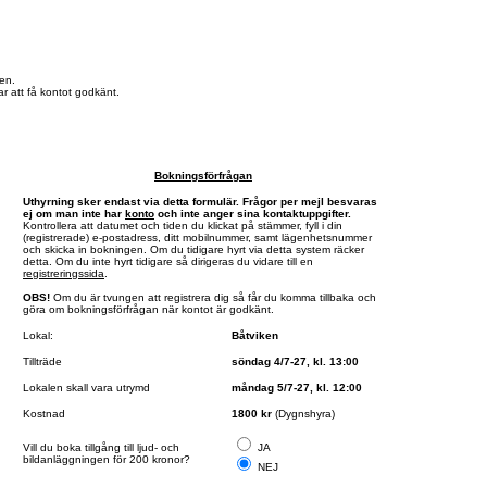
en.
r att få kontot godkänt.
Bokningsförfrågan
Uthyrning sker endast via detta formulär. Frågor per mejl besvaras
ej om man inte har
konto
och inte anger sina kontaktuppgifter.
Kontrollera att datumet och tiden du klickat på stämmer, fyll i din
(registrerade) e-postadress, ditt mobilnummer, samt lägenhetsnummer
och skicka in bokningen. Om du tidigare hyrt via detta system räcker
detta. Om du inte hyrt tidigare så dirigeras du vidare till en
registreringssida
.
OBS!
Om du är tvungen att registrera dig så får du komma tillbaka och
göra om bokningsförfrågan när kontot är godkänt.
Lokal:
Båtviken
Tillträde
söndag 4/7-27, kl. 13:00
Lokalen skall vara utrymd
måndag 5/7-27, kl. 12:00
Kostnad
1800 kr
(Dygnshyra)
Vill du boka tillgång till ljud- och
JA
bildanläggningen för 200 kronor?
NEJ