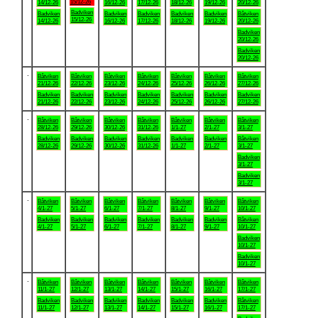
15/12-26
14/12-26
16/12-26
17/12-26
18/12-26
19/12-26
20/12-26
Badviken
Badviken
Badviken
Badviken
Badviken
Badviken
Båtviken
15/12-26
14/12-26
16/12-26
17/12-26
18/12-26
19/12-26
20/12-26
Badviken
20/12-26
Badviken
20/12-26
.
Båtviken
Båtviken
Båtviken
Båtviken
Båtviken
Båtviken
Båtviken
21/12-26
22/12-26
23/12-26
24/12-26
25/12-26
26/12-26
27/12-26
Badviken
Badviken
Badviken
Badviken
Badviken
Badviken
Badviken
21/12-26
22/12-26
23/12-26
24/12-26
25/12-26
26/12-26
27/12-26
.
Båtviken
Båtviken
Båtviken
Båtviken
Båtviken
Båtviken
Båtviken
28/12-26
29/12-26
30/12-26
31/12-26
1/1-27
2/1-27
3/1-27
Badviken
Badviken
Badviken
Badviken
Badviken
Badviken
Båtviken
28/12-26
29/12-26
30/12-26
31/12-26
1/1-27
2/1-27
3/1-27
Badviken
3/1-27
Badviken
3/1-27
.
Båtviken
Båtviken
Båtviken
Båtviken
Båtviken
Båtviken
Båtviken
4/1-27
5/1-27
6/1-27
7/1-27
8/1-27
9/1-27
10/1-27
Badviken
Badviken
Badviken
Badviken
Badviken
Badviken
Båtviken
4/1-27
5/1-27
6/1-27
7/1-27
8/1-27
9/1-27
10/1-27
Badviken
10/1-27
Badviken
10/1-27
.
Båtviken
Båtviken
Båtviken
Båtviken
Båtviken
Båtviken
Båtviken
11/1-27
12/1-27
13/1-27
14/1-27
15/1-27
16/1-27
17/1-27
Badviken
Badviken
Badviken
Badviken
Badviken
Badviken
Båtviken
11/1-27
12/1-27
13/1-27
14/1-27
15/1-27
16/1-27
17/1-27