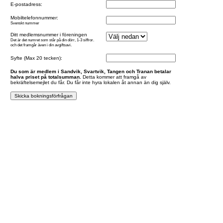
E-postadress:
Mobiltelefonnummer:
Svenskt nummer
Ditt medlemsnummer i föreningen
Det är det numret som står på din dörr, 1-3 siffror.
och det framgår även i din avgiftsavi.
Syfte (Max 20 tecken):
Du som är medlem i Sandvik, Svartvik, Tangen och Tranan betalar
halva priset på totalsumman.
Detta kommer att framgå av
bekräftelsemejlet du får. Du får inte hyra lokalen åt annan än dig själv.