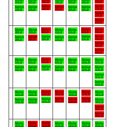
23/9-26
27/9-26
21/9-26
22/9-26
24/9-26
25/9-26
26/9-26
Badviken
Båtviken
Badviken
Badviken
Badviken
Badviken
Badviken
23/9-26
27/9-26
24/9-26
21/9-26
22/9-26
25/9-26
26/9-26
Badviken
27/9-26
Badviken
27/9-26
.
Båtviken
Båtviken
Båtviken
Båtviken
Båtviken
Båtviken
Båtviken
30/9-26
3/10-26
4/10-26
28/9-26
29/9-26
1/10-26
2/10-26
Båtviken
Badviken
Badviken
Badviken
Badviken
Badviken
Badviken
4/10-26
30/9-26
3/10-26
29/9-26
28/9-26
1/10-26
2/10-26
Badviken
4/10-26
Badviken
4/10-26
.
Båtviken
Båtviken
Båtviken
Båtviken
Båtviken
Båtviken
Båtviken
7/10-26
5/10-26
6/10-26
8/10-26
9/10-26
10/10-26
11/10-26
Badviken
Badviken
Badviken
Badviken
Badviken
Badviken
Båtviken
7/10-26
5/10-26
6/10-26
8/10-26
9/10-26
10/10-26
11/10-26
Badviken
11/10-26
Badviken
11/10-26
.
Båtviken
Båtviken
Båtviken
Båtviken
Båtviken
Båtviken
Båtviken
14/10-26
15/10-26
17/10-26
12/10-26
13/10-26
16/10-26
18/10-26
Badviken
Badviken
Badviken
Badviken
Badviken
Badviken
Båtviken
15/10-26
17/10-26
14/10-26
16/10-26
12/10-26
13/10-26
18/10-26
Badviken
18/10-26
Badviken
18/10-26
.
Båtviken
Båtviken
Båtviken
Båtviken
Båtviken
Båtviken
Båtviken
20/10-26
21/10-26
19/10-26
22/10-26
23/10-26
24/10-26
25/10-26