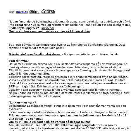
Störst
Större
Text: [
Normal
] [
] [
]
Nedan finner du de bokningsbara tiderna för gemensamhetslokalerna badviken och båtvik
Inte bokat förut?
Börja med att
registrera ditt konto här.
- tänk på att det kan ta några daga
Flyttat/bytt uppgifter?
-
klicka här
Om du vill boka en dagtid på en vardag så klickar du här
Bad- och båtvikens samlingslokaler hyrs ut av Minnebergs Samfällighetsförening. Dess
styrelse har beslutat om regler och priser.
Bokningsinfo om Samlingslokalerna:
- läs igenom detta innan du bokar din tid.
Vem får hyra?
Det är medlemmarna skrivna i de olika Bostadsrättsföreningarna på Svartviksslingan, de
olika styrelserna samt föreningsverksamheterna i Minneberg som får boka lokalerna.
Tillställningarna skall vara privata eller arrangeras av förening och privata tillstälningar skall
vara till för det egna hushållet.
Tillställningar för företag, företags anställda eller i annat kommersiellt syfte är inte tillåten.
Vissa av verksamheterna i närområdet får också boka lokalerna, men då skall, förutom
tillstånd från styrelsen som skall sökas säsongsvis, minst en deltagande medlem från en
BRF som ingår i Samfälligheten ansvara för bokningen.
Lokalerna kan dessutom bokas för att användas som vallokaler för denna valkrets.
Några undantag medges inte och den som inte följer eller kommer att följa boknings- eller
ordningsreglerna får inte boka lokalen.
När kan man hyra?
Bokningsbar 12 månader framåt. Finns inte tiden med i schemat får man vänta tills den
dyker upp.
Kalendern är uppdelad i två delar och just nu ser du kvällar och helger i schemat nedan.
Från midsommar till ca mitten på augusti och under jullovet hyrs lokalen ut 13 - 12
alla dagar - se schemat.
Om du vill boka en dagtid på en vardag så klickar du här
Alla tider mellan 2026-05-31 och 2026-08-15 är
lågsäsongstider
och du kan av
planeringsskäl inte boka lokalerna för denna period efter 2026-05-31. Alla övriga tider går