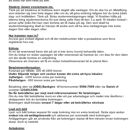
att boka när som helst på året.
Student, längre evenemang etc.
Tänk på att lokalerna är bokbara även dagtid alla vardagar. Om du ska ha en tillställning
som sträcker sig över hela dagen eller om du vill göra iordning tidigare bör du boka både
dag- och kvällstiden. Tänk på: Boka studentmottagningen tidigt. Vi försöker hålla på
tiderna kring studentveckorna för just detta syfte fram till den 1:a april. Är lokalen bokad i
annat syfte (mån-fre) kan man komma att få maka på sig. Den som skall ha
studentmottagning skall av hänsyn till andra som vill ha sina mottagningar inte boka
dagen före eller dagen efter.
Hur kommer man in?
Access ges endast digitalt och till det mobilnummer eller e-postadress som finns
registrerat hos oss.
Kölista
Är en tid reserverad beror det på att vi inte ännu hunnit behandla tiden.
Om du bokar en redan upptagen tid eller reserverad så hamnar du i en lista för den tiden
om det skulle komma en avbokning.
Observera att chansen att få en redan bokad/reserverad tid är ytterst liten.
Betalningsinformation:
Kostnad per tillfälle: 300 till 1800 kronor
Under följande helger och veckor kostar det extra att hyra lokalen
:
Julhelgen
- 1000 kronor extra per bokning
Påskhelgen
- 600 kronor extra per bokning
Betalning sker via
(OBS)
Bankgiro
till kontonummer
5596-7509
eller via
Swish
till
nummer
1234013306
Du får bekräftelse per mejl med referensnummer för betalningen.
Om du inte fått bekräftelse inom en eller ett par arbetsdagar och mailet inte återfinns i
skräpposten bör du kontakta bokningen.
Bokningen skall betalas
senast 7 dagar efter att bekräftelse skickats
Ljud och bild
Ljud- och bild bokas separat för varje bokning mot en extra kostnad. Detta styrs sedan
endast via ett webbgränssnitt
och aktiveras per automatik med bokningen.
Anläggningen går att använda från att bokningen startar till fem minuter innan bokningen
slutar, dock ej nattetid.
Avbokning: