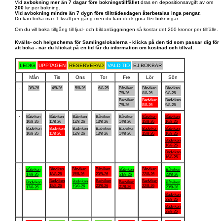
Vid
avbokning mer än 7 dagar före bokningstillfället
dras en depositionsavgift av om
200 kr
per bokning.
Vid avbokning mindre än 7 dygn före tillträdesdagen återbetalas inga pengar.
Du kan boka max 1 kväll per gång men du kan dock göra fler bokningar.
Om du vill boka tillgång till ljud- och bildanläggningen så kostar det 200 kronor per tillfälle.
Kvälls- och helgschema för Samlingslokalerna - klicka på den tid som passar dig för
att boka - när du klickat på en tid får du information om kostnad och tillval.
LEDIG
UPPTAGEN
RESERVERAD
VALD TID
EJ BOKBAR
Mån
Tis
Ons
Tor
Fre
Lör
Sön
.
3/8-26
4/8-26
5/8-26
6/8-26
Båtviken
Båtviken
Båtviken
7/8-26
8/8-26
9/8-26
Badviken
Badviken
Badviken
7/8-26
8/8-26
9/8-26
.
Båtviken
Båtviken
Båtviken
Båtviken
Båtviken
Båtviken
Båtviken
10/8-26
11/8-26
12/8-26
13/8-26
14/8-26
15/8-26
16/8-26
Badviken
Badviken
Badviken
Badviken
Badviken
Badviken
Båtviken
10/8-26
11/8-26
12/8-26
13/8-26
14/8-26
15/8-26
16/8-26
Badviken
16/8-26
Badviken
16/8-26
.
Båtviken
Båtviken
Båtviken
Båtviken
Båtviken
Båtviken
Båtviken
18/8-26
19/8-26
20/8-26
22/8-26
17/8-26
21/8-26
23/8-26
Badviken
Badviken
Badviken
Badviken
Badviken
Badviken
Båtviken
18/8-26
20/8-26
22/8-26
19/8-26
21/8-26
17/8-26
23/8-26
Badviken
23/8-26
Badviken
23/8-26