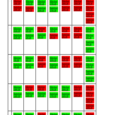
.
Båtviken
Båtviken
Båtviken
Båtviken
Båtviken
Båtviken
Båtviken
24/8-26
28/8-26
29/8-26
30/8-26
25/8-26
26/8-26
27/8-26
Badviken
Badviken
Badviken
Båtviken
Badviken
Badviken
Badviken
24/8-26
28/8-26
29/8-26
30/8-26
25/8-26
26/8-26
27/8-26
Badviken
30/8-26
Badviken
30/8-26
.
Båtviken
Båtviken
Båtviken
Båtviken
Båtviken
Båtviken
Båtviken
2/9-26
4/9-26
5/9-26
31/8-26
1/9-26
3/9-26
6/9-26
Badviken
Badviken
Badviken
Badviken
Badviken
Badviken
Båtviken
4/9-26
5/9-26
2/9-26
3/9-26
31/8-26
1/9-26
6/9-26
Badviken
6/9-26
Badviken
6/9-26
.
Båtviken
Båtviken
Båtviken
Båtviken
Båtviken
Båtviken
Båtviken
9/9-26
11/9-26
12/9-26
7/9-26
8/9-26
10/9-26
13/9-26
Badviken
Badviken
Badviken
Badviken
Badviken
Badviken
Båtviken
9/9-26
11/9-26
12/9-26
7/9-26
8/9-26
10/9-26
13/9-26
Badviken
13/9-26
Badviken
13/9-26
.
Båtviken
Båtviken
Båtviken
Båtviken
Båtviken
Båtviken
Båtviken
15/9-26
16/9-26
19/9-26
20/9-26
14/9-26
17/9-26
18/9-26
Badviken
Båtviken
Badviken
Badviken
Badviken
Badviken
Badviken
19/9-26
20/9-26
15/9-26
16/9-26
14/9-26
17/9-26
18/9-26
Badviken
20/9-26
Badviken
20/9-26
.
Båtviken
Båtviken
Båtviken
Båtviken
Båtviken
Båtviken
Båtviken