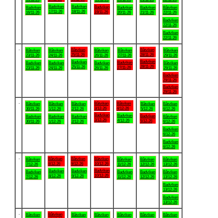
Badviken
Badviken
Badviken
Badviken
Badviken
Badviken
Båtviken
17/11-26
18/11-26
19/11-26
16/11-26
20/11-26
21/11-26
22/11-26
Badviken
22/11-26
Badviken
22/11-26
.
Båtviken
Båtviken
Båtviken
Båtviken
Båtviken
Båtviken
Båtviken
25/11-26
28/11-26
23/11-26
24/11-26
26/11-26
27/11-26
29/11-26
Badviken
Badviken
Badviken
Badviken
Badviken
Badviken
Båtviken
28/11-26
25/11-26
27/11-26
23/11-26
24/11-26
26/11-26
29/11-26
Badviken
29/11-26
Badviken
29/11-26
.
Båtviken
Båtviken
Båtviken
Båtviken
Båtviken
Båtviken
Båtviken
3/12-26
4/12-26
30/11-26
1/12-26
2/12-26
5/12-26
6/12-26
Badviken
Badviken
Badviken
Badviken
Badviken
Badviken
Båtviken
3/12-26
4/12-26
5/12-26
30/11-26
1/12-26
2/12-26
6/12-26
Badviken
6/12-26
Badviken
6/12-26
.
Båtviken
Båtviken
Båtviken
Båtviken
Båtviken
Båtviken
Båtviken
8/12-26
9/12-26
10/12-26
7/12-26
11/12-26
12/12-26
13/12-26
Badviken
Badviken
Badviken
Badviken
Badviken
Badviken
Båtviken
10/12-26
8/12-26
9/12-26
7/12-26
11/12-26
12/12-26
13/12-26
Badviken
13/12-26
Badviken
13/12-26
.
Båtviken
Båtviken
Båtviken
Båtviken
Båtviken
Båtviken
Båtviken