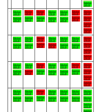
Badviken
13/9-26
.
Båtviken
Båtviken
Båtviken
Båtviken
Båtviken
Båtviken
Båtviken
15/9-26
16/9-26
19/9-26
20/9-26
14/9-26
17/9-26
18/9-26
Badviken
Båtviken
Badviken
Badviken
Badviken
Badviken
Badviken
19/9-26
20/9-26
15/9-26
16/9-26
14/9-26
17/9-26
18/9-26
Badviken
20/9-26
Badviken
20/9-26
.
Båtviken
Båtviken
Båtviken
Båtviken
Båtviken
Båtviken
Båtviken
23/9-26
27/9-26
21/9-26
22/9-26
24/9-26
25/9-26
26/9-26
Badviken
Båtviken
Badviken
Badviken
Badviken
Badviken
Badviken
23/9-26
27/9-26
24/9-26
21/9-26
22/9-26
25/9-26
26/9-26
Badviken
27/9-26
Badviken
27/9-26
.
Båtviken
Båtviken
Båtviken
Båtviken
Båtviken
Båtviken
Båtviken
30/9-26
3/10-26
4/10-26
28/9-26
29/9-26
1/10-26
2/10-26
Båtviken
Badviken
Badviken
Badviken
Badviken
Badviken
Badviken
4/10-26
30/9-26
3/10-26
29/9-26
28/9-26
1/10-26
2/10-26
Badviken
4/10-26
Badviken
4/10-26
.
Båtviken
Båtviken
Båtviken
Båtviken
Båtviken
Båtviken
Båtviken
7/10-26
5/10-26
6/10-26
8/10-26
9/10-26
10/10-26
11/10-26
Badviken
Badviken
Badviken
Badviken
Badviken
Badviken
Båtviken
7/10-26
5/10-26
6/10-26
8/10-26
9/10-26
10/10-26
11/10-26
Badviken
11/10-26
Badviken