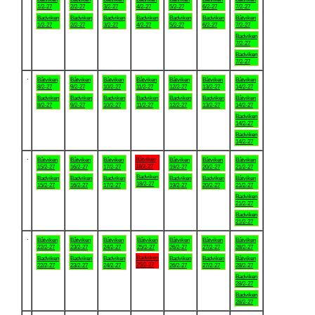
1/2-27
2/2-27
3/2-27
4/2-27
5/2-27
6/2-27
7/2-27
Badviken
Badviken
Badviken
Badviken
Badviken
Badviken
Båtviken
1/2-27
2/2-27
3/2-27
4/2-27
5/2-27
6/2-27
7/2-27
Badviken
7/2-27
Badviken
7/2-27
.
Båtviken
Båtviken
Båtviken
Båtviken
Båtviken
Båtviken
Båtviken
8/2-27
9/2-27
10/2-27
11/2-27
12/2-27
13/2-27
14/2-27
Badviken
Badviken
Badviken
Badviken
Badviken
Badviken
Båtviken
8/2-27
9/2-27
10/2-27
11/2-27
12/2-27
13/2-27
14/2-27
Badviken
14/2-27
Badviken
14/2-27
.
Båtviken
Båtviken
Båtviken
Båtviken
Båtviken
Båtviken
Båtviken
18/2-27
15/2-27
16/2-27
17/2-27
19/2-27
20/2-27
21/2-27
Badviken
Badviken
Badviken
Badviken
Badviken
Badviken
Båtviken
18/2-27
15/2-27
16/2-27
17/2-27
19/2-27
20/2-27
21/2-27
Badviken
21/2-27
Badviken
21/2-27
.
Båtviken
Båtviken
Båtviken
Båtviken
Båtviken
Båtviken
Båtviken
22/2-27
23/2-27
24/2-27
25/2-27
26/2-27
27/2-27
28/2-27
Badviken
Badviken
Badviken
Badviken
Badviken
Badviken
Båtviken
25/2-27
22/2-27
23/2-27
24/2-27
26/2-27
27/2-27
28/2-27
Badviken
28/2-27
Badviken
28/2-27