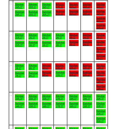
.
Båtviken
Båtviken
Båtviken
Båtviken
Båtviken
Båtviken
Båtviken
27/5-27
28/5-27
29/5-27
30/5-27
24/5-27
25/5-27
26/5-27
Badviken
Badviken
Badviken
Båtviken
Badviken
Badviken
Badviken
27/5-27
28/5-27
29/5-27
30/5-27
24/5-27
25/5-27
26/5-27
Badviken
30/5-27
Badviken
30/5-27
.
Båtviken
Båtviken
Båtviken
Båtviken
Båtviken
Båtviken
Båtviken
4/6-27
5/6-27
6/6-27
31/5-27
1/6-27
2/6-27
3/6-27
Badviken
Badviken
Båtviken
Badviken
Badviken
Badviken
Badviken
4/6-27
5/6-27
6/6-27
31/5-27
1/6-27
2/6-27
3/6-27
Badviken
6/6-27
Badviken
6/6-27
.
Båtviken
Båtviken
Båtviken
Båtviken
Båtviken
Båtviken
Båtviken
9/6-27
10/6-27
11/6-27
12/6-27
13/6-27
7/6-27
8/6-27
Badviken
Badviken
Badviken
Båtviken
Badviken
Badviken
Badviken
9/6-27
11/6-27
12/6-27
13/6-27
10/6-27
7/6-27
8/6-27
Badviken
13/6-27
Badviken
13/6-27
.
Båtviken
Båtviken
Båtviken
Båtviken
Båtviken
Båtviken
Båtviken
14/6-27
15/6-27
16/6-27
17/6-27
18/6-27
19/6-27
20/6-27
Badviken
Badviken
Badviken
Badviken
Badviken
Badviken
Båtviken
14/6-27
15/6-27
16/6-27
17/6-27
18/6-27
19/6-27
20/6-27
Badviken
20/6-27
Badviken
20/6-27
.
Båtviken
Båtviken
Båtviken
Båtviken
Båtviken
Båtviken
Båtviken