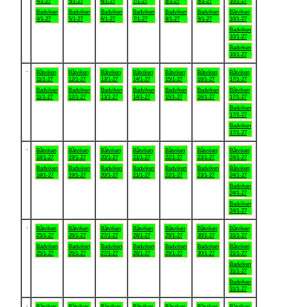
4/1-27
5/1-27
6/1-27
7/1-27
8/1-27
9/1-27
10/1-27
Badviken
Badviken
Badviken
Badviken
Badviken
Badviken
Båtviken
4/1-27
5/1-27
6/1-27
7/1-27
8/1-27
9/1-27
10/1-27
Badviken
10/1-27
Badviken
10/1-27
.
Båtviken
Båtviken
Båtviken
Båtviken
Båtviken
Båtviken
Båtviken
11/1-27
12/1-27
13/1-27
14/1-27
15/1-27
16/1-27
17/1-27
Badviken
Badviken
Badviken
Badviken
Badviken
Badviken
Båtviken
11/1-27
12/1-27
13/1-27
14/1-27
15/1-27
16/1-27
17/1-27
Badviken
17/1-27
Badviken
17/1-27
.
Båtviken
Båtviken
Båtviken
Båtviken
Båtviken
Båtviken
Båtviken
18/1-27
19/1-27
20/1-27
21/1-27
22/1-27
23/1-27
24/1-27
Badviken
Badviken
Badviken
Badviken
Badviken
Badviken
Båtviken
18/1-27
19/1-27
20/1-27
21/1-27
22/1-27
23/1-27
24/1-27
Badviken
24/1-27
Badviken
24/1-27
.
Båtviken
Båtviken
Båtviken
Båtviken
Båtviken
Båtviken
Båtviken
25/1-27
26/1-27
27/1-27
28/1-27
29/1-27
30/1-27
31/1-27
Badviken
Badviken
Badviken
Badviken
Badviken
Badviken
Båtviken
25/1-27
26/1-27
27/1-27
28/1-27
29/1-27
30/1-27
31/1-27
Badviken
31/1-27
Badviken
31/1-27
.
Båtviken
Båtviken
Båtviken
Båtviken
Båtviken
Båtviken
Båtviken