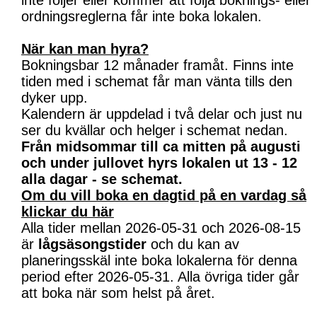
inte följer eller kommer att följa boknings- eller
ordningsreglerna får inte boka lokalen.
När kan man hyra?
Bokningsbar 12 månader framåt. Finns inte
tiden med i schemat får man vänta tills den
dyker upp.
Kalendern är uppdelad i två delar och just nu
ser du kvällar och helger i schemat nedan.
Från midsommar till ca mitten på augusti
och under jullovet hyrs lokalen ut 13 - 12
alla dagar - se schemat.
Om du vill boka en dagtid på en vardag så
klickar du här
Alla tider mellan 2026-05-31 och 2026-08-15
är
lågsäsongstider
och du kan av
planeringsskäl inte boka lokalerna för denna
period efter 2026-05-31. Alla övriga tider går
att boka när som helst på året.