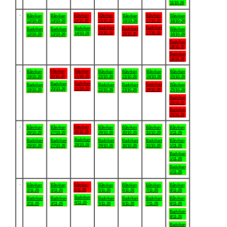
11/10-26
.
Båtviken
Båtviken
Båtviken
Båtviken
Båtviken
Båtviken
Båtviken
14/10-26
15/10-26
17/10-26
12/10-26
13/10-26
16/10-26
18/10-26
Badviken
Badviken
Badviken
Badviken
Badviken
Badviken
Båtviken
15/10-26
17/10-26
14/10-26
16/10-26
12/10-26
13/10-26
18/10-26
Badviken
18/10-26
Badviken
18/10-26
.
Båtviken
Båtviken
Båtviken
Båtviken
Båtviken
Båtviken
Båtviken
20/10-26
21/10-26
19/10-26
22/10-26
23/10-26
24/10-26
25/10-26
Badviken
Badviken
Badviken
Badviken
Badviken
Badviken
Båtviken
21/10-26
20/10-26
24/10-26
19/10-26
22/10-26
23/10-26
25/10-26
Badviken
25/10-26
Badviken
25/10-26
.
Båtviken
Båtviken
Båtviken
Båtviken
Båtviken
Båtviken
Båtviken
28/10-26
26/10-26
27/10-26
29/10-26
30/10-26
31/10-26
1/11-26
Badviken
Badviken
Badviken
Badviken
Badviken
Badviken
Båtviken
28/10-26
26/10-26
27/10-26
29/10-26
30/10-26
31/10-26
1/11-26
Badviken
1/11-26
Badviken
1/11-26
.
Båtviken
Båtviken
Båtviken
Båtviken
Båtviken
Båtviken
Båtviken
4/11-26
2/11-26
3/11-26
5/11-26
6/11-26
7/11-26
8/11-26
Badviken
Badviken
Badviken
Badviken
Badviken
Badviken
Båtviken
4/11-26
2/11-26
3/11-26
5/11-26
6/11-26
7/11-26
8/11-26
Badviken
8/11-26
Badviken