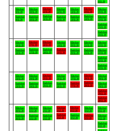
8/11-26
.
Båtviken
Båtviken
Båtviken
Båtviken
Båtviken
Båtviken
Båtviken
11/11-26
14/11-26
9/11-26
10/11-26
12/11-26
13/11-26
15/11-26
Badviken
Badviken
Badviken
Badviken
Badviken
Badviken
Båtviken
11/11-26
14/11-26
9/11-26
10/11-26
12/11-26
13/11-26
15/11-26
Badviken
15/11-26
Badviken
15/11-26
.
Båtviken
Båtviken
Båtviken
Båtviken
Båtviken
Båtviken
Båtviken
17/11-26
18/11-26
16/11-26
19/11-26
20/11-26
21/11-26
22/11-26
Badviken
Badviken
Badviken
Badviken
Badviken
Badviken
Båtviken
17/11-26
18/11-26
19/11-26
16/11-26
20/11-26
21/11-26
22/11-26
Badviken
22/11-26
Badviken
22/11-26
.
Båtviken
Båtviken
Båtviken
Båtviken
Båtviken
Båtviken
Båtviken
25/11-26
28/11-26
23/11-26
24/11-26
26/11-26
27/11-26
29/11-26
Badviken
Badviken
Badviken
Badviken
Badviken
Badviken
Båtviken
28/11-26
25/11-26
27/11-26
23/11-26
24/11-26
26/11-26
29/11-26
Badviken
29/11-26
Badviken
29/11-26
.
Båtviken
Båtviken
Båtviken
Båtviken
Båtviken
Båtviken
Båtviken
3/12-26
4/12-26
30/11-26
1/12-26
2/12-26
5/12-26
6/12-26
Badviken
Badviken
Badviken
Badviken
Badviken
Badviken
Båtviken
3/12-26
4/12-26
5/12-26
30/11-26
1/12-26
2/12-26
6/12-26
Badviken
6/12-26
Badviken