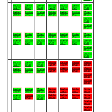
.
Båtviken
Båtviken
Båtviken
Båtviken
Båtviken
Båtviken
Båtviken
26/4-27
27/4-27
28/4-27
29/4-27
30/4-27
1/5-27
2/5-27
Badviken
Badviken
Badviken
Badviken
Badviken
Badviken
Båtviken
26/4-27
27/4-27
28/4-27
29/4-27
30/4-27
1/5-27
2/5-27
Badviken
2/5-27
Badviken
2/5-27
.
Båtviken
Båtviken
Båtviken
Båtviken
Båtviken
Båtviken
Båtviken
3/5-27
4/5-27
5/5-27
6/5-27
7/5-27
8/5-27
9/5-27
Badviken
Badviken
Badviken
Badviken
Badviken
Badviken
Båtviken
3/5-27
4/5-27
5/5-27
6/5-27
7/5-27
8/5-27
9/5-27
Badviken
9/5-27
Badviken
9/5-27
.
Båtviken
Båtviken
Båtviken
Båtviken
Båtviken
Båtviken
Båtviken
13/5-27
14/5-27
15/5-27
16/5-27
10/5-27
11/5-27
12/5-27
Badviken
Badviken
Badviken
Båtviken
Badviken
Badviken
Badviken
13/5-27
14/5-27
15/5-27
16/5-27
10/5-27
11/5-27
12/5-27
Badviken
16/5-27
Badviken
16/5-27
.
Båtviken
Båtviken
Båtviken
Båtviken
Båtviken
Båtviken
Båtviken
20/5-27
21/5-27
22/5-27
23/5-27
17/5-27
18/5-27
19/5-27
Badviken
Badviken
Badviken
Båtviken
Badviken
Badviken
Badviken
20/5-27
21/5-27
22/5-27
23/5-27
18/5-27
17/5-27
19/5-27
Badviken
23/5-27
Badviken
23/5-27