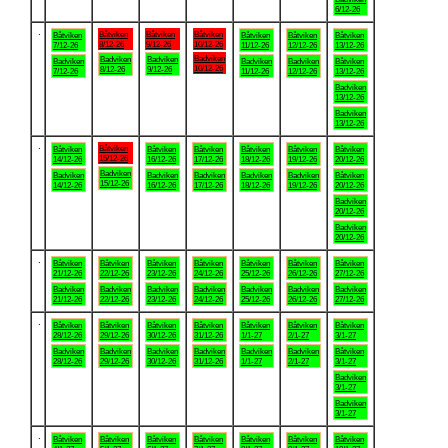
6/12-26
.
Båtviken
Båtviken
Båtviken
Båtviken
Båtviken
Båtviken
Båtviken
8/12-26
9/12-26
10/12-26
7/12-26
11/12-26
12/12-26
13/12-26
Badviken
Badviken
Badviken
Badviken
Badviken
Badviken
Båtviken
10/12-26
8/12-26
9/12-26
7/12-26
11/12-26
12/12-26
13/12-26
Badviken
13/12-26
Badviken
13/12-26
.
Båtviken
Båtviken
Båtviken
Båtviken
Båtviken
Båtviken
Båtviken
15/12-26
14/12-26
16/12-26
17/12-26
18/12-26
19/12-26
20/12-26
Badviken
Badviken
Badviken
Badviken
Badviken
Badviken
Båtviken
15/12-26
14/12-26
16/12-26
17/12-26
18/12-26
19/12-26
20/12-26
Badviken
20/12-26
Badviken
20/12-26
.
Båtviken
Båtviken
Båtviken
Båtviken
Båtviken
Båtviken
Båtviken
21/12-26
22/12-26
23/12-26
24/12-26
25/12-26
26/12-26
27/12-26
Badviken
Badviken
Badviken
Badviken
Badviken
Badviken
Badviken
21/12-26
22/12-26
23/12-26
24/12-26
25/12-26
26/12-26
27/12-26
.
Båtviken
Båtviken
Båtviken
Båtviken
Båtviken
Båtviken
Båtviken
28/12-26
29/12-26
30/12-26
31/12-26
1/1-27
2/1-27
3/1-27
Badviken
Badviken
Badviken
Badviken
Badviken
Badviken
Båtviken
28/12-26
29/12-26
30/12-26
31/12-26
1/1-27
2/1-27
3/1-27
Badviken
3/1-27
Badviken
3/1-27
.
Båtviken
Båtviken
Båtviken
Båtviken
Båtviken
Båtviken
Båtviken