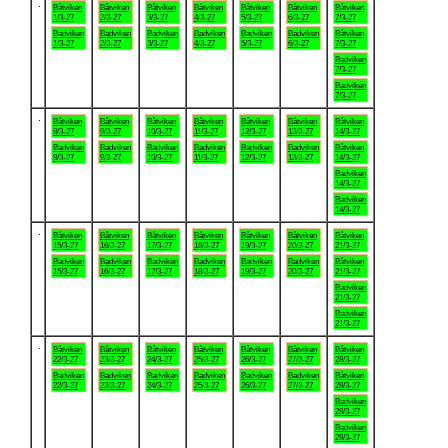
.
Båtviken
Båtviken
Båtviken
Båtviken
Båtviken
Båtviken
Båtviken
1/3-27
2/3-27
3/3-27
4/3-27
5/3-27
6/3-27
7/3-27
Badviken
Badviken
Badviken
Badviken
Badviken
Badviken
Båtviken
1/3-27
2/3-27
3/3-27
4/3-27
5/3-27
6/3-27
7/3-27
Badviken
7/3-27
Badviken
7/3-27
.
Båtviken
Båtviken
Båtviken
Båtviken
Båtviken
Båtviken
Båtviken
8/3-27
9/3-27
10/3-27
11/3-27
12/3-27
13/3-27
14/3-27
Badviken
Badviken
Badviken
Badviken
Badviken
Badviken
Båtviken
8/3-27
9/3-27
10/3-27
11/3-27
12/3-27
13/3-27
14/3-27
Badviken
14/3-27
Badviken
14/3-27
.
Båtviken
Båtviken
Båtviken
Båtviken
Båtviken
Båtviken
Båtviken
15/3-27
16/3-27
17/3-27
18/3-27
19/3-27
20/3-27
21/3-27
Badviken
Badviken
Badviken
Badviken
Badviken
Badviken
Båtviken
15/3-27
16/3-27
17/3-27
18/3-27
19/3-27
20/3-27
21/3-27
Badviken
21/3-27
Badviken
21/3-27
.
Båtviken
Båtviken
Båtviken
Båtviken
Båtviken
Båtviken
Båtviken
22/3-27
23/3-27
24/3-27
25/3-27
26/3-27
27/3-27
28/3-27
Badviken
Badviken
Badviken
Badviken
Badviken
Badviken
Båtviken
22/3-27
23/3-27
24/3-27
25/3-27
26/3-27
27/3-27
28/3-27
Badviken
28/3-27
Badviken
28/3-27