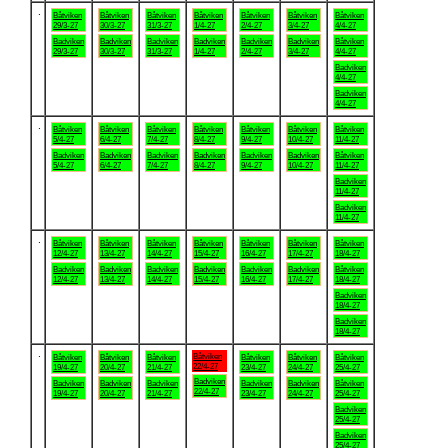
.
Båtviken
Båtviken
Båtviken
Båtviken
Båtviken
Båtviken
Båtviken
29/3-27
30/3-27
31/3-27
1/4-27
2/4-27
3/4-27
4/4-27
Badviken
Badviken
Badviken
Badviken
Badviken
Badviken
Båtviken
29/3-27
30/3-27
31/3-27
1/4-27
2/4-27
3/4-27
4/4-27
Badviken
4/4-27
Badviken
4/4-27
.
Båtviken
Båtviken
Båtviken
Båtviken
Båtviken
Båtviken
Båtviken
5/4-27
6/4-27
7/4-27
8/4-27
9/4-27
10/4-27
11/4-27
Badviken
Badviken
Badviken
Badviken
Badviken
Badviken
Båtviken
5/4-27
6/4-27
7/4-27
8/4-27
9/4-27
10/4-27
11/4-27
Badviken
11/4-27
Badviken
11/4-27
.
Båtviken
Båtviken
Båtviken
Båtviken
Båtviken
Båtviken
Båtviken
12/4-27
13/4-27
14/4-27
15/4-27
16/4-27
17/4-27
18/4-27
Badviken
Badviken
Badviken
Badviken
Badviken
Badviken
Båtviken
12/4-27
13/4-27
14/4-27
15/4-27
16/4-27
17/4-27
18/4-27
Badviken
18/4-27
Badviken
18/4-27
.
Båtviken
Båtviken
Båtviken
Båtviken
Båtviken
Båtviken
Båtviken
22/4-27
19/4-27
20/4-27
21/4-27
23/4-27
24/4-27
25/4-27
Badviken
Badviken
Badviken
Badviken
Badviken
Badviken
Båtviken
22/4-27
19/4-27
20/4-27
21/4-27
23/4-27
24/4-27
25/4-27
Badviken
25/4-27
Badviken
25/4-27