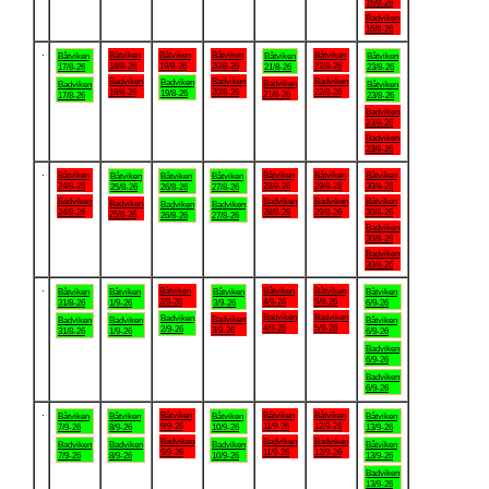
16/8-26
Badviken
16/8-26
.
Båtviken
Båtviken
Båtviken
Båtviken
Båtviken
Båtviken
Båtviken
18/8-26
19/8-26
20/8-26
22/8-26
17/8-26
21/8-26
23/8-26
Badviken
Badviken
Badviken
Badviken
Badviken
Badviken
Båtviken
18/8-26
20/8-26
22/8-26
19/8-26
21/8-26
17/8-26
23/8-26
Badviken
23/8-26
Badviken
23/8-26
.
Båtviken
Båtviken
Båtviken
Båtviken
Båtviken
Båtviken
Båtviken
24/8-26
28/8-26
29/8-26
30/8-26
25/8-26
26/8-26
27/8-26
Badviken
Badviken
Badviken
Båtviken
Badviken
Badviken
Badviken
24/8-26
28/8-26
29/8-26
30/8-26
25/8-26
26/8-26
27/8-26
Badviken
30/8-26
Badviken
30/8-26
.
Båtviken
Båtviken
Båtviken
Båtviken
Båtviken
Båtviken
Båtviken
2/9-26
4/9-26
5/9-26
31/8-26
1/9-26
3/9-26
6/9-26
Badviken
Badviken
Badviken
Badviken
Badviken
Badviken
Båtviken
4/9-26
5/9-26
2/9-26
3/9-26
31/8-26
1/9-26
6/9-26
Badviken
6/9-26
Badviken
6/9-26
.
Båtviken
Båtviken
Båtviken
Båtviken
Båtviken
Båtviken
Båtviken
9/9-26
11/9-26
12/9-26
7/9-26
8/9-26
10/9-26
13/9-26
Badviken
Badviken
Badviken
Badviken
Badviken
Badviken
Båtviken
9/9-26
11/9-26
12/9-26
7/9-26
8/9-26
10/9-26
13/9-26
Badviken
13/9-26