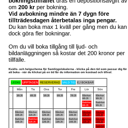
bokningstillfället
dras en depositionsavgift av
om
200 kr
per bokning.
Vid avbokning mindre än 7 dygn före
tillträdesdagen återbetalas inga pengar.
Du kan boka max 1 kväll per gång men du kan
dock göra fler bokningar.
Om du vill boka tillgång till ljud- och
bildanläggningen så kostar det 200 kronor per
tillfälle.
Kvälls- och helgschema för Samlingslokalerna - klicka på den tid som passar dig för
att boka - när du klickat på en tid får du information om kostnad och tillval.
LEDIG
UPPTAGEN
RESERVERAD
VALD TID
EJ BOKBAR
Mån
Tis
Ons
Tor
Fre
Lör
Sön
.
3/8-26
4/8-26
5/8-26
6/8-26
7/8-26
Båtviken
Båtviken
8/8-26
9/8-26
Badviken
Badviken
8/8-26
9/8-26
.
Båtviken
Båtviken
Båtviken
Båtviken
Båtviken
Båtviken
Båtviken
10/8-26
11/8-26
12/8-26
13/8-26
14/8-26
15/8-26
16/8-26
Badviken
Badviken
Badviken
Badviken
Badviken
Badviken
Båtviken
10/8-26
11/8-26
12/8-26
13/8-26
14/8-26
15/8-26
16/8-26
Badviken