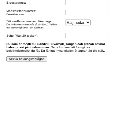
E-postadress:
Mobiltelefonnummer:
Svenskt nummer
Ditt medlemsnummer i föreningen
Det är det numret som står på din dörr, 1-3 siffror.
och det framgår även i din avgiftsavi.
Syfte (Max 20 tecken):
Du som är medlem i Sandvik, Svartvik, Tangen och Tranan betalar
halva priset på totalsumman.
Detta kommer att framgå av
bekräftelsemejlet du får. Du får inte hyra lokalen åt annan än dig själv.