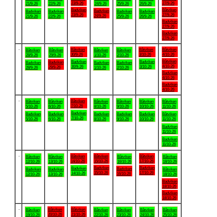
23/9-26
27/9-26
21/9-26
22/9-26
24/9-26
25/9-26
26/9-26
Badviken
Båtviken
Badviken
Badviken
Badviken
Badviken
Badviken
23/9-26
27/9-26
24/9-26
21/9-26
22/9-26
25/9-26
26/9-26
Badviken
27/9-26
Badviken
27/9-26
.
Båtviken
Båtviken
Båtviken
Båtviken
Båtviken
Båtviken
Båtviken
30/9-26
3/10-26
4/10-26
28/9-26
29/9-26
1/10-26
2/10-26
Båtviken
Badviken
Badviken
Badviken
Badviken
Badviken
Badviken
4/10-26
30/9-26
3/10-26
29/9-26
28/9-26
1/10-26
2/10-26
Badviken
4/10-26
Badviken
4/10-26
.
Båtviken
Båtviken
Båtviken
Båtviken
Båtviken
Båtviken
Båtviken
7/10-26
5/10-26
6/10-26
8/10-26
9/10-26
10/10-26
11/10-26
Badviken
Badviken
Badviken
Badviken
Badviken
Badviken
Båtviken
7/10-26
5/10-26
6/10-26
8/10-26
9/10-26
10/10-26
11/10-26
Badviken
11/10-26
Badviken
11/10-26
.
Båtviken
Båtviken
Båtviken
Båtviken
Båtviken
Båtviken
Båtviken
14/10-26
15/10-26
17/10-26
12/10-26
13/10-26
16/10-26
18/10-26
Badviken
Badviken
Badviken
Badviken
Badviken
Badviken
Båtviken
15/10-26
17/10-26
14/10-26
16/10-26
12/10-26
13/10-26
18/10-26
Badviken
18/10-26
Badviken
18/10-26
.
Båtviken
Båtviken
Båtviken
Båtviken
Båtviken
Båtviken
Båtviken
20/10-26
21/10-26
19/10-26
22/10-26
23/10-26
24/10-26
25/10-26