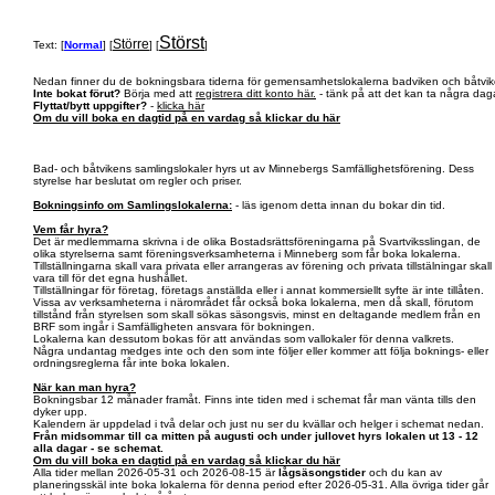
Störst
Större
Text: [
Normal
] [
] [
]
Nedan finner du de bokningsbara tiderna för gemensamhetslokalerna badviken och båtvik
Inte bokat förut?
Börja med att
registrera ditt konto här.
- tänk på att det kan ta några daga
Flyttat/bytt uppgifter?
-
klicka här
Om du vill boka en dagtid på en vardag så klickar du här
Bad- och båtvikens samlingslokaler hyrs ut av Minnebergs Samfällighetsförening. Dess
styrelse har beslutat om regler och priser.
Bokningsinfo om Samlingslokalerna:
- läs igenom detta innan du bokar din tid.
Vem får hyra?
Det är medlemmarna skrivna i de olika Bostadsrättsföreningarna på Svartviksslingan, de
olika styrelserna samt föreningsverksamheterna i Minneberg som får boka lokalerna.
Tillställningarna skall vara privata eller arrangeras av förening och privata tillstälningar skall
vara till för det egna hushållet.
Tillställningar för företag, företags anställda eller i annat kommersiellt syfte är inte tillåten.
Vissa av verksamheterna i närområdet får också boka lokalerna, men då skall, förutom
tillstånd från styrelsen som skall sökas säsongsvis, minst en deltagande medlem från en
BRF som ingår i Samfälligheten ansvara för bokningen.
Lokalerna kan dessutom bokas för att användas som vallokaler för denna valkrets.
Några undantag medges inte och den som inte följer eller kommer att följa boknings- eller
ordningsreglerna får inte boka lokalen.
När kan man hyra?
Bokningsbar 12 månader framåt. Finns inte tiden med i schemat får man vänta tills den
dyker upp.
Kalendern är uppdelad i två delar och just nu ser du kvällar och helger i schemat nedan.
Från midsommar till ca mitten på augusti och under jullovet hyrs lokalen ut 13 - 12
alla dagar - se schemat.
Om du vill boka en dagtid på en vardag så klickar du här
Alla tider mellan 2026-05-31 och 2026-08-15 är
lågsäsongstider
och du kan av
planeringsskäl inte boka lokalerna för denna period efter 2026-05-31. Alla övriga tider går