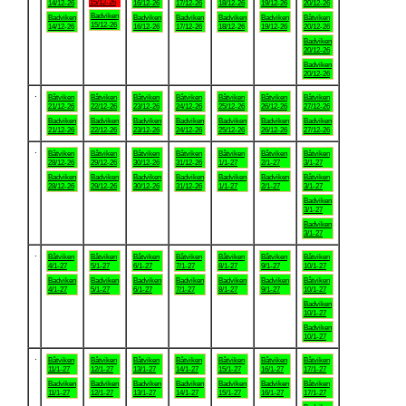
15/12-26
14/12-26
16/12-26
17/12-26
18/12-26
19/12-26
20/12-26
Badviken
Badviken
Badviken
Badviken
Badviken
Badviken
Båtviken
15/12-26
14/12-26
16/12-26
17/12-26
18/12-26
19/12-26
20/12-26
Badviken
20/12-26
Badviken
20/12-26
.
Båtviken
Båtviken
Båtviken
Båtviken
Båtviken
Båtviken
Båtviken
21/12-26
22/12-26
23/12-26
24/12-26
25/12-26
26/12-26
27/12-26
Badviken
Badviken
Badviken
Badviken
Badviken
Badviken
Badviken
21/12-26
22/12-26
23/12-26
24/12-26
25/12-26
26/12-26
27/12-26
.
Båtviken
Båtviken
Båtviken
Båtviken
Båtviken
Båtviken
Båtviken
28/12-26
29/12-26
30/12-26
31/12-26
1/1-27
2/1-27
3/1-27
Badviken
Badviken
Badviken
Badviken
Badviken
Badviken
Båtviken
28/12-26
29/12-26
30/12-26
31/12-26
1/1-27
2/1-27
3/1-27
Badviken
3/1-27
Badviken
3/1-27
.
Båtviken
Båtviken
Båtviken
Båtviken
Båtviken
Båtviken
Båtviken
4/1-27
5/1-27
6/1-27
7/1-27
8/1-27
9/1-27
10/1-27
Badviken
Badviken
Badviken
Badviken
Badviken
Badviken
Båtviken
4/1-27
5/1-27
6/1-27
7/1-27
8/1-27
9/1-27
10/1-27
Badviken
10/1-27
Badviken
10/1-27
.
Båtviken
Båtviken
Båtviken
Båtviken
Båtviken
Båtviken
Båtviken
11/1-27
12/1-27
13/1-27
14/1-27
15/1-27
16/1-27
17/1-27
Badviken
Badviken
Badviken
Badviken
Badviken
Badviken
Båtviken
11/1-27
12/1-27
13/1-27
14/1-27
15/1-27
16/1-27
17/1-27