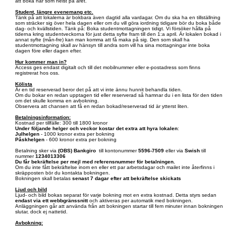
att boka när som helst på året.
Student, längre evenemang etc.
Tänk på att lokalerna är bokbara även dagtid alla vardagar. Om du ska ha en tillställning
som sträcker sig över hela dagen eller om du vill göra iordning tidigare bör du boka både
dag- och kvällstiden. Tänk på: Boka studentmottagningen tidigt. Vi försöker hålla på
tiderna kring studentveckorna för just detta syfte fram till den 1:a april. Är lokalen bokad i
annat syfte (mån-fre) kan man komma att få maka på sig. Den som skall ha
studentmottagning skall av hänsyn till andra som vill ha sina mottagningar inte boka
dagen före eller dagen efter.
Hur kommer man in?
Access ges endast digitalt och till det mobilnummer eller e-postadress som finns
registrerat hos oss.
Kölista
Är en tid reserverad beror det på att vi inte ännu hunnit behandla tiden.
Om du bokar en redan upptagen tid eller reserverad så hamnar du i en lista för den tiden
om det skulle komma en avbokning.
Observera att chansen att få en redan bokad/reserverad tid är ytterst liten.
Betalningsinformation:
Kostnad per tillfälle: 300 till 1800 kronor
Under följande helger och veckor kostar det extra att hyra lokalen
:
Julhelgen
- 1000 kronor extra per bokning
Påskhelgen
- 600 kronor extra per bokning
Betalning sker via
(OBS)
Bankgiro
till kontonummer
5596-7509
eller via
Swish
till
nummer
1234013306
Du får bekräftelse per mejl med referensnummer för betalningen.
Om du inte fått bekräftelse inom en eller ett par arbetsdagar och mailet inte återfinns i
skräpposten bör du kontakta bokningen.
Bokningen skall betalas
senast 7 dagar efter att bekräftelse skickats
Ljud och bild
Ljud- och bild bokas separat för varje bokning mot en extra kostnad. Detta styrs sedan
endast via ett webbgränssnitt
och aktiveras per automatik med bokningen.
Anläggningen går att använda från att bokningen startar till fem minuter innan bokningen
slutar, dock ej nattetid.
Avbokning: