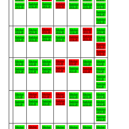
Badviken
Badviken
Badviken
Badviken
Badviken
Badviken
Båtviken
17/11-26
18/11-26
19/11-26
16/11-26
20/11-26
21/11-26
22/11-26
Badviken
22/11-26
Badviken
22/11-26
.
Båtviken
Båtviken
Båtviken
Båtviken
Båtviken
Båtviken
Båtviken
25/11-26
28/11-26
23/11-26
24/11-26
26/11-26
27/11-26
29/11-26
Badviken
Badviken
Badviken
Badviken
Badviken
Badviken
Båtviken
28/11-26
25/11-26
27/11-26
23/11-26
24/11-26
26/11-26
29/11-26
Badviken
29/11-26
Badviken
29/11-26
.
Båtviken
Båtviken
Båtviken
Båtviken
Båtviken
Båtviken
Båtviken
3/12-26
4/12-26
30/11-26
1/12-26
2/12-26
5/12-26
6/12-26
Badviken
Badviken
Badviken
Badviken
Badviken
Badviken
Båtviken
3/12-26
4/12-26
5/12-26
30/11-26
1/12-26
2/12-26
6/12-26
Badviken
6/12-26
Badviken
6/12-26
.
Båtviken
Båtviken
Båtviken
Båtviken
Båtviken
Båtviken
Båtviken
8/12-26
9/12-26
10/12-26
7/12-26
11/12-26
12/12-26
13/12-26
Badviken
Badviken
Badviken
Badviken
Badviken
Badviken
Båtviken
10/12-26
8/12-26
9/12-26
7/12-26
11/12-26
12/12-26
13/12-26
Badviken
13/12-26
Badviken
13/12-26
.
Båtviken
Båtviken
Båtviken
Båtviken
Båtviken
Båtviken
Båtviken