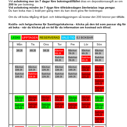
Vid
avbokning mer än 7 dagar före bokningstillfället
dras en depositionsavgift av om
200 kr
per bokning.
Vid avbokning mindre än 7 dygn före tillträdesdagen återbetalas inga pengar.
Du kan boka max 1 kväll per gång men du kan dock göra fler bokningar.
Om du vill boka tillgång till ljud- och bildanläggningen så kostar det 200 kronor per tillfälle.
Kvälls- och helgschema för Samlingslokalerna - klicka på den tid som passar dig för
att boka - när du klickat på en tid får du information om kostnad och tillval.
LEDIG
UPPTAGEN
RESERVERAD
VALD TID
EJ BOKBAR
Mån
Tis
Ons
Tor
Fre
Lör
Sön
.
3/8-26
4/8-26
5/8-26
Båtviken
Båtviken
Båtviken
Båtviken
6/8-26
7/8-26
8/8-26
9/8-26
Badviken
Badviken
Badviken
Badviken
6/8-26
7/8-26
8/8-26
9/8-26
.
Båtviken
Båtviken
Båtviken
Båtviken
Båtviken
Båtviken
Båtviken
10/8-26
11/8-26
12/8-26
13/8-26
14/8-26
15/8-26
16/8-26
Badviken
Badviken
Badviken
Badviken
Badviken
Badviken
Båtviken
10/8-26
11/8-26
12/8-26
13/8-26
14/8-26
15/8-26
16/8-26
Badviken
16/8-26
Badviken
16/8-26
.
Båtviken
Båtviken
Båtviken
Båtviken
Båtviken
Båtviken
Båtviken
18/8-26
19/8-26
20/8-26
22/8-26
17/8-26
21/8-26
23/8-26
Badviken
Badviken
Badviken
Badviken
Badviken
Badviken
Båtviken
18/8-26
20/8-26
22/8-26
19/8-26
21/8-26
17/8-26
23/8-26
Badviken
23/8-26
Badviken
23/8-26