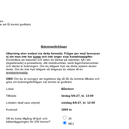
en.
r att få kontot godkänt.
Bokningsförfrågan
Uthyrning sker endast via detta formulär. Frågor per mejl besvaras
ej om man inte har
konto
och inte anger sina kontaktuppgifter.
Kontrollera att datumet och tiden du klickat på stämmer, fyll i din
(registrerade) e-postadress, ditt mobilnummer, samt lägenhetsnummer
och skicka in bokningen. Om du tidigare hyrt via detta system räcker
detta. Om du inte hyrt tidigare så dirigeras du vidare till en
registreringssida
.
OBS!
Om du är tvungen att registrera dig så får du komma tillbaka och
göra om bokningsförfrågan när kontot är godkänt.
Lokal:
Båtviken
Tillträde
lördag 5/6-27, kl. 13:00
Lokalen skall vara utrymd
söndag 6/6-27, kl. 12:00
Kostnad
1800 kr
Vill du boka tillgång till ljud- och
JA
bildanläggningen för 200 kronor?
NEJ