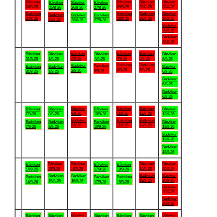
.
Båtviken
Båtviken
Båtviken
Båtviken
Båtviken
Båtviken
Båtviken
24/8-26
28/8-26
29/8-26
30/8-26
25/8-26
26/8-26
27/8-26
Badviken
Badviken
Badviken
Båtviken
Badviken
Badviken
Badviken
24/8-26
28/8-26
29/8-26
30/8-26
25/8-26
26/8-26
27/8-26
Badviken
30/8-26
Badviken
30/8-26
.
Båtviken
Båtviken
Båtviken
Båtviken
Båtviken
Båtviken
Båtviken
2/9-26
4/9-26
5/9-26
31/8-26
1/9-26
3/9-26
6/9-26
Badviken
Badviken
Badviken
Badviken
Badviken
Badviken
Båtviken
4/9-26
5/9-26
2/9-26
3/9-26
31/8-26
1/9-26
6/9-26
Badviken
6/9-26
Badviken
6/9-26
.
Båtviken
Båtviken
Båtviken
Båtviken
Båtviken
Båtviken
Båtviken
9/9-26
11/9-26
12/9-26
7/9-26
8/9-26
10/9-26
13/9-26
Badviken
Badviken
Badviken
Badviken
Badviken
Badviken
Båtviken
9/9-26
11/9-26
12/9-26
7/9-26
8/9-26
10/9-26
13/9-26
Badviken
13/9-26
Badviken
13/9-26
.
Båtviken
Båtviken
Båtviken
Båtviken
Båtviken
Båtviken
Båtviken
15/9-26
16/9-26
19/9-26
20/9-26
14/9-26
17/9-26
18/9-26
Badviken
Båtviken
Badviken
Badviken
Badviken
Badviken
Badviken
19/9-26
20/9-26
15/9-26
16/9-26
14/9-26
17/9-26
18/9-26
Badviken
20/9-26
Badviken
20/9-26
.
Båtviken
Båtviken
Båtviken
Båtviken
Båtviken
Båtviken
Båtviken