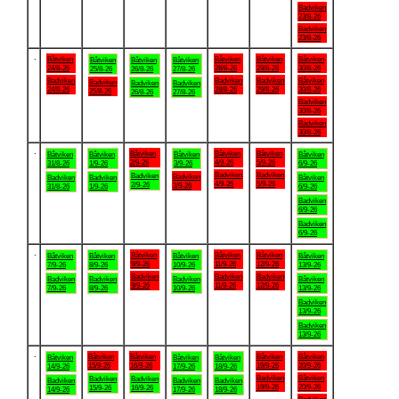
Badviken
23/8-26
Badviken
23/8-26
.
Båtviken
Båtviken
Båtviken
Båtviken
Båtviken
Båtviken
Båtviken
24/8-26
28/8-26
29/8-26
30/8-26
25/8-26
26/8-26
27/8-26
Badviken
Badviken
Badviken
Båtviken
Badviken
Badviken
Badviken
24/8-26
28/8-26
29/8-26
30/8-26
25/8-26
26/8-26
27/8-26
Badviken
30/8-26
Badviken
30/8-26
.
Båtviken
Båtviken
Båtviken
Båtviken
Båtviken
Båtviken
Båtviken
2/9-26
4/9-26
5/9-26
31/8-26
1/9-26
3/9-26
6/9-26
Badviken
Badviken
Badviken
Badviken
Badviken
Badviken
Båtviken
4/9-26
5/9-26
2/9-26
3/9-26
31/8-26
1/9-26
6/9-26
Badviken
6/9-26
Badviken
6/9-26
.
Båtviken
Båtviken
Båtviken
Båtviken
Båtviken
Båtviken
Båtviken
9/9-26
11/9-26
12/9-26
7/9-26
8/9-26
10/9-26
13/9-26
Badviken
Badviken
Badviken
Badviken
Badviken
Badviken
Båtviken
9/9-26
11/9-26
12/9-26
7/9-26
8/9-26
10/9-26
13/9-26
Badviken
13/9-26
Badviken
13/9-26
.
Båtviken
Båtviken
Båtviken
Båtviken
Båtviken
Båtviken
Båtviken
15/9-26
16/9-26
19/9-26
20/9-26
14/9-26
17/9-26
18/9-26
Badviken
Båtviken
Badviken
Badviken
Badviken
Badviken
Badviken
19/9-26
20/9-26
15/9-26
16/9-26
14/9-26
17/9-26
18/9-26