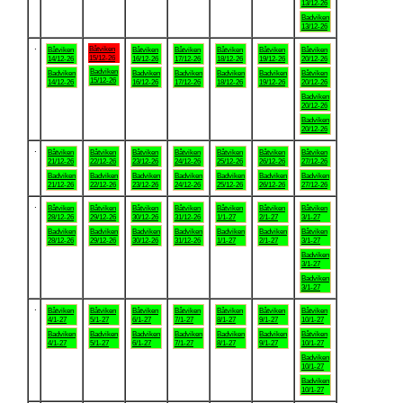
13/12-26
Badviken
13/12-26
.
Båtviken
Båtviken
Båtviken
Båtviken
Båtviken
Båtviken
Båtviken
15/12-26
14/12-26
16/12-26
17/12-26
18/12-26
19/12-26
20/12-26
Badviken
Badviken
Badviken
Badviken
Badviken
Badviken
Båtviken
15/12-26
14/12-26
16/12-26
17/12-26
18/12-26
19/12-26
20/12-26
Badviken
20/12-26
Badviken
20/12-26
.
Båtviken
Båtviken
Båtviken
Båtviken
Båtviken
Båtviken
Båtviken
21/12-26
22/12-26
23/12-26
24/12-26
25/12-26
26/12-26
27/12-26
Badviken
Badviken
Badviken
Badviken
Badviken
Badviken
Badviken
21/12-26
22/12-26
23/12-26
24/12-26
25/12-26
26/12-26
27/12-26
.
Båtviken
Båtviken
Båtviken
Båtviken
Båtviken
Båtviken
Båtviken
28/12-26
29/12-26
30/12-26
31/12-26
1/1-27
2/1-27
3/1-27
Badviken
Badviken
Badviken
Badviken
Badviken
Badviken
Båtviken
28/12-26
29/12-26
30/12-26
31/12-26
1/1-27
2/1-27
3/1-27
Badviken
3/1-27
Badviken
3/1-27
.
Båtviken
Båtviken
Båtviken
Båtviken
Båtviken
Båtviken
Båtviken
4/1-27
5/1-27
6/1-27
7/1-27
8/1-27
9/1-27
10/1-27
Badviken
Badviken
Badviken
Badviken
Badviken
Badviken
Båtviken
4/1-27
5/1-27
6/1-27
7/1-27
8/1-27
9/1-27
10/1-27
Badviken
10/1-27
Badviken
10/1-27