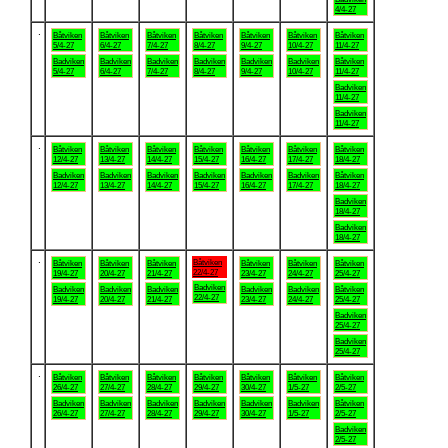
4/4-27
.
Båtviken
Båtviken
Båtviken
Båtviken
Båtviken
Båtviken
Båtviken
5/4-27
6/4-27
7/4-27
8/4-27
9/4-27
10/4-27
11/4-27
Badviken
Badviken
Badviken
Badviken
Badviken
Badviken
Båtviken
5/4-27
6/4-27
7/4-27
8/4-27
9/4-27
10/4-27
11/4-27
Badviken
11/4-27
Badviken
11/4-27
.
Båtviken
Båtviken
Båtviken
Båtviken
Båtviken
Båtviken
Båtviken
12/4-27
13/4-27
14/4-27
15/4-27
16/4-27
17/4-27
18/4-27
Badviken
Badviken
Badviken
Badviken
Badviken
Badviken
Båtviken
12/4-27
13/4-27
14/4-27
15/4-27
16/4-27
17/4-27
18/4-27
Badviken
18/4-27
Badviken
18/4-27
.
Båtviken
Båtviken
Båtviken
Båtviken
Båtviken
Båtviken
Båtviken
22/4-27
19/4-27
20/4-27
21/4-27
23/4-27
24/4-27
25/4-27
Badviken
Badviken
Badviken
Badviken
Badviken
Badviken
Båtviken
22/4-27
19/4-27
20/4-27
21/4-27
23/4-27
24/4-27
25/4-27
Badviken
25/4-27
Badviken
25/4-27
.
Båtviken
Båtviken
Båtviken
Båtviken
Båtviken
Båtviken
Båtviken
26/4-27
27/4-27
28/4-27
29/4-27
30/4-27
1/5-27
2/5-27
Badviken
Badviken
Badviken
Badviken
Badviken
Badviken
Båtviken
26/4-27
27/4-27
28/4-27
29/4-27
30/4-27
1/5-27
2/5-27
Badviken
2/5-27