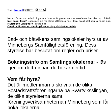
Störst
Större
Text: [
Normal
] [
] [
]
Nedan finner du de bokningsbara tiderna för gemensamhetslokalerna badviken och båtvik
Inte bokat förut?
Börja med att
registrera ditt konto här.
- tänk på att det kan ta några daga
Flyttat/bytt uppgifter?
-
klicka här
Om du vill boka en dagtid på en vardag så klickar du här
Bad- och båtvikens samlingslokaler hyrs ut av
Minnebergs Samfällighetsförening. Dess
styrelse har beslutat om regler och priser.
Bokningsinfo om Samlingslokalerna:
- läs
igenom detta innan du bokar din tid.
Vem får hyra?
Det är medlemmarna skrivna i de olika
Bostadsrättsföreningarna på Svartviksslingan,
de olika styrelserna samt
föreningsverksamheterna i Minneberg som får
boka lokalerna.