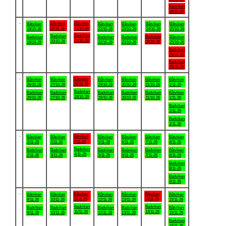
Badviken
18/10-26
.
Båtviken
Båtviken
Båtviken
Båtviken
Båtviken
Båtviken
Båtviken
20/10-26
21/10-26
19/10-26
22/10-26
23/10-26
24/10-26
25/10-26
Badviken
Badviken
Badviken
Badviken
Badviken
Badviken
Båtviken
21/10-26
20/10-26
24/10-26
19/10-26
22/10-26
23/10-26
25/10-26
Badviken
25/10-26
Badviken
25/10-26
.
Båtviken
Båtviken
Båtviken
Båtviken
Båtviken
Båtviken
Båtviken
28/10-26
26/10-26
27/10-26
29/10-26
30/10-26
31/10-26
1/11-26
Badviken
Badviken
Badviken
Badviken
Badviken
Badviken
Båtviken
28/10-26
26/10-26
27/10-26
29/10-26
30/10-26
31/10-26
1/11-26
Badviken
1/11-26
Badviken
1/11-26
.
Båtviken
Båtviken
Båtviken
Båtviken
Båtviken
Båtviken
Båtviken
4/11-26
2/11-26
3/11-26
5/11-26
6/11-26
7/11-26
8/11-26
Badviken
Badviken
Badviken
Badviken
Badviken
Badviken
Båtviken
4/11-26
2/11-26
3/11-26
5/11-26
6/11-26
7/11-26
8/11-26
Badviken
8/11-26
Badviken
8/11-26
.
Båtviken
Båtviken
Båtviken
Båtviken
Båtviken
Båtviken
Båtviken
11/11-26
14/11-26
9/11-26
10/11-26
12/11-26
13/11-26
15/11-26
Badviken
Badviken
Badviken
Badviken
Badviken
Badviken
Båtviken
11/11-26
14/11-26
9/11-26
10/11-26
12/11-26
13/11-26
15/11-26
Badviken
15/11-26