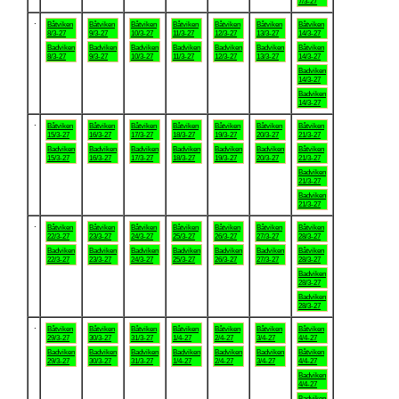
7/3-27
.
Båtviken
Båtviken
Båtviken
Båtviken
Båtviken
Båtviken
Båtviken
8/3-27
9/3-27
10/3-27
11/3-27
12/3-27
13/3-27
14/3-27
Badviken
Badviken
Badviken
Badviken
Badviken
Badviken
Båtviken
8/3-27
9/3-27
10/3-27
11/3-27
12/3-27
13/3-27
14/3-27
Badviken
14/3-27
Badviken
14/3-27
.
Båtviken
Båtviken
Båtviken
Båtviken
Båtviken
Båtviken
Båtviken
15/3-27
16/3-27
17/3-27
18/3-27
19/3-27
20/3-27
21/3-27
Badviken
Badviken
Badviken
Badviken
Badviken
Badviken
Båtviken
15/3-27
16/3-27
17/3-27
18/3-27
19/3-27
20/3-27
21/3-27
Badviken
21/3-27
Badviken
21/3-27
.
Båtviken
Båtviken
Båtviken
Båtviken
Båtviken
Båtviken
Båtviken
22/3-27
23/3-27
24/3-27
25/3-27
26/3-27
27/3-27
28/3-27
Badviken
Badviken
Badviken
Badviken
Badviken
Badviken
Båtviken
22/3-27
23/3-27
24/3-27
25/3-27
26/3-27
27/3-27
28/3-27
Badviken
28/3-27
Badviken
28/3-27
.
Båtviken
Båtviken
Båtviken
Båtviken
Båtviken
Båtviken
Båtviken
29/3-27
30/3-27
31/3-27
1/4-27
2/4-27
3/4-27
4/4-27
Badviken
Badviken
Badviken
Badviken
Badviken
Badviken
Båtviken
29/3-27
30/3-27
31/3-27
1/4-27
2/4-27
3/4-27
4/4-27
Badviken
4/4-27
Badviken