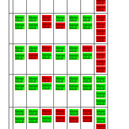
Badviken
20/9-26
Badviken
20/9-26
.
Båtviken
Båtviken
Båtviken
Båtviken
Båtviken
Båtviken
Båtviken
23/9-26
27/9-26
21/9-26
22/9-26
24/9-26
25/9-26
26/9-26
Badviken
Båtviken
Badviken
Badviken
Badviken
Badviken
Badviken
23/9-26
27/9-26
24/9-26
21/9-26
22/9-26
25/9-26
26/9-26
Badviken
27/9-26
Badviken
27/9-26
.
Båtviken
Båtviken
Båtviken
Båtviken
Båtviken
Båtviken
Båtviken
30/9-26
3/10-26
4/10-26
28/9-26
29/9-26
1/10-26
2/10-26
Båtviken
Badviken
Badviken
Badviken
Badviken
Badviken
Badviken
4/10-26
30/9-26
3/10-26
29/9-26
28/9-26
1/10-26
2/10-26
Badviken
4/10-26
Badviken
4/10-26
.
Båtviken
Båtviken
Båtviken
Båtviken
Båtviken
Båtviken
Båtviken
7/10-26
5/10-26
6/10-26
8/10-26
9/10-26
10/10-26
11/10-26
Badviken
Badviken
Badviken
Badviken
Badviken
Badviken
Båtviken
7/10-26
5/10-26
6/10-26
8/10-26
9/10-26
10/10-26
11/10-26
Badviken
11/10-26
Badviken
11/10-26
.
Båtviken
Båtviken
Båtviken
Båtviken
Båtviken
Båtviken
Båtviken
14/10-26
15/10-26
17/10-26
12/10-26
13/10-26
16/10-26
18/10-26
Badviken
Badviken
Badviken
Badviken
Badviken
Badviken
Båtviken
15/10-26
17/10-26
14/10-26
16/10-26
12/10-26
13/10-26
18/10-26
Badviken
18/10-26