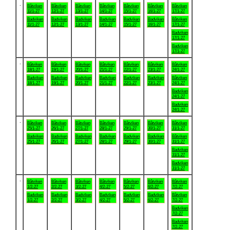
.
Båtviken
Båtviken
Båtviken
Båtviken
Båtviken
Båtviken
Båtviken
11/1-27
12/1-27
13/1-27
14/1-27
15/1-27
16/1-27
17/1-27
Badviken
Badviken
Badviken
Badviken
Badviken
Badviken
Båtviken
11/1-27
12/1-27
13/1-27
14/1-27
15/1-27
16/1-27
17/1-27
Badviken
17/1-27
Badviken
17/1-27
.
Båtviken
Båtviken
Båtviken
Båtviken
Båtviken
Båtviken
Båtviken
18/1-27
19/1-27
20/1-27
21/1-27
22/1-27
23/1-27
24/1-27
Badviken
Badviken
Badviken
Badviken
Badviken
Badviken
Båtviken
18/1-27
19/1-27
20/1-27
21/1-27
22/1-27
23/1-27
24/1-27
Badviken
24/1-27
Badviken
24/1-27
.
Båtviken
Båtviken
Båtviken
Båtviken
Båtviken
Båtviken
Båtviken
25/1-27
26/1-27
27/1-27
28/1-27
29/1-27
30/1-27
31/1-27
Badviken
Badviken
Badviken
Badviken
Badviken
Badviken
Båtviken
25/1-27
26/1-27
27/1-27
28/1-27
29/1-27
30/1-27
31/1-27
Badviken
31/1-27
Badviken
31/1-27
.
Båtviken
Båtviken
Båtviken
Båtviken
Båtviken
Båtviken
Båtviken
1/2-27
2/2-27
3/2-27
4/2-27
5/2-27
6/2-27
7/2-27
Badviken
Badviken
Badviken
Badviken
Badviken
Badviken
Båtviken
1/2-27
2/2-27
3/2-27
4/2-27
5/2-27
6/2-27
7/2-27
Badviken
7/2-27
Badviken
7/2-27