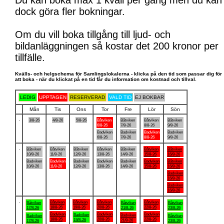
Du kan boka max 1 kväll per gång men du kan
dock göra fler bokningar.
Om du vill boka tillgång till ljud- och
bildanläggningen så kostar det 200 kronor per
tillfälle.
Kvälls- och helgschema för Samlingslokalerna - klicka på den tid som passar dig för
att boka - när du klickat på en tid får du information om kostnad och tillval.
LEDIG
UPPTAGEN
RESERVERAD
VALD TID
EJ BOKBAR
Mån
Tis
Ons
Tor
Fre
Lör
Sön
.
3/8-26
4/8-26
5/8-26
Båtviken
Båtviken
Båtviken
Båtviken
6/8-26
7/8-26
8/8-26
9/8-26
Badviken
Badviken
Badviken
Badviken
6/8-26
7/8-26
8/8-26
9/8-26
.
Båtviken
Båtviken
Båtviken
Båtviken
Båtviken
Båtviken
Båtviken
10/8-26
11/8-26
12/8-26
13/8-26
14/8-26
15/8-26
16/8-26
Badviken
Badviken
Badviken
Badviken
Badviken
Badviken
Båtviken
10/8-26
11/8-26
12/8-26
13/8-26
14/8-26
15/8-26
16/8-26
Badviken
16/8-26
Badviken
16/8-26
.
Båtviken
Båtviken
Båtviken
Båtviken
Båtviken
Båtviken
Båtviken
18/8-26
19/8-26
20/8-26
22/8-26
17/8-26
21/8-26
23/8-26
Badviken
Badviken
Badviken
Badviken
Badviken
Badviken
Båtviken
18/8-26
20/8-26
22/8-26
19/8-26
21/8-26
17/8-26
23/8-26