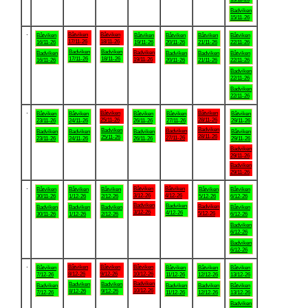
Badviken
15/11-26
.
Båtviken
Båtviken
Båtviken
Båtviken
Båtviken
Båtviken
Båtviken
17/11-26
18/11-26
16/11-26
19/11-26
20/11-26
21/11-26
22/11-26
Badviken
Badviken
Badviken
Badviken
Badviken
Badviken
Båtviken
17/11-26
18/11-26
19/11-26
16/11-26
20/11-26
21/11-26
22/11-26
Badviken
22/11-26
Badviken
22/11-26
.
Båtviken
Båtviken
Båtviken
Båtviken
Båtviken
Båtviken
Båtviken
25/11-26
28/11-26
23/11-26
24/11-26
26/11-26
27/11-26
29/11-26
Badviken
Badviken
Badviken
Badviken
Badviken
Badviken
Båtviken
28/11-26
25/11-26
27/11-26
23/11-26
24/11-26
26/11-26
29/11-26
Badviken
29/11-26
Badviken
29/11-26
.
Båtviken
Båtviken
Båtviken
Båtviken
Båtviken
Båtviken
Båtviken
3/12-26
4/12-26
30/11-26
1/12-26
2/12-26
5/12-26
6/12-26
Badviken
Badviken
Badviken
Badviken
Badviken
Badviken
Båtviken
3/12-26
4/12-26
5/12-26
30/11-26
1/12-26
2/12-26
6/12-26
Badviken
6/12-26
Badviken
6/12-26
.
Båtviken
Båtviken
Båtviken
Båtviken
Båtviken
Båtviken
Båtviken
8/12-26
9/12-26
10/12-26
7/12-26
11/12-26
12/12-26
13/12-26
Badviken
Badviken
Badviken
Badviken
Badviken
Badviken
Båtviken
10/12-26
8/12-26
9/12-26
7/12-26
11/12-26
12/12-26
13/12-26
Badviken