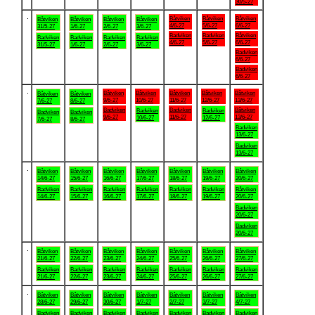
30/5-27
.
Båtviken
Båtviken
Båtviken
Båtviken
Båtviken
Båtviken
Båtviken
4/6-27
5/6-27
6/6-27
31/5-27
1/6-27
2/6-27
3/6-27
Badviken
Badviken
Båtviken
Badviken
Badviken
Badviken
Badviken
4/6-27
5/6-27
6/6-27
31/5-27
1/6-27
2/6-27
3/6-27
Badviken
6/6-27
Badviken
6/6-27
.
Båtviken
Båtviken
Båtviken
Båtviken
Båtviken
Båtviken
Båtviken
9/6-27
10/6-27
11/6-27
12/6-27
13/6-27
7/6-27
8/6-27
Badviken
Badviken
Båtviken
Badviken
Badviken
Badviken
Badviken
9/6-27
11/6-27
13/6-27
10/6-27
12/6-27
7/6-27
8/6-27
Badviken
13/6-27
Badviken
13/6-27
.
Båtviken
Båtviken
Båtviken
Båtviken
Båtviken
Båtviken
Båtviken
14/6-27
15/6-27
16/6-27
17/6-27
18/6-27
19/6-27
20/6-27
Badviken
Badviken
Badviken
Badviken
Badviken
Badviken
Båtviken
14/6-27
15/6-27
16/6-27
17/6-27
18/6-27
19/6-27
20/6-27
Badviken
20/6-27
Badviken
20/6-27
.
Båtviken
Båtviken
Båtviken
Båtviken
Båtviken
Båtviken
Båtviken
21/6-27
22/6-27
23/6-27
24/6-27
25/6-27
26/6-27
27/6-27
Badviken
Badviken
Badviken
Badviken
Badviken
Badviken
Badviken
21/6-27
22/6-27
23/6-27
24/6-27
25/6-27
26/6-27
27/6-27
.
Båtviken
Båtviken
Båtviken
Båtviken
Båtviken
Båtviken
Båtviken
28/6-27
29/6-27
30/6-27
1/7-27
2/7-27
3/7-27
4/7-27
Badviken
Badviken
Badviken
Badviken
Badviken
Badviken
Badviken