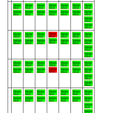
.
Båtviken
Båtviken
Båtviken
Båtviken
Båtviken
Båtviken
Båtviken
8/2-27
9/2-27
10/2-27
11/2-27
12/2-27
13/2-27
14/2-27
Badviken
Badviken
Badviken
Badviken
Badviken
Badviken
Båtviken
8/2-27
9/2-27
10/2-27
11/2-27
12/2-27
13/2-27
14/2-27
Badviken
14/2-27
Badviken
14/2-27
.
Båtviken
Båtviken
Båtviken
Båtviken
Båtviken
Båtviken
Båtviken
18/2-27
15/2-27
16/2-27
17/2-27
19/2-27
20/2-27
21/2-27
Badviken
Badviken
Badviken
Badviken
Badviken
Badviken
Båtviken
18/2-27
15/2-27
16/2-27
17/2-27
19/2-27
20/2-27
21/2-27
Badviken
21/2-27
Badviken
21/2-27
.
Båtviken
Båtviken
Båtviken
Båtviken
Båtviken
Båtviken
Båtviken
22/2-27
23/2-27
24/2-27
25/2-27
26/2-27
27/2-27
28/2-27
Badviken
Badviken
Badviken
Badviken
Badviken
Badviken
Båtviken
25/2-27
22/2-27
23/2-27
24/2-27
26/2-27
27/2-27
28/2-27
Badviken
28/2-27
Badviken
28/2-27
.
Båtviken
Båtviken
Båtviken
Båtviken
Båtviken
Båtviken
Båtviken
1/3-27
2/3-27
3/3-27
4/3-27
5/3-27
6/3-27
7/3-27
Badviken
Badviken
Badviken
Badviken
Badviken
Badviken
Båtviken
1/3-27
2/3-27
3/3-27
4/3-27
5/3-27
6/3-27
7/3-27
Badviken
7/3-27
Badviken