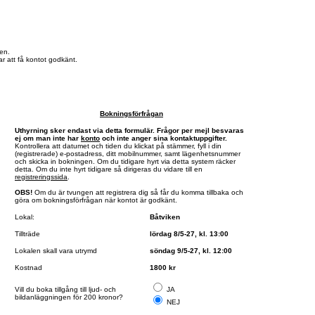
en.
r att få kontot godkänt.
Bokningsförfrågan
Uthyrning sker endast via detta formulär. Frågor per mejl besvaras
ej om man inte har
konto
och inte anger sina kontaktuppgifter.
Kontrollera att datumet och tiden du klickat på stämmer, fyll i din
(registrerade) e-postadress, ditt mobilnummer, samt lägenhetsnummer
och skicka in bokningen. Om du tidigare hyrt via detta system räcker
detta. Om du inte hyrt tidigare så dirigeras du vidare till en
registreringssida
.
OBS!
Om du är tvungen att registrera dig så får du komma tillbaka och
göra om bokningsförfrågan när kontot är godkänt.
Lokal:
Båtviken
Tillträde
lördag 8/5-27, kl. 13:00
Lokalen skall vara utrymd
söndag 9/5-27, kl. 12:00
Kostnad
1800 kr
Vill du boka tillgång till ljud- och
JA
bildanläggningen för 200 kronor?
NEJ