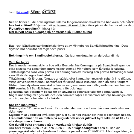
Störst
Större
Text: [
Normal
] [
] [
]
Nedan finner du de bokningsbara tiderna för gemensamhetslokalerna badviken och båtvik
Inte bokat förut?
Börja med att
registrera ditt konto här.
- tänk på att det kan ta några daga
Flyttat/bytt uppgifter?
-
klicka här
Om du vill boka en dagtid på en vardag så klickar du här
Bad- och båtvikens samlingslokaler hyrs ut av Minnebergs Samfällighetsförening. Dess
styrelse har beslutat om regler och priser.
Bokningsinfo om Samlingslokalerna:
- läs igenom detta innan du bokar din tid.
Vem får hyra?
Det är medlemmarna skrivna i de olika Bostadsrättsföreningarna på Svartviksslingan, de
olika styrelserna samt föreningsverksamheterna i Minneberg som får boka lokalerna.
Tillställningarna skall vara privata eller arrangeras av förening och privata tillstälningar skall
vara till för det egna hushållet.
Tillställningar för företag, företags anställda eller i annat kommersiellt syfte är inte tillåten.
Vissa av verksamheterna i närområdet får också boka lokalerna, men då skall, förutom
tillstånd från styrelsen som skall sökas säsongsvis, minst en deltagande medlem från en
BRF som ingår i Samfälligheten ansvara för bokningen.
Lokalerna kan dessutom bokas för att användas som vallokaler för denna valkrets.
Några undantag medges inte och den som inte följer eller kommer att följa boknings- eller
ordningsreglerna får inte boka lokalen.
När kan man hyra?
Bokningsbar 12 månader framåt. Finns inte tiden med i schemat får man vänta tills den
dyker upp.
Kalendern är uppdelad i två delar och just nu ser du kvällar och helger i schemat nedan.
Från midsommar till ca mitten på augusti och under jullovet hyrs lokalen ut 13 - 12
alla dagar - se schemat.
Om du vill boka en dagtid på en vardag så klickar du här
Alla tider mellan 2026-05-31 och 2026-08-15 är
lågsäsongstider
och du kan av
planeringsskäl inte boka lokalerna för denna period efter 2026-05-31. Alla övriga tider går