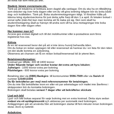
att boka när som helst på året.
Student, längre evenemang etc.
Tänk på att lokalerna är bokbara även dagtid alla vardagar. Om du ska ha en tillställning
som sträcker sig över hela dagen eller om du vill göra iordning tidigare bör du boka både
dag- och kvällstiden. Tänk på: Boka studentmottagningen tidigt. Vi försöker hålla på
tiderna kring studentveckorna för just detta syfte fram till den 1:a april. Är lokalen bokad i
annat syfte (mån-fre) kan man komma att få maka på sig. Den som skall ha
studentmottagning skall av hänsyn till andra som vill ha sina mottagningar inte boka
dagen före eller dagen efter.
Hur kommer man in?
Access ges endast digitalt och till det mobilnummer eller e-postadress som finns
registrerat hos oss.
Kölista
Är en tid reserverad beror det på att vi inte ännu hunnit behandla tiden.
Om du bokar en redan upptagen tid eller reserverad så hamnar du i en lista för den tiden
om det skulle komma en avbokning.
Observera att chansen att få en redan bokad/reserverad tid är ytterst liten.
Betalningsinformation:
Kostnad per tillfälle: 300 till 1800 kronor
Under följande helger och veckor kostar det extra att hyra lokalen
:
Julhelgen
- 1000 kronor extra per bokning
Påskhelgen
- 600 kronor extra per bokning
Betalning sker via
(OBS)
Bankgiro
till kontonummer
5596-7509
eller via
Swish
till
nummer
1234013306
Du får bekräftelse per mejl med referensnummer för betalningen.
Om du inte fått bekräftelse inom en eller ett par arbetsdagar och mailet inte återfinns i
skräpposten bör du kontakta bokningen.
Bokningen skall betalas
senast 7 dagar efter att bekräftelse skickats
Ljud och bild
Ljud- och bild bokas separat för varje bokning mot en extra kostnad. Detta styrs sedan
endast via ett webbgränssnitt
och aktiveras per automatik med bokningen.
Anläggningen går att använda från att bokningen startar till fem minuter innan bokningen
slutar, dock ej nattetid.
Avbokning: