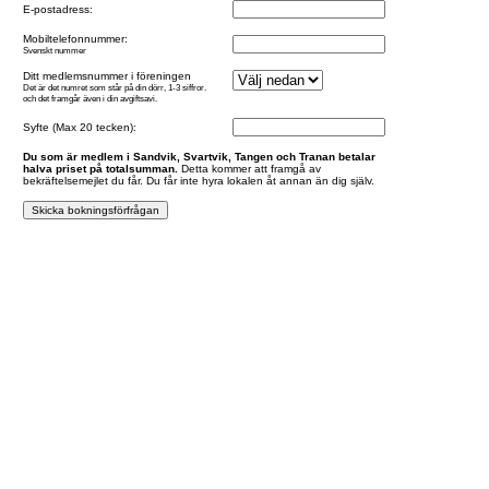
E-postadress:
Mobiltelefonnummer:
Svenskt nummer
Ditt medlemsnummer i föreningen
Det är det numret som står på din dörr, 1-3 siffror.
och det framgår även i din avgiftsavi.
Syfte (Max 20 tecken):
Du som är medlem i Sandvik, Svartvik, Tangen och Tranan betalar
halva priset på totalsumman.
Detta kommer att framgå av
bekräftelsemejlet du får. Du får inte hyra lokalen åt annan än dig själv.