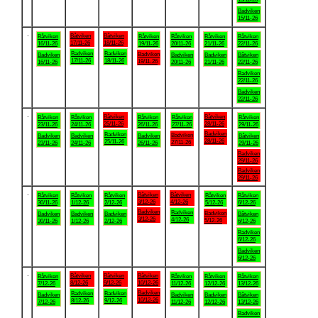
Badviken
15/11-26
.
Båtviken
Båtviken
Båtviken
Båtviken
Båtviken
Båtviken
Båtviken
17/11-26
18/11-26
16/11-26
19/11-26
20/11-26
21/11-26
22/11-26
Badviken
Badviken
Badviken
Badviken
Badviken
Badviken
Båtviken
17/11-26
18/11-26
19/11-26
16/11-26
20/11-26
21/11-26
22/11-26
Badviken
22/11-26
Badviken
22/11-26
.
Båtviken
Båtviken
Båtviken
Båtviken
Båtviken
Båtviken
Båtviken
25/11-26
28/11-26
23/11-26
24/11-26
26/11-26
27/11-26
29/11-26
Badviken
Badviken
Badviken
Badviken
Badviken
Badviken
Båtviken
28/11-26
25/11-26
27/11-26
23/11-26
24/11-26
26/11-26
29/11-26
Badviken
29/11-26
Badviken
29/11-26
.
Båtviken
Båtviken
Båtviken
Båtviken
Båtviken
Båtviken
Båtviken
3/12-26
4/12-26
30/11-26
1/12-26
2/12-26
5/12-26
6/12-26
Badviken
Badviken
Badviken
Badviken
Badviken
Badviken
Båtviken
3/12-26
4/12-26
5/12-26
30/11-26
1/12-26
2/12-26
6/12-26
Badviken
6/12-26
Badviken
6/12-26
.
Båtviken
Båtviken
Båtviken
Båtviken
Båtviken
Båtviken
Båtviken
8/12-26
9/12-26
10/12-26
7/12-26
11/12-26
12/12-26
13/12-26
Badviken
Badviken
Badviken
Badviken
Badviken
Badviken
Båtviken
10/12-26
8/12-26
9/12-26
7/12-26
11/12-26
12/12-26
13/12-26
Badviken