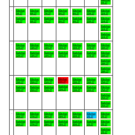
4/4-27
.
Båtviken
Båtviken
Båtviken
Båtviken
Båtviken
Båtviken
Båtviken
5/4-27
6/4-27
7/4-27
8/4-27
9/4-27
10/4-27
11/4-27
Badviken
Badviken
Badviken
Badviken
Badviken
Badviken
Båtviken
5/4-27
6/4-27
7/4-27
8/4-27
9/4-27
10/4-27
11/4-27
Badviken
11/4-27
Badviken
11/4-27
.
Båtviken
Båtviken
Båtviken
Båtviken
Båtviken
Båtviken
Båtviken
12/4-27
13/4-27
14/4-27
15/4-27
16/4-27
17/4-27
18/4-27
Badviken
Badviken
Badviken
Badviken
Badviken
Badviken
Båtviken
12/4-27
13/4-27
14/4-27
15/4-27
16/4-27
17/4-27
18/4-27
Badviken
18/4-27
Badviken
18/4-27
.
Båtviken
Båtviken
Båtviken
Båtviken
Båtviken
Båtviken
Båtviken
22/4-27
19/4-27
20/4-27
21/4-27
23/4-27
24/4-27
25/4-27
Badviken
Badviken
Badviken
Badviken
Badviken
Badviken
Båtviken
22/4-27
19/4-27
20/4-27
21/4-27
23/4-27
24/4-27
25/4-27
Badviken
25/4-27
Badviken
25/4-27
.
Båtviken
Båtviken
Båtviken
Båtviken
Båtviken
Båtviken
Båtviken
26/4-27
27/4-27
28/4-27
29/4-27
30/4-27
1/5-27
2/5-27
Badviken
Badviken
Badviken
Badviken
Badviken
Badviken
Båtviken
26/4-27
27/4-27
28/4-27
29/4-27
30/4-27
1/5-27
2/5-27
Badviken
2/5-27