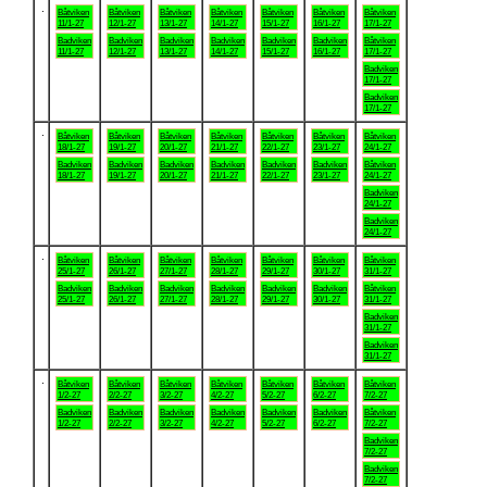
.
Båtviken
Båtviken
Båtviken
Båtviken
Båtviken
Båtviken
Båtviken
11/1-27
12/1-27
13/1-27
14/1-27
15/1-27
16/1-27
17/1-27
Badviken
Badviken
Badviken
Badviken
Badviken
Badviken
Båtviken
11/1-27
12/1-27
13/1-27
14/1-27
15/1-27
16/1-27
17/1-27
Badviken
17/1-27
Badviken
17/1-27
.
Båtviken
Båtviken
Båtviken
Båtviken
Båtviken
Båtviken
Båtviken
18/1-27
19/1-27
20/1-27
21/1-27
22/1-27
23/1-27
24/1-27
Badviken
Badviken
Badviken
Badviken
Badviken
Badviken
Båtviken
18/1-27
19/1-27
20/1-27
21/1-27
22/1-27
23/1-27
24/1-27
Badviken
24/1-27
Badviken
24/1-27
.
Båtviken
Båtviken
Båtviken
Båtviken
Båtviken
Båtviken
Båtviken
25/1-27
26/1-27
27/1-27
28/1-27
29/1-27
30/1-27
31/1-27
Badviken
Badviken
Badviken
Badviken
Badviken
Badviken
Båtviken
25/1-27
26/1-27
27/1-27
28/1-27
29/1-27
30/1-27
31/1-27
Badviken
31/1-27
Badviken
31/1-27
.
Båtviken
Båtviken
Båtviken
Båtviken
Båtviken
Båtviken
Båtviken
1/2-27
2/2-27
3/2-27
4/2-27
5/2-27
6/2-27
7/2-27
Badviken
Badviken
Badviken
Badviken
Badviken
Badviken
Båtviken
1/2-27
2/2-27
3/2-27
4/2-27
5/2-27
6/2-27
7/2-27
Badviken
7/2-27
Badviken
7/2-27