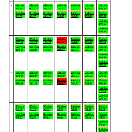
.
Båtviken
Båtviken
Båtviken
Båtviken
Båtviken
Båtviken
Båtviken
8/2-27
9/2-27
10/2-27
11/2-27
12/2-27
13/2-27
14/2-27
Badviken
Badviken
Badviken
Badviken
Badviken
Badviken
Båtviken
8/2-27
9/2-27
10/2-27
11/2-27
12/2-27
13/2-27
14/2-27
Badviken
14/2-27
Badviken
14/2-27
.
Båtviken
Båtviken
Båtviken
Båtviken
Båtviken
Båtviken
Båtviken
18/2-27
15/2-27
16/2-27
17/2-27
19/2-27
20/2-27
21/2-27
Badviken
Badviken
Badviken
Badviken
Badviken
Badviken
Båtviken
18/2-27
15/2-27
16/2-27
17/2-27
19/2-27
20/2-27
21/2-27
Badviken
21/2-27
Badviken
21/2-27
.
Båtviken
Båtviken
Båtviken
Båtviken
Båtviken
Båtviken
Båtviken
22/2-27
23/2-27
24/2-27
25/2-27
26/2-27
27/2-27
28/2-27
Badviken
Badviken
Badviken
Badviken
Badviken
Badviken
Båtviken
25/2-27
22/2-27
23/2-27
24/2-27
26/2-27
27/2-27
28/2-27
Badviken
28/2-27
Badviken
28/2-27
.
Båtviken
Båtviken
Båtviken
Båtviken
Båtviken
Båtviken
Båtviken
1/3-27
2/3-27
3/3-27
4/3-27
5/3-27
6/3-27
7/3-27
Badviken
Badviken
Badviken
Badviken
Badviken
Badviken
Båtviken
1/3-27
2/3-27
3/3-27
4/3-27
5/3-27
6/3-27
7/3-27
Badviken
7/3-27
Badviken