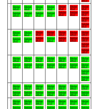
30/5-27
.
Båtviken
Båtviken
Båtviken
Båtviken
Båtviken
Båtviken
Båtviken
4/6-27
5/6-27
6/6-27
31/5-27
1/6-27
2/6-27
3/6-27
Badviken
Badviken
Båtviken
Badviken
Badviken
Badviken
Badviken
4/6-27
5/6-27
6/6-27
31/5-27
1/6-27
2/6-27
3/6-27
Badviken
6/6-27
Badviken
6/6-27
.
Båtviken
Båtviken
Båtviken
Båtviken
Båtviken
Båtviken
Båtviken
9/6-27
10/6-27
11/6-27
12/6-27
13/6-27
7/6-27
8/6-27
Badviken
Badviken
Badviken
Båtviken
Badviken
Badviken
Badviken
9/6-27
11/6-27
12/6-27
13/6-27
10/6-27
7/6-27
8/6-27
Badviken
13/6-27
Badviken
13/6-27
.
Båtviken
Båtviken
Båtviken
Båtviken
Båtviken
Båtviken
Båtviken
14/6-27
15/6-27
16/6-27
17/6-27
18/6-27
19/6-27
20/6-27
Badviken
Badviken
Badviken
Badviken
Badviken
Badviken
Båtviken
14/6-27
15/6-27
16/6-27
17/6-27
18/6-27
19/6-27
20/6-27
Badviken
20/6-27
Badviken
20/6-27
.
Båtviken
Båtviken
Båtviken
Båtviken
Båtviken
Båtviken
Båtviken
21/6-27
22/6-27
23/6-27
24/6-27
25/6-27
26/6-27
27/6-27
Badviken
Badviken
Badviken
Badviken
Badviken
Badviken
Badviken
21/6-27
22/6-27
23/6-27
24/6-27
25/6-27
26/6-27
27/6-27
.
Båtviken
Båtviken
Båtviken
Båtviken
Båtviken
Båtviken
Båtviken
28/6-27
29/6-27
30/6-27
1/7-27
2/7-27
3/7-27
4/7-27
Badviken
Badviken
Badviken
Badviken
Badviken
Badviken
Badviken