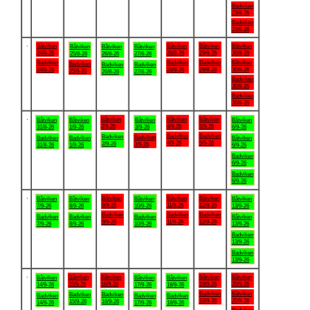
Badviken
23/8-26
Badviken
23/8-26
.
Båtviken
Båtviken
Båtviken
Båtviken
Båtviken
Båtviken
Båtviken
24/8-26
28/8-26
29/8-26
30/8-26
25/8-26
26/8-26
27/8-26
Badviken
Badviken
Badviken
Båtviken
Badviken
Badviken
Badviken
24/8-26
28/8-26
29/8-26
30/8-26
25/8-26
26/8-26
27/8-26
Badviken
30/8-26
Badviken
30/8-26
.
Båtviken
Båtviken
Båtviken
Båtviken
Båtviken
Båtviken
Båtviken
2/9-26
4/9-26
5/9-26
31/8-26
1/9-26
3/9-26
6/9-26
Badviken
Badviken
Badviken
Badviken
Badviken
Badviken
Båtviken
4/9-26
5/9-26
2/9-26
3/9-26
31/8-26
1/9-26
6/9-26
Badviken
6/9-26
Badviken
6/9-26
.
Båtviken
Båtviken
Båtviken
Båtviken
Båtviken
Båtviken
Båtviken
9/9-26
11/9-26
12/9-26
7/9-26
8/9-26
10/9-26
13/9-26
Badviken
Badviken
Badviken
Badviken
Badviken
Badviken
Båtviken
9/9-26
11/9-26
12/9-26
7/9-26
8/9-26
10/9-26
13/9-26
Badviken
13/9-26
Badviken
13/9-26
.
Båtviken
Båtviken
Båtviken
Båtviken
Båtviken
Båtviken
Båtviken
15/9-26
16/9-26
19/9-26
20/9-26
14/9-26
17/9-26
18/9-26
Badviken
Båtviken
Badviken
Badviken
Badviken
Badviken
Badviken
19/9-26
20/9-26
15/9-26
16/9-26
14/9-26
17/9-26
18/9-26