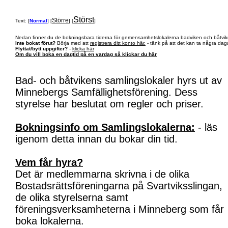
Störst
Större
Text: [
Normal
] [
] [
]
Nedan finner du de bokningsbara tiderna för gemensamhetslokalerna badviken och båtvik
Inte bokat förut?
Börja med att
registrera ditt konto här.
- tänk på att det kan ta några daga
Flyttat/bytt uppgifter?
-
klicka här
Om du vill boka en dagtid på en vardag så klickar du här
Bad- och båtvikens samlingslokaler hyrs ut av
Minnebergs Samfällighetsförening. Dess
styrelse har beslutat om regler och priser.
Bokningsinfo om Samlingslokalerna:
- läs
igenom detta innan du bokar din tid.
Vem får hyra?
Det är medlemmarna skrivna i de olika
Bostadsrättsföreningarna på Svartviksslingan,
de olika styrelserna samt
föreningsverksamheterna i Minneberg som får
boka lokalerna.