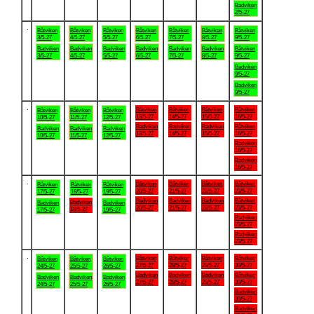
Badviken
2/5-27
.
Båtviken
Båtviken
Båtviken
Båtviken
Båtviken
Båtviken
Båtviken
3/5-27
4/5-27
5/5-27
6/5-27
7/5-27
8/5-27
9/5-27
Badviken
Badviken
Badviken
Badviken
Badviken
Badviken
Båtviken
3/5-27
4/5-27
5/5-27
6/5-27
7/5-27
8/5-27
9/5-27
Badviken
9/5-27
Badviken
9/5-27
.
Båtviken
Båtviken
Båtviken
Båtviken
Båtviken
Båtviken
Båtviken
13/5-27
14/5-27
15/5-27
16/5-27
10/5-27
11/5-27
12/5-27
Badviken
Badviken
Badviken
Båtviken
Badviken
Badviken
Badviken
13/5-27
14/5-27
15/5-27
16/5-27
10/5-27
11/5-27
12/5-27
Badviken
16/5-27
Badviken
16/5-27
.
Båtviken
Båtviken
Båtviken
Båtviken
Båtviken
Båtviken
Båtviken
20/5-27
21/5-27
22/5-27
23/5-27
17/5-27
18/5-27
19/5-27
Badviken
Badviken
Badviken
Båtviken
Badviken
Badviken
Badviken
20/5-27
21/5-27
22/5-27
23/5-27
18/5-27
17/5-27
19/5-27
Badviken
23/5-27
Badviken
23/5-27
.
Båtviken
Båtviken
Båtviken
Båtviken
Båtviken
Båtviken
Båtviken
27/5-27
28/5-27
29/5-27
30/5-27
24/5-27
25/5-27
26/5-27
Badviken
Badviken
Badviken
Båtviken
Badviken
Badviken
Badviken
27/5-27
28/5-27
29/5-27
30/5-27
24/5-27
25/5-27
26/5-27
Badviken
30/5-27
Badviken