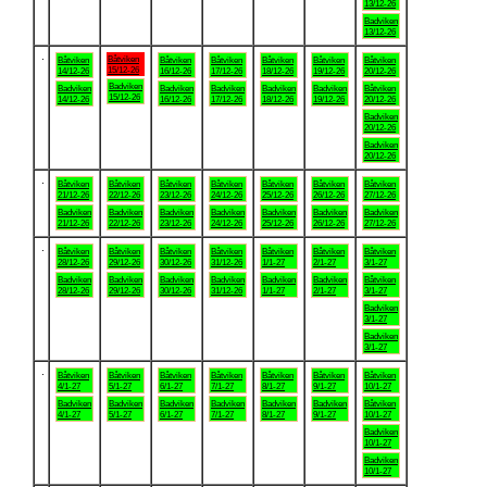
13/12-26
Badviken
13/12-26
.
Båtviken
Båtviken
Båtviken
Båtviken
Båtviken
Båtviken
Båtviken
15/12-26
14/12-26
16/12-26
17/12-26
18/12-26
19/12-26
20/12-26
Badviken
Badviken
Badviken
Badviken
Badviken
Badviken
Båtviken
15/12-26
14/12-26
16/12-26
17/12-26
18/12-26
19/12-26
20/12-26
Badviken
20/12-26
Badviken
20/12-26
.
Båtviken
Båtviken
Båtviken
Båtviken
Båtviken
Båtviken
Båtviken
21/12-26
22/12-26
23/12-26
24/12-26
25/12-26
26/12-26
27/12-26
Badviken
Badviken
Badviken
Badviken
Badviken
Badviken
Badviken
21/12-26
22/12-26
23/12-26
24/12-26
25/12-26
26/12-26
27/12-26
.
Båtviken
Båtviken
Båtviken
Båtviken
Båtviken
Båtviken
Båtviken
28/12-26
29/12-26
30/12-26
31/12-26
1/1-27
2/1-27
3/1-27
Badviken
Badviken
Badviken
Badviken
Badviken
Badviken
Båtviken
28/12-26
29/12-26
30/12-26
31/12-26
1/1-27
2/1-27
3/1-27
Badviken
3/1-27
Badviken
3/1-27
.
Båtviken
Båtviken
Båtviken
Båtviken
Båtviken
Båtviken
Båtviken
4/1-27
5/1-27
6/1-27
7/1-27
8/1-27
9/1-27
10/1-27
Badviken
Badviken
Badviken
Badviken
Badviken
Badviken
Båtviken
4/1-27
5/1-27
6/1-27
7/1-27
8/1-27
9/1-27
10/1-27
Badviken
10/1-27
Badviken
10/1-27