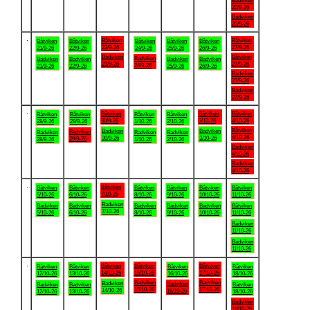
Badviken
20/9-26
Badviken
20/9-26
.
Båtviken
Båtviken
Båtviken
Båtviken
Båtviken
Båtviken
Båtviken
23/9-26
27/9-26
21/9-26
22/9-26
24/9-26
25/9-26
26/9-26
Badviken
Båtviken
Badviken
Badviken
Badviken
Badviken
Badviken
23/9-26
27/9-26
24/9-26
21/9-26
22/9-26
25/9-26
26/9-26
Badviken
27/9-26
Badviken
27/9-26
.
Båtviken
Båtviken
Båtviken
Båtviken
Båtviken
Båtviken
Båtviken
30/9-26
3/10-26
4/10-26
28/9-26
29/9-26
1/10-26
2/10-26
Båtviken
Badviken
Badviken
Badviken
Badviken
Badviken
Badviken
4/10-26
30/9-26
3/10-26
29/9-26
28/9-26
1/10-26
2/10-26
Badviken
4/10-26
Badviken
4/10-26
.
Båtviken
Båtviken
Båtviken
Båtviken
Båtviken
Båtviken
Båtviken
7/10-26
5/10-26
6/10-26
8/10-26
9/10-26
10/10-26
11/10-26
Badviken
Badviken
Badviken
Badviken
Badviken
Badviken
Båtviken
7/10-26
5/10-26
6/10-26
8/10-26
9/10-26
10/10-26
11/10-26
Badviken
11/10-26
Badviken
11/10-26
.
Båtviken
Båtviken
Båtviken
Båtviken
Båtviken
Båtviken
Båtviken
14/10-26
15/10-26
17/10-26
12/10-26
13/10-26
16/10-26
18/10-26
Badviken
Badviken
Badviken
Badviken
Badviken
Badviken
Båtviken
15/10-26
17/10-26
14/10-26
16/10-26
12/10-26
13/10-26
18/10-26
Badviken
18/10-26