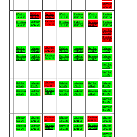
Badviken
18/10-26
.
Båtviken
Båtviken
Båtviken
Båtviken
Båtviken
Båtviken
Båtviken
20/10-26
21/10-26
19/10-26
22/10-26
23/10-26
24/10-26
25/10-26
Badviken
Badviken
Badviken
Badviken
Badviken
Badviken
Båtviken
21/10-26
20/10-26
24/10-26
19/10-26
22/10-26
23/10-26
25/10-26
Badviken
25/10-26
Badviken
25/10-26
.
Båtviken
Båtviken
Båtviken
Båtviken
Båtviken
Båtviken
Båtviken
28/10-26
26/10-26
27/10-26
29/10-26
30/10-26
31/10-26
1/11-26
Badviken
Badviken
Badviken
Badviken
Badviken
Badviken
Båtviken
28/10-26
26/10-26
27/10-26
29/10-26
30/10-26
31/10-26
1/11-26
Badviken
1/11-26
Badviken
1/11-26
.
Båtviken
Båtviken
Båtviken
Båtviken
Båtviken
Båtviken
Båtviken
4/11-26
2/11-26
3/11-26
5/11-26
6/11-26
7/11-26
8/11-26
Badviken
Badviken
Badviken
Badviken
Badviken
Badviken
Båtviken
4/11-26
2/11-26
3/11-26
5/11-26
6/11-26
7/11-26
8/11-26
Badviken
8/11-26
Badviken
8/11-26
.
Båtviken
Båtviken
Båtviken
Båtviken
Båtviken
Båtviken
Båtviken
11/11-26
14/11-26
9/11-26
10/11-26
12/11-26
13/11-26
15/11-26
Badviken
Badviken
Badviken
Badviken
Badviken
Badviken
Båtviken
11/11-26
14/11-26
9/11-26
10/11-26
12/11-26
13/11-26
15/11-26
Badviken
15/11-26