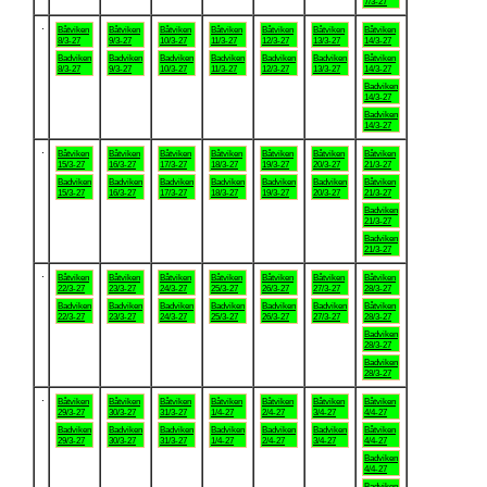
7/3-27
.
Båtviken
Båtviken
Båtviken
Båtviken
Båtviken
Båtviken
Båtviken
8/3-27
9/3-27
10/3-27
11/3-27
12/3-27
13/3-27
14/3-27
Badviken
Badviken
Badviken
Badviken
Badviken
Badviken
Båtviken
8/3-27
9/3-27
10/3-27
11/3-27
12/3-27
13/3-27
14/3-27
Badviken
14/3-27
Badviken
14/3-27
.
Båtviken
Båtviken
Båtviken
Båtviken
Båtviken
Båtviken
Båtviken
15/3-27
16/3-27
17/3-27
18/3-27
19/3-27
20/3-27
21/3-27
Badviken
Badviken
Badviken
Badviken
Badviken
Badviken
Båtviken
15/3-27
16/3-27
17/3-27
18/3-27
19/3-27
20/3-27
21/3-27
Badviken
21/3-27
Badviken
21/3-27
.
Båtviken
Båtviken
Båtviken
Båtviken
Båtviken
Båtviken
Båtviken
22/3-27
23/3-27
24/3-27
25/3-27
26/3-27
27/3-27
28/3-27
Badviken
Badviken
Badviken
Badviken
Badviken
Badviken
Båtviken
22/3-27
23/3-27
24/3-27
25/3-27
26/3-27
27/3-27
28/3-27
Badviken
28/3-27
Badviken
28/3-27
.
Båtviken
Båtviken
Båtviken
Båtviken
Båtviken
Båtviken
Båtviken
29/3-27
30/3-27
31/3-27
1/4-27
2/4-27
3/4-27
4/4-27
Badviken
Badviken
Badviken
Badviken
Badviken
Badviken
Båtviken
29/3-27
30/3-27
31/3-27
1/4-27
2/4-27
3/4-27
4/4-27
Badviken
4/4-27
Badviken