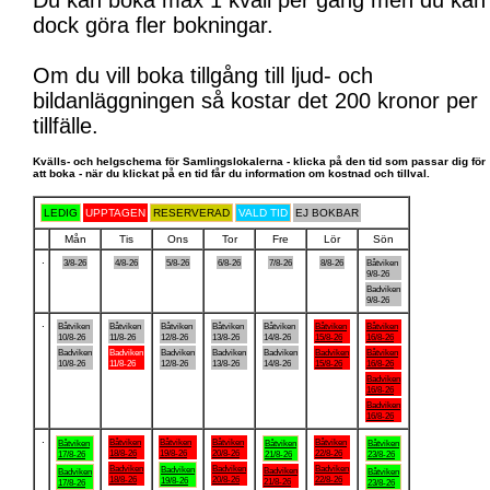
Du kan boka max 1 kväll per gång men du kan
dock göra fler bokningar.
Om du vill boka tillgång till ljud- och
bildanläggningen så kostar det 200 kronor per
tillfälle.
Kvälls- och helgschema för Samlingslokalerna - klicka på den tid som passar dig för
att boka - när du klickat på en tid får du information om kostnad och tillval.
LEDIG
UPPTAGEN
RESERVERAD
VALD TID
EJ BOKBAR
Mån
Tis
Ons
Tor
Fre
Lör
Sön
.
3/8-26
4/8-26
5/8-26
6/8-26
7/8-26
8/8-26
Båtviken
9/8-26
Badviken
9/8-26
.
Båtviken
Båtviken
Båtviken
Båtviken
Båtviken
Båtviken
Båtviken
10/8-26
11/8-26
12/8-26
13/8-26
14/8-26
15/8-26
16/8-26
Badviken
Badviken
Badviken
Badviken
Badviken
Badviken
Båtviken
10/8-26
11/8-26
12/8-26
13/8-26
14/8-26
15/8-26
16/8-26
Badviken
16/8-26
Badviken
16/8-26
.
Båtviken
Båtviken
Båtviken
Båtviken
Båtviken
Båtviken
Båtviken
18/8-26
19/8-26
20/8-26
22/8-26
17/8-26
21/8-26
23/8-26
Badviken
Badviken
Badviken
Badviken
Badviken
Badviken
Båtviken
18/8-26
20/8-26
22/8-26
19/8-26
21/8-26
17/8-26
23/8-26