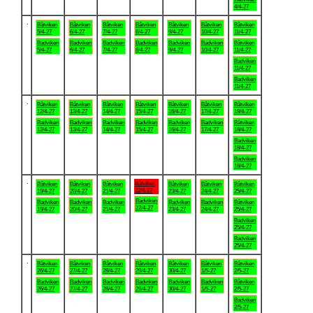
4/4-27
.
Båtviken
Båtviken
Båtviken
Båtviken
Båtviken
Båtviken
Båtviken
5/4-27
6/4-27
7/4-27
8/4-27
9/4-27
10/4-27
11/4-27
Badviken
Badviken
Badviken
Badviken
Badviken
Badviken
Båtviken
5/4-27
6/4-27
7/4-27
8/4-27
9/4-27
10/4-27
11/4-27
Badviken
11/4-27
Badviken
11/4-27
.
Båtviken
Båtviken
Båtviken
Båtviken
Båtviken
Båtviken
Båtviken
12/4-27
13/4-27
14/4-27
15/4-27
16/4-27
17/4-27
18/4-27
Badviken
Badviken
Badviken
Badviken
Badviken
Badviken
Båtviken
12/4-27
13/4-27
14/4-27
15/4-27
16/4-27
17/4-27
18/4-27
Badviken
18/4-27
Badviken
18/4-27
.
Båtviken
Båtviken
Båtviken
Båtviken
Båtviken
Båtviken
Båtviken
22/4-27
19/4-27
20/4-27
21/4-27
23/4-27
24/4-27
25/4-27
Badviken
Badviken
Badviken
Badviken
Badviken
Badviken
Båtviken
22/4-27
19/4-27
20/4-27
21/4-27
23/4-27
24/4-27
25/4-27
Badviken
25/4-27
Badviken
25/4-27
.
Båtviken
Båtviken
Båtviken
Båtviken
Båtviken
Båtviken
Båtviken
26/4-27
27/4-27
28/4-27
29/4-27
30/4-27
1/5-27
2/5-27
Badviken
Badviken
Badviken
Badviken
Badviken
Badviken
Båtviken
26/4-27
27/4-27
28/4-27
29/4-27
30/4-27
1/5-27
2/5-27
Badviken
2/5-27