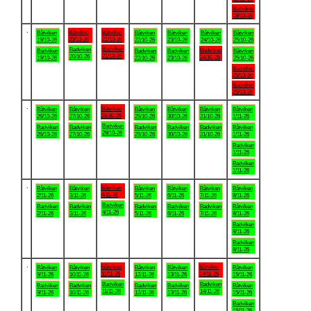
Badviken
18/10-26
.
Båtviken
Båtviken
Båtviken
Båtviken
Båtviken
Båtviken
Båtviken
20/10-26
21/10-26
19/10-26
22/10-26
23/10-26
24/10-26
25/10-26
Badviken
Badviken
Badviken
Badviken
Badviken
Badviken
Båtviken
21/10-26
20/10-26
24/10-26
19/10-26
22/10-26
23/10-26
25/10-26
Badviken
25/10-26
Badviken
25/10-26
.
Båtviken
Båtviken
Båtviken
Båtviken
Båtviken
Båtviken
Båtviken
28/10-26
26/10-26
27/10-26
29/10-26
30/10-26
31/10-26
1/11-26
Badviken
Badviken
Badviken
Badviken
Badviken
Badviken
Båtviken
28/10-26
26/10-26
27/10-26
29/10-26
30/10-26
31/10-26
1/11-26
Badviken
1/11-26
Badviken
1/11-26
.
Båtviken
Båtviken
Båtviken
Båtviken
Båtviken
Båtviken
Båtviken
4/11-26
2/11-26
3/11-26
5/11-26
6/11-26
7/11-26
8/11-26
Badviken
Badviken
Badviken
Badviken
Badviken
Badviken
Båtviken
4/11-26
2/11-26
3/11-26
5/11-26
6/11-26
7/11-26
8/11-26
Badviken
8/11-26
Badviken
8/11-26
.
Båtviken
Båtviken
Båtviken
Båtviken
Båtviken
Båtviken
Båtviken
11/11-26
14/11-26
9/11-26
10/11-26
12/11-26
13/11-26
15/11-26
Badviken
Badviken
Badviken
Badviken
Badviken
Badviken
Båtviken
11/11-26
14/11-26
9/11-26
10/11-26
12/11-26
13/11-26
15/11-26
Badviken
15/11-26