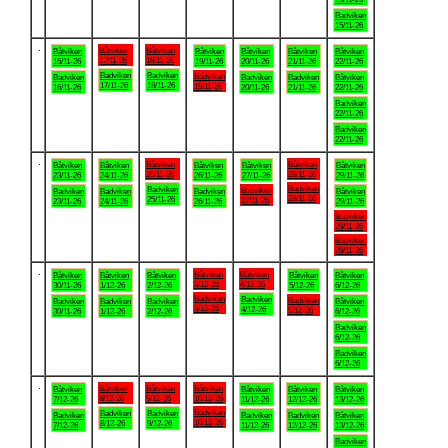
Badviken
15/11-26
.
Båtviken
Båtviken
Båtviken
Båtviken
Båtviken
Båtviken
Båtviken
17/11-26
18/11-26
16/11-26
19/11-26
20/11-26
21/11-26
22/11-26
Badviken
Badviken
Badviken
Badviken
Badviken
Badviken
Båtviken
17/11-26
18/11-26
19/11-26
16/11-26
20/11-26
21/11-26
22/11-26
Badviken
22/11-26
Badviken
22/11-26
.
Båtviken
Båtviken
Båtviken
Båtviken
Båtviken
Båtviken
Båtviken
25/11-26
28/11-26
23/11-26
24/11-26
26/11-26
27/11-26
29/11-26
Badviken
Badviken
Badviken
Badviken
Badviken
Badviken
Båtviken
28/11-26
25/11-26
27/11-26
23/11-26
24/11-26
26/11-26
29/11-26
Badviken
29/11-26
Badviken
29/11-26
.
Båtviken
Båtviken
Båtviken
Båtviken
Båtviken
Båtviken
Båtviken
3/12-26
4/12-26
30/11-26
1/12-26
2/12-26
5/12-26
6/12-26
Badviken
Badviken
Badviken
Badviken
Badviken
Badviken
Båtviken
3/12-26
4/12-26
5/12-26
30/11-26
1/12-26
2/12-26
6/12-26
Badviken
6/12-26
Badviken
6/12-26
.
Båtviken
Båtviken
Båtviken
Båtviken
Båtviken
Båtviken
Båtviken
8/12-26
9/12-26
10/12-26
7/12-26
11/12-26
12/12-26
13/12-26
Badviken
Badviken
Badviken
Badviken
Badviken
Badviken
Båtviken
10/12-26
8/12-26
9/12-26
7/12-26
11/12-26
12/12-26
13/12-26
Badviken