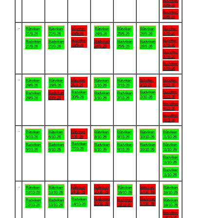
Badviken
20/9-26
Badviken
20/9-26
.
Båtviken
Båtviken
Båtviken
Båtviken
Båtviken
Båtviken
Båtviken
23/9-26
27/9-26
21/9-26
22/9-26
24/9-26
25/9-26
26/9-26
Badviken
Båtviken
Badviken
Badviken
Badviken
Badviken
Badviken
23/9-26
27/9-26
24/9-26
21/9-26
22/9-26
25/9-26
26/9-26
Badviken
27/9-26
Badviken
27/9-26
.
Båtviken
Båtviken
Båtviken
Båtviken
Båtviken
Båtviken
Båtviken
30/9-26
3/10-26
4/10-26
28/9-26
29/9-26
1/10-26
2/10-26
Båtviken
Badviken
Badviken
Badviken
Badviken
Badviken
Badviken
4/10-26
30/9-26
3/10-26
29/9-26
28/9-26
1/10-26
2/10-26
Badviken
4/10-26
Badviken
4/10-26
.
Båtviken
Båtviken
Båtviken
Båtviken
Båtviken
Båtviken
Båtviken
7/10-26
5/10-26
6/10-26
8/10-26
9/10-26
10/10-26
11/10-26
Badviken
Badviken
Badviken
Badviken
Badviken
Badviken
Båtviken
7/10-26
5/10-26
6/10-26
8/10-26
9/10-26
10/10-26
11/10-26
Badviken
11/10-26
Badviken
11/10-26
.
Båtviken
Båtviken
Båtviken
Båtviken
Båtviken
Båtviken
Båtviken
14/10-26
15/10-26
17/10-26
12/10-26
13/10-26
16/10-26
18/10-26
Badviken
Badviken
Badviken
Badviken
Badviken
Badviken
Båtviken
15/10-26
17/10-26
14/10-26
16/10-26
12/10-26
13/10-26
18/10-26
Badviken
18/10-26