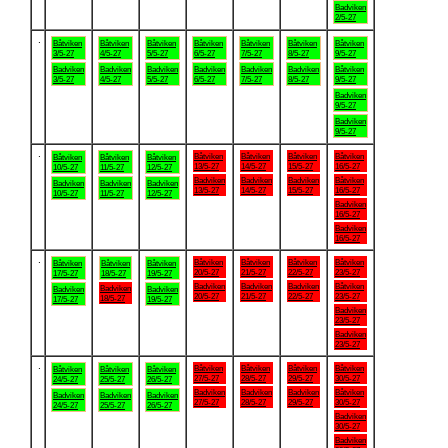
Badviken
2/5-27
.
Båtviken
Båtviken
Båtviken
Båtviken
Båtviken
Båtviken
Båtviken
3/5-27
4/5-27
5/5-27
6/5-27
7/5-27
8/5-27
9/5-27
Badviken
Badviken
Badviken
Badviken
Badviken
Badviken
Båtviken
3/5-27
4/5-27
5/5-27
6/5-27
7/5-27
8/5-27
9/5-27
Badviken
9/5-27
Badviken
9/5-27
.
Båtviken
Båtviken
Båtviken
Båtviken
Båtviken
Båtviken
Båtviken
13/5-27
14/5-27
15/5-27
16/5-27
10/5-27
11/5-27
12/5-27
Badviken
Badviken
Badviken
Båtviken
Badviken
Badviken
Badviken
13/5-27
14/5-27
15/5-27
16/5-27
10/5-27
11/5-27
12/5-27
Badviken
16/5-27
Badviken
16/5-27
.
Båtviken
Båtviken
Båtviken
Båtviken
Båtviken
Båtviken
Båtviken
20/5-27
21/5-27
22/5-27
23/5-27
17/5-27
18/5-27
19/5-27
Badviken
Badviken
Badviken
Båtviken
Badviken
Badviken
Badviken
20/5-27
21/5-27
22/5-27
23/5-27
18/5-27
17/5-27
19/5-27
Badviken
23/5-27
Badviken
23/5-27
.
Båtviken
Båtviken
Båtviken
Båtviken
Båtviken
Båtviken
Båtviken
27/5-27
28/5-27
29/5-27
30/5-27
24/5-27
25/5-27
26/5-27
Badviken
Badviken
Badviken
Båtviken
Badviken
Badviken
Badviken
27/5-27
28/5-27
29/5-27
30/5-27
24/5-27
25/5-27
26/5-27
Badviken
30/5-27
Badviken