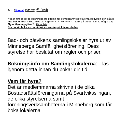
Störst
Större
Text: [
Normal
] [
] [
]
Nedan finner du de bokningsbara tiderna för gemensamhetslokalerna badviken och båtvik
Inte bokat förut?
Börja med att
registrera ditt konto här.
- tänk på att det kan ta några daga
Flyttat/bytt uppgifter?
-
klicka här
Om du vill boka en dagtid på en vardag så klickar du här
Bad- och båtvikens samlingslokaler hyrs ut av
Minnebergs Samfällighetsförening. Dess
styrelse har beslutat om regler och priser.
Bokningsinfo om Samlingslokalerna:
- läs
igenom detta innan du bokar din tid.
Vem får hyra?
Det är medlemmarna skrivna i de olika
Bostadsrättsföreningarna på Svartviksslingan,
de olika styrelserna samt
föreningsverksamheterna i Minneberg som får
boka lokalerna.