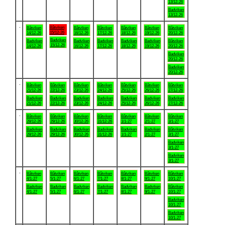
13/12-26
Badviken
13/12-26
.
Båtviken
Båtviken
Båtviken
Båtviken
Båtviken
Båtviken
Båtviken
15/12-26
14/12-26
16/12-26
17/12-26
18/12-26
19/12-26
20/12-26
Badviken
Badviken
Badviken
Badviken
Badviken
Badviken
Båtviken
15/12-26
14/12-26
16/12-26
17/12-26
18/12-26
19/12-26
20/12-26
Badviken
20/12-26
Badviken
20/12-26
.
Båtviken
Båtviken
Båtviken
Båtviken
Båtviken
Båtviken
Båtviken
21/12-26
22/12-26
23/12-26
24/12-26
25/12-26
26/12-26
27/12-26
Badviken
Badviken
Badviken
Badviken
Badviken
Badviken
Badviken
21/12-26
22/12-26
23/12-26
24/12-26
25/12-26
26/12-26
27/12-26
.
Båtviken
Båtviken
Båtviken
Båtviken
Båtviken
Båtviken
Båtviken
28/12-26
29/12-26
30/12-26
31/12-26
1/1-27
2/1-27
3/1-27
Badviken
Badviken
Badviken
Badviken
Badviken
Badviken
Båtviken
28/12-26
29/12-26
30/12-26
31/12-26
1/1-27
2/1-27
3/1-27
Badviken
3/1-27
Badviken
3/1-27
.
Båtviken
Båtviken
Båtviken
Båtviken
Båtviken
Båtviken
Båtviken
4/1-27
5/1-27
6/1-27
7/1-27
8/1-27
9/1-27
10/1-27
Badviken
Badviken
Badviken
Badviken
Badviken
Badviken
Båtviken
4/1-27
5/1-27
6/1-27
7/1-27
8/1-27
9/1-27
10/1-27
Badviken
10/1-27
Badviken
10/1-27