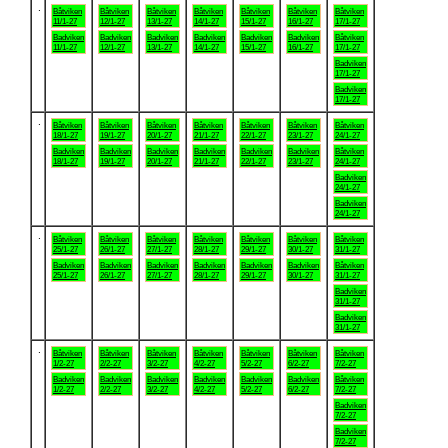
.
Båtviken
Båtviken
Båtviken
Båtviken
Båtviken
Båtviken
Båtviken
11/1-27
12/1-27
13/1-27
14/1-27
15/1-27
16/1-27
17/1-27
Badviken
Badviken
Badviken
Badviken
Badviken
Badviken
Båtviken
11/1-27
12/1-27
13/1-27
14/1-27
15/1-27
16/1-27
17/1-27
Badviken
17/1-27
Badviken
17/1-27
.
Båtviken
Båtviken
Båtviken
Båtviken
Båtviken
Båtviken
Båtviken
18/1-27
19/1-27
20/1-27
21/1-27
22/1-27
23/1-27
24/1-27
Badviken
Badviken
Badviken
Badviken
Badviken
Badviken
Båtviken
18/1-27
19/1-27
20/1-27
21/1-27
22/1-27
23/1-27
24/1-27
Badviken
24/1-27
Badviken
24/1-27
.
Båtviken
Båtviken
Båtviken
Båtviken
Båtviken
Båtviken
Båtviken
25/1-27
26/1-27
27/1-27
28/1-27
29/1-27
30/1-27
31/1-27
Badviken
Badviken
Badviken
Badviken
Badviken
Badviken
Båtviken
25/1-27
26/1-27
27/1-27
28/1-27
29/1-27
30/1-27
31/1-27
Badviken
31/1-27
Badviken
31/1-27
.
Båtviken
Båtviken
Båtviken
Båtviken
Båtviken
Båtviken
Båtviken
1/2-27
2/2-27
3/2-27
4/2-27
5/2-27
6/2-27
7/2-27
Badviken
Badviken
Badviken
Badviken
Badviken
Badviken
Båtviken
1/2-27
2/2-27
3/2-27
4/2-27
5/2-27
6/2-27
7/2-27
Badviken
7/2-27
Badviken
7/2-27