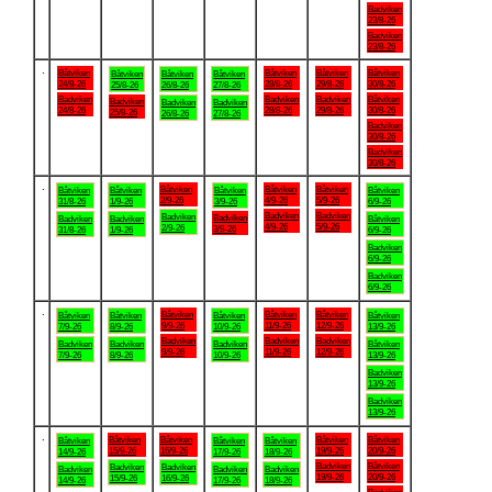
Badviken
23/8-26
Badviken
23/8-26
.
Båtviken
Båtviken
Båtviken
Båtviken
Båtviken
Båtviken
Båtviken
24/8-26
28/8-26
29/8-26
30/8-26
25/8-26
26/8-26
27/8-26
Badviken
Badviken
Badviken
Båtviken
Badviken
Badviken
Badviken
24/8-26
28/8-26
29/8-26
30/8-26
25/8-26
26/8-26
27/8-26
Badviken
30/8-26
Badviken
30/8-26
.
Båtviken
Båtviken
Båtviken
Båtviken
Båtviken
Båtviken
Båtviken
2/9-26
4/9-26
5/9-26
31/8-26
1/9-26
3/9-26
6/9-26
Badviken
Badviken
Badviken
Badviken
Badviken
Badviken
Båtviken
4/9-26
5/9-26
2/9-26
3/9-26
31/8-26
1/9-26
6/9-26
Badviken
6/9-26
Badviken
6/9-26
.
Båtviken
Båtviken
Båtviken
Båtviken
Båtviken
Båtviken
Båtviken
9/9-26
11/9-26
12/9-26
7/9-26
8/9-26
10/9-26
13/9-26
Badviken
Badviken
Badviken
Badviken
Badviken
Badviken
Båtviken
9/9-26
11/9-26
12/9-26
7/9-26
8/9-26
10/9-26
13/9-26
Badviken
13/9-26
Badviken
13/9-26
.
Båtviken
Båtviken
Båtviken
Båtviken
Båtviken
Båtviken
Båtviken
15/9-26
16/9-26
19/9-26
20/9-26
14/9-26
17/9-26
18/9-26
Badviken
Båtviken
Badviken
Badviken
Badviken
Badviken
Badviken
19/9-26
20/9-26
15/9-26
16/9-26
14/9-26
17/9-26
18/9-26