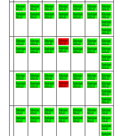
.
Båtviken
Båtviken
Båtviken
Båtviken
Båtviken
Båtviken
Båtviken
8/2-27
9/2-27
10/2-27
11/2-27
12/2-27
13/2-27
14/2-27
Badviken
Badviken
Badviken
Badviken
Badviken
Badviken
Båtviken
8/2-27
9/2-27
10/2-27
11/2-27
12/2-27
13/2-27
14/2-27
Badviken
14/2-27
Badviken
14/2-27
.
Båtviken
Båtviken
Båtviken
Båtviken
Båtviken
Båtviken
Båtviken
18/2-27
15/2-27
16/2-27
17/2-27
19/2-27
20/2-27
21/2-27
Badviken
Badviken
Badviken
Badviken
Badviken
Badviken
Båtviken
18/2-27
15/2-27
16/2-27
17/2-27
19/2-27
20/2-27
21/2-27
Badviken
21/2-27
Badviken
21/2-27
.
Båtviken
Båtviken
Båtviken
Båtviken
Båtviken
Båtviken
Båtviken
22/2-27
23/2-27
24/2-27
25/2-27
26/2-27
27/2-27
28/2-27
Badviken
Badviken
Badviken
Badviken
Badviken
Badviken
Båtviken
25/2-27
22/2-27
23/2-27
24/2-27
26/2-27
27/2-27
28/2-27
Badviken
28/2-27
Badviken
28/2-27
.
Båtviken
Båtviken
Båtviken
Båtviken
Båtviken
Båtviken
Båtviken
1/3-27
2/3-27
3/3-27
4/3-27
5/3-27
6/3-27
7/3-27
Badviken
Badviken
Badviken
Badviken
Badviken
Badviken
Båtviken
1/3-27
2/3-27
3/3-27
4/3-27
5/3-27
6/3-27
7/3-27
Badviken
7/3-27
Badviken