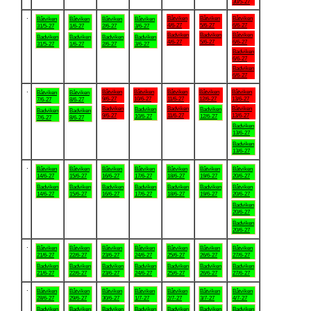
30/5-27
.
Båtviken
Båtviken
Båtviken
Båtviken
Båtviken
Båtviken
Båtviken
4/6-27
5/6-27
6/6-27
31/5-27
1/6-27
2/6-27
3/6-27
Badviken
Badviken
Båtviken
Badviken
Badviken
Badviken
Badviken
4/6-27
5/6-27
6/6-27
31/5-27
1/6-27
2/6-27
3/6-27
Badviken
6/6-27
Badviken
6/6-27
.
Båtviken
Båtviken
Båtviken
Båtviken
Båtviken
Båtviken
Båtviken
9/6-27
10/6-27
11/6-27
12/6-27
13/6-27
7/6-27
8/6-27
Badviken
Badviken
Båtviken
Badviken
Badviken
Badviken
Badviken
9/6-27
11/6-27
13/6-27
10/6-27
12/6-27
7/6-27
8/6-27
Badviken
13/6-27
Badviken
13/6-27
.
Båtviken
Båtviken
Båtviken
Båtviken
Båtviken
Båtviken
Båtviken
14/6-27
15/6-27
16/6-27
17/6-27
18/6-27
19/6-27
20/6-27
Badviken
Badviken
Badviken
Badviken
Badviken
Badviken
Båtviken
14/6-27
15/6-27
16/6-27
17/6-27
18/6-27
19/6-27
20/6-27
Badviken
20/6-27
Badviken
20/6-27
.
Båtviken
Båtviken
Båtviken
Båtviken
Båtviken
Båtviken
Båtviken
21/6-27
22/6-27
23/6-27
24/6-27
25/6-27
26/6-27
27/6-27
Badviken
Badviken
Badviken
Badviken
Badviken
Badviken
Badviken
21/6-27
22/6-27
23/6-27
24/6-27
25/6-27
26/6-27
27/6-27
.
Båtviken
Båtviken
Båtviken
Båtviken
Båtviken
Båtviken
Båtviken
28/6-27
29/6-27
30/6-27
1/7-27
2/7-27
3/7-27
4/7-27
Badviken
Badviken
Badviken
Badviken
Badviken
Badviken
Badviken