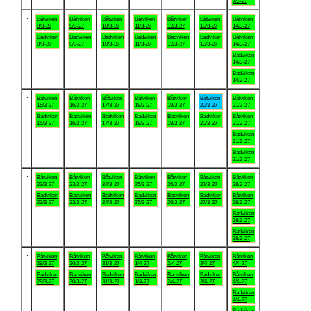
7/3-27
.
Båtviken
Båtviken
Båtviken
Båtviken
Båtviken
Båtviken
Båtviken
8/3-27
9/3-27
10/3-27
11/3-27
12/3-27
13/3-27
14/3-27
Badviken
Badviken
Badviken
Badviken
Badviken
Badviken
Båtviken
8/3-27
9/3-27
10/3-27
11/3-27
12/3-27
13/3-27
14/3-27
Badviken
14/3-27
Badviken
14/3-27
.
Båtviken
Båtviken
Båtviken
Båtviken
Båtviken
Båtviken
Båtviken
15/3-27
16/3-27
17/3-27
18/3-27
19/3-27
20/3-27
21/3-27
Badviken
Badviken
Badviken
Badviken
Badviken
Badviken
Båtviken
15/3-27
16/3-27
17/3-27
18/3-27
19/3-27
20/3-27
21/3-27
Badviken
21/3-27
Badviken
21/3-27
.
Båtviken
Båtviken
Båtviken
Båtviken
Båtviken
Båtviken
Båtviken
22/3-27
23/3-27
24/3-27
25/3-27
26/3-27
27/3-27
28/3-27
Badviken
Badviken
Badviken
Badviken
Badviken
Badviken
Båtviken
22/3-27
23/3-27
24/3-27
25/3-27
26/3-27
27/3-27
28/3-27
Badviken
28/3-27
Badviken
28/3-27
.
Båtviken
Båtviken
Båtviken
Båtviken
Båtviken
Båtviken
Båtviken
29/3-27
30/3-27
31/3-27
1/4-27
2/4-27
3/4-27
4/4-27
Badviken
Badviken
Badviken
Badviken
Badviken
Badviken
Båtviken
29/3-27
30/3-27
31/3-27
1/4-27
2/4-27
3/4-27
4/4-27
Badviken
4/4-27
Badviken