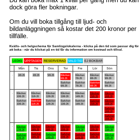
Du kan boka max 1 kväll per gång men du kan
dock göra fler bokningar.
Om du vill boka tillgång till ljud- och
bildanläggningen så kostar det 200 kronor per
tillfälle.
Kvälls- och helgschema för Samlingslokalerna - klicka på den tid som passar dig för
att boka - när du klickat på en tid får du information om kostnad och tillval.
LEDIG
UPPTAGEN
RESERVERAD
VALD TID
EJ BOKBAR
Mån
Tis
Ons
Tor
Fre
Lör
Sön
.
3/8-26
4/8-26
5/8-26
Båtviken
Båtviken
Båtviken
Båtviken
6/8-26
7/8-26
8/8-26
9/8-26
Badviken
Badviken
Badviken
Badviken
6/8-26
7/8-26
8/8-26
9/8-26
.
Båtviken
Båtviken
Båtviken
Båtviken
Båtviken
Båtviken
Båtviken
10/8-26
11/8-26
12/8-26
13/8-26
14/8-26
15/8-26
16/8-26
Badviken
Badviken
Badviken
Badviken
Badviken
Badviken
Båtviken
10/8-26
11/8-26
12/8-26
13/8-26
14/8-26
15/8-26
16/8-26
Badviken
16/8-26
Badviken
16/8-26
.
Båtviken
Båtviken
Båtviken
Båtviken
Båtviken
Båtviken
Båtviken
18/8-26
19/8-26
20/8-26
22/8-26
17/8-26
21/8-26
23/8-26
Badviken
Badviken
Badviken
Badviken
Badviken
Badviken
Båtviken
18/8-26
20/8-26
22/8-26
19/8-26
21/8-26
17/8-26
23/8-26