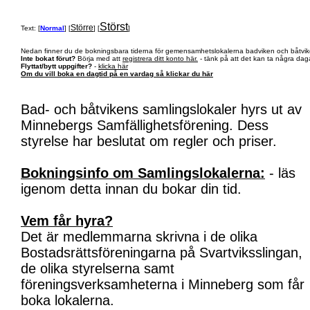
Störst
Större
Text: [
Normal
] [
] [
]
Nedan finner du de bokningsbara tiderna för gemensamhetslokalerna badviken och båtvik
Inte bokat förut?
Börja med att
registrera ditt konto här.
- tänk på att det kan ta några daga
Flyttat/bytt uppgifter?
-
klicka här
Om du vill boka en dagtid på en vardag så klickar du här
Bad- och båtvikens samlingslokaler hyrs ut av
Minnebergs Samfällighetsförening. Dess
styrelse har beslutat om regler och priser.
Bokningsinfo om Samlingslokalerna:
- läs
igenom detta innan du bokar din tid.
Vem får hyra?
Det är medlemmarna skrivna i de olika
Bostadsrättsföreningarna på Svartviksslingan,
de olika styrelserna samt
föreningsverksamheterna i Minneberg som får
boka lokalerna.