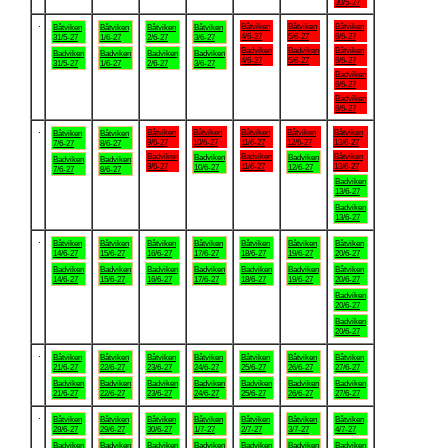
30/5-27
.
Båtviken
Båtviken
Båtviken
Båtviken
Båtviken
Båtviken
Båtviken
4/6-27
5/6-27
6/6-27
31/5-27
1/6-27
2/6-27
3/6-27
Badviken
Badviken
Båtviken
Badviken
Badviken
Badviken
Badviken
4/6-27
5/6-27
6/6-27
31/5-27
1/6-27
2/6-27
3/6-27
Badviken
6/6-27
Badviken
6/6-27
.
Båtviken
Båtviken
Båtviken
Båtviken
Båtviken
Båtviken
Båtviken
9/6-27
10/6-27
11/6-27
12/6-27
13/6-27
7/6-27
8/6-27
Badviken
Badviken
Båtviken
Badviken
Badviken
Badviken
Badviken
9/6-27
11/6-27
13/6-27
10/6-27
12/6-27
7/6-27
8/6-27
Badviken
13/6-27
Badviken
13/6-27
.
Båtviken
Båtviken
Båtviken
Båtviken
Båtviken
Båtviken
Båtviken
14/6-27
15/6-27
16/6-27
17/6-27
18/6-27
19/6-27
20/6-27
Badviken
Badviken
Badviken
Badviken
Badviken
Badviken
Båtviken
14/6-27
15/6-27
16/6-27
17/6-27
18/6-27
19/6-27
20/6-27
Badviken
20/6-27
Badviken
20/6-27
.
Båtviken
Båtviken
Båtviken
Båtviken
Båtviken
Båtviken
Båtviken
21/6-27
22/6-27
23/6-27
24/6-27
25/6-27
26/6-27
27/6-27
Badviken
Badviken
Badviken
Badviken
Badviken
Badviken
Badviken
21/6-27
22/6-27
23/6-27
24/6-27
25/6-27
26/6-27
27/6-27
.
Båtviken
Båtviken
Båtviken
Båtviken
Båtviken
Båtviken
Båtviken
28/6-27
29/6-27
30/6-27
1/7-27
2/7-27
3/7-27
4/7-27
Badviken
Badviken
Badviken
Badviken
Badviken
Badviken
Badviken