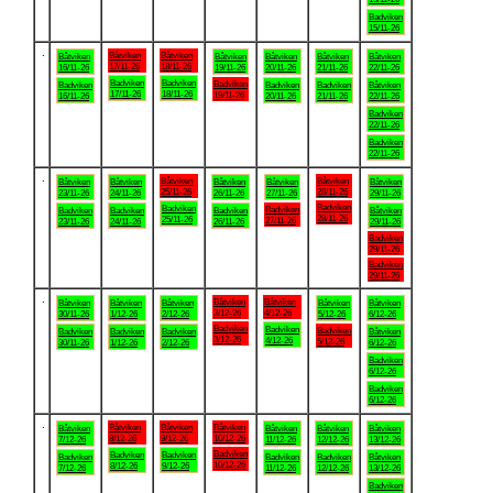
Badviken
15/11-26
.
Båtviken
Båtviken
Båtviken
Båtviken
Båtviken
Båtviken
Båtviken
17/11-26
18/11-26
16/11-26
19/11-26
20/11-26
21/11-26
22/11-26
Badviken
Badviken
Badviken
Badviken
Badviken
Badviken
Båtviken
17/11-26
18/11-26
19/11-26
16/11-26
20/11-26
21/11-26
22/11-26
Badviken
22/11-26
Badviken
22/11-26
.
Båtviken
Båtviken
Båtviken
Båtviken
Båtviken
Båtviken
Båtviken
25/11-26
28/11-26
23/11-26
24/11-26
26/11-26
27/11-26
29/11-26
Badviken
Badviken
Badviken
Badviken
Badviken
Badviken
Båtviken
28/11-26
25/11-26
27/11-26
23/11-26
24/11-26
26/11-26
29/11-26
Badviken
29/11-26
Badviken
29/11-26
.
Båtviken
Båtviken
Båtviken
Båtviken
Båtviken
Båtviken
Båtviken
3/12-26
4/12-26
30/11-26
1/12-26
2/12-26
5/12-26
6/12-26
Badviken
Badviken
Badviken
Badviken
Badviken
Badviken
Båtviken
3/12-26
4/12-26
5/12-26
30/11-26
1/12-26
2/12-26
6/12-26
Badviken
6/12-26
Badviken
6/12-26
.
Båtviken
Båtviken
Båtviken
Båtviken
Båtviken
Båtviken
Båtviken
8/12-26
9/12-26
10/12-26
7/12-26
11/12-26
12/12-26
13/12-26
Badviken
Badviken
Badviken
Badviken
Badviken
Badviken
Båtviken
10/12-26
8/12-26
9/12-26
7/12-26
11/12-26
12/12-26
13/12-26
Badviken