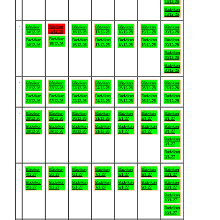
13/12-26
Badviken
13/12-26
.
Båtviken
Båtviken
Båtviken
Båtviken
Båtviken
Båtviken
Båtviken
15/12-26
14/12-26
16/12-26
17/12-26
18/12-26
19/12-26
20/12-26
Badviken
Badviken
Badviken
Badviken
Badviken
Badviken
Båtviken
15/12-26
14/12-26
16/12-26
17/12-26
18/12-26
19/12-26
20/12-26
Badviken
20/12-26
Badviken
20/12-26
.
Båtviken
Båtviken
Båtviken
Båtviken
Båtviken
Båtviken
Båtviken
21/12-26
22/12-26
23/12-26
24/12-26
25/12-26
26/12-26
27/12-26
Badviken
Badviken
Badviken
Badviken
Badviken
Badviken
Badviken
21/12-26
22/12-26
23/12-26
24/12-26
25/12-26
26/12-26
27/12-26
.
Båtviken
Båtviken
Båtviken
Båtviken
Båtviken
Båtviken
Båtviken
28/12-26
29/12-26
30/12-26
31/12-26
1/1-27
2/1-27
3/1-27
Badviken
Badviken
Badviken
Badviken
Badviken
Badviken
Båtviken
28/12-26
29/12-26
30/12-26
31/12-26
1/1-27
2/1-27
3/1-27
Badviken
3/1-27
Badviken
3/1-27
.
Båtviken
Båtviken
Båtviken
Båtviken
Båtviken
Båtviken
Båtviken
4/1-27
5/1-27
6/1-27
7/1-27
8/1-27
9/1-27
10/1-27
Badviken
Badviken
Badviken
Badviken
Badviken
Badviken
Båtviken
4/1-27
5/1-27
6/1-27
7/1-27
8/1-27
9/1-27
10/1-27
Badviken
10/1-27
Badviken
10/1-27