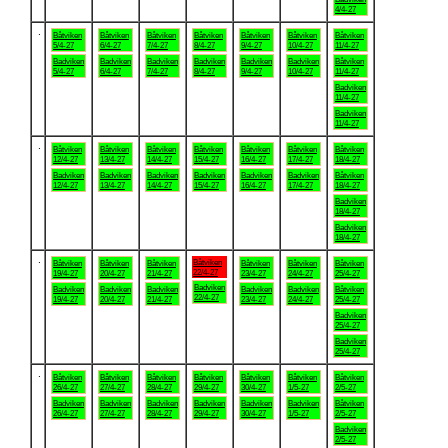
4/4-27
.
Båtviken
Båtviken
Båtviken
Båtviken
Båtviken
Båtviken
Båtviken
5/4-27
6/4-27
7/4-27
8/4-27
9/4-27
10/4-27
11/4-27
Badviken
Badviken
Badviken
Badviken
Badviken
Badviken
Båtviken
5/4-27
6/4-27
7/4-27
8/4-27
9/4-27
10/4-27
11/4-27
Badviken
11/4-27
Badviken
11/4-27
.
Båtviken
Båtviken
Båtviken
Båtviken
Båtviken
Båtviken
Båtviken
12/4-27
13/4-27
14/4-27
15/4-27
16/4-27
17/4-27
18/4-27
Badviken
Badviken
Badviken
Badviken
Badviken
Badviken
Båtviken
12/4-27
13/4-27
14/4-27
15/4-27
16/4-27
17/4-27
18/4-27
Badviken
18/4-27
Badviken
18/4-27
.
Båtviken
Båtviken
Båtviken
Båtviken
Båtviken
Båtviken
Båtviken
22/4-27
19/4-27
20/4-27
21/4-27
23/4-27
24/4-27
25/4-27
Badviken
Badviken
Badviken
Badviken
Badviken
Badviken
Båtviken
22/4-27
19/4-27
20/4-27
21/4-27
23/4-27
24/4-27
25/4-27
Badviken
25/4-27
Badviken
25/4-27
.
Båtviken
Båtviken
Båtviken
Båtviken
Båtviken
Båtviken
Båtviken
26/4-27
27/4-27
28/4-27
29/4-27
30/4-27
1/5-27
2/5-27
Badviken
Badviken
Badviken
Badviken
Badviken
Badviken
Båtviken
26/4-27
27/4-27
28/4-27
29/4-27
30/4-27
1/5-27
2/5-27
Badviken
2/5-27