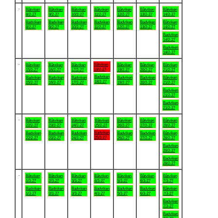
.
Båtviken
Båtviken
Båtviken
Båtviken
Båtviken
Båtviken
Båtviken
8/2-27
9/2-27
10/2-27
11/2-27
12/2-27
13/2-27
14/2-27
Badviken
Badviken
Badviken
Badviken
Badviken
Badviken
Båtviken
8/2-27
9/2-27
10/2-27
11/2-27
12/2-27
13/2-27
14/2-27
Badviken
14/2-27
Badviken
14/2-27
.
Båtviken
Båtviken
Båtviken
Båtviken
Båtviken
Båtviken
Båtviken
18/2-27
15/2-27
16/2-27
17/2-27
19/2-27
20/2-27
21/2-27
Badviken
Badviken
Badviken
Badviken
Badviken
Badviken
Båtviken
18/2-27
15/2-27
16/2-27
17/2-27
19/2-27
20/2-27
21/2-27
Badviken
21/2-27
Badviken
21/2-27
.
Båtviken
Båtviken
Båtviken
Båtviken
Båtviken
Båtviken
Båtviken
22/2-27
23/2-27
24/2-27
25/2-27
26/2-27
27/2-27
28/2-27
Badviken
Badviken
Badviken
Badviken
Badviken
Badviken
Båtviken
25/2-27
22/2-27
23/2-27
24/2-27
26/2-27
27/2-27
28/2-27
Badviken
28/2-27
Badviken
28/2-27
.
Båtviken
Båtviken
Båtviken
Båtviken
Båtviken
Båtviken
Båtviken
1/3-27
2/3-27
3/3-27
4/3-27
5/3-27
6/3-27
7/3-27
Badviken
Badviken
Badviken
Badviken
Badviken
Badviken
Båtviken
1/3-27
2/3-27
3/3-27
4/3-27
5/3-27
6/3-27
7/3-27
Badviken
7/3-27
Badviken