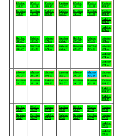
.
Båtviken
Båtviken
Båtviken
Båtviken
Båtviken
Båtviken
Båtviken
11/1-27
12/1-27
13/1-27
14/1-27
15/1-27
16/1-27
17/1-27
Badviken
Badviken
Badviken
Badviken
Badviken
Badviken
Båtviken
11/1-27
12/1-27
13/1-27
14/1-27
15/1-27
16/1-27
17/1-27
Badviken
17/1-27
Badviken
17/1-27
.
Båtviken
Båtviken
Båtviken
Båtviken
Båtviken
Båtviken
Båtviken
18/1-27
19/1-27
20/1-27
21/1-27
22/1-27
23/1-27
24/1-27
Badviken
Badviken
Badviken
Badviken
Badviken
Badviken
Båtviken
18/1-27
19/1-27
20/1-27
21/1-27
22/1-27
23/1-27
24/1-27
Badviken
24/1-27
Badviken
24/1-27
.
Båtviken
Båtviken
Båtviken
Båtviken
Båtviken
Båtviken
Båtviken
25/1-27
26/1-27
27/1-27
28/1-27
29/1-27
30/1-27
31/1-27
Badviken
Badviken
Badviken
Badviken
Badviken
Badviken
Båtviken
25/1-27
26/1-27
27/1-27
28/1-27
29/1-27
30/1-27
31/1-27
Badviken
31/1-27
Badviken
31/1-27
.
Båtviken
Båtviken
Båtviken
Båtviken
Båtviken
Båtviken
Båtviken
1/2-27
2/2-27
3/2-27
4/2-27
5/2-27
6/2-27
7/2-27
Badviken
Badviken
Badviken
Badviken
Badviken
Badviken
Båtviken
1/2-27
2/2-27
3/2-27
4/2-27
5/2-27
6/2-27
7/2-27
Badviken
7/2-27
Badviken
7/2-27