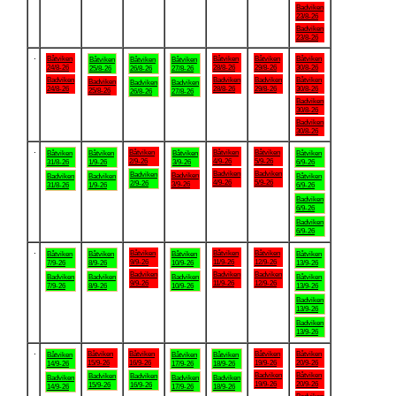
Badviken
23/8-26
Badviken
23/8-26
.
Båtviken
Båtviken
Båtviken
Båtviken
Båtviken
Båtviken
Båtviken
24/8-26
28/8-26
29/8-26
30/8-26
25/8-26
26/8-26
27/8-26
Badviken
Badviken
Badviken
Båtviken
Badviken
Badviken
Badviken
24/8-26
28/8-26
29/8-26
30/8-26
25/8-26
26/8-26
27/8-26
Badviken
30/8-26
Badviken
30/8-26
.
Båtviken
Båtviken
Båtviken
Båtviken
Båtviken
Båtviken
Båtviken
2/9-26
4/9-26
5/9-26
31/8-26
1/9-26
3/9-26
6/9-26
Badviken
Badviken
Badviken
Badviken
Badviken
Badviken
Båtviken
4/9-26
5/9-26
2/9-26
3/9-26
31/8-26
1/9-26
6/9-26
Badviken
6/9-26
Badviken
6/9-26
.
Båtviken
Båtviken
Båtviken
Båtviken
Båtviken
Båtviken
Båtviken
9/9-26
11/9-26
12/9-26
7/9-26
8/9-26
10/9-26
13/9-26
Badviken
Badviken
Badviken
Badviken
Badviken
Badviken
Båtviken
9/9-26
11/9-26
12/9-26
7/9-26
8/9-26
10/9-26
13/9-26
Badviken
13/9-26
Badviken
13/9-26
.
Båtviken
Båtviken
Båtviken
Båtviken
Båtviken
Båtviken
Båtviken
15/9-26
16/9-26
19/9-26
20/9-26
14/9-26
17/9-26
18/9-26
Badviken
Båtviken
Badviken
Badviken
Badviken
Badviken
Badviken
19/9-26
20/9-26
15/9-26
16/9-26
14/9-26
17/9-26
18/9-26