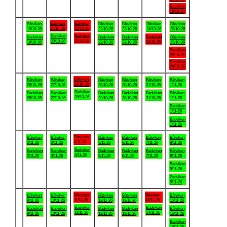
Badviken
18/10-26
.
Båtviken
Båtviken
Båtviken
Båtviken
Båtviken
Båtviken
Båtviken
20/10-26
21/10-26
19/10-26
22/10-26
23/10-26
24/10-26
25/10-26
Badviken
Badviken
Badviken
Badviken
Badviken
Badviken
Båtviken
21/10-26
20/10-26
24/10-26
19/10-26
22/10-26
23/10-26
25/10-26
Badviken
25/10-26
Badviken
25/10-26
.
Båtviken
Båtviken
Båtviken
Båtviken
Båtviken
Båtviken
Båtviken
28/10-26
26/10-26
27/10-26
29/10-26
30/10-26
31/10-26
1/11-26
Badviken
Badviken
Badviken
Badviken
Badviken
Badviken
Båtviken
28/10-26
26/10-26
27/10-26
29/10-26
30/10-26
31/10-26
1/11-26
Badviken
1/11-26
Badviken
1/11-26
.
Båtviken
Båtviken
Båtviken
Båtviken
Båtviken
Båtviken
Båtviken
4/11-26
2/11-26
3/11-26
5/11-26
6/11-26
7/11-26
8/11-26
Badviken
Badviken
Badviken
Badviken
Badviken
Badviken
Båtviken
4/11-26
2/11-26
3/11-26
5/11-26
6/11-26
7/11-26
8/11-26
Badviken
8/11-26
Badviken
8/11-26
.
Båtviken
Båtviken
Båtviken
Båtviken
Båtviken
Båtviken
Båtviken
11/11-26
14/11-26
9/11-26
10/11-26
12/11-26
13/11-26
15/11-26
Badviken
Badviken
Badviken
Badviken
Badviken
Badviken
Båtviken
11/11-26
14/11-26
9/11-26
10/11-26
12/11-26
13/11-26
15/11-26
Badviken
15/11-26