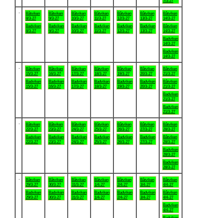
7/3-27
.
Båtviken
Båtviken
Båtviken
Båtviken
Båtviken
Båtviken
Båtviken
8/3-27
9/3-27
10/3-27
11/3-27
12/3-27
13/3-27
14/3-27
Badviken
Badviken
Badviken
Badviken
Badviken
Badviken
Båtviken
8/3-27
9/3-27
10/3-27
11/3-27
12/3-27
13/3-27
14/3-27
Badviken
14/3-27
Badviken
14/3-27
.
Båtviken
Båtviken
Båtviken
Båtviken
Båtviken
Båtviken
Båtviken
15/3-27
16/3-27
17/3-27
18/3-27
19/3-27
20/3-27
21/3-27
Badviken
Badviken
Badviken
Badviken
Badviken
Badviken
Båtviken
15/3-27
16/3-27
17/3-27
18/3-27
19/3-27
20/3-27
21/3-27
Badviken
21/3-27
Badviken
21/3-27
.
Båtviken
Båtviken
Båtviken
Båtviken
Båtviken
Båtviken
Båtviken
22/3-27
23/3-27
24/3-27
25/3-27
26/3-27
27/3-27
28/3-27
Badviken
Badviken
Badviken
Badviken
Badviken
Badviken
Båtviken
22/3-27
23/3-27
24/3-27
25/3-27
26/3-27
27/3-27
28/3-27
Badviken
28/3-27
Badviken
28/3-27
.
Båtviken
Båtviken
Båtviken
Båtviken
Båtviken
Båtviken
Båtviken
29/3-27
30/3-27
31/3-27
1/4-27
2/4-27
3/4-27
4/4-27
Badviken
Badviken
Badviken
Badviken
Badviken
Badviken
Båtviken
29/3-27
30/3-27
31/3-27
1/4-27
2/4-27
3/4-27
4/4-27
Badviken
4/4-27
Badviken