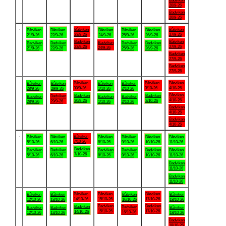
Badviken
20/9-26
Badviken
20/9-26
.
Båtviken
Båtviken
Båtviken
Båtviken
Båtviken
Båtviken
Båtviken
23/9-26
27/9-26
21/9-26
22/9-26
24/9-26
25/9-26
26/9-26
Badviken
Båtviken
Badviken
Badviken
Badviken
Badviken
Badviken
23/9-26
27/9-26
24/9-26
21/9-26
22/9-26
25/9-26
26/9-26
Badviken
27/9-26
Badviken
27/9-26
.
Båtviken
Båtviken
Båtviken
Båtviken
Båtviken
Båtviken
Båtviken
30/9-26
3/10-26
4/10-26
28/9-26
29/9-26
1/10-26
2/10-26
Båtviken
Badviken
Badviken
Badviken
Badviken
Badviken
Badviken
4/10-26
30/9-26
3/10-26
29/9-26
28/9-26
1/10-26
2/10-26
Badviken
4/10-26
Badviken
4/10-26
.
Båtviken
Båtviken
Båtviken
Båtviken
Båtviken
Båtviken
Båtviken
7/10-26
5/10-26
6/10-26
8/10-26
9/10-26
10/10-26
11/10-26
Badviken
Badviken
Badviken
Badviken
Badviken
Badviken
Båtviken
7/10-26
5/10-26
6/10-26
8/10-26
9/10-26
10/10-26
11/10-26
Badviken
11/10-26
Badviken
11/10-26
.
Båtviken
Båtviken
Båtviken
Båtviken
Båtviken
Båtviken
Båtviken
14/10-26
15/10-26
17/10-26
12/10-26
13/10-26
16/10-26
18/10-26
Badviken
Badviken
Badviken
Badviken
Badviken
Badviken
Båtviken
15/10-26
17/10-26
14/10-26
16/10-26
12/10-26
13/10-26
18/10-26
Badviken
18/10-26