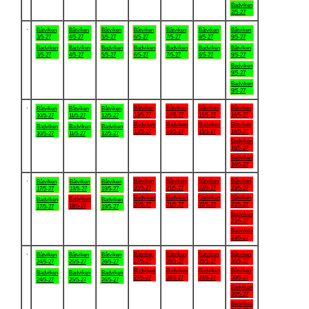
Badviken
2/5-27
.
Båtviken
Båtviken
Båtviken
Båtviken
Båtviken
Båtviken
Båtviken
3/5-27
4/5-27
5/5-27
6/5-27
7/5-27
8/5-27
9/5-27
Badviken
Badviken
Badviken
Badviken
Badviken
Badviken
Båtviken
3/5-27
4/5-27
5/5-27
6/5-27
7/5-27
8/5-27
9/5-27
Badviken
9/5-27
Badviken
9/5-27
.
Båtviken
Båtviken
Båtviken
Båtviken
Båtviken
Båtviken
Båtviken
13/5-27
14/5-27
15/5-27
16/5-27
10/5-27
11/5-27
12/5-27
Badviken
Badviken
Badviken
Båtviken
Badviken
Badviken
Badviken
13/5-27
14/5-27
15/5-27
16/5-27
10/5-27
11/5-27
12/5-27
Badviken
16/5-27
Badviken
16/5-27
.
Båtviken
Båtviken
Båtviken
Båtviken
Båtviken
Båtviken
Båtviken
20/5-27
21/5-27
22/5-27
23/5-27
17/5-27
18/5-27
19/5-27
Badviken
Badviken
Badviken
Båtviken
Badviken
Badviken
Badviken
20/5-27
21/5-27
22/5-27
23/5-27
18/5-27
17/5-27
19/5-27
Badviken
23/5-27
Badviken
23/5-27
.
Båtviken
Båtviken
Båtviken
Båtviken
Båtviken
Båtviken
Båtviken
27/5-27
28/5-27
29/5-27
30/5-27
24/5-27
25/5-27
26/5-27
Badviken
Badviken
Badviken
Båtviken
Badviken
Badviken
Badviken
27/5-27
28/5-27
29/5-27
30/5-27
24/5-27
25/5-27
26/5-27
Badviken
30/5-27
Badviken