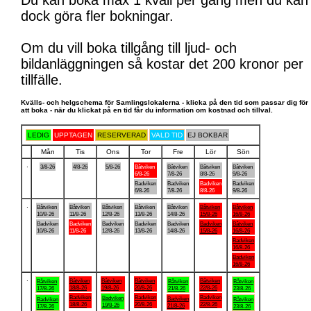
Du kan boka max 1 kväll per gång men du kan
dock göra fler bokningar.
Om du vill boka tillgång till ljud- och
bildanläggningen så kostar det 200 kronor per
tillfälle.
Kvälls- och helgschema för Samlingslokalerna - klicka på den tid som passar dig för
att boka - när du klickat på en tid får du information om kostnad och tillval.
LEDIG
UPPTAGEN
RESERVERAD
VALD TID
EJ BOKBAR
Mån
Tis
Ons
Tor
Fre
Lör
Sön
.
3/8-26
4/8-26
5/8-26
Båtviken
Båtviken
Båtviken
Båtviken
6/8-26
7/8-26
8/8-26
9/8-26
Badviken
Badviken
Badviken
Badviken
6/8-26
7/8-26
8/8-26
9/8-26
.
Båtviken
Båtviken
Båtviken
Båtviken
Båtviken
Båtviken
Båtviken
10/8-26
11/8-26
12/8-26
13/8-26
14/8-26
15/8-26
16/8-26
Badviken
Badviken
Badviken
Badviken
Badviken
Badviken
Båtviken
10/8-26
11/8-26
12/8-26
13/8-26
14/8-26
15/8-26
16/8-26
Badviken
16/8-26
Badviken
16/8-26
.
Båtviken
Båtviken
Båtviken
Båtviken
Båtviken
Båtviken
Båtviken
18/8-26
19/8-26
20/8-26
22/8-26
17/8-26
21/8-26
23/8-26
Badviken
Badviken
Badviken
Badviken
Badviken
Badviken
Båtviken
18/8-26
20/8-26
22/8-26
19/8-26
21/8-26
17/8-26
23/8-26