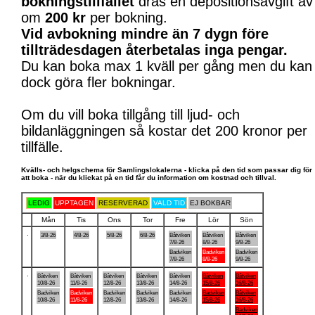
bokningstillfället
dras en depositionsavgift av
om
200 kr
per bokning.
Vid avbokning mindre än 7 dygn före
tillträdesdagen återbetalas inga pengar.
Du kan boka max 1 kväll per gång men du kan
dock göra fler bokningar.
Om du vill boka tillgång till ljud- och
bildanläggningen så kostar det 200 kronor per
tillfälle.
Kvälls- och helgschema för Samlingslokalerna - klicka på den tid som passar dig för
att boka - när du klickat på en tid får du information om kostnad och tillval.
LEDIG
UPPTAGEN
RESERVERAD
VALD TID
EJ BOKBAR
Mån
Tis
Ons
Tor
Fre
Lör
Sön
.
3/8-26
4/8-26
5/8-26
6/8-26
Båtviken
Båtviken
Båtviken
7/8-26
8/8-26
9/8-26
Badviken
Badviken
Badviken
7/8-26
8/8-26
9/8-26
.
Båtviken
Båtviken
Båtviken
Båtviken
Båtviken
Båtviken
Båtviken
10/8-26
11/8-26
12/8-26
13/8-26
14/8-26
15/8-26
16/8-26
Badviken
Badviken
Badviken
Badviken
Badviken
Badviken
Båtviken
10/8-26
11/8-26
12/8-26
13/8-26
14/8-26
15/8-26
16/8-26
Badviken