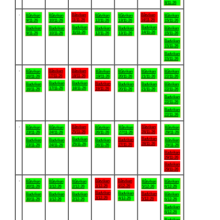
8/11-26
.
Båtviken
Båtviken
Båtviken
Båtviken
Båtviken
Båtviken
Båtviken
11/11-26
14/11-26
9/11-26
10/11-26
12/11-26
13/11-26
15/11-26
Badviken
Badviken
Badviken
Badviken
Badviken
Badviken
Båtviken
11/11-26
14/11-26
9/11-26
10/11-26
12/11-26
13/11-26
15/11-26
Badviken
15/11-26
Badviken
15/11-26
.
Båtviken
Båtviken
Båtviken
Båtviken
Båtviken
Båtviken
Båtviken
17/11-26
18/11-26
16/11-26
19/11-26
20/11-26
21/11-26
22/11-26
Badviken
Badviken
Badviken
Badviken
Badviken
Badviken
Båtviken
17/11-26
18/11-26
19/11-26
16/11-26
20/11-26
21/11-26
22/11-26
Badviken
22/11-26
Badviken
22/11-26
.
Båtviken
Båtviken
Båtviken
Båtviken
Båtviken
Båtviken
Båtviken
25/11-26
28/11-26
23/11-26
24/11-26
26/11-26
27/11-26
29/11-26
Badviken
Badviken
Badviken
Badviken
Badviken
Badviken
Båtviken
28/11-26
25/11-26
27/11-26
23/11-26
24/11-26
26/11-26
29/11-26
Badviken
29/11-26
Badviken
29/11-26
.
Båtviken
Båtviken
Båtviken
Båtviken
Båtviken
Båtviken
Båtviken
3/12-26
4/12-26
30/11-26
1/12-26
2/12-26
5/12-26
6/12-26
Badviken
Badviken
Badviken
Badviken
Badviken
Badviken
Båtviken
3/12-26
4/12-26
5/12-26
30/11-26
1/12-26
2/12-26
6/12-26
Badviken
6/12-26
Badviken