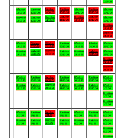
11/10-26
.
Båtviken
Båtviken
Båtviken
Båtviken
Båtviken
Båtviken
Båtviken
14/10-26
15/10-26
17/10-26
12/10-26
13/10-26
16/10-26
18/10-26
Badviken
Badviken
Badviken
Badviken
Badviken
Badviken
Båtviken
15/10-26
17/10-26
14/10-26
16/10-26
12/10-26
13/10-26
18/10-26
Badviken
18/10-26
Badviken
18/10-26
.
Båtviken
Båtviken
Båtviken
Båtviken
Båtviken
Båtviken
Båtviken
20/10-26
21/10-26
19/10-26
22/10-26
23/10-26
24/10-26
25/10-26
Badviken
Badviken
Badviken
Badviken
Badviken
Badviken
Båtviken
21/10-26
20/10-26
24/10-26
19/10-26
22/10-26
23/10-26
25/10-26
Badviken
25/10-26
Badviken
25/10-26
.
Båtviken
Båtviken
Båtviken
Båtviken
Båtviken
Båtviken
Båtviken
28/10-26
26/10-26
27/10-26
29/10-26
30/10-26
31/10-26
1/11-26
Badviken
Badviken
Badviken
Badviken
Badviken
Badviken
Båtviken
28/10-26
26/10-26
27/10-26
29/10-26
30/10-26
31/10-26
1/11-26
Badviken
1/11-26
Badviken
1/11-26
.
Båtviken
Båtviken
Båtviken
Båtviken
Båtviken
Båtviken
Båtviken
4/11-26
2/11-26
3/11-26
5/11-26
6/11-26
7/11-26
8/11-26
Badviken
Badviken
Badviken
Badviken
Badviken
Badviken
Båtviken
4/11-26
2/11-26
3/11-26
5/11-26
6/11-26
7/11-26
8/11-26
Badviken
8/11-26
Badviken