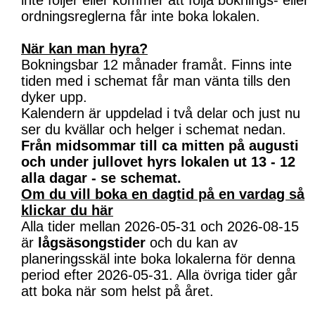
inte följer eller kommer att följa boknings- eller
ordningsreglerna får inte boka lokalen.
När kan man hyra?
Bokningsbar 12 månader framåt. Finns inte
tiden med i schemat får man vänta tills den
dyker upp.
Kalendern är uppdelad i två delar och just nu
ser du kvällar och helger i schemat nedan.
Från midsommar till ca mitten på augusti
och under jullovet hyrs lokalen ut 13 - 12
alla dagar - se schemat.
Om du vill boka en dagtid på en vardag så
klickar du här
Alla tider mellan 2026-05-31 och 2026-08-15
är
lågsäsongstider
och du kan av
planeringsskäl inte boka lokalerna för denna
period efter 2026-05-31. Alla övriga tider går
att boka när som helst på året.