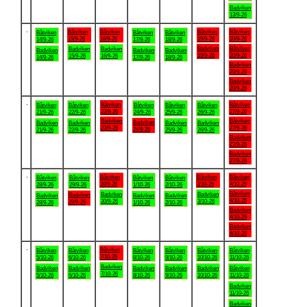
Badviken
13/9-26
.
Båtviken
Båtviken
Båtviken
Båtviken
Båtviken
Båtviken
Båtviken
15/9-26
16/9-26
19/9-26
20/9-26
14/9-26
17/9-26
18/9-26
Badviken
Båtviken
Badviken
Badviken
Badviken
Badviken
Badviken
19/9-26
20/9-26
15/9-26
16/9-26
14/9-26
17/9-26
18/9-26
Badviken
20/9-26
Badviken
20/9-26
.
Båtviken
Båtviken
Båtviken
Båtviken
Båtviken
Båtviken
Båtviken
23/9-26
27/9-26
21/9-26
22/9-26
24/9-26
25/9-26
26/9-26
Badviken
Båtviken
Badviken
Badviken
Badviken
Badviken
Badviken
23/9-26
27/9-26
24/9-26
21/9-26
22/9-26
25/9-26
26/9-26
Badviken
27/9-26
Badviken
27/9-26
.
Båtviken
Båtviken
Båtviken
Båtviken
Båtviken
Båtviken
Båtviken
30/9-26
3/10-26
4/10-26
28/9-26
29/9-26
1/10-26
2/10-26
Båtviken
Badviken
Badviken
Badviken
Badviken
Badviken
Badviken
4/10-26
30/9-26
3/10-26
29/9-26
28/9-26
1/10-26
2/10-26
Badviken
4/10-26
Badviken
4/10-26
.
Båtviken
Båtviken
Båtviken
Båtviken
Båtviken
Båtviken
Båtviken
7/10-26
5/10-26
6/10-26
8/10-26
9/10-26
10/10-26
11/10-26
Badviken
Badviken
Badviken
Badviken
Badviken
Badviken
Båtviken
7/10-26
5/10-26
6/10-26
8/10-26
9/10-26
10/10-26
11/10-26
Badviken
11/10-26
Badviken