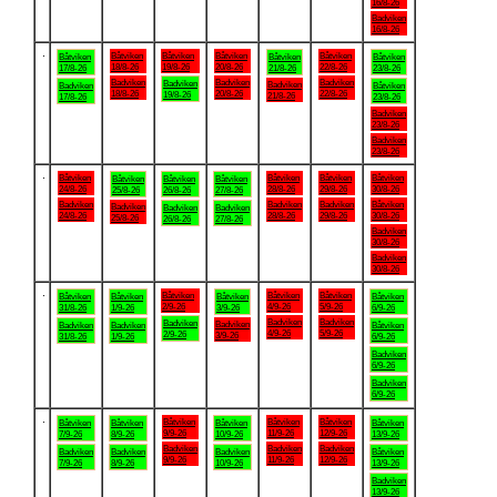
16/8-26
Badviken
16/8-26
.
Båtviken
Båtviken
Båtviken
Båtviken
Båtviken
Båtviken
Båtviken
18/8-26
19/8-26
20/8-26
22/8-26
17/8-26
21/8-26
23/8-26
Badviken
Badviken
Badviken
Badviken
Badviken
Badviken
Båtviken
18/8-26
20/8-26
22/8-26
19/8-26
21/8-26
17/8-26
23/8-26
Badviken
23/8-26
Badviken
23/8-26
.
Båtviken
Båtviken
Båtviken
Båtviken
Båtviken
Båtviken
Båtviken
24/8-26
28/8-26
29/8-26
30/8-26
25/8-26
26/8-26
27/8-26
Badviken
Badviken
Badviken
Båtviken
Badviken
Badviken
Badviken
24/8-26
28/8-26
29/8-26
30/8-26
25/8-26
26/8-26
27/8-26
Badviken
30/8-26
Badviken
30/8-26
.
Båtviken
Båtviken
Båtviken
Båtviken
Båtviken
Båtviken
Båtviken
2/9-26
4/9-26
5/9-26
31/8-26
1/9-26
3/9-26
6/9-26
Badviken
Badviken
Badviken
Badviken
Badviken
Badviken
Båtviken
4/9-26
5/9-26
2/9-26
3/9-26
31/8-26
1/9-26
6/9-26
Badviken
6/9-26
Badviken
6/9-26
.
Båtviken
Båtviken
Båtviken
Båtviken
Båtviken
Båtviken
Båtviken
9/9-26
11/9-26
12/9-26
7/9-26
8/9-26
10/9-26
13/9-26
Badviken
Badviken
Badviken
Badviken
Badviken
Badviken
Båtviken
9/9-26
11/9-26
12/9-26
7/9-26
8/9-26
10/9-26
13/9-26
Badviken
13/9-26