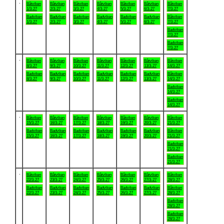
.
Båtviken
Båtviken
Båtviken
Båtviken
Båtviken
Båtviken
Båtviken
1/3-27
2/3-27
3/3-27
4/3-27
5/3-27
6/3-27
7/3-27
Badviken
Badviken
Badviken
Badviken
Badviken
Badviken
Båtviken
1/3-27
2/3-27
3/3-27
4/3-27
5/3-27
6/3-27
7/3-27
Badviken
7/3-27
Badviken
7/3-27
.
Båtviken
Båtviken
Båtviken
Båtviken
Båtviken
Båtviken
Båtviken
8/3-27
9/3-27
10/3-27
11/3-27
12/3-27
13/3-27
14/3-27
Badviken
Badviken
Badviken
Badviken
Badviken
Badviken
Båtviken
8/3-27
9/3-27
10/3-27
11/3-27
12/3-27
13/3-27
14/3-27
Badviken
14/3-27
Badviken
14/3-27
.
Båtviken
Båtviken
Båtviken
Båtviken
Båtviken
Båtviken
Båtviken
15/3-27
16/3-27
17/3-27
18/3-27
19/3-27
20/3-27
21/3-27
Badviken
Badviken
Badviken
Badviken
Badviken
Badviken
Båtviken
15/3-27
16/3-27
17/3-27
18/3-27
19/3-27
20/3-27
21/3-27
Badviken
21/3-27
Badviken
21/3-27
.
Båtviken
Båtviken
Båtviken
Båtviken
Båtviken
Båtviken
Båtviken
22/3-27
23/3-27
24/3-27
25/3-27
26/3-27
27/3-27
28/3-27
Badviken
Badviken
Badviken
Badviken
Badviken
Badviken
Båtviken
22/3-27
23/3-27
24/3-27
25/3-27
26/3-27
27/3-27
28/3-27
Badviken
28/3-27
Badviken
28/3-27