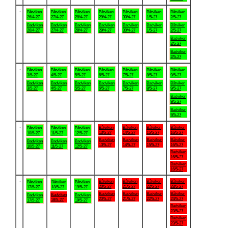
.
Båtviken
Båtviken
Båtviken
Båtviken
Båtviken
Båtviken
Båtviken
26/4-27
27/4-27
28/4-27
29/4-27
30/4-27
1/5-27
2/5-27
Badviken
Badviken
Badviken
Badviken
Badviken
Badviken
Båtviken
26/4-27
27/4-27
28/4-27
29/4-27
30/4-27
1/5-27
2/5-27
Badviken
2/5-27
Badviken
2/5-27
.
Båtviken
Båtviken
Båtviken
Båtviken
Båtviken
Båtviken
Båtviken
3/5-27
4/5-27
5/5-27
6/5-27
7/5-27
8/5-27
9/5-27
Badviken
Badviken
Badviken
Badviken
Badviken
Badviken
Båtviken
3/5-27
4/5-27
5/5-27
6/5-27
7/5-27
8/5-27
9/5-27
Badviken
9/5-27
Badviken
9/5-27
.
Båtviken
Båtviken
Båtviken
Båtviken
Båtviken
Båtviken
Båtviken
13/5-27
14/5-27
15/5-27
16/5-27
10/5-27
11/5-27
12/5-27
Badviken
Badviken
Badviken
Båtviken
Badviken
Badviken
Badviken
13/5-27
14/5-27
15/5-27
16/5-27
10/5-27
11/5-27
12/5-27
Badviken
16/5-27
Badviken
16/5-27
.
Båtviken
Båtviken
Båtviken
Båtviken
Båtviken
Båtviken
Båtviken
20/5-27
21/5-27
22/5-27
23/5-27
17/5-27
18/5-27
19/5-27
Badviken
Badviken
Badviken
Båtviken
Badviken
Badviken
Badviken
20/5-27
21/5-27
22/5-27
23/5-27
18/5-27
17/5-27
19/5-27
Badviken
23/5-27
Badviken
23/5-27