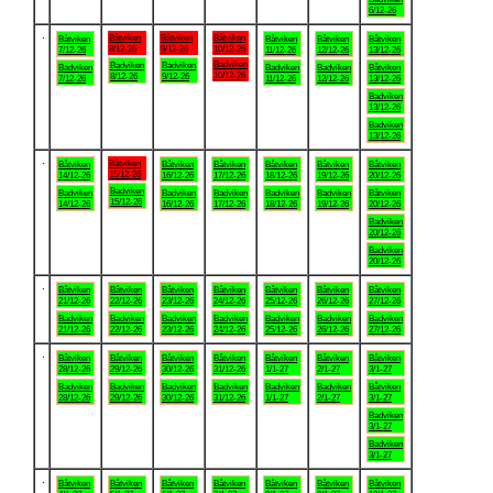
6/12-26
.
Båtviken
Båtviken
Båtviken
Båtviken
Båtviken
Båtviken
Båtviken
8/12-26
9/12-26
10/12-26
7/12-26
11/12-26
12/12-26
13/12-26
Badviken
Badviken
Badviken
Badviken
Badviken
Badviken
Båtviken
10/12-26
8/12-26
9/12-26
7/12-26
11/12-26
12/12-26
13/12-26
Badviken
13/12-26
Badviken
13/12-26
.
Båtviken
Båtviken
Båtviken
Båtviken
Båtviken
Båtviken
Båtviken
15/12-26
14/12-26
16/12-26
17/12-26
18/12-26
19/12-26
20/12-26
Badviken
Badviken
Badviken
Badviken
Badviken
Badviken
Båtviken
15/12-26
14/12-26
16/12-26
17/12-26
18/12-26
19/12-26
20/12-26
Badviken
20/12-26
Badviken
20/12-26
.
Båtviken
Båtviken
Båtviken
Båtviken
Båtviken
Båtviken
Båtviken
21/12-26
22/12-26
23/12-26
24/12-26
25/12-26
26/12-26
27/12-26
Badviken
Badviken
Badviken
Badviken
Badviken
Badviken
Badviken
21/12-26
22/12-26
23/12-26
24/12-26
25/12-26
26/12-26
27/12-26
.
Båtviken
Båtviken
Båtviken
Båtviken
Båtviken
Båtviken
Båtviken
28/12-26
29/12-26
30/12-26
31/12-26
1/1-27
2/1-27
3/1-27
Badviken
Badviken
Badviken
Badviken
Badviken
Badviken
Båtviken
28/12-26
29/12-26
30/12-26
31/12-26
1/1-27
2/1-27
3/1-27
Badviken
3/1-27
Badviken
3/1-27
.
Båtviken
Båtviken
Båtviken
Båtviken
Båtviken
Båtviken
Båtviken