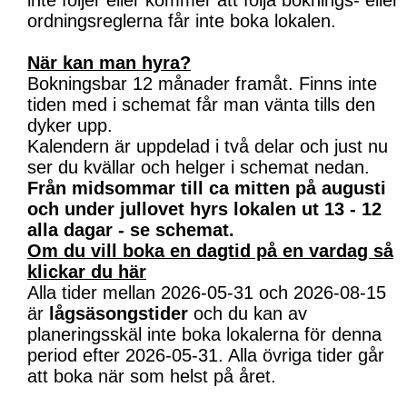
inte följer eller kommer att följa boknings- eller
ordningsreglerna får inte boka lokalen.
När kan man hyra?
Bokningsbar 12 månader framåt. Finns inte
tiden med i schemat får man vänta tills den
dyker upp.
Kalendern är uppdelad i två delar och just nu
ser du kvällar och helger i schemat nedan.
Från midsommar till ca mitten på augusti
och under jullovet hyrs lokalen ut 13 - 12
alla dagar - se schemat.
Om du vill boka en dagtid på en vardag så
klickar du här
Alla tider mellan 2026-05-31 och 2026-08-15
är
lågsäsongstider
och du kan av
planeringsskäl inte boka lokalerna för denna
period efter 2026-05-31. Alla övriga tider går
att boka när som helst på året.