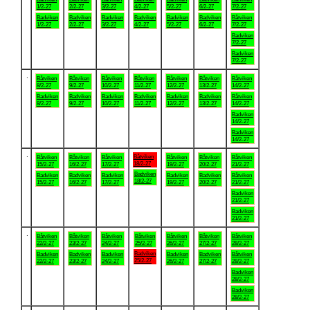
1/2-27
2/2-27
3/2-27
4/2-27
5/2-27
6/2-27
7/2-27
Badviken
Badviken
Badviken
Badviken
Badviken
Badviken
Båtviken
1/2-27
2/2-27
3/2-27
4/2-27
5/2-27
6/2-27
7/2-27
Badviken
7/2-27
Badviken
7/2-27
.
Båtviken
Båtviken
Båtviken
Båtviken
Båtviken
Båtviken
Båtviken
8/2-27
9/2-27
10/2-27
11/2-27
12/2-27
13/2-27
14/2-27
Badviken
Badviken
Badviken
Badviken
Badviken
Badviken
Båtviken
8/2-27
9/2-27
10/2-27
11/2-27
12/2-27
13/2-27
14/2-27
Badviken
14/2-27
Badviken
14/2-27
.
Båtviken
Båtviken
Båtviken
Båtviken
Båtviken
Båtviken
Båtviken
18/2-27
15/2-27
16/2-27
17/2-27
19/2-27
20/2-27
21/2-27
Badviken
Badviken
Badviken
Badviken
Badviken
Badviken
Båtviken
18/2-27
15/2-27
16/2-27
17/2-27
19/2-27
20/2-27
21/2-27
Badviken
21/2-27
Badviken
21/2-27
.
Båtviken
Båtviken
Båtviken
Båtviken
Båtviken
Båtviken
Båtviken
22/2-27
23/2-27
24/2-27
25/2-27
26/2-27
27/2-27
28/2-27
Badviken
Badviken
Badviken
Badviken
Badviken
Badviken
Båtviken
25/2-27
22/2-27
23/2-27
24/2-27
26/2-27
27/2-27
28/2-27
Badviken
28/2-27
Badviken
28/2-27