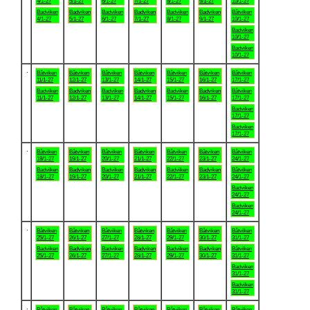
4/1-27
5/1-27
6/1-27
7/1-27
8/1-27
9/1-27
10/1-27
Badviken
Badviken
Badviken
Badviken
Badviken
Badviken
Båtviken
4/1-27
5/1-27
6/1-27
7/1-27
8/1-27
9/1-27
10/1-27
Badviken
10/1-27
Badviken
10/1-27
.
Båtviken
Båtviken
Båtviken
Båtviken
Båtviken
Båtviken
Båtviken
11/1-27
12/1-27
13/1-27
14/1-27
15/1-27
16/1-27
17/1-27
Badviken
Badviken
Badviken
Badviken
Badviken
Badviken
Båtviken
11/1-27
12/1-27
13/1-27
14/1-27
15/1-27
16/1-27
17/1-27
Badviken
17/1-27
Badviken
17/1-27
.
Båtviken
Båtviken
Båtviken
Båtviken
Båtviken
Båtviken
Båtviken
18/1-27
19/1-27
20/1-27
21/1-27
22/1-27
23/1-27
24/1-27
Badviken
Badviken
Badviken
Badviken
Badviken
Badviken
Båtviken
18/1-27
19/1-27
20/1-27
21/1-27
22/1-27
23/1-27
24/1-27
Badviken
24/1-27
Badviken
24/1-27
.
Båtviken
Båtviken
Båtviken
Båtviken
Båtviken
Båtviken
Båtviken
25/1-27
26/1-27
27/1-27
28/1-27
29/1-27
30/1-27
31/1-27
Badviken
Badviken
Badviken
Badviken
Badviken
Badviken
Båtviken
25/1-27
26/1-27
27/1-27
28/1-27
29/1-27
30/1-27
31/1-27
Badviken
31/1-27
Badviken
31/1-27
.
Båtviken
Båtviken
Båtviken
Båtviken
Båtviken
Båtviken
Båtviken