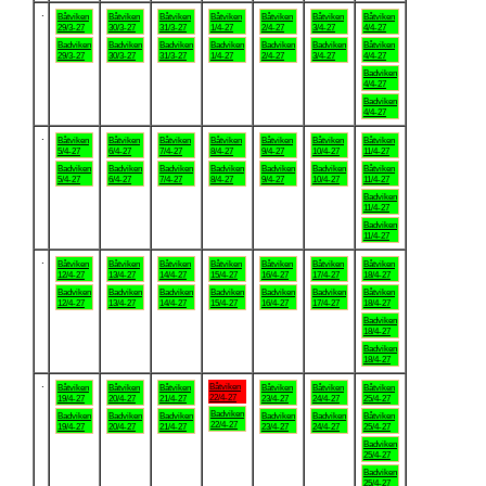
.
Båtviken
Båtviken
Båtviken
Båtviken
Båtviken
Båtviken
Båtviken
29/3-27
30/3-27
31/3-27
1/4-27
2/4-27
3/4-27
4/4-27
Badviken
Badviken
Badviken
Badviken
Badviken
Badviken
Båtviken
29/3-27
30/3-27
31/3-27
1/4-27
2/4-27
3/4-27
4/4-27
Badviken
4/4-27
Badviken
4/4-27
.
Båtviken
Båtviken
Båtviken
Båtviken
Båtviken
Båtviken
Båtviken
5/4-27
6/4-27
7/4-27
8/4-27
9/4-27
10/4-27
11/4-27
Badviken
Badviken
Badviken
Badviken
Badviken
Badviken
Båtviken
5/4-27
6/4-27
7/4-27
8/4-27
9/4-27
10/4-27
11/4-27
Badviken
11/4-27
Badviken
11/4-27
.
Båtviken
Båtviken
Båtviken
Båtviken
Båtviken
Båtviken
Båtviken
12/4-27
13/4-27
14/4-27
15/4-27
16/4-27
17/4-27
18/4-27
Badviken
Badviken
Badviken
Badviken
Badviken
Badviken
Båtviken
12/4-27
13/4-27
14/4-27
15/4-27
16/4-27
17/4-27
18/4-27
Badviken
18/4-27
Badviken
18/4-27
.
Båtviken
Båtviken
Båtviken
Båtviken
Båtviken
Båtviken
Båtviken
22/4-27
19/4-27
20/4-27
21/4-27
23/4-27
24/4-27
25/4-27
Badviken
Badviken
Badviken
Badviken
Badviken
Badviken
Båtviken
22/4-27
19/4-27
20/4-27
21/4-27
23/4-27
24/4-27
25/4-27
Badviken
25/4-27
Badviken
25/4-27