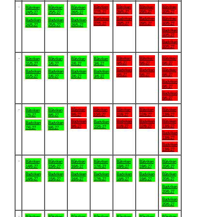
.
Båtviken
Båtviken
Båtviken
Båtviken
Båtviken
Båtviken
Båtviken
27/5-27
28/5-27
29/5-27
30/5-27
24/5-27
25/5-27
26/5-27
Badviken
Badviken
Badviken
Båtviken
Badviken
Badviken
Badviken
27/5-27
28/5-27
29/5-27
30/5-27
24/5-27
25/5-27
26/5-27
Badviken
30/5-27
Badviken
30/5-27
.
Båtviken
Båtviken
Båtviken
Båtviken
Båtviken
Båtviken
Båtviken
4/6-27
5/6-27
6/6-27
31/5-27
1/6-27
2/6-27
3/6-27
Badviken
Badviken
Båtviken
Badviken
Badviken
Badviken
Badviken
4/6-27
5/6-27
6/6-27
31/5-27
1/6-27
2/6-27
3/6-27
Badviken
6/6-27
Badviken
6/6-27
.
Båtviken
Båtviken
Båtviken
Båtviken
Båtviken
Båtviken
Båtviken
9/6-27
10/6-27
11/6-27
12/6-27
13/6-27
7/6-27
8/6-27
Badviken
Badviken
Badviken
Båtviken
Badviken
Badviken
Badviken
9/6-27
11/6-27
12/6-27
13/6-27
10/6-27
7/6-27
8/6-27
Badviken
13/6-27
Badviken
13/6-27
.
Båtviken
Båtviken
Båtviken
Båtviken
Båtviken
Båtviken
Båtviken
14/6-27
15/6-27
16/6-27
17/6-27
18/6-27
19/6-27
20/6-27
Badviken
Badviken
Badviken
Badviken
Badviken
Badviken
Båtviken
14/6-27
15/6-27
16/6-27
17/6-27
18/6-27
19/6-27
20/6-27
Badviken
20/6-27
Badviken
20/6-27
.
Båtviken
Båtviken
Båtviken
Båtviken
Båtviken
Båtviken
Båtviken