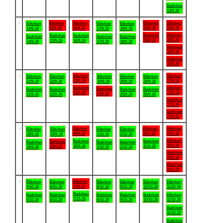
Badviken
13/9-26
.
Båtviken
Båtviken
Båtviken
Båtviken
Båtviken
Båtviken
Båtviken
15/9-26
16/9-26
19/9-26
20/9-26
14/9-26
17/9-26
18/9-26
Badviken
Båtviken
Badviken
Badviken
Badviken
Badviken
Badviken
19/9-26
20/9-26
15/9-26
16/9-26
14/9-26
17/9-26
18/9-26
Badviken
20/9-26
Badviken
20/9-26
.
Båtviken
Båtviken
Båtviken
Båtviken
Båtviken
Båtviken
Båtviken
23/9-26
27/9-26
21/9-26
22/9-26
24/9-26
25/9-26
26/9-26
Badviken
Båtviken
Badviken
Badviken
Badviken
Badviken
Badviken
23/9-26
27/9-26
24/9-26
21/9-26
22/9-26
25/9-26
26/9-26
Badviken
27/9-26
Badviken
27/9-26
.
Båtviken
Båtviken
Båtviken
Båtviken
Båtviken
Båtviken
Båtviken
30/9-26
3/10-26
4/10-26
28/9-26
29/9-26
1/10-26
2/10-26
Båtviken
Badviken
Badviken
Badviken
Badviken
Badviken
Badviken
4/10-26
30/9-26
3/10-26
29/9-26
28/9-26
1/10-26
2/10-26
Badviken
4/10-26
Badviken
4/10-26
.
Båtviken
Båtviken
Båtviken
Båtviken
Båtviken
Båtviken
Båtviken
7/10-26
5/10-26
6/10-26
8/10-26
9/10-26
10/10-26
11/10-26
Badviken
Badviken
Badviken
Badviken
Badviken
Badviken
Båtviken
7/10-26
5/10-26
6/10-26
8/10-26
9/10-26
10/10-26
11/10-26
Badviken
11/10-26
Badviken