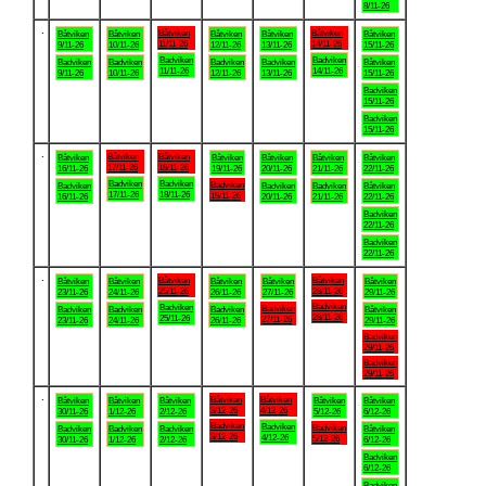
8/11-26
.
Båtviken
Båtviken
Båtviken
Båtviken
Båtviken
Båtviken
Båtviken
11/11-26
14/11-26
9/11-26
10/11-26
12/11-26
13/11-26
15/11-26
Badviken
Badviken
Badviken
Badviken
Badviken
Badviken
Båtviken
11/11-26
14/11-26
9/11-26
10/11-26
12/11-26
13/11-26
15/11-26
Badviken
15/11-26
Badviken
15/11-26
.
Båtviken
Båtviken
Båtviken
Båtviken
Båtviken
Båtviken
Båtviken
17/11-26
18/11-26
16/11-26
19/11-26
20/11-26
21/11-26
22/11-26
Badviken
Badviken
Badviken
Badviken
Badviken
Badviken
Båtviken
17/11-26
18/11-26
19/11-26
16/11-26
20/11-26
21/11-26
22/11-26
Badviken
22/11-26
Badviken
22/11-26
.
Båtviken
Båtviken
Båtviken
Båtviken
Båtviken
Båtviken
Båtviken
25/11-26
28/11-26
23/11-26
24/11-26
26/11-26
27/11-26
29/11-26
Badviken
Badviken
Badviken
Badviken
Badviken
Badviken
Båtviken
28/11-26
25/11-26
27/11-26
23/11-26
24/11-26
26/11-26
29/11-26
Badviken
29/11-26
Badviken
29/11-26
.
Båtviken
Båtviken
Båtviken
Båtviken
Båtviken
Båtviken
Båtviken
3/12-26
4/12-26
30/11-26
1/12-26
2/12-26
5/12-26
6/12-26
Badviken
Badviken
Badviken
Badviken
Badviken
Badviken
Båtviken
3/12-26
4/12-26
5/12-26
30/11-26
1/12-26
2/12-26
6/12-26
Badviken
6/12-26
Badviken