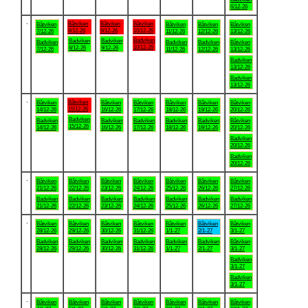
6/12-26
.
Båtviken
Båtviken
Båtviken
Båtviken
Båtviken
Båtviken
Båtviken
8/12-26
9/12-26
10/12-26
7/12-26
11/12-26
12/12-26
13/12-26
Badviken
Badviken
Badviken
Badviken
Badviken
Badviken
Båtviken
10/12-26
8/12-26
9/12-26
7/12-26
11/12-26
12/12-26
13/12-26
Badviken
13/12-26
Badviken
13/12-26
.
Båtviken
Båtviken
Båtviken
Båtviken
Båtviken
Båtviken
Båtviken
15/12-26
14/12-26
16/12-26
17/12-26
18/12-26
19/12-26
20/12-26
Badviken
Badviken
Badviken
Badviken
Badviken
Badviken
Båtviken
15/12-26
14/12-26
16/12-26
17/12-26
18/12-26
19/12-26
20/12-26
Badviken
20/12-26
Badviken
20/12-26
.
Båtviken
Båtviken
Båtviken
Båtviken
Båtviken
Båtviken
Båtviken
21/12-26
22/12-26
23/12-26
24/12-26
25/12-26
26/12-26
27/12-26
Badviken
Badviken
Badviken
Badviken
Badviken
Badviken
Badviken
21/12-26
22/12-26
23/12-26
24/12-26
25/12-26
26/12-26
27/12-26
.
Båtviken
Båtviken
Båtviken
Båtviken
Båtviken
Båtviken
Båtviken
28/12-26
29/12-26
30/12-26
31/12-26
1/1-27
2/1-27
3/1-27
Badviken
Badviken
Badviken
Badviken
Badviken
Badviken
Båtviken
28/12-26
29/12-26
30/12-26
31/12-26
1/1-27
2/1-27
3/1-27
Badviken
3/1-27
Badviken
3/1-27
.
Båtviken
Båtviken
Båtviken
Båtviken
Båtviken
Båtviken
Båtviken