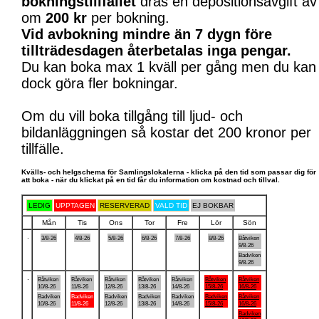
bokningstillfället
dras en depositionsavgift av
om
200 kr
per bokning.
Vid avbokning mindre än 7 dygn före
tillträdesdagen återbetalas inga pengar.
Du kan boka max 1 kväll per gång men du kan
dock göra fler bokningar.
Om du vill boka tillgång till ljud- och
bildanläggningen så kostar det 200 kronor per
tillfälle.
Kvälls- och helgschema för Samlingslokalerna - klicka på den tid som passar dig för
att boka - när du klickat på en tid får du information om kostnad och tillval.
LEDIG
UPPTAGEN
RESERVERAD
VALD TID
EJ BOKBAR
Mån
Tis
Ons
Tor
Fre
Lör
Sön
.
3/8-26
4/8-26
5/8-26
6/8-26
7/8-26
8/8-26
Båtviken
9/8-26
Badviken
9/8-26
.
Båtviken
Båtviken
Båtviken
Båtviken
Båtviken
Båtviken
Båtviken
10/8-26
11/8-26
12/8-26
13/8-26
14/8-26
15/8-26
16/8-26
Badviken
Badviken
Badviken
Badviken
Badviken
Badviken
Båtviken
10/8-26
11/8-26
12/8-26
13/8-26
14/8-26
15/8-26
16/8-26
Badviken