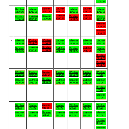
11/10-26
.
Båtviken
Båtviken
Båtviken
Båtviken
Båtviken
Båtviken
Båtviken
14/10-26
15/10-26
17/10-26
12/10-26
13/10-26
16/10-26
18/10-26
Badviken
Badviken
Badviken
Badviken
Badviken
Badviken
Båtviken
15/10-26
17/10-26
14/10-26
16/10-26
12/10-26
13/10-26
18/10-26
Badviken
18/10-26
Badviken
18/10-26
.
Båtviken
Båtviken
Båtviken
Båtviken
Båtviken
Båtviken
Båtviken
20/10-26
21/10-26
19/10-26
22/10-26
23/10-26
24/10-26
25/10-26
Badviken
Badviken
Badviken
Badviken
Badviken
Badviken
Båtviken
21/10-26
20/10-26
24/10-26
19/10-26
22/10-26
23/10-26
25/10-26
Badviken
25/10-26
Badviken
25/10-26
.
Båtviken
Båtviken
Båtviken
Båtviken
Båtviken
Båtviken
Båtviken
28/10-26
26/10-26
27/10-26
29/10-26
30/10-26
31/10-26
1/11-26
Badviken
Badviken
Badviken
Badviken
Badviken
Badviken
Båtviken
28/10-26
26/10-26
27/10-26
29/10-26
30/10-26
31/10-26
1/11-26
Badviken
1/11-26
Badviken
1/11-26
.
Båtviken
Båtviken
Båtviken
Båtviken
Båtviken
Båtviken
Båtviken
4/11-26
2/11-26
3/11-26
5/11-26
6/11-26
7/11-26
8/11-26
Badviken
Badviken
Badviken
Badviken
Badviken
Badviken
Båtviken
4/11-26
2/11-26
3/11-26
5/11-26
6/11-26
7/11-26
8/11-26
Badviken
8/11-26
Badviken