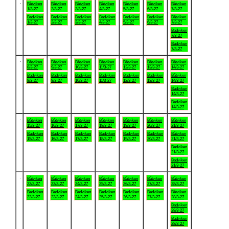
.
Båtviken
Båtviken
Båtviken
Båtviken
Båtviken
Båtviken
Båtviken
1/3-27
2/3-27
3/3-27
4/3-27
5/3-27
6/3-27
7/3-27
Badviken
Badviken
Badviken
Badviken
Badviken
Badviken
Båtviken
1/3-27
2/3-27
3/3-27
4/3-27
5/3-27
6/3-27
7/3-27
Badviken
7/3-27
Badviken
7/3-27
.
Båtviken
Båtviken
Båtviken
Båtviken
Båtviken
Båtviken
Båtviken
8/3-27
9/3-27
10/3-27
11/3-27
12/3-27
13/3-27
14/3-27
Badviken
Badviken
Badviken
Badviken
Badviken
Badviken
Båtviken
8/3-27
9/3-27
10/3-27
11/3-27
12/3-27
13/3-27
14/3-27
Badviken
14/3-27
Badviken
14/3-27
.
Båtviken
Båtviken
Båtviken
Båtviken
Båtviken
Båtviken
Båtviken
15/3-27
16/3-27
17/3-27
18/3-27
19/3-27
20/3-27
21/3-27
Badviken
Badviken
Badviken
Badviken
Badviken
Badviken
Båtviken
15/3-27
16/3-27
17/3-27
18/3-27
19/3-27
20/3-27
21/3-27
Badviken
21/3-27
Badviken
21/3-27
.
Båtviken
Båtviken
Båtviken
Båtviken
Båtviken
Båtviken
Båtviken
22/3-27
23/3-27
24/3-27
25/3-27
26/3-27
27/3-27
28/3-27
Badviken
Badviken
Badviken
Badviken
Badviken
Badviken
Båtviken
22/3-27
23/3-27
24/3-27
25/3-27
26/3-27
27/3-27
28/3-27
Badviken
28/3-27
Badviken
28/3-27