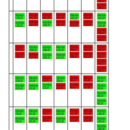
16/8-26
Badviken
16/8-26
.
Båtviken
Båtviken
Båtviken
Båtviken
Båtviken
Båtviken
Båtviken
18/8-26
19/8-26
20/8-26
22/8-26
17/8-26
21/8-26
23/8-26
Badviken
Badviken
Badviken
Badviken
Badviken
Badviken
Båtviken
18/8-26
20/8-26
22/8-26
19/8-26
21/8-26
17/8-26
23/8-26
Badviken
23/8-26
Badviken
23/8-26
.
Båtviken
Båtviken
Båtviken
Båtviken
Båtviken
Båtviken
Båtviken
24/8-26
28/8-26
29/8-26
30/8-26
25/8-26
26/8-26
27/8-26
Badviken
Badviken
Badviken
Båtviken
Badviken
Badviken
Badviken
24/8-26
28/8-26
29/8-26
30/8-26
25/8-26
26/8-26
27/8-26
Badviken
30/8-26
Badviken
30/8-26
.
Båtviken
Båtviken
Båtviken
Båtviken
Båtviken
Båtviken
Båtviken
2/9-26
4/9-26
5/9-26
31/8-26
1/9-26
3/9-26
6/9-26
Badviken
Badviken
Badviken
Badviken
Badviken
Badviken
Båtviken
4/9-26
5/9-26
2/9-26
3/9-26
31/8-26
1/9-26
6/9-26
Badviken
6/9-26
Badviken
6/9-26
.
Båtviken
Båtviken
Båtviken
Båtviken
Båtviken
Båtviken
Båtviken
9/9-26
11/9-26
12/9-26
7/9-26
8/9-26
10/9-26
13/9-26
Badviken
Badviken
Badviken
Badviken
Badviken
Badviken
Båtviken
9/9-26
11/9-26
12/9-26
7/9-26
8/9-26
10/9-26
13/9-26
Badviken
13/9-26