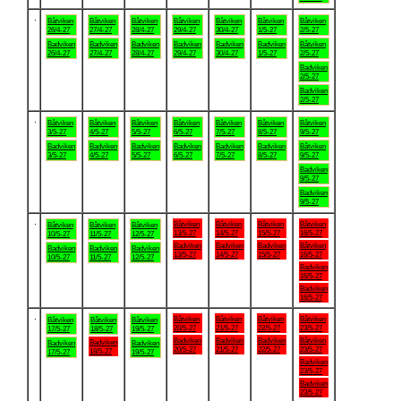
.
Båtviken
Båtviken
Båtviken
Båtviken
Båtviken
Båtviken
Båtviken
26/4-27
27/4-27
28/4-27
29/4-27
30/4-27
1/5-27
2/5-27
Badviken
Badviken
Badviken
Badviken
Badviken
Badviken
Båtviken
26/4-27
27/4-27
28/4-27
29/4-27
30/4-27
1/5-27
2/5-27
Badviken
2/5-27
Badviken
2/5-27
.
Båtviken
Båtviken
Båtviken
Båtviken
Båtviken
Båtviken
Båtviken
3/5-27
4/5-27
5/5-27
6/5-27
7/5-27
8/5-27
9/5-27
Badviken
Badviken
Badviken
Badviken
Badviken
Badviken
Båtviken
3/5-27
4/5-27
5/5-27
6/5-27
7/5-27
8/5-27
9/5-27
Badviken
9/5-27
Badviken
9/5-27
.
Båtviken
Båtviken
Båtviken
Båtviken
Båtviken
Båtviken
Båtviken
13/5-27
14/5-27
15/5-27
16/5-27
10/5-27
11/5-27
12/5-27
Badviken
Badviken
Badviken
Båtviken
Badviken
Badviken
Badviken
13/5-27
14/5-27
15/5-27
16/5-27
10/5-27
11/5-27
12/5-27
Badviken
16/5-27
Badviken
16/5-27
.
Båtviken
Båtviken
Båtviken
Båtviken
Båtviken
Båtviken
Båtviken
20/5-27
21/5-27
22/5-27
23/5-27
17/5-27
18/5-27
19/5-27
Badviken
Badviken
Badviken
Båtviken
Badviken
Badviken
Badviken
20/5-27
21/5-27
22/5-27
23/5-27
18/5-27
17/5-27
19/5-27
Badviken
23/5-27
Badviken
23/5-27