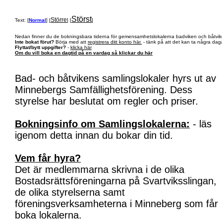
Störst
Större
Text: [
Normal
] [
] [
]
Nedan finner du de bokningsbara tiderna för gemensamhetslokalerna badviken och båtvik
Inte bokat förut?
Börja med att
registrera ditt konto här.
- tänk på att det kan ta några daga
Flyttat/bytt uppgifter?
-
klicka här
Om du vill boka en dagtid på en vardag så klickar du här
Bad- och båtvikens samlingslokaler hyrs ut av
Minnebergs Samfällighetsförening. Dess
styrelse har beslutat om regler och priser.
Bokningsinfo om Samlingslokalerna:
- läs
igenom detta innan du bokar din tid.
Vem får hyra?
Det är medlemmarna skrivna i de olika
Bostadsrättsföreningarna på Svartviksslingan,
de olika styrelserna samt
föreningsverksamheterna i Minneberg som får
boka lokalerna.