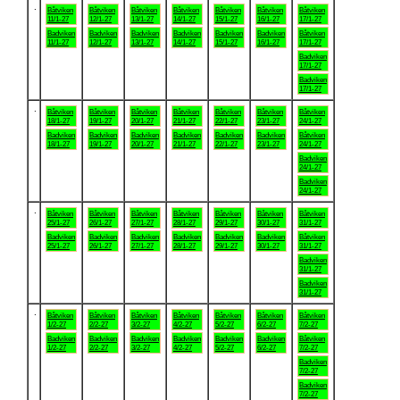
.
Båtviken
Båtviken
Båtviken
Båtviken
Båtviken
Båtviken
Båtviken
11/1-27
12/1-27
13/1-27
14/1-27
15/1-27
16/1-27
17/1-27
Badviken
Badviken
Badviken
Badviken
Badviken
Badviken
Båtviken
11/1-27
12/1-27
13/1-27
14/1-27
15/1-27
16/1-27
17/1-27
Badviken
17/1-27
Badviken
17/1-27
.
Båtviken
Båtviken
Båtviken
Båtviken
Båtviken
Båtviken
Båtviken
18/1-27
19/1-27
20/1-27
21/1-27
22/1-27
23/1-27
24/1-27
Badviken
Badviken
Badviken
Badviken
Badviken
Badviken
Båtviken
18/1-27
19/1-27
20/1-27
21/1-27
22/1-27
23/1-27
24/1-27
Badviken
24/1-27
Badviken
24/1-27
.
Båtviken
Båtviken
Båtviken
Båtviken
Båtviken
Båtviken
Båtviken
25/1-27
26/1-27
27/1-27
28/1-27
29/1-27
30/1-27
31/1-27
Badviken
Badviken
Badviken
Badviken
Badviken
Badviken
Båtviken
25/1-27
26/1-27
27/1-27
28/1-27
29/1-27
30/1-27
31/1-27
Badviken
31/1-27
Badviken
31/1-27
.
Båtviken
Båtviken
Båtviken
Båtviken
Båtviken
Båtviken
Båtviken
1/2-27
2/2-27
3/2-27
4/2-27
5/2-27
6/2-27
7/2-27
Badviken
Badviken
Badviken
Badviken
Badviken
Badviken
Båtviken
1/2-27
2/2-27
3/2-27
4/2-27
5/2-27
6/2-27
7/2-27
Badviken
7/2-27
Badviken
7/2-27