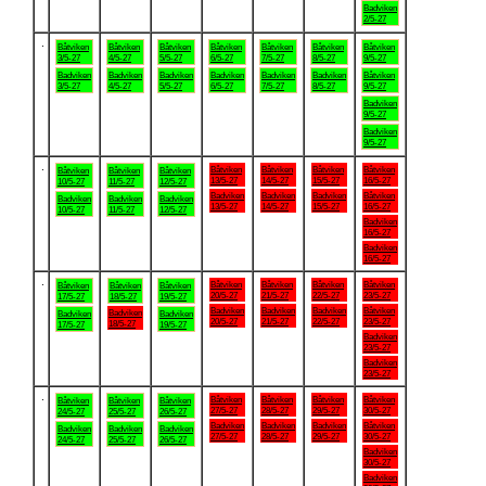
Badviken
2/5-27
.
Båtviken
Båtviken
Båtviken
Båtviken
Båtviken
Båtviken
Båtviken
3/5-27
4/5-27
5/5-27
6/5-27
7/5-27
8/5-27
9/5-27
Badviken
Badviken
Badviken
Badviken
Badviken
Badviken
Båtviken
3/5-27
4/5-27
5/5-27
6/5-27
7/5-27
8/5-27
9/5-27
Badviken
9/5-27
Badviken
9/5-27
.
Båtviken
Båtviken
Båtviken
Båtviken
Båtviken
Båtviken
Båtviken
13/5-27
14/5-27
15/5-27
16/5-27
10/5-27
11/5-27
12/5-27
Badviken
Badviken
Badviken
Båtviken
Badviken
Badviken
Badviken
13/5-27
14/5-27
15/5-27
16/5-27
10/5-27
11/5-27
12/5-27
Badviken
16/5-27
Badviken
16/5-27
.
Båtviken
Båtviken
Båtviken
Båtviken
Båtviken
Båtviken
Båtviken
20/5-27
21/5-27
22/5-27
23/5-27
17/5-27
18/5-27
19/5-27
Badviken
Badviken
Badviken
Båtviken
Badviken
Badviken
Badviken
20/5-27
21/5-27
22/5-27
23/5-27
18/5-27
17/5-27
19/5-27
Badviken
23/5-27
Badviken
23/5-27
.
Båtviken
Båtviken
Båtviken
Båtviken
Båtviken
Båtviken
Båtviken
27/5-27
28/5-27
29/5-27
30/5-27
24/5-27
25/5-27
26/5-27
Badviken
Badviken
Badviken
Båtviken
Badviken
Badviken
Badviken
27/5-27
28/5-27
29/5-27
30/5-27
24/5-27
25/5-27
26/5-27
Badviken
30/5-27
Badviken