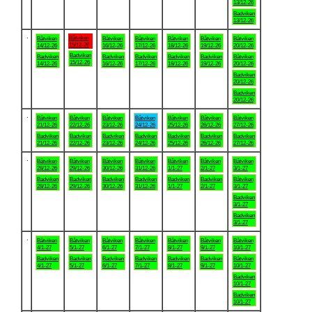
13/12-26
Badviken
13/12-26
.
Båtviken
Båtviken
Båtviken
Båtviken
Båtviken
Båtviken
Båtviken
15/12-26
14/12-26
16/12-26
17/12-26
18/12-26
19/12-26
20/12-26
Badviken
Badviken
Badviken
Badviken
Badviken
Badviken
Båtviken
15/12-26
14/12-26
16/12-26
17/12-26
18/12-26
19/12-26
20/12-26
Badviken
20/12-26
Badviken
20/12-26
.
Båtviken
Båtviken
Båtviken
Båtviken
Båtviken
Båtviken
Båtviken
21/12-26
22/12-26
23/12-26
24/12-26
25/12-26
26/12-26
27/12-26
Badviken
Badviken
Badviken
Badviken
Badviken
Badviken
Badviken
21/12-26
22/12-26
23/12-26
24/12-26
25/12-26
26/12-26
27/12-26
.
Båtviken
Båtviken
Båtviken
Båtviken
Båtviken
Båtviken
Båtviken
28/12-26
29/12-26
30/12-26
31/12-26
1/1-27
2/1-27
3/1-27
Badviken
Badviken
Badviken
Badviken
Badviken
Badviken
Båtviken
28/12-26
29/12-26
30/12-26
31/12-26
1/1-27
2/1-27
3/1-27
Badviken
3/1-27
Badviken
3/1-27
.
Båtviken
Båtviken
Båtviken
Båtviken
Båtviken
Båtviken
Båtviken
4/1-27
5/1-27
6/1-27
7/1-27
8/1-27
9/1-27
10/1-27
Badviken
Badviken
Badviken
Badviken
Badviken
Badviken
Båtviken
4/1-27
5/1-27
6/1-27
7/1-27
8/1-27
9/1-27
10/1-27
Badviken
10/1-27
Badviken
10/1-27