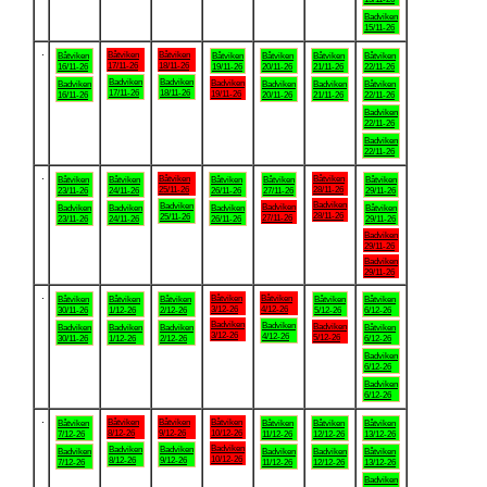
Badviken
15/11-26
.
Båtviken
Båtviken
Båtviken
Båtviken
Båtviken
Båtviken
Båtviken
17/11-26
18/11-26
16/11-26
19/11-26
20/11-26
21/11-26
22/11-26
Badviken
Badviken
Badviken
Badviken
Badviken
Badviken
Båtviken
17/11-26
18/11-26
19/11-26
16/11-26
20/11-26
21/11-26
22/11-26
Badviken
22/11-26
Badviken
22/11-26
.
Båtviken
Båtviken
Båtviken
Båtviken
Båtviken
Båtviken
Båtviken
25/11-26
28/11-26
23/11-26
24/11-26
26/11-26
27/11-26
29/11-26
Badviken
Badviken
Badviken
Badviken
Badviken
Badviken
Båtviken
28/11-26
25/11-26
27/11-26
23/11-26
24/11-26
26/11-26
29/11-26
Badviken
29/11-26
Badviken
29/11-26
.
Båtviken
Båtviken
Båtviken
Båtviken
Båtviken
Båtviken
Båtviken
3/12-26
4/12-26
30/11-26
1/12-26
2/12-26
5/12-26
6/12-26
Badviken
Badviken
Badviken
Badviken
Badviken
Badviken
Båtviken
3/12-26
4/12-26
5/12-26
30/11-26
1/12-26
2/12-26
6/12-26
Badviken
6/12-26
Badviken
6/12-26
.
Båtviken
Båtviken
Båtviken
Båtviken
Båtviken
Båtviken
Båtviken
8/12-26
9/12-26
10/12-26
7/12-26
11/12-26
12/12-26
13/12-26
Badviken
Badviken
Badviken
Badviken
Badviken
Badviken
Båtviken
10/12-26
8/12-26
9/12-26
7/12-26
11/12-26
12/12-26
13/12-26
Badviken