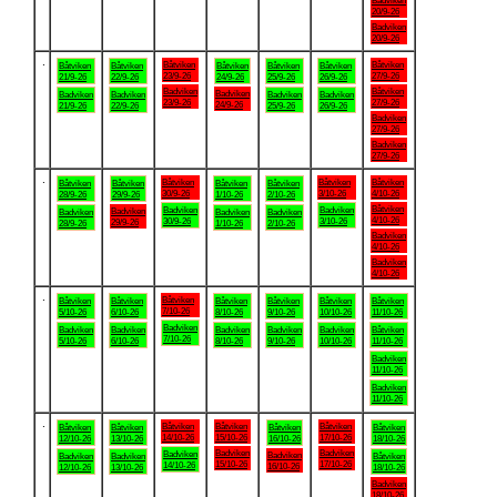
Badviken
20/9-26
Badviken
20/9-26
.
Båtviken
Båtviken
Båtviken
Båtviken
Båtviken
Båtviken
Båtviken
23/9-26
27/9-26
21/9-26
22/9-26
24/9-26
25/9-26
26/9-26
Badviken
Båtviken
Badviken
Badviken
Badviken
Badviken
Badviken
23/9-26
27/9-26
24/9-26
21/9-26
22/9-26
25/9-26
26/9-26
Badviken
27/9-26
Badviken
27/9-26
.
Båtviken
Båtviken
Båtviken
Båtviken
Båtviken
Båtviken
Båtviken
30/9-26
3/10-26
4/10-26
28/9-26
29/9-26
1/10-26
2/10-26
Båtviken
Badviken
Badviken
Badviken
Badviken
Badviken
Badviken
4/10-26
30/9-26
3/10-26
29/9-26
28/9-26
1/10-26
2/10-26
Badviken
4/10-26
Badviken
4/10-26
.
Båtviken
Båtviken
Båtviken
Båtviken
Båtviken
Båtviken
Båtviken
7/10-26
5/10-26
6/10-26
8/10-26
9/10-26
10/10-26
11/10-26
Badviken
Badviken
Badviken
Badviken
Badviken
Badviken
Båtviken
7/10-26
5/10-26
6/10-26
8/10-26
9/10-26
10/10-26
11/10-26
Badviken
11/10-26
Badviken
11/10-26
.
Båtviken
Båtviken
Båtviken
Båtviken
Båtviken
Båtviken
Båtviken
14/10-26
15/10-26
17/10-26
12/10-26
13/10-26
16/10-26
18/10-26
Badviken
Badviken
Badviken
Badviken
Badviken
Badviken
Båtviken
15/10-26
17/10-26
14/10-26
16/10-26
12/10-26
13/10-26
18/10-26
Badviken
18/10-26