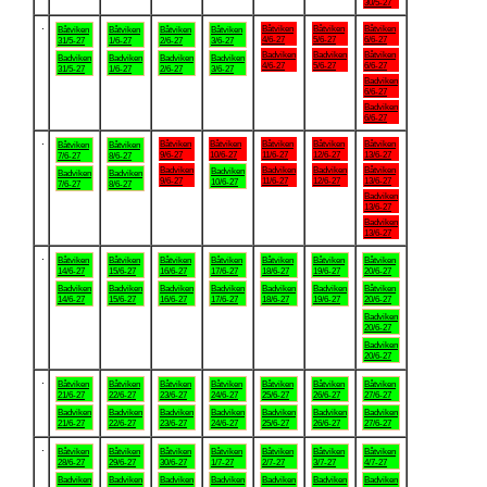
30/5-27
.
Båtviken
Båtviken
Båtviken
Båtviken
Båtviken
Båtviken
Båtviken
4/6-27
5/6-27
6/6-27
31/5-27
1/6-27
2/6-27
3/6-27
Badviken
Badviken
Båtviken
Badviken
Badviken
Badviken
Badviken
4/6-27
5/6-27
6/6-27
31/5-27
1/6-27
2/6-27
3/6-27
Badviken
6/6-27
Badviken
6/6-27
.
Båtviken
Båtviken
Båtviken
Båtviken
Båtviken
Båtviken
Båtviken
9/6-27
10/6-27
11/6-27
12/6-27
13/6-27
7/6-27
8/6-27
Badviken
Badviken
Badviken
Båtviken
Badviken
Badviken
Badviken
9/6-27
11/6-27
12/6-27
13/6-27
10/6-27
7/6-27
8/6-27
Badviken
13/6-27
Badviken
13/6-27
.
Båtviken
Båtviken
Båtviken
Båtviken
Båtviken
Båtviken
Båtviken
14/6-27
15/6-27
16/6-27
17/6-27
18/6-27
19/6-27
20/6-27
Badviken
Badviken
Badviken
Badviken
Badviken
Badviken
Båtviken
14/6-27
15/6-27
16/6-27
17/6-27
18/6-27
19/6-27
20/6-27
Badviken
20/6-27
Badviken
20/6-27
.
Båtviken
Båtviken
Båtviken
Båtviken
Båtviken
Båtviken
Båtviken
21/6-27
22/6-27
23/6-27
24/6-27
25/6-27
26/6-27
27/6-27
Badviken
Badviken
Badviken
Badviken
Badviken
Badviken
Badviken
21/6-27
22/6-27
23/6-27
24/6-27
25/6-27
26/6-27
27/6-27
.
Båtviken
Båtviken
Båtviken
Båtviken
Båtviken
Båtviken
Båtviken
28/6-27
29/6-27
30/6-27
1/7-27
2/7-27
3/7-27
4/7-27
Badviken
Badviken
Badviken
Badviken
Badviken
Badviken
Badviken