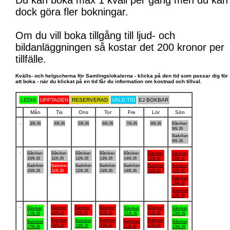
Du kan boka max 1 kväll per gång men du kan
dock göra fler bokningar.
Om du vill boka tillgång till ljud- och
bildanläggningen så kostar det 200 kronor per
tillfälle.
Kvälls- och helgschema för Samlingslokalerna - klicka på den tid som passar dig för
att boka - när du klickat på en tid får du information om kostnad och tillval.
LEDIG
UPPTAGEN
RESERVERAD
VALD TID
EJ BOKBAR
Mån
Tis
Ons
Tor
Fre
Lör
Sön
.
3/8-26
4/8-26
5/8-26
6/8-26
7/8-26
8/8-26
Båtviken
9/8-26
Badviken
9/8-26
.
Båtviken
Båtviken
Båtviken
Båtviken
Båtviken
Båtviken
Båtviken
10/8-26
11/8-26
12/8-26
13/8-26
14/8-26
15/8-26
16/8-26
Badviken
Badviken
Badviken
Badviken
Badviken
Badviken
Båtviken
10/8-26
11/8-26
12/8-26
13/8-26
14/8-26
15/8-26
16/8-26
Badviken
16/8-26
Badviken
16/8-26
.
Båtviken
Båtviken
Båtviken
Båtviken
Båtviken
Båtviken
Båtviken
18/8-26
19/8-26
20/8-26
22/8-26
17/8-26
21/8-26
23/8-26
Badviken
Badviken
Badviken
Badviken
Badviken
Badviken
Båtviken
18/8-26
20/8-26
22/8-26
19/8-26
21/8-26
17/8-26
23/8-26