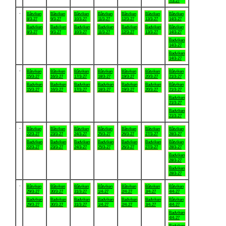
7/3-27
.
Båtviken
Båtviken
Båtviken
Båtviken
Båtviken
Båtviken
Båtviken
8/3-27
9/3-27
10/3-27
11/3-27
12/3-27
13/3-27
14/3-27
Badviken
Badviken
Badviken
Badviken
Badviken
Badviken
Båtviken
8/3-27
9/3-27
10/3-27
11/3-27
12/3-27
13/3-27
14/3-27
Badviken
14/3-27
Badviken
14/3-27
.
Båtviken
Båtviken
Båtviken
Båtviken
Båtviken
Båtviken
Båtviken
15/3-27
16/3-27
17/3-27
18/3-27
19/3-27
20/3-27
21/3-27
Badviken
Badviken
Badviken
Badviken
Badviken
Badviken
Båtviken
15/3-27
16/3-27
17/3-27
18/3-27
19/3-27
20/3-27
21/3-27
Badviken
21/3-27
Badviken
21/3-27
.
Båtviken
Båtviken
Båtviken
Båtviken
Båtviken
Båtviken
Båtviken
22/3-27
23/3-27
24/3-27
25/3-27
26/3-27
27/3-27
28/3-27
Badviken
Badviken
Badviken
Badviken
Badviken
Badviken
Båtviken
22/3-27
23/3-27
24/3-27
25/3-27
26/3-27
27/3-27
28/3-27
Badviken
28/3-27
Badviken
28/3-27
.
Båtviken
Båtviken
Båtviken
Båtviken
Båtviken
Båtviken
Båtviken
29/3-27
30/3-27
31/3-27
1/4-27
2/4-27
3/4-27
4/4-27
Badviken
Badviken
Badviken
Badviken
Badviken
Badviken
Båtviken
29/3-27
30/3-27
31/3-27
1/4-27
2/4-27
3/4-27
4/4-27
Badviken
4/4-27
Badviken