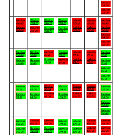
Badviken
23/8-26
Badviken
23/8-26
.
Båtviken
Båtviken
Båtviken
Båtviken
Båtviken
Båtviken
Båtviken
24/8-26
28/8-26
29/8-26
30/8-26
25/8-26
26/8-26
27/8-26
Badviken
Badviken
Badviken
Båtviken
Badviken
Badviken
Badviken
24/8-26
28/8-26
29/8-26
30/8-26
25/8-26
26/8-26
27/8-26
Badviken
30/8-26
Badviken
30/8-26
.
Båtviken
Båtviken
Båtviken
Båtviken
Båtviken
Båtviken
Båtviken
2/9-26
4/9-26
5/9-26
31/8-26
1/9-26
3/9-26
6/9-26
Badviken
Badviken
Badviken
Badviken
Badviken
Badviken
Båtviken
4/9-26
5/9-26
2/9-26
3/9-26
31/8-26
1/9-26
6/9-26
Badviken
6/9-26
Badviken
6/9-26
.
Båtviken
Båtviken
Båtviken
Båtviken
Båtviken
Båtviken
Båtviken
9/9-26
11/9-26
12/9-26
7/9-26
8/9-26
10/9-26
13/9-26
Badviken
Badviken
Badviken
Badviken
Badviken
Badviken
Båtviken
9/9-26
11/9-26
12/9-26
7/9-26
8/9-26
10/9-26
13/9-26
Badviken
13/9-26
Badviken
13/9-26
.
Båtviken
Båtviken
Båtviken
Båtviken
Båtviken
Båtviken
Båtviken
15/9-26
16/9-26
19/9-26
20/9-26
14/9-26
17/9-26
18/9-26
Badviken
Båtviken
Badviken
Badviken
Badviken
Badviken
Badviken
19/9-26
20/9-26
15/9-26
16/9-26
14/9-26
17/9-26
18/9-26