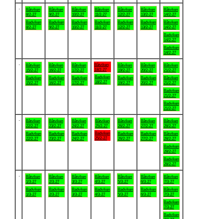
.
Båtviken
Båtviken
Båtviken
Båtviken
Båtviken
Båtviken
Båtviken
8/2-27
9/2-27
10/2-27
11/2-27
12/2-27
13/2-27
14/2-27
Badviken
Badviken
Badviken
Badviken
Badviken
Badviken
Båtviken
8/2-27
9/2-27
10/2-27
11/2-27
12/2-27
13/2-27
14/2-27
Badviken
14/2-27
Badviken
14/2-27
.
Båtviken
Båtviken
Båtviken
Båtviken
Båtviken
Båtviken
Båtviken
18/2-27
15/2-27
16/2-27
17/2-27
19/2-27
20/2-27
21/2-27
Badviken
Badviken
Badviken
Badviken
Badviken
Badviken
Båtviken
18/2-27
15/2-27
16/2-27
17/2-27
19/2-27
20/2-27
21/2-27
Badviken
21/2-27
Badviken
21/2-27
.
Båtviken
Båtviken
Båtviken
Båtviken
Båtviken
Båtviken
Båtviken
22/2-27
23/2-27
24/2-27
25/2-27
26/2-27
27/2-27
28/2-27
Badviken
Badviken
Badviken
Badviken
Badviken
Badviken
Båtviken
25/2-27
22/2-27
23/2-27
24/2-27
26/2-27
27/2-27
28/2-27
Badviken
28/2-27
Badviken
28/2-27
.
Båtviken
Båtviken
Båtviken
Båtviken
Båtviken
Båtviken
Båtviken
1/3-27
2/3-27
3/3-27
4/3-27
5/3-27
6/3-27
7/3-27
Badviken
Badviken
Badviken
Badviken
Badviken
Badviken
Båtviken
1/3-27
2/3-27
3/3-27
4/3-27
5/3-27
6/3-27
7/3-27
Badviken
7/3-27
Badviken