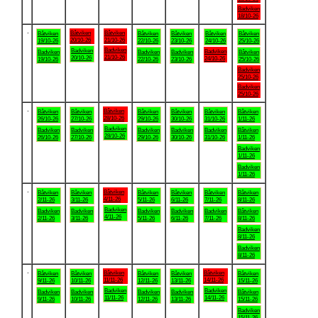
Badviken
18/10-26
.
Båtviken
Båtviken
Båtviken
Båtviken
Båtviken
Båtviken
Båtviken
20/10-26
21/10-26
19/10-26
22/10-26
23/10-26
24/10-26
25/10-26
Badviken
Badviken
Badviken
Badviken
Badviken
Badviken
Båtviken
21/10-26
20/10-26
24/10-26
19/10-26
22/10-26
23/10-26
25/10-26
Badviken
25/10-26
Badviken
25/10-26
.
Båtviken
Båtviken
Båtviken
Båtviken
Båtviken
Båtviken
Båtviken
28/10-26
26/10-26
27/10-26
29/10-26
30/10-26
31/10-26
1/11-26
Badviken
Badviken
Badviken
Badviken
Badviken
Badviken
Båtviken
28/10-26
26/10-26
27/10-26
29/10-26
30/10-26
31/10-26
1/11-26
Badviken
1/11-26
Badviken
1/11-26
.
Båtviken
Båtviken
Båtviken
Båtviken
Båtviken
Båtviken
Båtviken
4/11-26
2/11-26
3/11-26
5/11-26
6/11-26
7/11-26
8/11-26
Badviken
Badviken
Badviken
Badviken
Badviken
Badviken
Båtviken
4/11-26
2/11-26
3/11-26
5/11-26
6/11-26
7/11-26
8/11-26
Badviken
8/11-26
Badviken
8/11-26
.
Båtviken
Båtviken
Båtviken
Båtviken
Båtviken
Båtviken
Båtviken
11/11-26
14/11-26
9/11-26
10/11-26
12/11-26
13/11-26
15/11-26
Badviken
Badviken
Badviken
Badviken
Badviken
Badviken
Båtviken
11/11-26
14/11-26
9/11-26
10/11-26
12/11-26
13/11-26
15/11-26
Badviken
15/11-26