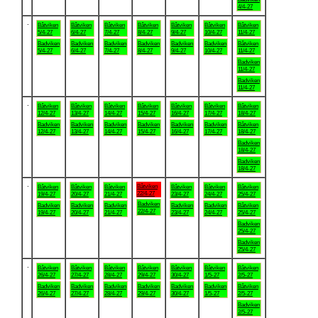
4/4-27
.
Båtviken
Båtviken
Båtviken
Båtviken
Båtviken
Båtviken
Båtviken
5/4-27
6/4-27
7/4-27
8/4-27
9/4-27
10/4-27
11/4-27
Badviken
Badviken
Badviken
Badviken
Badviken
Badviken
Båtviken
5/4-27
6/4-27
7/4-27
8/4-27
9/4-27
10/4-27
11/4-27
Badviken
11/4-27
Badviken
11/4-27
.
Båtviken
Båtviken
Båtviken
Båtviken
Båtviken
Båtviken
Båtviken
12/4-27
13/4-27
14/4-27
15/4-27
16/4-27
17/4-27
18/4-27
Badviken
Badviken
Badviken
Badviken
Badviken
Badviken
Båtviken
12/4-27
13/4-27
14/4-27
15/4-27
16/4-27
17/4-27
18/4-27
Badviken
18/4-27
Badviken
18/4-27
.
Båtviken
Båtviken
Båtviken
Båtviken
Båtviken
Båtviken
Båtviken
22/4-27
19/4-27
20/4-27
21/4-27
23/4-27
24/4-27
25/4-27
Badviken
Badviken
Badviken
Badviken
Badviken
Badviken
Båtviken
22/4-27
19/4-27
20/4-27
21/4-27
23/4-27
24/4-27
25/4-27
Badviken
25/4-27
Badviken
25/4-27
.
Båtviken
Båtviken
Båtviken
Båtviken
Båtviken
Båtviken
Båtviken
26/4-27
27/4-27
28/4-27
29/4-27
30/4-27
1/5-27
2/5-27
Badviken
Badviken
Badviken
Badviken
Badviken
Badviken
Båtviken
26/4-27
27/4-27
28/4-27
29/4-27
30/4-27
1/5-27
2/5-27
Badviken
2/5-27