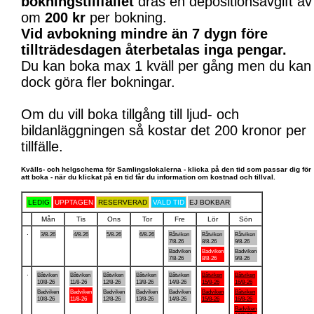
bokningstillfället
dras en depositionsavgift av
om
200 kr
per bokning.
Vid avbokning mindre än 7 dygn före
tillträdesdagen återbetalas inga pengar.
Du kan boka max 1 kväll per gång men du kan
dock göra fler bokningar.
Om du vill boka tillgång till ljud- och
bildanläggningen så kostar det 200 kronor per
tillfälle.
Kvälls- och helgschema för Samlingslokalerna - klicka på den tid som passar dig för
att boka - när du klickat på en tid får du information om kostnad och tillval.
LEDIG
UPPTAGEN
RESERVERAD
VALD TID
EJ BOKBAR
Mån
Tis
Ons
Tor
Fre
Lör
Sön
.
3/8-26
4/8-26
5/8-26
6/8-26
Båtviken
Båtviken
Båtviken
7/8-26
8/8-26
9/8-26
Badviken
Badviken
Badviken
7/8-26
8/8-26
9/8-26
.
Båtviken
Båtviken
Båtviken
Båtviken
Båtviken
Båtviken
Båtviken
10/8-26
11/8-26
12/8-26
13/8-26
14/8-26
15/8-26
16/8-26
Badviken
Badviken
Badviken
Badviken
Badviken
Badviken
Båtviken
10/8-26
11/8-26
12/8-26
13/8-26
14/8-26
15/8-26
16/8-26
Badviken