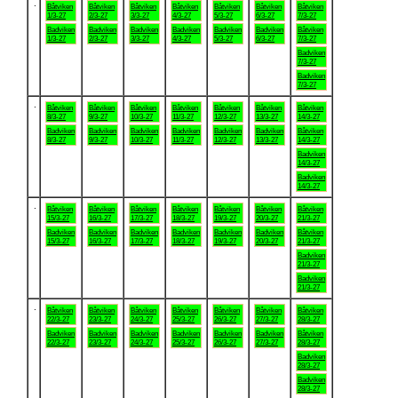
.
Båtviken
Båtviken
Båtviken
Båtviken
Båtviken
Båtviken
Båtviken
1/3-27
2/3-27
3/3-27
4/3-27
5/3-27
6/3-27
7/3-27
Badviken
Badviken
Badviken
Badviken
Badviken
Badviken
Båtviken
1/3-27
2/3-27
3/3-27
4/3-27
5/3-27
6/3-27
7/3-27
Badviken
7/3-27
Badviken
7/3-27
.
Båtviken
Båtviken
Båtviken
Båtviken
Båtviken
Båtviken
Båtviken
8/3-27
9/3-27
10/3-27
11/3-27
12/3-27
13/3-27
14/3-27
Badviken
Badviken
Badviken
Badviken
Badviken
Badviken
Båtviken
8/3-27
9/3-27
10/3-27
11/3-27
12/3-27
13/3-27
14/3-27
Badviken
14/3-27
Badviken
14/3-27
.
Båtviken
Båtviken
Båtviken
Båtviken
Båtviken
Båtviken
Båtviken
15/3-27
16/3-27
17/3-27
18/3-27
19/3-27
20/3-27
21/3-27
Badviken
Badviken
Badviken
Badviken
Badviken
Badviken
Båtviken
15/3-27
16/3-27
17/3-27
18/3-27
19/3-27
20/3-27
21/3-27
Badviken
21/3-27
Badviken
21/3-27
.
Båtviken
Båtviken
Båtviken
Båtviken
Båtviken
Båtviken
Båtviken
22/3-27
23/3-27
24/3-27
25/3-27
26/3-27
27/3-27
28/3-27
Badviken
Badviken
Badviken
Badviken
Badviken
Badviken
Båtviken
22/3-27
23/3-27
24/3-27
25/3-27
26/3-27
27/3-27
28/3-27
Badviken
28/3-27
Badviken
28/3-27