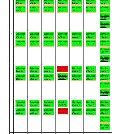
1/2-27
2/2-27
3/2-27
4/2-27
5/2-27
6/2-27
7/2-27
Badviken
Badviken
Badviken
Badviken
Badviken
Badviken
Båtviken
1/2-27
2/2-27
3/2-27
4/2-27
5/2-27
6/2-27
7/2-27
Badviken
7/2-27
Badviken
7/2-27
.
Båtviken
Båtviken
Båtviken
Båtviken
Båtviken
Båtviken
Båtviken
8/2-27
9/2-27
10/2-27
11/2-27
12/2-27
13/2-27
14/2-27
Badviken
Badviken
Badviken
Badviken
Badviken
Badviken
Båtviken
8/2-27
9/2-27
10/2-27
11/2-27
12/2-27
13/2-27
14/2-27
Badviken
14/2-27
Badviken
14/2-27
.
Båtviken
Båtviken
Båtviken
Båtviken
Båtviken
Båtviken
Båtviken
18/2-27
15/2-27
16/2-27
17/2-27
19/2-27
20/2-27
21/2-27
Badviken
Badviken
Badviken
Badviken
Badviken
Badviken
Båtviken
18/2-27
15/2-27
16/2-27
17/2-27
19/2-27
20/2-27
21/2-27
Badviken
21/2-27
Badviken
21/2-27
.
Båtviken
Båtviken
Båtviken
Båtviken
Båtviken
Båtviken
Båtviken
22/2-27
23/2-27
24/2-27
25/2-27
26/2-27
27/2-27
28/2-27
Badviken
Badviken
Badviken
Badviken
Badviken
Badviken
Båtviken
25/2-27
22/2-27
23/2-27
24/2-27
26/2-27
27/2-27
28/2-27
Badviken
28/2-27
Badviken
28/2-27