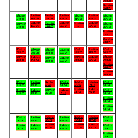
16/8-26
Badviken
16/8-26
.
Båtviken
Båtviken
Båtviken
Båtviken
Båtviken
Båtviken
Båtviken
18/8-26
19/8-26
20/8-26
22/8-26
17/8-26
21/8-26
23/8-26
Badviken
Badviken
Badviken
Badviken
Badviken
Badviken
Båtviken
18/8-26
20/8-26
22/8-26
19/8-26
21/8-26
17/8-26
23/8-26
Badviken
23/8-26
Badviken
23/8-26
.
Båtviken
Båtviken
Båtviken
Båtviken
Båtviken
Båtviken
Båtviken
24/8-26
28/8-26
29/8-26
30/8-26
25/8-26
26/8-26
27/8-26
Badviken
Badviken
Badviken
Båtviken
Badviken
Badviken
Badviken
24/8-26
28/8-26
29/8-26
30/8-26
25/8-26
26/8-26
27/8-26
Badviken
30/8-26
Badviken
30/8-26
.
Båtviken
Båtviken
Båtviken
Båtviken
Båtviken
Båtviken
Båtviken
2/9-26
4/9-26
5/9-26
31/8-26
1/9-26
3/9-26
6/9-26
Badviken
Badviken
Badviken
Badviken
Badviken
Badviken
Båtviken
4/9-26
5/9-26
2/9-26
3/9-26
31/8-26
1/9-26
6/9-26
Badviken
6/9-26
Badviken
6/9-26
.
Båtviken
Båtviken
Båtviken
Båtviken
Båtviken
Båtviken
Båtviken
9/9-26
11/9-26
12/9-26
7/9-26
8/9-26
10/9-26
13/9-26
Badviken
Badviken
Badviken
Badviken
Badviken
Badviken
Båtviken
9/9-26
11/9-26
12/9-26
7/9-26
8/9-26
10/9-26
13/9-26
Badviken
13/9-26