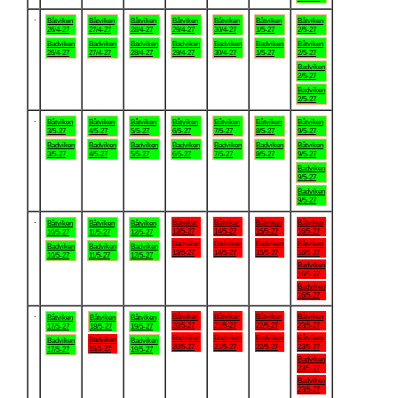
.
Båtviken
Båtviken
Båtviken
Båtviken
Båtviken
Båtviken
Båtviken
26/4-27
27/4-27
28/4-27
29/4-27
30/4-27
1/5-27
2/5-27
Badviken
Badviken
Badviken
Badviken
Badviken
Badviken
Båtviken
26/4-27
27/4-27
28/4-27
29/4-27
30/4-27
1/5-27
2/5-27
Badviken
2/5-27
Badviken
2/5-27
.
Båtviken
Båtviken
Båtviken
Båtviken
Båtviken
Båtviken
Båtviken
3/5-27
4/5-27
5/5-27
6/5-27
7/5-27
8/5-27
9/5-27
Badviken
Badviken
Badviken
Badviken
Badviken
Badviken
Båtviken
3/5-27
4/5-27
5/5-27
6/5-27
7/5-27
8/5-27
9/5-27
Badviken
9/5-27
Badviken
9/5-27
.
Båtviken
Båtviken
Båtviken
Båtviken
Båtviken
Båtviken
Båtviken
13/5-27
14/5-27
15/5-27
16/5-27
10/5-27
11/5-27
12/5-27
Badviken
Badviken
Badviken
Båtviken
Badviken
Badviken
Badviken
13/5-27
14/5-27
15/5-27
16/5-27
10/5-27
11/5-27
12/5-27
Badviken
16/5-27
Badviken
16/5-27
.
Båtviken
Båtviken
Båtviken
Båtviken
Båtviken
Båtviken
Båtviken
20/5-27
21/5-27
22/5-27
23/5-27
17/5-27
18/5-27
19/5-27
Badviken
Badviken
Badviken
Båtviken
Badviken
Badviken
Badviken
20/5-27
21/5-27
22/5-27
23/5-27
18/5-27
17/5-27
19/5-27
Badviken
23/5-27
Badviken
23/5-27