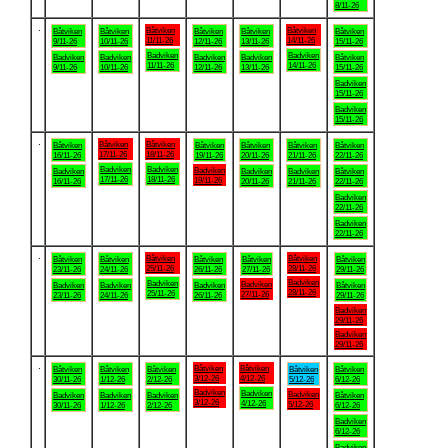
8/11-26
.
Båtviken
Båtviken
Båtviken
Båtviken
Båtviken
Båtviken
Båtviken
11/11-26
14/11-26
9/11-26
10/11-26
12/11-26
13/11-26
15/11-26
Badviken
Badviken
Badviken
Badviken
Badviken
Badviken
Båtviken
11/11-26
14/11-26
9/11-26
10/11-26
12/11-26
13/11-26
15/11-26
Badviken
15/11-26
Badviken
15/11-26
.
Båtviken
Båtviken
Båtviken
Båtviken
Båtviken
Båtviken
Båtviken
17/11-26
18/11-26
16/11-26
19/11-26
20/11-26
21/11-26
22/11-26
Badviken
Badviken
Badviken
Badviken
Badviken
Badviken
Båtviken
17/11-26
18/11-26
19/11-26
16/11-26
20/11-26
21/11-26
22/11-26
Badviken
22/11-26
Badviken
22/11-26
.
Båtviken
Båtviken
Båtviken
Båtviken
Båtviken
Båtviken
Båtviken
25/11-26
28/11-26
23/11-26
24/11-26
26/11-26
27/11-26
29/11-26
Badviken
Badviken
Badviken
Badviken
Badviken
Badviken
Båtviken
28/11-26
25/11-26
27/11-26
23/11-26
24/11-26
26/11-26
29/11-26
Badviken
29/11-26
Badviken
29/11-26
.
Båtviken
Båtviken
Båtviken
Båtviken
Båtviken
Båtviken
Båtviken
3/12-26
4/12-26
30/11-26
1/12-26
2/12-26
5/12-26
6/12-26
Badviken
Badviken
Badviken
Badviken
Badviken
Badviken
Båtviken
3/12-26
4/12-26
5/12-26
30/11-26
1/12-26
2/12-26
6/12-26
Badviken
6/12-26
Badviken