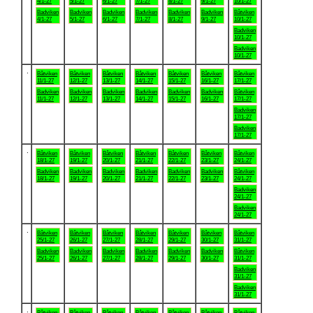
4/1-27
5/1-27
6/1-27
7/1-27
8/1-27
9/1-27
10/1-27
Badviken
Badviken
Badviken
Badviken
Badviken
Badviken
Båtviken
4/1-27
5/1-27
6/1-27
7/1-27
8/1-27
9/1-27
10/1-27
Badviken
10/1-27
Badviken
10/1-27
.
Båtviken
Båtviken
Båtviken
Båtviken
Båtviken
Båtviken
Båtviken
11/1-27
12/1-27
13/1-27
14/1-27
15/1-27
16/1-27
17/1-27
Badviken
Badviken
Badviken
Badviken
Badviken
Badviken
Båtviken
11/1-27
12/1-27
13/1-27
14/1-27
15/1-27
16/1-27
17/1-27
Badviken
17/1-27
Badviken
17/1-27
.
Båtviken
Båtviken
Båtviken
Båtviken
Båtviken
Båtviken
Båtviken
18/1-27
19/1-27
20/1-27
21/1-27
22/1-27
23/1-27
24/1-27
Badviken
Badviken
Badviken
Badviken
Badviken
Badviken
Båtviken
18/1-27
19/1-27
20/1-27
21/1-27
22/1-27
23/1-27
24/1-27
Badviken
24/1-27
Badviken
24/1-27
.
Båtviken
Båtviken
Båtviken
Båtviken
Båtviken
Båtviken
Båtviken
25/1-27
26/1-27
27/1-27
28/1-27
29/1-27
30/1-27
31/1-27
Badviken
Badviken
Badviken
Badviken
Badviken
Badviken
Båtviken
25/1-27
26/1-27
27/1-27
28/1-27
29/1-27
30/1-27
31/1-27
Badviken
31/1-27
Badviken
31/1-27
.
Båtviken
Båtviken
Båtviken
Båtviken
Båtviken
Båtviken
Båtviken