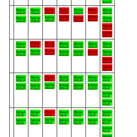
11/10-26
.
Båtviken
Båtviken
Båtviken
Båtviken
Båtviken
Båtviken
Båtviken
14/10-26
15/10-26
17/10-26
12/10-26
13/10-26
16/10-26
18/10-26
Badviken
Badviken
Badviken
Badviken
Badviken
Badviken
Båtviken
15/10-26
17/10-26
14/10-26
16/10-26
12/10-26
13/10-26
18/10-26
Badviken
18/10-26
Badviken
18/10-26
.
Båtviken
Båtviken
Båtviken
Båtviken
Båtviken
Båtviken
Båtviken
20/10-26
21/10-26
19/10-26
22/10-26
23/10-26
24/10-26
25/10-26
Badviken
Badviken
Badviken
Badviken
Badviken
Badviken
Båtviken
21/10-26
20/10-26
24/10-26
19/10-26
22/10-26
23/10-26
25/10-26
Badviken
25/10-26
Badviken
25/10-26
.
Båtviken
Båtviken
Båtviken
Båtviken
Båtviken
Båtviken
Båtviken
28/10-26
26/10-26
27/10-26
29/10-26
30/10-26
31/10-26
1/11-26
Badviken
Badviken
Badviken
Badviken
Badviken
Badviken
Båtviken
28/10-26
26/10-26
27/10-26
29/10-26
30/10-26
31/10-26
1/11-26
Badviken
1/11-26
Badviken
1/11-26
.
Båtviken
Båtviken
Båtviken
Båtviken
Båtviken
Båtviken
Båtviken
4/11-26
2/11-26
3/11-26
5/11-26
6/11-26
7/11-26
8/11-26
Badviken
Badviken
Badviken
Badviken
Badviken
Badviken
Båtviken
4/11-26
2/11-26
3/11-26
5/11-26
6/11-26
7/11-26
8/11-26
Badviken
8/11-26
Badviken