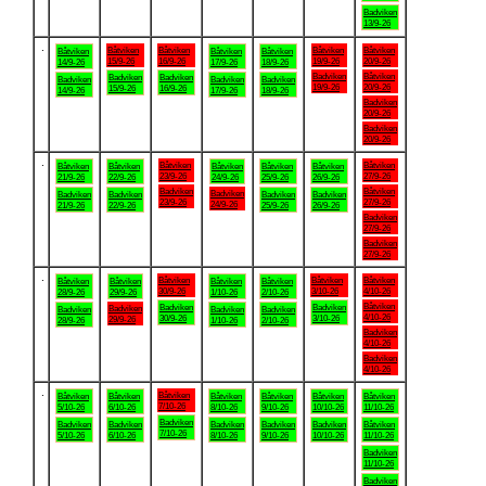
Badviken
13/9-26
.
Båtviken
Båtviken
Båtviken
Båtviken
Båtviken
Båtviken
Båtviken
15/9-26
16/9-26
19/9-26
20/9-26
14/9-26
17/9-26
18/9-26
Badviken
Båtviken
Badviken
Badviken
Badviken
Badviken
Badviken
19/9-26
20/9-26
15/9-26
16/9-26
14/9-26
17/9-26
18/9-26
Badviken
20/9-26
Badviken
20/9-26
.
Båtviken
Båtviken
Båtviken
Båtviken
Båtviken
Båtviken
Båtviken
23/9-26
27/9-26
21/9-26
22/9-26
24/9-26
25/9-26
26/9-26
Badviken
Båtviken
Badviken
Badviken
Badviken
Badviken
Badviken
23/9-26
27/9-26
24/9-26
21/9-26
22/9-26
25/9-26
26/9-26
Badviken
27/9-26
Badviken
27/9-26
.
Båtviken
Båtviken
Båtviken
Båtviken
Båtviken
Båtviken
Båtviken
30/9-26
3/10-26
4/10-26
28/9-26
29/9-26
1/10-26
2/10-26
Båtviken
Badviken
Badviken
Badviken
Badviken
Badviken
Badviken
4/10-26
30/9-26
3/10-26
29/9-26
28/9-26
1/10-26
2/10-26
Badviken
4/10-26
Badviken
4/10-26
.
Båtviken
Båtviken
Båtviken
Båtviken
Båtviken
Båtviken
Båtviken
7/10-26
5/10-26
6/10-26
8/10-26
9/10-26
10/10-26
11/10-26
Badviken
Badviken
Badviken
Badviken
Badviken
Badviken
Båtviken
7/10-26
5/10-26
6/10-26
8/10-26
9/10-26
10/10-26
11/10-26
Badviken
11/10-26
Badviken