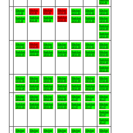
6/12-26
.
Båtviken
Båtviken
Båtviken
Båtviken
Båtviken
Båtviken
Båtviken
8/12-26
9/12-26
10/12-26
7/12-26
11/12-26
12/12-26
13/12-26
Badviken
Badviken
Badviken
Badviken
Badviken
Badviken
Båtviken
10/12-26
8/12-26
9/12-26
7/12-26
11/12-26
12/12-26
13/12-26
Badviken
13/12-26
Badviken
13/12-26
.
Båtviken
Båtviken
Båtviken
Båtviken
Båtviken
Båtviken
Båtviken
15/12-26
14/12-26
16/12-26
17/12-26
18/12-26
19/12-26
20/12-26
Badviken
Badviken
Badviken
Badviken
Badviken
Badviken
Båtviken
15/12-26
14/12-26
16/12-26
17/12-26
18/12-26
19/12-26
20/12-26
Badviken
20/12-26
Badviken
20/12-26
.
Båtviken
Båtviken
Båtviken
Båtviken
Båtviken
Båtviken
Båtviken
21/12-26
22/12-26
23/12-26
24/12-26
25/12-26
26/12-26
27/12-26
Badviken
Badviken
Badviken
Badviken
Badviken
Badviken
Badviken
21/12-26
22/12-26
23/12-26
24/12-26
25/12-26
26/12-26
27/12-26
.
Båtviken
Båtviken
Båtviken
Båtviken
Båtviken
Båtviken
Båtviken
28/12-26
29/12-26
30/12-26
31/12-26
1/1-27
2/1-27
3/1-27
Badviken
Badviken
Badviken
Badviken
Badviken
Badviken
Båtviken
28/12-26
29/12-26
30/12-26
31/12-26
1/1-27
2/1-27
3/1-27
Badviken
3/1-27
Badviken
3/1-27
.
Båtviken
Båtviken
Båtviken
Båtviken
Båtviken
Båtviken
Båtviken