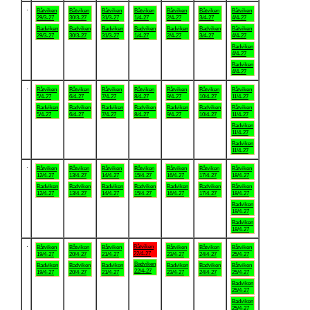
.
Båtviken
Båtviken
Båtviken
Båtviken
Båtviken
Båtviken
Båtviken
29/3-27
30/3-27
31/3-27
1/4-27
2/4-27
3/4-27
4/4-27
Badviken
Badviken
Badviken
Badviken
Badviken
Badviken
Båtviken
29/3-27
30/3-27
31/3-27
1/4-27
2/4-27
3/4-27
4/4-27
Badviken
4/4-27
Badviken
4/4-27
.
Båtviken
Båtviken
Båtviken
Båtviken
Båtviken
Båtviken
Båtviken
5/4-27
6/4-27
7/4-27
8/4-27
9/4-27
10/4-27
11/4-27
Badviken
Badviken
Badviken
Badviken
Badviken
Badviken
Båtviken
5/4-27
6/4-27
7/4-27
8/4-27
9/4-27
10/4-27
11/4-27
Badviken
11/4-27
Badviken
11/4-27
.
Båtviken
Båtviken
Båtviken
Båtviken
Båtviken
Båtviken
Båtviken
12/4-27
13/4-27
14/4-27
15/4-27
16/4-27
17/4-27
18/4-27
Badviken
Badviken
Badviken
Badviken
Badviken
Badviken
Båtviken
12/4-27
13/4-27
14/4-27
15/4-27
16/4-27
17/4-27
18/4-27
Badviken
18/4-27
Badviken
18/4-27
.
Båtviken
Båtviken
Båtviken
Båtviken
Båtviken
Båtviken
Båtviken
22/4-27
19/4-27
20/4-27
21/4-27
23/4-27
24/4-27
25/4-27
Badviken
Badviken
Badviken
Badviken
Badviken
Badviken
Båtviken
22/4-27
19/4-27
20/4-27
21/4-27
23/4-27
24/4-27
25/4-27
Badviken
25/4-27
Badviken
25/4-27