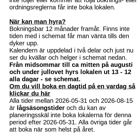
inte följer eller kommer att följa boknings- eller
ordningsreglerna får inte boka lokalen.
När kan man hyra?
Bokningsbar 12 månader framåt. Finns inte
tiden med i schemat får man vänta tills den
dyker upp.
Kalendern är uppdelad i två delar och just nu
ser du kvällar och helger i schemat nedan.
Från midsommar till ca mitten på augusti
och under jullovet hyrs lokalen ut 13 - 12
alla dagar - se schemat.
Om du vill boka en dagtid på en vardag så
klickar du här
Alla tider mellan 2026-05-31 och 2026-08-15
är
lågsäsongstider
och du kan av
planeringsskäl inte boka lokalerna för denna
period efter 2026-05-31. Alla övriga tider går
att boka när som helst på året.