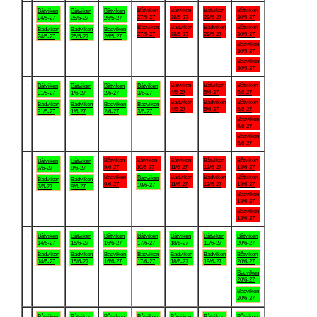
.
Båtviken
Båtviken
Båtviken
Båtviken
Båtviken
Båtviken
Båtviken
27/5-27
28/5-27
29/5-27
30/5-27
24/5-27
25/5-27
26/5-27
Badviken
Badviken
Badviken
Båtviken
Badviken
Badviken
Badviken
27/5-27
28/5-27
29/5-27
30/5-27
24/5-27
25/5-27
26/5-27
Badviken
30/5-27
Badviken
30/5-27
.
Båtviken
Båtviken
Båtviken
Båtviken
Båtviken
Båtviken
Båtviken
4/6-27
5/6-27
6/6-27
31/5-27
1/6-27
2/6-27
3/6-27
Badviken
Badviken
Båtviken
Badviken
Badviken
Badviken
Badviken
4/6-27
5/6-27
6/6-27
31/5-27
1/6-27
2/6-27
3/6-27
Badviken
6/6-27
Badviken
6/6-27
.
Båtviken
Båtviken
Båtviken
Båtviken
Båtviken
Båtviken
Båtviken
9/6-27
10/6-27
11/6-27
12/6-27
13/6-27
7/6-27
8/6-27
Badviken
Badviken
Badviken
Båtviken
Badviken
Badviken
Badviken
9/6-27
11/6-27
12/6-27
13/6-27
10/6-27
7/6-27
8/6-27
Badviken
13/6-27
Badviken
13/6-27
.
Båtviken
Båtviken
Båtviken
Båtviken
Båtviken
Båtviken
Båtviken
14/6-27
15/6-27
16/6-27
17/6-27
18/6-27
19/6-27
20/6-27
Badviken
Badviken
Badviken
Badviken
Badviken
Badviken
Båtviken
14/6-27
15/6-27
16/6-27
17/6-27
18/6-27
19/6-27
20/6-27
Badviken
20/6-27
Badviken
20/6-27
.
Båtviken
Båtviken
Båtviken
Båtviken
Båtviken
Båtviken
Båtviken