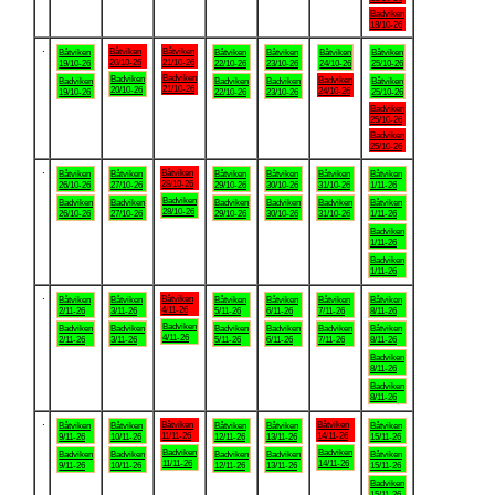
Badviken
18/10-26
.
Båtviken
Båtviken
Båtviken
Båtviken
Båtviken
Båtviken
Båtviken
20/10-26
21/10-26
19/10-26
22/10-26
23/10-26
24/10-26
25/10-26
Badviken
Badviken
Badviken
Badviken
Badviken
Badviken
Båtviken
21/10-26
20/10-26
24/10-26
19/10-26
22/10-26
23/10-26
25/10-26
Badviken
25/10-26
Badviken
25/10-26
.
Båtviken
Båtviken
Båtviken
Båtviken
Båtviken
Båtviken
Båtviken
28/10-26
26/10-26
27/10-26
29/10-26
30/10-26
31/10-26
1/11-26
Badviken
Badviken
Badviken
Badviken
Badviken
Badviken
Båtviken
28/10-26
26/10-26
27/10-26
29/10-26
30/10-26
31/10-26
1/11-26
Badviken
1/11-26
Badviken
1/11-26
.
Båtviken
Båtviken
Båtviken
Båtviken
Båtviken
Båtviken
Båtviken
4/11-26
2/11-26
3/11-26
5/11-26
6/11-26
7/11-26
8/11-26
Badviken
Badviken
Badviken
Badviken
Badviken
Badviken
Båtviken
4/11-26
2/11-26
3/11-26
5/11-26
6/11-26
7/11-26
8/11-26
Badviken
8/11-26
Badviken
8/11-26
.
Båtviken
Båtviken
Båtviken
Båtviken
Båtviken
Båtviken
Båtviken
11/11-26
14/11-26
9/11-26
10/11-26
12/11-26
13/11-26
15/11-26
Badviken
Badviken
Badviken
Badviken
Badviken
Badviken
Båtviken
11/11-26
14/11-26
9/11-26
10/11-26
12/11-26
13/11-26
15/11-26
Badviken
15/11-26