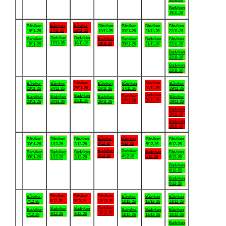
Badviken
15/11-26
.
Båtviken
Båtviken
Båtviken
Båtviken
Båtviken
Båtviken
Båtviken
17/11-26
18/11-26
16/11-26
19/11-26
20/11-26
21/11-26
22/11-26
Badviken
Badviken
Badviken
Badviken
Badviken
Badviken
Båtviken
17/11-26
18/11-26
19/11-26
16/11-26
20/11-26
21/11-26
22/11-26
Badviken
22/11-26
Badviken
22/11-26
.
Båtviken
Båtviken
Båtviken
Båtviken
Båtviken
Båtviken
Båtviken
25/11-26
28/11-26
23/11-26
24/11-26
26/11-26
27/11-26
29/11-26
Badviken
Badviken
Badviken
Badviken
Badviken
Badviken
Båtviken
28/11-26
25/11-26
27/11-26
23/11-26
24/11-26
26/11-26
29/11-26
Badviken
29/11-26
Badviken
29/11-26
.
Båtviken
Båtviken
Båtviken
Båtviken
Båtviken
Båtviken
Båtviken
3/12-26
4/12-26
30/11-26
1/12-26
2/12-26
5/12-26
6/12-26
Badviken
Badviken
Badviken
Badviken
Badviken
Badviken
Båtviken
3/12-26
4/12-26
5/12-26
30/11-26
1/12-26
2/12-26
6/12-26
Badviken
6/12-26
Badviken
6/12-26
.
Båtviken
Båtviken
Båtviken
Båtviken
Båtviken
Båtviken
Båtviken
8/12-26
9/12-26
10/12-26
7/12-26
11/12-26
12/12-26
13/12-26
Badviken
Badviken
Badviken
Badviken
Badviken
Badviken
Båtviken
10/12-26
8/12-26
9/12-26
7/12-26
11/12-26
12/12-26
13/12-26
Badviken