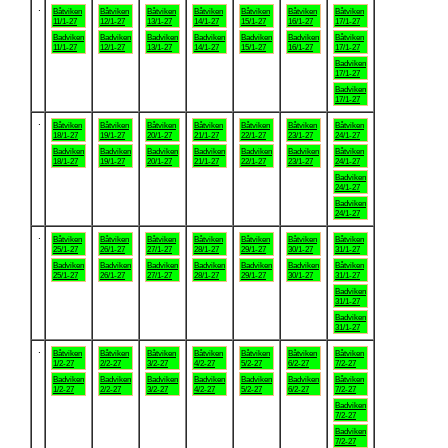
.
Båtviken
Båtviken
Båtviken
Båtviken
Båtviken
Båtviken
Båtviken
11/1-27
12/1-27
13/1-27
14/1-27
15/1-27
16/1-27
17/1-27
Badviken
Badviken
Badviken
Badviken
Badviken
Badviken
Båtviken
11/1-27
12/1-27
13/1-27
14/1-27
15/1-27
16/1-27
17/1-27
Badviken
17/1-27
Badviken
17/1-27
.
Båtviken
Båtviken
Båtviken
Båtviken
Båtviken
Båtviken
Båtviken
18/1-27
19/1-27
20/1-27
21/1-27
22/1-27
23/1-27
24/1-27
Badviken
Badviken
Badviken
Badviken
Badviken
Badviken
Båtviken
18/1-27
19/1-27
20/1-27
21/1-27
22/1-27
23/1-27
24/1-27
Badviken
24/1-27
Badviken
24/1-27
.
Båtviken
Båtviken
Båtviken
Båtviken
Båtviken
Båtviken
Båtviken
25/1-27
26/1-27
27/1-27
28/1-27
29/1-27
30/1-27
31/1-27
Badviken
Badviken
Badviken
Badviken
Badviken
Badviken
Båtviken
25/1-27
26/1-27
27/1-27
28/1-27
29/1-27
30/1-27
31/1-27
Badviken
31/1-27
Badviken
31/1-27
.
Båtviken
Båtviken
Båtviken
Båtviken
Båtviken
Båtviken
Båtviken
1/2-27
2/2-27
3/2-27
4/2-27
5/2-27
6/2-27
7/2-27
Badviken
Badviken
Badviken
Badviken
Badviken
Badviken
Båtviken
1/2-27
2/2-27
3/2-27
4/2-27
5/2-27
6/2-27
7/2-27
Badviken
7/2-27
Badviken
7/2-27