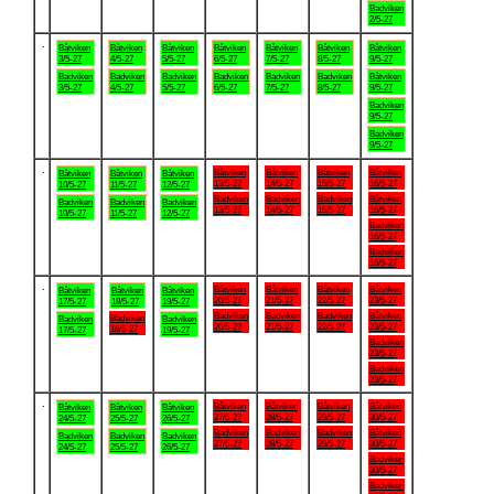
Badviken
2/5-27
.
Båtviken
Båtviken
Båtviken
Båtviken
Båtviken
Båtviken
Båtviken
3/5-27
4/5-27
5/5-27
6/5-27
7/5-27
8/5-27
9/5-27
Badviken
Badviken
Badviken
Badviken
Badviken
Badviken
Båtviken
3/5-27
4/5-27
5/5-27
6/5-27
7/5-27
8/5-27
9/5-27
Badviken
9/5-27
Badviken
9/5-27
.
Båtviken
Båtviken
Båtviken
Båtviken
Båtviken
Båtviken
Båtviken
13/5-27
14/5-27
15/5-27
16/5-27
10/5-27
11/5-27
12/5-27
Badviken
Badviken
Badviken
Båtviken
Badviken
Badviken
Badviken
13/5-27
14/5-27
15/5-27
16/5-27
10/5-27
11/5-27
12/5-27
Badviken
16/5-27
Badviken
16/5-27
.
Båtviken
Båtviken
Båtviken
Båtviken
Båtviken
Båtviken
Båtviken
20/5-27
21/5-27
22/5-27
23/5-27
17/5-27
18/5-27
19/5-27
Badviken
Badviken
Badviken
Båtviken
Badviken
Badviken
Badviken
20/5-27
21/5-27
22/5-27
23/5-27
18/5-27
17/5-27
19/5-27
Badviken
23/5-27
Badviken
23/5-27
.
Båtviken
Båtviken
Båtviken
Båtviken
Båtviken
Båtviken
Båtviken
27/5-27
28/5-27
29/5-27
30/5-27
24/5-27
25/5-27
26/5-27
Badviken
Badviken
Badviken
Båtviken
Badviken
Badviken
Badviken
27/5-27
28/5-27
29/5-27
30/5-27
24/5-27
25/5-27
26/5-27
Badviken
30/5-27
Badviken