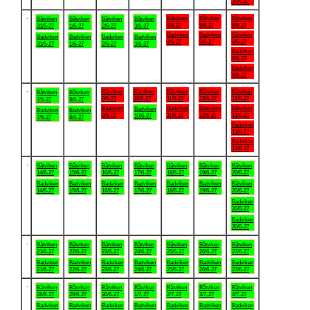
30/5-27
.
Båtviken
Båtviken
Båtviken
Båtviken
Båtviken
Båtviken
Båtviken
4/6-27
5/6-27
6/6-27
31/5-27
1/6-27
2/6-27
3/6-27
Badviken
Badviken
Båtviken
Badviken
Badviken
Badviken
Badviken
4/6-27
5/6-27
6/6-27
31/5-27
1/6-27
2/6-27
3/6-27
Badviken
6/6-27
Badviken
6/6-27
.
Båtviken
Båtviken
Båtviken
Båtviken
Båtviken
Båtviken
Båtviken
9/6-27
10/6-27
11/6-27
12/6-27
13/6-27
7/6-27
8/6-27
Badviken
Badviken
Badviken
Båtviken
Badviken
Badviken
Badviken
9/6-27
11/6-27
12/6-27
13/6-27
10/6-27
7/6-27
8/6-27
Badviken
13/6-27
Badviken
13/6-27
.
Båtviken
Båtviken
Båtviken
Båtviken
Båtviken
Båtviken
Båtviken
14/6-27
15/6-27
16/6-27
17/6-27
18/6-27
19/6-27
20/6-27
Badviken
Badviken
Badviken
Badviken
Badviken
Badviken
Båtviken
14/6-27
15/6-27
16/6-27
17/6-27
18/6-27
19/6-27
20/6-27
Badviken
20/6-27
Badviken
20/6-27
.
Båtviken
Båtviken
Båtviken
Båtviken
Båtviken
Båtviken
Båtviken
21/6-27
22/6-27
23/6-27
24/6-27
25/6-27
26/6-27
27/6-27
Badviken
Badviken
Badviken
Badviken
Badviken
Badviken
Badviken
21/6-27
22/6-27
23/6-27
24/6-27
25/6-27
26/6-27
27/6-27
.
Båtviken
Båtviken
Båtviken
Båtviken
Båtviken
Båtviken
Båtviken
28/6-27
29/6-27
30/6-27
1/7-27
2/7-27
3/7-27
4/7-27
Badviken
Badviken
Badviken
Badviken
Badviken
Badviken
Badviken