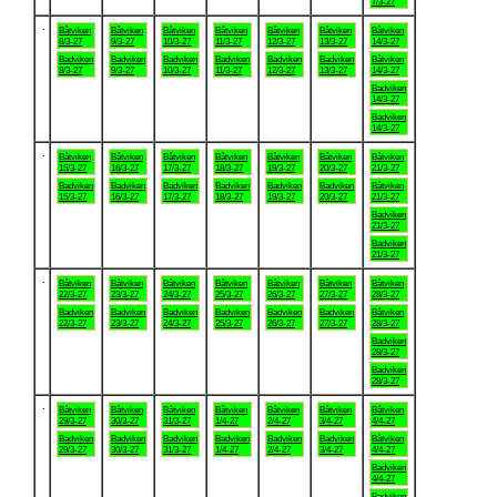
7/3-27
.
Båtviken
Båtviken
Båtviken
Båtviken
Båtviken
Båtviken
Båtviken
8/3-27
9/3-27
10/3-27
11/3-27
12/3-27
13/3-27
14/3-27
Badviken
Badviken
Badviken
Badviken
Badviken
Badviken
Båtviken
8/3-27
9/3-27
10/3-27
11/3-27
12/3-27
13/3-27
14/3-27
Badviken
14/3-27
Badviken
14/3-27
.
Båtviken
Båtviken
Båtviken
Båtviken
Båtviken
Båtviken
Båtviken
15/3-27
16/3-27
17/3-27
18/3-27
19/3-27
20/3-27
21/3-27
Badviken
Badviken
Badviken
Badviken
Badviken
Badviken
Båtviken
15/3-27
16/3-27
17/3-27
18/3-27
19/3-27
20/3-27
21/3-27
Badviken
21/3-27
Badviken
21/3-27
.
Båtviken
Båtviken
Båtviken
Båtviken
Båtviken
Båtviken
Båtviken
22/3-27
23/3-27
24/3-27
25/3-27
26/3-27
27/3-27
28/3-27
Badviken
Badviken
Badviken
Badviken
Badviken
Badviken
Båtviken
22/3-27
23/3-27
24/3-27
25/3-27
26/3-27
27/3-27
28/3-27
Badviken
28/3-27
Badviken
28/3-27
.
Båtviken
Båtviken
Båtviken
Båtviken
Båtviken
Båtviken
Båtviken
29/3-27
30/3-27
31/3-27
1/4-27
2/4-27
3/4-27
4/4-27
Badviken
Badviken
Badviken
Badviken
Badviken
Badviken
Båtviken
29/3-27
30/3-27
31/3-27
1/4-27
2/4-27
3/4-27
4/4-27
Badviken
4/4-27
Badviken