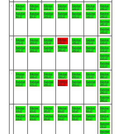
.
Båtviken
Båtviken
Båtviken
Båtviken
Båtviken
Båtviken
Båtviken
8/2-27
9/2-27
10/2-27
11/2-27
12/2-27
13/2-27
14/2-27
Badviken
Badviken
Badviken
Badviken
Badviken
Badviken
Båtviken
8/2-27
9/2-27
10/2-27
11/2-27
12/2-27
13/2-27
14/2-27
Badviken
14/2-27
Badviken
14/2-27
.
Båtviken
Båtviken
Båtviken
Båtviken
Båtviken
Båtviken
Båtviken
18/2-27
15/2-27
16/2-27
17/2-27
19/2-27
20/2-27
21/2-27
Badviken
Badviken
Badviken
Badviken
Badviken
Badviken
Båtviken
18/2-27
15/2-27
16/2-27
17/2-27
19/2-27
20/2-27
21/2-27
Badviken
21/2-27
Badviken
21/2-27
.
Båtviken
Båtviken
Båtviken
Båtviken
Båtviken
Båtviken
Båtviken
22/2-27
23/2-27
24/2-27
25/2-27
26/2-27
27/2-27
28/2-27
Badviken
Badviken
Badviken
Badviken
Badviken
Badviken
Båtviken
25/2-27
22/2-27
23/2-27
24/2-27
26/2-27
27/2-27
28/2-27
Badviken
28/2-27
Badviken
28/2-27
.
Båtviken
Båtviken
Båtviken
Båtviken
Båtviken
Båtviken
Båtviken
1/3-27
2/3-27
3/3-27
4/3-27
5/3-27
6/3-27
7/3-27
Badviken
Badviken
Badviken
Badviken
Badviken
Badviken
Båtviken
1/3-27
2/3-27
3/3-27
4/3-27
5/3-27
6/3-27
7/3-27
Badviken
7/3-27
Badviken