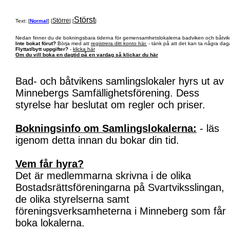
Störst
Större
Text: [
Normal
] [
] [
]
Nedan finner du de bokningsbara tiderna för gemensamhetslokalerna badviken och båtvik
Inte bokat förut?
Börja med att
registrera ditt konto här.
- tänk på att det kan ta några daga
Flyttat/bytt uppgifter?
-
klicka här
Om du vill boka en dagtid på en vardag så klickar du här
Bad- och båtvikens samlingslokaler hyrs ut av
Minnebergs Samfällighetsförening. Dess
styrelse har beslutat om regler och priser.
Bokningsinfo om Samlingslokalerna:
- läs
igenom detta innan du bokar din tid.
Vem får hyra?
Det är medlemmarna skrivna i de olika
Bostadsrättsföreningarna på Svartviksslingan,
de olika styrelserna samt
föreningsverksamheterna i Minneberg som får
boka lokalerna.