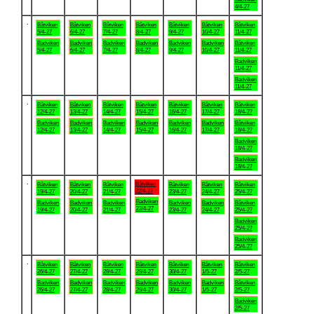
4/4-27
.
Båtviken
Båtviken
Båtviken
Båtviken
Båtviken
Båtviken
Båtviken
5/4-27
6/4-27
7/4-27
8/4-27
9/4-27
10/4-27
11/4-27
Badviken
Badviken
Badviken
Badviken
Badviken
Badviken
Båtviken
5/4-27
6/4-27
7/4-27
8/4-27
9/4-27
10/4-27
11/4-27
Badviken
11/4-27
Badviken
11/4-27
.
Båtviken
Båtviken
Båtviken
Båtviken
Båtviken
Båtviken
Båtviken
12/4-27
13/4-27
14/4-27
15/4-27
16/4-27
17/4-27
18/4-27
Badviken
Badviken
Badviken
Badviken
Badviken
Badviken
Båtviken
12/4-27
13/4-27
14/4-27
15/4-27
16/4-27
17/4-27
18/4-27
Badviken
18/4-27
Badviken
18/4-27
.
Båtviken
Båtviken
Båtviken
Båtviken
Båtviken
Båtviken
Båtviken
22/4-27
19/4-27
20/4-27
21/4-27
23/4-27
24/4-27
25/4-27
Badviken
Badviken
Badviken
Badviken
Badviken
Badviken
Båtviken
22/4-27
19/4-27
20/4-27
21/4-27
23/4-27
24/4-27
25/4-27
Badviken
25/4-27
Badviken
25/4-27
.
Båtviken
Båtviken
Båtviken
Båtviken
Båtviken
Båtviken
Båtviken
26/4-27
27/4-27
28/4-27
29/4-27
30/4-27
1/5-27
2/5-27
Badviken
Badviken
Badviken
Badviken
Badviken
Badviken
Båtviken
26/4-27
27/4-27
28/4-27
29/4-27
30/4-27
1/5-27
2/5-27
Badviken
2/5-27