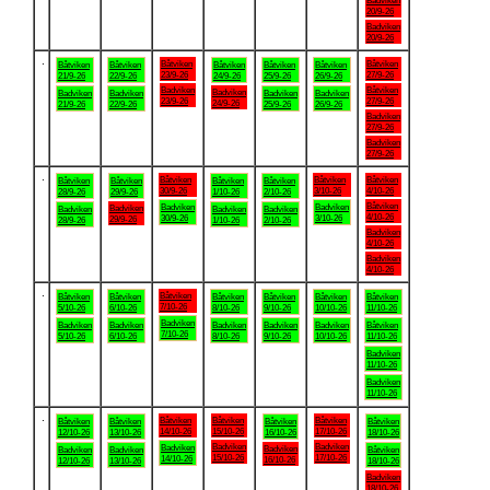
Badviken
20/9-26
Badviken
20/9-26
.
Båtviken
Båtviken
Båtviken
Båtviken
Båtviken
Båtviken
Båtviken
23/9-26
27/9-26
21/9-26
22/9-26
24/9-26
25/9-26
26/9-26
Badviken
Båtviken
Badviken
Badviken
Badviken
Badviken
Badviken
23/9-26
27/9-26
24/9-26
21/9-26
22/9-26
25/9-26
26/9-26
Badviken
27/9-26
Badviken
27/9-26
.
Båtviken
Båtviken
Båtviken
Båtviken
Båtviken
Båtviken
Båtviken
30/9-26
3/10-26
4/10-26
28/9-26
29/9-26
1/10-26
2/10-26
Båtviken
Badviken
Badviken
Badviken
Badviken
Badviken
Badviken
4/10-26
30/9-26
3/10-26
29/9-26
28/9-26
1/10-26
2/10-26
Badviken
4/10-26
Badviken
4/10-26
.
Båtviken
Båtviken
Båtviken
Båtviken
Båtviken
Båtviken
Båtviken
7/10-26
5/10-26
6/10-26
8/10-26
9/10-26
10/10-26
11/10-26
Badviken
Badviken
Badviken
Badviken
Badviken
Badviken
Båtviken
7/10-26
5/10-26
6/10-26
8/10-26
9/10-26
10/10-26
11/10-26
Badviken
11/10-26
Badviken
11/10-26
.
Båtviken
Båtviken
Båtviken
Båtviken
Båtviken
Båtviken
Båtviken
14/10-26
15/10-26
17/10-26
12/10-26
13/10-26
16/10-26
18/10-26
Badviken
Badviken
Badviken
Badviken
Badviken
Badviken
Båtviken
15/10-26
17/10-26
14/10-26
16/10-26
12/10-26
13/10-26
18/10-26
Badviken
18/10-26