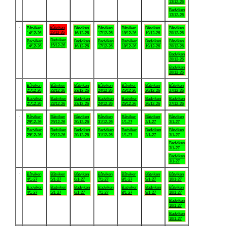
13/12-26
Badviken
13/12-26
.
Båtviken
Båtviken
Båtviken
Båtviken
Båtviken
Båtviken
Båtviken
15/12-26
14/12-26
16/12-26
17/12-26
18/12-26
19/12-26
20/12-26
Badviken
Badviken
Badviken
Badviken
Badviken
Badviken
Båtviken
15/12-26
14/12-26
16/12-26
17/12-26
18/12-26
19/12-26
20/12-26
Badviken
20/12-26
Badviken
20/12-26
.
Båtviken
Båtviken
Båtviken
Båtviken
Båtviken
Båtviken
Båtviken
21/12-26
22/12-26
23/12-26
24/12-26
25/12-26
26/12-26
27/12-26
Badviken
Badviken
Badviken
Badviken
Badviken
Badviken
Badviken
21/12-26
22/12-26
23/12-26
24/12-26
25/12-26
26/12-26
27/12-26
.
Båtviken
Båtviken
Båtviken
Båtviken
Båtviken
Båtviken
Båtviken
28/12-26
29/12-26
30/12-26
31/12-26
1/1-27
2/1-27
3/1-27
Badviken
Badviken
Badviken
Badviken
Badviken
Badviken
Båtviken
28/12-26
29/12-26
30/12-26
31/12-26
1/1-27
2/1-27
3/1-27
Badviken
3/1-27
Badviken
3/1-27
.
Båtviken
Båtviken
Båtviken
Båtviken
Båtviken
Båtviken
Båtviken
4/1-27
5/1-27
6/1-27
7/1-27
8/1-27
9/1-27
10/1-27
Badviken
Badviken
Badviken
Badviken
Badviken
Badviken
Båtviken
4/1-27
5/1-27
6/1-27
7/1-27
8/1-27
9/1-27
10/1-27
Badviken
10/1-27
Badviken
10/1-27