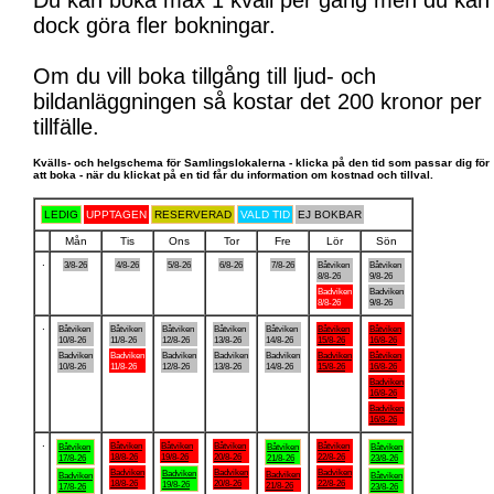
Du kan boka max 1 kväll per gång men du kan
dock göra fler bokningar.
Om du vill boka tillgång till ljud- och
bildanläggningen så kostar det 200 kronor per
tillfälle.
Kvälls- och helgschema för Samlingslokalerna - klicka på den tid som passar dig för
att boka - när du klickat på en tid får du information om kostnad och tillval.
LEDIG
UPPTAGEN
RESERVERAD
VALD TID
EJ BOKBAR
Mån
Tis
Ons
Tor
Fre
Lör
Sön
.
3/8-26
4/8-26
5/8-26
6/8-26
7/8-26
Båtviken
Båtviken
8/8-26
9/8-26
Badviken
Badviken
8/8-26
9/8-26
.
Båtviken
Båtviken
Båtviken
Båtviken
Båtviken
Båtviken
Båtviken
10/8-26
11/8-26
12/8-26
13/8-26
14/8-26
15/8-26
16/8-26
Badviken
Badviken
Badviken
Badviken
Badviken
Badviken
Båtviken
10/8-26
11/8-26
12/8-26
13/8-26
14/8-26
15/8-26
16/8-26
Badviken
16/8-26
Badviken
16/8-26
.
Båtviken
Båtviken
Båtviken
Båtviken
Båtviken
Båtviken
Båtviken
18/8-26
19/8-26
20/8-26
22/8-26
17/8-26
21/8-26
23/8-26
Badviken
Badviken
Badviken
Badviken
Badviken
Badviken
Båtviken
18/8-26
20/8-26
22/8-26
19/8-26
21/8-26
17/8-26
23/8-26