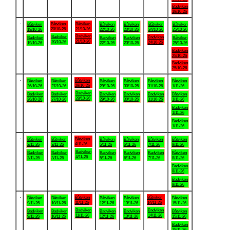
Badviken
18/10-26
.
Båtviken
Båtviken
Båtviken
Båtviken
Båtviken
Båtviken
Båtviken
20/10-26
21/10-26
19/10-26
22/10-26
23/10-26
24/10-26
25/10-26
Badviken
Badviken
Badviken
Badviken
Badviken
Badviken
Båtviken
21/10-26
20/10-26
24/10-26
19/10-26
22/10-26
23/10-26
25/10-26
Badviken
25/10-26
Badviken
25/10-26
.
Båtviken
Båtviken
Båtviken
Båtviken
Båtviken
Båtviken
Båtviken
28/10-26
26/10-26
27/10-26
29/10-26
30/10-26
31/10-26
1/11-26
Badviken
Badviken
Badviken
Badviken
Badviken
Badviken
Båtviken
28/10-26
26/10-26
27/10-26
29/10-26
30/10-26
31/10-26
1/11-26
Badviken
1/11-26
Badviken
1/11-26
.
Båtviken
Båtviken
Båtviken
Båtviken
Båtviken
Båtviken
Båtviken
4/11-26
2/11-26
3/11-26
5/11-26
6/11-26
7/11-26
8/11-26
Badviken
Badviken
Badviken
Badviken
Badviken
Badviken
Båtviken
4/11-26
2/11-26
3/11-26
5/11-26
6/11-26
7/11-26
8/11-26
Badviken
8/11-26
Badviken
8/11-26
.
Båtviken
Båtviken
Båtviken
Båtviken
Båtviken
Båtviken
Båtviken
11/11-26
14/11-26
9/11-26
10/11-26
12/11-26
13/11-26
15/11-26
Badviken
Badviken
Badviken
Badviken
Badviken
Badviken
Båtviken
11/11-26
14/11-26
9/11-26
10/11-26
12/11-26
13/11-26
15/11-26
Badviken
15/11-26