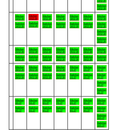
13/12-26
Badviken
13/12-26
.
Båtviken
Båtviken
Båtviken
Båtviken
Båtviken
Båtviken
Båtviken
15/12-26
14/12-26
16/12-26
17/12-26
18/12-26
19/12-26
20/12-26
Badviken
Badviken
Badviken
Badviken
Badviken
Badviken
Båtviken
15/12-26
14/12-26
16/12-26
17/12-26
18/12-26
19/12-26
20/12-26
Badviken
20/12-26
Badviken
20/12-26
.
Båtviken
Båtviken
Båtviken
Båtviken
Båtviken
Båtviken
Båtviken
21/12-26
22/12-26
23/12-26
24/12-26
25/12-26
26/12-26
27/12-26
Badviken
Badviken
Badviken
Badviken
Badviken
Badviken
Badviken
21/12-26
22/12-26
23/12-26
24/12-26
25/12-26
26/12-26
27/12-26
.
Båtviken
Båtviken
Båtviken
Båtviken
Båtviken
Båtviken
Båtviken
28/12-26
29/12-26
30/12-26
31/12-26
1/1-27
2/1-27
3/1-27
Badviken
Badviken
Badviken
Badviken
Badviken
Badviken
Båtviken
28/12-26
29/12-26
30/12-26
31/12-26
1/1-27
2/1-27
3/1-27
Badviken
3/1-27
Badviken
3/1-27
.
Båtviken
Båtviken
Båtviken
Båtviken
Båtviken
Båtviken
Båtviken
4/1-27
5/1-27
6/1-27
7/1-27
8/1-27
9/1-27
10/1-27
Badviken
Badviken
Badviken
Badviken
Badviken
Badviken
Båtviken
4/1-27
5/1-27
6/1-27
7/1-27
8/1-27
9/1-27
10/1-27
Badviken
10/1-27
Badviken
10/1-27