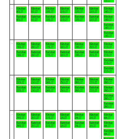
7/3-27
.
Båtviken
Båtviken
Båtviken
Båtviken
Båtviken
Båtviken
Båtviken
8/3-27
9/3-27
10/3-27
11/3-27
12/3-27
13/3-27
14/3-27
Badviken
Badviken
Badviken
Badviken
Badviken
Badviken
Båtviken
8/3-27
9/3-27
10/3-27
11/3-27
12/3-27
13/3-27
14/3-27
Badviken
14/3-27
Badviken
14/3-27
.
Båtviken
Båtviken
Båtviken
Båtviken
Båtviken
Båtviken
Båtviken
15/3-27
16/3-27
17/3-27
18/3-27
19/3-27
20/3-27
21/3-27
Badviken
Badviken
Badviken
Badviken
Badviken
Badviken
Båtviken
15/3-27
16/3-27
17/3-27
18/3-27
19/3-27
20/3-27
21/3-27
Badviken
21/3-27
Badviken
21/3-27
.
Båtviken
Båtviken
Båtviken
Båtviken
Båtviken
Båtviken
Båtviken
22/3-27
23/3-27
24/3-27
25/3-27
26/3-27
27/3-27
28/3-27
Badviken
Badviken
Badviken
Badviken
Badviken
Badviken
Båtviken
22/3-27
23/3-27
24/3-27
25/3-27
26/3-27
27/3-27
28/3-27
Badviken
28/3-27
Badviken
28/3-27
.
Båtviken
Båtviken
Båtviken
Båtviken
Båtviken
Båtviken
Båtviken
29/3-27
30/3-27
31/3-27
1/4-27
2/4-27
3/4-27
4/4-27
Badviken
Badviken
Badviken
Badviken
Badviken
Badviken
Båtviken
29/3-27
30/3-27
31/3-27
1/4-27
2/4-27
3/4-27
4/4-27
Badviken
4/4-27
Badviken