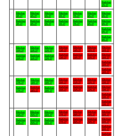
Badviken
2/5-27
.
Båtviken
Båtviken
Båtviken
Båtviken
Båtviken
Båtviken
Båtviken
3/5-27
4/5-27
5/5-27
6/5-27
7/5-27
8/5-27
9/5-27
Badviken
Badviken
Badviken
Badviken
Badviken
Badviken
Båtviken
3/5-27
4/5-27
5/5-27
6/5-27
7/5-27
8/5-27
9/5-27
Badviken
9/5-27
Badviken
9/5-27
.
Båtviken
Båtviken
Båtviken
Båtviken
Båtviken
Båtviken
Båtviken
13/5-27
14/5-27
15/5-27
16/5-27
10/5-27
11/5-27
12/5-27
Badviken
Badviken
Badviken
Båtviken
Badviken
Badviken
Badviken
13/5-27
14/5-27
15/5-27
16/5-27
10/5-27
11/5-27
12/5-27
Badviken
16/5-27
Badviken
16/5-27
.
Båtviken
Båtviken
Båtviken
Båtviken
Båtviken
Båtviken
Båtviken
20/5-27
21/5-27
22/5-27
23/5-27
17/5-27
18/5-27
19/5-27
Badviken
Badviken
Badviken
Båtviken
Badviken
Badviken
Badviken
20/5-27
21/5-27
22/5-27
23/5-27
18/5-27
17/5-27
19/5-27
Badviken
23/5-27
Badviken
23/5-27
.
Båtviken
Båtviken
Båtviken
Båtviken
Båtviken
Båtviken
Båtviken
27/5-27
28/5-27
29/5-27
30/5-27
24/5-27
25/5-27
26/5-27
Badviken
Badviken
Badviken
Båtviken
Badviken
Badviken
Badviken
27/5-27
28/5-27
29/5-27
30/5-27
24/5-27
25/5-27
26/5-27
Badviken
30/5-27
Badviken