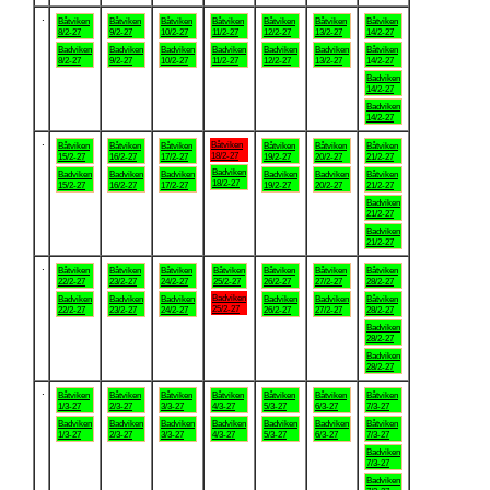
.
Båtviken
Båtviken
Båtviken
Båtviken
Båtviken
Båtviken
Båtviken
8/2-27
9/2-27
10/2-27
11/2-27
12/2-27
13/2-27
14/2-27
Badviken
Badviken
Badviken
Badviken
Badviken
Badviken
Båtviken
8/2-27
9/2-27
10/2-27
11/2-27
12/2-27
13/2-27
14/2-27
Badviken
14/2-27
Badviken
14/2-27
.
Båtviken
Båtviken
Båtviken
Båtviken
Båtviken
Båtviken
Båtviken
18/2-27
15/2-27
16/2-27
17/2-27
19/2-27
20/2-27
21/2-27
Badviken
Badviken
Badviken
Badviken
Badviken
Badviken
Båtviken
18/2-27
15/2-27
16/2-27
17/2-27
19/2-27
20/2-27
21/2-27
Badviken
21/2-27
Badviken
21/2-27
.
Båtviken
Båtviken
Båtviken
Båtviken
Båtviken
Båtviken
Båtviken
22/2-27
23/2-27
24/2-27
25/2-27
26/2-27
27/2-27
28/2-27
Badviken
Badviken
Badviken
Badviken
Badviken
Badviken
Båtviken
25/2-27
22/2-27
23/2-27
24/2-27
26/2-27
27/2-27
28/2-27
Badviken
28/2-27
Badviken
28/2-27
.
Båtviken
Båtviken
Båtviken
Båtviken
Båtviken
Båtviken
Båtviken
1/3-27
2/3-27
3/3-27
4/3-27
5/3-27
6/3-27
7/3-27
Badviken
Badviken
Badviken
Badviken
Badviken
Badviken
Båtviken
1/3-27
2/3-27
3/3-27
4/3-27
5/3-27
6/3-27
7/3-27
Badviken
7/3-27
Badviken