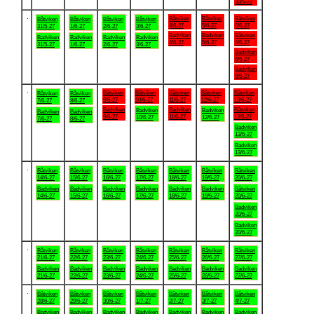
30/5-27
.
Båtviken
Båtviken
Båtviken
Båtviken
Båtviken
Båtviken
Båtviken
4/6-27
5/6-27
6/6-27
31/5-27
1/6-27
2/6-27
3/6-27
Badviken
Badviken
Båtviken
Badviken
Badviken
Badviken
Badviken
4/6-27
5/6-27
6/6-27
31/5-27
1/6-27
2/6-27
3/6-27
Badviken
6/6-27
Badviken
6/6-27
.
Båtviken
Båtviken
Båtviken
Båtviken
Båtviken
Båtviken
Båtviken
9/6-27
10/6-27
11/6-27
12/6-27
13/6-27
7/6-27
8/6-27
Badviken
Badviken
Båtviken
Badviken
Badviken
Badviken
Badviken
9/6-27
11/6-27
13/6-27
10/6-27
12/6-27
7/6-27
8/6-27
Badviken
13/6-27
Badviken
13/6-27
.
Båtviken
Båtviken
Båtviken
Båtviken
Båtviken
Båtviken
Båtviken
14/6-27
15/6-27
16/6-27
17/6-27
18/6-27
19/6-27
20/6-27
Badviken
Badviken
Badviken
Badviken
Badviken
Badviken
Båtviken
14/6-27
15/6-27
16/6-27
17/6-27
18/6-27
19/6-27
20/6-27
Badviken
20/6-27
Badviken
20/6-27
.
Båtviken
Båtviken
Båtviken
Båtviken
Båtviken
Båtviken
Båtviken
21/6-27
22/6-27
23/6-27
24/6-27
25/6-27
26/6-27
27/6-27
Badviken
Badviken
Badviken
Badviken
Badviken
Badviken
Badviken
21/6-27
22/6-27
23/6-27
24/6-27
25/6-27
26/6-27
27/6-27
.
Båtviken
Båtviken
Båtviken
Båtviken
Båtviken
Båtviken
Båtviken
28/6-27
29/6-27
30/6-27
1/7-27
2/7-27
3/7-27
4/7-27
Badviken
Badviken
Badviken
Badviken
Badviken
Badviken
Badviken