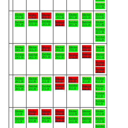
Badviken
15/11-26
.
Båtviken
Båtviken
Båtviken
Båtviken
Båtviken
Båtviken
Båtviken
17/11-26
18/11-26
16/11-26
19/11-26
20/11-26
21/11-26
22/11-26
Badviken
Badviken
Badviken
Badviken
Badviken
Badviken
Båtviken
17/11-26
18/11-26
19/11-26
16/11-26
20/11-26
21/11-26
22/11-26
Badviken
22/11-26
Badviken
22/11-26
.
Båtviken
Båtviken
Båtviken
Båtviken
Båtviken
Båtviken
Båtviken
25/11-26
28/11-26
23/11-26
24/11-26
26/11-26
27/11-26
29/11-26
Badviken
Badviken
Badviken
Badviken
Badviken
Badviken
Båtviken
28/11-26
25/11-26
27/11-26
23/11-26
24/11-26
26/11-26
29/11-26
Badviken
29/11-26
Badviken
29/11-26
.
Båtviken
Båtviken
Båtviken
Båtviken
Båtviken
Båtviken
Båtviken
3/12-26
4/12-26
30/11-26
1/12-26
2/12-26
5/12-26
6/12-26
Badviken
Badviken
Badviken
Badviken
Badviken
Badviken
Båtviken
3/12-26
4/12-26
5/12-26
30/11-26
1/12-26
2/12-26
6/12-26
Badviken
6/12-26
Badviken
6/12-26
.
Båtviken
Båtviken
Båtviken
Båtviken
Båtviken
Båtviken
Båtviken
8/12-26
9/12-26
10/12-26
7/12-26
11/12-26
12/12-26
13/12-26
Badviken
Badviken
Badviken
Badviken
Badviken
Badviken
Båtviken
10/12-26
8/12-26
9/12-26
7/12-26
11/12-26
12/12-26
13/12-26
Badviken