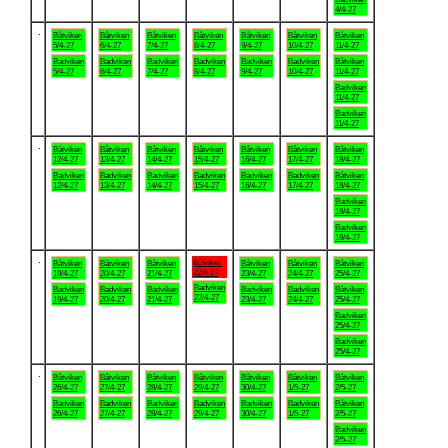
4/4-27
.
Båtviken
Båtviken
Båtviken
Båtviken
Båtviken
Båtviken
Båtviken
5/4-27
6/4-27
7/4-27
8/4-27
9/4-27
10/4-27
11/4-27
Badviken
Badviken
Badviken
Badviken
Badviken
Badviken
Båtviken
5/4-27
6/4-27
7/4-27
8/4-27
9/4-27
10/4-27
11/4-27
Badviken
11/4-27
Badviken
11/4-27
.
Båtviken
Båtviken
Båtviken
Båtviken
Båtviken
Båtviken
Båtviken
12/4-27
13/4-27
14/4-27
15/4-27
16/4-27
17/4-27
18/4-27
Badviken
Badviken
Badviken
Badviken
Badviken
Badviken
Båtviken
12/4-27
13/4-27
14/4-27
15/4-27
16/4-27
17/4-27
18/4-27
Badviken
18/4-27
Badviken
18/4-27
.
Båtviken
Båtviken
Båtviken
Båtviken
Båtviken
Båtviken
Båtviken
22/4-27
19/4-27
20/4-27
21/4-27
23/4-27
24/4-27
25/4-27
Badviken
Badviken
Badviken
Badviken
Badviken
Badviken
Båtviken
22/4-27
19/4-27
20/4-27
21/4-27
23/4-27
24/4-27
25/4-27
Badviken
25/4-27
Badviken
25/4-27
.
Båtviken
Båtviken
Båtviken
Båtviken
Båtviken
Båtviken
Båtviken
26/4-27
27/4-27
28/4-27
29/4-27
30/4-27
1/5-27
2/5-27
Badviken
Badviken
Badviken
Badviken
Badviken
Badviken
Båtviken
26/4-27
27/4-27
28/4-27
29/4-27
30/4-27
1/5-27
2/5-27
Badviken
2/5-27