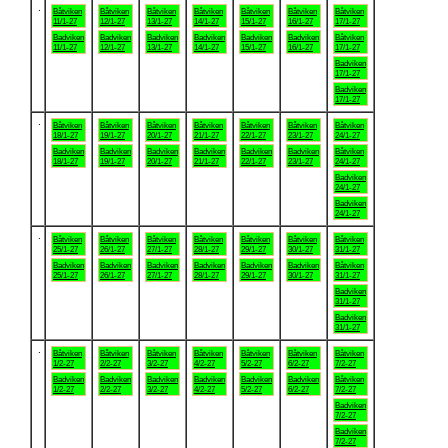
.
Båtviken
Båtviken
Båtviken
Båtviken
Båtviken
Båtviken
Båtviken
11/1-27
12/1-27
13/1-27
14/1-27
15/1-27
16/1-27
17/1-27
Badviken
Badviken
Badviken
Badviken
Badviken
Badviken
Båtviken
11/1-27
12/1-27
13/1-27
14/1-27
15/1-27
16/1-27
17/1-27
Badviken
17/1-27
Badviken
17/1-27
.
Båtviken
Båtviken
Båtviken
Båtviken
Båtviken
Båtviken
Båtviken
18/1-27
19/1-27
20/1-27
21/1-27
22/1-27
23/1-27
24/1-27
Badviken
Badviken
Badviken
Badviken
Badviken
Badviken
Båtviken
18/1-27
19/1-27
20/1-27
21/1-27
22/1-27
23/1-27
24/1-27
Badviken
24/1-27
Badviken
24/1-27
.
Båtviken
Båtviken
Båtviken
Båtviken
Båtviken
Båtviken
Båtviken
25/1-27
26/1-27
27/1-27
28/1-27
29/1-27
30/1-27
31/1-27
Badviken
Badviken
Badviken
Badviken
Badviken
Badviken
Båtviken
25/1-27
26/1-27
27/1-27
28/1-27
29/1-27
30/1-27
31/1-27
Badviken
31/1-27
Badviken
31/1-27
.
Båtviken
Båtviken
Båtviken
Båtviken
Båtviken
Båtviken
Båtviken
1/2-27
2/2-27
3/2-27
4/2-27
5/2-27
6/2-27
7/2-27
Badviken
Badviken
Badviken
Badviken
Badviken
Badviken
Båtviken
1/2-27
2/2-27
3/2-27
4/2-27
5/2-27
6/2-27
7/2-27
Badviken
7/2-27
Badviken
7/2-27