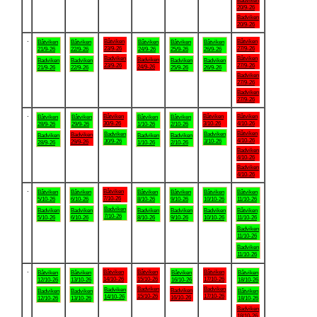
Badviken
20/9-26
Badviken
20/9-26
.
Båtviken
Båtviken
Båtviken
Båtviken
Båtviken
Båtviken
Båtviken
23/9-26
27/9-26
21/9-26
22/9-26
24/9-26
25/9-26
26/9-26
Badviken
Båtviken
Badviken
Badviken
Badviken
Badviken
Badviken
23/9-26
27/9-26
24/9-26
21/9-26
22/9-26
25/9-26
26/9-26
Badviken
27/9-26
Badviken
27/9-26
.
Båtviken
Båtviken
Båtviken
Båtviken
Båtviken
Båtviken
Båtviken
30/9-26
3/10-26
4/10-26
28/9-26
29/9-26
1/10-26
2/10-26
Båtviken
Badviken
Badviken
Badviken
Badviken
Badviken
Badviken
4/10-26
30/9-26
3/10-26
29/9-26
28/9-26
1/10-26
2/10-26
Badviken
4/10-26
Badviken
4/10-26
.
Båtviken
Båtviken
Båtviken
Båtviken
Båtviken
Båtviken
Båtviken
7/10-26
5/10-26
6/10-26
8/10-26
9/10-26
10/10-26
11/10-26
Badviken
Badviken
Badviken
Badviken
Badviken
Badviken
Båtviken
7/10-26
5/10-26
6/10-26
8/10-26
9/10-26
10/10-26
11/10-26
Badviken
11/10-26
Badviken
11/10-26
.
Båtviken
Båtviken
Båtviken
Båtviken
Båtviken
Båtviken
Båtviken
14/10-26
15/10-26
17/10-26
12/10-26
13/10-26
16/10-26
18/10-26
Badviken
Badviken
Badviken
Badviken
Badviken
Badviken
Båtviken
15/10-26
17/10-26
14/10-26
16/10-26
12/10-26
13/10-26
18/10-26
Badviken
18/10-26