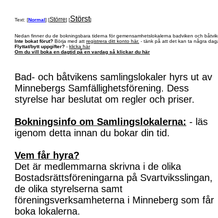
Störst
Större
Text: [
Normal
] [
] [
]
Nedan finner du de bokningsbara tiderna för gemensamhetslokalerna badviken och båtvik
Inte bokat förut?
Börja med att
registrera ditt konto här.
- tänk på att det kan ta några daga
Flyttat/bytt uppgifter?
-
klicka här
Om du vill boka en dagtid på en vardag så klickar du här
Bad- och båtvikens samlingslokaler hyrs ut av
Minnebergs Samfällighetsförening. Dess
styrelse har beslutat om regler och priser.
Bokningsinfo om Samlingslokalerna:
- läs
igenom detta innan du bokar din tid.
Vem får hyra?
Det är medlemmarna skrivna i de olika
Bostadsrättsföreningarna på Svartviksslingan,
de olika styrelserna samt
föreningsverksamheterna i Minneberg som får
boka lokalerna.