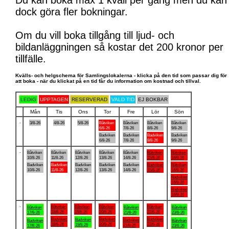
Du kan boka max 1 kväll per gång men du kan
dock göra fler bokningar.
Om du vill boka tillgång till ljud- och
bildanläggningen så kostar det 200 kronor per
tillfälle.
Kvälls- och helgschema för Samlingslokalerna - klicka på den tid som passar dig för
att boka - när du klickat på en tid får du information om kostnad och tillval.
LEDIG
UPPTAGEN
RESERVERAD
VALD TID
EJ BOKBAR
Mån
Tis
Ons
Tor
Fre
Lör
Sön
.
3/8-26
4/8-26
5/8-26
Båtviken
Båtviken
Båtviken
Båtviken
6/8-26
7/8-26
8/8-26
9/8-26
Badviken
Badviken
Badviken
Badviken
6/8-26
7/8-26
8/8-26
9/8-26
.
Båtviken
Båtviken
Båtviken
Båtviken
Båtviken
Båtviken
Båtviken
10/8-26
11/8-26
12/8-26
13/8-26
14/8-26
15/8-26
16/8-26
Badviken
Badviken
Badviken
Badviken
Badviken
Badviken
Båtviken
10/8-26
11/8-26
12/8-26
13/8-26
14/8-26
15/8-26
16/8-26
Badviken
16/8-26
Badviken
16/8-26
.
Båtviken
Båtviken
Båtviken
Båtviken
Båtviken
Båtviken
Båtviken
18/8-26
19/8-26
20/8-26
22/8-26
17/8-26
21/8-26
23/8-26
Badviken
Badviken
Badviken
Badviken
Badviken
Badviken
Båtviken
18/8-26
20/8-26
22/8-26
19/8-26
21/8-26
17/8-26
23/8-26