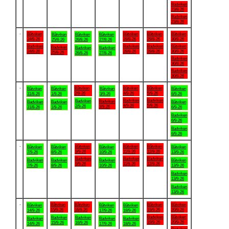
Badviken
23/8-26
Badviken
23/8-26
.
Båtviken
Båtviken
Båtviken
Båtviken
Båtviken
Båtviken
Båtviken
24/8-26
28/8-26
29/8-26
30/8-26
25/8-26
26/8-26
27/8-26
Badviken
Badviken
Badviken
Båtviken
Badviken
Badviken
Badviken
24/8-26
28/8-26
29/8-26
30/8-26
25/8-26
26/8-26
27/8-26
Badviken
30/8-26
Badviken
30/8-26
.
Båtviken
Båtviken
Båtviken
Båtviken
Båtviken
Båtviken
Båtviken
2/9-26
4/9-26
5/9-26
31/8-26
1/9-26
3/9-26
6/9-26
Badviken
Badviken
Badviken
Badviken
Badviken
Badviken
Båtviken
4/9-26
5/9-26
2/9-26
3/9-26
31/8-26
1/9-26
6/9-26
Badviken
6/9-26
Badviken
6/9-26
.
Båtviken
Båtviken
Båtviken
Båtviken
Båtviken
Båtviken
Båtviken
9/9-26
11/9-26
12/9-26
7/9-26
8/9-26
10/9-26
13/9-26
Badviken
Badviken
Badviken
Badviken
Badviken
Badviken
Båtviken
9/9-26
11/9-26
12/9-26
7/9-26
8/9-26
10/9-26
13/9-26
Badviken
13/9-26
Badviken
13/9-26
.
Båtviken
Båtviken
Båtviken
Båtviken
Båtviken
Båtviken
Båtviken
15/9-26
16/9-26
19/9-26
20/9-26
14/9-26
17/9-26
18/9-26
Badviken
Båtviken
Badviken
Badviken
Badviken
Badviken
Badviken
19/9-26
20/9-26
15/9-26
16/9-26
14/9-26
17/9-26
18/9-26