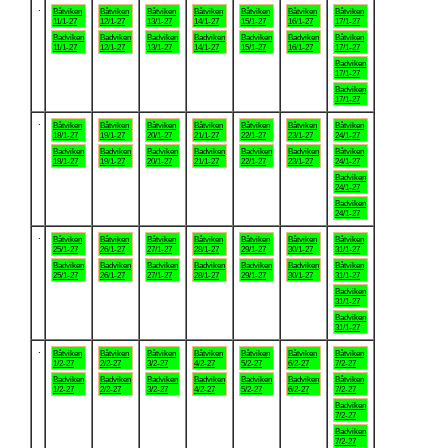
.
Båtviken
Båtviken
Båtviken
Båtviken
Båtviken
Båtviken
Båtviken
11/1-27
12/1-27
13/1-27
14/1-27
15/1-27
16/1-27
17/1-27
Badviken
Badviken
Badviken
Badviken
Badviken
Badviken
Båtviken
11/1-27
12/1-27
13/1-27
14/1-27
15/1-27
16/1-27
17/1-27
Badviken
17/1-27
Badviken
17/1-27
.
Båtviken
Båtviken
Båtviken
Båtviken
Båtviken
Båtviken
Båtviken
18/1-27
19/1-27
20/1-27
21/1-27
22/1-27
23/1-27
24/1-27
Badviken
Badviken
Badviken
Badviken
Badviken
Badviken
Båtviken
18/1-27
19/1-27
20/1-27
21/1-27
22/1-27
23/1-27
24/1-27
Badviken
24/1-27
Badviken
24/1-27
.
Båtviken
Båtviken
Båtviken
Båtviken
Båtviken
Båtviken
Båtviken
25/1-27
26/1-27
27/1-27
28/1-27
29/1-27
30/1-27
31/1-27
Badviken
Badviken
Badviken
Badviken
Badviken
Badviken
Båtviken
25/1-27
26/1-27
27/1-27
28/1-27
29/1-27
30/1-27
31/1-27
Badviken
31/1-27
Badviken
31/1-27
.
Båtviken
Båtviken
Båtviken
Båtviken
Båtviken
Båtviken
Båtviken
1/2-27
2/2-27
3/2-27
4/2-27
5/2-27
6/2-27
7/2-27
Badviken
Badviken
Badviken
Badviken
Badviken
Badviken
Båtviken
1/2-27
2/2-27
3/2-27
4/2-27
5/2-27
6/2-27
7/2-27
Badviken
7/2-27
Badviken
7/2-27