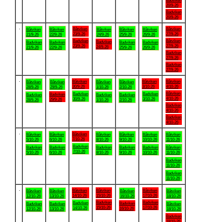
Badviken
20/9-26
Badviken
20/9-26
.
Båtviken
Båtviken
Båtviken
Båtviken
Båtviken
Båtviken
Båtviken
23/9-26
27/9-26
21/9-26
22/9-26
24/9-26
25/9-26
26/9-26
Badviken
Båtviken
Badviken
Badviken
Badviken
Badviken
Badviken
23/9-26
27/9-26
24/9-26
21/9-26
22/9-26
25/9-26
26/9-26
Badviken
27/9-26
Badviken
27/9-26
.
Båtviken
Båtviken
Båtviken
Båtviken
Båtviken
Båtviken
Båtviken
30/9-26
3/10-26
4/10-26
28/9-26
29/9-26
1/10-26
2/10-26
Båtviken
Badviken
Badviken
Badviken
Badviken
Badviken
Badviken
4/10-26
30/9-26
3/10-26
29/9-26
28/9-26
1/10-26
2/10-26
Badviken
4/10-26
Badviken
4/10-26
.
Båtviken
Båtviken
Båtviken
Båtviken
Båtviken
Båtviken
Båtviken
7/10-26
5/10-26
6/10-26
8/10-26
9/10-26
10/10-26
11/10-26
Badviken
Badviken
Badviken
Badviken
Badviken
Badviken
Båtviken
7/10-26
5/10-26
6/10-26
8/10-26
9/10-26
10/10-26
11/10-26
Badviken
11/10-26
Badviken
11/10-26
.
Båtviken
Båtviken
Båtviken
Båtviken
Båtviken
Båtviken
Båtviken
14/10-26
15/10-26
17/10-26
12/10-26
13/10-26
16/10-26
18/10-26
Badviken
Badviken
Badviken
Badviken
Badviken
Badviken
Båtviken
15/10-26
17/10-26
14/10-26
16/10-26
12/10-26
13/10-26
18/10-26
Badviken
18/10-26