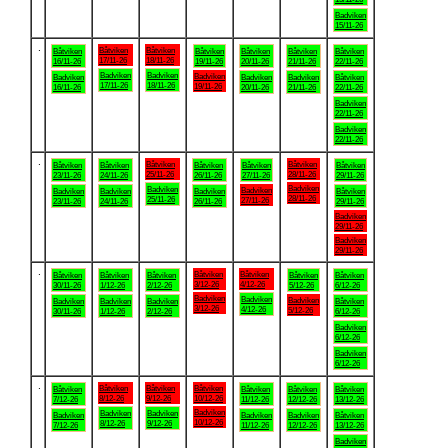
Badviken
15/11-26
.
Båtviken
Båtviken
Båtviken
Båtviken
Båtviken
Båtviken
Båtviken
17/11-26
18/11-26
16/11-26
19/11-26
20/11-26
21/11-26
22/11-26
Badviken
Badviken
Badviken
Badviken
Badviken
Badviken
Båtviken
17/11-26
18/11-26
19/11-26
16/11-26
20/11-26
21/11-26
22/11-26
Badviken
22/11-26
Badviken
22/11-26
.
Båtviken
Båtviken
Båtviken
Båtviken
Båtviken
Båtviken
Båtviken
25/11-26
28/11-26
23/11-26
24/11-26
26/11-26
27/11-26
29/11-26
Badviken
Badviken
Badviken
Badviken
Badviken
Badviken
Båtviken
28/11-26
25/11-26
27/11-26
23/11-26
24/11-26
26/11-26
29/11-26
Badviken
29/11-26
Badviken
29/11-26
.
Båtviken
Båtviken
Båtviken
Båtviken
Båtviken
Båtviken
Båtviken
3/12-26
4/12-26
30/11-26
1/12-26
2/12-26
5/12-26
6/12-26
Badviken
Badviken
Badviken
Badviken
Badviken
Badviken
Båtviken
3/12-26
4/12-26
5/12-26
30/11-26
1/12-26
2/12-26
6/12-26
Badviken
6/12-26
Badviken
6/12-26
.
Båtviken
Båtviken
Båtviken
Båtviken
Båtviken
Båtviken
Båtviken
8/12-26
9/12-26
10/12-26
7/12-26
11/12-26
12/12-26
13/12-26
Badviken
Badviken
Badviken
Badviken
Badviken
Badviken
Båtviken
10/12-26
8/12-26
9/12-26
7/12-26
11/12-26
12/12-26
13/12-26
Badviken