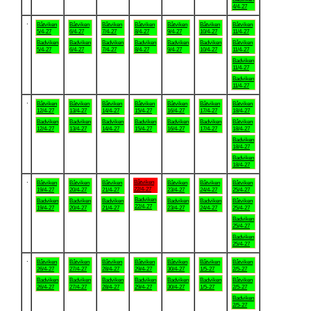
4/4-27
.
Båtviken
Båtviken
Båtviken
Båtviken
Båtviken
Båtviken
Båtviken
5/4-27
6/4-27
7/4-27
8/4-27
9/4-27
10/4-27
11/4-27
Badviken
Badviken
Badviken
Badviken
Badviken
Badviken
Båtviken
5/4-27
6/4-27
7/4-27
8/4-27
9/4-27
10/4-27
11/4-27
Badviken
11/4-27
Badviken
11/4-27
.
Båtviken
Båtviken
Båtviken
Båtviken
Båtviken
Båtviken
Båtviken
12/4-27
13/4-27
14/4-27
15/4-27
16/4-27
17/4-27
18/4-27
Badviken
Badviken
Badviken
Badviken
Badviken
Badviken
Båtviken
12/4-27
13/4-27
14/4-27
15/4-27
16/4-27
17/4-27
18/4-27
Badviken
18/4-27
Badviken
18/4-27
.
Båtviken
Båtviken
Båtviken
Båtviken
Båtviken
Båtviken
Båtviken
22/4-27
19/4-27
20/4-27
21/4-27
23/4-27
24/4-27
25/4-27
Badviken
Badviken
Badviken
Badviken
Badviken
Badviken
Båtviken
22/4-27
19/4-27
20/4-27
21/4-27
23/4-27
24/4-27
25/4-27
Badviken
25/4-27
Badviken
25/4-27
.
Båtviken
Båtviken
Båtviken
Båtviken
Båtviken
Båtviken
Båtviken
26/4-27
27/4-27
28/4-27
29/4-27
30/4-27
1/5-27
2/5-27
Badviken
Badviken
Badviken
Badviken
Badviken
Badviken
Båtviken
26/4-27
27/4-27
28/4-27
29/4-27
30/4-27
1/5-27
2/5-27
Badviken
2/5-27