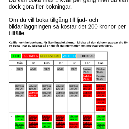
Du kan boka max 1 kväll per gång men du kan
dock göra fler bokningar.
Om du vill boka tillgång till ljud- och
bildanläggningen så kostar det 200 kronor per
tillfälle.
Kvälls- och helgschema för Samlingslokalerna - klicka på den tid som passar dig för
att boka - när du klickat på en tid får du information om kostnad och tillval.
LEDIG
UPPTAGEN
RESERVERAD
VALD TID
EJ BOKBAR
Mån
Tis
Ons
Tor
Fre
Lör
Sön
.
3/8-26
4/8-26
5/8-26
6/8-26
7/8-26
Båtviken
Båtviken
8/8-26
9/8-26
Badviken
Badviken
8/8-26
9/8-26
.
Båtviken
Båtviken
Båtviken
Båtviken
Båtviken
Båtviken
Båtviken
10/8-26
11/8-26
12/8-26
13/8-26
14/8-26
15/8-26
16/8-26
Badviken
Badviken
Badviken
Badviken
Badviken
Badviken
Båtviken
10/8-26
11/8-26
12/8-26
13/8-26
14/8-26
15/8-26
16/8-26
Badviken
16/8-26
Badviken
16/8-26
.
Båtviken
Båtviken
Båtviken
Båtviken
Båtviken
Båtviken
Båtviken
18/8-26
19/8-26
20/8-26
22/8-26
17/8-26
21/8-26
23/8-26
Badviken
Badviken
Badviken
Badviken
Badviken
Badviken
Båtviken
18/8-26
20/8-26
22/8-26
19/8-26
21/8-26
17/8-26
23/8-26