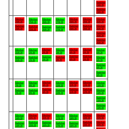
Badviken
23/8-26
Badviken
23/8-26
.
Båtviken
Båtviken
Båtviken
Båtviken
Båtviken
Båtviken
Båtviken
24/8-26
28/8-26
29/8-26
30/8-26
25/8-26
26/8-26
27/8-26
Badviken
Badviken
Badviken
Båtviken
Badviken
Badviken
Badviken
24/8-26
28/8-26
29/8-26
30/8-26
25/8-26
26/8-26
27/8-26
Badviken
30/8-26
Badviken
30/8-26
.
Båtviken
Båtviken
Båtviken
Båtviken
Båtviken
Båtviken
Båtviken
2/9-26
4/9-26
5/9-26
31/8-26
1/9-26
3/9-26
6/9-26
Badviken
Badviken
Badviken
Badviken
Badviken
Badviken
Båtviken
4/9-26
5/9-26
2/9-26
3/9-26
31/8-26
1/9-26
6/9-26
Badviken
6/9-26
Badviken
6/9-26
.
Båtviken
Båtviken
Båtviken
Båtviken
Båtviken
Båtviken
Båtviken
9/9-26
11/9-26
12/9-26
7/9-26
8/9-26
10/9-26
13/9-26
Badviken
Badviken
Badviken
Badviken
Badviken
Badviken
Båtviken
9/9-26
11/9-26
12/9-26
7/9-26
8/9-26
10/9-26
13/9-26
Badviken
13/9-26
Badviken
13/9-26
.
Båtviken
Båtviken
Båtviken
Båtviken
Båtviken
Båtviken
Båtviken
15/9-26
16/9-26
19/9-26
20/9-26
14/9-26
17/9-26
18/9-26
Badviken
Båtviken
Badviken
Badviken
Badviken
Badviken
Badviken
19/9-26
20/9-26
15/9-26
16/9-26
14/9-26
17/9-26
18/9-26