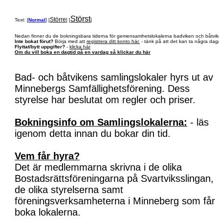
Störst
Större
Text: [
Normal
] [
] [
]
Nedan finner du de bokningsbara tiderna för gemensamhetslokalerna badviken och båtvik
Inte bokat förut?
Börja med att
registrera ditt konto här.
- tänk på att det kan ta några daga
Flyttat/bytt uppgifter?
-
klicka här
Om du vill boka en dagtid på en vardag så klickar du här
Bad- och båtvikens samlingslokaler hyrs ut av
Minnebergs Samfällighetsförening. Dess
styrelse har beslutat om regler och priser.
Bokningsinfo om Samlingslokalerna:
- läs
igenom detta innan du bokar din tid.
Vem får hyra?
Det är medlemmarna skrivna i de olika
Bostadsrättsföreningarna på Svartviksslingan,
de olika styrelserna samt
föreningsverksamheterna i Minneberg som får
boka lokalerna.