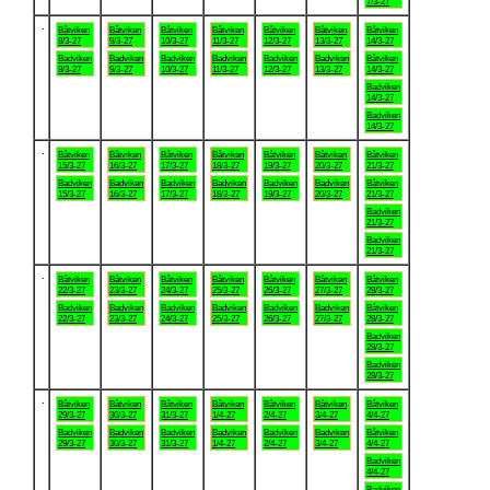
7/3-27
.
Båtviken
Båtviken
Båtviken
Båtviken
Båtviken
Båtviken
Båtviken
8/3-27
9/3-27
10/3-27
11/3-27
12/3-27
13/3-27
14/3-27
Badviken
Badviken
Badviken
Badviken
Badviken
Badviken
Båtviken
8/3-27
9/3-27
10/3-27
11/3-27
12/3-27
13/3-27
14/3-27
Badviken
14/3-27
Badviken
14/3-27
.
Båtviken
Båtviken
Båtviken
Båtviken
Båtviken
Båtviken
Båtviken
15/3-27
16/3-27
17/3-27
18/3-27
19/3-27
20/3-27
21/3-27
Badviken
Badviken
Badviken
Badviken
Badviken
Badviken
Båtviken
15/3-27
16/3-27
17/3-27
18/3-27
19/3-27
20/3-27
21/3-27
Badviken
21/3-27
Badviken
21/3-27
.
Båtviken
Båtviken
Båtviken
Båtviken
Båtviken
Båtviken
Båtviken
22/3-27
23/3-27
24/3-27
25/3-27
26/3-27
27/3-27
28/3-27
Badviken
Badviken
Badviken
Badviken
Badviken
Badviken
Båtviken
22/3-27
23/3-27
24/3-27
25/3-27
26/3-27
27/3-27
28/3-27
Badviken
28/3-27
Badviken
28/3-27
.
Båtviken
Båtviken
Båtviken
Båtviken
Båtviken
Båtviken
Båtviken
29/3-27
30/3-27
31/3-27
1/4-27
2/4-27
3/4-27
4/4-27
Badviken
Badviken
Badviken
Badviken
Badviken
Badviken
Båtviken
29/3-27
30/3-27
31/3-27
1/4-27
2/4-27
3/4-27
4/4-27
Badviken
4/4-27
Badviken