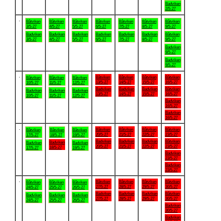
Badviken
2/5-27
.
Båtviken
Båtviken
Båtviken
Båtviken
Båtviken
Båtviken
Båtviken
3/5-27
4/5-27
5/5-27
6/5-27
7/5-27
8/5-27
9/5-27
Badviken
Badviken
Badviken
Badviken
Badviken
Badviken
Båtviken
3/5-27
4/5-27
5/5-27
6/5-27
7/5-27
8/5-27
9/5-27
Badviken
9/5-27
Badviken
9/5-27
.
Båtviken
Båtviken
Båtviken
Båtviken
Båtviken
Båtviken
Båtviken
13/5-27
14/5-27
15/5-27
16/5-27
10/5-27
11/5-27
12/5-27
Badviken
Badviken
Badviken
Båtviken
Badviken
Badviken
Badviken
13/5-27
14/5-27
15/5-27
16/5-27
10/5-27
11/5-27
12/5-27
Badviken
16/5-27
Badviken
16/5-27
.
Båtviken
Båtviken
Båtviken
Båtviken
Båtviken
Båtviken
Båtviken
20/5-27
21/5-27
22/5-27
23/5-27
17/5-27
18/5-27
19/5-27
Badviken
Badviken
Badviken
Båtviken
Badviken
Badviken
Badviken
20/5-27
21/5-27
22/5-27
23/5-27
18/5-27
17/5-27
19/5-27
Badviken
23/5-27
Badviken
23/5-27
.
Båtviken
Båtviken
Båtviken
Båtviken
Båtviken
Båtviken
Båtviken
27/5-27
28/5-27
29/5-27
30/5-27
24/5-27
25/5-27
26/5-27
Badviken
Badviken
Badviken
Båtviken
Badviken
Badviken
Badviken
27/5-27
28/5-27
29/5-27
30/5-27
24/5-27
25/5-27
26/5-27
Badviken
30/5-27
Badviken