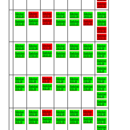
Badviken
18/10-26
.
Båtviken
Båtviken
Båtviken
Båtviken
Båtviken
Båtviken
Båtviken
20/10-26
21/10-26
19/10-26
22/10-26
23/10-26
24/10-26
25/10-26
Badviken
Badviken
Badviken
Badviken
Badviken
Badviken
Båtviken
21/10-26
20/10-26
24/10-26
19/10-26
22/10-26
23/10-26
25/10-26
Badviken
25/10-26
Badviken
25/10-26
.
Båtviken
Båtviken
Båtviken
Båtviken
Båtviken
Båtviken
Båtviken
28/10-26
26/10-26
27/10-26
29/10-26
30/10-26
31/10-26
1/11-26
Badviken
Badviken
Badviken
Badviken
Badviken
Badviken
Båtviken
28/10-26
26/10-26
27/10-26
29/10-26
30/10-26
31/10-26
1/11-26
Badviken
1/11-26
Badviken
1/11-26
.
Båtviken
Båtviken
Båtviken
Båtviken
Båtviken
Båtviken
Båtviken
4/11-26
2/11-26
3/11-26
5/11-26
6/11-26
7/11-26
8/11-26
Badviken
Badviken
Badviken
Badviken
Badviken
Badviken
Båtviken
4/11-26
2/11-26
3/11-26
5/11-26
6/11-26
7/11-26
8/11-26
Badviken
8/11-26
Badviken
8/11-26
.
Båtviken
Båtviken
Båtviken
Båtviken
Båtviken
Båtviken
Båtviken
11/11-26
14/11-26
9/11-26
10/11-26
12/11-26
13/11-26
15/11-26
Badviken
Badviken
Badviken
Badviken
Badviken
Badviken
Båtviken
11/11-26
14/11-26
9/11-26
10/11-26
12/11-26
13/11-26
15/11-26
Badviken
15/11-26