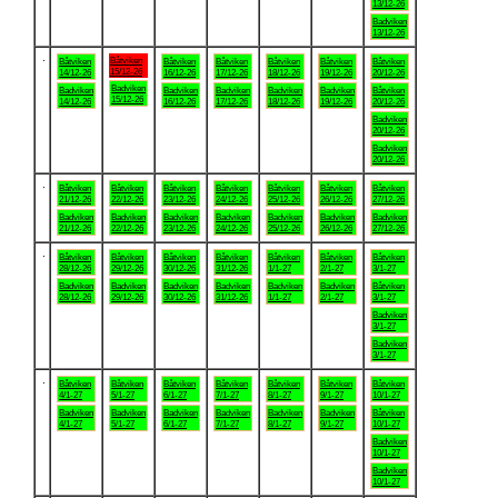
13/12-26
Badviken
13/12-26
.
Båtviken
Båtviken
Båtviken
Båtviken
Båtviken
Båtviken
Båtviken
15/12-26
14/12-26
16/12-26
17/12-26
18/12-26
19/12-26
20/12-26
Badviken
Badviken
Badviken
Badviken
Badviken
Badviken
Båtviken
15/12-26
14/12-26
16/12-26
17/12-26
18/12-26
19/12-26
20/12-26
Badviken
20/12-26
Badviken
20/12-26
.
Båtviken
Båtviken
Båtviken
Båtviken
Båtviken
Båtviken
Båtviken
21/12-26
22/12-26
23/12-26
24/12-26
25/12-26
26/12-26
27/12-26
Badviken
Badviken
Badviken
Badviken
Badviken
Badviken
Badviken
21/12-26
22/12-26
23/12-26
24/12-26
25/12-26
26/12-26
27/12-26
.
Båtviken
Båtviken
Båtviken
Båtviken
Båtviken
Båtviken
Båtviken
28/12-26
29/12-26
30/12-26
31/12-26
1/1-27
2/1-27
3/1-27
Badviken
Badviken
Badviken
Badviken
Badviken
Badviken
Båtviken
28/12-26
29/12-26
30/12-26
31/12-26
1/1-27
2/1-27
3/1-27
Badviken
3/1-27
Badviken
3/1-27
.
Båtviken
Båtviken
Båtviken
Båtviken
Båtviken
Båtviken
Båtviken
4/1-27
5/1-27
6/1-27
7/1-27
8/1-27
9/1-27
10/1-27
Badviken
Badviken
Badviken
Badviken
Badviken
Badviken
Båtviken
4/1-27
5/1-27
6/1-27
7/1-27
8/1-27
9/1-27
10/1-27
Badviken
10/1-27
Badviken
10/1-27