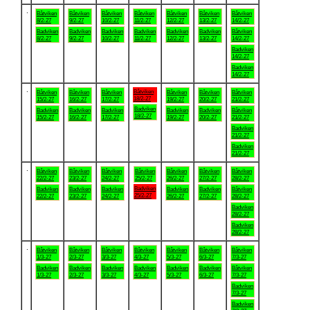
.
Båtviken
Båtviken
Båtviken
Båtviken
Båtviken
Båtviken
Båtviken
8/2-27
9/2-27
10/2-27
11/2-27
12/2-27
13/2-27
14/2-27
Badviken
Badviken
Badviken
Badviken
Badviken
Badviken
Båtviken
8/2-27
9/2-27
10/2-27
11/2-27
12/2-27
13/2-27
14/2-27
Badviken
14/2-27
Badviken
14/2-27
.
Båtviken
Båtviken
Båtviken
Båtviken
Båtviken
Båtviken
Båtviken
18/2-27
15/2-27
16/2-27
17/2-27
19/2-27
20/2-27
21/2-27
Badviken
Badviken
Badviken
Badviken
Badviken
Badviken
Båtviken
18/2-27
15/2-27
16/2-27
17/2-27
19/2-27
20/2-27
21/2-27
Badviken
21/2-27
Badviken
21/2-27
.
Båtviken
Båtviken
Båtviken
Båtviken
Båtviken
Båtviken
Båtviken
22/2-27
23/2-27
24/2-27
25/2-27
26/2-27
27/2-27
28/2-27
Badviken
Badviken
Badviken
Badviken
Badviken
Badviken
Båtviken
25/2-27
22/2-27
23/2-27
24/2-27
26/2-27
27/2-27
28/2-27
Badviken
28/2-27
Badviken
28/2-27
.
Båtviken
Båtviken
Båtviken
Båtviken
Båtviken
Båtviken
Båtviken
1/3-27
2/3-27
3/3-27
4/3-27
5/3-27
6/3-27
7/3-27
Badviken
Badviken
Badviken
Badviken
Badviken
Badviken
Båtviken
1/3-27
2/3-27
3/3-27
4/3-27
5/3-27
6/3-27
7/3-27
Badviken
7/3-27
Badviken