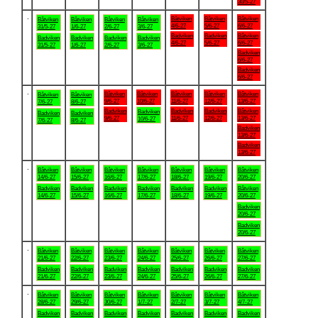
30/5-27
.
Båtviken
Båtviken
Båtviken
Båtviken
Båtviken
Båtviken
Båtviken
4/6-27
5/6-27
6/6-27
31/5-27
1/6-27
2/6-27
3/6-27
Badviken
Badviken
Båtviken
Badviken
Badviken
Badviken
Badviken
4/6-27
5/6-27
6/6-27
31/5-27
1/6-27
2/6-27
3/6-27
Badviken
6/6-27
Badviken
6/6-27
.
Båtviken
Båtviken
Båtviken
Båtviken
Båtviken
Båtviken
Båtviken
9/6-27
10/6-27
11/6-27
12/6-27
13/6-27
7/6-27
8/6-27
Badviken
Badviken
Badviken
Båtviken
Badviken
Badviken
Badviken
9/6-27
11/6-27
12/6-27
13/6-27
10/6-27
7/6-27
8/6-27
Badviken
13/6-27
Badviken
13/6-27
.
Båtviken
Båtviken
Båtviken
Båtviken
Båtviken
Båtviken
Båtviken
14/6-27
15/6-27
16/6-27
17/6-27
18/6-27
19/6-27
20/6-27
Badviken
Badviken
Badviken
Badviken
Badviken
Badviken
Båtviken
14/6-27
15/6-27
16/6-27
17/6-27
18/6-27
19/6-27
20/6-27
Badviken
20/6-27
Badviken
20/6-27
.
Båtviken
Båtviken
Båtviken
Båtviken
Båtviken
Båtviken
Båtviken
21/6-27
22/6-27
23/6-27
24/6-27
25/6-27
26/6-27
27/6-27
Badviken
Badviken
Badviken
Badviken
Badviken
Badviken
Badviken
21/6-27
22/6-27
23/6-27
24/6-27
25/6-27
26/6-27
27/6-27
.
Båtviken
Båtviken
Båtviken
Båtviken
Båtviken
Båtviken
Båtviken
28/6-27
29/6-27
30/6-27
1/7-27
2/7-27
3/7-27
4/7-27
Badviken
Badviken
Badviken
Badviken
Badviken
Badviken
Badviken