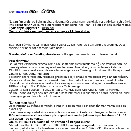
Störst
Större
Text: [
Normal
] [
] [
]
Nedan finner du de bokningsbara tiderna för gemensamhetslokalerna badviken och båtvik
Inte bokat förut?
Börja med att
registrera ditt konto här.
- tänk på att det kan ta några daga
Flyttat/bytt uppgifter?
-
klicka här
Om du vill boka en dagtid på en vardag så klickar du här
Bad- och båtvikens samlingslokaler hyrs ut av Minnebergs Samfällighetsförening. Dess
styrelse har beslutat om regler och priser.
Bokningsinfo om Samlingslokalerna:
- läs igenom detta innan du bokar din tid.
Vem får hyra?
Det är medlemmarna skrivna i de olika Bostadsrättsföreningarna på Svartviksslingan, de
olika styrelserna samt föreningsverksamheterna i Minneberg som får boka lokalerna.
Tillställningarna skall vara privata eller arrangeras av förening och privata tillstälningar skall
vara till för det egna hushållet.
Tillställningar för företag, företags anställda eller i annat kommersiellt syfte är inte tillåten.
Vissa av verksamheterna i närområdet får också boka lokalerna, men då skall, förutom
tillstånd från styrelsen som skall sökas säsongsvis, minst en deltagande medlem från en
BRF som ingår i Samfälligheten ansvara för bokningen.
Lokalerna kan dessutom bokas för att användas som vallokaler för denna valkrets.
Några undantag medges inte och den som inte följer eller kommer att följa boknings- eller
ordningsreglerna får inte boka lokalen.
När kan man hyra?
Bokningsbar 12 månader framåt. Finns inte tiden med i schemat får man vänta tills den
dyker upp.
Kalendern är uppdelad i två delar och just nu ser du kvällar och helger i schemat nedan.
Från midsommar till ca mitten på augusti och under jullovet hyrs lokalen ut 13 - 12
alla dagar - se schemat.
Om du vill boka en dagtid på en vardag så klickar du här
Alla tider mellan 2026-05-31 och 2026-08-15 är
lågsäsongstider
och du kan av
planeringsskäl inte boka lokalerna för denna period efter 2026-05-31. Alla övriga tider går