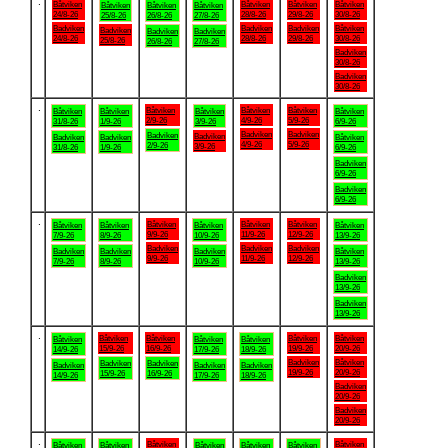
.
Båtviken
Båtviken
Båtviken
Båtviken
Båtviken
Båtviken
Båtviken
24/8-26
28/8-26
29/8-26
30/8-26
25/8-26
26/8-26
27/8-26
Badviken
Badviken
Badviken
Båtviken
Badviken
Badviken
Badviken
24/8-26
28/8-26
29/8-26
30/8-26
25/8-26
26/8-26
27/8-26
Badviken
30/8-26
Badviken
30/8-26
.
Båtviken
Båtviken
Båtviken
Båtviken
Båtviken
Båtviken
Båtviken
2/9-26
4/9-26
5/9-26
31/8-26
1/9-26
3/9-26
6/9-26
Badviken
Badviken
Badviken
Badviken
Badviken
Badviken
Båtviken
4/9-26
5/9-26
2/9-26
3/9-26
31/8-26
1/9-26
6/9-26
Badviken
6/9-26
Badviken
6/9-26
.
Båtviken
Båtviken
Båtviken
Båtviken
Båtviken
Båtviken
Båtviken
9/9-26
11/9-26
12/9-26
7/9-26
8/9-26
10/9-26
13/9-26
Badviken
Badviken
Badviken
Badviken
Badviken
Badviken
Båtviken
9/9-26
11/9-26
12/9-26
7/9-26
8/9-26
10/9-26
13/9-26
Badviken
13/9-26
Badviken
13/9-26
.
Båtviken
Båtviken
Båtviken
Båtviken
Båtviken
Båtviken
Båtviken
15/9-26
16/9-26
19/9-26
20/9-26
14/9-26
17/9-26
18/9-26
Badviken
Båtviken
Badviken
Badviken
Badviken
Badviken
Badviken
19/9-26
20/9-26
15/9-26
16/9-26
14/9-26
17/9-26
18/9-26
Badviken
20/9-26
Badviken
20/9-26
.
Båtviken
Båtviken
Båtviken
Båtviken
Båtviken
Båtviken
Båtviken