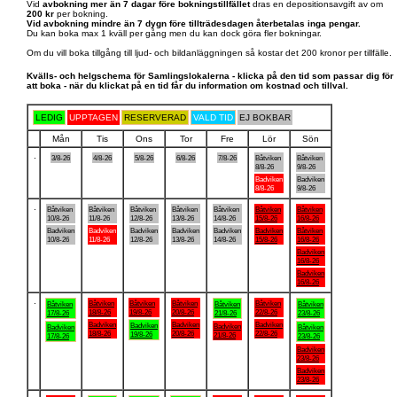
Vid
avbokning mer än 7 dagar före bokningstillfället
dras en depositionsavgift av om
200 kr
per bokning.
Vid avbokning mindre än 7 dygn före tillträdesdagen återbetalas inga pengar.
Du kan boka max 1 kväll per gång men du kan dock göra fler bokningar.
Om du vill boka tillgång till ljud- och bildanläggningen så kostar det 200 kronor per tillfälle.
Kvälls- och helgschema för Samlingslokalerna - klicka på den tid som passar dig för
att boka - när du klickat på en tid får du information om kostnad och tillval.
LEDIG
UPPTAGEN
RESERVERAD
VALD TID
EJ BOKBAR
Mån
Tis
Ons
Tor
Fre
Lör
Sön
.
3/8-26
4/8-26
5/8-26
6/8-26
7/8-26
Båtviken
Båtviken
8/8-26
9/8-26
Badviken
Badviken
8/8-26
9/8-26
.
Båtviken
Båtviken
Båtviken
Båtviken
Båtviken
Båtviken
Båtviken
10/8-26
11/8-26
12/8-26
13/8-26
14/8-26
15/8-26
16/8-26
Badviken
Badviken
Badviken
Badviken
Badviken
Badviken
Båtviken
10/8-26
11/8-26
12/8-26
13/8-26
14/8-26
15/8-26
16/8-26
Badviken
16/8-26
Badviken
16/8-26
.
Båtviken
Båtviken
Båtviken
Båtviken
Båtviken
Båtviken
Båtviken
18/8-26
19/8-26
20/8-26
22/8-26
17/8-26
21/8-26
23/8-26
Badviken
Badviken
Badviken
Badviken
Badviken
Badviken
Båtviken
18/8-26
20/8-26
22/8-26
19/8-26
21/8-26
17/8-26
23/8-26
Badviken
23/8-26
Badviken
23/8-26