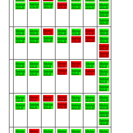
Badviken
Badviken
Badviken
Badviken
Badviken
Badviken
Båtviken
17/11-26
18/11-26
19/11-26
16/11-26
20/11-26
21/11-26
22/11-26
Badviken
22/11-26
Badviken
22/11-26
.
Båtviken
Båtviken
Båtviken
Båtviken
Båtviken
Båtviken
Båtviken
25/11-26
28/11-26
23/11-26
24/11-26
26/11-26
27/11-26
29/11-26
Badviken
Badviken
Badviken
Badviken
Badviken
Badviken
Båtviken
28/11-26
25/11-26
27/11-26
23/11-26
24/11-26
26/11-26
29/11-26
Badviken
29/11-26
Badviken
29/11-26
.
Båtviken
Båtviken
Båtviken
Båtviken
Båtviken
Båtviken
Båtviken
3/12-26
4/12-26
30/11-26
1/12-26
2/12-26
5/12-26
6/12-26
Badviken
Badviken
Badviken
Badviken
Badviken
Badviken
Båtviken
3/12-26
4/12-26
5/12-26
30/11-26
1/12-26
2/12-26
6/12-26
Badviken
6/12-26
Badviken
6/12-26
.
Båtviken
Båtviken
Båtviken
Båtviken
Båtviken
Båtviken
Båtviken
8/12-26
9/12-26
10/12-26
7/12-26
11/12-26
12/12-26
13/12-26
Badviken
Badviken
Badviken
Badviken
Badviken
Badviken
Båtviken
10/12-26
8/12-26
9/12-26
7/12-26
11/12-26
12/12-26
13/12-26
Badviken
13/12-26
Badviken
13/12-26
.
Båtviken
Båtviken
Båtviken
Båtviken
Båtviken
Båtviken
Båtviken