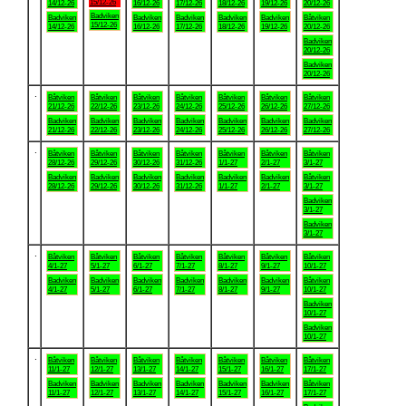
15/12-26
14/12-26
16/12-26
17/12-26
18/12-26
19/12-26
20/12-26
Badviken
Badviken
Badviken
Badviken
Badviken
Badviken
Båtviken
15/12-26
14/12-26
16/12-26
17/12-26
18/12-26
19/12-26
20/12-26
Badviken
20/12-26
Badviken
20/12-26
.
Båtviken
Båtviken
Båtviken
Båtviken
Båtviken
Båtviken
Båtviken
21/12-26
22/12-26
23/12-26
24/12-26
25/12-26
26/12-26
27/12-26
Badviken
Badviken
Badviken
Badviken
Badviken
Badviken
Badviken
21/12-26
22/12-26
23/12-26
24/12-26
25/12-26
26/12-26
27/12-26
.
Båtviken
Båtviken
Båtviken
Båtviken
Båtviken
Båtviken
Båtviken
28/12-26
29/12-26
30/12-26
31/12-26
1/1-27
2/1-27
3/1-27
Badviken
Badviken
Badviken
Badviken
Badviken
Badviken
Båtviken
28/12-26
29/12-26
30/12-26
31/12-26
1/1-27
2/1-27
3/1-27
Badviken
3/1-27
Badviken
3/1-27
.
Båtviken
Båtviken
Båtviken
Båtviken
Båtviken
Båtviken
Båtviken
4/1-27
5/1-27
6/1-27
7/1-27
8/1-27
9/1-27
10/1-27
Badviken
Badviken
Badviken
Badviken
Badviken
Badviken
Båtviken
4/1-27
5/1-27
6/1-27
7/1-27
8/1-27
9/1-27
10/1-27
Badviken
10/1-27
Badviken
10/1-27
.
Båtviken
Båtviken
Båtviken
Båtviken
Båtviken
Båtviken
Båtviken
11/1-27
12/1-27
13/1-27
14/1-27
15/1-27
16/1-27
17/1-27
Badviken
Badviken
Badviken
Badviken
Badviken
Badviken
Båtviken
11/1-27
12/1-27
13/1-27
14/1-27
15/1-27
16/1-27
17/1-27