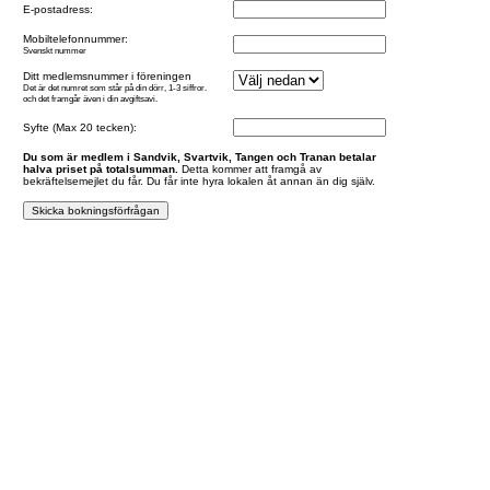
E-postadress:
Mobiltelefonnummer:
Svenskt nummer
Ditt medlemsnummer i föreningen
Det är det numret som står på din dörr, 1-3 siffror.
och det framgår även i din avgiftsavi.
Syfte (Max 20 tecken):
Du som är medlem i Sandvik, Svartvik, Tangen och Tranan betalar
halva priset på totalsumman.
Detta kommer att framgå av
bekräftelsemejlet du får. Du får inte hyra lokalen åt annan än dig själv.