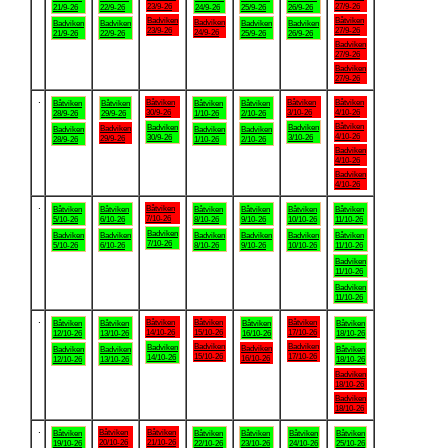
23/9-26
27/9-26
21/9-26
22/9-26
24/9-26
25/9-26
26/9-26
Badviken
Båtviken
Badviken
Badviken
Badviken
Badviken
Badviken
23/9-26
27/9-26
24/9-26
21/9-26
22/9-26
25/9-26
26/9-26
Badviken
27/9-26
Badviken
27/9-26
.
Båtviken
Båtviken
Båtviken
Båtviken
Båtviken
Båtviken
Båtviken
30/9-26
3/10-26
4/10-26
28/9-26
29/9-26
1/10-26
2/10-26
Båtviken
Badviken
Badviken
Badviken
Badviken
Badviken
Badviken
4/10-26
30/9-26
3/10-26
29/9-26
28/9-26
1/10-26
2/10-26
Badviken
4/10-26
Badviken
4/10-26
.
Båtviken
Båtviken
Båtviken
Båtviken
Båtviken
Båtviken
Båtviken
7/10-26
5/10-26
6/10-26
8/10-26
9/10-26
10/10-26
11/10-26
Badviken
Badviken
Badviken
Badviken
Badviken
Badviken
Båtviken
7/10-26
5/10-26
6/10-26
8/10-26
9/10-26
10/10-26
11/10-26
Badviken
11/10-26
Badviken
11/10-26
.
Båtviken
Båtviken
Båtviken
Båtviken
Båtviken
Båtviken
Båtviken
14/10-26
15/10-26
17/10-26
12/10-26
13/10-26
16/10-26
18/10-26
Badviken
Badviken
Badviken
Badviken
Badviken
Badviken
Båtviken
15/10-26
17/10-26
14/10-26
16/10-26
12/10-26
13/10-26
18/10-26
Badviken
18/10-26
Badviken
18/10-26
.
Båtviken
Båtviken
Båtviken
Båtviken
Båtviken
Båtviken
Båtviken
20/10-26
21/10-26
19/10-26
22/10-26
23/10-26
24/10-26
25/10-26