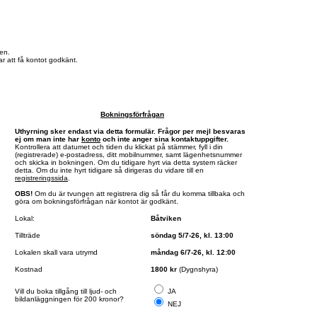
en.
r att få kontot godkänt.
Bokningsförfrågan
Uthyrning sker endast via detta formulär. Frågor per mejl besvaras
ej om man inte har
konto
och inte anger sina kontaktuppgifter.
Kontrollera att datumet och tiden du klickat på stämmer, fyll i din
(registrerade) e-postadress, ditt mobilnummer, samt lägenhetsnummer
och skicka in bokningen. Om du tidigare hyrt via detta system räcker
detta. Om du inte hyrt tidigare så dirigeras du vidare till en
registreringssida
.
OBS!
Om du är tvungen att registrera dig så får du komma tillbaka och
göra om bokningsförfrågan när kontot är godkänt.
Lokal:
Båtviken
Tillträde
söndag 5/7-26, kl. 13:00
Lokalen skall vara utrymd
måndag 6/7-26, kl. 12:00
Kostnad
1800 kr
(Dygnshyra)
Vill du boka tillgång till ljud- och
JA
bildanläggningen för 200 kronor?
NEJ