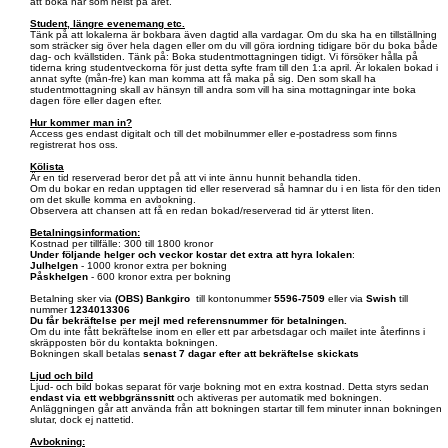
att boka när som helst på året.
Student, längre evenemang etc.
Tänk på att lokalerna är bokbara även dagtid alla vardagar. Om du ska ha en tillställning
som sträcker sig över hela dagen eller om du vill göra iordning tidigare bör du boka både
dag- och kvällstiden. Tänk på: Boka studentmottagningen tidigt. Vi försöker hålla på
tiderna kring studentveckorna för just detta syfte fram till den 1:a april. Är lokalen bokad i
annat syfte (mån-fre) kan man komma att få maka på sig. Den som skall ha
studentmottagning skall av hänsyn till andra som vill ha sina mottagningar inte boka
dagen före eller dagen efter.
Hur kommer man in?
Access ges endast digitalt och till det mobilnummer eller e-postadress som finns
registrerat hos oss.
Kölista
Är en tid reserverad beror det på att vi inte ännu hunnit behandla tiden.
Om du bokar en redan upptagen tid eller reserverad så hamnar du i en lista för den tiden
om det skulle komma en avbokning.
Observera att chansen att få en redan bokad/reserverad tid är ytterst liten.
Betalningsinformation:
Kostnad per tillfälle: 300 till 1800 kronor
Under följande helger och veckor kostar det extra att hyra lokalen
:
Julhelgen
- 1000 kronor extra per bokning
Påskhelgen
- 600 kronor extra per bokning
Betalning sker via
(OBS)
Bankgiro
till kontonummer
5596-7509
eller via
Swish
till
nummer
1234013306
Du får bekräftelse per mejl med referensnummer för betalningen.
Om du inte fått bekräftelse inom en eller ett par arbetsdagar och mailet inte återfinns i
skräpposten bör du kontakta bokningen.
Bokningen skall betalas
senast 7 dagar efter att bekräftelse skickats
Ljud och bild
Ljud- och bild bokas separat för varje bokning mot en extra kostnad. Detta styrs sedan
endast via ett webbgränssnitt
och aktiveras per automatik med bokningen.
Anläggningen går att använda från att bokningen startar till fem minuter innan bokningen
slutar, dock ej nattetid.
Avbokning: