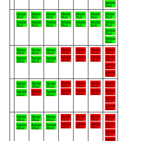
Badviken
2/5-27
.
Båtviken
Båtviken
Båtviken
Båtviken
Båtviken
Båtviken
Båtviken
3/5-27
4/5-27
5/5-27
6/5-27
7/5-27
8/5-27
9/5-27
Badviken
Badviken
Badviken
Badviken
Badviken
Badviken
Båtviken
3/5-27
4/5-27
5/5-27
6/5-27
7/5-27
8/5-27
9/5-27
Badviken
9/5-27
Badviken
9/5-27
.
Båtviken
Båtviken
Båtviken
Båtviken
Båtviken
Båtviken
Båtviken
13/5-27
14/5-27
15/5-27
16/5-27
10/5-27
11/5-27
12/5-27
Badviken
Badviken
Badviken
Båtviken
Badviken
Badviken
Badviken
13/5-27
14/5-27
15/5-27
16/5-27
10/5-27
11/5-27
12/5-27
Badviken
16/5-27
Badviken
16/5-27
.
Båtviken
Båtviken
Båtviken
Båtviken
Båtviken
Båtviken
Båtviken
20/5-27
21/5-27
22/5-27
23/5-27
17/5-27
18/5-27
19/5-27
Badviken
Badviken
Badviken
Båtviken
Badviken
Badviken
Badviken
20/5-27
21/5-27
22/5-27
23/5-27
18/5-27
17/5-27
19/5-27
Badviken
23/5-27
Badviken
23/5-27
.
Båtviken
Båtviken
Båtviken
Båtviken
Båtviken
Båtviken
Båtviken
27/5-27
28/5-27
29/5-27
30/5-27
24/5-27
25/5-27
26/5-27
Badviken
Badviken
Badviken
Båtviken
Badviken
Badviken
Badviken
27/5-27
28/5-27
29/5-27
30/5-27
24/5-27
25/5-27
26/5-27
Badviken
30/5-27
Badviken