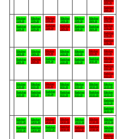
Badviken
20/9-26
Badviken
20/9-26
.
Båtviken
Båtviken
Båtviken
Båtviken
Båtviken
Båtviken
Båtviken
23/9-26
27/9-26
21/9-26
22/9-26
24/9-26
25/9-26
26/9-26
Badviken
Båtviken
Badviken
Badviken
Badviken
Badviken
Badviken
23/9-26
27/9-26
24/9-26
21/9-26
22/9-26
25/9-26
26/9-26
Badviken
27/9-26
Badviken
27/9-26
.
Båtviken
Båtviken
Båtviken
Båtviken
Båtviken
Båtviken
Båtviken
30/9-26
3/10-26
4/10-26
28/9-26
29/9-26
1/10-26
2/10-26
Båtviken
Badviken
Badviken
Badviken
Badviken
Badviken
Badviken
4/10-26
30/9-26
3/10-26
29/9-26
28/9-26
1/10-26
2/10-26
Badviken
4/10-26
Badviken
4/10-26
.
Båtviken
Båtviken
Båtviken
Båtviken
Båtviken
Båtviken
Båtviken
7/10-26
5/10-26
6/10-26
8/10-26
9/10-26
10/10-26
11/10-26
Badviken
Badviken
Badviken
Badviken
Badviken
Badviken
Båtviken
7/10-26
5/10-26
6/10-26
8/10-26
9/10-26
10/10-26
11/10-26
Badviken
11/10-26
Badviken
11/10-26
.
Båtviken
Båtviken
Båtviken
Båtviken
Båtviken
Båtviken
Båtviken
14/10-26
15/10-26
17/10-26
12/10-26
13/10-26
16/10-26
18/10-26
Badviken
Badviken
Badviken
Badviken
Badviken
Badviken
Båtviken
15/10-26
17/10-26
14/10-26
16/10-26
12/10-26
13/10-26
18/10-26
Badviken
18/10-26