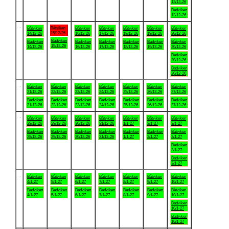
13/12-26
Badviken
13/12-26
.
Båtviken
Båtviken
Båtviken
Båtviken
Båtviken
Båtviken
Båtviken
15/12-26
14/12-26
16/12-26
17/12-26
18/12-26
19/12-26
20/12-26
Badviken
Badviken
Badviken
Badviken
Badviken
Badviken
Båtviken
15/12-26
14/12-26
16/12-26
17/12-26
18/12-26
19/12-26
20/12-26
Badviken
20/12-26
Badviken
20/12-26
.
Båtviken
Båtviken
Båtviken
Båtviken
Båtviken
Båtviken
Båtviken
21/12-26
22/12-26
23/12-26
24/12-26
25/12-26
26/12-26
27/12-26
Badviken
Badviken
Badviken
Badviken
Badviken
Badviken
Badviken
21/12-26
22/12-26
23/12-26
24/12-26
25/12-26
26/12-26
27/12-26
.
Båtviken
Båtviken
Båtviken
Båtviken
Båtviken
Båtviken
Båtviken
28/12-26
29/12-26
30/12-26
31/12-26
1/1-27
2/1-27
3/1-27
Badviken
Badviken
Badviken
Badviken
Badviken
Badviken
Båtviken
28/12-26
29/12-26
30/12-26
31/12-26
1/1-27
2/1-27
3/1-27
Badviken
3/1-27
Badviken
3/1-27
.
Båtviken
Båtviken
Båtviken
Båtviken
Båtviken
Båtviken
Båtviken
4/1-27
5/1-27
6/1-27
7/1-27
8/1-27
9/1-27
10/1-27
Badviken
Badviken
Badviken
Badviken
Badviken
Badviken
Båtviken
4/1-27
5/1-27
6/1-27
7/1-27
8/1-27
9/1-27
10/1-27
Badviken
10/1-27
Badviken
10/1-27