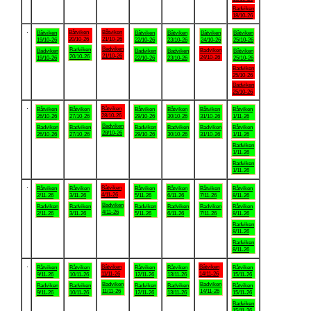
Badviken
18/10-26
.
Båtviken
Båtviken
Båtviken
Båtviken
Båtviken
Båtviken
Båtviken
20/10-26
21/10-26
19/10-26
22/10-26
23/10-26
24/10-26
25/10-26
Badviken
Badviken
Badviken
Badviken
Badviken
Badviken
Båtviken
21/10-26
20/10-26
24/10-26
19/10-26
22/10-26
23/10-26
25/10-26
Badviken
25/10-26
Badviken
25/10-26
.
Båtviken
Båtviken
Båtviken
Båtviken
Båtviken
Båtviken
Båtviken
28/10-26
26/10-26
27/10-26
29/10-26
30/10-26
31/10-26
1/11-26
Badviken
Badviken
Badviken
Badviken
Badviken
Badviken
Båtviken
28/10-26
26/10-26
27/10-26
29/10-26
30/10-26
31/10-26
1/11-26
Badviken
1/11-26
Badviken
1/11-26
.
Båtviken
Båtviken
Båtviken
Båtviken
Båtviken
Båtviken
Båtviken
4/11-26
2/11-26
3/11-26
5/11-26
6/11-26
7/11-26
8/11-26
Badviken
Badviken
Badviken
Badviken
Badviken
Badviken
Båtviken
4/11-26
2/11-26
3/11-26
5/11-26
6/11-26
7/11-26
8/11-26
Badviken
8/11-26
Badviken
8/11-26
.
Båtviken
Båtviken
Båtviken
Båtviken
Båtviken
Båtviken
Båtviken
11/11-26
14/11-26
9/11-26
10/11-26
12/11-26
13/11-26
15/11-26
Badviken
Badviken
Badviken
Badviken
Badviken
Badviken
Båtviken
11/11-26
14/11-26
9/11-26
10/11-26
12/11-26
13/11-26
15/11-26
Badviken
15/11-26