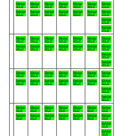
.
Båtviken
Båtviken
Båtviken
Båtviken
Båtviken
Båtviken
Båtviken
11/1-27
12/1-27
13/1-27
14/1-27
15/1-27
16/1-27
17/1-27
Badviken
Badviken
Badviken
Badviken
Badviken
Badviken
Båtviken
11/1-27
12/1-27
13/1-27
14/1-27
15/1-27
16/1-27
17/1-27
Badviken
17/1-27
Badviken
17/1-27
.
Båtviken
Båtviken
Båtviken
Båtviken
Båtviken
Båtviken
Båtviken
18/1-27
19/1-27
20/1-27
21/1-27
22/1-27
23/1-27
24/1-27
Badviken
Badviken
Badviken
Badviken
Badviken
Badviken
Båtviken
18/1-27
19/1-27
20/1-27
21/1-27
22/1-27
23/1-27
24/1-27
Badviken
24/1-27
Badviken
24/1-27
.
Båtviken
Båtviken
Båtviken
Båtviken
Båtviken
Båtviken
Båtviken
25/1-27
26/1-27
27/1-27
28/1-27
29/1-27
30/1-27
31/1-27
Badviken
Badviken
Badviken
Badviken
Badviken
Badviken
Båtviken
25/1-27
26/1-27
27/1-27
28/1-27
29/1-27
30/1-27
31/1-27
Badviken
31/1-27
Badviken
31/1-27
.
Båtviken
Båtviken
Båtviken
Båtviken
Båtviken
Båtviken
Båtviken
1/2-27
2/2-27
3/2-27
4/2-27
5/2-27
6/2-27
7/2-27
Badviken
Badviken
Badviken
Badviken
Badviken
Badviken
Båtviken
1/2-27
2/2-27
3/2-27
4/2-27
5/2-27
6/2-27
7/2-27
Badviken
7/2-27
Badviken
7/2-27