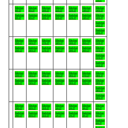
7/3-27
.
Båtviken
Båtviken
Båtviken
Båtviken
Båtviken
Båtviken
Båtviken
8/3-27
9/3-27
10/3-27
11/3-27
12/3-27
13/3-27
14/3-27
Badviken
Badviken
Badviken
Badviken
Badviken
Badviken
Båtviken
8/3-27
9/3-27
10/3-27
11/3-27
12/3-27
13/3-27
14/3-27
Badviken
14/3-27
Badviken
14/3-27
.
Båtviken
Båtviken
Båtviken
Båtviken
Båtviken
Båtviken
Båtviken
15/3-27
16/3-27
17/3-27
18/3-27
19/3-27
20/3-27
21/3-27
Badviken
Badviken
Badviken
Badviken
Badviken
Badviken
Båtviken
15/3-27
16/3-27
17/3-27
18/3-27
19/3-27
20/3-27
21/3-27
Badviken
21/3-27
Badviken
21/3-27
.
Båtviken
Båtviken
Båtviken
Båtviken
Båtviken
Båtviken
Båtviken
22/3-27
23/3-27
24/3-27
25/3-27
26/3-27
27/3-27
28/3-27
Badviken
Badviken
Badviken
Badviken
Badviken
Badviken
Båtviken
22/3-27
23/3-27
24/3-27
25/3-27
26/3-27
27/3-27
28/3-27
Badviken
28/3-27
Badviken
28/3-27
.
Båtviken
Båtviken
Båtviken
Båtviken
Båtviken
Båtviken
Båtviken
29/3-27
30/3-27
31/3-27
1/4-27
2/4-27
3/4-27
4/4-27
Badviken
Badviken
Badviken
Badviken
Badviken
Badviken
Båtviken
29/3-27
30/3-27
31/3-27
1/4-27
2/4-27
3/4-27
4/4-27
Badviken
4/4-27
Badviken