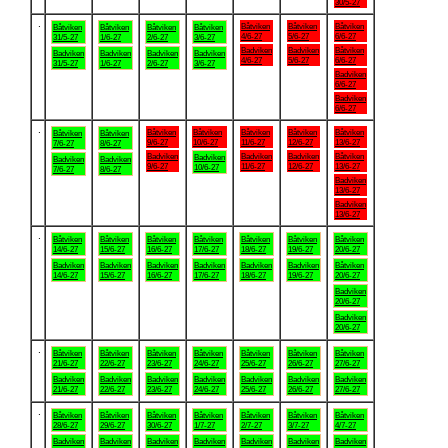
30/5-27
.
Båtviken
Båtviken
Båtviken
Båtviken
Båtviken
Båtviken
Båtviken
4/6-27
5/6-27
6/6-27
31/5-27
1/6-27
2/6-27
3/6-27
Badviken
Badviken
Båtviken
Badviken
Badviken
Badviken
Badviken
4/6-27
5/6-27
6/6-27
31/5-27
1/6-27
2/6-27
3/6-27
Badviken
6/6-27
Badviken
6/6-27
.
Båtviken
Båtviken
Båtviken
Båtviken
Båtviken
Båtviken
Båtviken
9/6-27
10/6-27
11/6-27
12/6-27
13/6-27
7/6-27
8/6-27
Badviken
Badviken
Badviken
Båtviken
Badviken
Badviken
Badviken
9/6-27
11/6-27
12/6-27
13/6-27
10/6-27
7/6-27
8/6-27
Badviken
13/6-27
Badviken
13/6-27
.
Båtviken
Båtviken
Båtviken
Båtviken
Båtviken
Båtviken
Båtviken
14/6-27
15/6-27
16/6-27
17/6-27
18/6-27
19/6-27
20/6-27
Badviken
Badviken
Badviken
Badviken
Badviken
Badviken
Båtviken
14/6-27
15/6-27
16/6-27
17/6-27
18/6-27
19/6-27
20/6-27
Badviken
20/6-27
Badviken
20/6-27
.
Båtviken
Båtviken
Båtviken
Båtviken
Båtviken
Båtviken
Båtviken
21/6-27
22/6-27
23/6-27
24/6-27
25/6-27
26/6-27
27/6-27
Badviken
Badviken
Badviken
Badviken
Badviken
Badviken
Badviken
21/6-27
22/6-27
23/6-27
24/6-27
25/6-27
26/6-27
27/6-27
.
Båtviken
Båtviken
Båtviken
Båtviken
Båtviken
Båtviken
Båtviken
28/6-27
29/6-27
30/6-27
1/7-27
2/7-27
3/7-27
4/7-27
Badviken
Badviken
Badviken
Badviken
Badviken
Badviken
Badviken