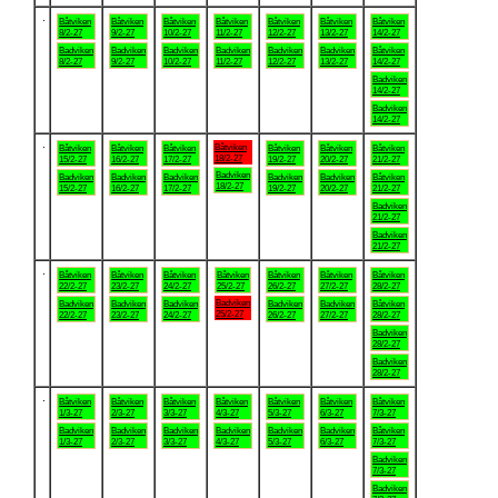
.
Båtviken
Båtviken
Båtviken
Båtviken
Båtviken
Båtviken
Båtviken
8/2-27
9/2-27
10/2-27
11/2-27
12/2-27
13/2-27
14/2-27
Badviken
Badviken
Badviken
Badviken
Badviken
Badviken
Båtviken
8/2-27
9/2-27
10/2-27
11/2-27
12/2-27
13/2-27
14/2-27
Badviken
14/2-27
Badviken
14/2-27
.
Båtviken
Båtviken
Båtviken
Båtviken
Båtviken
Båtviken
Båtviken
18/2-27
15/2-27
16/2-27
17/2-27
19/2-27
20/2-27
21/2-27
Badviken
Badviken
Badviken
Badviken
Badviken
Badviken
Båtviken
18/2-27
15/2-27
16/2-27
17/2-27
19/2-27
20/2-27
21/2-27
Badviken
21/2-27
Badviken
21/2-27
.
Båtviken
Båtviken
Båtviken
Båtviken
Båtviken
Båtviken
Båtviken
22/2-27
23/2-27
24/2-27
25/2-27
26/2-27
27/2-27
28/2-27
Badviken
Badviken
Badviken
Badviken
Badviken
Badviken
Båtviken
25/2-27
22/2-27
23/2-27
24/2-27
26/2-27
27/2-27
28/2-27
Badviken
28/2-27
Badviken
28/2-27
.
Båtviken
Båtviken
Båtviken
Båtviken
Båtviken
Båtviken
Båtviken
1/3-27
2/3-27
3/3-27
4/3-27
5/3-27
6/3-27
7/3-27
Badviken
Badviken
Badviken
Badviken
Badviken
Badviken
Båtviken
1/3-27
2/3-27
3/3-27
4/3-27
5/3-27
6/3-27
7/3-27
Badviken
7/3-27
Badviken