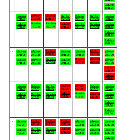
Badviken
15/11-26
.
Båtviken
Båtviken
Båtviken
Båtviken
Båtviken
Båtviken
Båtviken
17/11-26
18/11-26
16/11-26
19/11-26
20/11-26
21/11-26
22/11-26
Badviken
Badviken
Badviken
Badviken
Badviken
Badviken
Båtviken
17/11-26
18/11-26
19/11-26
16/11-26
20/11-26
21/11-26
22/11-26
Badviken
22/11-26
Badviken
22/11-26
.
Båtviken
Båtviken
Båtviken
Båtviken
Båtviken
Båtviken
Båtviken
25/11-26
28/11-26
23/11-26
24/11-26
26/11-26
27/11-26
29/11-26
Badviken
Badviken
Badviken
Badviken
Badviken
Badviken
Båtviken
28/11-26
25/11-26
27/11-26
23/11-26
24/11-26
26/11-26
29/11-26
Badviken
29/11-26
Badviken
29/11-26
.
Båtviken
Båtviken
Båtviken
Båtviken
Båtviken
Båtviken
Båtviken
3/12-26
4/12-26
30/11-26
1/12-26
2/12-26
5/12-26
6/12-26
Badviken
Badviken
Badviken
Badviken
Badviken
Badviken
Båtviken
3/12-26
4/12-26
5/12-26
30/11-26
1/12-26
2/12-26
6/12-26
Badviken
6/12-26
Badviken
6/12-26
.
Båtviken
Båtviken
Båtviken
Båtviken
Båtviken
Båtviken
Båtviken
8/12-26
9/12-26
10/12-26
7/12-26
11/12-26
12/12-26
13/12-26
Badviken
Badviken
Badviken
Badviken
Badviken
Badviken
Båtviken
10/12-26
8/12-26
9/12-26
7/12-26
11/12-26
12/12-26
13/12-26
Badviken