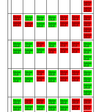
Badviken
23/8-26
Badviken
23/8-26
.
Båtviken
Båtviken
Båtviken
Båtviken
Båtviken
Båtviken
Båtviken
24/8-26
28/8-26
29/8-26
30/8-26
25/8-26
26/8-26
27/8-26
Badviken
Badviken
Badviken
Båtviken
Badviken
Badviken
Badviken
24/8-26
28/8-26
29/8-26
30/8-26
25/8-26
26/8-26
27/8-26
Badviken
30/8-26
Badviken
30/8-26
.
Båtviken
Båtviken
Båtviken
Båtviken
Båtviken
Båtviken
Båtviken
2/9-26
4/9-26
5/9-26
31/8-26
1/9-26
3/9-26
6/9-26
Badviken
Badviken
Badviken
Badviken
Badviken
Badviken
Båtviken
4/9-26
5/9-26
2/9-26
3/9-26
31/8-26
1/9-26
6/9-26
Badviken
6/9-26
Badviken
6/9-26
.
Båtviken
Båtviken
Båtviken
Båtviken
Båtviken
Båtviken
Båtviken
9/9-26
11/9-26
12/9-26
7/9-26
8/9-26
10/9-26
13/9-26
Badviken
Badviken
Badviken
Badviken
Badviken
Badviken
Båtviken
9/9-26
11/9-26
12/9-26
7/9-26
8/9-26
10/9-26
13/9-26
Badviken
13/9-26
Badviken
13/9-26
.
Båtviken
Båtviken
Båtviken
Båtviken
Båtviken
Båtviken
Båtviken
15/9-26
16/9-26
19/9-26
20/9-26
14/9-26
17/9-26
18/9-26
Badviken
Båtviken
Badviken
Badviken
Badviken
Badviken
Badviken
19/9-26
20/9-26
15/9-26
16/9-26
14/9-26
17/9-26
18/9-26