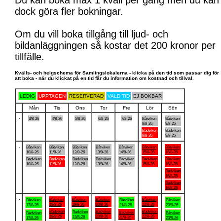
Du kan boka max 1 kväll per gång men du kan
dock göra fler bokningar.
Om du vill boka tillgång till ljud- och
bildanläggningen så kostar det 200 kronor per
tillfälle.
Kvälls- och helgschema för Samlingslokalerna - klicka på den tid som passar dig för
att boka - när du klickat på en tid får du information om kostnad och tillval.
LEDIG
UPPTAGEN
RESERVERAD
VALD TID
EJ BOKBAR
Mån
Tis
Ons
Tor
Fre
Lör
Sön
.
3/8-26
4/8-26
5/8-26
6/8-26
7/8-26
Båtviken
Båtviken
8/8-26
9/8-26
Badviken
Badviken
8/8-26
9/8-26
.
Båtviken
Båtviken
Båtviken
Båtviken
Båtviken
Båtviken
Båtviken
10/8-26
11/8-26
12/8-26
13/8-26
14/8-26
15/8-26
16/8-26
Badviken
Badviken
Badviken
Badviken
Badviken
Badviken
Båtviken
10/8-26
11/8-26
12/8-26
13/8-26
14/8-26
15/8-26
16/8-26
Badviken
16/8-26
Badviken
16/8-26
.
Båtviken
Båtviken
Båtviken
Båtviken
Båtviken
Båtviken
Båtviken
18/8-26
19/8-26
20/8-26
22/8-26
17/8-26
21/8-26
23/8-26
Badviken
Badviken
Badviken
Badviken
Badviken
Badviken
Båtviken
18/8-26
20/8-26
22/8-26
19/8-26
21/8-26
17/8-26
23/8-26