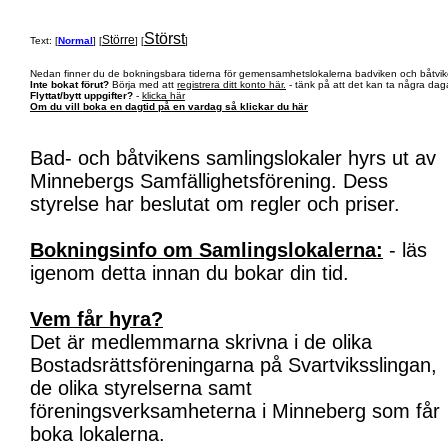
Störst
Större
Text: [
Normal
] [
] [
]
Nedan finner du de bokningsbara tiderna för gemensamhetslokalerna badviken och båtvik
Inte bokat förut?
Börja med att
registrera ditt konto här.
- tänk på att det kan ta några daga
Flyttat/bytt uppgifter?
-
klicka här
Om du vill boka en dagtid på en vardag så klickar du här
Bad- och båtvikens samlingslokaler hyrs ut av
Minnebergs Samfällighetsförening. Dess
styrelse har beslutat om regler och priser.
Bokningsinfo om Samlingslokalerna:
- läs
igenom detta innan du bokar din tid.
Vem får hyra?
Det är medlemmarna skrivna i de olika
Bostadsrättsföreningarna på Svartviksslingan,
de olika styrelserna samt
föreningsverksamheterna i Minneberg som får
boka lokalerna.