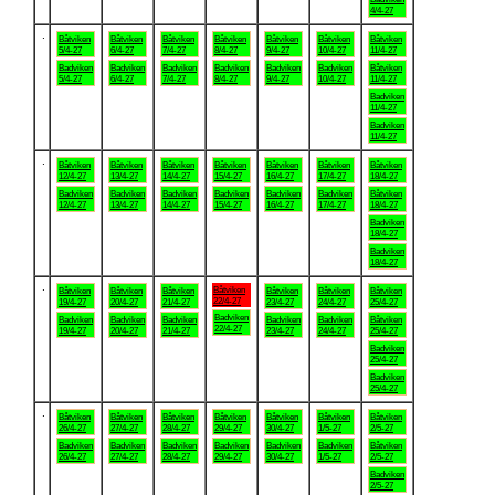
4/4-27
.
Båtviken
Båtviken
Båtviken
Båtviken
Båtviken
Båtviken
Båtviken
5/4-27
6/4-27
7/4-27
8/4-27
9/4-27
10/4-27
11/4-27
Badviken
Badviken
Badviken
Badviken
Badviken
Badviken
Båtviken
5/4-27
6/4-27
7/4-27
8/4-27
9/4-27
10/4-27
11/4-27
Badviken
11/4-27
Badviken
11/4-27
.
Båtviken
Båtviken
Båtviken
Båtviken
Båtviken
Båtviken
Båtviken
12/4-27
13/4-27
14/4-27
15/4-27
16/4-27
17/4-27
18/4-27
Badviken
Badviken
Badviken
Badviken
Badviken
Badviken
Båtviken
12/4-27
13/4-27
14/4-27
15/4-27
16/4-27
17/4-27
18/4-27
Badviken
18/4-27
Badviken
18/4-27
.
Båtviken
Båtviken
Båtviken
Båtviken
Båtviken
Båtviken
Båtviken
22/4-27
19/4-27
20/4-27
21/4-27
23/4-27
24/4-27
25/4-27
Badviken
Badviken
Badviken
Badviken
Badviken
Badviken
Båtviken
22/4-27
19/4-27
20/4-27
21/4-27
23/4-27
24/4-27
25/4-27
Badviken
25/4-27
Badviken
25/4-27
.
Båtviken
Båtviken
Båtviken
Båtviken
Båtviken
Båtviken
Båtviken
26/4-27
27/4-27
28/4-27
29/4-27
30/4-27
1/5-27
2/5-27
Badviken
Badviken
Badviken
Badviken
Badviken
Badviken
Båtviken
26/4-27
27/4-27
28/4-27
29/4-27
30/4-27
1/5-27
2/5-27
Badviken
2/5-27