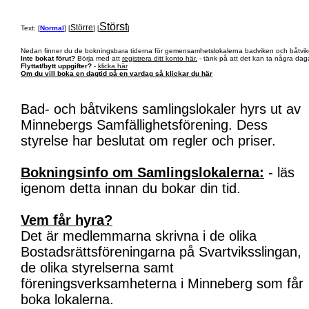
Störst
Större
Text: [
Normal
] [
] [
]
Nedan finner du de bokningsbara tiderna för gemensamhetslokalerna badviken och båtvik
Inte bokat förut?
Börja med att
registrera ditt konto här.
- tänk på att det kan ta några daga
Flyttat/bytt uppgifter?
-
klicka här
Om du vill boka en dagtid på en vardag så klickar du här
Bad- och båtvikens samlingslokaler hyrs ut av
Minnebergs Samfällighetsförening. Dess
styrelse har beslutat om regler och priser.
Bokningsinfo om Samlingslokalerna:
- läs
igenom detta innan du bokar din tid.
Vem får hyra?
Det är medlemmarna skrivna i de olika
Bostadsrättsföreningarna på Svartviksslingan,
de olika styrelserna samt
föreningsverksamheterna i Minneberg som får
boka lokalerna.