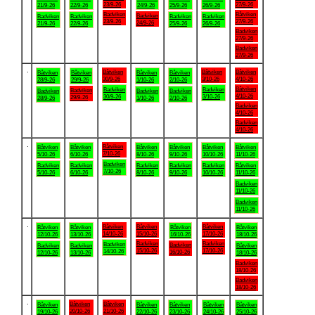
23/9-26
27/9-26
21/9-26
22/9-26
24/9-26
25/9-26
26/9-26
Badviken
Båtviken
Badviken
Badviken
Badviken
Badviken
Badviken
23/9-26
27/9-26
24/9-26
21/9-26
22/9-26
25/9-26
26/9-26
Badviken
27/9-26
Badviken
27/9-26
.
Båtviken
Båtviken
Båtviken
Båtviken
Båtviken
Båtviken
Båtviken
30/9-26
3/10-26
4/10-26
28/9-26
29/9-26
1/10-26
2/10-26
Båtviken
Badviken
Badviken
Badviken
Badviken
Badviken
Badviken
4/10-26
30/9-26
3/10-26
29/9-26
28/9-26
1/10-26
2/10-26
Badviken
4/10-26
Badviken
4/10-26
.
Båtviken
Båtviken
Båtviken
Båtviken
Båtviken
Båtviken
Båtviken
7/10-26
5/10-26
6/10-26
8/10-26
9/10-26
10/10-26
11/10-26
Badviken
Badviken
Badviken
Badviken
Badviken
Badviken
Båtviken
7/10-26
5/10-26
6/10-26
8/10-26
9/10-26
10/10-26
11/10-26
Badviken
11/10-26
Badviken
11/10-26
.
Båtviken
Båtviken
Båtviken
Båtviken
Båtviken
Båtviken
Båtviken
14/10-26
15/10-26
17/10-26
12/10-26
13/10-26
16/10-26
18/10-26
Badviken
Badviken
Badviken
Badviken
Badviken
Badviken
Båtviken
15/10-26
17/10-26
14/10-26
16/10-26
12/10-26
13/10-26
18/10-26
Badviken
18/10-26
Badviken
18/10-26
.
Båtviken
Båtviken
Båtviken
Båtviken
Båtviken
Båtviken
Båtviken
20/10-26
21/10-26
19/10-26
22/10-26
23/10-26
24/10-26
25/10-26