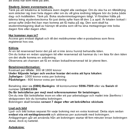
att boka när som helst på året.
Student, längre evenemang etc.
Tänk på att lokalerna är bokbara även dagtid alla vardagar. Om du ska ha en tillställning
som sträcker sig över hela dagen eller om du vill göra iordning tidigare bör du boka både
dag- och kvällstiden. Tänk på: Boka studentmottagningen tidigt. Vi försöker hålla på
tiderna kring studentveckorna för just detta syfte fram till den 1:a april. Är lokalen bokad i
annat syfte (mån-fre) kan man komma att få maka på sig. Den som skall ha
studentmottagning skall av hänsyn till andra som vill ha sina mottagningar inte boka
dagen före eller dagen efter.
Hur kommer man in?
Access ges endast digitalt och till det mobilnummer eller e-postadress som finns
registrerat hos oss.
Kölista
Är en tid reserverad beror det på att vi inte ännu hunnit behandla tiden.
Om du bokar en redan upptagen tid eller reserverad så hamnar du i en lista för den tiden
om det skulle komma en avbokning.
Observera att chansen att få en redan bokad/reserverad tid är ytterst liten.
Betalningsinformation:
Kostnad per tillfälle: 300 till 1800 kronor
Under följande helger och veckor kostar det extra att hyra lokalen
:
Julhelgen
- 1000 kronor extra per bokning
Påskhelgen
- 600 kronor extra per bokning
Betalning sker via
(OBS)
Bankgiro
till kontonummer
5596-7509
eller via
Swish
till
nummer
1234013306
Du får bekräftelse per mejl med referensnummer för betalningen.
Om du inte fått bekräftelse inom en eller ett par arbetsdagar och mailet inte återfinns i
skräpposten bör du kontakta bokningen.
Bokningen skall betalas
senast 7 dagar efter att bekräftelse skickats
Ljud och bild
Ljud- och bild bokas separat för varje bokning mot en extra kostnad. Detta styrs sedan
endast via ett webbgränssnitt
och aktiveras per automatik med bokningen.
Anläggningen går att använda från att bokningen startar till fem minuter innan bokningen
slutar, dock ej nattetid.
Avbokning: