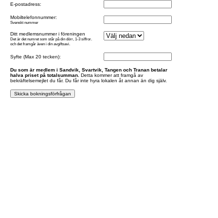
E-postadress:
Mobiltelefonnummer:
Svenskt nummer
Ditt medlemsnummer i föreningen
Det är det numret som står på din dörr, 1-3 siffror.
och det framgår även i din avgiftsavi.
Syfte (Max 20 tecken):
Du som är medlem i Sandvik, Svartvik, Tangen och Tranan betalar
halva priset på totalsumman.
Detta kommer att framgå av
bekräftelsemejlet du får. Du får inte hyra lokalen åt annan än dig själv.