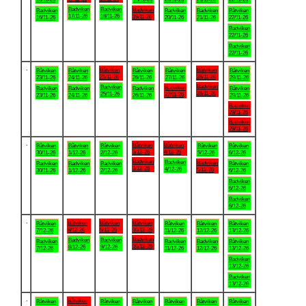
Badviken
Badviken
Badviken
Badviken
Badviken
Badviken
Båtviken
17/11-26
18/11-26
19/11-26
16/11-26
20/11-26
21/11-26
22/11-26
Badviken
22/11-26
Badviken
22/11-26
.
Båtviken
Båtviken
Båtviken
Båtviken
Båtviken
Båtviken
Båtviken
25/11-26
28/11-26
23/11-26
24/11-26
26/11-26
27/11-26
29/11-26
Badviken
Badviken
Badviken
Badviken
Badviken
Badviken
Båtviken
28/11-26
25/11-26
27/11-26
23/11-26
24/11-26
26/11-26
29/11-26
Badviken
29/11-26
Badviken
29/11-26
.
Båtviken
Båtviken
Båtviken
Båtviken
Båtviken
Båtviken
Båtviken
3/12-26
4/12-26
30/11-26
1/12-26
2/12-26
5/12-26
6/12-26
Badviken
Badviken
Badviken
Badviken
Badviken
Badviken
Båtviken
3/12-26
4/12-26
5/12-26
30/11-26
1/12-26
2/12-26
6/12-26
Badviken
6/12-26
Badviken
6/12-26
.
Båtviken
Båtviken
Båtviken
Båtviken
Båtviken
Båtviken
Båtviken
8/12-26
9/12-26
10/12-26
7/12-26
11/12-26
12/12-26
13/12-26
Badviken
Badviken
Badviken
Badviken
Badviken
Badviken
Båtviken
10/12-26
8/12-26
9/12-26
7/12-26
11/12-26
12/12-26
13/12-26
Badviken
13/12-26
Badviken
13/12-26
.
Båtviken
Båtviken
Båtviken
Båtviken
Båtviken
Båtviken
Båtviken