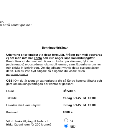
en.
r att få kontot godkänt.
Bokningsförfrågan
Uthyrning sker endast via detta formulär. Frågor per mejl besvaras
ej om man inte har
konto
och inte anger sina kontaktuppgifter.
Kontrollera att datumet och tiden du klickat på stämmer, fyll i din
(registrerade) e-postadress, ditt mobilnummer, samt lägenhetsnummer
och skicka in bokningen. Om du tidigare hyrt via detta system räcker
detta. Om du inte hyrt tidigare så dirigeras du vidare till en
registreringssida
.
OBS!
Om du är tvungen att registrera dig så får du komma tillbaka och
göra om bokningsförfrågan när kontot är godkänt.
Lokal:
Båtviken
Tillträde
fredag 8/1-27, kl. 13:00
Lokalen skall vara utrymd
lördag 9/1-27, kl. 12:00
Kostnad
1800 kr
Vill du boka tillgång till ljud- och
JA
bildanläggningen för 200 kronor?
NEJ