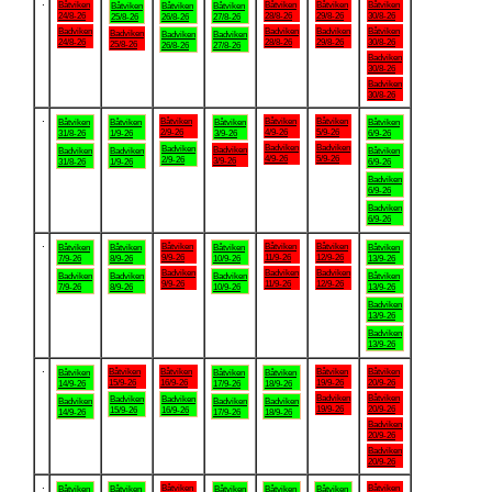
.
Båtviken
Båtviken
Båtviken
Båtviken
Båtviken
Båtviken
Båtviken
24/8-26
28/8-26
29/8-26
30/8-26
25/8-26
26/8-26
27/8-26
Badviken
Badviken
Badviken
Båtviken
Badviken
Badviken
Badviken
24/8-26
28/8-26
29/8-26
30/8-26
25/8-26
26/8-26
27/8-26
Badviken
30/8-26
Badviken
30/8-26
.
Båtviken
Båtviken
Båtviken
Båtviken
Båtviken
Båtviken
Båtviken
2/9-26
4/9-26
5/9-26
31/8-26
1/9-26
3/9-26
6/9-26
Badviken
Badviken
Badviken
Badviken
Badviken
Badviken
Båtviken
4/9-26
5/9-26
2/9-26
3/9-26
31/8-26
1/9-26
6/9-26
Badviken
6/9-26
Badviken
6/9-26
.
Båtviken
Båtviken
Båtviken
Båtviken
Båtviken
Båtviken
Båtviken
9/9-26
11/9-26
12/9-26
7/9-26
8/9-26
10/9-26
13/9-26
Badviken
Badviken
Badviken
Badviken
Badviken
Badviken
Båtviken
9/9-26
11/9-26
12/9-26
7/9-26
8/9-26
10/9-26
13/9-26
Badviken
13/9-26
Badviken
13/9-26
.
Båtviken
Båtviken
Båtviken
Båtviken
Båtviken
Båtviken
Båtviken
15/9-26
16/9-26
19/9-26
20/9-26
14/9-26
17/9-26
18/9-26
Badviken
Båtviken
Badviken
Badviken
Badviken
Badviken
Badviken
19/9-26
20/9-26
15/9-26
16/9-26
14/9-26
17/9-26
18/9-26
Badviken
20/9-26
Badviken
20/9-26
.
Båtviken
Båtviken
Båtviken
Båtviken
Båtviken
Båtviken
Båtviken