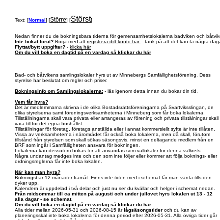
Störst
Större
Text: [
Normal
] [
] [
]
Nedan finner du de bokningsbara tiderna för gemensamhetslokalerna badviken och båtvik
Inte bokat förut?
Börja med att
registrera ditt konto här.
- tänk på att det kan ta några daga
Flyttat/bytt uppgifter?
-
klicka här
Om du vill boka en dagtid på en vardag så klickar du här
Bad- och båtvikens samlingslokaler hyrs ut av Minnebergs Samfällighetsförening. Dess
styrelse har beslutat om regler och priser.
Bokningsinfo om Samlingslokalerna:
- läs igenom detta innan du bokar din tid.
Vem får hyra?
Det är medlemmarna skrivna i de olika Bostadsrättsföreningarna på Svartviksslingan, de
olika styrelserna samt föreningsverksamheterna i Minneberg som får boka lokalerna.
Tillställningarna skall vara privata eller arrangeras av förening och privata tillstälningar skall
vara till för det egna hushållet.
Tillställningar för företag, företags anställda eller i annat kommersiellt syfte är inte tillåten.
Vissa av verksamheterna i närområdet får också boka lokalerna, men då skall, förutom
tillstånd från styrelsen som skall sökas säsongsvis, minst en deltagande medlem från en
BRF som ingår i Samfälligheten ansvara för bokningen.
Lokalerna kan dessutom bokas för att användas som vallokaler för denna valkrets.
Några undantag medges inte och den som inte följer eller kommer att följa boknings- eller
ordningsreglerna får inte boka lokalen.
När kan man hyra?
Bokningsbar 12 månader framåt. Finns inte tiden med i schemat får man vänta tills den
dyker upp.
Kalendern är uppdelad i två delar och just nu ser du kvällar och helger i schemat nedan.
Från midsommar till ca mitten på augusti och under jullovet hyrs lokalen ut 13 - 12
alla dagar - se schemat.
Om du vill boka en dagtid på en vardag så klickar du här
Alla tider mellan 2026-05-31 och 2026-08-15 är
lågsäsongstider
och du kan av
planeringsskäl inte boka lokalerna för denna period efter 2026-05-31. Alla övriga tider går