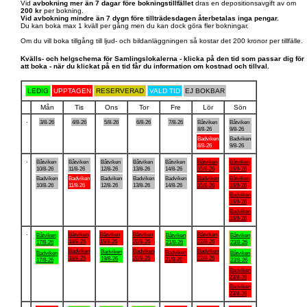
Vid
avbokning mer än 7 dagar före bokningstillfället
dras en depositionsavgift av om
200 kr
per bokning.
Vid avbokning mindre än 7 dygn före tillträdesdagen återbetalas inga pengar.
Du kan boka max 1 kväll per gång men du kan dock göra fler bokningar.
Om du vill boka tillgång till ljud- och bildanläggningen så kostar det 200 kronor per tillfälle.
Kvälls- och helgschema för Samlingslokalerna - klicka på den tid som passar dig för
att boka - när du klickat på en tid får du information om kostnad och tillval.
LEDIG
UPPTAGEN
RESERVERAD
VALD TID
EJ BOKBAR
Mån
Tis
Ons
Tor
Fre
Lör
Sön
.
3/8-26
4/8-26
5/8-26
6/8-26
7/8-26
Båtviken
Båtviken
8/8-26
9/8-26
Badviken
Badviken
8/8-26
9/8-26
.
Båtviken
Båtviken
Båtviken
Båtviken
Båtviken
Båtviken
Båtviken
10/8-26
11/8-26
12/8-26
13/8-26
14/8-26
15/8-26
16/8-26
Badviken
Badviken
Badviken
Badviken
Badviken
Badviken
Båtviken
10/8-26
11/8-26
12/8-26
13/8-26
14/8-26
15/8-26
16/8-26
Badviken
16/8-26
Badviken
16/8-26
.
Båtviken
Båtviken
Båtviken
Båtviken
Båtviken
Båtviken
Båtviken
18/8-26
19/8-26
20/8-26
22/8-26
17/8-26
21/8-26
23/8-26
Badviken
Badviken
Badviken
Badviken
Badviken
Badviken
Båtviken
18/8-26
20/8-26
22/8-26
19/8-26
21/8-26
17/8-26
23/8-26
Badviken
23/8-26
Badviken
23/8-26