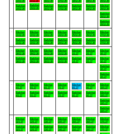
15/12-26
14/12-26
16/12-26
17/12-26
18/12-26
19/12-26
20/12-26
Badviken
Badviken
Badviken
Badviken
Badviken
Badviken
Båtviken
15/12-26
14/12-26
16/12-26
17/12-26
18/12-26
19/12-26
20/12-26
Badviken
20/12-26
Badviken
20/12-26
.
Båtviken
Båtviken
Båtviken
Båtviken
Båtviken
Båtviken
Båtviken
21/12-26
22/12-26
23/12-26
24/12-26
25/12-26
26/12-26
27/12-26
Badviken
Badviken
Badviken
Badviken
Badviken
Badviken
Badviken
21/12-26
22/12-26
23/12-26
24/12-26
25/12-26
26/12-26
27/12-26
.
Båtviken
Båtviken
Båtviken
Båtviken
Båtviken
Båtviken
Båtviken
28/12-26
29/12-26
30/12-26
31/12-26
1/1-27
2/1-27
3/1-27
Badviken
Badviken
Badviken
Badviken
Badviken
Badviken
Båtviken
28/12-26
29/12-26
30/12-26
31/12-26
1/1-27
2/1-27
3/1-27
Badviken
3/1-27
Badviken
3/1-27
.
Båtviken
Båtviken
Båtviken
Båtviken
Båtviken
Båtviken
Båtviken
4/1-27
5/1-27
6/1-27
7/1-27
8/1-27
9/1-27
10/1-27
Badviken
Badviken
Badviken
Badviken
Badviken
Badviken
Båtviken
4/1-27
5/1-27
6/1-27
7/1-27
8/1-27
9/1-27
10/1-27
Badviken
10/1-27
Badviken
10/1-27
.
Båtviken
Båtviken
Båtviken
Båtviken
Båtviken
Båtviken
Båtviken
11/1-27
12/1-27
13/1-27
14/1-27
15/1-27
16/1-27
17/1-27
Badviken
Badviken
Badviken
Badviken
Badviken
Badviken
Båtviken
11/1-27
12/1-27
13/1-27
14/1-27
15/1-27
16/1-27
17/1-27