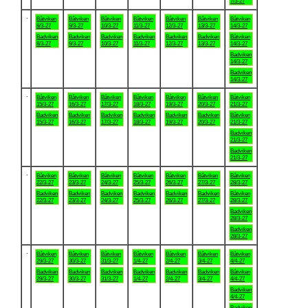
7/3-27
.
Båtviken
Båtviken
Båtviken
Båtviken
Båtviken
Båtviken
Båtviken
8/3-27
9/3-27
10/3-27
11/3-27
12/3-27
13/3-27
14/3-27
Badviken
Badviken
Badviken
Badviken
Badviken
Badviken
Båtviken
8/3-27
9/3-27
10/3-27
11/3-27
12/3-27
13/3-27
14/3-27
Badviken
14/3-27
Badviken
14/3-27
.
Båtviken
Båtviken
Båtviken
Båtviken
Båtviken
Båtviken
Båtviken
15/3-27
16/3-27
17/3-27
18/3-27
19/3-27
20/3-27
21/3-27
Badviken
Badviken
Badviken
Badviken
Badviken
Badviken
Båtviken
15/3-27
16/3-27
17/3-27
18/3-27
19/3-27
20/3-27
21/3-27
Badviken
21/3-27
Badviken
21/3-27
.
Båtviken
Båtviken
Båtviken
Båtviken
Båtviken
Båtviken
Båtviken
22/3-27
23/3-27
24/3-27
25/3-27
26/3-27
27/3-27
28/3-27
Badviken
Badviken
Badviken
Badviken
Badviken
Badviken
Båtviken
22/3-27
23/3-27
24/3-27
25/3-27
26/3-27
27/3-27
28/3-27
Badviken
28/3-27
Badviken
28/3-27
.
Båtviken
Båtviken
Båtviken
Båtviken
Båtviken
Båtviken
Båtviken
29/3-27
30/3-27
31/3-27
1/4-27
2/4-27
3/4-27
4/4-27
Badviken
Badviken
Badviken
Badviken
Badviken
Badviken
Båtviken
29/3-27
30/3-27
31/3-27
1/4-27
2/4-27
3/4-27
4/4-27
Badviken
4/4-27
Badviken