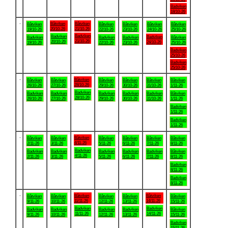
Badviken
18/10-26
.
Båtviken
Båtviken
Båtviken
Båtviken
Båtviken
Båtviken
Båtviken
20/10-26
21/10-26
19/10-26
22/10-26
23/10-26
24/10-26
25/10-26
Badviken
Badviken
Badviken
Badviken
Badviken
Badviken
Båtviken
21/10-26
20/10-26
24/10-26
19/10-26
22/10-26
23/10-26
25/10-26
Badviken
25/10-26
Badviken
25/10-26
.
Båtviken
Båtviken
Båtviken
Båtviken
Båtviken
Båtviken
Båtviken
28/10-26
26/10-26
27/10-26
29/10-26
30/10-26
31/10-26
1/11-26
Badviken
Badviken
Badviken
Badviken
Badviken
Badviken
Båtviken
28/10-26
26/10-26
27/10-26
29/10-26
30/10-26
31/10-26
1/11-26
Badviken
1/11-26
Badviken
1/11-26
.
Båtviken
Båtviken
Båtviken
Båtviken
Båtviken
Båtviken
Båtviken
4/11-26
2/11-26
3/11-26
5/11-26
6/11-26
7/11-26
8/11-26
Badviken
Badviken
Badviken
Badviken
Badviken
Badviken
Båtviken
4/11-26
2/11-26
3/11-26
5/11-26
6/11-26
7/11-26
8/11-26
Badviken
8/11-26
Badviken
8/11-26
.
Båtviken
Båtviken
Båtviken
Båtviken
Båtviken
Båtviken
Båtviken
11/11-26
14/11-26
9/11-26
10/11-26
12/11-26
13/11-26
15/11-26
Badviken
Badviken
Badviken
Badviken
Badviken
Badviken
Båtviken
11/11-26
14/11-26
9/11-26
10/11-26
12/11-26
13/11-26
15/11-26
Badviken
15/11-26