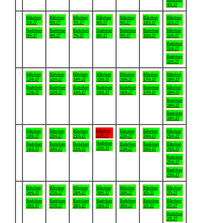
4/4-27
.
Båtviken
Båtviken
Båtviken
Båtviken
Båtviken
Båtviken
Båtviken
5/4-27
6/4-27
7/4-27
8/4-27
9/4-27
10/4-27
11/4-27
Badviken
Badviken
Badviken
Badviken
Badviken
Badviken
Båtviken
5/4-27
6/4-27
7/4-27
8/4-27
9/4-27
10/4-27
11/4-27
Badviken
11/4-27
Badviken
11/4-27
.
Båtviken
Båtviken
Båtviken
Båtviken
Båtviken
Båtviken
Båtviken
12/4-27
13/4-27
14/4-27
15/4-27
16/4-27
17/4-27
18/4-27
Badviken
Badviken
Badviken
Badviken
Badviken
Badviken
Båtviken
12/4-27
13/4-27
14/4-27
15/4-27
16/4-27
17/4-27
18/4-27
Badviken
18/4-27
Badviken
18/4-27
.
Båtviken
Båtviken
Båtviken
Båtviken
Båtviken
Båtviken
Båtviken
22/4-27
19/4-27
20/4-27
21/4-27
23/4-27
24/4-27
25/4-27
Badviken
Badviken
Badviken
Badviken
Badviken
Badviken
Båtviken
22/4-27
19/4-27
20/4-27
21/4-27
23/4-27
24/4-27
25/4-27
Badviken
25/4-27
Badviken
25/4-27
.
Båtviken
Båtviken
Båtviken
Båtviken
Båtviken
Båtviken
Båtviken
26/4-27
27/4-27
28/4-27
29/4-27
30/4-27
1/5-27
2/5-27
Badviken
Badviken
Badviken
Badviken
Badviken
Badviken
Båtviken
26/4-27
27/4-27
28/4-27
29/4-27
30/4-27
1/5-27
2/5-27
Badviken
2/5-27