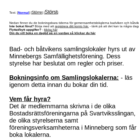
Störst
Större
Text: [
Normal
] [
] [
]
Nedan finner du de bokningsbara tiderna för gemensamhetslokalerna badviken och båtvik
Inte bokat förut?
Börja med att
registrera ditt konto här.
- tänk på att det kan ta några daga
Flyttat/bytt uppgifter?
-
klicka här
Om du vill boka en dagtid på en vardag så klickar du här
Bad- och båtvikens samlingslokaler hyrs ut av
Minnebergs Samfällighetsförening. Dess
styrelse har beslutat om regler och priser.
Bokningsinfo om Samlingslokalerna:
- läs
igenom detta innan du bokar din tid.
Vem får hyra?
Det är medlemmarna skrivna i de olika
Bostadsrättsföreningarna på Svartviksslingan,
de olika styrelserna samt
föreningsverksamheterna i Minneberg som får
boka lokalerna.