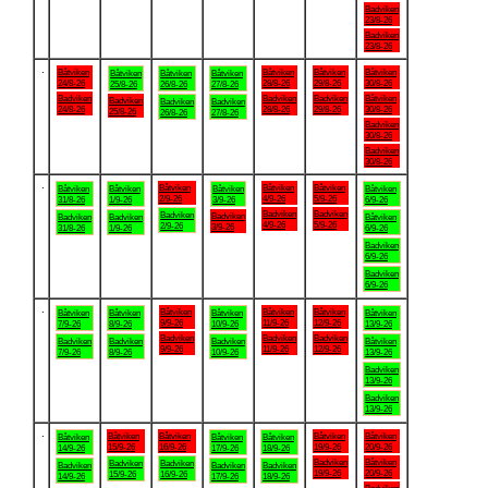
Badviken
23/8-26
Badviken
23/8-26
.
Båtviken
Båtviken
Båtviken
Båtviken
Båtviken
Båtviken
Båtviken
24/8-26
28/8-26
29/8-26
30/8-26
25/8-26
26/8-26
27/8-26
Badviken
Badviken
Badviken
Båtviken
Badviken
Badviken
Badviken
24/8-26
28/8-26
29/8-26
30/8-26
25/8-26
26/8-26
27/8-26
Badviken
30/8-26
Badviken
30/8-26
.
Båtviken
Båtviken
Båtviken
Båtviken
Båtviken
Båtviken
Båtviken
2/9-26
4/9-26
5/9-26
31/8-26
1/9-26
3/9-26
6/9-26
Badviken
Badviken
Badviken
Badviken
Badviken
Badviken
Båtviken
4/9-26
5/9-26
2/9-26
3/9-26
31/8-26
1/9-26
6/9-26
Badviken
6/9-26
Badviken
6/9-26
.
Båtviken
Båtviken
Båtviken
Båtviken
Båtviken
Båtviken
Båtviken
9/9-26
11/9-26
12/9-26
7/9-26
8/9-26
10/9-26
13/9-26
Badviken
Badviken
Badviken
Badviken
Badviken
Badviken
Båtviken
9/9-26
11/9-26
12/9-26
7/9-26
8/9-26
10/9-26
13/9-26
Badviken
13/9-26
Badviken
13/9-26
.
Båtviken
Båtviken
Båtviken
Båtviken
Båtviken
Båtviken
Båtviken
15/9-26
16/9-26
19/9-26
20/9-26
14/9-26
17/9-26
18/9-26
Badviken
Båtviken
Badviken
Badviken
Badviken
Badviken
Badviken
19/9-26
20/9-26
15/9-26
16/9-26
14/9-26
17/9-26
18/9-26