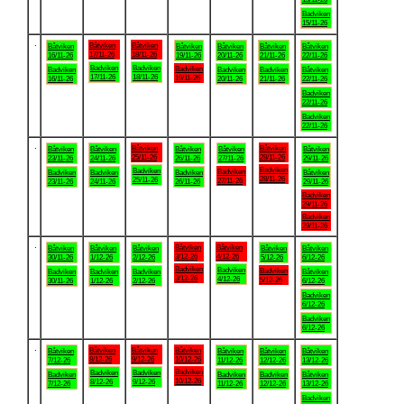
Badviken
15/11-26
.
Båtviken
Båtviken
Båtviken
Båtviken
Båtviken
Båtviken
Båtviken
17/11-26
18/11-26
16/11-26
19/11-26
20/11-26
21/11-26
22/11-26
Badviken
Badviken
Badviken
Badviken
Badviken
Badviken
Båtviken
17/11-26
18/11-26
19/11-26
16/11-26
20/11-26
21/11-26
22/11-26
Badviken
22/11-26
Badviken
22/11-26
.
Båtviken
Båtviken
Båtviken
Båtviken
Båtviken
Båtviken
Båtviken
25/11-26
28/11-26
23/11-26
24/11-26
26/11-26
27/11-26
29/11-26
Badviken
Badviken
Badviken
Badviken
Badviken
Badviken
Båtviken
28/11-26
25/11-26
27/11-26
23/11-26
24/11-26
26/11-26
29/11-26
Badviken
29/11-26
Badviken
29/11-26
.
Båtviken
Båtviken
Båtviken
Båtviken
Båtviken
Båtviken
Båtviken
3/12-26
4/12-26
30/11-26
1/12-26
2/12-26
5/12-26
6/12-26
Badviken
Badviken
Badviken
Badviken
Badviken
Badviken
Båtviken
3/12-26
4/12-26
5/12-26
30/11-26
1/12-26
2/12-26
6/12-26
Badviken
6/12-26
Badviken
6/12-26
.
Båtviken
Båtviken
Båtviken
Båtviken
Båtviken
Båtviken
Båtviken
8/12-26
9/12-26
10/12-26
7/12-26
11/12-26
12/12-26
13/12-26
Badviken
Badviken
Badviken
Badviken
Badviken
Badviken
Båtviken
10/12-26
8/12-26
9/12-26
7/12-26
11/12-26
12/12-26
13/12-26
Badviken