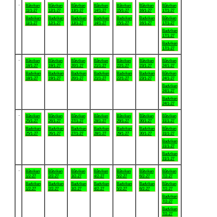
.
Båtviken
Båtviken
Båtviken
Båtviken
Båtviken
Båtviken
Båtviken
11/1-27
12/1-27
13/1-27
14/1-27
15/1-27
16/1-27
17/1-27
Badviken
Badviken
Badviken
Badviken
Badviken
Badviken
Båtviken
11/1-27
12/1-27
13/1-27
14/1-27
15/1-27
16/1-27
17/1-27
Badviken
17/1-27
Badviken
17/1-27
.
Båtviken
Båtviken
Båtviken
Båtviken
Båtviken
Båtviken
Båtviken
18/1-27
19/1-27
20/1-27
21/1-27
22/1-27
23/1-27
24/1-27
Badviken
Badviken
Badviken
Badviken
Badviken
Badviken
Båtviken
18/1-27
19/1-27
20/1-27
21/1-27
22/1-27
23/1-27
24/1-27
Badviken
24/1-27
Badviken
24/1-27
.
Båtviken
Båtviken
Båtviken
Båtviken
Båtviken
Båtviken
Båtviken
25/1-27
26/1-27
27/1-27
28/1-27
29/1-27
30/1-27
31/1-27
Badviken
Badviken
Badviken
Badviken
Badviken
Badviken
Båtviken
25/1-27
26/1-27
27/1-27
28/1-27
29/1-27
30/1-27
31/1-27
Badviken
31/1-27
Badviken
31/1-27
.
Båtviken
Båtviken
Båtviken
Båtviken
Båtviken
Båtviken
Båtviken
1/2-27
2/2-27
3/2-27
4/2-27
5/2-27
6/2-27
7/2-27
Badviken
Badviken
Badviken
Badviken
Badviken
Badviken
Båtviken
1/2-27
2/2-27
3/2-27
4/2-27
5/2-27
6/2-27
7/2-27
Badviken
7/2-27
Badviken
7/2-27