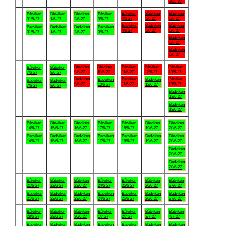
30/5-27
.
Båtviken
Båtviken
Båtviken
Båtviken
Båtviken
Båtviken
Båtviken
4/6-27
5/6-27
6/6-27
31/5-27
1/6-27
2/6-27
3/6-27
Badviken
Badviken
Båtviken
Badviken
Badviken
Badviken
Badviken
4/6-27
5/6-27
6/6-27
31/5-27
1/6-27
2/6-27
3/6-27
Badviken
6/6-27
Badviken
6/6-27
.
Båtviken
Båtviken
Båtviken
Båtviken
Båtviken
Båtviken
Båtviken
9/6-27
10/6-27
11/6-27
12/6-27
13/6-27
7/6-27
8/6-27
Badviken
Badviken
Båtviken
Badviken
Badviken
Badviken
Badviken
9/6-27
11/6-27
13/6-27
10/6-27
12/6-27
7/6-27
8/6-27
Badviken
13/6-27
Badviken
13/6-27
.
Båtviken
Båtviken
Båtviken
Båtviken
Båtviken
Båtviken
Båtviken
14/6-27
15/6-27
16/6-27
17/6-27
18/6-27
19/6-27
20/6-27
Badviken
Badviken
Badviken
Badviken
Badviken
Badviken
Båtviken
14/6-27
15/6-27
16/6-27
17/6-27
18/6-27
19/6-27
20/6-27
Badviken
20/6-27
Badviken
20/6-27
.
Båtviken
Båtviken
Båtviken
Båtviken
Båtviken
Båtviken
Båtviken
21/6-27
22/6-27
23/6-27
24/6-27
25/6-27
26/6-27
27/6-27
Badviken
Badviken
Badviken
Badviken
Badviken
Badviken
Badviken
21/6-27
22/6-27
23/6-27
24/6-27
25/6-27
26/6-27
27/6-27
.
Båtviken
Båtviken
Båtviken
Båtviken
Båtviken
Båtviken
Båtviken
28/6-27
29/6-27
30/6-27
1/7-27
2/7-27
3/7-27
4/7-27
Badviken
Badviken
Badviken
Badviken
Badviken
Badviken
Badviken