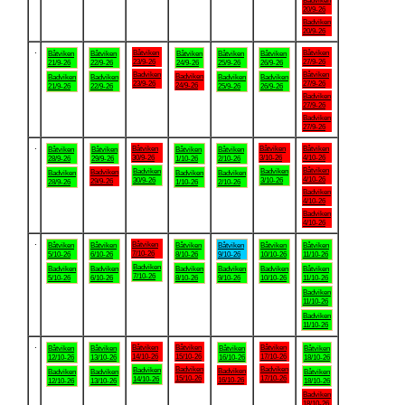
Badviken
20/9-26
Badviken
20/9-26
.
Båtviken
Båtviken
Båtviken
Båtviken
Båtviken
Båtviken
Båtviken
23/9-26
27/9-26
21/9-26
22/9-26
24/9-26
25/9-26
26/9-26
Badviken
Båtviken
Badviken
Badviken
Badviken
Badviken
Badviken
23/9-26
27/9-26
24/9-26
21/9-26
22/9-26
25/9-26
26/9-26
Badviken
27/9-26
Badviken
27/9-26
.
Båtviken
Båtviken
Båtviken
Båtviken
Båtviken
Båtviken
Båtviken
30/9-26
3/10-26
4/10-26
28/9-26
29/9-26
1/10-26
2/10-26
Båtviken
Badviken
Badviken
Badviken
Badviken
Badviken
Badviken
4/10-26
30/9-26
3/10-26
29/9-26
28/9-26
1/10-26
2/10-26
Badviken
4/10-26
Badviken
4/10-26
.
Båtviken
Båtviken
Båtviken
Båtviken
Båtviken
Båtviken
Båtviken
7/10-26
5/10-26
6/10-26
8/10-26
9/10-26
10/10-26
11/10-26
Badviken
Badviken
Badviken
Badviken
Badviken
Badviken
Båtviken
7/10-26
5/10-26
6/10-26
8/10-26
9/10-26
10/10-26
11/10-26
Badviken
11/10-26
Badviken
11/10-26
.
Båtviken
Båtviken
Båtviken
Båtviken
Båtviken
Båtviken
Båtviken
14/10-26
15/10-26
17/10-26
12/10-26
13/10-26
16/10-26
18/10-26
Badviken
Badviken
Badviken
Badviken
Badviken
Badviken
Båtviken
15/10-26
17/10-26
14/10-26
16/10-26
12/10-26
13/10-26
18/10-26
Badviken
18/10-26