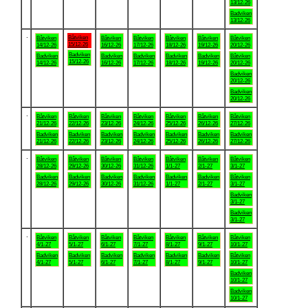
13/12-26
Badviken
13/12-26
.
Båtviken
Båtviken
Båtviken
Båtviken
Båtviken
Båtviken
Båtviken
15/12-26
14/12-26
16/12-26
17/12-26
18/12-26
19/12-26
20/12-26
Badviken
Badviken
Badviken
Badviken
Badviken
Badviken
Båtviken
15/12-26
14/12-26
16/12-26
17/12-26
18/12-26
19/12-26
20/12-26
Badviken
20/12-26
Badviken
20/12-26
.
Båtviken
Båtviken
Båtviken
Båtviken
Båtviken
Båtviken
Båtviken
21/12-26
22/12-26
23/12-26
24/12-26
25/12-26
26/12-26
27/12-26
Badviken
Badviken
Badviken
Badviken
Badviken
Badviken
Badviken
21/12-26
22/12-26
23/12-26
24/12-26
25/12-26
26/12-26
27/12-26
.
Båtviken
Båtviken
Båtviken
Båtviken
Båtviken
Båtviken
Båtviken
28/12-26
29/12-26
30/12-26
31/12-26
1/1-27
2/1-27
3/1-27
Badviken
Badviken
Badviken
Badviken
Badviken
Badviken
Båtviken
28/12-26
29/12-26
30/12-26
31/12-26
1/1-27
2/1-27
3/1-27
Badviken
3/1-27
Badviken
3/1-27
.
Båtviken
Båtviken
Båtviken
Båtviken
Båtviken
Båtviken
Båtviken
4/1-27
5/1-27
6/1-27
7/1-27
8/1-27
9/1-27
10/1-27
Badviken
Badviken
Badviken
Badviken
Badviken
Badviken
Båtviken
4/1-27
5/1-27
6/1-27
7/1-27
8/1-27
9/1-27
10/1-27
Badviken
10/1-27
Badviken
10/1-27