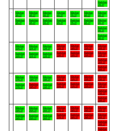
Badviken
2/5-27
.
Båtviken
Båtviken
Båtviken
Båtviken
Båtviken
Båtviken
Båtviken
3/5-27
4/5-27
5/5-27
6/5-27
7/5-27
8/5-27
9/5-27
Badviken
Badviken
Badviken
Badviken
Badviken
Badviken
Båtviken
3/5-27
4/5-27
5/5-27
6/5-27
7/5-27
8/5-27
9/5-27
Badviken
9/5-27
Badviken
9/5-27
.
Båtviken
Båtviken
Båtviken
Båtviken
Båtviken
Båtviken
Båtviken
13/5-27
14/5-27
15/5-27
16/5-27
10/5-27
11/5-27
12/5-27
Badviken
Badviken
Badviken
Båtviken
Badviken
Badviken
Badviken
13/5-27
14/5-27
15/5-27
16/5-27
10/5-27
11/5-27
12/5-27
Badviken
16/5-27
Badviken
16/5-27
.
Båtviken
Båtviken
Båtviken
Båtviken
Båtviken
Båtviken
Båtviken
20/5-27
21/5-27
22/5-27
23/5-27
17/5-27
18/5-27
19/5-27
Badviken
Badviken
Badviken
Båtviken
Badviken
Badviken
Badviken
20/5-27
21/5-27
22/5-27
23/5-27
18/5-27
17/5-27
19/5-27
Badviken
23/5-27
Badviken
23/5-27
.
Båtviken
Båtviken
Båtviken
Båtviken
Båtviken
Båtviken
Båtviken
27/5-27
28/5-27
29/5-27
30/5-27
24/5-27
25/5-27
26/5-27
Badviken
Badviken
Badviken
Båtviken
Badviken
Badviken
Badviken
27/5-27
28/5-27
29/5-27
30/5-27
24/5-27
25/5-27
26/5-27
Badviken
30/5-27
Badviken