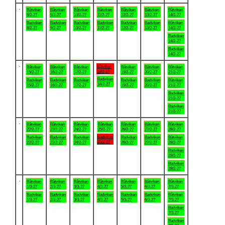
.
Båtviken
Båtviken
Båtviken
Båtviken
Båtviken
Båtviken
Båtviken
8/2-27
9/2-27
10/2-27
11/2-27
12/2-27
13/2-27
14/2-27
Badviken
Badviken
Badviken
Badviken
Badviken
Badviken
Båtviken
8/2-27
9/2-27
10/2-27
11/2-27
12/2-27
13/2-27
14/2-27
Badviken
14/2-27
Badviken
14/2-27
.
Båtviken
Båtviken
Båtviken
Båtviken
Båtviken
Båtviken
Båtviken
18/2-27
15/2-27
16/2-27
17/2-27
19/2-27
20/2-27
21/2-27
Badviken
Badviken
Badviken
Badviken
Badviken
Badviken
Båtviken
18/2-27
15/2-27
16/2-27
17/2-27
19/2-27
20/2-27
21/2-27
Badviken
21/2-27
Badviken
21/2-27
.
Båtviken
Båtviken
Båtviken
Båtviken
Båtviken
Båtviken
Båtviken
22/2-27
23/2-27
24/2-27
25/2-27
26/2-27
27/2-27
28/2-27
Badviken
Badviken
Badviken
Badviken
Badviken
Badviken
Båtviken
25/2-27
22/2-27
23/2-27
24/2-27
26/2-27
27/2-27
28/2-27
Badviken
28/2-27
Badviken
28/2-27
.
Båtviken
Båtviken
Båtviken
Båtviken
Båtviken
Båtviken
Båtviken
1/3-27
2/3-27
3/3-27
4/3-27
5/3-27
6/3-27
7/3-27
Badviken
Badviken
Badviken
Badviken
Badviken
Badviken
Båtviken
1/3-27
2/3-27
3/3-27
4/3-27
5/3-27
6/3-27
7/3-27
Badviken
7/3-27
Badviken