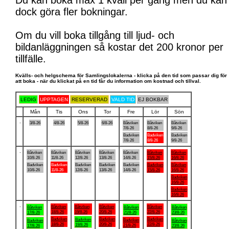
Du kan boka max 1 kväll per gång men du kan
dock göra fler bokningar.
Om du vill boka tillgång till ljud- och
bildanläggningen så kostar det 200 kronor per
tillfälle.
Kvälls- och helgschema för Samlingslokalerna - klicka på den tid som passar dig för
att boka - när du klickat på en tid får du information om kostnad och tillval.
LEDIG
UPPTAGEN
RESERVERAD
VALD TID
EJ BOKBAR
Mån
Tis
Ons
Tor
Fre
Lör
Sön
.
3/8-26
4/8-26
5/8-26
6/8-26
Båtviken
Båtviken
Båtviken
7/8-26
8/8-26
9/8-26
Badviken
Badviken
Badviken
7/8-26
8/8-26
9/8-26
.
Båtviken
Båtviken
Båtviken
Båtviken
Båtviken
Båtviken
Båtviken
10/8-26
11/8-26
12/8-26
13/8-26
14/8-26
15/8-26
16/8-26
Badviken
Badviken
Badviken
Badviken
Badviken
Badviken
Båtviken
10/8-26
11/8-26
12/8-26
13/8-26
14/8-26
15/8-26
16/8-26
Badviken
16/8-26
Badviken
16/8-26
.
Båtviken
Båtviken
Båtviken
Båtviken
Båtviken
Båtviken
Båtviken
18/8-26
19/8-26
20/8-26
22/8-26
17/8-26
21/8-26
23/8-26
Badviken
Badviken
Badviken
Badviken
Badviken
Badviken
Båtviken
18/8-26
20/8-26
22/8-26
19/8-26
21/8-26
17/8-26
23/8-26