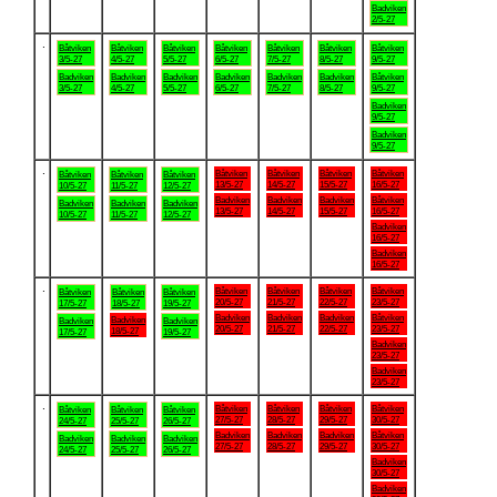
Badviken
2/5-27
.
Båtviken
Båtviken
Båtviken
Båtviken
Båtviken
Båtviken
Båtviken
3/5-27
4/5-27
5/5-27
6/5-27
7/5-27
8/5-27
9/5-27
Badviken
Badviken
Badviken
Badviken
Badviken
Badviken
Båtviken
3/5-27
4/5-27
5/5-27
6/5-27
7/5-27
8/5-27
9/5-27
Badviken
9/5-27
Badviken
9/5-27
.
Båtviken
Båtviken
Båtviken
Båtviken
Båtviken
Båtviken
Båtviken
13/5-27
14/5-27
15/5-27
16/5-27
10/5-27
11/5-27
12/5-27
Badviken
Badviken
Badviken
Båtviken
Badviken
Badviken
Badviken
13/5-27
14/5-27
15/5-27
16/5-27
10/5-27
11/5-27
12/5-27
Badviken
16/5-27
Badviken
16/5-27
.
Båtviken
Båtviken
Båtviken
Båtviken
Båtviken
Båtviken
Båtviken
20/5-27
21/5-27
22/5-27
23/5-27
17/5-27
18/5-27
19/5-27
Badviken
Badviken
Badviken
Båtviken
Badviken
Badviken
Badviken
20/5-27
21/5-27
22/5-27
23/5-27
18/5-27
17/5-27
19/5-27
Badviken
23/5-27
Badviken
23/5-27
.
Båtviken
Båtviken
Båtviken
Båtviken
Båtviken
Båtviken
Båtviken
27/5-27
28/5-27
29/5-27
30/5-27
24/5-27
25/5-27
26/5-27
Badviken
Badviken
Badviken
Båtviken
Badviken
Badviken
Badviken
27/5-27
28/5-27
29/5-27
30/5-27
24/5-27
25/5-27
26/5-27
Badviken
30/5-27
Badviken