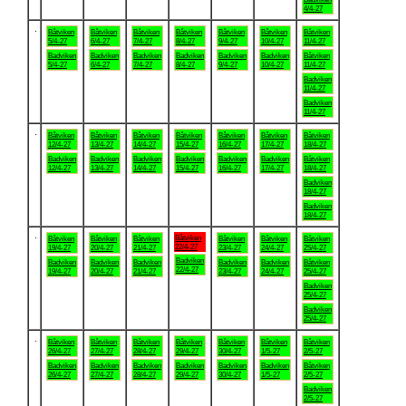
4/4-27
.
Båtviken
Båtviken
Båtviken
Båtviken
Båtviken
Båtviken
Båtviken
5/4-27
6/4-27
7/4-27
8/4-27
9/4-27
10/4-27
11/4-27
Badviken
Badviken
Badviken
Badviken
Badviken
Badviken
Båtviken
5/4-27
6/4-27
7/4-27
8/4-27
9/4-27
10/4-27
11/4-27
Badviken
11/4-27
Badviken
11/4-27
.
Båtviken
Båtviken
Båtviken
Båtviken
Båtviken
Båtviken
Båtviken
12/4-27
13/4-27
14/4-27
15/4-27
16/4-27
17/4-27
18/4-27
Badviken
Badviken
Badviken
Badviken
Badviken
Badviken
Båtviken
12/4-27
13/4-27
14/4-27
15/4-27
16/4-27
17/4-27
18/4-27
Badviken
18/4-27
Badviken
18/4-27
.
Båtviken
Båtviken
Båtviken
Båtviken
Båtviken
Båtviken
Båtviken
22/4-27
19/4-27
20/4-27
21/4-27
23/4-27
24/4-27
25/4-27
Badviken
Badviken
Badviken
Badviken
Badviken
Badviken
Båtviken
22/4-27
19/4-27
20/4-27
21/4-27
23/4-27
24/4-27
25/4-27
Badviken
25/4-27
Badviken
25/4-27
.
Båtviken
Båtviken
Båtviken
Båtviken
Båtviken
Båtviken
Båtviken
26/4-27
27/4-27
28/4-27
29/4-27
30/4-27
1/5-27
2/5-27
Badviken
Badviken
Badviken
Badviken
Badviken
Badviken
Båtviken
26/4-27
27/4-27
28/4-27
29/4-27
30/4-27
1/5-27
2/5-27
Badviken
2/5-27