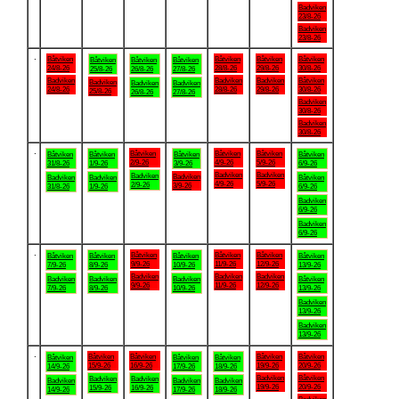
Badviken
23/8-26
Badviken
23/8-26
.
Båtviken
Båtviken
Båtviken
Båtviken
Båtviken
Båtviken
Båtviken
24/8-26
28/8-26
29/8-26
30/8-26
25/8-26
26/8-26
27/8-26
Badviken
Badviken
Badviken
Båtviken
Badviken
Badviken
Badviken
24/8-26
28/8-26
29/8-26
30/8-26
25/8-26
26/8-26
27/8-26
Badviken
30/8-26
Badviken
30/8-26
.
Båtviken
Båtviken
Båtviken
Båtviken
Båtviken
Båtviken
Båtviken
2/9-26
4/9-26
5/9-26
31/8-26
1/9-26
3/9-26
6/9-26
Badviken
Badviken
Badviken
Badviken
Badviken
Badviken
Båtviken
4/9-26
5/9-26
2/9-26
3/9-26
31/8-26
1/9-26
6/9-26
Badviken
6/9-26
Badviken
6/9-26
.
Båtviken
Båtviken
Båtviken
Båtviken
Båtviken
Båtviken
Båtviken
9/9-26
11/9-26
12/9-26
7/9-26
8/9-26
10/9-26
13/9-26
Badviken
Badviken
Badviken
Badviken
Badviken
Badviken
Båtviken
9/9-26
11/9-26
12/9-26
7/9-26
8/9-26
10/9-26
13/9-26
Badviken
13/9-26
Badviken
13/9-26
.
Båtviken
Båtviken
Båtviken
Båtviken
Båtviken
Båtviken
Båtviken
15/9-26
16/9-26
19/9-26
20/9-26
14/9-26
17/9-26
18/9-26
Badviken
Båtviken
Badviken
Badviken
Badviken
Badviken
Badviken
19/9-26
20/9-26
15/9-26
16/9-26
14/9-26
17/9-26
18/9-26