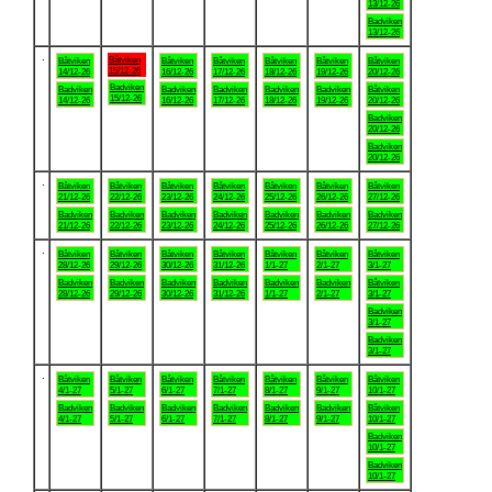
13/12-26
Badviken
13/12-26
.
Båtviken
Båtviken
Båtviken
Båtviken
Båtviken
Båtviken
Båtviken
15/12-26
14/12-26
16/12-26
17/12-26
18/12-26
19/12-26
20/12-26
Badviken
Badviken
Badviken
Badviken
Badviken
Badviken
Båtviken
15/12-26
14/12-26
16/12-26
17/12-26
18/12-26
19/12-26
20/12-26
Badviken
20/12-26
Badviken
20/12-26
.
Båtviken
Båtviken
Båtviken
Båtviken
Båtviken
Båtviken
Båtviken
21/12-26
22/12-26
23/12-26
24/12-26
25/12-26
26/12-26
27/12-26
Badviken
Badviken
Badviken
Badviken
Badviken
Badviken
Badviken
21/12-26
22/12-26
23/12-26
24/12-26
25/12-26
26/12-26
27/12-26
.
Båtviken
Båtviken
Båtviken
Båtviken
Båtviken
Båtviken
Båtviken
28/12-26
29/12-26
30/12-26
31/12-26
1/1-27
2/1-27
3/1-27
Badviken
Badviken
Badviken
Badviken
Badviken
Badviken
Båtviken
28/12-26
29/12-26
30/12-26
31/12-26
1/1-27
2/1-27
3/1-27
Badviken
3/1-27
Badviken
3/1-27
.
Båtviken
Båtviken
Båtviken
Båtviken
Båtviken
Båtviken
Båtviken
4/1-27
5/1-27
6/1-27
7/1-27
8/1-27
9/1-27
10/1-27
Badviken
Badviken
Badviken
Badviken
Badviken
Badviken
Båtviken
4/1-27
5/1-27
6/1-27
7/1-27
8/1-27
9/1-27
10/1-27
Badviken
10/1-27
Badviken
10/1-27