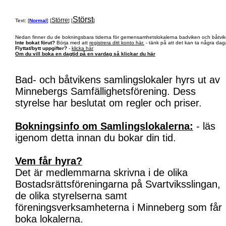
Störst
Större
Text: [
Normal
] [
] [
]
Nedan finner du de bokningsbara tiderna för gemensamhetslokalerna badviken och båtvik
Inte bokat förut?
Börja med att
registrera ditt konto här.
- tänk på att det kan ta några daga
Flyttat/bytt uppgifter?
-
klicka här
Om du vill boka en dagtid på en vardag så klickar du här
Bad- och båtvikens samlingslokaler hyrs ut av
Minnebergs Samfällighetsförening. Dess
styrelse har beslutat om regler och priser.
Bokningsinfo om Samlingslokalerna:
- läs
igenom detta innan du bokar din tid.
Vem får hyra?
Det är medlemmarna skrivna i de olika
Bostadsrättsföreningarna på Svartviksslingan,
de olika styrelserna samt
föreningsverksamheterna i Minneberg som får
boka lokalerna.