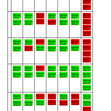
Badviken
20/9-26
Badviken
20/9-26
.
Båtviken
Båtviken
Båtviken
Båtviken
Båtviken
Båtviken
Båtviken
23/9-26
27/9-26
21/9-26
22/9-26
24/9-26
25/9-26
26/9-26
Badviken
Båtviken
Badviken
Badviken
Badviken
Badviken
Badviken
23/9-26
27/9-26
24/9-26
21/9-26
22/9-26
25/9-26
26/9-26
Badviken
27/9-26
Badviken
27/9-26
.
Båtviken
Båtviken
Båtviken
Båtviken
Båtviken
Båtviken
Båtviken
30/9-26
3/10-26
4/10-26
28/9-26
29/9-26
1/10-26
2/10-26
Båtviken
Badviken
Badviken
Badviken
Badviken
Badviken
Badviken
4/10-26
30/9-26
3/10-26
29/9-26
28/9-26
1/10-26
2/10-26
Badviken
4/10-26
Badviken
4/10-26
.
Båtviken
Båtviken
Båtviken
Båtviken
Båtviken
Båtviken
Båtviken
7/10-26
5/10-26
6/10-26
8/10-26
9/10-26
10/10-26
11/10-26
Badviken
Badviken
Badviken
Badviken
Badviken
Badviken
Båtviken
7/10-26
5/10-26
6/10-26
8/10-26
9/10-26
10/10-26
11/10-26
Badviken
11/10-26
Badviken
11/10-26
.
Båtviken
Båtviken
Båtviken
Båtviken
Båtviken
Båtviken
Båtviken
14/10-26
15/10-26
17/10-26
12/10-26
13/10-26
16/10-26
18/10-26
Badviken
Badviken
Badviken
Badviken
Badviken
Badviken
Båtviken
15/10-26
17/10-26
14/10-26
16/10-26
12/10-26
13/10-26
18/10-26
Badviken
18/10-26