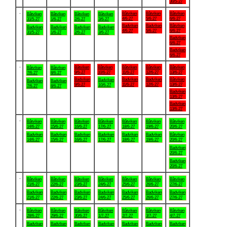
30/5-27
.
Båtviken
Båtviken
Båtviken
Båtviken
Båtviken
Båtviken
Båtviken
4/6-27
5/6-27
6/6-27
31/5-27
1/6-27
2/6-27
3/6-27
Badviken
Badviken
Båtviken
Badviken
Badviken
Badviken
Badviken
4/6-27
5/6-27
6/6-27
31/5-27
1/6-27
2/6-27
3/6-27
Badviken
6/6-27
Badviken
6/6-27
.
Båtviken
Båtviken
Båtviken
Båtviken
Båtviken
Båtviken
Båtviken
9/6-27
10/6-27
11/6-27
12/6-27
13/6-27
7/6-27
8/6-27
Badviken
Badviken
Badviken
Båtviken
Badviken
Badviken
Badviken
9/6-27
11/6-27
12/6-27
13/6-27
10/6-27
7/6-27
8/6-27
Badviken
13/6-27
Badviken
13/6-27
.
Båtviken
Båtviken
Båtviken
Båtviken
Båtviken
Båtviken
Båtviken
14/6-27
15/6-27
16/6-27
17/6-27
18/6-27
19/6-27
20/6-27
Badviken
Badviken
Badviken
Badviken
Badviken
Badviken
Båtviken
14/6-27
15/6-27
16/6-27
17/6-27
18/6-27
19/6-27
20/6-27
Badviken
20/6-27
Badviken
20/6-27
.
Båtviken
Båtviken
Båtviken
Båtviken
Båtviken
Båtviken
Båtviken
21/6-27
22/6-27
23/6-27
24/6-27
25/6-27
26/6-27
27/6-27
Badviken
Badviken
Badviken
Badviken
Badviken
Badviken
Badviken
21/6-27
22/6-27
23/6-27
24/6-27
25/6-27
26/6-27
27/6-27
.
Båtviken
Båtviken
Båtviken
Båtviken
Båtviken
Båtviken
Båtviken
28/6-27
29/6-27
30/6-27
1/7-27
2/7-27
3/7-27
4/7-27
Badviken
Badviken
Badviken
Badviken
Badviken
Badviken
Badviken