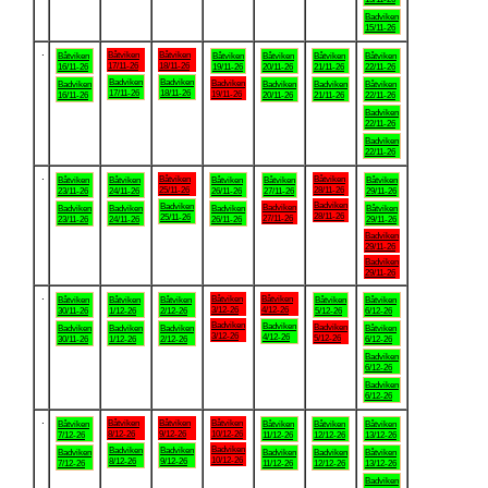
Badviken
15/11-26
.
Båtviken
Båtviken
Båtviken
Båtviken
Båtviken
Båtviken
Båtviken
17/11-26
18/11-26
16/11-26
19/11-26
20/11-26
21/11-26
22/11-26
Badviken
Badviken
Badviken
Badviken
Badviken
Badviken
Båtviken
17/11-26
18/11-26
19/11-26
16/11-26
20/11-26
21/11-26
22/11-26
Badviken
22/11-26
Badviken
22/11-26
.
Båtviken
Båtviken
Båtviken
Båtviken
Båtviken
Båtviken
Båtviken
25/11-26
28/11-26
23/11-26
24/11-26
26/11-26
27/11-26
29/11-26
Badviken
Badviken
Badviken
Badviken
Badviken
Badviken
Båtviken
28/11-26
25/11-26
27/11-26
23/11-26
24/11-26
26/11-26
29/11-26
Badviken
29/11-26
Badviken
29/11-26
.
Båtviken
Båtviken
Båtviken
Båtviken
Båtviken
Båtviken
Båtviken
3/12-26
4/12-26
30/11-26
1/12-26
2/12-26
5/12-26
6/12-26
Badviken
Badviken
Badviken
Badviken
Badviken
Badviken
Båtviken
3/12-26
4/12-26
5/12-26
30/11-26
1/12-26
2/12-26
6/12-26
Badviken
6/12-26
Badviken
6/12-26
.
Båtviken
Båtviken
Båtviken
Båtviken
Båtviken
Båtviken
Båtviken
8/12-26
9/12-26
10/12-26
7/12-26
11/12-26
12/12-26
13/12-26
Badviken
Badviken
Badviken
Badviken
Badviken
Badviken
Båtviken
10/12-26
8/12-26
9/12-26
7/12-26
11/12-26
12/12-26
13/12-26
Badviken