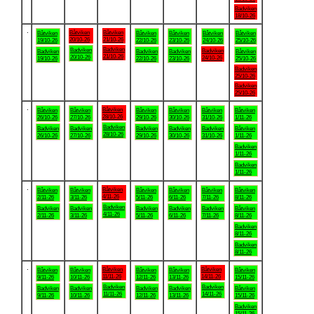
Badviken
18/10-26
.
Båtviken
Båtviken
Båtviken
Båtviken
Båtviken
Båtviken
Båtviken
20/10-26
21/10-26
19/10-26
22/10-26
23/10-26
24/10-26
25/10-26
Badviken
Badviken
Badviken
Badviken
Badviken
Badviken
Båtviken
21/10-26
20/10-26
24/10-26
19/10-26
22/10-26
23/10-26
25/10-26
Badviken
25/10-26
Badviken
25/10-26
.
Båtviken
Båtviken
Båtviken
Båtviken
Båtviken
Båtviken
Båtviken
28/10-26
26/10-26
27/10-26
29/10-26
30/10-26
31/10-26
1/11-26
Badviken
Badviken
Badviken
Badviken
Badviken
Badviken
Båtviken
28/10-26
26/10-26
27/10-26
29/10-26
30/10-26
31/10-26
1/11-26
Badviken
1/11-26
Badviken
1/11-26
.
Båtviken
Båtviken
Båtviken
Båtviken
Båtviken
Båtviken
Båtviken
4/11-26
2/11-26
3/11-26
5/11-26
6/11-26
7/11-26
8/11-26
Badviken
Badviken
Badviken
Badviken
Badviken
Badviken
Båtviken
4/11-26
2/11-26
3/11-26
5/11-26
6/11-26
7/11-26
8/11-26
Badviken
8/11-26
Badviken
8/11-26
.
Båtviken
Båtviken
Båtviken
Båtviken
Båtviken
Båtviken
Båtviken
11/11-26
14/11-26
9/11-26
10/11-26
12/11-26
13/11-26
15/11-26
Badviken
Badviken
Badviken
Badviken
Badviken
Badviken
Båtviken
11/11-26
14/11-26
9/11-26
10/11-26
12/11-26
13/11-26
15/11-26
Badviken
15/11-26