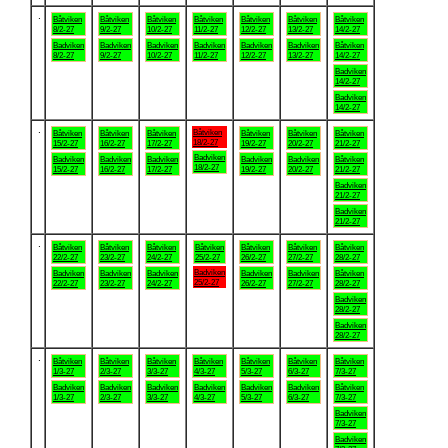
.
Båtviken
Båtviken
Båtviken
Båtviken
Båtviken
Båtviken
Båtviken
8/2-27
9/2-27
10/2-27
11/2-27
12/2-27
13/2-27
14/2-27
Badviken
Badviken
Badviken
Badviken
Badviken
Badviken
Båtviken
8/2-27
9/2-27
10/2-27
11/2-27
12/2-27
13/2-27
14/2-27
Badviken
14/2-27
Badviken
14/2-27
.
Båtviken
Båtviken
Båtviken
Båtviken
Båtviken
Båtviken
Båtviken
18/2-27
15/2-27
16/2-27
17/2-27
19/2-27
20/2-27
21/2-27
Badviken
Badviken
Badviken
Badviken
Badviken
Badviken
Båtviken
18/2-27
15/2-27
16/2-27
17/2-27
19/2-27
20/2-27
21/2-27
Badviken
21/2-27
Badviken
21/2-27
.
Båtviken
Båtviken
Båtviken
Båtviken
Båtviken
Båtviken
Båtviken
22/2-27
23/2-27
24/2-27
25/2-27
26/2-27
27/2-27
28/2-27
Badviken
Badviken
Badviken
Badviken
Badviken
Badviken
Båtviken
25/2-27
22/2-27
23/2-27
24/2-27
26/2-27
27/2-27
28/2-27
Badviken
28/2-27
Badviken
28/2-27
.
Båtviken
Båtviken
Båtviken
Båtviken
Båtviken
Båtviken
Båtviken
1/3-27
2/3-27
3/3-27
4/3-27
5/3-27
6/3-27
7/3-27
Badviken
Badviken
Badviken
Badviken
Badviken
Badviken
Båtviken
1/3-27
2/3-27
3/3-27
4/3-27
5/3-27
6/3-27
7/3-27
Badviken
7/3-27
Badviken