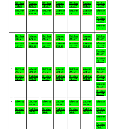
.
Båtviken
Båtviken
Båtviken
Båtviken
Båtviken
Båtviken
Båtviken
11/1-27
12/1-27
13/1-27
14/1-27
15/1-27
16/1-27
17/1-27
Badviken
Badviken
Badviken
Badviken
Badviken
Badviken
Båtviken
11/1-27
12/1-27
13/1-27
14/1-27
15/1-27
16/1-27
17/1-27
Badviken
17/1-27
Badviken
17/1-27
.
Båtviken
Båtviken
Båtviken
Båtviken
Båtviken
Båtviken
Båtviken
18/1-27
19/1-27
20/1-27
21/1-27
22/1-27
23/1-27
24/1-27
Badviken
Badviken
Badviken
Badviken
Badviken
Badviken
Båtviken
18/1-27
19/1-27
20/1-27
21/1-27
22/1-27
23/1-27
24/1-27
Badviken
24/1-27
Badviken
24/1-27
.
Båtviken
Båtviken
Båtviken
Båtviken
Båtviken
Båtviken
Båtviken
25/1-27
26/1-27
27/1-27
28/1-27
29/1-27
30/1-27
31/1-27
Badviken
Badviken
Badviken
Badviken
Badviken
Badviken
Båtviken
25/1-27
26/1-27
27/1-27
28/1-27
29/1-27
30/1-27
31/1-27
Badviken
31/1-27
Badviken
31/1-27
.
Båtviken
Båtviken
Båtviken
Båtviken
Båtviken
Båtviken
Båtviken
1/2-27
2/2-27
3/2-27
4/2-27
5/2-27
6/2-27
7/2-27
Badviken
Badviken
Badviken
Badviken
Badviken
Badviken
Båtviken
1/2-27
2/2-27
3/2-27
4/2-27
5/2-27
6/2-27
7/2-27
Badviken
7/2-27
Badviken
7/2-27