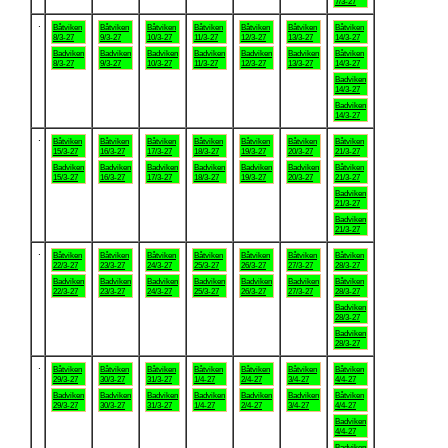
7/3-27
.
Båtviken
Båtviken
Båtviken
Båtviken
Båtviken
Båtviken
Båtviken
8/3-27
9/3-27
10/3-27
11/3-27
12/3-27
13/3-27
14/3-27
Badviken
Badviken
Badviken
Badviken
Badviken
Badviken
Båtviken
8/3-27
9/3-27
10/3-27
11/3-27
12/3-27
13/3-27
14/3-27
Badviken
14/3-27
Badviken
14/3-27
.
Båtviken
Båtviken
Båtviken
Båtviken
Båtviken
Båtviken
Båtviken
15/3-27
16/3-27
17/3-27
18/3-27
19/3-27
20/3-27
21/3-27
Badviken
Badviken
Badviken
Badviken
Badviken
Badviken
Båtviken
15/3-27
16/3-27
17/3-27
18/3-27
19/3-27
20/3-27
21/3-27
Badviken
21/3-27
Badviken
21/3-27
.
Båtviken
Båtviken
Båtviken
Båtviken
Båtviken
Båtviken
Båtviken
22/3-27
23/3-27
24/3-27
25/3-27
26/3-27
27/3-27
28/3-27
Badviken
Badviken
Badviken
Badviken
Badviken
Badviken
Båtviken
22/3-27
23/3-27
24/3-27
25/3-27
26/3-27
27/3-27
28/3-27
Badviken
28/3-27
Badviken
28/3-27
.
Båtviken
Båtviken
Båtviken
Båtviken
Båtviken
Båtviken
Båtviken
29/3-27
30/3-27
31/3-27
1/4-27
2/4-27
3/4-27
4/4-27
Badviken
Badviken
Badviken
Badviken
Badviken
Badviken
Båtviken
29/3-27
30/3-27
31/3-27
1/4-27
2/4-27
3/4-27
4/4-27
Badviken
4/4-27
Badviken