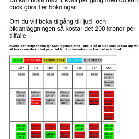
Du kan boka max 1 kväll per gång men du kan
dock göra fler bokningar.
Om du vill boka tillgång till ljud- och
bildanläggningen så kostar det 200 kronor per
tillfälle.
Kvälls- och helgschema för Samlingslokalerna - klicka på den tid som passar dig för
att boka - när du klickat på en tid får du information om kostnad och tillval.
LEDIG
UPPTAGEN
RESERVERAD
VALD TID
EJ BOKBAR
Mån
Tis
Ons
Tor
Fre
Lör
Sön
.
3/8-26
4/8-26
5/8-26
6/8-26
7/8-26
8/8-26
Båtviken
9/8-26
Badviken
9/8-26
.
Båtviken
Båtviken
Båtviken
Båtviken
Båtviken
Båtviken
Båtviken
10/8-26
11/8-26
12/8-26
13/8-26
14/8-26
15/8-26
16/8-26
Badviken
Badviken
Badviken
Badviken
Badviken
Badviken
Båtviken
10/8-26
11/8-26
12/8-26
13/8-26
14/8-26
15/8-26
16/8-26
Badviken
16/8-26
Badviken
16/8-26
.
Båtviken
Båtviken
Båtviken
Båtviken
Båtviken
Båtviken
Båtviken
18/8-26
19/8-26
20/8-26
22/8-26
17/8-26
21/8-26
23/8-26
Badviken
Badviken
Badviken
Badviken
Badviken
Badviken
Båtviken
18/8-26
20/8-26
22/8-26
19/8-26
21/8-26
17/8-26
23/8-26