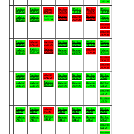
11/10-26
.
Båtviken
Båtviken
Båtviken
Båtviken
Båtviken
Båtviken
Båtviken
14/10-26
15/10-26
17/10-26
12/10-26
13/10-26
16/10-26
18/10-26
Badviken
Badviken
Badviken
Badviken
Badviken
Badviken
Båtviken
15/10-26
17/10-26
14/10-26
16/10-26
12/10-26
13/10-26
18/10-26
Badviken
18/10-26
Badviken
18/10-26
.
Båtviken
Båtviken
Båtviken
Båtviken
Båtviken
Båtviken
Båtviken
20/10-26
21/10-26
19/10-26
22/10-26
23/10-26
24/10-26
25/10-26
Badviken
Badviken
Badviken
Badviken
Badviken
Badviken
Båtviken
21/10-26
20/10-26
24/10-26
19/10-26
22/10-26
23/10-26
25/10-26
Badviken
25/10-26
Badviken
25/10-26
.
Båtviken
Båtviken
Båtviken
Båtviken
Båtviken
Båtviken
Båtviken
28/10-26
26/10-26
27/10-26
29/10-26
30/10-26
31/10-26
1/11-26
Badviken
Badviken
Badviken
Badviken
Badviken
Badviken
Båtviken
28/10-26
26/10-26
27/10-26
29/10-26
30/10-26
31/10-26
1/11-26
Badviken
1/11-26
Badviken
1/11-26
.
Båtviken
Båtviken
Båtviken
Båtviken
Båtviken
Båtviken
Båtviken
4/11-26
2/11-26
3/11-26
5/11-26
6/11-26
7/11-26
8/11-26
Badviken
Badviken
Badviken
Badviken
Badviken
Badviken
Båtviken
4/11-26
2/11-26
3/11-26
5/11-26
6/11-26
7/11-26
8/11-26
Badviken
8/11-26
Badviken