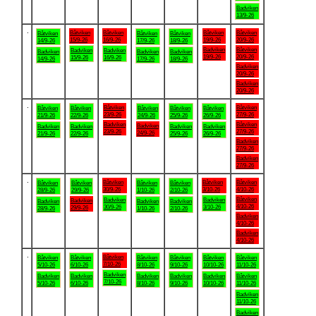
Badviken
13/9-26
.
Båtviken
Båtviken
Båtviken
Båtviken
Båtviken
Båtviken
Båtviken
15/9-26
16/9-26
19/9-26
20/9-26
14/9-26
17/9-26
18/9-26
Badviken
Båtviken
Badviken
Badviken
Badviken
Badviken
Badviken
19/9-26
20/9-26
15/9-26
16/9-26
14/9-26
17/9-26
18/9-26
Badviken
20/9-26
Badviken
20/9-26
.
Båtviken
Båtviken
Båtviken
Båtviken
Båtviken
Båtviken
Båtviken
23/9-26
27/9-26
21/9-26
22/9-26
24/9-26
25/9-26
26/9-26
Badviken
Båtviken
Badviken
Badviken
Badviken
Badviken
Badviken
23/9-26
27/9-26
24/9-26
21/9-26
22/9-26
25/9-26
26/9-26
Badviken
27/9-26
Badviken
27/9-26
.
Båtviken
Båtviken
Båtviken
Båtviken
Båtviken
Båtviken
Båtviken
30/9-26
3/10-26
4/10-26
28/9-26
29/9-26
1/10-26
2/10-26
Båtviken
Badviken
Badviken
Badviken
Badviken
Badviken
Badviken
4/10-26
30/9-26
3/10-26
29/9-26
28/9-26
1/10-26
2/10-26
Badviken
4/10-26
Badviken
4/10-26
.
Båtviken
Båtviken
Båtviken
Båtviken
Båtviken
Båtviken
Båtviken
7/10-26
5/10-26
6/10-26
8/10-26
9/10-26
10/10-26
11/10-26
Badviken
Badviken
Badviken
Badviken
Badviken
Badviken
Båtviken
7/10-26
5/10-26
6/10-26
8/10-26
9/10-26
10/10-26
11/10-26
Badviken
11/10-26
Badviken