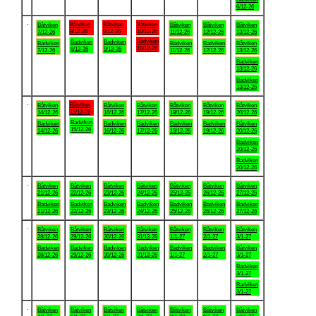
6/12-26
.
Båtviken
Båtviken
Båtviken
Båtviken
Båtviken
Båtviken
Båtviken
8/12-26
9/12-26
10/12-26
7/12-26
11/12-26
12/12-26
13/12-26
Badviken
Badviken
Badviken
Badviken
Badviken
Badviken
Båtviken
10/12-26
8/12-26
9/12-26
7/12-26
11/12-26
12/12-26
13/12-26
Badviken
13/12-26
Badviken
13/12-26
.
Båtviken
Båtviken
Båtviken
Båtviken
Båtviken
Båtviken
Båtviken
15/12-26
14/12-26
16/12-26
17/12-26
18/12-26
19/12-26
20/12-26
Badviken
Badviken
Badviken
Badviken
Badviken
Badviken
Båtviken
15/12-26
14/12-26
16/12-26
17/12-26
18/12-26
19/12-26
20/12-26
Badviken
20/12-26
Badviken
20/12-26
.
Båtviken
Båtviken
Båtviken
Båtviken
Båtviken
Båtviken
Båtviken
21/12-26
22/12-26
23/12-26
24/12-26
25/12-26
26/12-26
27/12-26
Badviken
Badviken
Badviken
Badviken
Badviken
Badviken
Badviken
21/12-26
22/12-26
23/12-26
24/12-26
25/12-26
26/12-26
27/12-26
.
Båtviken
Båtviken
Båtviken
Båtviken
Båtviken
Båtviken
Båtviken
28/12-26
29/12-26
30/12-26
31/12-26
1/1-27
2/1-27
3/1-27
Badviken
Badviken
Badviken
Badviken
Badviken
Badviken
Båtviken
28/12-26
29/12-26
30/12-26
31/12-26
1/1-27
2/1-27
3/1-27
Badviken
3/1-27
Badviken
3/1-27
.
Båtviken
Båtviken
Båtviken
Båtviken
Båtviken
Båtviken
Båtviken