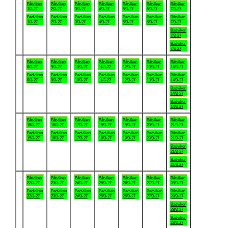
.
Båtviken
Båtviken
Båtviken
Båtviken
Båtviken
Båtviken
Båtviken
1/3-27
2/3-27
3/3-27
4/3-27
5/3-27
6/3-27
7/3-27
Badviken
Badviken
Badviken
Badviken
Badviken
Badviken
Båtviken
1/3-27
2/3-27
3/3-27
4/3-27
5/3-27
6/3-27
7/3-27
Badviken
7/3-27
Badviken
7/3-27
.
Båtviken
Båtviken
Båtviken
Båtviken
Båtviken
Båtviken
Båtviken
8/3-27
9/3-27
10/3-27
11/3-27
12/3-27
13/3-27
14/3-27
Badviken
Badviken
Badviken
Badviken
Badviken
Badviken
Båtviken
8/3-27
9/3-27
10/3-27
11/3-27
12/3-27
13/3-27
14/3-27
Badviken
14/3-27
Badviken
14/3-27
.
Båtviken
Båtviken
Båtviken
Båtviken
Båtviken
Båtviken
Båtviken
15/3-27
16/3-27
17/3-27
18/3-27
19/3-27
20/3-27
21/3-27
Badviken
Badviken
Badviken
Badviken
Badviken
Badviken
Båtviken
15/3-27
16/3-27
17/3-27
18/3-27
19/3-27
20/3-27
21/3-27
Badviken
21/3-27
Badviken
21/3-27
.
Båtviken
Båtviken
Båtviken
Båtviken
Båtviken
Båtviken
Båtviken
22/3-27
23/3-27
24/3-27
25/3-27
26/3-27
27/3-27
28/3-27
Badviken
Badviken
Badviken
Badviken
Badviken
Badviken
Båtviken
22/3-27
23/3-27
24/3-27
25/3-27
26/3-27
27/3-27
28/3-27
Badviken
28/3-27
Badviken
28/3-27