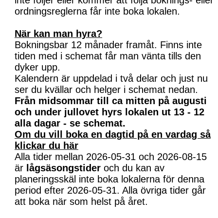
inte följer eller kommer att följa boknings- eller
ordningsreglerna får inte boka lokalen.
När kan man hyra?
Bokningsbar 12 månader framåt. Finns inte
tiden med i schemat får man vänta tills den
dyker upp.
Kalendern är uppdelad i två delar och just nu
ser du kvällar och helger i schemat nedan.
Från midsommar till ca mitten på augusti
och under jullovet hyrs lokalen ut 13 - 12
alla dagar - se schemat.
Om du vill boka en dagtid på en vardag så
klickar du här
Alla tider mellan 2026-05-31 och 2026-08-15
är
lågsäsongstider
och du kan av
planeringsskäl inte boka lokalerna för denna
period efter 2026-05-31. Alla övriga tider går
att boka när som helst på året.