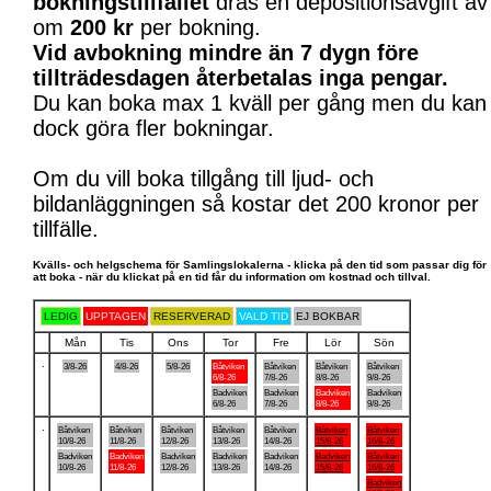
bokningstillfället
dras en depositionsavgift av
om
200 kr
per bokning.
Vid avbokning mindre än 7 dygn före
tillträdesdagen återbetalas inga pengar.
Du kan boka max 1 kväll per gång men du kan
dock göra fler bokningar.
Om du vill boka tillgång till ljud- och
bildanläggningen så kostar det 200 kronor per
tillfälle.
Kvälls- och helgschema för Samlingslokalerna - klicka på den tid som passar dig för
att boka - när du klickat på en tid får du information om kostnad och tillval.
LEDIG
UPPTAGEN
RESERVERAD
VALD TID
EJ BOKBAR
Mån
Tis
Ons
Tor
Fre
Lör
Sön
.
3/8-26
4/8-26
5/8-26
Båtviken
Båtviken
Båtviken
Båtviken
6/8-26
7/8-26
8/8-26
9/8-26
Badviken
Badviken
Badviken
Badviken
6/8-26
7/8-26
8/8-26
9/8-26
.
Båtviken
Båtviken
Båtviken
Båtviken
Båtviken
Båtviken
Båtviken
10/8-26
11/8-26
12/8-26
13/8-26
14/8-26
15/8-26
16/8-26
Badviken
Badviken
Badviken
Badviken
Badviken
Badviken
Båtviken
10/8-26
11/8-26
12/8-26
13/8-26
14/8-26
15/8-26
16/8-26
Badviken