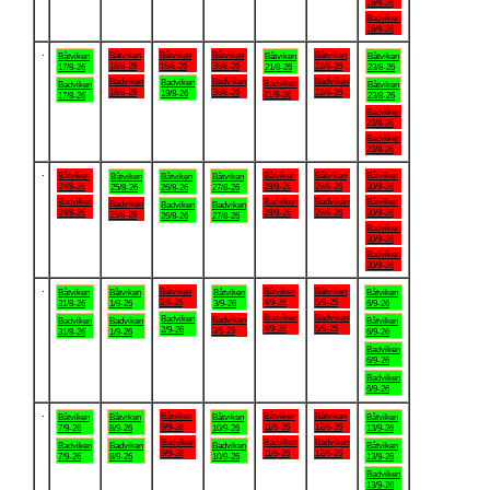
16/8-26
Badviken
16/8-26
.
Båtviken
Båtviken
Båtviken
Båtviken
Båtviken
Båtviken
Båtviken
18/8-26
19/8-26
20/8-26
22/8-26
17/8-26
21/8-26
23/8-26
Badviken
Badviken
Badviken
Badviken
Badviken
Badviken
Båtviken
18/8-26
20/8-26
22/8-26
19/8-26
21/8-26
17/8-26
23/8-26
Badviken
23/8-26
Badviken
23/8-26
.
Båtviken
Båtviken
Båtviken
Båtviken
Båtviken
Båtviken
Båtviken
24/8-26
28/8-26
29/8-26
30/8-26
25/8-26
26/8-26
27/8-26
Badviken
Badviken
Badviken
Båtviken
Badviken
Badviken
Badviken
24/8-26
28/8-26
29/8-26
30/8-26
25/8-26
26/8-26
27/8-26
Badviken
30/8-26
Badviken
30/8-26
.
Båtviken
Båtviken
Båtviken
Båtviken
Båtviken
Båtviken
Båtviken
2/9-26
4/9-26
5/9-26
31/8-26
1/9-26
3/9-26
6/9-26
Badviken
Badviken
Badviken
Badviken
Badviken
Badviken
Båtviken
4/9-26
5/9-26
2/9-26
3/9-26
31/8-26
1/9-26
6/9-26
Badviken
6/9-26
Badviken
6/9-26
.
Båtviken
Båtviken
Båtviken
Båtviken
Båtviken
Båtviken
Båtviken
9/9-26
11/9-26
12/9-26
7/9-26
8/9-26
10/9-26
13/9-26
Badviken
Badviken
Badviken
Badviken
Badviken
Badviken
Båtviken
9/9-26
11/9-26
12/9-26
7/9-26
8/9-26
10/9-26
13/9-26
Badviken
13/9-26