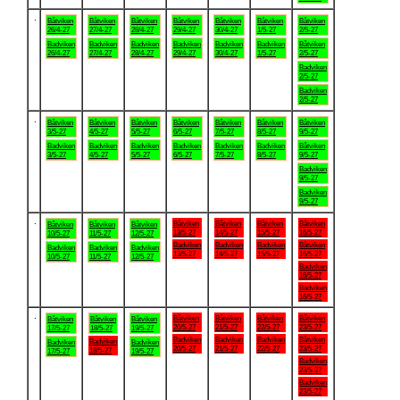
.
Båtviken
Båtviken
Båtviken
Båtviken
Båtviken
Båtviken
Båtviken
26/4-27
27/4-27
28/4-27
29/4-27
30/4-27
1/5-27
2/5-27
Badviken
Badviken
Badviken
Badviken
Badviken
Badviken
Båtviken
26/4-27
27/4-27
28/4-27
29/4-27
30/4-27
1/5-27
2/5-27
Badviken
2/5-27
Badviken
2/5-27
.
Båtviken
Båtviken
Båtviken
Båtviken
Båtviken
Båtviken
Båtviken
3/5-27
4/5-27
5/5-27
6/5-27
7/5-27
8/5-27
9/5-27
Badviken
Badviken
Badviken
Badviken
Badviken
Badviken
Båtviken
3/5-27
4/5-27
5/5-27
6/5-27
7/5-27
8/5-27
9/5-27
Badviken
9/5-27
Badviken
9/5-27
.
Båtviken
Båtviken
Båtviken
Båtviken
Båtviken
Båtviken
Båtviken
13/5-27
14/5-27
15/5-27
16/5-27
10/5-27
11/5-27
12/5-27
Badviken
Badviken
Badviken
Båtviken
Badviken
Badviken
Badviken
13/5-27
14/5-27
15/5-27
16/5-27
10/5-27
11/5-27
12/5-27
Badviken
16/5-27
Badviken
16/5-27
.
Båtviken
Båtviken
Båtviken
Båtviken
Båtviken
Båtviken
Båtviken
20/5-27
21/5-27
22/5-27
23/5-27
17/5-27
18/5-27
19/5-27
Badviken
Badviken
Badviken
Båtviken
Badviken
Badviken
Badviken
20/5-27
21/5-27
22/5-27
23/5-27
18/5-27
17/5-27
19/5-27
Badviken
23/5-27
Badviken
23/5-27