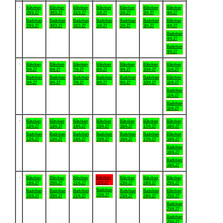
.
Båtviken
Båtviken
Båtviken
Båtviken
Båtviken
Båtviken
Båtviken
29/3-27
30/3-27
31/3-27
1/4-27
2/4-27
3/4-27
4/4-27
Badviken
Badviken
Badviken
Badviken
Badviken
Badviken
Båtviken
29/3-27
30/3-27
31/3-27
1/4-27
2/4-27
3/4-27
4/4-27
Badviken
4/4-27
Badviken
4/4-27
.
Båtviken
Båtviken
Båtviken
Båtviken
Båtviken
Båtviken
Båtviken
5/4-27
6/4-27
7/4-27
8/4-27
9/4-27
10/4-27
11/4-27
Badviken
Badviken
Badviken
Badviken
Badviken
Badviken
Båtviken
5/4-27
6/4-27
7/4-27
8/4-27
9/4-27
10/4-27
11/4-27
Badviken
11/4-27
Badviken
11/4-27
.
Båtviken
Båtviken
Båtviken
Båtviken
Båtviken
Båtviken
Båtviken
12/4-27
13/4-27
14/4-27
15/4-27
16/4-27
17/4-27
18/4-27
Badviken
Badviken
Badviken
Badviken
Badviken
Badviken
Båtviken
12/4-27
13/4-27
14/4-27
15/4-27
16/4-27
17/4-27
18/4-27
Badviken
18/4-27
Badviken
18/4-27
.
Båtviken
Båtviken
Båtviken
Båtviken
Båtviken
Båtviken
Båtviken
22/4-27
19/4-27
20/4-27
21/4-27
23/4-27
24/4-27
25/4-27
Badviken
Badviken
Badviken
Badviken
Badviken
Badviken
Båtviken
22/4-27
19/4-27
20/4-27
21/4-27
23/4-27
24/4-27
25/4-27
Badviken
25/4-27
Badviken
25/4-27