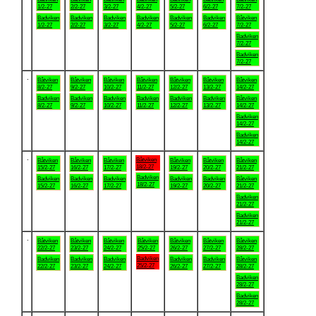
1/2-27
2/2-27
3/2-27
4/2-27
5/2-27
6/2-27
7/2-27
Badviken
Badviken
Badviken
Badviken
Badviken
Badviken
Båtviken
1/2-27
2/2-27
3/2-27
4/2-27
5/2-27
6/2-27
7/2-27
Badviken
7/2-27
Badviken
7/2-27
.
Båtviken
Båtviken
Båtviken
Båtviken
Båtviken
Båtviken
Båtviken
8/2-27
9/2-27
10/2-27
11/2-27
12/2-27
13/2-27
14/2-27
Badviken
Badviken
Badviken
Badviken
Badviken
Badviken
Båtviken
8/2-27
9/2-27
10/2-27
11/2-27
12/2-27
13/2-27
14/2-27
Badviken
14/2-27
Badviken
14/2-27
.
Båtviken
Båtviken
Båtviken
Båtviken
Båtviken
Båtviken
Båtviken
18/2-27
15/2-27
16/2-27
17/2-27
19/2-27
20/2-27
21/2-27
Badviken
Badviken
Badviken
Badviken
Badviken
Badviken
Båtviken
18/2-27
15/2-27
16/2-27
17/2-27
19/2-27
20/2-27
21/2-27
Badviken
21/2-27
Badviken
21/2-27
.
Båtviken
Båtviken
Båtviken
Båtviken
Båtviken
Båtviken
Båtviken
22/2-27
23/2-27
24/2-27
25/2-27
26/2-27
27/2-27
28/2-27
Badviken
Badviken
Badviken
Badviken
Badviken
Badviken
Båtviken
25/2-27
22/2-27
23/2-27
24/2-27
26/2-27
27/2-27
28/2-27
Badviken
28/2-27
Badviken
28/2-27