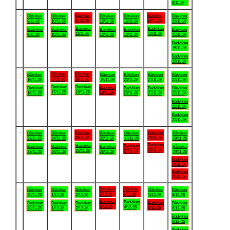
8/11-26
.
Båtviken
Båtviken
Båtviken
Båtviken
Båtviken
Båtviken
Båtviken
11/11-26
14/11-26
9/11-26
10/11-26
12/11-26
13/11-26
15/11-26
Badviken
Badviken
Badviken
Badviken
Badviken
Badviken
Båtviken
11/11-26
14/11-26
9/11-26
10/11-26
12/11-26
13/11-26
15/11-26
Badviken
15/11-26
Badviken
15/11-26
.
Båtviken
Båtviken
Båtviken
Båtviken
Båtviken
Båtviken
Båtviken
17/11-26
18/11-26
16/11-26
19/11-26
20/11-26
21/11-26
22/11-26
Badviken
Badviken
Badviken
Badviken
Badviken
Badviken
Båtviken
17/11-26
18/11-26
19/11-26
16/11-26
20/11-26
21/11-26
22/11-26
Badviken
22/11-26
Badviken
22/11-26
.
Båtviken
Båtviken
Båtviken
Båtviken
Båtviken
Båtviken
Båtviken
25/11-26
28/11-26
23/11-26
24/11-26
26/11-26
27/11-26
29/11-26
Badviken
Badviken
Badviken
Badviken
Badviken
Badviken
Båtviken
28/11-26
25/11-26
27/11-26
23/11-26
24/11-26
26/11-26
29/11-26
Badviken
29/11-26
Badviken
29/11-26
.
Båtviken
Båtviken
Båtviken
Båtviken
Båtviken
Båtviken
Båtviken
3/12-26
4/12-26
30/11-26
1/12-26
2/12-26
5/12-26
6/12-26
Badviken
Badviken
Badviken
Badviken
Badviken
Badviken
Båtviken
3/12-26
4/12-26
5/12-26
30/11-26
1/12-26
2/12-26
6/12-26
Badviken
6/12-26
Badviken