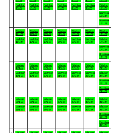
4/1-27
5/1-27
6/1-27
7/1-27
8/1-27
9/1-27
10/1-27
Badviken
Badviken
Badviken
Badviken
Badviken
Badviken
Båtviken
4/1-27
5/1-27
6/1-27
7/1-27
8/1-27
9/1-27
10/1-27
Badviken
10/1-27
Badviken
10/1-27
.
Båtviken
Båtviken
Båtviken
Båtviken
Båtviken
Båtviken
Båtviken
11/1-27
12/1-27
13/1-27
14/1-27
15/1-27
16/1-27
17/1-27
Badviken
Badviken
Badviken
Badviken
Badviken
Badviken
Båtviken
11/1-27
12/1-27
13/1-27
14/1-27
15/1-27
16/1-27
17/1-27
Badviken
17/1-27
Badviken
17/1-27
.
Båtviken
Båtviken
Båtviken
Båtviken
Båtviken
Båtviken
Båtviken
18/1-27
19/1-27
20/1-27
21/1-27
22/1-27
23/1-27
24/1-27
Badviken
Badviken
Badviken
Badviken
Badviken
Badviken
Båtviken
18/1-27
19/1-27
20/1-27
21/1-27
22/1-27
23/1-27
24/1-27
Badviken
24/1-27
Badviken
24/1-27
.
Båtviken
Båtviken
Båtviken
Båtviken
Båtviken
Båtviken
Båtviken
25/1-27
26/1-27
27/1-27
28/1-27
29/1-27
30/1-27
31/1-27
Badviken
Badviken
Badviken
Badviken
Badviken
Badviken
Båtviken
25/1-27
26/1-27
27/1-27
28/1-27
29/1-27
30/1-27
31/1-27
Badviken
31/1-27
Badviken
31/1-27
.
Båtviken
Båtviken
Båtviken
Båtviken
Båtviken
Båtviken
Båtviken