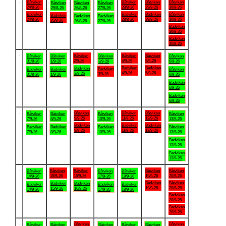
.
Båtviken
Båtviken
Båtviken
Båtviken
Båtviken
Båtviken
Båtviken
24/8-26
28/8-26
29/8-26
30/8-26
25/8-26
26/8-26
27/8-26
Badviken
Badviken
Badviken
Båtviken
Badviken
Badviken
Badviken
24/8-26
28/8-26
29/8-26
30/8-26
25/8-26
26/8-26
27/8-26
Badviken
30/8-26
Badviken
30/8-26
.
Båtviken
Båtviken
Båtviken
Båtviken
Båtviken
Båtviken
Båtviken
2/9-26
4/9-26
5/9-26
31/8-26
1/9-26
3/9-26
6/9-26
Badviken
Badviken
Badviken
Badviken
Badviken
Badviken
Båtviken
4/9-26
5/9-26
2/9-26
3/9-26
31/8-26
1/9-26
6/9-26
Badviken
6/9-26
Badviken
6/9-26
.
Båtviken
Båtviken
Båtviken
Båtviken
Båtviken
Båtviken
Båtviken
9/9-26
11/9-26
12/9-26
7/9-26
8/9-26
10/9-26
13/9-26
Badviken
Badviken
Badviken
Badviken
Badviken
Badviken
Båtviken
9/9-26
11/9-26
12/9-26
7/9-26
8/9-26
10/9-26
13/9-26
Badviken
13/9-26
Badviken
13/9-26
.
Båtviken
Båtviken
Båtviken
Båtviken
Båtviken
Båtviken
Båtviken
15/9-26
16/9-26
19/9-26
20/9-26
14/9-26
17/9-26
18/9-26
Badviken
Båtviken
Badviken
Badviken
Badviken
Badviken
Badviken
19/9-26
20/9-26
15/9-26
16/9-26
14/9-26
17/9-26
18/9-26
Badviken
20/9-26
Badviken
20/9-26
.
Båtviken
Båtviken
Båtviken
Båtviken
Båtviken
Båtviken
Båtviken