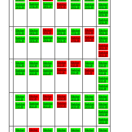
Badviken
Badviken
Badviken
Badviken
Badviken
Badviken
Båtviken
17/11-26
18/11-26
19/11-26
16/11-26
20/11-26
21/11-26
22/11-26
Badviken
22/11-26
Badviken
22/11-26
.
Båtviken
Båtviken
Båtviken
Båtviken
Båtviken
Båtviken
Båtviken
25/11-26
28/11-26
23/11-26
24/11-26
26/11-26
27/11-26
29/11-26
Badviken
Badviken
Badviken
Badviken
Badviken
Badviken
Båtviken
28/11-26
25/11-26
27/11-26
23/11-26
24/11-26
26/11-26
29/11-26
Badviken
29/11-26
Badviken
29/11-26
.
Båtviken
Båtviken
Båtviken
Båtviken
Båtviken
Båtviken
Båtviken
3/12-26
4/12-26
30/11-26
1/12-26
2/12-26
5/12-26
6/12-26
Badviken
Badviken
Badviken
Badviken
Badviken
Badviken
Båtviken
3/12-26
4/12-26
5/12-26
30/11-26
1/12-26
2/12-26
6/12-26
Badviken
6/12-26
Badviken
6/12-26
.
Båtviken
Båtviken
Båtviken
Båtviken
Båtviken
Båtviken
Båtviken
8/12-26
9/12-26
10/12-26
7/12-26
11/12-26
12/12-26
13/12-26
Badviken
Badviken
Badviken
Badviken
Badviken
Badviken
Båtviken
10/12-26
8/12-26
9/12-26
7/12-26
11/12-26
12/12-26
13/12-26
Badviken
13/12-26
Badviken
13/12-26
.
Båtviken
Båtviken
Båtviken
Båtviken
Båtviken
Båtviken
Båtviken