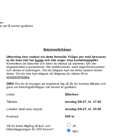
en.
r att få kontot godkänt.
Bokningsförfrågan
Uthyrning sker endast via detta formulär. Frågor per mejl besvaras
ej om man inte har
konto
och inte anger sina kontaktuppgifter.
Kontrollera att datumet och tiden du klickat på stämmer, fyll i din
(registrerade) e-postadress, ditt mobilnummer, samt lägenhetsnummer
och skicka in bokningen. Om du tidigare hyrt via detta system räcker
detta. Om du inte hyrt tidigare så dirigeras du vidare till en
registreringssida
.
OBS!
Om du är tvungen att registrera dig så får du komma tillbaka och
göra om bokningsförfrågan när kontot är godkänt.
Lokal:
Båtviken
Tillträde
torsdag 3/6-27, kl. 17:00
Lokalen skall vara utrymd
torsdag 3/6-27, kl. 23:00
Kostnad
500 kr
Vill du boka tillgång till ljud- och
JA
bildanläggningen för 200 kronor?
NEJ