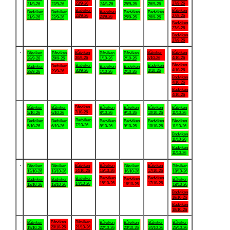
23/9-26
27/9-26
21/9-26
22/9-26
24/9-26
25/9-26
26/9-26
Badviken
Båtviken
Badviken
Badviken
Badviken
Badviken
Badviken
23/9-26
27/9-26
24/9-26
21/9-26
22/9-26
25/9-26
26/9-26
Badviken
27/9-26
Badviken
27/9-26
.
Båtviken
Båtviken
Båtviken
Båtviken
Båtviken
Båtviken
Båtviken
30/9-26
3/10-26
4/10-26
28/9-26
29/9-26
1/10-26
2/10-26
Båtviken
Badviken
Badviken
Badviken
Badviken
Badviken
Badviken
4/10-26
30/9-26
3/10-26
29/9-26
28/9-26
1/10-26
2/10-26
Badviken
4/10-26
Badviken
4/10-26
.
Båtviken
Båtviken
Båtviken
Båtviken
Båtviken
Båtviken
Båtviken
7/10-26
5/10-26
6/10-26
8/10-26
9/10-26
10/10-26
11/10-26
Badviken
Badviken
Badviken
Badviken
Badviken
Badviken
Båtviken
7/10-26
5/10-26
6/10-26
8/10-26
9/10-26
10/10-26
11/10-26
Badviken
11/10-26
Badviken
11/10-26
.
Båtviken
Båtviken
Båtviken
Båtviken
Båtviken
Båtviken
Båtviken
14/10-26
15/10-26
17/10-26
12/10-26
13/10-26
16/10-26
18/10-26
Badviken
Badviken
Badviken
Badviken
Badviken
Badviken
Båtviken
15/10-26
17/10-26
14/10-26
16/10-26
12/10-26
13/10-26
18/10-26
Badviken
18/10-26
Badviken
18/10-26
.
Båtviken
Båtviken
Båtviken
Båtviken
Båtviken
Båtviken
Båtviken
20/10-26
21/10-26
19/10-26
22/10-26
23/10-26
24/10-26
25/10-26