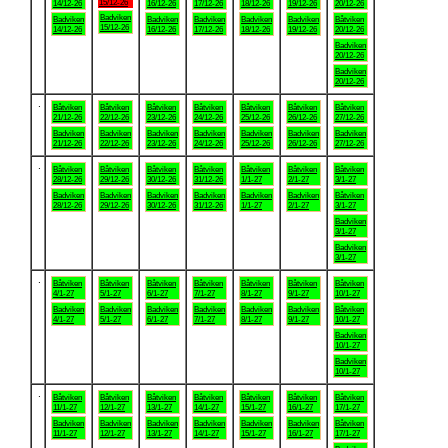
15/12-26
14/12-26
16/12-26
17/12-26
18/12-26
19/12-26
20/12-26
Badviken
Badviken
Badviken
Badviken
Badviken
Badviken
Båtviken
15/12-26
14/12-26
16/12-26
17/12-26
18/12-26
19/12-26
20/12-26
Badviken
20/12-26
Badviken
20/12-26
.
Båtviken
Båtviken
Båtviken
Båtviken
Båtviken
Båtviken
Båtviken
21/12-26
22/12-26
23/12-26
24/12-26
25/12-26
26/12-26
27/12-26
Badviken
Badviken
Badviken
Badviken
Badviken
Badviken
Badviken
21/12-26
22/12-26
23/12-26
24/12-26
25/12-26
26/12-26
27/12-26
.
Båtviken
Båtviken
Båtviken
Båtviken
Båtviken
Båtviken
Båtviken
28/12-26
29/12-26
30/12-26
31/12-26
1/1-27
2/1-27
3/1-27
Badviken
Badviken
Badviken
Badviken
Badviken
Badviken
Båtviken
28/12-26
29/12-26
30/12-26
31/12-26
1/1-27
2/1-27
3/1-27
Badviken
3/1-27
Badviken
3/1-27
.
Båtviken
Båtviken
Båtviken
Båtviken
Båtviken
Båtviken
Båtviken
4/1-27
5/1-27
6/1-27
7/1-27
8/1-27
9/1-27
10/1-27
Badviken
Badviken
Badviken
Badviken
Badviken
Badviken
Båtviken
4/1-27
5/1-27
6/1-27
7/1-27
8/1-27
9/1-27
10/1-27
Badviken
10/1-27
Badviken
10/1-27
.
Båtviken
Båtviken
Båtviken
Båtviken
Båtviken
Båtviken
Båtviken
11/1-27
12/1-27
13/1-27
14/1-27
15/1-27
16/1-27
17/1-27
Badviken
Badviken
Badviken
Badviken
Badviken
Badviken
Båtviken
11/1-27
12/1-27
13/1-27
14/1-27
15/1-27
16/1-27
17/1-27