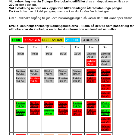
Vid
avbokning mer än 7 dagar före bokningstillfället
dras en depositionsavgift av om
200 kr
per bokning.
Vid avbokning mindre än 7 dygn före tillträdesdagen återbetalas inga pengar.
Du kan boka max 1 kväll per gång men du kan dock göra fler bokningar.
Om du vill boka tillgång till ljud- och bildanläggningen så kostar det 200 kronor per tillfälle.
Kvälls- och helgschema för Samlingslokalerna - klicka på den tid som passar dig för
att boka - när du klickat på en tid får du information om kostnad och tillval.
LEDIG
UPPTAGEN
RESERVERAD
VALD TID
EJ BOKBAR
Mån
Tis
Ons
Tor
Fre
Lör
Sön
.
3/8-26
4/8-26
5/8-26
6/8-26
7/8-26
Båtviken
Båtviken
8/8-26
9/8-26
Badviken
Badviken
8/8-26
9/8-26
.
Båtviken
Båtviken
Båtviken
Båtviken
Båtviken
Båtviken
Båtviken
10/8-26
11/8-26
12/8-26
13/8-26
14/8-26
15/8-26
16/8-26
Badviken
Badviken
Badviken
Badviken
Badviken
Badviken
Båtviken
10/8-26
11/8-26
12/8-26
13/8-26
14/8-26
15/8-26
16/8-26
Badviken
16/8-26
Badviken
16/8-26
.
Båtviken
Båtviken
Båtviken
Båtviken
Båtviken
Båtviken
Båtviken
18/8-26
19/8-26
20/8-26
22/8-26
17/8-26
21/8-26
23/8-26
Badviken
Badviken
Badviken
Badviken
Badviken
Badviken
Båtviken
18/8-26
20/8-26
22/8-26
19/8-26
21/8-26
17/8-26
23/8-26
Badviken
23/8-26
Badviken
23/8-26