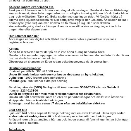
att boka när som helst på året.
Student, längre evenemang etc.
Tänk på att lokalerna är bokbara även dagtid alla vardagar. Om du ska ha en tillställning
som sträcker sig över hela dagen eller om du vill göra iordning tidigare bör du boka både
dag- och kvällstiden. Tänk på: Boka studentmottagningen tidigt. Vi försöker hålla på
tiderna kring studentveckorna för just detta syfte fram till den 1:a april. Är lokalen bokad i
annat syfte (mån-fre) kan man komma att få maka på sig. Den som skall ha
studentmottagning skall av hänsyn till andra som vill ha sina mottagningar inte boka
dagen före eller dagen efter.
Hur kommer man in?
Access ges endast digitalt och till det mobilnummer eller e-postadress som finns
registrerat hos oss.
Kölista
Är en tid reserverad beror det på att vi inte ännu hunnit behandla tiden.
Om du bokar en redan upptagen tid eller reserverad så hamnar du i en lista för den tiden
om det skulle komma en avbokning.
Observera att chansen att få en redan bokad/reserverad tid är ytterst liten.
Betalningsinformation:
Kostnad per tillfälle: 300 till 1800 kronor
Under följande helger och veckor kostar det extra att hyra lokalen
:
Julhelgen
- 1000 kronor extra per bokning
Påskhelgen
- 600 kronor extra per bokning
Betalning sker via
(OBS)
Bankgiro
till kontonummer
5596-7509
eller via
Swish
till
nummer
1234013306
Du får bekräftelse per mejl med referensnummer för betalningen.
Om du inte fått bekräftelse inom en eller ett par arbetsdagar och mailet inte återfinns i
skräpposten bör du kontakta bokningen.
Bokningen skall betalas
senast 7 dagar efter att bekräftelse skickats
Ljud och bild
Ljud- och bild bokas separat för varje bokning mot en extra kostnad. Detta styrs sedan
endast via ett webbgränssnitt
och aktiveras per automatik med bokningen.
Anläggningen går att använda från att bokningen startar till fem minuter innan bokningen
slutar, dock ej nattetid.
Avbokning: