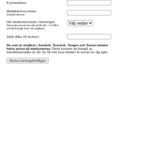
E-postadress:
Mobiltelefonnummer:
Svenskt nummer
Ditt medlemsnummer i föreningen
Det är det numret som står på din dörr, 1-3 siffror.
och det framgår även i din avgiftsavi.
Syfte (Max 20 tecken):
Du som är medlem i Sandvik, Svartvik, Tangen och Tranan betalar
halva priset på totalsumman.
Detta kommer att framgå av
bekräftelsemejlet du får. Du får inte hyra lokalen åt annan än dig själv.