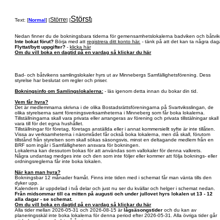
Störst
Större
Text: [
Normal
] [
] [
]
Nedan finner du de bokningsbara tiderna för gemensamhetslokalerna badviken och båtvik
Inte bokat förut?
Börja med att
registrera ditt konto här.
- tänk på att det kan ta några daga
Flyttat/bytt uppgifter?
-
klicka här
Om du vill boka en dagtid på en vardag så klickar du här
Bad- och båtvikens samlingslokaler hyrs ut av Minnebergs Samfällighetsförening. Dess
styrelse har beslutat om regler och priser.
Bokningsinfo om Samlingslokalerna:
- läs igenom detta innan du bokar din tid.
Vem får hyra?
Det är medlemmarna skrivna i de olika Bostadsrättsföreningarna på Svartviksslingan, de
olika styrelserna samt föreningsverksamheterna i Minneberg som får boka lokalerna.
Tillställningarna skall vara privata eller arrangeras av förening och privata tillstälningar skall
vara till för det egna hushållet.
Tillställningar för företag, företags anställda eller i annat kommersiellt syfte är inte tillåten.
Vissa av verksamheterna i närområdet får också boka lokalerna, men då skall, förutom
tillstånd från styrelsen som skall sökas säsongsvis, minst en deltagande medlem från en
BRF som ingår i Samfälligheten ansvara för bokningen.
Lokalerna kan dessutom bokas för att användas som vallokaler för denna valkrets.
Några undantag medges inte och den som inte följer eller kommer att följa boknings- eller
ordningsreglerna får inte boka lokalen.
När kan man hyra?
Bokningsbar 12 månader framåt. Finns inte tiden med i schemat får man vänta tills den
dyker upp.
Kalendern är uppdelad i två delar och just nu ser du kvällar och helger i schemat nedan.
Från midsommar till ca mitten på augusti och under jullovet hyrs lokalen ut 13 - 12
alla dagar - se schemat.
Om du vill boka en dagtid på en vardag så klickar du här
Alla tider mellan 2026-05-31 och 2026-08-15 är
lågsäsongstider
och du kan av
planeringsskäl inte boka lokalerna för denna period efter 2026-05-31. Alla övriga tider går