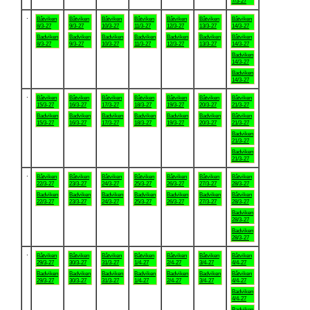
7/3-27
.
Båtviken
Båtviken
Båtviken
Båtviken
Båtviken
Båtviken
Båtviken
8/3-27
9/3-27
10/3-27
11/3-27
12/3-27
13/3-27
14/3-27
Badviken
Badviken
Badviken
Badviken
Badviken
Badviken
Båtviken
8/3-27
9/3-27
10/3-27
11/3-27
12/3-27
13/3-27
14/3-27
Badviken
14/3-27
Badviken
14/3-27
.
Båtviken
Båtviken
Båtviken
Båtviken
Båtviken
Båtviken
Båtviken
15/3-27
16/3-27
17/3-27
18/3-27
19/3-27
20/3-27
21/3-27
Badviken
Badviken
Badviken
Badviken
Badviken
Badviken
Båtviken
15/3-27
16/3-27
17/3-27
18/3-27
19/3-27
20/3-27
21/3-27
Badviken
21/3-27
Badviken
21/3-27
.
Båtviken
Båtviken
Båtviken
Båtviken
Båtviken
Båtviken
Båtviken
22/3-27
23/3-27
24/3-27
25/3-27
26/3-27
27/3-27
28/3-27
Badviken
Badviken
Badviken
Badviken
Badviken
Badviken
Båtviken
22/3-27
23/3-27
24/3-27
25/3-27
26/3-27
27/3-27
28/3-27
Badviken
28/3-27
Badviken
28/3-27
.
Båtviken
Båtviken
Båtviken
Båtviken
Båtviken
Båtviken
Båtviken
29/3-27
30/3-27
31/3-27
1/4-27
2/4-27
3/4-27
4/4-27
Badviken
Badviken
Badviken
Badviken
Badviken
Badviken
Båtviken
29/3-27
30/3-27
31/3-27
1/4-27
2/4-27
3/4-27
4/4-27
Badviken
4/4-27
Badviken