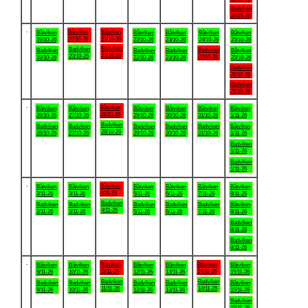
Badviken
18/10-26
.
Båtviken
Båtviken
Båtviken
Båtviken
Båtviken
Båtviken
Båtviken
20/10-26
21/10-26
19/10-26
22/10-26
23/10-26
24/10-26
25/10-26
Badviken
Badviken
Badviken
Badviken
Badviken
Badviken
Båtviken
21/10-26
20/10-26
24/10-26
19/10-26
22/10-26
23/10-26
25/10-26
Badviken
25/10-26
Badviken
25/10-26
.
Båtviken
Båtviken
Båtviken
Båtviken
Båtviken
Båtviken
Båtviken
28/10-26
26/10-26
27/10-26
29/10-26
30/10-26
31/10-26
1/11-26
Badviken
Badviken
Badviken
Badviken
Badviken
Badviken
Båtviken
28/10-26
26/10-26
27/10-26
29/10-26
30/10-26
31/10-26
1/11-26
Badviken
1/11-26
Badviken
1/11-26
.
Båtviken
Båtviken
Båtviken
Båtviken
Båtviken
Båtviken
Båtviken
4/11-26
2/11-26
3/11-26
5/11-26
6/11-26
7/11-26
8/11-26
Badviken
Badviken
Badviken
Badviken
Badviken
Badviken
Båtviken
4/11-26
2/11-26
3/11-26
5/11-26
6/11-26
7/11-26
8/11-26
Badviken
8/11-26
Badviken
8/11-26
.
Båtviken
Båtviken
Båtviken
Båtviken
Båtviken
Båtviken
Båtviken
11/11-26
14/11-26
9/11-26
10/11-26
12/11-26
13/11-26
15/11-26
Badviken
Badviken
Badviken
Badviken
Badviken
Badviken
Båtviken
11/11-26
14/11-26
9/11-26
10/11-26
12/11-26
13/11-26
15/11-26
Badviken
15/11-26