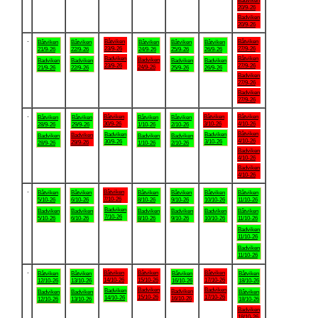
Badviken
20/9-26
Badviken
20/9-26
.
Båtviken
Båtviken
Båtviken
Båtviken
Båtviken
Båtviken
Båtviken
23/9-26
27/9-26
21/9-26
22/9-26
24/9-26
25/9-26
26/9-26
Badviken
Båtviken
Badviken
Badviken
Badviken
Badviken
Badviken
23/9-26
27/9-26
24/9-26
21/9-26
22/9-26
25/9-26
26/9-26
Badviken
27/9-26
Badviken
27/9-26
.
Båtviken
Båtviken
Båtviken
Båtviken
Båtviken
Båtviken
Båtviken
30/9-26
3/10-26
4/10-26
28/9-26
29/9-26
1/10-26
2/10-26
Båtviken
Badviken
Badviken
Badviken
Badviken
Badviken
Badviken
4/10-26
30/9-26
3/10-26
29/9-26
28/9-26
1/10-26
2/10-26
Badviken
4/10-26
Badviken
4/10-26
.
Båtviken
Båtviken
Båtviken
Båtviken
Båtviken
Båtviken
Båtviken
7/10-26
5/10-26
6/10-26
8/10-26
9/10-26
10/10-26
11/10-26
Badviken
Badviken
Badviken
Badviken
Badviken
Badviken
Båtviken
7/10-26
5/10-26
6/10-26
8/10-26
9/10-26
10/10-26
11/10-26
Badviken
11/10-26
Badviken
11/10-26
.
Båtviken
Båtviken
Båtviken
Båtviken
Båtviken
Båtviken
Båtviken
14/10-26
15/10-26
17/10-26
12/10-26
13/10-26
16/10-26
18/10-26
Badviken
Badviken
Badviken
Badviken
Badviken
Badviken
Båtviken
15/10-26
17/10-26
14/10-26
16/10-26
12/10-26
13/10-26
18/10-26
Badviken
18/10-26