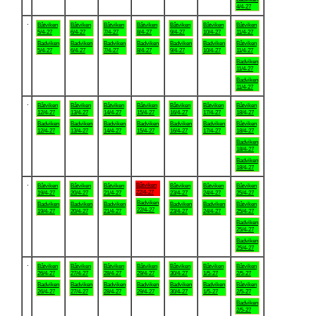
4/4-27
.
Båtviken
Båtviken
Båtviken
Båtviken
Båtviken
Båtviken
Båtviken
5/4-27
6/4-27
7/4-27
8/4-27
9/4-27
10/4-27
11/4-27
Badviken
Badviken
Badviken
Badviken
Badviken
Badviken
Båtviken
5/4-27
6/4-27
7/4-27
8/4-27
9/4-27
10/4-27
11/4-27
Badviken
11/4-27
Badviken
11/4-27
.
Båtviken
Båtviken
Båtviken
Båtviken
Båtviken
Båtviken
Båtviken
12/4-27
13/4-27
14/4-27
15/4-27
16/4-27
17/4-27
18/4-27
Badviken
Badviken
Badviken
Badviken
Badviken
Badviken
Båtviken
12/4-27
13/4-27
14/4-27
15/4-27
16/4-27
17/4-27
18/4-27
Badviken
18/4-27
Badviken
18/4-27
.
Båtviken
Båtviken
Båtviken
Båtviken
Båtviken
Båtviken
Båtviken
22/4-27
19/4-27
20/4-27
21/4-27
23/4-27
24/4-27
25/4-27
Badviken
Badviken
Badviken
Badviken
Badviken
Badviken
Båtviken
22/4-27
19/4-27
20/4-27
21/4-27
23/4-27
24/4-27
25/4-27
Badviken
25/4-27
Badviken
25/4-27
.
Båtviken
Båtviken
Båtviken
Båtviken
Båtviken
Båtviken
Båtviken
26/4-27
27/4-27
28/4-27
29/4-27
30/4-27
1/5-27
2/5-27
Badviken
Badviken
Badviken
Badviken
Badviken
Badviken
Båtviken
26/4-27
27/4-27
28/4-27
29/4-27
30/4-27
1/5-27
2/5-27
Badviken
2/5-27