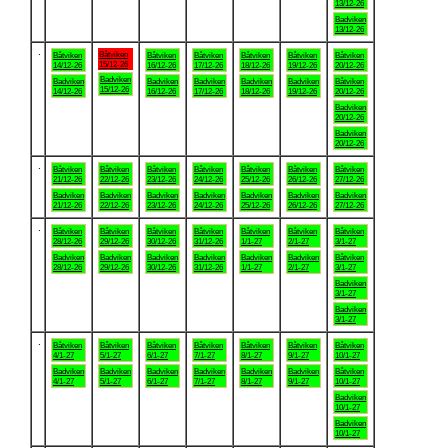
13/12-26
Badviken
13/12-26
.
Båtviken
Båtviken
Båtviken
Båtviken
Båtviken
Båtviken
Båtviken
15/12-26
14/12-26
16/12-26
17/12-26
18/12-26
19/12-26
20/12-26
Badviken
Badviken
Badviken
Badviken
Badviken
Badviken
Båtviken
15/12-26
14/12-26
16/12-26
17/12-26
18/12-26
19/12-26
20/12-26
Badviken
20/12-26
Badviken
20/12-26
.
Båtviken
Båtviken
Båtviken
Båtviken
Båtviken
Båtviken
Båtviken
21/12-26
22/12-26
23/12-26
24/12-26
25/12-26
26/12-26
27/12-26
Badviken
Badviken
Badviken
Badviken
Badviken
Badviken
Badviken
21/12-26
22/12-26
23/12-26
24/12-26
25/12-26
26/12-26
27/12-26
.
Båtviken
Båtviken
Båtviken
Båtviken
Båtviken
Båtviken
Båtviken
28/12-26
29/12-26
30/12-26
31/12-26
1/1-27
2/1-27
3/1-27
Badviken
Badviken
Badviken
Badviken
Badviken
Badviken
Båtviken
28/12-26
29/12-26
30/12-26
31/12-26
1/1-27
2/1-27
3/1-27
Badviken
3/1-27
Badviken
3/1-27
.
Båtviken
Båtviken
Båtviken
Båtviken
Båtviken
Båtviken
Båtviken
4/1-27
5/1-27
6/1-27
7/1-27
8/1-27
9/1-27
10/1-27
Badviken
Badviken
Badviken
Badviken
Badviken
Badviken
Båtviken
4/1-27
5/1-27
6/1-27
7/1-27
8/1-27
9/1-27
10/1-27
Badviken
10/1-27
Badviken
10/1-27