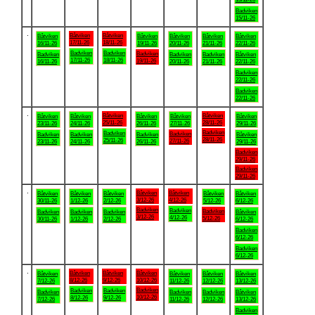
Badviken
15/11-26
.
Båtviken
Båtviken
Båtviken
Båtviken
Båtviken
Båtviken
Båtviken
17/11-26
18/11-26
16/11-26
19/11-26
20/11-26
21/11-26
22/11-26
Badviken
Badviken
Badviken
Badviken
Badviken
Badviken
Båtviken
17/11-26
18/11-26
19/11-26
16/11-26
20/11-26
21/11-26
22/11-26
Badviken
22/11-26
Badviken
22/11-26
.
Båtviken
Båtviken
Båtviken
Båtviken
Båtviken
Båtviken
Båtviken
25/11-26
28/11-26
23/11-26
24/11-26
26/11-26
27/11-26
29/11-26
Badviken
Badviken
Badviken
Badviken
Badviken
Badviken
Båtviken
28/11-26
25/11-26
27/11-26
23/11-26
24/11-26
26/11-26
29/11-26
Badviken
29/11-26
Badviken
29/11-26
.
Båtviken
Båtviken
Båtviken
Båtviken
Båtviken
Båtviken
Båtviken
3/12-26
4/12-26
30/11-26
1/12-26
2/12-26
5/12-26
6/12-26
Badviken
Badviken
Badviken
Badviken
Badviken
Badviken
Båtviken
3/12-26
4/12-26
5/12-26
30/11-26
1/12-26
2/12-26
6/12-26
Badviken
6/12-26
Badviken
6/12-26
.
Båtviken
Båtviken
Båtviken
Båtviken
Båtviken
Båtviken
Båtviken
8/12-26
9/12-26
10/12-26
7/12-26
11/12-26
12/12-26
13/12-26
Badviken
Badviken
Badviken
Badviken
Badviken
Badviken
Båtviken
10/12-26
8/12-26
9/12-26
7/12-26
11/12-26
12/12-26
13/12-26
Badviken