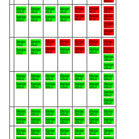
30/5-27
.
Båtviken
Båtviken
Båtviken
Båtviken
Båtviken
Båtviken
Båtviken
4/6-27
5/6-27
6/6-27
31/5-27
1/6-27
2/6-27
3/6-27
Badviken
Badviken
Båtviken
Badviken
Badviken
Badviken
Badviken
4/6-27
5/6-27
6/6-27
31/5-27
1/6-27
2/6-27
3/6-27
Badviken
6/6-27
Badviken
6/6-27
.
Båtviken
Båtviken
Båtviken
Båtviken
Båtviken
Båtviken
Båtviken
9/6-27
10/6-27
11/6-27
12/6-27
13/6-27
7/6-27
8/6-27
Badviken
Badviken
Båtviken
Badviken
Badviken
Badviken
Badviken
9/6-27
11/6-27
13/6-27
10/6-27
12/6-27
7/6-27
8/6-27
Badviken
13/6-27
Badviken
13/6-27
.
Båtviken
Båtviken
Båtviken
Båtviken
Båtviken
Båtviken
Båtviken
14/6-27
15/6-27
16/6-27
17/6-27
18/6-27
19/6-27
20/6-27
Badviken
Badviken
Badviken
Badviken
Badviken
Badviken
Båtviken
14/6-27
15/6-27
16/6-27
17/6-27
18/6-27
19/6-27
20/6-27
Badviken
20/6-27
Badviken
20/6-27
.
Båtviken
Båtviken
Båtviken
Båtviken
Båtviken
Båtviken
Båtviken
21/6-27
22/6-27
23/6-27
24/6-27
25/6-27
26/6-27
27/6-27
Badviken
Badviken
Badviken
Badviken
Badviken
Badviken
Badviken
21/6-27
22/6-27
23/6-27
24/6-27
25/6-27
26/6-27
27/6-27
.
Båtviken
Båtviken
Båtviken
Båtviken
Båtviken
Båtviken
Båtviken
28/6-27
29/6-27
30/6-27
1/7-27
2/7-27
3/7-27
4/7-27
Badviken
Badviken
Badviken
Badviken
Badviken
Badviken
Badviken