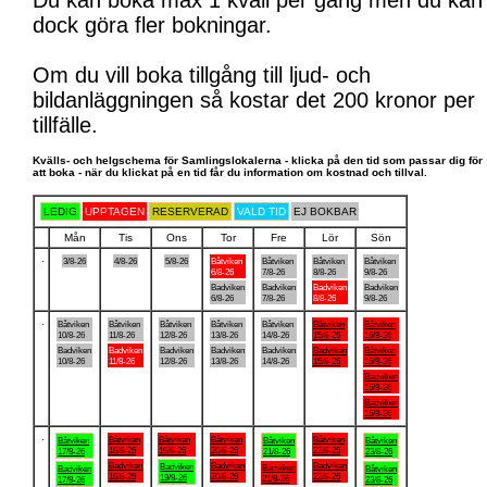
Du kan boka max 1 kväll per gång men du kan
dock göra fler bokningar.
Om du vill boka tillgång till ljud- och
bildanläggningen så kostar det 200 kronor per
tillfälle.
Kvälls- och helgschema för Samlingslokalerna - klicka på den tid som passar dig för
att boka - när du klickat på en tid får du information om kostnad och tillval.
LEDIG
UPPTAGEN
RESERVERAD
VALD TID
EJ BOKBAR
Mån
Tis
Ons
Tor
Fre
Lör
Sön
.
3/8-26
4/8-26
5/8-26
Båtviken
Båtviken
Båtviken
Båtviken
6/8-26
7/8-26
8/8-26
9/8-26
Badviken
Badviken
Badviken
Badviken
6/8-26
7/8-26
8/8-26
9/8-26
.
Båtviken
Båtviken
Båtviken
Båtviken
Båtviken
Båtviken
Båtviken
10/8-26
11/8-26
12/8-26
13/8-26
14/8-26
15/8-26
16/8-26
Badviken
Badviken
Badviken
Badviken
Badviken
Badviken
Båtviken
10/8-26
11/8-26
12/8-26
13/8-26
14/8-26
15/8-26
16/8-26
Badviken
16/8-26
Badviken
16/8-26
.
Båtviken
Båtviken
Båtviken
Båtviken
Båtviken
Båtviken
Båtviken
18/8-26
19/8-26
20/8-26
22/8-26
17/8-26
21/8-26
23/8-26
Badviken
Badviken
Badviken
Badviken
Badviken
Badviken
Båtviken
18/8-26
20/8-26
22/8-26
19/8-26
21/8-26
17/8-26
23/8-26