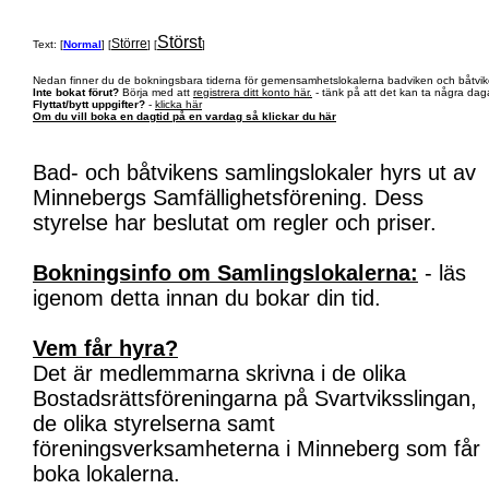
Störst
Större
Text: [
Normal
] [
] [
]
Nedan finner du de bokningsbara tiderna för gemensamhetslokalerna badviken och båtvik
Inte bokat förut?
Börja med att
registrera ditt konto här.
- tänk på att det kan ta några daga
Flyttat/bytt uppgifter?
-
klicka här
Om du vill boka en dagtid på en vardag så klickar du här
Bad- och båtvikens samlingslokaler hyrs ut av
Minnebergs Samfällighetsförening. Dess
styrelse har beslutat om regler och priser.
Bokningsinfo om Samlingslokalerna:
- läs
igenom detta innan du bokar din tid.
Vem får hyra?
Det är medlemmarna skrivna i de olika
Bostadsrättsföreningarna på Svartviksslingan,
de olika styrelserna samt
föreningsverksamheterna i Minneberg som får
boka lokalerna.