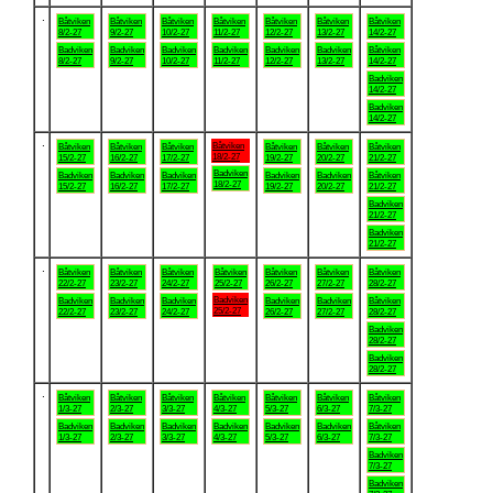
.
Båtviken
Båtviken
Båtviken
Båtviken
Båtviken
Båtviken
Båtviken
8/2-27
9/2-27
10/2-27
11/2-27
12/2-27
13/2-27
14/2-27
Badviken
Badviken
Badviken
Badviken
Badviken
Badviken
Båtviken
8/2-27
9/2-27
10/2-27
11/2-27
12/2-27
13/2-27
14/2-27
Badviken
14/2-27
Badviken
14/2-27
.
Båtviken
Båtviken
Båtviken
Båtviken
Båtviken
Båtviken
Båtviken
18/2-27
15/2-27
16/2-27
17/2-27
19/2-27
20/2-27
21/2-27
Badviken
Badviken
Badviken
Badviken
Badviken
Badviken
Båtviken
18/2-27
15/2-27
16/2-27
17/2-27
19/2-27
20/2-27
21/2-27
Badviken
21/2-27
Badviken
21/2-27
.
Båtviken
Båtviken
Båtviken
Båtviken
Båtviken
Båtviken
Båtviken
22/2-27
23/2-27
24/2-27
25/2-27
26/2-27
27/2-27
28/2-27
Badviken
Badviken
Badviken
Badviken
Badviken
Badviken
Båtviken
25/2-27
22/2-27
23/2-27
24/2-27
26/2-27
27/2-27
28/2-27
Badviken
28/2-27
Badviken
28/2-27
.
Båtviken
Båtviken
Båtviken
Båtviken
Båtviken
Båtviken
Båtviken
1/3-27
2/3-27
3/3-27
4/3-27
5/3-27
6/3-27
7/3-27
Badviken
Badviken
Badviken
Badviken
Badviken
Badviken
Båtviken
1/3-27
2/3-27
3/3-27
4/3-27
5/3-27
6/3-27
7/3-27
Badviken
7/3-27
Badviken