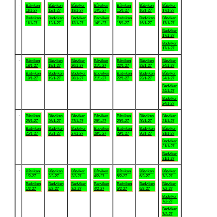
.
Båtviken
Båtviken
Båtviken
Båtviken
Båtviken
Båtviken
Båtviken
11/1-27
12/1-27
13/1-27
14/1-27
15/1-27
16/1-27
17/1-27
Badviken
Badviken
Badviken
Badviken
Badviken
Badviken
Båtviken
11/1-27
12/1-27
13/1-27
14/1-27
15/1-27
16/1-27
17/1-27
Badviken
17/1-27
Badviken
17/1-27
.
Båtviken
Båtviken
Båtviken
Båtviken
Båtviken
Båtviken
Båtviken
18/1-27
19/1-27
20/1-27
21/1-27
22/1-27
23/1-27
24/1-27
Badviken
Badviken
Badviken
Badviken
Badviken
Badviken
Båtviken
18/1-27
19/1-27
20/1-27
21/1-27
22/1-27
23/1-27
24/1-27
Badviken
24/1-27
Badviken
24/1-27
.
Båtviken
Båtviken
Båtviken
Båtviken
Båtviken
Båtviken
Båtviken
25/1-27
26/1-27
27/1-27
28/1-27
29/1-27
30/1-27
31/1-27
Badviken
Badviken
Badviken
Badviken
Badviken
Badviken
Båtviken
25/1-27
26/1-27
27/1-27
28/1-27
29/1-27
30/1-27
31/1-27
Badviken
31/1-27
Badviken
31/1-27
.
Båtviken
Båtviken
Båtviken
Båtviken
Båtviken
Båtviken
Båtviken
1/2-27
2/2-27
3/2-27
4/2-27
5/2-27
6/2-27
7/2-27
Badviken
Badviken
Badviken
Badviken
Badviken
Badviken
Båtviken
1/2-27
2/2-27
3/2-27
4/2-27
5/2-27
6/2-27
7/2-27
Badviken
7/2-27
Badviken
7/2-27