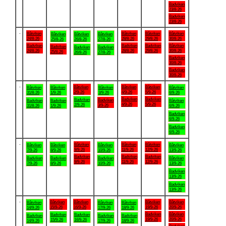
Badviken
23/8-26
Badviken
23/8-26
.
Båtviken
Båtviken
Båtviken
Båtviken
Båtviken
Båtviken
Båtviken
24/8-26
28/8-26
29/8-26
30/8-26
25/8-26
26/8-26
27/8-26
Badviken
Badviken
Badviken
Båtviken
Badviken
Badviken
Badviken
24/8-26
28/8-26
29/8-26
30/8-26
25/8-26
26/8-26
27/8-26
Badviken
30/8-26
Badviken
30/8-26
.
Båtviken
Båtviken
Båtviken
Båtviken
Båtviken
Båtviken
Båtviken
2/9-26
4/9-26
5/9-26
31/8-26
1/9-26
3/9-26
6/9-26
Badviken
Badviken
Badviken
Badviken
Badviken
Badviken
Båtviken
4/9-26
5/9-26
2/9-26
3/9-26
31/8-26
1/9-26
6/9-26
Badviken
6/9-26
Badviken
6/9-26
.
Båtviken
Båtviken
Båtviken
Båtviken
Båtviken
Båtviken
Båtviken
9/9-26
11/9-26
12/9-26
7/9-26
8/9-26
10/9-26
13/9-26
Badviken
Badviken
Badviken
Badviken
Badviken
Badviken
Båtviken
9/9-26
11/9-26
12/9-26
7/9-26
8/9-26
10/9-26
13/9-26
Badviken
13/9-26
Badviken
13/9-26
.
Båtviken
Båtviken
Båtviken
Båtviken
Båtviken
Båtviken
Båtviken
15/9-26
16/9-26
19/9-26
20/9-26
14/9-26
17/9-26
18/9-26
Badviken
Båtviken
Badviken
Badviken
Badviken
Badviken
Badviken
19/9-26
20/9-26
15/9-26
16/9-26
14/9-26
17/9-26
18/9-26