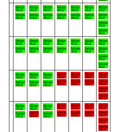
.
Båtviken
Båtviken
Båtviken
Båtviken
Båtviken
Båtviken
Båtviken
26/4-27
27/4-27
28/4-27
29/4-27
30/4-27
1/5-27
2/5-27
Badviken
Badviken
Badviken
Badviken
Badviken
Badviken
Båtviken
26/4-27
27/4-27
28/4-27
29/4-27
30/4-27
1/5-27
2/5-27
Badviken
2/5-27
Badviken
2/5-27
.
Båtviken
Båtviken
Båtviken
Båtviken
Båtviken
Båtviken
Båtviken
3/5-27
4/5-27
5/5-27
6/5-27
7/5-27
8/5-27
9/5-27
Badviken
Badviken
Badviken
Badviken
Badviken
Badviken
Båtviken
3/5-27
4/5-27
5/5-27
6/5-27
7/5-27
8/5-27
9/5-27
Badviken
9/5-27
Badviken
9/5-27
.
Båtviken
Båtviken
Båtviken
Båtviken
Båtviken
Båtviken
Båtviken
13/5-27
14/5-27
15/5-27
16/5-27
10/5-27
11/5-27
12/5-27
Badviken
Badviken
Badviken
Båtviken
Badviken
Badviken
Badviken
13/5-27
14/5-27
15/5-27
16/5-27
10/5-27
11/5-27
12/5-27
Badviken
16/5-27
Badviken
16/5-27
.
Båtviken
Båtviken
Båtviken
Båtviken
Båtviken
Båtviken
Båtviken
20/5-27
21/5-27
22/5-27
23/5-27
17/5-27
18/5-27
19/5-27
Badviken
Badviken
Badviken
Båtviken
Badviken
Badviken
Badviken
20/5-27
21/5-27
22/5-27
23/5-27
18/5-27
17/5-27
19/5-27
Badviken
23/5-27
Badviken
23/5-27