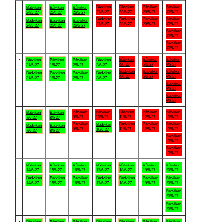
.
Båtviken
Båtviken
Båtviken
Båtviken
Båtviken
Båtviken
Båtviken
27/5-27
28/5-27
29/5-27
30/5-27
24/5-27
25/5-27
26/5-27
Badviken
Badviken
Badviken
Båtviken
Badviken
Badviken
Badviken
27/5-27
28/5-27
29/5-27
30/5-27
24/5-27
25/5-27
26/5-27
Badviken
30/5-27
Badviken
30/5-27
.
Båtviken
Båtviken
Båtviken
Båtviken
Båtviken
Båtviken
Båtviken
4/6-27
5/6-27
6/6-27
31/5-27
1/6-27
2/6-27
3/6-27
Badviken
Badviken
Båtviken
Badviken
Badviken
Badviken
Badviken
4/6-27
5/6-27
6/6-27
31/5-27
1/6-27
2/6-27
3/6-27
Badviken
6/6-27
Badviken
6/6-27
.
Båtviken
Båtviken
Båtviken
Båtviken
Båtviken
Båtviken
Båtviken
9/6-27
10/6-27
11/6-27
12/6-27
13/6-27
7/6-27
8/6-27
Badviken
Badviken
Badviken
Båtviken
Badviken
Badviken
Badviken
9/6-27
11/6-27
12/6-27
13/6-27
10/6-27
7/6-27
8/6-27
Badviken
13/6-27
Badviken
13/6-27
.
Båtviken
Båtviken
Båtviken
Båtviken
Båtviken
Båtviken
Båtviken
14/6-27
15/6-27
16/6-27
17/6-27
18/6-27
19/6-27
20/6-27
Badviken
Badviken
Badviken
Badviken
Badviken
Badviken
Båtviken
14/6-27
15/6-27
16/6-27
17/6-27
18/6-27
19/6-27
20/6-27
Badviken
20/6-27
Badviken
20/6-27
.
Båtviken
Båtviken
Båtviken
Båtviken
Båtviken
Båtviken
Båtviken