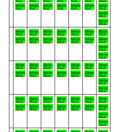
4/1-27
5/1-27
6/1-27
7/1-27
8/1-27
9/1-27
10/1-27
Badviken
Badviken
Badviken
Badviken
Badviken
Badviken
Båtviken
4/1-27
5/1-27
6/1-27
7/1-27
8/1-27
9/1-27
10/1-27
Badviken
10/1-27
Badviken
10/1-27
.
Båtviken
Båtviken
Båtviken
Båtviken
Båtviken
Båtviken
Båtviken
11/1-27
12/1-27
13/1-27
14/1-27
15/1-27
16/1-27
17/1-27
Badviken
Badviken
Badviken
Badviken
Badviken
Badviken
Båtviken
11/1-27
12/1-27
13/1-27
14/1-27
15/1-27
16/1-27
17/1-27
Badviken
17/1-27
Badviken
17/1-27
.
Båtviken
Båtviken
Båtviken
Båtviken
Båtviken
Båtviken
Båtviken
18/1-27
19/1-27
20/1-27
21/1-27
22/1-27
23/1-27
24/1-27
Badviken
Badviken
Badviken
Badviken
Badviken
Badviken
Båtviken
18/1-27
19/1-27
20/1-27
21/1-27
22/1-27
23/1-27
24/1-27
Badviken
24/1-27
Badviken
24/1-27
.
Båtviken
Båtviken
Båtviken
Båtviken
Båtviken
Båtviken
Båtviken
25/1-27
26/1-27
27/1-27
28/1-27
29/1-27
30/1-27
31/1-27
Badviken
Badviken
Badviken
Badviken
Badviken
Badviken
Båtviken
25/1-27
26/1-27
27/1-27
28/1-27
29/1-27
30/1-27
31/1-27
Badviken
31/1-27
Badviken
31/1-27
.
Båtviken
Båtviken
Båtviken
Båtviken
Båtviken
Båtviken
Båtviken