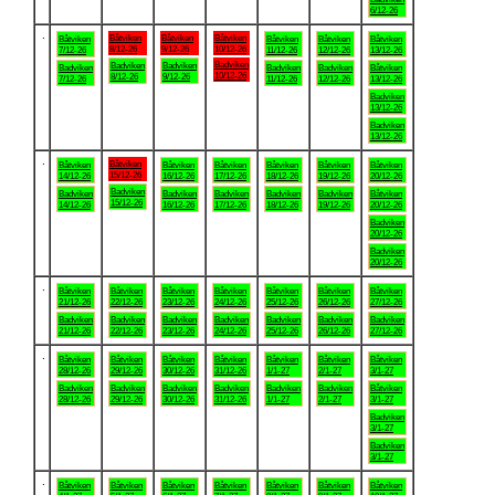
6/12-26
.
Båtviken
Båtviken
Båtviken
Båtviken
Båtviken
Båtviken
Båtviken
8/12-26
9/12-26
10/12-26
7/12-26
11/12-26
12/12-26
13/12-26
Badviken
Badviken
Badviken
Badviken
Badviken
Badviken
Båtviken
10/12-26
8/12-26
9/12-26
7/12-26
11/12-26
12/12-26
13/12-26
Badviken
13/12-26
Badviken
13/12-26
.
Båtviken
Båtviken
Båtviken
Båtviken
Båtviken
Båtviken
Båtviken
15/12-26
14/12-26
16/12-26
17/12-26
18/12-26
19/12-26
20/12-26
Badviken
Badviken
Badviken
Badviken
Badviken
Badviken
Båtviken
15/12-26
14/12-26
16/12-26
17/12-26
18/12-26
19/12-26
20/12-26
Badviken
20/12-26
Badviken
20/12-26
.
Båtviken
Båtviken
Båtviken
Båtviken
Båtviken
Båtviken
Båtviken
21/12-26
22/12-26
23/12-26
24/12-26
25/12-26
26/12-26
27/12-26
Badviken
Badviken
Badviken
Badviken
Badviken
Badviken
Badviken
21/12-26
22/12-26
23/12-26
24/12-26
25/12-26
26/12-26
27/12-26
.
Båtviken
Båtviken
Båtviken
Båtviken
Båtviken
Båtviken
Båtviken
28/12-26
29/12-26
30/12-26
31/12-26
1/1-27
2/1-27
3/1-27
Badviken
Badviken
Badviken
Badviken
Badviken
Badviken
Båtviken
28/12-26
29/12-26
30/12-26
31/12-26
1/1-27
2/1-27
3/1-27
Badviken
3/1-27
Badviken
3/1-27
.
Båtviken
Båtviken
Båtviken
Båtviken
Båtviken
Båtviken
Båtviken