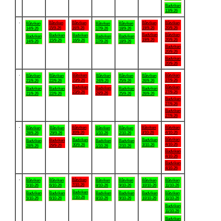
Badviken
13/9-26
.
Båtviken
Båtviken
Båtviken
Båtviken
Båtviken
Båtviken
Båtviken
15/9-26
16/9-26
19/9-26
20/9-26
14/9-26
17/9-26
18/9-26
Badviken
Båtviken
Badviken
Badviken
Badviken
Badviken
Badviken
19/9-26
20/9-26
15/9-26
16/9-26
14/9-26
17/9-26
18/9-26
Badviken
20/9-26
Badviken
20/9-26
.
Båtviken
Båtviken
Båtviken
Båtviken
Båtviken
Båtviken
Båtviken
23/9-26
27/9-26
21/9-26
22/9-26
24/9-26
25/9-26
26/9-26
Badviken
Båtviken
Badviken
Badviken
Badviken
Badviken
Badviken
23/9-26
27/9-26
24/9-26
21/9-26
22/9-26
25/9-26
26/9-26
Badviken
27/9-26
Badviken
27/9-26
.
Båtviken
Båtviken
Båtviken
Båtviken
Båtviken
Båtviken
Båtviken
30/9-26
3/10-26
4/10-26
28/9-26
29/9-26
1/10-26
2/10-26
Båtviken
Badviken
Badviken
Badviken
Badviken
Badviken
Badviken
4/10-26
30/9-26
3/10-26
29/9-26
28/9-26
1/10-26
2/10-26
Badviken
4/10-26
Badviken
4/10-26
.
Båtviken
Båtviken
Båtviken
Båtviken
Båtviken
Båtviken
Båtviken
7/10-26
5/10-26
6/10-26
8/10-26
9/10-26
10/10-26
11/10-26
Badviken
Badviken
Badviken
Badviken
Badviken
Badviken
Båtviken
7/10-26
5/10-26
6/10-26
8/10-26
9/10-26
10/10-26
11/10-26
Badviken
11/10-26
Badviken