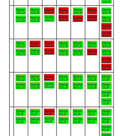
11/10-26
.
Båtviken
Båtviken
Båtviken
Båtviken
Båtviken
Båtviken
Båtviken
14/10-26
15/10-26
17/10-26
12/10-26
13/10-26
16/10-26
18/10-26
Badviken
Badviken
Badviken
Badviken
Badviken
Badviken
Båtviken
15/10-26
17/10-26
14/10-26
16/10-26
12/10-26
13/10-26
18/10-26
Badviken
18/10-26
Badviken
18/10-26
.
Båtviken
Båtviken
Båtviken
Båtviken
Båtviken
Båtviken
Båtviken
20/10-26
21/10-26
19/10-26
22/10-26
23/10-26
24/10-26
25/10-26
Badviken
Badviken
Badviken
Badviken
Badviken
Badviken
Båtviken
21/10-26
20/10-26
24/10-26
19/10-26
22/10-26
23/10-26
25/10-26
Badviken
25/10-26
Badviken
25/10-26
.
Båtviken
Båtviken
Båtviken
Båtviken
Båtviken
Båtviken
Båtviken
28/10-26
26/10-26
27/10-26
29/10-26
30/10-26
31/10-26
1/11-26
Badviken
Badviken
Badviken
Badviken
Badviken
Badviken
Båtviken
28/10-26
26/10-26
27/10-26
29/10-26
30/10-26
31/10-26
1/11-26
Badviken
1/11-26
Badviken
1/11-26
.
Båtviken
Båtviken
Båtviken
Båtviken
Båtviken
Båtviken
Båtviken
4/11-26
2/11-26
3/11-26
5/11-26
6/11-26
7/11-26
8/11-26
Badviken
Badviken
Badviken
Badviken
Badviken
Badviken
Båtviken
4/11-26
2/11-26
3/11-26
5/11-26
6/11-26
7/11-26
8/11-26
Badviken
8/11-26
Badviken