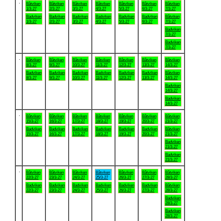
.
Båtviken
Båtviken
Båtviken
Båtviken
Båtviken
Båtviken
Båtviken
1/3-27
2/3-27
3/3-27
4/3-27
5/3-27
6/3-27
7/3-27
Badviken
Badviken
Badviken
Badviken
Badviken
Badviken
Båtviken
1/3-27
2/3-27
3/3-27
4/3-27
5/3-27
6/3-27
7/3-27
Badviken
7/3-27
Badviken
7/3-27
.
Båtviken
Båtviken
Båtviken
Båtviken
Båtviken
Båtviken
Båtviken
8/3-27
9/3-27
10/3-27
11/3-27
12/3-27
13/3-27
14/3-27
Badviken
Badviken
Badviken
Badviken
Badviken
Badviken
Båtviken
8/3-27
9/3-27
10/3-27
11/3-27
12/3-27
13/3-27
14/3-27
Badviken
14/3-27
Badviken
14/3-27
.
Båtviken
Båtviken
Båtviken
Båtviken
Båtviken
Båtviken
Båtviken
15/3-27
16/3-27
17/3-27
18/3-27
19/3-27
20/3-27
21/3-27
Badviken
Badviken
Badviken
Badviken
Badviken
Badviken
Båtviken
15/3-27
16/3-27
17/3-27
18/3-27
19/3-27
20/3-27
21/3-27
Badviken
21/3-27
Badviken
21/3-27
.
Båtviken
Båtviken
Båtviken
Båtviken
Båtviken
Båtviken
Båtviken
22/3-27
23/3-27
24/3-27
25/3-27
26/3-27
27/3-27
28/3-27
Badviken
Badviken
Badviken
Badviken
Badviken
Badviken
Båtviken
22/3-27
23/3-27
24/3-27
25/3-27
26/3-27
27/3-27
28/3-27
Badviken
28/3-27
Badviken
28/3-27