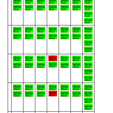
1/2-27
2/2-27
3/2-27
4/2-27
5/2-27
6/2-27
7/2-27
Badviken
Badviken
Badviken
Badviken
Badviken
Badviken
Båtviken
1/2-27
2/2-27
3/2-27
4/2-27
5/2-27
6/2-27
7/2-27
Badviken
7/2-27
Badviken
7/2-27
.
Båtviken
Båtviken
Båtviken
Båtviken
Båtviken
Båtviken
Båtviken
8/2-27
9/2-27
10/2-27
11/2-27
12/2-27
13/2-27
14/2-27
Badviken
Badviken
Badviken
Badviken
Badviken
Badviken
Båtviken
8/2-27
9/2-27
10/2-27
11/2-27
12/2-27
13/2-27
14/2-27
Badviken
14/2-27
Badviken
14/2-27
.
Båtviken
Båtviken
Båtviken
Båtviken
Båtviken
Båtviken
Båtviken
18/2-27
15/2-27
16/2-27
17/2-27
19/2-27
20/2-27
21/2-27
Badviken
Badviken
Badviken
Badviken
Badviken
Badviken
Båtviken
18/2-27
15/2-27
16/2-27
17/2-27
19/2-27
20/2-27
21/2-27
Badviken
21/2-27
Badviken
21/2-27
.
Båtviken
Båtviken
Båtviken
Båtviken
Båtviken
Båtviken
Båtviken
22/2-27
23/2-27
24/2-27
25/2-27
26/2-27
27/2-27
28/2-27
Badviken
Badviken
Badviken
Badviken
Badviken
Badviken
Båtviken
25/2-27
22/2-27
23/2-27
24/2-27
26/2-27
27/2-27
28/2-27
Badviken
28/2-27
Badviken
28/2-27