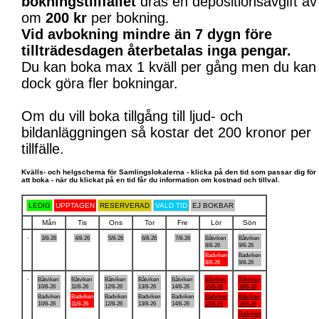
bokningstillfället
dras en depositionsavgift av
om
200 kr
per bokning.
Vid avbokning mindre än 7 dygn före
tillträdesdagen återbetalas inga pengar.
Du kan boka max 1 kväll per gång men du kan
dock göra fler bokningar.
Om du vill boka tillgång till ljud- och
bildanläggningen så kostar det 200 kronor per
tillfälle.
Kvälls- och helgschema för Samlingslokalerna - klicka på den tid som passar dig för
att boka - när du klickat på en tid får du information om kostnad och tillval.
LEDIG
UPPTAGEN
RESERVERAD
VALD TID
EJ BOKBAR
Mån
Tis
Ons
Tor
Fre
Lör
Sön
.
3/8-26
4/8-26
5/8-26
6/8-26
7/8-26
Båtviken
Båtviken
8/8-26
9/8-26
Badviken
Badviken
8/8-26
9/8-26
.
Båtviken
Båtviken
Båtviken
Båtviken
Båtviken
Båtviken
Båtviken
10/8-26
11/8-26
12/8-26
13/8-26
14/8-26
15/8-26
16/8-26
Badviken
Badviken
Badviken
Badviken
Badviken
Badviken
Båtviken
10/8-26
11/8-26
12/8-26
13/8-26
14/8-26
15/8-26
16/8-26
Badviken