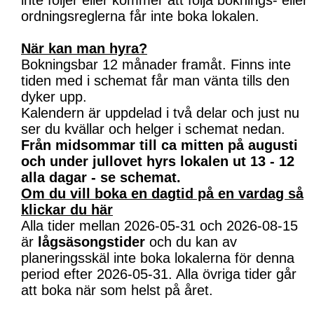
inte följer eller kommer att följa boknings- eller
ordningsreglerna får inte boka lokalen.
När kan man hyra?
Bokningsbar 12 månader framåt. Finns inte
tiden med i schemat får man vänta tills den
dyker upp.
Kalendern är uppdelad i två delar och just nu
ser du kvällar och helger i schemat nedan.
Från midsommar till ca mitten på augusti
och under jullovet hyrs lokalen ut 13 - 12
alla dagar - se schemat.
Om du vill boka en dagtid på en vardag så
klickar du här
Alla tider mellan 2026-05-31 och 2026-08-15
är
lågsäsongstider
och du kan av
planeringsskäl inte boka lokalerna för denna
period efter 2026-05-31. Alla övriga tider går
att boka när som helst på året.