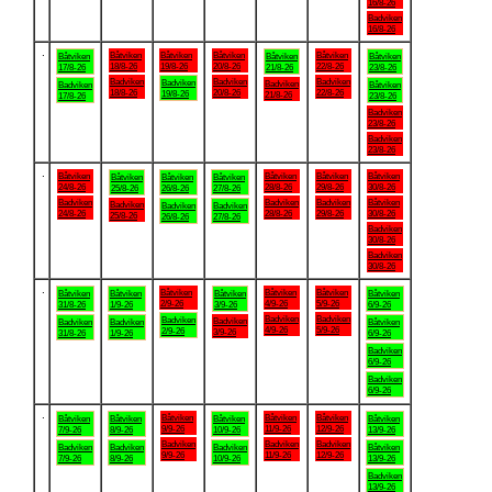
16/8-26
Badviken
16/8-26
.
Båtviken
Båtviken
Båtviken
Båtviken
Båtviken
Båtviken
Båtviken
18/8-26
19/8-26
20/8-26
22/8-26
17/8-26
21/8-26
23/8-26
Badviken
Badviken
Badviken
Badviken
Badviken
Badviken
Båtviken
18/8-26
20/8-26
22/8-26
19/8-26
21/8-26
17/8-26
23/8-26
Badviken
23/8-26
Badviken
23/8-26
.
Båtviken
Båtviken
Båtviken
Båtviken
Båtviken
Båtviken
Båtviken
24/8-26
28/8-26
29/8-26
30/8-26
25/8-26
26/8-26
27/8-26
Badviken
Badviken
Badviken
Båtviken
Badviken
Badviken
Badviken
24/8-26
28/8-26
29/8-26
30/8-26
25/8-26
26/8-26
27/8-26
Badviken
30/8-26
Badviken
30/8-26
.
Båtviken
Båtviken
Båtviken
Båtviken
Båtviken
Båtviken
Båtviken
2/9-26
4/9-26
5/9-26
31/8-26
1/9-26
3/9-26
6/9-26
Badviken
Badviken
Badviken
Badviken
Badviken
Badviken
Båtviken
4/9-26
5/9-26
2/9-26
3/9-26
31/8-26
1/9-26
6/9-26
Badviken
6/9-26
Badviken
6/9-26
.
Båtviken
Båtviken
Båtviken
Båtviken
Båtviken
Båtviken
Båtviken
9/9-26
11/9-26
12/9-26
7/9-26
8/9-26
10/9-26
13/9-26
Badviken
Badviken
Badviken
Badviken
Badviken
Badviken
Båtviken
9/9-26
11/9-26
12/9-26
7/9-26
8/9-26
10/9-26
13/9-26
Badviken
13/9-26