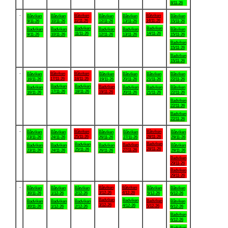
8/11-26
.
Båtviken
Båtviken
Båtviken
Båtviken
Båtviken
Båtviken
Båtviken
11/11-26
14/11-26
9/11-26
10/11-26
12/11-26
13/11-26
15/11-26
Badviken
Badviken
Badviken
Badviken
Badviken
Badviken
Båtviken
11/11-26
14/11-26
9/11-26
10/11-26
12/11-26
13/11-26
15/11-26
Badviken
15/11-26
Badviken
15/11-26
.
Båtviken
Båtviken
Båtviken
Båtviken
Båtviken
Båtviken
Båtviken
17/11-26
18/11-26
16/11-26
19/11-26
20/11-26
21/11-26
22/11-26
Badviken
Badviken
Badviken
Badviken
Badviken
Badviken
Båtviken
17/11-26
18/11-26
19/11-26
16/11-26
20/11-26
21/11-26
22/11-26
Badviken
22/11-26
Badviken
22/11-26
.
Båtviken
Båtviken
Båtviken
Båtviken
Båtviken
Båtviken
Båtviken
25/11-26
28/11-26
23/11-26
24/11-26
26/11-26
27/11-26
29/11-26
Badviken
Badviken
Badviken
Badviken
Badviken
Badviken
Båtviken
28/11-26
25/11-26
27/11-26
23/11-26
24/11-26
26/11-26
29/11-26
Badviken
29/11-26
Badviken
29/11-26
.
Båtviken
Båtviken
Båtviken
Båtviken
Båtviken
Båtviken
Båtviken
3/12-26
4/12-26
30/11-26
1/12-26
2/12-26
5/12-26
6/12-26
Badviken
Badviken
Badviken
Badviken
Badviken
Badviken
Båtviken
3/12-26
4/12-26
5/12-26
30/11-26
1/12-26
2/12-26
6/12-26
Badviken
6/12-26
Badviken