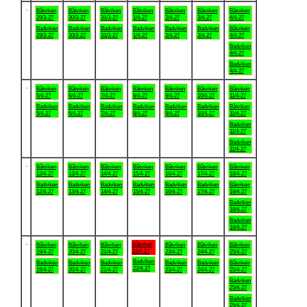
.
Båtviken
Båtviken
Båtviken
Båtviken
Båtviken
Båtviken
Båtviken
29/3-27
30/3-27
31/3-27
1/4-27
2/4-27
3/4-27
4/4-27
Badviken
Badviken
Badviken
Badviken
Badviken
Badviken
Båtviken
29/3-27
30/3-27
31/3-27
1/4-27
2/4-27
3/4-27
4/4-27
Badviken
4/4-27
Badviken
4/4-27
.
Båtviken
Båtviken
Båtviken
Båtviken
Båtviken
Båtviken
Båtviken
5/4-27
6/4-27
7/4-27
8/4-27
9/4-27
10/4-27
11/4-27
Badviken
Badviken
Badviken
Badviken
Badviken
Badviken
Båtviken
5/4-27
6/4-27
7/4-27
8/4-27
9/4-27
10/4-27
11/4-27
Badviken
11/4-27
Badviken
11/4-27
.
Båtviken
Båtviken
Båtviken
Båtviken
Båtviken
Båtviken
Båtviken
12/4-27
13/4-27
14/4-27
15/4-27
16/4-27
17/4-27
18/4-27
Badviken
Badviken
Badviken
Badviken
Badviken
Badviken
Båtviken
12/4-27
13/4-27
14/4-27
15/4-27
16/4-27
17/4-27
18/4-27
Badviken
18/4-27
Badviken
18/4-27
.
Båtviken
Båtviken
Båtviken
Båtviken
Båtviken
Båtviken
Båtviken
22/4-27
19/4-27
20/4-27
21/4-27
23/4-27
24/4-27
25/4-27
Badviken
Badviken
Badviken
Badviken
Badviken
Badviken
Båtviken
22/4-27
19/4-27
20/4-27
21/4-27
23/4-27
24/4-27
25/4-27
Badviken
25/4-27
Badviken
25/4-27