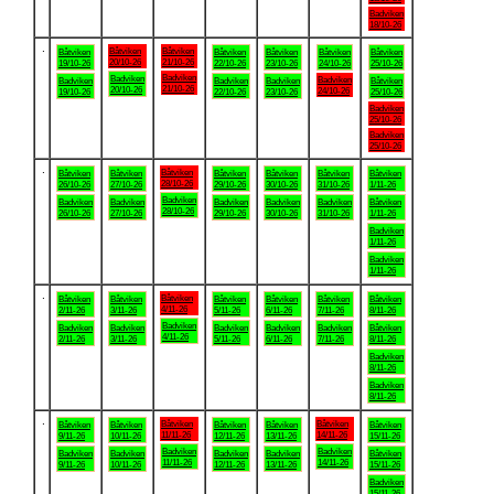
Badviken
18/10-26
.
Båtviken
Båtviken
Båtviken
Båtviken
Båtviken
Båtviken
Båtviken
20/10-26
21/10-26
19/10-26
22/10-26
23/10-26
24/10-26
25/10-26
Badviken
Badviken
Badviken
Badviken
Badviken
Badviken
Båtviken
21/10-26
20/10-26
24/10-26
19/10-26
22/10-26
23/10-26
25/10-26
Badviken
25/10-26
Badviken
25/10-26
.
Båtviken
Båtviken
Båtviken
Båtviken
Båtviken
Båtviken
Båtviken
28/10-26
26/10-26
27/10-26
29/10-26
30/10-26
31/10-26
1/11-26
Badviken
Badviken
Badviken
Badviken
Badviken
Badviken
Båtviken
28/10-26
26/10-26
27/10-26
29/10-26
30/10-26
31/10-26
1/11-26
Badviken
1/11-26
Badviken
1/11-26
.
Båtviken
Båtviken
Båtviken
Båtviken
Båtviken
Båtviken
Båtviken
4/11-26
2/11-26
3/11-26
5/11-26
6/11-26
7/11-26
8/11-26
Badviken
Badviken
Badviken
Badviken
Badviken
Badviken
Båtviken
4/11-26
2/11-26
3/11-26
5/11-26
6/11-26
7/11-26
8/11-26
Badviken
8/11-26
Badviken
8/11-26
.
Båtviken
Båtviken
Båtviken
Båtviken
Båtviken
Båtviken
Båtviken
11/11-26
14/11-26
9/11-26
10/11-26
12/11-26
13/11-26
15/11-26
Badviken
Badviken
Badviken
Badviken
Badviken
Badviken
Båtviken
11/11-26
14/11-26
9/11-26
10/11-26
12/11-26
13/11-26
15/11-26
Badviken
15/11-26