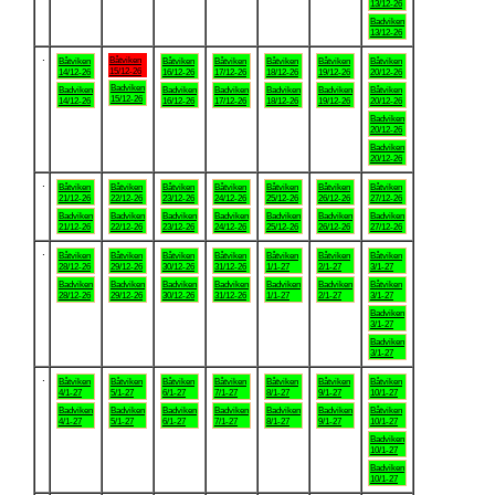
13/12-26
Badviken
13/12-26
.
Båtviken
Båtviken
Båtviken
Båtviken
Båtviken
Båtviken
Båtviken
15/12-26
14/12-26
16/12-26
17/12-26
18/12-26
19/12-26
20/12-26
Badviken
Badviken
Badviken
Badviken
Badviken
Badviken
Båtviken
15/12-26
14/12-26
16/12-26
17/12-26
18/12-26
19/12-26
20/12-26
Badviken
20/12-26
Badviken
20/12-26
.
Båtviken
Båtviken
Båtviken
Båtviken
Båtviken
Båtviken
Båtviken
21/12-26
22/12-26
23/12-26
24/12-26
25/12-26
26/12-26
27/12-26
Badviken
Badviken
Badviken
Badviken
Badviken
Badviken
Badviken
21/12-26
22/12-26
23/12-26
24/12-26
25/12-26
26/12-26
27/12-26
.
Båtviken
Båtviken
Båtviken
Båtviken
Båtviken
Båtviken
Båtviken
28/12-26
29/12-26
30/12-26
31/12-26
1/1-27
2/1-27
3/1-27
Badviken
Badviken
Badviken
Badviken
Badviken
Badviken
Båtviken
28/12-26
29/12-26
30/12-26
31/12-26
1/1-27
2/1-27
3/1-27
Badviken
3/1-27
Badviken
3/1-27
.
Båtviken
Båtviken
Båtviken
Båtviken
Båtviken
Båtviken
Båtviken
4/1-27
5/1-27
6/1-27
7/1-27
8/1-27
9/1-27
10/1-27
Badviken
Badviken
Badviken
Badviken
Badviken
Badviken
Båtviken
4/1-27
5/1-27
6/1-27
7/1-27
8/1-27
9/1-27
10/1-27
Badviken
10/1-27
Badviken
10/1-27