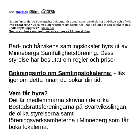
Störst
Större
Text: [
Normal
] [
] [
]
Nedan finner du de bokningsbara tiderna för gemensamhetslokalerna badviken och båtvik
Inte bokat förut?
Börja med att
registrera ditt konto här.
- tänk på att det kan ta några daga
Flyttat/bytt uppgifter?
-
klicka här
Om du vill boka en dagtid på en vardag så klickar du här
Bad- och båtvikens samlingslokaler hyrs ut av
Minnebergs Samfällighetsförening. Dess
styrelse har beslutat om regler och priser.
Bokningsinfo om Samlingslokalerna:
- läs
igenom detta innan du bokar din tid.
Vem får hyra?
Det är medlemmarna skrivna i de olika
Bostadsrättsföreningarna på Svartviksslingan,
de olika styrelserna samt
föreningsverksamheterna i Minneberg som får
boka lokalerna.