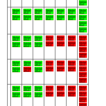
Badviken
2/5-27
.
Båtviken
Båtviken
Båtviken
Båtviken
Båtviken
Båtviken
Båtviken
3/5-27
4/5-27
5/5-27
6/5-27
7/5-27
8/5-27
9/5-27
Badviken
Badviken
Badviken
Badviken
Badviken
Badviken
Båtviken
3/5-27
4/5-27
5/5-27
6/5-27
7/5-27
8/5-27
9/5-27
Badviken
9/5-27
Badviken
9/5-27
.
Båtviken
Båtviken
Båtviken
Båtviken
Båtviken
Båtviken
Båtviken
13/5-27
14/5-27
15/5-27
16/5-27
10/5-27
11/5-27
12/5-27
Badviken
Badviken
Badviken
Båtviken
Badviken
Badviken
Badviken
13/5-27
14/5-27
15/5-27
16/5-27
10/5-27
11/5-27
12/5-27
Badviken
16/5-27
Badviken
16/5-27
.
Båtviken
Båtviken
Båtviken
Båtviken
Båtviken
Båtviken
Båtviken
20/5-27
21/5-27
22/5-27
23/5-27
17/5-27
18/5-27
19/5-27
Badviken
Badviken
Badviken
Båtviken
Badviken
Badviken
Badviken
20/5-27
21/5-27
22/5-27
23/5-27
18/5-27
17/5-27
19/5-27
Badviken
23/5-27
Badviken
23/5-27
.
Båtviken
Båtviken
Båtviken
Båtviken
Båtviken
Båtviken
Båtviken
27/5-27
28/5-27
29/5-27
30/5-27
24/5-27
25/5-27
26/5-27
Badviken
Badviken
Badviken
Båtviken
Badviken
Badviken
Badviken
27/5-27
28/5-27
29/5-27
30/5-27
24/5-27
25/5-27
26/5-27
Badviken
30/5-27
Badviken