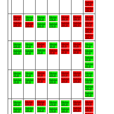
Badviken
23/8-26
Badviken
23/8-26
.
Båtviken
Båtviken
Båtviken
Båtviken
Båtviken
Båtviken
Båtviken
24/8-26
28/8-26
29/8-26
30/8-26
25/8-26
26/8-26
27/8-26
Badviken
Badviken
Badviken
Båtviken
Badviken
Badviken
Badviken
24/8-26
28/8-26
29/8-26
30/8-26
25/8-26
26/8-26
27/8-26
Badviken
30/8-26
Badviken
30/8-26
.
Båtviken
Båtviken
Båtviken
Båtviken
Båtviken
Båtviken
Båtviken
2/9-26
4/9-26
5/9-26
31/8-26
1/9-26
3/9-26
6/9-26
Badviken
Badviken
Badviken
Badviken
Badviken
Badviken
Båtviken
4/9-26
5/9-26
2/9-26
3/9-26
31/8-26
1/9-26
6/9-26
Badviken
6/9-26
Badviken
6/9-26
.
Båtviken
Båtviken
Båtviken
Båtviken
Båtviken
Båtviken
Båtviken
9/9-26
11/9-26
12/9-26
7/9-26
8/9-26
10/9-26
13/9-26
Badviken
Badviken
Badviken
Badviken
Badviken
Badviken
Båtviken
9/9-26
11/9-26
12/9-26
7/9-26
8/9-26
10/9-26
13/9-26
Badviken
13/9-26
Badviken
13/9-26
.
Båtviken
Båtviken
Båtviken
Båtviken
Båtviken
Båtviken
Båtviken
15/9-26
16/9-26
19/9-26
20/9-26
14/9-26
17/9-26
18/9-26
Badviken
Båtviken
Badviken
Badviken
Badviken
Badviken
Badviken
19/9-26
20/9-26
15/9-26
16/9-26
14/9-26
17/9-26
18/9-26