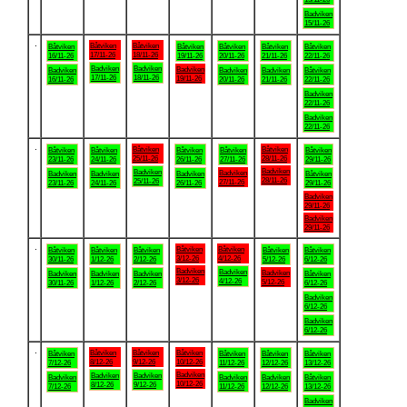
Badviken
15/11-26
.
Båtviken
Båtviken
Båtviken
Båtviken
Båtviken
Båtviken
Båtviken
17/11-26
18/11-26
16/11-26
19/11-26
20/11-26
21/11-26
22/11-26
Badviken
Badviken
Badviken
Badviken
Badviken
Badviken
Båtviken
17/11-26
18/11-26
19/11-26
16/11-26
20/11-26
21/11-26
22/11-26
Badviken
22/11-26
Badviken
22/11-26
.
Båtviken
Båtviken
Båtviken
Båtviken
Båtviken
Båtviken
Båtviken
25/11-26
28/11-26
23/11-26
24/11-26
26/11-26
27/11-26
29/11-26
Badviken
Badviken
Badviken
Badviken
Badviken
Badviken
Båtviken
28/11-26
25/11-26
27/11-26
23/11-26
24/11-26
26/11-26
29/11-26
Badviken
29/11-26
Badviken
29/11-26
.
Båtviken
Båtviken
Båtviken
Båtviken
Båtviken
Båtviken
Båtviken
3/12-26
4/12-26
30/11-26
1/12-26
2/12-26
5/12-26
6/12-26
Badviken
Badviken
Badviken
Badviken
Badviken
Badviken
Båtviken
3/12-26
4/12-26
5/12-26
30/11-26
1/12-26
2/12-26
6/12-26
Badviken
6/12-26
Badviken
6/12-26
.
Båtviken
Båtviken
Båtviken
Båtviken
Båtviken
Båtviken
Båtviken
8/12-26
9/12-26
10/12-26
7/12-26
11/12-26
12/12-26
13/12-26
Badviken
Badviken
Badviken
Badviken
Badviken
Badviken
Båtviken
10/12-26
8/12-26
9/12-26
7/12-26
11/12-26
12/12-26
13/12-26
Badviken