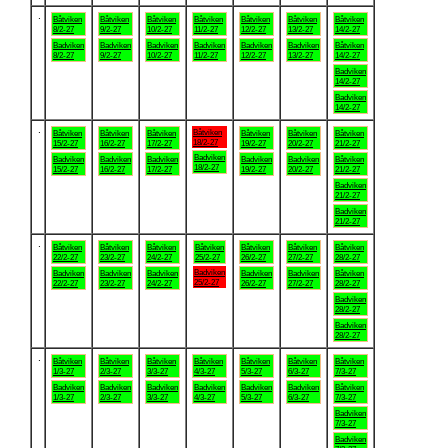
.
Båtviken
Båtviken
Båtviken
Båtviken
Båtviken
Båtviken
Båtviken
8/2-27
9/2-27
10/2-27
11/2-27
12/2-27
13/2-27
14/2-27
Badviken
Badviken
Badviken
Badviken
Badviken
Badviken
Båtviken
8/2-27
9/2-27
10/2-27
11/2-27
12/2-27
13/2-27
14/2-27
Badviken
14/2-27
Badviken
14/2-27
.
Båtviken
Båtviken
Båtviken
Båtviken
Båtviken
Båtviken
Båtviken
18/2-27
15/2-27
16/2-27
17/2-27
19/2-27
20/2-27
21/2-27
Badviken
Badviken
Badviken
Badviken
Badviken
Badviken
Båtviken
18/2-27
15/2-27
16/2-27
17/2-27
19/2-27
20/2-27
21/2-27
Badviken
21/2-27
Badviken
21/2-27
.
Båtviken
Båtviken
Båtviken
Båtviken
Båtviken
Båtviken
Båtviken
22/2-27
23/2-27
24/2-27
25/2-27
26/2-27
27/2-27
28/2-27
Badviken
Badviken
Badviken
Badviken
Badviken
Badviken
Båtviken
25/2-27
22/2-27
23/2-27
24/2-27
26/2-27
27/2-27
28/2-27
Badviken
28/2-27
Badviken
28/2-27
.
Båtviken
Båtviken
Båtviken
Båtviken
Båtviken
Båtviken
Båtviken
1/3-27
2/3-27
3/3-27
4/3-27
5/3-27
6/3-27
7/3-27
Badviken
Badviken
Badviken
Badviken
Badviken
Badviken
Båtviken
1/3-27
2/3-27
3/3-27
4/3-27
5/3-27
6/3-27
7/3-27
Badviken
7/3-27
Badviken