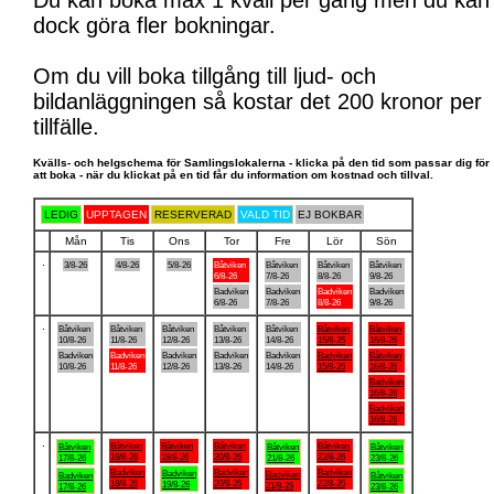
Du kan boka max 1 kväll per gång men du kan
dock göra fler bokningar.
Om du vill boka tillgång till ljud- och
bildanläggningen så kostar det 200 kronor per
tillfälle.
Kvälls- och helgschema för Samlingslokalerna - klicka på den tid som passar dig för
att boka - när du klickat på en tid får du information om kostnad och tillval.
LEDIG
UPPTAGEN
RESERVERAD
VALD TID
EJ BOKBAR
Mån
Tis
Ons
Tor
Fre
Lör
Sön
.
3/8-26
4/8-26
5/8-26
Båtviken
Båtviken
Båtviken
Båtviken
6/8-26
7/8-26
8/8-26
9/8-26
Badviken
Badviken
Badviken
Badviken
6/8-26
7/8-26
8/8-26
9/8-26
.
Båtviken
Båtviken
Båtviken
Båtviken
Båtviken
Båtviken
Båtviken
10/8-26
11/8-26
12/8-26
13/8-26
14/8-26
15/8-26
16/8-26
Badviken
Badviken
Badviken
Badviken
Badviken
Badviken
Båtviken
10/8-26
11/8-26
12/8-26
13/8-26
14/8-26
15/8-26
16/8-26
Badviken
16/8-26
Badviken
16/8-26
.
Båtviken
Båtviken
Båtviken
Båtviken
Båtviken
Båtviken
Båtviken
18/8-26
19/8-26
20/8-26
22/8-26
17/8-26
21/8-26
23/8-26
Badviken
Badviken
Badviken
Badviken
Badviken
Badviken
Båtviken
18/8-26
20/8-26
22/8-26
19/8-26
21/8-26
17/8-26
23/8-26