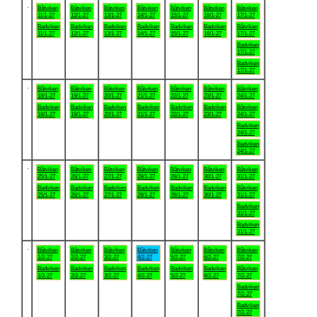
.
Båtviken
Båtviken
Båtviken
Båtviken
Båtviken
Båtviken
Båtviken
11/1-27
12/1-27
13/1-27
14/1-27
15/1-27
16/1-27
17/1-27
Badviken
Badviken
Badviken
Badviken
Badviken
Badviken
Båtviken
11/1-27
12/1-27
13/1-27
14/1-27
15/1-27
16/1-27
17/1-27
Badviken
17/1-27
Badviken
17/1-27
.
Båtviken
Båtviken
Båtviken
Båtviken
Båtviken
Båtviken
Båtviken
18/1-27
19/1-27
20/1-27
21/1-27
22/1-27
23/1-27
24/1-27
Badviken
Badviken
Badviken
Badviken
Badviken
Badviken
Båtviken
18/1-27
19/1-27
20/1-27
21/1-27
22/1-27
23/1-27
24/1-27
Badviken
24/1-27
Badviken
24/1-27
.
Båtviken
Båtviken
Båtviken
Båtviken
Båtviken
Båtviken
Båtviken
25/1-27
26/1-27
27/1-27
28/1-27
29/1-27
30/1-27
31/1-27
Badviken
Badviken
Badviken
Badviken
Badviken
Badviken
Båtviken
25/1-27
26/1-27
27/1-27
28/1-27
29/1-27
30/1-27
31/1-27
Badviken
31/1-27
Badviken
31/1-27
.
Båtviken
Båtviken
Båtviken
Båtviken
Båtviken
Båtviken
Båtviken
1/2-27
2/2-27
3/2-27
4/2-27
5/2-27
6/2-27
7/2-27
Badviken
Badviken
Badviken
Badviken
Badviken
Badviken
Båtviken
1/2-27
2/2-27
3/2-27
4/2-27
5/2-27
6/2-27
7/2-27
Badviken
7/2-27
Badviken
7/2-27