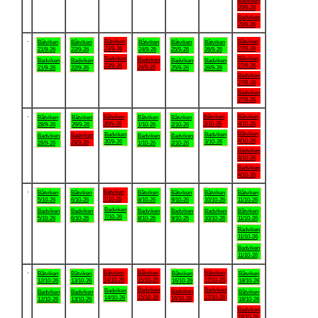
Badviken
20/9-26
Badviken
20/9-26
.
Båtviken
Båtviken
Båtviken
Båtviken
Båtviken
Båtviken
Båtviken
23/9-26
27/9-26
21/9-26
22/9-26
24/9-26
25/9-26
26/9-26
Badviken
Båtviken
Badviken
Badviken
Badviken
Badviken
Badviken
23/9-26
27/9-26
24/9-26
21/9-26
22/9-26
25/9-26
26/9-26
Badviken
27/9-26
Badviken
27/9-26
.
Båtviken
Båtviken
Båtviken
Båtviken
Båtviken
Båtviken
Båtviken
30/9-26
3/10-26
4/10-26
28/9-26
29/9-26
1/10-26
2/10-26
Båtviken
Badviken
Badviken
Badviken
Badviken
Badviken
Badviken
4/10-26
30/9-26
3/10-26
29/9-26
28/9-26
1/10-26
2/10-26
Badviken
4/10-26
Badviken
4/10-26
.
Båtviken
Båtviken
Båtviken
Båtviken
Båtviken
Båtviken
Båtviken
7/10-26
5/10-26
6/10-26
8/10-26
9/10-26
10/10-26
11/10-26
Badviken
Badviken
Badviken
Badviken
Badviken
Badviken
Båtviken
7/10-26
5/10-26
6/10-26
8/10-26
9/10-26
10/10-26
11/10-26
Badviken
11/10-26
Badviken
11/10-26
.
Båtviken
Båtviken
Båtviken
Båtviken
Båtviken
Båtviken
Båtviken
14/10-26
15/10-26
17/10-26
12/10-26
13/10-26
16/10-26
18/10-26
Badviken
Badviken
Badviken
Badviken
Badviken
Badviken
Båtviken
15/10-26
17/10-26
14/10-26
16/10-26
12/10-26
13/10-26
18/10-26
Badviken
18/10-26