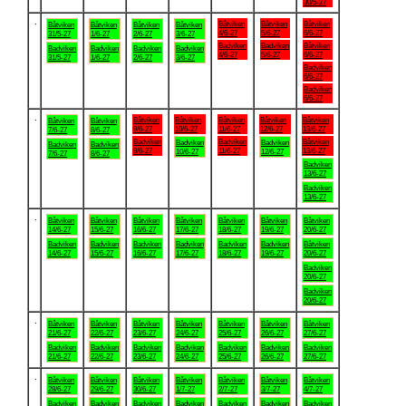
30/5-27
.
Båtviken
Båtviken
Båtviken
Båtviken
Båtviken
Båtviken
Båtviken
4/6-27
5/6-27
6/6-27
31/5-27
1/6-27
2/6-27
3/6-27
Badviken
Badviken
Båtviken
Badviken
Badviken
Badviken
Badviken
4/6-27
5/6-27
6/6-27
31/5-27
1/6-27
2/6-27
3/6-27
Badviken
6/6-27
Badviken
6/6-27
.
Båtviken
Båtviken
Båtviken
Båtviken
Båtviken
Båtviken
Båtviken
9/6-27
10/6-27
11/6-27
12/6-27
13/6-27
7/6-27
8/6-27
Badviken
Badviken
Båtviken
Badviken
Badviken
Badviken
Badviken
9/6-27
11/6-27
13/6-27
10/6-27
12/6-27
7/6-27
8/6-27
Badviken
13/6-27
Badviken
13/6-27
.
Båtviken
Båtviken
Båtviken
Båtviken
Båtviken
Båtviken
Båtviken
14/6-27
15/6-27
16/6-27
17/6-27
18/6-27
19/6-27
20/6-27
Badviken
Badviken
Badviken
Badviken
Badviken
Badviken
Båtviken
14/6-27
15/6-27
16/6-27
17/6-27
18/6-27
19/6-27
20/6-27
Badviken
20/6-27
Badviken
20/6-27
.
Båtviken
Båtviken
Båtviken
Båtviken
Båtviken
Båtviken
Båtviken
21/6-27
22/6-27
23/6-27
24/6-27
25/6-27
26/6-27
27/6-27
Badviken
Badviken
Badviken
Badviken
Badviken
Badviken
Badviken
21/6-27
22/6-27
23/6-27
24/6-27
25/6-27
26/6-27
27/6-27
.
Båtviken
Båtviken
Båtviken
Båtviken
Båtviken
Båtviken
Båtviken
28/6-27
29/6-27
30/6-27
1/7-27
2/7-27
3/7-27
4/7-27
Badviken
Badviken
Badviken
Badviken
Badviken
Badviken
Badviken