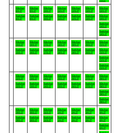
7/3-27
.
Båtviken
Båtviken
Båtviken
Båtviken
Båtviken
Båtviken
Båtviken
8/3-27
9/3-27
10/3-27
11/3-27
12/3-27
13/3-27
14/3-27
Badviken
Badviken
Badviken
Badviken
Badviken
Badviken
Båtviken
8/3-27
9/3-27
10/3-27
11/3-27
12/3-27
13/3-27
14/3-27
Badviken
14/3-27
Badviken
14/3-27
.
Båtviken
Båtviken
Båtviken
Båtviken
Båtviken
Båtviken
Båtviken
15/3-27
16/3-27
17/3-27
18/3-27
19/3-27
20/3-27
21/3-27
Badviken
Badviken
Badviken
Badviken
Badviken
Badviken
Båtviken
15/3-27
16/3-27
17/3-27
18/3-27
19/3-27
20/3-27
21/3-27
Badviken
21/3-27
Badviken
21/3-27
.
Båtviken
Båtviken
Båtviken
Båtviken
Båtviken
Båtviken
Båtviken
22/3-27
23/3-27
24/3-27
25/3-27
26/3-27
27/3-27
28/3-27
Badviken
Badviken
Badviken
Badviken
Badviken
Badviken
Båtviken
22/3-27
23/3-27
24/3-27
25/3-27
26/3-27
27/3-27
28/3-27
Badviken
28/3-27
Badviken
28/3-27
.
Båtviken
Båtviken
Båtviken
Båtviken
Båtviken
Båtviken
Båtviken
29/3-27
30/3-27
31/3-27
1/4-27
2/4-27
3/4-27
4/4-27
Badviken
Badviken
Badviken
Badviken
Badviken
Badviken
Båtviken
29/3-27
30/3-27
31/3-27
1/4-27
2/4-27
3/4-27
4/4-27
Badviken
4/4-27
Badviken