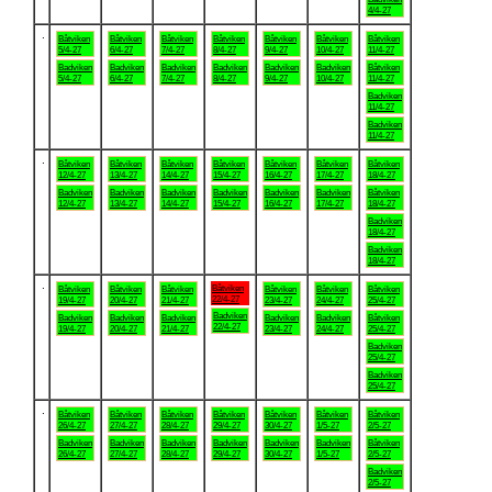
4/4-27
.
Båtviken
Båtviken
Båtviken
Båtviken
Båtviken
Båtviken
Båtviken
5/4-27
6/4-27
7/4-27
8/4-27
9/4-27
10/4-27
11/4-27
Badviken
Badviken
Badviken
Badviken
Badviken
Badviken
Båtviken
5/4-27
6/4-27
7/4-27
8/4-27
9/4-27
10/4-27
11/4-27
Badviken
11/4-27
Badviken
11/4-27
.
Båtviken
Båtviken
Båtviken
Båtviken
Båtviken
Båtviken
Båtviken
12/4-27
13/4-27
14/4-27
15/4-27
16/4-27
17/4-27
18/4-27
Badviken
Badviken
Badviken
Badviken
Badviken
Badviken
Båtviken
12/4-27
13/4-27
14/4-27
15/4-27
16/4-27
17/4-27
18/4-27
Badviken
18/4-27
Badviken
18/4-27
.
Båtviken
Båtviken
Båtviken
Båtviken
Båtviken
Båtviken
Båtviken
22/4-27
19/4-27
20/4-27
21/4-27
23/4-27
24/4-27
25/4-27
Badviken
Badviken
Badviken
Badviken
Badviken
Badviken
Båtviken
22/4-27
19/4-27
20/4-27
21/4-27
23/4-27
24/4-27
25/4-27
Badviken
25/4-27
Badviken
25/4-27
.
Båtviken
Båtviken
Båtviken
Båtviken
Båtviken
Båtviken
Båtviken
26/4-27
27/4-27
28/4-27
29/4-27
30/4-27
1/5-27
2/5-27
Badviken
Badviken
Badviken
Badviken
Badviken
Badviken
Båtviken
26/4-27
27/4-27
28/4-27
29/4-27
30/4-27
1/5-27
2/5-27
Badviken
2/5-27