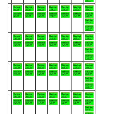
7/3-27
.
Båtviken
Båtviken
Båtviken
Båtviken
Båtviken
Båtviken
Båtviken
8/3-27
9/3-27
10/3-27
11/3-27
12/3-27
13/3-27
14/3-27
Badviken
Badviken
Badviken
Badviken
Badviken
Badviken
Båtviken
8/3-27
9/3-27
10/3-27
11/3-27
12/3-27
13/3-27
14/3-27
Badviken
14/3-27
Badviken
14/3-27
.
Båtviken
Båtviken
Båtviken
Båtviken
Båtviken
Båtviken
Båtviken
15/3-27
16/3-27
17/3-27
18/3-27
19/3-27
20/3-27
21/3-27
Badviken
Badviken
Badviken
Badviken
Badviken
Badviken
Båtviken
15/3-27
16/3-27
17/3-27
18/3-27
19/3-27
20/3-27
21/3-27
Badviken
21/3-27
Badviken
21/3-27
.
Båtviken
Båtviken
Båtviken
Båtviken
Båtviken
Båtviken
Båtviken
22/3-27
23/3-27
24/3-27
25/3-27
26/3-27
27/3-27
28/3-27
Badviken
Badviken
Badviken
Badviken
Badviken
Badviken
Båtviken
22/3-27
23/3-27
24/3-27
25/3-27
26/3-27
27/3-27
28/3-27
Badviken
28/3-27
Badviken
28/3-27
.
Båtviken
Båtviken
Båtviken
Båtviken
Båtviken
Båtviken
Båtviken
29/3-27
30/3-27
31/3-27
1/4-27
2/4-27
3/4-27
4/4-27
Badviken
Badviken
Badviken
Badviken
Badviken
Badviken
Båtviken
29/3-27
30/3-27
31/3-27
1/4-27
2/4-27
3/4-27
4/4-27
Badviken
4/4-27
Badviken