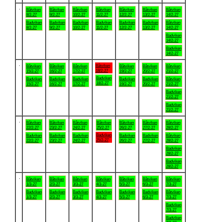
.
Båtviken
Båtviken
Båtviken
Båtviken
Båtviken
Båtviken
Båtviken
8/2-27
9/2-27
10/2-27
11/2-27
12/2-27
13/2-27
14/2-27
Badviken
Badviken
Badviken
Badviken
Badviken
Badviken
Båtviken
8/2-27
9/2-27
10/2-27
11/2-27
12/2-27
13/2-27
14/2-27
Badviken
14/2-27
Badviken
14/2-27
.
Båtviken
Båtviken
Båtviken
Båtviken
Båtviken
Båtviken
Båtviken
18/2-27
15/2-27
16/2-27
17/2-27
19/2-27
20/2-27
21/2-27
Badviken
Badviken
Badviken
Badviken
Badviken
Badviken
Båtviken
18/2-27
15/2-27
16/2-27
17/2-27
19/2-27
20/2-27
21/2-27
Badviken
21/2-27
Badviken
21/2-27
.
Båtviken
Båtviken
Båtviken
Båtviken
Båtviken
Båtviken
Båtviken
22/2-27
23/2-27
24/2-27
25/2-27
26/2-27
27/2-27
28/2-27
Badviken
Badviken
Badviken
Badviken
Badviken
Badviken
Båtviken
25/2-27
22/2-27
23/2-27
24/2-27
26/2-27
27/2-27
28/2-27
Badviken
28/2-27
Badviken
28/2-27
.
Båtviken
Båtviken
Båtviken
Båtviken
Båtviken
Båtviken
Båtviken
1/3-27
2/3-27
3/3-27
4/3-27
5/3-27
6/3-27
7/3-27
Badviken
Badviken
Badviken
Badviken
Badviken
Badviken
Båtviken
1/3-27
2/3-27
3/3-27
4/3-27
5/3-27
6/3-27
7/3-27
Badviken
7/3-27
Badviken