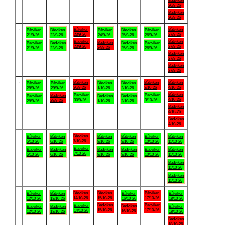
Badviken
20/9-26
Badviken
20/9-26
.
Båtviken
Båtviken
Båtviken
Båtviken
Båtviken
Båtviken
Båtviken
23/9-26
27/9-26
21/9-26
22/9-26
24/9-26
25/9-26
26/9-26
Badviken
Båtviken
Badviken
Badviken
Badviken
Badviken
Badviken
23/9-26
27/9-26
24/9-26
21/9-26
22/9-26
25/9-26
26/9-26
Badviken
27/9-26
Badviken
27/9-26
.
Båtviken
Båtviken
Båtviken
Båtviken
Båtviken
Båtviken
Båtviken
30/9-26
3/10-26
4/10-26
28/9-26
29/9-26
1/10-26
2/10-26
Båtviken
Badviken
Badviken
Badviken
Badviken
Badviken
Badviken
4/10-26
30/9-26
3/10-26
29/9-26
28/9-26
1/10-26
2/10-26
Badviken
4/10-26
Badviken
4/10-26
.
Båtviken
Båtviken
Båtviken
Båtviken
Båtviken
Båtviken
Båtviken
7/10-26
5/10-26
6/10-26
8/10-26
9/10-26
10/10-26
11/10-26
Badviken
Badviken
Badviken
Badviken
Badviken
Badviken
Båtviken
7/10-26
5/10-26
6/10-26
8/10-26
9/10-26
10/10-26
11/10-26
Badviken
11/10-26
Badviken
11/10-26
.
Båtviken
Båtviken
Båtviken
Båtviken
Båtviken
Båtviken
Båtviken
14/10-26
15/10-26
17/10-26
12/10-26
13/10-26
16/10-26
18/10-26
Badviken
Badviken
Badviken
Badviken
Badviken
Badviken
Båtviken
15/10-26
17/10-26
14/10-26
16/10-26
12/10-26
13/10-26
18/10-26
Badviken
18/10-26