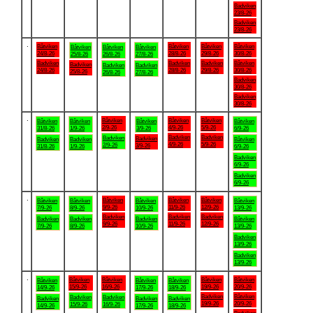
Badviken
23/8-26
Badviken
23/8-26
.
Båtviken
Båtviken
Båtviken
Båtviken
Båtviken
Båtviken
Båtviken
24/8-26
28/8-26
29/8-26
30/8-26
25/8-26
26/8-26
27/8-26
Badviken
Badviken
Badviken
Båtviken
Badviken
Badviken
Badviken
24/8-26
28/8-26
29/8-26
30/8-26
25/8-26
26/8-26
27/8-26
Badviken
30/8-26
Badviken
30/8-26
.
Båtviken
Båtviken
Båtviken
Båtviken
Båtviken
Båtviken
Båtviken
2/9-26
4/9-26
5/9-26
31/8-26
1/9-26
3/9-26
6/9-26
Badviken
Badviken
Badviken
Badviken
Badviken
Badviken
Båtviken
4/9-26
5/9-26
2/9-26
3/9-26
31/8-26
1/9-26
6/9-26
Badviken
6/9-26
Badviken
6/9-26
.
Båtviken
Båtviken
Båtviken
Båtviken
Båtviken
Båtviken
Båtviken
9/9-26
11/9-26
12/9-26
7/9-26
8/9-26
10/9-26
13/9-26
Badviken
Badviken
Badviken
Badviken
Badviken
Badviken
Båtviken
9/9-26
11/9-26
12/9-26
7/9-26
8/9-26
10/9-26
13/9-26
Badviken
13/9-26
Badviken
13/9-26
.
Båtviken
Båtviken
Båtviken
Båtviken
Båtviken
Båtviken
Båtviken
15/9-26
16/9-26
19/9-26
20/9-26
14/9-26
17/9-26
18/9-26
Badviken
Båtviken
Badviken
Badviken
Badviken
Badviken
Badviken
19/9-26
20/9-26
15/9-26
16/9-26
14/9-26
17/9-26
18/9-26