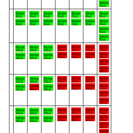
Badviken
2/5-27
.
Båtviken
Båtviken
Båtviken
Båtviken
Båtviken
Båtviken
Båtviken
3/5-27
4/5-27
5/5-27
6/5-27
7/5-27
8/5-27
9/5-27
Badviken
Badviken
Badviken
Badviken
Badviken
Badviken
Båtviken
3/5-27
4/5-27
5/5-27
6/5-27
7/5-27
8/5-27
9/5-27
Badviken
9/5-27
Badviken
9/5-27
.
Båtviken
Båtviken
Båtviken
Båtviken
Båtviken
Båtviken
Båtviken
13/5-27
14/5-27
15/5-27
16/5-27
10/5-27
11/5-27
12/5-27
Badviken
Badviken
Badviken
Båtviken
Badviken
Badviken
Badviken
13/5-27
14/5-27
15/5-27
16/5-27
10/5-27
11/5-27
12/5-27
Badviken
16/5-27
Badviken
16/5-27
.
Båtviken
Båtviken
Båtviken
Båtviken
Båtviken
Båtviken
Båtviken
20/5-27
21/5-27
22/5-27
23/5-27
17/5-27
18/5-27
19/5-27
Badviken
Badviken
Badviken
Båtviken
Badviken
Badviken
Badviken
20/5-27
21/5-27
22/5-27
23/5-27
18/5-27
17/5-27
19/5-27
Badviken
23/5-27
Badviken
23/5-27
.
Båtviken
Båtviken
Båtviken
Båtviken
Båtviken
Båtviken
Båtviken
27/5-27
28/5-27
29/5-27
30/5-27
24/5-27
25/5-27
26/5-27
Badviken
Badviken
Badviken
Båtviken
Badviken
Badviken
Badviken
27/5-27
28/5-27
29/5-27
30/5-27
24/5-27
25/5-27
26/5-27
Badviken
30/5-27
Badviken