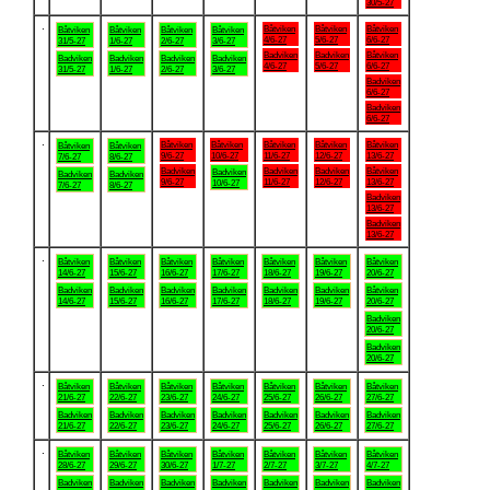
30/5-27
.
Båtviken
Båtviken
Båtviken
Båtviken
Båtviken
Båtviken
Båtviken
4/6-27
5/6-27
6/6-27
31/5-27
1/6-27
2/6-27
3/6-27
Badviken
Badviken
Båtviken
Badviken
Badviken
Badviken
Badviken
4/6-27
5/6-27
6/6-27
31/5-27
1/6-27
2/6-27
3/6-27
Badviken
6/6-27
Badviken
6/6-27
.
Båtviken
Båtviken
Båtviken
Båtviken
Båtviken
Båtviken
Båtviken
9/6-27
10/6-27
11/6-27
12/6-27
13/6-27
7/6-27
8/6-27
Badviken
Badviken
Badviken
Båtviken
Badviken
Badviken
Badviken
9/6-27
11/6-27
12/6-27
13/6-27
10/6-27
7/6-27
8/6-27
Badviken
13/6-27
Badviken
13/6-27
.
Båtviken
Båtviken
Båtviken
Båtviken
Båtviken
Båtviken
Båtviken
14/6-27
15/6-27
16/6-27
17/6-27
18/6-27
19/6-27
20/6-27
Badviken
Badviken
Badviken
Badviken
Badviken
Badviken
Båtviken
14/6-27
15/6-27
16/6-27
17/6-27
18/6-27
19/6-27
20/6-27
Badviken
20/6-27
Badviken
20/6-27
.
Båtviken
Båtviken
Båtviken
Båtviken
Båtviken
Båtviken
Båtviken
21/6-27
22/6-27
23/6-27
24/6-27
25/6-27
26/6-27
27/6-27
Badviken
Badviken
Badviken
Badviken
Badviken
Badviken
Badviken
21/6-27
22/6-27
23/6-27
24/6-27
25/6-27
26/6-27
27/6-27
.
Båtviken
Båtviken
Båtviken
Båtviken
Båtviken
Båtviken
Båtviken
28/6-27
29/6-27
30/6-27
1/7-27
2/7-27
3/7-27
4/7-27
Badviken
Badviken
Badviken
Badviken
Badviken
Badviken
Badviken