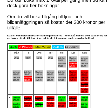
Du kan boka max 1 kväll per gång men du kan
dock göra fler bokningar.
Om du vill boka tillgång till ljud- och
bildanläggningen så kostar det 200 kronor per
tillfälle.
Kvälls- och helgschema för Samlingslokalerna - klicka på den tid som passar dig för
att boka - när du klickat på en tid får du information om kostnad och tillval.
LEDIG
UPPTAGEN
RESERVERAD
VALD TID
EJ BOKBAR
Mån
Tis
Ons
Tor
Fre
Lör
Sön
.
3/8-26
4/8-26
5/8-26
6/8-26
Båtviken
Båtviken
Båtviken
7/8-26
8/8-26
9/8-26
Badviken
Badviken
Badviken
7/8-26
8/8-26
9/8-26
.
Båtviken
Båtviken
Båtviken
Båtviken
Båtviken
Båtviken
Båtviken
10/8-26
11/8-26
12/8-26
13/8-26
14/8-26
15/8-26
16/8-26
Badviken
Badviken
Badviken
Badviken
Badviken
Badviken
Båtviken
10/8-26
11/8-26
12/8-26
13/8-26
14/8-26
15/8-26
16/8-26
Badviken
16/8-26
Badviken
16/8-26
.
Båtviken
Båtviken
Båtviken
Båtviken
Båtviken
Båtviken
Båtviken
18/8-26
19/8-26
20/8-26
22/8-26
17/8-26
21/8-26
23/8-26
Badviken
Badviken
Badviken
Badviken
Badviken
Badviken
Båtviken
18/8-26
20/8-26
22/8-26
19/8-26
21/8-26
17/8-26
23/8-26