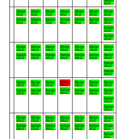
4/4-27
.
Båtviken
Båtviken
Båtviken
Båtviken
Båtviken
Båtviken
Båtviken
5/4-27
6/4-27
7/4-27
8/4-27
9/4-27
10/4-27
11/4-27
Badviken
Badviken
Badviken
Badviken
Badviken
Badviken
Båtviken
5/4-27
6/4-27
7/4-27
8/4-27
9/4-27
10/4-27
11/4-27
Badviken
11/4-27
Badviken
11/4-27
.
Båtviken
Båtviken
Båtviken
Båtviken
Båtviken
Båtviken
Båtviken
12/4-27
13/4-27
14/4-27
15/4-27
16/4-27
17/4-27
18/4-27
Badviken
Badviken
Badviken
Badviken
Badviken
Badviken
Båtviken
12/4-27
13/4-27
14/4-27
15/4-27
16/4-27
17/4-27
18/4-27
Badviken
18/4-27
Badviken
18/4-27
.
Båtviken
Båtviken
Båtviken
Båtviken
Båtviken
Båtviken
Båtviken
22/4-27
19/4-27
20/4-27
21/4-27
23/4-27
24/4-27
25/4-27
Badviken
Badviken
Badviken
Badviken
Badviken
Badviken
Båtviken
22/4-27
19/4-27
20/4-27
21/4-27
23/4-27
24/4-27
25/4-27
Badviken
25/4-27
Badviken
25/4-27
.
Båtviken
Båtviken
Båtviken
Båtviken
Båtviken
Båtviken
Båtviken
26/4-27
27/4-27
28/4-27
29/4-27
30/4-27
1/5-27
2/5-27
Badviken
Badviken
Badviken
Badviken
Badviken
Badviken
Båtviken
26/4-27
27/4-27
28/4-27
29/4-27
30/4-27
1/5-27
2/5-27
Badviken
2/5-27