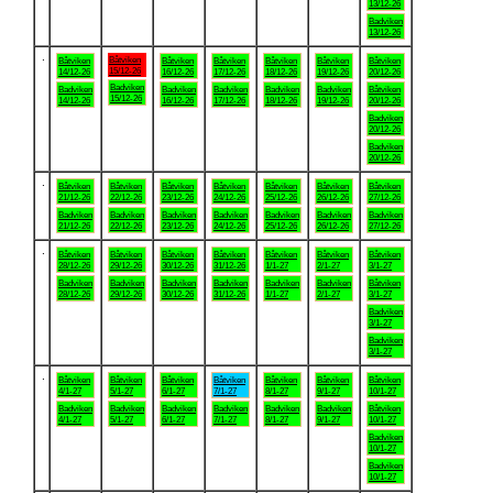
13/12-26
Badviken
13/12-26
.
Båtviken
Båtviken
Båtviken
Båtviken
Båtviken
Båtviken
Båtviken
15/12-26
14/12-26
16/12-26
17/12-26
18/12-26
19/12-26
20/12-26
Badviken
Badviken
Badviken
Badviken
Badviken
Badviken
Båtviken
15/12-26
14/12-26
16/12-26
17/12-26
18/12-26
19/12-26
20/12-26
Badviken
20/12-26
Badviken
20/12-26
.
Båtviken
Båtviken
Båtviken
Båtviken
Båtviken
Båtviken
Båtviken
21/12-26
22/12-26
23/12-26
24/12-26
25/12-26
26/12-26
27/12-26
Badviken
Badviken
Badviken
Badviken
Badviken
Badviken
Badviken
21/12-26
22/12-26
23/12-26
24/12-26
25/12-26
26/12-26
27/12-26
.
Båtviken
Båtviken
Båtviken
Båtviken
Båtviken
Båtviken
Båtviken
28/12-26
29/12-26
30/12-26
31/12-26
1/1-27
2/1-27
3/1-27
Badviken
Badviken
Badviken
Badviken
Badviken
Badviken
Båtviken
28/12-26
29/12-26
30/12-26
31/12-26
1/1-27
2/1-27
3/1-27
Badviken
3/1-27
Badviken
3/1-27
.
Båtviken
Båtviken
Båtviken
Båtviken
Båtviken
Båtviken
Båtviken
4/1-27
5/1-27
6/1-27
7/1-27
8/1-27
9/1-27
10/1-27
Badviken
Badviken
Badviken
Badviken
Badviken
Badviken
Båtviken
4/1-27
5/1-27
6/1-27
7/1-27
8/1-27
9/1-27
10/1-27
Badviken
10/1-27
Badviken
10/1-27