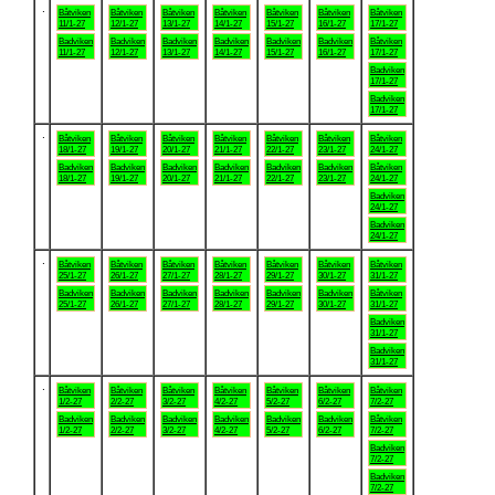
.
Båtviken
Båtviken
Båtviken
Båtviken
Båtviken
Båtviken
Båtviken
11/1-27
12/1-27
13/1-27
14/1-27
15/1-27
16/1-27
17/1-27
Badviken
Badviken
Badviken
Badviken
Badviken
Badviken
Båtviken
11/1-27
12/1-27
13/1-27
14/1-27
15/1-27
16/1-27
17/1-27
Badviken
17/1-27
Badviken
17/1-27
.
Båtviken
Båtviken
Båtviken
Båtviken
Båtviken
Båtviken
Båtviken
18/1-27
19/1-27
20/1-27
21/1-27
22/1-27
23/1-27
24/1-27
Badviken
Badviken
Badviken
Badviken
Badviken
Badviken
Båtviken
18/1-27
19/1-27
20/1-27
21/1-27
22/1-27
23/1-27
24/1-27
Badviken
24/1-27
Badviken
24/1-27
.
Båtviken
Båtviken
Båtviken
Båtviken
Båtviken
Båtviken
Båtviken
25/1-27
26/1-27
27/1-27
28/1-27
29/1-27
30/1-27
31/1-27
Badviken
Badviken
Badviken
Badviken
Badviken
Badviken
Båtviken
25/1-27
26/1-27
27/1-27
28/1-27
29/1-27
30/1-27
31/1-27
Badviken
31/1-27
Badviken
31/1-27
.
Båtviken
Båtviken
Båtviken
Båtviken
Båtviken
Båtviken
Båtviken
1/2-27
2/2-27
3/2-27
4/2-27
5/2-27
6/2-27
7/2-27
Badviken
Badviken
Badviken
Badviken
Badviken
Badviken
Båtviken
1/2-27
2/2-27
3/2-27
4/2-27
5/2-27
6/2-27
7/2-27
Badviken
7/2-27
Badviken
7/2-27