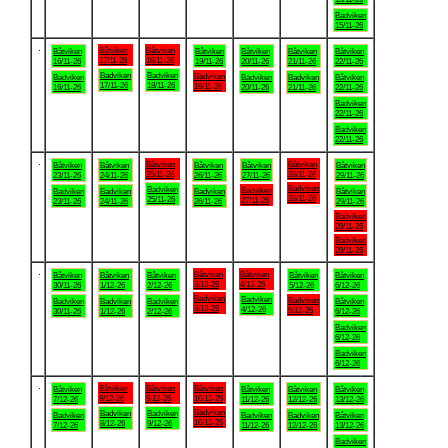
Badviken
15/11-26
.
Båtviken
Båtviken
Båtviken
Båtviken
Båtviken
Båtviken
Båtviken
17/11-26
18/11-26
16/11-26
19/11-26
20/11-26
21/11-26
22/11-26
Badviken
Badviken
Badviken
Badviken
Badviken
Badviken
Båtviken
17/11-26
18/11-26
19/11-26
16/11-26
20/11-26
21/11-26
22/11-26
Badviken
22/11-26
Badviken
22/11-26
.
Båtviken
Båtviken
Båtviken
Båtviken
Båtviken
Båtviken
Båtviken
25/11-26
28/11-26
23/11-26
24/11-26
26/11-26
27/11-26
29/11-26
Badviken
Badviken
Badviken
Badviken
Badviken
Badviken
Båtviken
28/11-26
25/11-26
27/11-26
23/11-26
24/11-26
26/11-26
29/11-26
Badviken
29/11-26
Badviken
29/11-26
.
Båtviken
Båtviken
Båtviken
Båtviken
Båtviken
Båtviken
Båtviken
3/12-26
4/12-26
30/11-26
1/12-26
2/12-26
5/12-26
6/12-26
Badviken
Badviken
Badviken
Badviken
Badviken
Badviken
Båtviken
3/12-26
4/12-26
5/12-26
30/11-26
1/12-26
2/12-26
6/12-26
Badviken
6/12-26
Badviken
6/12-26
.
Båtviken
Båtviken
Båtviken
Båtviken
Båtviken
Båtviken
Båtviken
8/12-26
9/12-26
10/12-26
7/12-26
11/12-26
12/12-26
13/12-26
Badviken
Badviken
Badviken
Badviken
Badviken
Badviken
Båtviken
10/12-26
8/12-26
9/12-26
7/12-26
11/12-26
12/12-26
13/12-26
Badviken