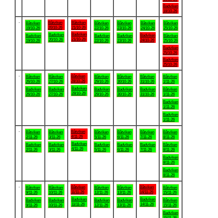
Badviken
18/10-26
.
Båtviken
Båtviken
Båtviken
Båtviken
Båtviken
Båtviken
Båtviken
20/10-26
21/10-26
19/10-26
22/10-26
23/10-26
24/10-26
25/10-26
Badviken
Badviken
Badviken
Badviken
Badviken
Badviken
Båtviken
21/10-26
20/10-26
24/10-26
19/10-26
22/10-26
23/10-26
25/10-26
Badviken
25/10-26
Badviken
25/10-26
.
Båtviken
Båtviken
Båtviken
Båtviken
Båtviken
Båtviken
Båtviken
28/10-26
26/10-26
27/10-26
29/10-26
30/10-26
31/10-26
1/11-26
Badviken
Badviken
Badviken
Badviken
Badviken
Badviken
Båtviken
28/10-26
26/10-26
27/10-26
29/10-26
30/10-26
31/10-26
1/11-26
Badviken
1/11-26
Badviken
1/11-26
.
Båtviken
Båtviken
Båtviken
Båtviken
Båtviken
Båtviken
Båtviken
4/11-26
2/11-26
3/11-26
5/11-26
6/11-26
7/11-26
8/11-26
Badviken
Badviken
Badviken
Badviken
Badviken
Badviken
Båtviken
4/11-26
2/11-26
3/11-26
5/11-26
6/11-26
7/11-26
8/11-26
Badviken
8/11-26
Badviken
8/11-26
.
Båtviken
Båtviken
Båtviken
Båtviken
Båtviken
Båtviken
Båtviken
11/11-26
14/11-26
9/11-26
10/11-26
12/11-26
13/11-26
15/11-26
Badviken
Badviken
Badviken
Badviken
Badviken
Badviken
Båtviken
11/11-26
14/11-26
9/11-26
10/11-26
12/11-26
13/11-26
15/11-26
Badviken
15/11-26