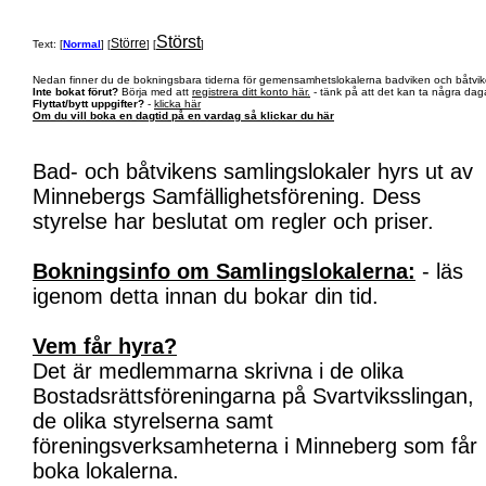
Störst
Större
Text: [
Normal
] [
] [
]
Nedan finner du de bokningsbara tiderna för gemensamhetslokalerna badviken och båtvik
Inte bokat förut?
Börja med att
registrera ditt konto här.
- tänk på att det kan ta några daga
Flyttat/bytt uppgifter?
-
klicka här
Om du vill boka en dagtid på en vardag så klickar du här
Bad- och båtvikens samlingslokaler hyrs ut av
Minnebergs Samfällighetsförening. Dess
styrelse har beslutat om regler och priser.
Bokningsinfo om Samlingslokalerna:
- läs
igenom detta innan du bokar din tid.
Vem får hyra?
Det är medlemmarna skrivna i de olika
Bostadsrättsföreningarna på Svartviksslingan,
de olika styrelserna samt
föreningsverksamheterna i Minneberg som får
boka lokalerna.