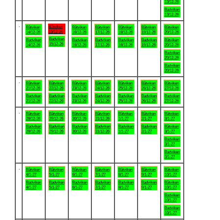
13/12-26
Badviken
13/12-26
.
Båtviken
Båtviken
Båtviken
Båtviken
Båtviken
Båtviken
Båtviken
15/12-26
14/12-26
16/12-26
17/12-26
18/12-26
19/12-26
20/12-26
Badviken
Badviken
Badviken
Badviken
Badviken
Badviken
Båtviken
15/12-26
14/12-26
16/12-26
17/12-26
18/12-26
19/12-26
20/12-26
Badviken
20/12-26
Badviken
20/12-26
.
Båtviken
Båtviken
Båtviken
Båtviken
Båtviken
Båtviken
Båtviken
21/12-26
22/12-26
23/12-26
24/12-26
25/12-26
26/12-26
27/12-26
Badviken
Badviken
Badviken
Badviken
Badviken
Badviken
Badviken
21/12-26
22/12-26
23/12-26
24/12-26
25/12-26
26/12-26
27/12-26
.
Båtviken
Båtviken
Båtviken
Båtviken
Båtviken
Båtviken
Båtviken
28/12-26
29/12-26
30/12-26
31/12-26
1/1-27
2/1-27
3/1-27
Badviken
Badviken
Badviken
Badviken
Badviken
Badviken
Båtviken
28/12-26
29/12-26
30/12-26
31/12-26
1/1-27
2/1-27
3/1-27
Badviken
3/1-27
Badviken
3/1-27
.
Båtviken
Båtviken
Båtviken
Båtviken
Båtviken
Båtviken
Båtviken
4/1-27
5/1-27
6/1-27
7/1-27
8/1-27
9/1-27
10/1-27
Badviken
Badviken
Badviken
Badviken
Badviken
Badviken
Båtviken
4/1-27
5/1-27
6/1-27
7/1-27
8/1-27
9/1-27
10/1-27
Badviken
10/1-27
Badviken
10/1-27