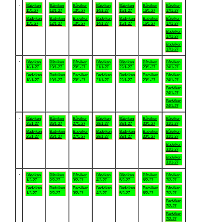
.
Båtviken
Båtviken
Båtviken
Båtviken
Båtviken
Båtviken
Båtviken
11/1-27
12/1-27
13/1-27
14/1-27
15/1-27
16/1-27
17/1-27
Badviken
Badviken
Badviken
Badviken
Badviken
Badviken
Båtviken
11/1-27
12/1-27
13/1-27
14/1-27
15/1-27
16/1-27
17/1-27
Badviken
17/1-27
Badviken
17/1-27
.
Båtviken
Båtviken
Båtviken
Båtviken
Båtviken
Båtviken
Båtviken
18/1-27
19/1-27
20/1-27
21/1-27
22/1-27
23/1-27
24/1-27
Badviken
Badviken
Badviken
Badviken
Badviken
Badviken
Båtviken
18/1-27
19/1-27
20/1-27
21/1-27
22/1-27
23/1-27
24/1-27
Badviken
24/1-27
Badviken
24/1-27
.
Båtviken
Båtviken
Båtviken
Båtviken
Båtviken
Båtviken
Båtviken
25/1-27
26/1-27
27/1-27
28/1-27
29/1-27
30/1-27
31/1-27
Badviken
Badviken
Badviken
Badviken
Badviken
Badviken
Båtviken
25/1-27
26/1-27
27/1-27
28/1-27
29/1-27
30/1-27
31/1-27
Badviken
31/1-27
Badviken
31/1-27
.
Båtviken
Båtviken
Båtviken
Båtviken
Båtviken
Båtviken
Båtviken
1/2-27
2/2-27
3/2-27
4/2-27
5/2-27
6/2-27
7/2-27
Badviken
Badviken
Badviken
Badviken
Badviken
Badviken
Båtviken
1/2-27
2/2-27
3/2-27
4/2-27
5/2-27
6/2-27
7/2-27
Badviken
7/2-27
Badviken
7/2-27