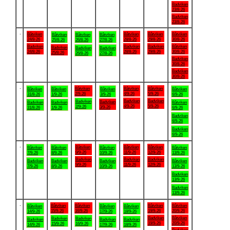
Badviken
23/8-26
Badviken
23/8-26
.
Båtviken
Båtviken
Båtviken
Båtviken
Båtviken
Båtviken
Båtviken
24/8-26
28/8-26
29/8-26
30/8-26
25/8-26
26/8-26
27/8-26
Badviken
Badviken
Badviken
Båtviken
Badviken
Badviken
Badviken
24/8-26
28/8-26
29/8-26
30/8-26
25/8-26
26/8-26
27/8-26
Badviken
30/8-26
Badviken
30/8-26
.
Båtviken
Båtviken
Båtviken
Båtviken
Båtviken
Båtviken
Båtviken
2/9-26
4/9-26
5/9-26
31/8-26
1/9-26
3/9-26
6/9-26
Badviken
Badviken
Badviken
Badviken
Badviken
Badviken
Båtviken
4/9-26
5/9-26
2/9-26
3/9-26
31/8-26
1/9-26
6/9-26
Badviken
6/9-26
Badviken
6/9-26
.
Båtviken
Båtviken
Båtviken
Båtviken
Båtviken
Båtviken
Båtviken
9/9-26
11/9-26
12/9-26
7/9-26
8/9-26
10/9-26
13/9-26
Badviken
Badviken
Badviken
Badviken
Badviken
Badviken
Båtviken
9/9-26
11/9-26
12/9-26
7/9-26
8/9-26
10/9-26
13/9-26
Badviken
13/9-26
Badviken
13/9-26
.
Båtviken
Båtviken
Båtviken
Båtviken
Båtviken
Båtviken
Båtviken
15/9-26
16/9-26
19/9-26
20/9-26
14/9-26
17/9-26
18/9-26
Badviken
Båtviken
Badviken
Badviken
Badviken
Badviken
Badviken
19/9-26
20/9-26
15/9-26
16/9-26
14/9-26
17/9-26
18/9-26