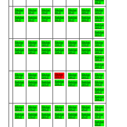
4/4-27
.
Båtviken
Båtviken
Båtviken
Båtviken
Båtviken
Båtviken
Båtviken
5/4-27
6/4-27
7/4-27
8/4-27
9/4-27
10/4-27
11/4-27
Badviken
Badviken
Badviken
Badviken
Badviken
Badviken
Båtviken
5/4-27
6/4-27
7/4-27
8/4-27
9/4-27
10/4-27
11/4-27
Badviken
11/4-27
Badviken
11/4-27
.
Båtviken
Båtviken
Båtviken
Båtviken
Båtviken
Båtviken
Båtviken
12/4-27
13/4-27
14/4-27
15/4-27
16/4-27
17/4-27
18/4-27
Badviken
Badviken
Badviken
Badviken
Badviken
Badviken
Båtviken
12/4-27
13/4-27
14/4-27
15/4-27
16/4-27
17/4-27
18/4-27
Badviken
18/4-27
Badviken
18/4-27
.
Båtviken
Båtviken
Båtviken
Båtviken
Båtviken
Båtviken
Båtviken
22/4-27
19/4-27
20/4-27
21/4-27
23/4-27
24/4-27
25/4-27
Badviken
Badviken
Badviken
Badviken
Badviken
Badviken
Båtviken
22/4-27
19/4-27
20/4-27
21/4-27
23/4-27
24/4-27
25/4-27
Badviken
25/4-27
Badviken
25/4-27
.
Båtviken
Båtviken
Båtviken
Båtviken
Båtviken
Båtviken
Båtviken
26/4-27
27/4-27
28/4-27
29/4-27
30/4-27
1/5-27
2/5-27
Badviken
Badviken
Badviken
Badviken
Badviken
Badviken
Båtviken
26/4-27
27/4-27
28/4-27
29/4-27
30/4-27
1/5-27
2/5-27
Badviken
2/5-27