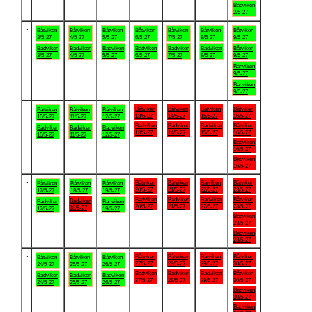
Badviken
2/5-27
.
Båtviken
Båtviken
Båtviken
Båtviken
Båtviken
Båtviken
Båtviken
3/5-27
4/5-27
5/5-27
6/5-27
7/5-27
8/5-27
9/5-27
Badviken
Badviken
Badviken
Badviken
Badviken
Badviken
Båtviken
3/5-27
4/5-27
5/5-27
6/5-27
7/5-27
8/5-27
9/5-27
Badviken
9/5-27
Badviken
9/5-27
.
Båtviken
Båtviken
Båtviken
Båtviken
Båtviken
Båtviken
Båtviken
13/5-27
14/5-27
15/5-27
16/5-27
10/5-27
11/5-27
12/5-27
Badviken
Badviken
Badviken
Båtviken
Badviken
Badviken
Badviken
13/5-27
14/5-27
15/5-27
16/5-27
10/5-27
11/5-27
12/5-27
Badviken
16/5-27
Badviken
16/5-27
.
Båtviken
Båtviken
Båtviken
Båtviken
Båtviken
Båtviken
Båtviken
20/5-27
21/5-27
22/5-27
23/5-27
17/5-27
18/5-27
19/5-27
Badviken
Badviken
Badviken
Båtviken
Badviken
Badviken
Badviken
20/5-27
21/5-27
22/5-27
23/5-27
18/5-27
17/5-27
19/5-27
Badviken
23/5-27
Badviken
23/5-27
.
Båtviken
Båtviken
Båtviken
Båtviken
Båtviken
Båtviken
Båtviken
27/5-27
28/5-27
29/5-27
30/5-27
24/5-27
25/5-27
26/5-27
Badviken
Badviken
Badviken
Båtviken
Badviken
Badviken
Badviken
27/5-27
28/5-27
29/5-27
30/5-27
24/5-27
25/5-27
26/5-27
Badviken
30/5-27
Badviken