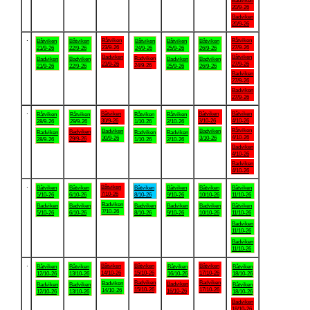
Badviken
20/9-26
Badviken
20/9-26
.
Båtviken
Båtviken
Båtviken
Båtviken
Båtviken
Båtviken
Båtviken
23/9-26
27/9-26
21/9-26
22/9-26
24/9-26
25/9-26
26/9-26
Badviken
Båtviken
Badviken
Badviken
Badviken
Badviken
Badviken
23/9-26
27/9-26
24/9-26
21/9-26
22/9-26
25/9-26
26/9-26
Badviken
27/9-26
Badviken
27/9-26
.
Båtviken
Båtviken
Båtviken
Båtviken
Båtviken
Båtviken
Båtviken
30/9-26
3/10-26
4/10-26
28/9-26
29/9-26
1/10-26
2/10-26
Båtviken
Badviken
Badviken
Badviken
Badviken
Badviken
Badviken
4/10-26
30/9-26
3/10-26
29/9-26
28/9-26
1/10-26
2/10-26
Badviken
4/10-26
Badviken
4/10-26
.
Båtviken
Båtviken
Båtviken
Båtviken
Båtviken
Båtviken
Båtviken
7/10-26
5/10-26
6/10-26
8/10-26
9/10-26
10/10-26
11/10-26
Badviken
Badviken
Badviken
Badviken
Badviken
Badviken
Båtviken
7/10-26
5/10-26
6/10-26
8/10-26
9/10-26
10/10-26
11/10-26
Badviken
11/10-26
Badviken
11/10-26
.
Båtviken
Båtviken
Båtviken
Båtviken
Båtviken
Båtviken
Båtviken
14/10-26
15/10-26
17/10-26
12/10-26
13/10-26
16/10-26
18/10-26
Badviken
Badviken
Badviken
Badviken
Badviken
Badviken
Båtviken
15/10-26
17/10-26
14/10-26
16/10-26
12/10-26
13/10-26
18/10-26
Badviken
18/10-26