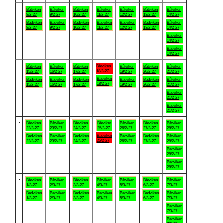
.
Båtviken
Båtviken
Båtviken
Båtviken
Båtviken
Båtviken
Båtviken
8/2-27
9/2-27
10/2-27
11/2-27
12/2-27
13/2-27
14/2-27
Badviken
Badviken
Badviken
Badviken
Badviken
Badviken
Båtviken
8/2-27
9/2-27
10/2-27
11/2-27
12/2-27
13/2-27
14/2-27
Badviken
14/2-27
Badviken
14/2-27
.
Båtviken
Båtviken
Båtviken
Båtviken
Båtviken
Båtviken
Båtviken
18/2-27
15/2-27
16/2-27
17/2-27
19/2-27
20/2-27
21/2-27
Badviken
Badviken
Badviken
Badviken
Badviken
Badviken
Båtviken
18/2-27
15/2-27
16/2-27
17/2-27
19/2-27
20/2-27
21/2-27
Badviken
21/2-27
Badviken
21/2-27
.
Båtviken
Båtviken
Båtviken
Båtviken
Båtviken
Båtviken
Båtviken
22/2-27
23/2-27
24/2-27
25/2-27
26/2-27
27/2-27
28/2-27
Badviken
Badviken
Badviken
Badviken
Badviken
Badviken
Båtviken
25/2-27
22/2-27
23/2-27
24/2-27
26/2-27
27/2-27
28/2-27
Badviken
28/2-27
Badviken
28/2-27
.
Båtviken
Båtviken
Båtviken
Båtviken
Båtviken
Båtviken
Båtviken
1/3-27
2/3-27
3/3-27
4/3-27
5/3-27
6/3-27
7/3-27
Badviken
Badviken
Badviken
Badviken
Badviken
Badviken
Båtviken
1/3-27
2/3-27
3/3-27
4/3-27
5/3-27
6/3-27
7/3-27
Badviken
7/3-27
Badviken