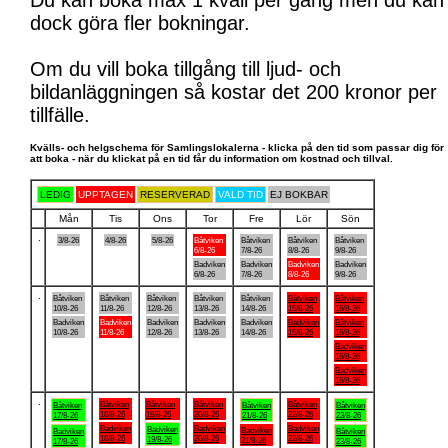
Du kan boka max 1 kväll per gång men du kan
dock göra fler bokningar.
Om du vill boka tillgång till ljud- och
bildanläggningen så kostar det 200 kronor per
tillfälle.
Kvälls- och helgschema för Samlingslokalerna - klicka på den tid som passar dig för
att boka - när du klickat på en tid får du information om kostnad och tillval.
LEDIG
UPPTAGEN
RESERVERAD
VALD TID
EJ BOKBAR
Mån
Tis
Ons
Tor
Fre
Lör
Sön
.
3/8-26
4/8-26
5/8-26
Båtviken
Båtviken
Båtviken
Båtviken
6/8-26
7/8-26
8/8-26
9/8-26
Badviken
Badviken
Badviken
Badviken
6/8-26
7/8-26
8/8-26
9/8-26
.
Båtviken
Båtviken
Båtviken
Båtviken
Båtviken
Båtviken
Båtviken
10/8-26
11/8-26
12/8-26
13/8-26
14/8-26
15/8-26
16/8-26
Badviken
Badviken
Badviken
Badviken
Badviken
Badviken
Båtviken
10/8-26
11/8-26
12/8-26
13/8-26
14/8-26
15/8-26
16/8-26
Badviken
16/8-26
Badviken
16/8-26
.
Båtviken
Båtviken
Båtviken
Båtviken
Båtviken
Båtviken
Båtviken
18/8-26
19/8-26
20/8-26
22/8-26
17/8-26
21/8-26
23/8-26
Badviken
Badviken
Badviken
Badviken
Badviken
Badviken
Båtviken
18/8-26
20/8-26
22/8-26
19/8-26
21/8-26
17/8-26
23/8-26