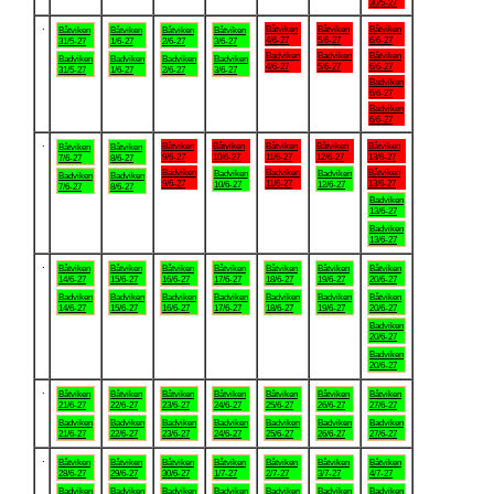
30/5-27
.
Båtviken
Båtviken
Båtviken
Båtviken
Båtviken
Båtviken
Båtviken
4/6-27
5/6-27
6/6-27
31/5-27
1/6-27
2/6-27
3/6-27
Badviken
Badviken
Båtviken
Badviken
Badviken
Badviken
Badviken
4/6-27
5/6-27
6/6-27
31/5-27
1/6-27
2/6-27
3/6-27
Badviken
6/6-27
Badviken
6/6-27
.
Båtviken
Båtviken
Båtviken
Båtviken
Båtviken
Båtviken
Båtviken
9/6-27
10/6-27
11/6-27
12/6-27
13/6-27
7/6-27
8/6-27
Badviken
Badviken
Båtviken
Badviken
Badviken
Badviken
Badviken
9/6-27
11/6-27
13/6-27
10/6-27
12/6-27
7/6-27
8/6-27
Badviken
13/6-27
Badviken
13/6-27
.
Båtviken
Båtviken
Båtviken
Båtviken
Båtviken
Båtviken
Båtviken
14/6-27
15/6-27
16/6-27
17/6-27
18/6-27
19/6-27
20/6-27
Badviken
Badviken
Badviken
Badviken
Badviken
Badviken
Båtviken
14/6-27
15/6-27
16/6-27
17/6-27
18/6-27
19/6-27
20/6-27
Badviken
20/6-27
Badviken
20/6-27
.
Båtviken
Båtviken
Båtviken
Båtviken
Båtviken
Båtviken
Båtviken
21/6-27
22/6-27
23/6-27
24/6-27
25/6-27
26/6-27
27/6-27
Badviken
Badviken
Badviken
Badviken
Badviken
Badviken
Badviken
21/6-27
22/6-27
23/6-27
24/6-27
25/6-27
26/6-27
27/6-27
.
Båtviken
Båtviken
Båtviken
Båtviken
Båtviken
Båtviken
Båtviken
28/6-27
29/6-27
30/6-27
1/7-27
2/7-27
3/7-27
4/7-27
Badviken
Badviken
Badviken
Badviken
Badviken
Badviken
Badviken