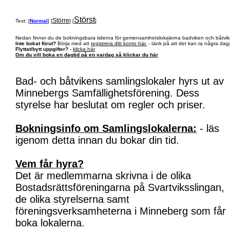
Störst
Större
Text: [
Normal
] [
] [
]
Nedan finner du de bokningsbara tiderna för gemensamhetslokalerna badviken och båtvik
Inte bokat förut?
Börja med att
registrera ditt konto här.
- tänk på att det kan ta några daga
Flyttat/bytt uppgifter?
-
klicka här
Om du vill boka en dagtid på en vardag så klickar du här
Bad- och båtvikens samlingslokaler hyrs ut av
Minnebergs Samfällighetsförening. Dess
styrelse har beslutat om regler och priser.
Bokningsinfo om Samlingslokalerna:
- läs
igenom detta innan du bokar din tid.
Vem får hyra?
Det är medlemmarna skrivna i de olika
Bostadsrättsföreningarna på Svartviksslingan,
de olika styrelserna samt
föreningsverksamheterna i Minneberg som får
boka lokalerna.