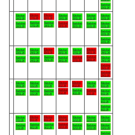
Badviken
15/11-26
.
Båtviken
Båtviken
Båtviken
Båtviken
Båtviken
Båtviken
Båtviken
17/11-26
18/11-26
16/11-26
19/11-26
20/11-26
21/11-26
22/11-26
Badviken
Badviken
Badviken
Badviken
Badviken
Badviken
Båtviken
17/11-26
18/11-26
19/11-26
16/11-26
20/11-26
21/11-26
22/11-26
Badviken
22/11-26
Badviken
22/11-26
.
Båtviken
Båtviken
Båtviken
Båtviken
Båtviken
Båtviken
Båtviken
25/11-26
28/11-26
23/11-26
24/11-26
26/11-26
27/11-26
29/11-26
Badviken
Badviken
Badviken
Badviken
Badviken
Badviken
Båtviken
28/11-26
25/11-26
27/11-26
23/11-26
24/11-26
26/11-26
29/11-26
Badviken
29/11-26
Badviken
29/11-26
.
Båtviken
Båtviken
Båtviken
Båtviken
Båtviken
Båtviken
Båtviken
3/12-26
4/12-26
30/11-26
1/12-26
2/12-26
5/12-26
6/12-26
Badviken
Badviken
Badviken
Badviken
Badviken
Badviken
Båtviken
3/12-26
4/12-26
5/12-26
30/11-26
1/12-26
2/12-26
6/12-26
Badviken
6/12-26
Badviken
6/12-26
.
Båtviken
Båtviken
Båtviken
Båtviken
Båtviken
Båtviken
Båtviken
8/12-26
9/12-26
10/12-26
7/12-26
11/12-26
12/12-26
13/12-26
Badviken
Badviken
Badviken
Badviken
Badviken
Badviken
Båtviken
10/12-26
8/12-26
9/12-26
7/12-26
11/12-26
12/12-26
13/12-26
Badviken