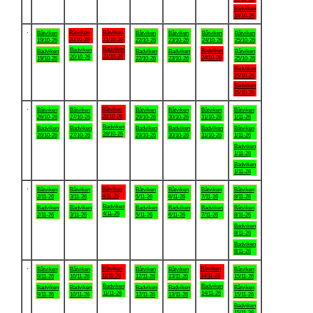
Badviken
18/10-26
.
Båtviken
Båtviken
Båtviken
Båtviken
Båtviken
Båtviken
Båtviken
20/10-26
21/10-26
19/10-26
22/10-26
23/10-26
24/10-26
25/10-26
Badviken
Badviken
Badviken
Badviken
Badviken
Badviken
Båtviken
21/10-26
20/10-26
24/10-26
19/10-26
22/10-26
23/10-26
25/10-26
Badviken
25/10-26
Badviken
25/10-26
.
Båtviken
Båtviken
Båtviken
Båtviken
Båtviken
Båtviken
Båtviken
28/10-26
26/10-26
27/10-26
29/10-26
30/10-26
31/10-26
1/11-26
Badviken
Badviken
Badviken
Badviken
Badviken
Badviken
Båtviken
28/10-26
26/10-26
27/10-26
29/10-26
30/10-26
31/10-26
1/11-26
Badviken
1/11-26
Badviken
1/11-26
.
Båtviken
Båtviken
Båtviken
Båtviken
Båtviken
Båtviken
Båtviken
4/11-26
2/11-26
3/11-26
5/11-26
6/11-26
7/11-26
8/11-26
Badviken
Badviken
Badviken
Badviken
Badviken
Badviken
Båtviken
4/11-26
2/11-26
3/11-26
5/11-26
6/11-26
7/11-26
8/11-26
Badviken
8/11-26
Badviken
8/11-26
.
Båtviken
Båtviken
Båtviken
Båtviken
Båtviken
Båtviken
Båtviken
11/11-26
14/11-26
9/11-26
10/11-26
12/11-26
13/11-26
15/11-26
Badviken
Badviken
Badviken
Badviken
Badviken
Badviken
Båtviken
11/11-26
14/11-26
9/11-26
10/11-26
12/11-26
13/11-26
15/11-26
Badviken
15/11-26