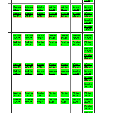
7/3-27
.
Båtviken
Båtviken
Båtviken
Båtviken
Båtviken
Båtviken
Båtviken
8/3-27
9/3-27
10/3-27
11/3-27
12/3-27
13/3-27
14/3-27
Badviken
Badviken
Badviken
Badviken
Badviken
Badviken
Båtviken
8/3-27
9/3-27
10/3-27
11/3-27
12/3-27
13/3-27
14/3-27
Badviken
14/3-27
Badviken
14/3-27
.
Båtviken
Båtviken
Båtviken
Båtviken
Båtviken
Båtviken
Båtviken
15/3-27
16/3-27
17/3-27
18/3-27
19/3-27
20/3-27
21/3-27
Badviken
Badviken
Badviken
Badviken
Badviken
Badviken
Båtviken
15/3-27
16/3-27
17/3-27
18/3-27
19/3-27
20/3-27
21/3-27
Badviken
21/3-27
Badviken
21/3-27
.
Båtviken
Båtviken
Båtviken
Båtviken
Båtviken
Båtviken
Båtviken
22/3-27
23/3-27
24/3-27
25/3-27
26/3-27
27/3-27
28/3-27
Badviken
Badviken
Badviken
Badviken
Badviken
Badviken
Båtviken
22/3-27
23/3-27
24/3-27
25/3-27
26/3-27
27/3-27
28/3-27
Badviken
28/3-27
Badviken
28/3-27
.
Båtviken
Båtviken
Båtviken
Båtviken
Båtviken
Båtviken
Båtviken
29/3-27
30/3-27
31/3-27
1/4-27
2/4-27
3/4-27
4/4-27
Badviken
Badviken
Badviken
Badviken
Badviken
Badviken
Båtviken
29/3-27
30/3-27
31/3-27
1/4-27
2/4-27
3/4-27
4/4-27
Badviken
4/4-27
Badviken