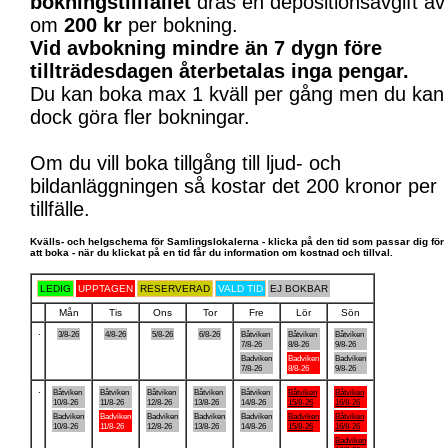
bokningstillfället
dras en depositionsavgift av
om
200 kr
per bokning.
Vid avbokning mindre än 7 dygn före
tillträdesdagen återbetalas inga pengar.
Du kan boka max 1 kväll per gång men du kan
dock göra fler bokningar.
Om du vill boka tillgång till ljud- och
bildanläggningen så kostar det 200 kronor per
tillfälle.
Kvälls- och helgschema för Samlingslokalerna - klicka på den tid som passar dig för
att boka - när du klickat på en tid får du information om kostnad och tillval.
LEDIG
UPPTAGEN
RESERVERAD
VALD TID
EJ BOKBAR
Mån
Tis
Ons
Tor
Fre
Lör
Sön
.
3/8-26
4/8-26
5/8-26
6/8-26
Båtviken
Båtviken
Båtviken
7/8-26
8/8-26
9/8-26
Badviken
Badviken
Badviken
7/8-26
8/8-26
9/8-26
.
Båtviken
Båtviken
Båtviken
Båtviken
Båtviken
Båtviken
Båtviken
10/8-26
11/8-26
12/8-26
13/8-26
14/8-26
15/8-26
16/8-26
Badviken
Badviken
Badviken
Badviken
Badviken
Badviken
Båtviken
10/8-26
11/8-26
12/8-26
13/8-26
14/8-26
15/8-26
16/8-26
Badviken