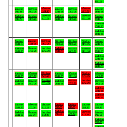
8/11-26
.
Båtviken
Båtviken
Båtviken
Båtviken
Båtviken
Båtviken
Båtviken
11/11-26
14/11-26
9/11-26
10/11-26
12/11-26
13/11-26
15/11-26
Badviken
Badviken
Badviken
Badviken
Badviken
Badviken
Båtviken
11/11-26
14/11-26
9/11-26
10/11-26
12/11-26
13/11-26
15/11-26
Badviken
15/11-26
Badviken
15/11-26
.
Båtviken
Båtviken
Båtviken
Båtviken
Båtviken
Båtviken
Båtviken
17/11-26
18/11-26
16/11-26
19/11-26
20/11-26
21/11-26
22/11-26
Badviken
Badviken
Badviken
Badviken
Badviken
Badviken
Båtviken
17/11-26
18/11-26
19/11-26
16/11-26
20/11-26
21/11-26
22/11-26
Badviken
22/11-26
Badviken
22/11-26
.
Båtviken
Båtviken
Båtviken
Båtviken
Båtviken
Båtviken
Båtviken
25/11-26
28/11-26
23/11-26
24/11-26
26/11-26
27/11-26
29/11-26
Badviken
Badviken
Badviken
Badviken
Badviken
Badviken
Båtviken
28/11-26
25/11-26
27/11-26
23/11-26
24/11-26
26/11-26
29/11-26
Badviken
29/11-26
Badviken
29/11-26
.
Båtviken
Båtviken
Båtviken
Båtviken
Båtviken
Båtviken
Båtviken
3/12-26
4/12-26
30/11-26
1/12-26
2/12-26
5/12-26
6/12-26
Badviken
Badviken
Badviken
Badviken
Badviken
Badviken
Båtviken
3/12-26
4/12-26
5/12-26
30/11-26
1/12-26
2/12-26
6/12-26
Badviken
6/12-26
Badviken