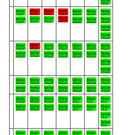
6/12-26
.
Båtviken
Båtviken
Båtviken
Båtviken
Båtviken
Båtviken
Båtviken
8/12-26
9/12-26
10/12-26
7/12-26
11/12-26
12/12-26
13/12-26
Badviken
Badviken
Badviken
Badviken
Badviken
Badviken
Båtviken
10/12-26
8/12-26
9/12-26
7/12-26
11/12-26
12/12-26
13/12-26
Badviken
13/12-26
Badviken
13/12-26
.
Båtviken
Båtviken
Båtviken
Båtviken
Båtviken
Båtviken
Båtviken
15/12-26
14/12-26
16/12-26
17/12-26
18/12-26
19/12-26
20/12-26
Badviken
Badviken
Badviken
Badviken
Badviken
Badviken
Båtviken
15/12-26
14/12-26
16/12-26
17/12-26
18/12-26
19/12-26
20/12-26
Badviken
20/12-26
Badviken
20/12-26
.
Båtviken
Båtviken
Båtviken
Båtviken
Båtviken
Båtviken
Båtviken
21/12-26
22/12-26
23/12-26
24/12-26
25/12-26
26/12-26
27/12-26
Badviken
Badviken
Badviken
Badviken
Badviken
Badviken
Badviken
21/12-26
22/12-26
23/12-26
24/12-26
25/12-26
26/12-26
27/12-26
.
Båtviken
Båtviken
Båtviken
Båtviken
Båtviken
Båtviken
Båtviken
28/12-26
29/12-26
30/12-26
31/12-26
1/1-27
2/1-27
3/1-27
Badviken
Badviken
Badviken
Badviken
Badviken
Badviken
Båtviken
28/12-26
29/12-26
30/12-26
31/12-26
1/1-27
2/1-27
3/1-27
Badviken
3/1-27
Badviken
3/1-27
.
Båtviken
Båtviken
Båtviken
Båtviken
Båtviken
Båtviken
Båtviken