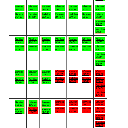
.
Båtviken
Båtviken
Båtviken
Båtviken
Båtviken
Båtviken
Båtviken
26/4-27
27/4-27
28/4-27
29/4-27
30/4-27
1/5-27
2/5-27
Badviken
Badviken
Badviken
Badviken
Badviken
Badviken
Båtviken
26/4-27
27/4-27
28/4-27
29/4-27
30/4-27
1/5-27
2/5-27
Badviken
2/5-27
Badviken
2/5-27
.
Båtviken
Båtviken
Båtviken
Båtviken
Båtviken
Båtviken
Båtviken
3/5-27
4/5-27
5/5-27
6/5-27
7/5-27
8/5-27
9/5-27
Badviken
Badviken
Badviken
Badviken
Badviken
Badviken
Båtviken
3/5-27
4/5-27
5/5-27
6/5-27
7/5-27
8/5-27
9/5-27
Badviken
9/5-27
Badviken
9/5-27
.
Båtviken
Båtviken
Båtviken
Båtviken
Båtviken
Båtviken
Båtviken
13/5-27
14/5-27
15/5-27
16/5-27
10/5-27
11/5-27
12/5-27
Badviken
Badviken
Badviken
Båtviken
Badviken
Badviken
Badviken
13/5-27
14/5-27
15/5-27
16/5-27
10/5-27
11/5-27
12/5-27
Badviken
16/5-27
Badviken
16/5-27
.
Båtviken
Båtviken
Båtviken
Båtviken
Båtviken
Båtviken
Båtviken
20/5-27
21/5-27
22/5-27
23/5-27
17/5-27
18/5-27
19/5-27
Badviken
Badviken
Badviken
Båtviken
Badviken
Badviken
Badviken
20/5-27
21/5-27
22/5-27
23/5-27
18/5-27
17/5-27
19/5-27
Badviken
23/5-27
Badviken
23/5-27