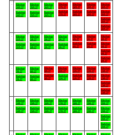
.
Båtviken
Båtviken
Båtviken
Båtviken
Båtviken
Båtviken
Båtviken
27/5-27
28/5-27
29/5-27
30/5-27
24/5-27
25/5-27
26/5-27
Badviken
Badviken
Badviken
Båtviken
Badviken
Badviken
Badviken
27/5-27
28/5-27
29/5-27
30/5-27
24/5-27
25/5-27
26/5-27
Badviken
30/5-27
Badviken
30/5-27
.
Båtviken
Båtviken
Båtviken
Båtviken
Båtviken
Båtviken
Båtviken
4/6-27
5/6-27
6/6-27
31/5-27
1/6-27
2/6-27
3/6-27
Badviken
Badviken
Båtviken
Badviken
Badviken
Badviken
Badviken
4/6-27
5/6-27
6/6-27
31/5-27
1/6-27
2/6-27
3/6-27
Badviken
6/6-27
Badviken
6/6-27
.
Båtviken
Båtviken
Båtviken
Båtviken
Båtviken
Båtviken
Båtviken
9/6-27
10/6-27
11/6-27
12/6-27
13/6-27
7/6-27
8/6-27
Badviken
Badviken
Badviken
Båtviken
Badviken
Badviken
Badviken
9/6-27
11/6-27
12/6-27
13/6-27
10/6-27
7/6-27
8/6-27
Badviken
13/6-27
Badviken
13/6-27
.
Båtviken
Båtviken
Båtviken
Båtviken
Båtviken
Båtviken
Båtviken
14/6-27
15/6-27
16/6-27
17/6-27
18/6-27
19/6-27
20/6-27
Badviken
Badviken
Badviken
Badviken
Badviken
Badviken
Båtviken
14/6-27
15/6-27
16/6-27
17/6-27
18/6-27
19/6-27
20/6-27
Badviken
20/6-27
Badviken
20/6-27
.
Båtviken
Båtviken
Båtviken
Båtviken
Båtviken
Båtviken
Båtviken