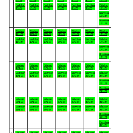
4/1-27
5/1-27
6/1-27
7/1-27
8/1-27
9/1-27
10/1-27
Badviken
Badviken
Badviken
Badviken
Badviken
Badviken
Båtviken
4/1-27
5/1-27
6/1-27
7/1-27
8/1-27
9/1-27
10/1-27
Badviken
10/1-27
Badviken
10/1-27
.
Båtviken
Båtviken
Båtviken
Båtviken
Båtviken
Båtviken
Båtviken
11/1-27
12/1-27
13/1-27
14/1-27
15/1-27
16/1-27
17/1-27
Badviken
Badviken
Badviken
Badviken
Badviken
Badviken
Båtviken
11/1-27
12/1-27
13/1-27
14/1-27
15/1-27
16/1-27
17/1-27
Badviken
17/1-27
Badviken
17/1-27
.
Båtviken
Båtviken
Båtviken
Båtviken
Båtviken
Båtviken
Båtviken
18/1-27
19/1-27
20/1-27
21/1-27
22/1-27
23/1-27
24/1-27
Badviken
Badviken
Badviken
Badviken
Badviken
Badviken
Båtviken
18/1-27
19/1-27
20/1-27
21/1-27
22/1-27
23/1-27
24/1-27
Badviken
24/1-27
Badviken
24/1-27
.
Båtviken
Båtviken
Båtviken
Båtviken
Båtviken
Båtviken
Båtviken
25/1-27
26/1-27
27/1-27
28/1-27
29/1-27
30/1-27
31/1-27
Badviken
Badviken
Badviken
Badviken
Badviken
Badviken
Båtviken
25/1-27
26/1-27
27/1-27
28/1-27
29/1-27
30/1-27
31/1-27
Badviken
31/1-27
Badviken
31/1-27
.
Båtviken
Båtviken
Båtviken
Båtviken
Båtviken
Båtviken
Båtviken