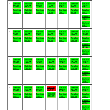
.
Båtviken
Båtviken
Båtviken
Båtviken
Båtviken
Båtviken
Båtviken
29/3-27
30/3-27
31/3-27
1/4-27
2/4-27
3/4-27
4/4-27
Badviken
Badviken
Badviken
Badviken
Badviken
Badviken
Båtviken
29/3-27
30/3-27
31/3-27
1/4-27
2/4-27
3/4-27
4/4-27
Badviken
4/4-27
Badviken
4/4-27
.
Båtviken
Båtviken
Båtviken
Båtviken
Båtviken
Båtviken
Båtviken
5/4-27
6/4-27
7/4-27
8/4-27
9/4-27
10/4-27
11/4-27
Badviken
Badviken
Badviken
Badviken
Badviken
Badviken
Båtviken
5/4-27
6/4-27
7/4-27
8/4-27
9/4-27
10/4-27
11/4-27
Badviken
11/4-27
Badviken
11/4-27
.
Båtviken
Båtviken
Båtviken
Båtviken
Båtviken
Båtviken
Båtviken
12/4-27
13/4-27
14/4-27
15/4-27
16/4-27
17/4-27
18/4-27
Badviken
Badviken
Badviken
Badviken
Badviken
Badviken
Båtviken
12/4-27
13/4-27
14/4-27
15/4-27
16/4-27
17/4-27
18/4-27
Badviken
18/4-27
Badviken
18/4-27
.
Båtviken
Båtviken
Båtviken
Båtviken
Båtviken
Båtviken
Båtviken
22/4-27
19/4-27
20/4-27
21/4-27
23/4-27
24/4-27
25/4-27
Badviken
Badviken
Badviken
Badviken
Badviken
Badviken
Båtviken
22/4-27
19/4-27
20/4-27
21/4-27
23/4-27
24/4-27
25/4-27
Badviken
25/4-27
Badviken
25/4-27