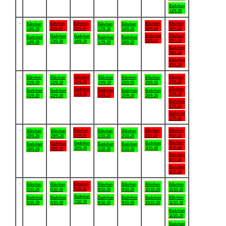
Badviken
13/9-26
.
Båtviken
Båtviken
Båtviken
Båtviken
Båtviken
Båtviken
Båtviken
15/9-26
16/9-26
19/9-26
20/9-26
14/9-26
17/9-26
18/9-26
Badviken
Båtviken
Badviken
Badviken
Badviken
Badviken
Badviken
19/9-26
20/9-26
15/9-26
16/9-26
14/9-26
17/9-26
18/9-26
Badviken
20/9-26
Badviken
20/9-26
.
Båtviken
Båtviken
Båtviken
Båtviken
Båtviken
Båtviken
Båtviken
23/9-26
27/9-26
21/9-26
22/9-26
24/9-26
25/9-26
26/9-26
Badviken
Båtviken
Badviken
Badviken
Badviken
Badviken
Badviken
23/9-26
27/9-26
24/9-26
21/9-26
22/9-26
25/9-26
26/9-26
Badviken
27/9-26
Badviken
27/9-26
.
Båtviken
Båtviken
Båtviken
Båtviken
Båtviken
Båtviken
Båtviken
30/9-26
3/10-26
4/10-26
28/9-26
29/9-26
1/10-26
2/10-26
Båtviken
Badviken
Badviken
Badviken
Badviken
Badviken
Badviken
4/10-26
30/9-26
3/10-26
29/9-26
28/9-26
1/10-26
2/10-26
Badviken
4/10-26
Badviken
4/10-26
.
Båtviken
Båtviken
Båtviken
Båtviken
Båtviken
Båtviken
Båtviken
7/10-26
5/10-26
6/10-26
8/10-26
9/10-26
10/10-26
11/10-26
Badviken
Badviken
Badviken
Badviken
Badviken
Badviken
Båtviken
7/10-26
5/10-26
6/10-26
8/10-26
9/10-26
10/10-26
11/10-26
Badviken
11/10-26
Badviken