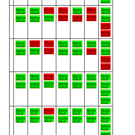
11/10-26
.
Båtviken
Båtviken
Båtviken
Båtviken
Båtviken
Båtviken
Båtviken
14/10-26
15/10-26
17/10-26
12/10-26
13/10-26
16/10-26
18/10-26
Badviken
Badviken
Badviken
Badviken
Badviken
Badviken
Båtviken
15/10-26
17/10-26
14/10-26
16/10-26
12/10-26
13/10-26
18/10-26
Badviken
18/10-26
Badviken
18/10-26
.
Båtviken
Båtviken
Båtviken
Båtviken
Båtviken
Båtviken
Båtviken
20/10-26
21/10-26
19/10-26
22/10-26
23/10-26
24/10-26
25/10-26
Badviken
Badviken
Badviken
Badviken
Badviken
Badviken
Båtviken
21/10-26
20/10-26
24/10-26
19/10-26
22/10-26
23/10-26
25/10-26
Badviken
25/10-26
Badviken
25/10-26
.
Båtviken
Båtviken
Båtviken
Båtviken
Båtviken
Båtviken
Båtviken
28/10-26
26/10-26
27/10-26
29/10-26
30/10-26
31/10-26
1/11-26
Badviken
Badviken
Badviken
Badviken
Badviken
Badviken
Båtviken
28/10-26
26/10-26
27/10-26
29/10-26
30/10-26
31/10-26
1/11-26
Badviken
1/11-26
Badviken
1/11-26
.
Båtviken
Båtviken
Båtviken
Båtviken
Båtviken
Båtviken
Båtviken
4/11-26
2/11-26
3/11-26
5/11-26
6/11-26
7/11-26
8/11-26
Badviken
Badviken
Badviken
Badviken
Badviken
Badviken
Båtviken
4/11-26
2/11-26
3/11-26
5/11-26
6/11-26
7/11-26
8/11-26
Badviken
8/11-26
Badviken