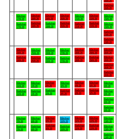
16/8-26
Badviken
16/8-26
.
Båtviken
Båtviken
Båtviken
Båtviken
Båtviken
Båtviken
Båtviken
18/8-26
19/8-26
20/8-26
22/8-26
17/8-26
21/8-26
23/8-26
Badviken
Badviken
Badviken
Badviken
Badviken
Badviken
Båtviken
18/8-26
20/8-26
22/8-26
19/8-26
21/8-26
17/8-26
23/8-26
Badviken
23/8-26
Badviken
23/8-26
.
Båtviken
Båtviken
Båtviken
Båtviken
Båtviken
Båtviken
Båtviken
24/8-26
28/8-26
29/8-26
30/8-26
25/8-26
26/8-26
27/8-26
Badviken
Badviken
Badviken
Båtviken
Badviken
Badviken
Badviken
24/8-26
28/8-26
29/8-26
30/8-26
25/8-26
26/8-26
27/8-26
Badviken
30/8-26
Badviken
30/8-26
.
Båtviken
Båtviken
Båtviken
Båtviken
Båtviken
Båtviken
Båtviken
2/9-26
4/9-26
5/9-26
31/8-26
1/9-26
3/9-26
6/9-26
Badviken
Badviken
Badviken
Badviken
Badviken
Badviken
Båtviken
4/9-26
5/9-26
2/9-26
3/9-26
31/8-26
1/9-26
6/9-26
Badviken
6/9-26
Badviken
6/9-26
.
Båtviken
Båtviken
Båtviken
Båtviken
Båtviken
Båtviken
Båtviken
9/9-26
11/9-26
12/9-26
7/9-26
8/9-26
10/9-26
13/9-26
Badviken
Badviken
Badviken
Badviken
Badviken
Badviken
Båtviken
9/9-26
11/9-26
12/9-26
7/9-26
8/9-26
10/9-26
13/9-26
Badviken
13/9-26