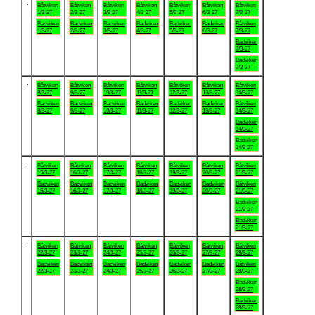
.
Båtviken
Båtviken
Båtviken
Båtviken
Båtviken
Båtviken
Båtviken
1/3-27
2/3-27
3/3-27
4/3-27
5/3-27
6/3-27
7/3-27
Badviken
Badviken
Badviken
Badviken
Badviken
Badviken
Båtviken
1/3-27
2/3-27
3/3-27
4/3-27
5/3-27
6/3-27
7/3-27
Badviken
7/3-27
Badviken
7/3-27
.
Båtviken
Båtviken
Båtviken
Båtviken
Båtviken
Båtviken
Båtviken
8/3-27
9/3-27
10/3-27
11/3-27
12/3-27
13/3-27
14/3-27
Badviken
Badviken
Badviken
Badviken
Badviken
Badviken
Båtviken
8/3-27
9/3-27
10/3-27
11/3-27
12/3-27
13/3-27
14/3-27
Badviken
14/3-27
Badviken
14/3-27
.
Båtviken
Båtviken
Båtviken
Båtviken
Båtviken
Båtviken
Båtviken
15/3-27
16/3-27
17/3-27
18/3-27
19/3-27
20/3-27
21/3-27
Badviken
Badviken
Badviken
Badviken
Badviken
Badviken
Båtviken
15/3-27
16/3-27
17/3-27
18/3-27
19/3-27
20/3-27
21/3-27
Badviken
21/3-27
Badviken
21/3-27
.
Båtviken
Båtviken
Båtviken
Båtviken
Båtviken
Båtviken
Båtviken
22/3-27
23/3-27
24/3-27
25/3-27
26/3-27
27/3-27
28/3-27
Badviken
Badviken
Badviken
Badviken
Badviken
Badviken
Båtviken
22/3-27
23/3-27
24/3-27
25/3-27
26/3-27
27/3-27
28/3-27
Badviken
28/3-27
Badviken
28/3-27