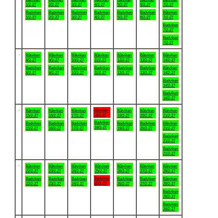
1/2-27
2/2-27
3/2-27
4/2-27
5/2-27
6/2-27
7/2-27
Badviken
Badviken
Badviken
Badviken
Badviken
Badviken
Båtviken
1/2-27
2/2-27
3/2-27
4/2-27
5/2-27
6/2-27
7/2-27
Badviken
7/2-27
Badviken
7/2-27
.
Båtviken
Båtviken
Båtviken
Båtviken
Båtviken
Båtviken
Båtviken
8/2-27
9/2-27
10/2-27
11/2-27
12/2-27
13/2-27
14/2-27
Badviken
Badviken
Badviken
Badviken
Badviken
Badviken
Båtviken
8/2-27
9/2-27
10/2-27
11/2-27
12/2-27
13/2-27
14/2-27
Badviken
14/2-27
Badviken
14/2-27
.
Båtviken
Båtviken
Båtviken
Båtviken
Båtviken
Båtviken
Båtviken
18/2-27
15/2-27
16/2-27
17/2-27
19/2-27
20/2-27
21/2-27
Badviken
Badviken
Badviken
Badviken
Badviken
Badviken
Båtviken
18/2-27
15/2-27
16/2-27
17/2-27
19/2-27
20/2-27
21/2-27
Badviken
21/2-27
Badviken
21/2-27
.
Båtviken
Båtviken
Båtviken
Båtviken
Båtviken
Båtviken
Båtviken
22/2-27
23/2-27
24/2-27
25/2-27
26/2-27
27/2-27
28/2-27
Badviken
Badviken
Badviken
Badviken
Badviken
Badviken
Båtviken
25/2-27
22/2-27
23/2-27
24/2-27
26/2-27
27/2-27
28/2-27
Badviken
28/2-27
Badviken
28/2-27