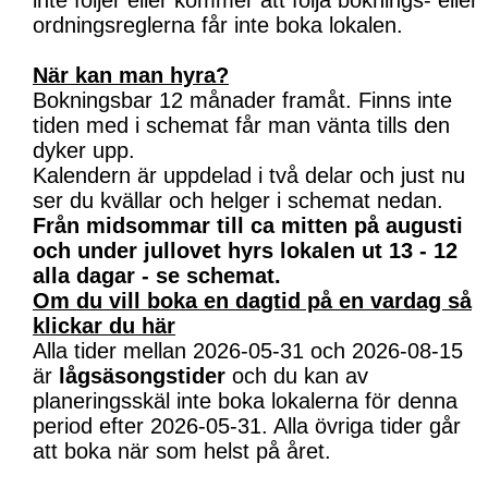
inte följer eller kommer att följa boknings- eller
ordningsreglerna får inte boka lokalen.
När kan man hyra?
Bokningsbar 12 månader framåt. Finns inte
tiden med i schemat får man vänta tills den
dyker upp.
Kalendern är uppdelad i två delar och just nu
ser du kvällar och helger i schemat nedan.
Från midsommar till ca mitten på augusti
och under jullovet hyrs lokalen ut 13 - 12
alla dagar - se schemat.
Om du vill boka en dagtid på en vardag så
klickar du här
Alla tider mellan 2026-05-31 och 2026-08-15
är
lågsäsongstider
och du kan av
planeringsskäl inte boka lokalerna för denna
period efter 2026-05-31. Alla övriga tider går
att boka när som helst på året.