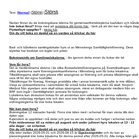
Störst
Större
Text: [
Normal
] [
] [
]
Nedan finner du de bokningsbara tiderna för gemensamhetslokalerna badviken och båtvik
Inte bokat förut?
Börja med att
registrera ditt konto här.
- tänk på att det kan ta några daga
Flyttat/bytt uppgifter?
-
klicka här
Om du vill boka en dagtid på en vardag så klickar du här
Bad- och båtvikens samlingslokaler hyrs ut av Minnebergs Samfällighetsförening. Dess
styrelse har beslutat om regler och priser.
Bokningsinfo om Samlingslokalerna:
- läs igenom detta innan du bokar din tid.
Vem får hyra?
Det är medlemmarna skrivna i de olika Bostadsrättsföreningarna på Svartviksslingan, de
olika styrelserna samt föreningsverksamheterna i Minneberg som får boka lokalerna.
Tillställningarna skall vara privata eller arrangeras av förening och privata tillstälningar skall
vara till för det egna hushållet.
Tillställningar för företag, företags anställda eller i annat kommersiellt syfte är inte tillåten.
Vissa av verksamheterna i närområdet får också boka lokalerna, men då skall, förutom
tillstånd från styrelsen som skall sökas säsongsvis, minst en deltagande medlem från en
BRF som ingår i Samfälligheten ansvara för bokningen.
Lokalerna kan dessutom bokas för att användas som vallokaler för denna valkrets.
Några undantag medges inte och den som inte följer eller kommer att följa boknings- eller
ordningsreglerna får inte boka lokalen.
När kan man hyra?
Bokningsbar 12 månader framåt. Finns inte tiden med i schemat får man vänta tills den
dyker upp.
Kalendern är uppdelad i två delar och just nu ser du kvällar och helger i schemat nedan.
Från midsommar till ca mitten på augusti och under jullovet hyrs lokalen ut 13 - 12
alla dagar - se schemat.
Om du vill boka en dagtid på en vardag så klickar du här
Alla tider mellan 2026-05-31 och 2026-08-15 är
lågsäsongstider
och du kan av
planeringsskäl inte boka lokalerna för denna period efter 2026-05-31. Alla övriga tider går