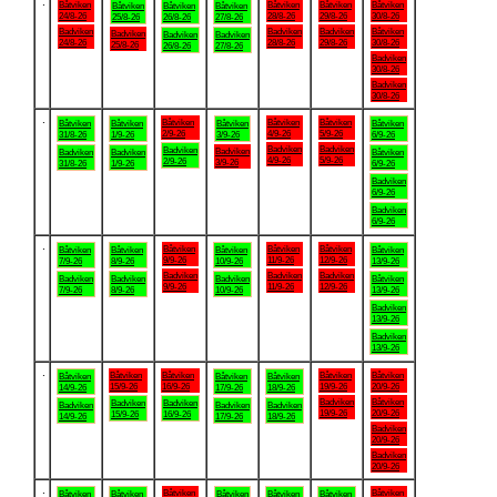
.
Båtviken
Båtviken
Båtviken
Båtviken
Båtviken
Båtviken
Båtviken
24/8-26
28/8-26
29/8-26
30/8-26
25/8-26
26/8-26
27/8-26
Badviken
Badviken
Badviken
Båtviken
Badviken
Badviken
Badviken
24/8-26
28/8-26
29/8-26
30/8-26
25/8-26
26/8-26
27/8-26
Badviken
30/8-26
Badviken
30/8-26
.
Båtviken
Båtviken
Båtviken
Båtviken
Båtviken
Båtviken
Båtviken
2/9-26
4/9-26
5/9-26
31/8-26
1/9-26
3/9-26
6/9-26
Badviken
Badviken
Badviken
Badviken
Badviken
Badviken
Båtviken
4/9-26
5/9-26
2/9-26
3/9-26
31/8-26
1/9-26
6/9-26
Badviken
6/9-26
Badviken
6/9-26
.
Båtviken
Båtviken
Båtviken
Båtviken
Båtviken
Båtviken
Båtviken
9/9-26
11/9-26
12/9-26
7/9-26
8/9-26
10/9-26
13/9-26
Badviken
Badviken
Badviken
Badviken
Badviken
Badviken
Båtviken
9/9-26
11/9-26
12/9-26
7/9-26
8/9-26
10/9-26
13/9-26
Badviken
13/9-26
Badviken
13/9-26
.
Båtviken
Båtviken
Båtviken
Båtviken
Båtviken
Båtviken
Båtviken
15/9-26
16/9-26
19/9-26
20/9-26
14/9-26
17/9-26
18/9-26
Badviken
Båtviken
Badviken
Badviken
Badviken
Badviken
Badviken
19/9-26
20/9-26
15/9-26
16/9-26
14/9-26
17/9-26
18/9-26
Badviken
20/9-26
Badviken
20/9-26
.
Båtviken
Båtviken
Båtviken
Båtviken
Båtviken
Båtviken
Båtviken