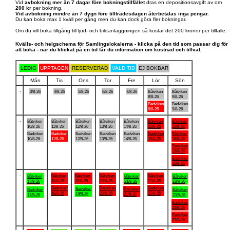
Vid
avbokning mer än 7 dagar före bokningstillfället
dras en depositionsavgift av om
200 kr
per bokning.
Vid avbokning mindre än 7 dygn före tillträdesdagen återbetalas inga pengar.
Du kan boka max 1 kväll per gång men du kan dock göra fler bokningar.
Om du vill boka tillgång till ljud- och bildanläggningen så kostar det 200 kronor per tillfälle.
Kvälls- och helgschema för Samlingslokalerna - klicka på den tid som passar dig för
att boka - när du klickat på en tid får du information om kostnad och tillval.
LEDIG
UPPTAGEN
RESERVERAD
VALD TID
EJ BOKBAR
Mån
Tis
Ons
Tor
Fre
Lör
Sön
.
3/8-26
4/8-26
5/8-26
6/8-26
7/8-26
Båtviken
Båtviken
8/8-26
9/8-26
Badviken
Badviken
8/8-26
9/8-26
.
Båtviken
Båtviken
Båtviken
Båtviken
Båtviken
Båtviken
Båtviken
10/8-26
11/8-26
12/8-26
13/8-26
14/8-26
15/8-26
16/8-26
Badviken
Badviken
Badviken
Badviken
Badviken
Badviken
Båtviken
10/8-26
11/8-26
12/8-26
13/8-26
14/8-26
15/8-26
16/8-26
Badviken
16/8-26
Badviken
16/8-26
.
Båtviken
Båtviken
Båtviken
Båtviken
Båtviken
Båtviken
Båtviken
18/8-26
19/8-26
20/8-26
22/8-26
17/8-26
21/8-26
23/8-26
Badviken
Badviken
Badviken
Badviken
Badviken
Badviken
Båtviken
18/8-26
20/8-26
22/8-26
19/8-26
21/8-26
17/8-26
23/8-26
Badviken
23/8-26
Badviken
23/8-26