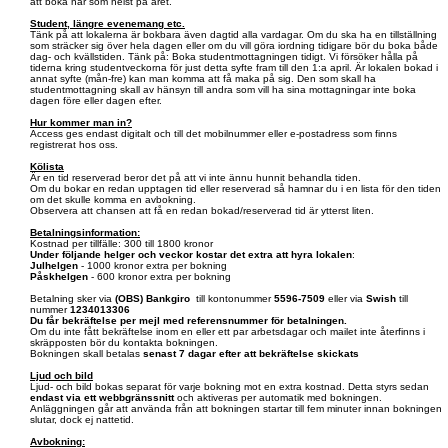
att boka när som helst på året.
Student, längre evenemang etc.
Tänk på att lokalerna är bokbara även dagtid alla vardagar. Om du ska ha en tillställning
som sträcker sig över hela dagen eller om du vill göra iordning tidigare bör du boka både
dag- och kvällstiden. Tänk på: Boka studentmottagningen tidigt. Vi försöker hålla på
tiderna kring studentveckorna för just detta syfte fram till den 1:a april. Är lokalen bokad i
annat syfte (mån-fre) kan man komma att få maka på sig. Den som skall ha
studentmottagning skall av hänsyn till andra som vill ha sina mottagningar inte boka
dagen före eller dagen efter.
Hur kommer man in?
Access ges endast digitalt och till det mobilnummer eller e-postadress som finns
registrerat hos oss.
Kölista
Är en tid reserverad beror det på att vi inte ännu hunnit behandla tiden.
Om du bokar en redan upptagen tid eller reserverad så hamnar du i en lista för den tiden
om det skulle komma en avbokning.
Observera att chansen att få en redan bokad/reserverad tid är ytterst liten.
Betalningsinformation:
Kostnad per tillfälle: 300 till 1800 kronor
Under följande helger och veckor kostar det extra att hyra lokalen
:
Julhelgen
- 1000 kronor extra per bokning
Påskhelgen
- 600 kronor extra per bokning
Betalning sker via
(OBS)
Bankgiro
till kontonummer
5596-7509
eller via
Swish
till
nummer
1234013306
Du får bekräftelse per mejl med referensnummer för betalningen.
Om du inte fått bekräftelse inom en eller ett par arbetsdagar och mailet inte återfinns i
skräpposten bör du kontakta bokningen.
Bokningen skall betalas
senast 7 dagar efter att bekräftelse skickats
Ljud och bild
Ljud- och bild bokas separat för varje bokning mot en extra kostnad. Detta styrs sedan
endast via ett webbgränssnitt
och aktiveras per automatik med bokningen.
Anläggningen går att använda från att bokningen startar till fem minuter innan bokningen
slutar, dock ej nattetid.
Avbokning: