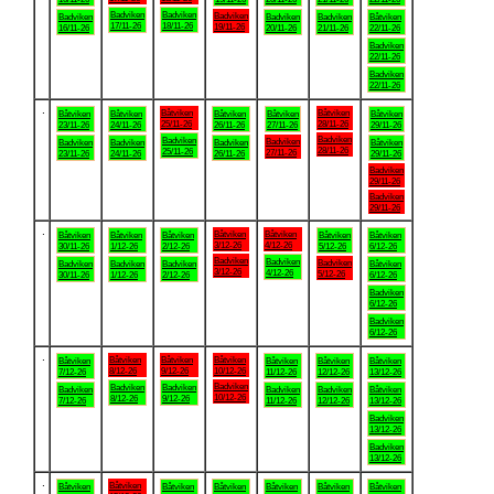
Badviken
Badviken
Badviken
Badviken
Badviken
Badviken
Båtviken
17/11-26
18/11-26
19/11-26
16/11-26
20/11-26
21/11-26
22/11-26
Badviken
22/11-26
Badviken
22/11-26
.
Båtviken
Båtviken
Båtviken
Båtviken
Båtviken
Båtviken
Båtviken
25/11-26
28/11-26
23/11-26
24/11-26
26/11-26
27/11-26
29/11-26
Badviken
Badviken
Badviken
Badviken
Badviken
Badviken
Båtviken
28/11-26
25/11-26
27/11-26
23/11-26
24/11-26
26/11-26
29/11-26
Badviken
29/11-26
Badviken
29/11-26
.
Båtviken
Båtviken
Båtviken
Båtviken
Båtviken
Båtviken
Båtviken
3/12-26
4/12-26
30/11-26
1/12-26
2/12-26
5/12-26
6/12-26
Badviken
Badviken
Badviken
Badviken
Badviken
Badviken
Båtviken
3/12-26
4/12-26
5/12-26
30/11-26
1/12-26
2/12-26
6/12-26
Badviken
6/12-26
Badviken
6/12-26
.
Båtviken
Båtviken
Båtviken
Båtviken
Båtviken
Båtviken
Båtviken
8/12-26
9/12-26
10/12-26
7/12-26
11/12-26
12/12-26
13/12-26
Badviken
Badviken
Badviken
Badviken
Badviken
Badviken
Båtviken
10/12-26
8/12-26
9/12-26
7/12-26
11/12-26
12/12-26
13/12-26
Badviken
13/12-26
Badviken
13/12-26
.
Båtviken
Båtviken
Båtviken
Båtviken
Båtviken
Båtviken
Båtviken