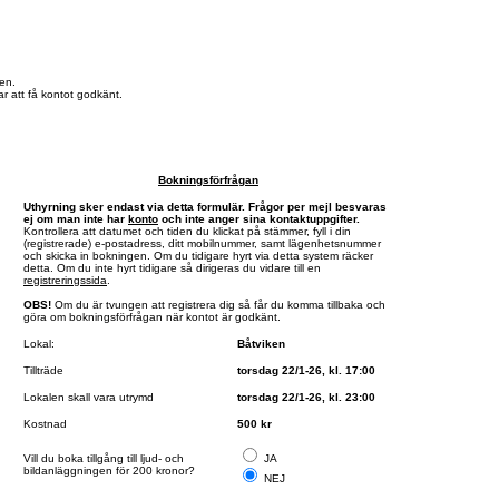
en.
r att få kontot godkänt.
Bokningsförfrågan
Uthyrning sker endast via detta formulär. Frågor per mejl besvaras
ej om man inte har
konto
och inte anger sina kontaktuppgifter.
Kontrollera att datumet och tiden du klickat på stämmer, fyll i din
(registrerade) e-postadress, ditt mobilnummer, samt lägenhetsnummer
och skicka in bokningen. Om du tidigare hyrt via detta system räcker
detta. Om du inte hyrt tidigare så dirigeras du vidare till en
registreringssida
.
OBS!
Om du är tvungen att registrera dig så får du komma tillbaka och
göra om bokningsförfrågan när kontot är godkänt.
Lokal:
Båtviken
Tillträde
torsdag 22/1-26, kl. 17:00
Lokalen skall vara utrymd
torsdag 22/1-26, kl. 23:00
Kostnad
500 kr
Vill du boka tillgång till ljud- och
JA
bildanläggningen för 200 kronor?
NEJ