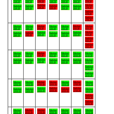
23/9-26
27/9-26
21/9-26
22/9-26
24/9-26
25/9-26
26/9-26
Badviken
Båtviken
Badviken
Badviken
Badviken
Badviken
Badviken
23/9-26
27/9-26
24/9-26
21/9-26
22/9-26
25/9-26
26/9-26
Badviken
27/9-26
Badviken
27/9-26
.
Båtviken
Båtviken
Båtviken
Båtviken
Båtviken
Båtviken
Båtviken
30/9-26
3/10-26
4/10-26
28/9-26
29/9-26
1/10-26
2/10-26
Båtviken
Badviken
Badviken
Badviken
Badviken
Badviken
Badviken
4/10-26
30/9-26
3/10-26
29/9-26
28/9-26
1/10-26
2/10-26
Badviken
4/10-26
Badviken
4/10-26
.
Båtviken
Båtviken
Båtviken
Båtviken
Båtviken
Båtviken
Båtviken
7/10-26
5/10-26
6/10-26
8/10-26
9/10-26
10/10-26
11/10-26
Badviken
Badviken
Badviken
Badviken
Badviken
Badviken
Båtviken
7/10-26
5/10-26
6/10-26
8/10-26
9/10-26
10/10-26
11/10-26
Badviken
11/10-26
Badviken
11/10-26
.
Båtviken
Båtviken
Båtviken
Båtviken
Båtviken
Båtviken
Båtviken
14/10-26
15/10-26
17/10-26
12/10-26
13/10-26
16/10-26
18/10-26
Badviken
Badviken
Badviken
Badviken
Badviken
Badviken
Båtviken
15/10-26
17/10-26
14/10-26
16/10-26
12/10-26
13/10-26
18/10-26
Badviken
18/10-26
Badviken
18/10-26
.
Båtviken
Båtviken
Båtviken
Båtviken
Båtviken
Båtviken
Båtviken
20/10-26
21/10-26
19/10-26
22/10-26
23/10-26
24/10-26
25/10-26