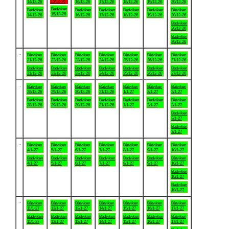
15/12-26
14/12-26
16/12-26
17/12-26
18/12-26
19/12-26
20/12-26
Badviken
Badviken
Badviken
Badviken
Badviken
Badviken
Båtviken
15/12-26
14/12-26
16/12-26
17/12-26
18/12-26
19/12-26
20/12-26
Badviken
20/12-26
Badviken
20/12-26
.
Båtviken
Båtviken
Båtviken
Båtviken
Båtviken
Båtviken
Båtviken
21/12-26
22/12-26
23/12-26
24/12-26
25/12-26
26/12-26
27/12-26
Badviken
Badviken
Badviken
Badviken
Badviken
Badviken
Badviken
21/12-26
22/12-26
23/12-26
24/12-26
25/12-26
26/12-26
27/12-26
.
Båtviken
Båtviken
Båtviken
Båtviken
Båtviken
Båtviken
Båtviken
28/12-26
29/12-26
30/12-26
31/12-26
1/1-27
2/1-27
3/1-27
Badviken
Badviken
Badviken
Badviken
Badviken
Badviken
Båtviken
28/12-26
29/12-26
30/12-26
31/12-26
1/1-27
2/1-27
3/1-27
Badviken
3/1-27
Badviken
3/1-27
.
Båtviken
Båtviken
Båtviken
Båtviken
Båtviken
Båtviken
Båtviken
4/1-27
5/1-27
6/1-27
7/1-27
8/1-27
9/1-27
10/1-27
Badviken
Badviken
Badviken
Badviken
Badviken
Badviken
Båtviken
4/1-27
5/1-27
6/1-27
7/1-27
8/1-27
9/1-27
10/1-27
Badviken
10/1-27
Badviken
10/1-27
.
Båtviken
Båtviken
Båtviken
Båtviken
Båtviken
Båtviken
Båtviken
11/1-27
12/1-27
13/1-27
14/1-27
15/1-27
16/1-27
17/1-27
Badviken
Badviken
Badviken
Badviken
Badviken
Badviken
Båtviken
11/1-27
12/1-27
13/1-27
14/1-27
15/1-27
16/1-27
17/1-27