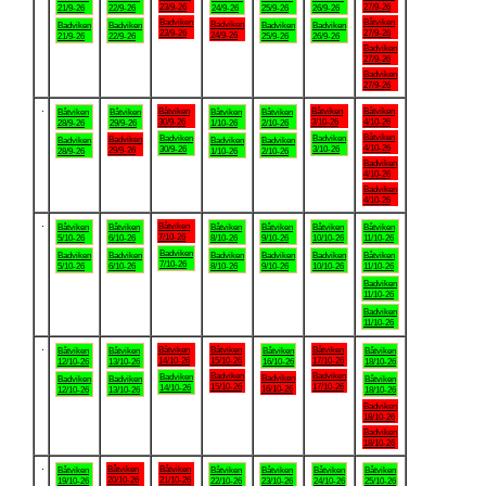
23/9-26
27/9-26
21/9-26
22/9-26
24/9-26
25/9-26
26/9-26
Badviken
Båtviken
Badviken
Badviken
Badviken
Badviken
Badviken
23/9-26
27/9-26
24/9-26
21/9-26
22/9-26
25/9-26
26/9-26
Badviken
27/9-26
Badviken
27/9-26
.
Båtviken
Båtviken
Båtviken
Båtviken
Båtviken
Båtviken
Båtviken
30/9-26
3/10-26
4/10-26
28/9-26
29/9-26
1/10-26
2/10-26
Båtviken
Badviken
Badviken
Badviken
Badviken
Badviken
Badviken
4/10-26
30/9-26
3/10-26
29/9-26
28/9-26
1/10-26
2/10-26
Badviken
4/10-26
Badviken
4/10-26
.
Båtviken
Båtviken
Båtviken
Båtviken
Båtviken
Båtviken
Båtviken
7/10-26
5/10-26
6/10-26
8/10-26
9/10-26
10/10-26
11/10-26
Badviken
Badviken
Badviken
Badviken
Badviken
Badviken
Båtviken
7/10-26
5/10-26
6/10-26
8/10-26
9/10-26
10/10-26
11/10-26
Badviken
11/10-26
Badviken
11/10-26
.
Båtviken
Båtviken
Båtviken
Båtviken
Båtviken
Båtviken
Båtviken
14/10-26
15/10-26
17/10-26
12/10-26
13/10-26
16/10-26
18/10-26
Badviken
Badviken
Badviken
Badviken
Badviken
Badviken
Båtviken
15/10-26
17/10-26
14/10-26
16/10-26
12/10-26
13/10-26
18/10-26
Badviken
18/10-26
Badviken
18/10-26
.
Båtviken
Båtviken
Båtviken
Båtviken
Båtviken
Båtviken
Båtviken
20/10-26
21/10-26
19/10-26
22/10-26
23/10-26
24/10-26
25/10-26