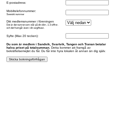
E-postadress:
Mobiltelefonnummer:
Svenskt nummer
Ditt medlemsnummer i föreningen
Det är det numret som står på din dörr, 1-3 siffror.
och det framgår även i din avgiftsavi.
Syfte (Max 20 tecken):
Du som är medlem i Sandvik, Svartvik, Tangen och Tranan betalar
halva priset på totalsumman.
Detta kommer att framgå av
bekräftelsemejlet du får. Du får inte hyra lokalen åt annan än dig själv.