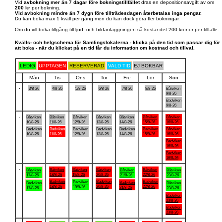
Vid
avbokning mer än 7 dagar före bokningstillfället
dras en depositionsavgift av om
200 kr
per bokning.
Vid avbokning mindre än 7 dygn före tillträdesdagen återbetalas inga pengar.
Du kan boka max 1 kväll per gång men du kan dock göra fler bokningar.
Om du vill boka tillgång till ljud- och bildanläggningen så kostar det 200 kronor per tillfälle.
Kvälls- och helgschema för Samlingslokalerna - klicka på den tid som passar dig för
att boka - när du klickat på en tid får du information om kostnad och tillval.
LEDIG
UPPTAGEN
RESERVERAD
VALD TID
EJ BOKBAR
Mån
Tis
Ons
Tor
Fre
Lör
Sön
.
3/8-26
4/8-26
5/8-26
6/8-26
7/8-26
8/8-26
Båtviken
9/8-26
Badviken
9/8-26
.
Båtviken
Båtviken
Båtviken
Båtviken
Båtviken
Båtviken
Båtviken
10/8-26
11/8-26
12/8-26
13/8-26
14/8-26
15/8-26
16/8-26
Badviken
Badviken
Badviken
Badviken
Badviken
Badviken
Båtviken
10/8-26
11/8-26
12/8-26
13/8-26
14/8-26
15/8-26
16/8-26
Badviken
16/8-26
Badviken
16/8-26
.
Båtviken
Båtviken
Båtviken
Båtviken
Båtviken
Båtviken
Båtviken
18/8-26
19/8-26
20/8-26
22/8-26
17/8-26
21/8-26
23/8-26
Badviken
Badviken
Badviken
Badviken
Badviken
Badviken
Båtviken
18/8-26
20/8-26
22/8-26
19/8-26
21/8-26
17/8-26
23/8-26
Badviken
23/8-26
Badviken
23/8-26