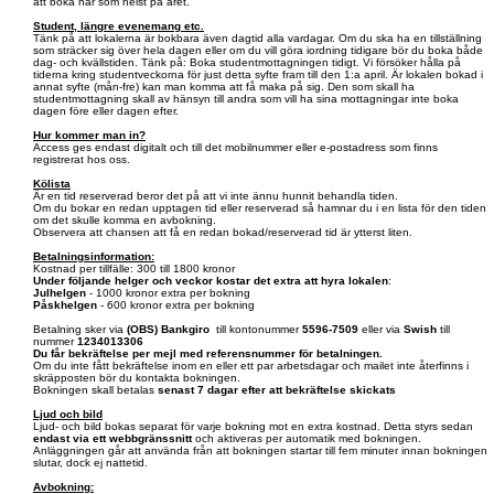
att boka när som helst på året.
Student, längre evenemang etc.
Tänk på att lokalerna är bokbara även dagtid alla vardagar. Om du ska ha en tillställning
som sträcker sig över hela dagen eller om du vill göra iordning tidigare bör du boka både
dag- och kvällstiden. Tänk på: Boka studentmottagningen tidigt. Vi försöker hålla på
tiderna kring studentveckorna för just detta syfte fram till den 1:a april. Är lokalen bokad i
annat syfte (mån-fre) kan man komma att få maka på sig. Den som skall ha
studentmottagning skall av hänsyn till andra som vill ha sina mottagningar inte boka
dagen före eller dagen efter.
Hur kommer man in?
Access ges endast digitalt och till det mobilnummer eller e-postadress som finns
registrerat hos oss.
Kölista
Är en tid reserverad beror det på att vi inte ännu hunnit behandla tiden.
Om du bokar en redan upptagen tid eller reserverad så hamnar du i en lista för den tiden
om det skulle komma en avbokning.
Observera att chansen att få en redan bokad/reserverad tid är ytterst liten.
Betalningsinformation:
Kostnad per tillfälle: 300 till 1800 kronor
Under följande helger och veckor kostar det extra att hyra lokalen
:
Julhelgen
- 1000 kronor extra per bokning
Påskhelgen
- 600 kronor extra per bokning
Betalning sker via
(OBS)
Bankgiro
till kontonummer
5596-7509
eller via
Swish
till
nummer
1234013306
Du får bekräftelse per mejl med referensnummer för betalningen.
Om du inte fått bekräftelse inom en eller ett par arbetsdagar och mailet inte återfinns i
skräpposten bör du kontakta bokningen.
Bokningen skall betalas
senast 7 dagar efter att bekräftelse skickats
Ljud och bild
Ljud- och bild bokas separat för varje bokning mot en extra kostnad. Detta styrs sedan
endast via ett webbgränssnitt
och aktiveras per automatik med bokningen.
Anläggningen går att använda från att bokningen startar till fem minuter innan bokningen
slutar, dock ej nattetid.
Avbokning: