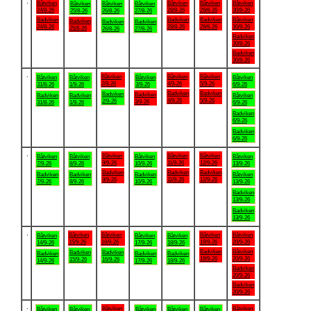
.
Båtviken
Båtviken
Båtviken
Båtviken
Båtviken
Båtviken
Båtviken
24/8-26
28/8-26
29/8-26
30/8-26
25/8-26
26/8-26
27/8-26
Badviken
Badviken
Badviken
Båtviken
Badviken
Badviken
Badviken
24/8-26
28/8-26
29/8-26
30/8-26
25/8-26
26/8-26
27/8-26
Badviken
30/8-26
Badviken
30/8-26
.
Båtviken
Båtviken
Båtviken
Båtviken
Båtviken
Båtviken
Båtviken
2/9-26
4/9-26
5/9-26
31/8-26
1/9-26
3/9-26
6/9-26
Badviken
Badviken
Badviken
Badviken
Badviken
Badviken
Båtviken
4/9-26
5/9-26
2/9-26
3/9-26
31/8-26
1/9-26
6/9-26
Badviken
6/9-26
Badviken
6/9-26
.
Båtviken
Båtviken
Båtviken
Båtviken
Båtviken
Båtviken
Båtviken
9/9-26
11/9-26
12/9-26
7/9-26
8/9-26
10/9-26
13/9-26
Badviken
Badviken
Badviken
Badviken
Badviken
Badviken
Båtviken
9/9-26
11/9-26
12/9-26
7/9-26
8/9-26
10/9-26
13/9-26
Badviken
13/9-26
Badviken
13/9-26
.
Båtviken
Båtviken
Båtviken
Båtviken
Båtviken
Båtviken
Båtviken
15/9-26
16/9-26
19/9-26
20/9-26
14/9-26
17/9-26
18/9-26
Badviken
Båtviken
Badviken
Badviken
Badviken
Badviken
Badviken
19/9-26
20/9-26
15/9-26
16/9-26
14/9-26
17/9-26
18/9-26
Badviken
20/9-26
Badviken
20/9-26
.
Båtviken
Båtviken
Båtviken
Båtviken
Båtviken
Båtviken
Båtviken