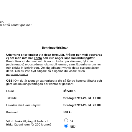
en.
r att få kontot godkänt.
Bokningsförfrågan
Uthyrning sker endast via detta formulär. Frågor per mejl besvaras
ej om man inte har
konto
och inte anger sina kontaktuppgifter.
Kontrollera att datumet och tiden du klickat på stämmer, fyll i din
(registrerade) e-postadress, ditt mobilnummer, samt lägenhetsnummer
och skicka in bokningen. Om du tidigare hyrt via detta system räcker
detta. Om du inte hyrt tidigare så dirigeras du vidare till en
registreringssida
.
OBS!
Om du är tvungen att registrera dig så får du komma tillbaka och
göra om bokningsförfrågan när kontot är godkänt.
Lokal:
Båtviken
Tillträde
torsdag 27/11-25, kl. 17:00
Lokalen skall vara utrymd
torsdag 27/11-25, kl. 23:00
Kostnad
500 kr
Vill du boka tillgång till ljud- och
JA
bildanläggningen för 200 kronor?
NEJ