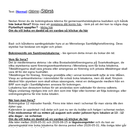
Störst
Större
Text: [
Normal
] [
] [
]
Nedan finner du de bokningsbara tiderna för gemensamhetslokalerna badviken och båtvik
Inte bokat förut?
Börja med att
registrera ditt konto här.
- tänk på att det kan ta några daga
Flyttat/bytt uppgifter?
-
klicka här
Om du vill boka en dagtid på en vardag så klickar du här
Bad- och båtvikens samlingslokaler hyrs ut av Minnebergs Samfällighetsförening. Dess
styrelse har beslutat om regler och priser.
Bokningsinfo om Samlingslokalerna:
- läs igenom detta innan du bokar din tid.
Vem får hyra?
Det är medlemmarna skrivna i de olika Bostadsrättsföreningarna på Svartviksslingan, de
olika styrelserna samt föreningsverksamheterna i Minneberg som får boka lokalerna.
Tillställningarna skall vara privata eller arrangeras av förening och privata tillstälningar skall
vara till för det egna hushållet.
Tillställningar för företag, företags anställda eller i annat kommersiellt syfte är inte tillåten.
Vissa av verksamheterna i närområdet får också boka lokalerna, men då skall, förutom
tillstånd från styrelsen som skall sökas säsongsvis, minst en deltagande medlem från en
BRF som ingår i Samfälligheten ansvara för bokningen.
Lokalerna kan dessutom bokas för att användas som vallokaler för denna valkrets.
Några undantag medges inte och den som inte följer eller kommer att följa boknings- eller
ordningsreglerna får inte boka lokalen.
När kan man hyra?
Bokningsbar 12 månader framåt. Finns inte tiden med i schemat får man vänta tills den
dyker upp.
Kalendern är uppdelad i två delar och just nu ser du kvällar och helger i schemat nedan.
Från midsommar till ca mitten på augusti och under jullovet hyrs lokalen ut 13 - 12
alla dagar - se schemat.
Om du vill boka en dagtid på en vardag så klickar du här
Alla tider mellan 2026-05-31 och 2026-08-15 är
lågsäsongstider
och du kan av
planeringsskäl inte boka lokalerna för denna period efter 2026-05-31. Alla övriga tider går