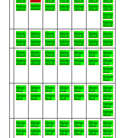
15/12-26
14/12-26
16/12-26
17/12-26
18/12-26
19/12-26
20/12-26
Badviken
Badviken
Badviken
Badviken
Badviken
Badviken
Båtviken
15/12-26
14/12-26
16/12-26
17/12-26
18/12-26
19/12-26
20/12-26
Badviken
20/12-26
Badviken
20/12-26
.
Båtviken
Båtviken
Båtviken
Båtviken
Båtviken
Båtviken
Båtviken
21/12-26
22/12-26
23/12-26
24/12-26
25/12-26
26/12-26
27/12-26
Badviken
Badviken
Badviken
Badviken
Badviken
Badviken
Badviken
21/12-26
22/12-26
23/12-26
24/12-26
25/12-26
26/12-26
27/12-26
.
Båtviken
Båtviken
Båtviken
Båtviken
Båtviken
Båtviken
Båtviken
28/12-26
29/12-26
30/12-26
31/12-26
1/1-27
2/1-27
3/1-27
Badviken
Badviken
Badviken
Badviken
Badviken
Badviken
Båtviken
28/12-26
29/12-26
30/12-26
31/12-26
1/1-27
2/1-27
3/1-27
Badviken
3/1-27
Badviken
3/1-27
.
Båtviken
Båtviken
Båtviken
Båtviken
Båtviken
Båtviken
Båtviken
4/1-27
5/1-27
6/1-27
7/1-27
8/1-27
9/1-27
10/1-27
Badviken
Badviken
Badviken
Badviken
Badviken
Badviken
Båtviken
4/1-27
5/1-27
6/1-27
7/1-27
8/1-27
9/1-27
10/1-27
Badviken
10/1-27
Badviken
10/1-27
.
Båtviken
Båtviken
Båtviken
Båtviken
Båtviken
Båtviken
Båtviken
11/1-27
12/1-27
13/1-27
14/1-27
15/1-27
16/1-27
17/1-27
Badviken
Badviken
Badviken
Badviken
Badviken
Badviken
Båtviken
11/1-27
12/1-27
13/1-27
14/1-27
15/1-27
16/1-27
17/1-27