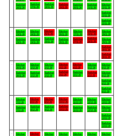
Badviken
Badviken
Badviken
Badviken
Badviken
Badviken
Båtviken
17/11-26
18/11-26
19/11-26
16/11-26
20/11-26
21/11-26
22/11-26
Badviken
22/11-26
Badviken
22/11-26
.
Båtviken
Båtviken
Båtviken
Båtviken
Båtviken
Båtviken
Båtviken
25/11-26
28/11-26
23/11-26
24/11-26
26/11-26
27/11-26
29/11-26
Badviken
Badviken
Badviken
Badviken
Badviken
Badviken
Båtviken
28/11-26
25/11-26
27/11-26
23/11-26
24/11-26
26/11-26
29/11-26
Badviken
29/11-26
Badviken
29/11-26
.
Båtviken
Båtviken
Båtviken
Båtviken
Båtviken
Båtviken
Båtviken
3/12-26
4/12-26
30/11-26
1/12-26
2/12-26
5/12-26
6/12-26
Badviken
Badviken
Badviken
Badviken
Badviken
Badviken
Båtviken
3/12-26
4/12-26
5/12-26
30/11-26
1/12-26
2/12-26
6/12-26
Badviken
6/12-26
Badviken
6/12-26
.
Båtviken
Båtviken
Båtviken
Båtviken
Båtviken
Båtviken
Båtviken
8/12-26
9/12-26
10/12-26
7/12-26
11/12-26
12/12-26
13/12-26
Badviken
Badviken
Badviken
Badviken
Badviken
Badviken
Båtviken
10/12-26
8/12-26
9/12-26
7/12-26
11/12-26
12/12-26
13/12-26
Badviken
13/12-26
Badviken
13/12-26
.
Båtviken
Båtviken
Båtviken
Båtviken
Båtviken
Båtviken
Båtviken