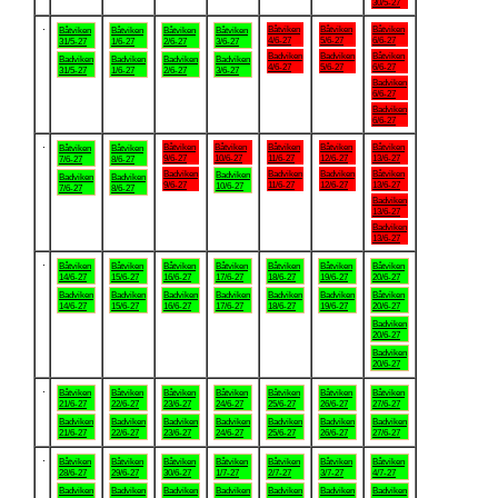
30/5-27
.
Båtviken
Båtviken
Båtviken
Båtviken
Båtviken
Båtviken
Båtviken
4/6-27
5/6-27
6/6-27
31/5-27
1/6-27
2/6-27
3/6-27
Badviken
Badviken
Båtviken
Badviken
Badviken
Badviken
Badviken
4/6-27
5/6-27
6/6-27
31/5-27
1/6-27
2/6-27
3/6-27
Badviken
6/6-27
Badviken
6/6-27
.
Båtviken
Båtviken
Båtviken
Båtviken
Båtviken
Båtviken
Båtviken
9/6-27
10/6-27
11/6-27
12/6-27
13/6-27
7/6-27
8/6-27
Badviken
Badviken
Badviken
Båtviken
Badviken
Badviken
Badviken
9/6-27
11/6-27
12/6-27
13/6-27
10/6-27
7/6-27
8/6-27
Badviken
13/6-27
Badviken
13/6-27
.
Båtviken
Båtviken
Båtviken
Båtviken
Båtviken
Båtviken
Båtviken
14/6-27
15/6-27
16/6-27
17/6-27
18/6-27
19/6-27
20/6-27
Badviken
Badviken
Badviken
Badviken
Badviken
Badviken
Båtviken
14/6-27
15/6-27
16/6-27
17/6-27
18/6-27
19/6-27
20/6-27
Badviken
20/6-27
Badviken
20/6-27
.
Båtviken
Båtviken
Båtviken
Båtviken
Båtviken
Båtviken
Båtviken
21/6-27
22/6-27
23/6-27
24/6-27
25/6-27
26/6-27
27/6-27
Badviken
Badviken
Badviken
Badviken
Badviken
Badviken
Badviken
21/6-27
22/6-27
23/6-27
24/6-27
25/6-27
26/6-27
27/6-27
.
Båtviken
Båtviken
Båtviken
Båtviken
Båtviken
Båtviken
Båtviken
28/6-27
29/6-27
30/6-27
1/7-27
2/7-27
3/7-27
4/7-27
Badviken
Badviken
Badviken
Badviken
Badviken
Badviken
Badviken