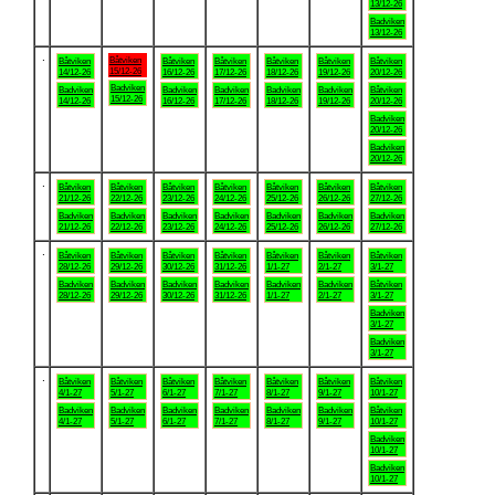
13/12-26
Badviken
13/12-26
.
Båtviken
Båtviken
Båtviken
Båtviken
Båtviken
Båtviken
Båtviken
15/12-26
14/12-26
16/12-26
17/12-26
18/12-26
19/12-26
20/12-26
Badviken
Badviken
Badviken
Badviken
Badviken
Badviken
Båtviken
15/12-26
14/12-26
16/12-26
17/12-26
18/12-26
19/12-26
20/12-26
Badviken
20/12-26
Badviken
20/12-26
.
Båtviken
Båtviken
Båtviken
Båtviken
Båtviken
Båtviken
Båtviken
21/12-26
22/12-26
23/12-26
24/12-26
25/12-26
26/12-26
27/12-26
Badviken
Badviken
Badviken
Badviken
Badviken
Badviken
Badviken
21/12-26
22/12-26
23/12-26
24/12-26
25/12-26
26/12-26
27/12-26
.
Båtviken
Båtviken
Båtviken
Båtviken
Båtviken
Båtviken
Båtviken
28/12-26
29/12-26
30/12-26
31/12-26
1/1-27
2/1-27
3/1-27
Badviken
Badviken
Badviken
Badviken
Badviken
Badviken
Båtviken
28/12-26
29/12-26
30/12-26
31/12-26
1/1-27
2/1-27
3/1-27
Badviken
3/1-27
Badviken
3/1-27
.
Båtviken
Båtviken
Båtviken
Båtviken
Båtviken
Båtviken
Båtviken
4/1-27
5/1-27
6/1-27
7/1-27
8/1-27
9/1-27
10/1-27
Badviken
Badviken
Badviken
Badviken
Badviken
Badviken
Båtviken
4/1-27
5/1-27
6/1-27
7/1-27
8/1-27
9/1-27
10/1-27
Badviken
10/1-27
Badviken
10/1-27