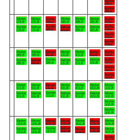
Badviken
20/9-26
Badviken
20/9-26
.
Båtviken
Båtviken
Båtviken
Båtviken
Båtviken
Båtviken
Båtviken
23/9-26
27/9-26
21/9-26
22/9-26
24/9-26
25/9-26
26/9-26
Badviken
Båtviken
Badviken
Badviken
Badviken
Badviken
Badviken
23/9-26
27/9-26
24/9-26
21/9-26
22/9-26
25/9-26
26/9-26
Badviken
27/9-26
Badviken
27/9-26
.
Båtviken
Båtviken
Båtviken
Båtviken
Båtviken
Båtviken
Båtviken
30/9-26
3/10-26
4/10-26
28/9-26
29/9-26
1/10-26
2/10-26
Båtviken
Badviken
Badviken
Badviken
Badviken
Badviken
Badviken
4/10-26
30/9-26
3/10-26
29/9-26
28/9-26
1/10-26
2/10-26
Badviken
4/10-26
Badviken
4/10-26
.
Båtviken
Båtviken
Båtviken
Båtviken
Båtviken
Båtviken
Båtviken
7/10-26
5/10-26
6/10-26
8/10-26
9/10-26
10/10-26
11/10-26
Badviken
Badviken
Badviken
Badviken
Badviken
Badviken
Båtviken
7/10-26
5/10-26
6/10-26
8/10-26
9/10-26
10/10-26
11/10-26
Badviken
11/10-26
Badviken
11/10-26
.
Båtviken
Båtviken
Båtviken
Båtviken
Båtviken
Båtviken
Båtviken
14/10-26
15/10-26
17/10-26
12/10-26
13/10-26
16/10-26
18/10-26
Badviken
Badviken
Badviken
Badviken
Badviken
Badviken
Båtviken
15/10-26
17/10-26
14/10-26
16/10-26
12/10-26
13/10-26
18/10-26
Badviken
18/10-26