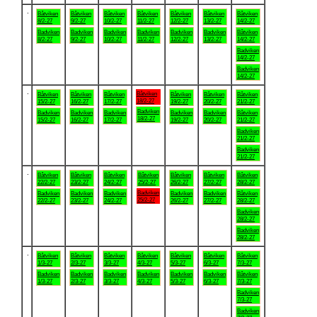
.
Båtviken
Båtviken
Båtviken
Båtviken
Båtviken
Båtviken
Båtviken
8/2-27
9/2-27
10/2-27
11/2-27
12/2-27
13/2-27
14/2-27
Badviken
Badviken
Badviken
Badviken
Badviken
Badviken
Båtviken
8/2-27
9/2-27
10/2-27
11/2-27
12/2-27
13/2-27
14/2-27
Badviken
14/2-27
Badviken
14/2-27
.
Båtviken
Båtviken
Båtviken
Båtviken
Båtviken
Båtviken
Båtviken
18/2-27
15/2-27
16/2-27
17/2-27
19/2-27
20/2-27
21/2-27
Badviken
Badviken
Badviken
Badviken
Badviken
Badviken
Båtviken
18/2-27
15/2-27
16/2-27
17/2-27
19/2-27
20/2-27
21/2-27
Badviken
21/2-27
Badviken
21/2-27
.
Båtviken
Båtviken
Båtviken
Båtviken
Båtviken
Båtviken
Båtviken
22/2-27
23/2-27
24/2-27
25/2-27
26/2-27
27/2-27
28/2-27
Badviken
Badviken
Badviken
Badviken
Badviken
Badviken
Båtviken
25/2-27
22/2-27
23/2-27
24/2-27
26/2-27
27/2-27
28/2-27
Badviken
28/2-27
Badviken
28/2-27
.
Båtviken
Båtviken
Båtviken
Båtviken
Båtviken
Båtviken
Båtviken
1/3-27
2/3-27
3/3-27
4/3-27
5/3-27
6/3-27
7/3-27
Badviken
Badviken
Badviken
Badviken
Badviken
Badviken
Båtviken
1/3-27
2/3-27
3/3-27
4/3-27
5/3-27
6/3-27
7/3-27
Badviken
7/3-27
Badviken