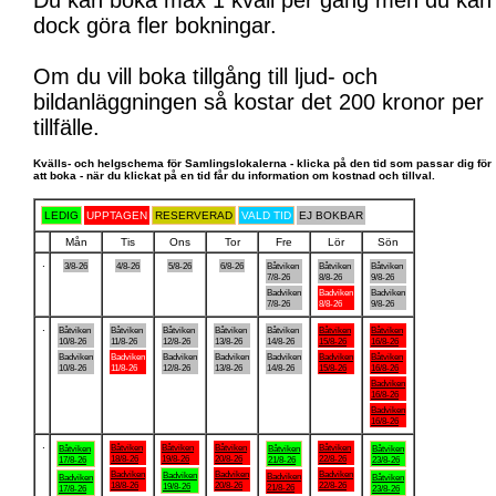
Du kan boka max 1 kväll per gång men du kan
dock göra fler bokningar.
Om du vill boka tillgång till ljud- och
bildanläggningen så kostar det 200 kronor per
tillfälle.
Kvälls- och helgschema för Samlingslokalerna - klicka på den tid som passar dig för
att boka - när du klickat på en tid får du information om kostnad och tillval.
LEDIG
UPPTAGEN
RESERVERAD
VALD TID
EJ BOKBAR
Mån
Tis
Ons
Tor
Fre
Lör
Sön
.
3/8-26
4/8-26
5/8-26
6/8-26
Båtviken
Båtviken
Båtviken
7/8-26
8/8-26
9/8-26
Badviken
Badviken
Badviken
7/8-26
8/8-26
9/8-26
.
Båtviken
Båtviken
Båtviken
Båtviken
Båtviken
Båtviken
Båtviken
10/8-26
11/8-26
12/8-26
13/8-26
14/8-26
15/8-26
16/8-26
Badviken
Badviken
Badviken
Badviken
Badviken
Badviken
Båtviken
10/8-26
11/8-26
12/8-26
13/8-26
14/8-26
15/8-26
16/8-26
Badviken
16/8-26
Badviken
16/8-26
.
Båtviken
Båtviken
Båtviken
Båtviken
Båtviken
Båtviken
Båtviken
18/8-26
19/8-26
20/8-26
22/8-26
17/8-26
21/8-26
23/8-26
Badviken
Badviken
Badviken
Badviken
Badviken
Badviken
Båtviken
18/8-26
20/8-26
22/8-26
19/8-26
21/8-26
17/8-26
23/8-26