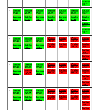
Badviken
2/5-27
.
Båtviken
Båtviken
Båtviken
Båtviken
Båtviken
Båtviken
Båtviken
3/5-27
4/5-27
5/5-27
6/5-27
7/5-27
8/5-27
9/5-27
Badviken
Badviken
Badviken
Badviken
Badviken
Badviken
Båtviken
3/5-27
4/5-27
5/5-27
6/5-27
7/5-27
8/5-27
9/5-27
Badviken
9/5-27
Badviken
9/5-27
.
Båtviken
Båtviken
Båtviken
Båtviken
Båtviken
Båtviken
Båtviken
13/5-27
14/5-27
15/5-27
16/5-27
10/5-27
11/5-27
12/5-27
Badviken
Badviken
Badviken
Båtviken
Badviken
Badviken
Badviken
13/5-27
14/5-27
15/5-27
16/5-27
10/5-27
11/5-27
12/5-27
Badviken
16/5-27
Badviken
16/5-27
.
Båtviken
Båtviken
Båtviken
Båtviken
Båtviken
Båtviken
Båtviken
20/5-27
21/5-27
22/5-27
23/5-27
17/5-27
18/5-27
19/5-27
Badviken
Badviken
Badviken
Båtviken
Badviken
Badviken
Badviken
20/5-27
21/5-27
22/5-27
23/5-27
18/5-27
17/5-27
19/5-27
Badviken
23/5-27
Badviken
23/5-27
.
Båtviken
Båtviken
Båtviken
Båtviken
Båtviken
Båtviken
Båtviken
27/5-27
28/5-27
29/5-27
30/5-27
24/5-27
25/5-27
26/5-27
Badviken
Badviken
Badviken
Båtviken
Badviken
Badviken
Badviken
27/5-27
28/5-27
29/5-27
30/5-27
24/5-27
25/5-27
26/5-27
Badviken
30/5-27
Badviken