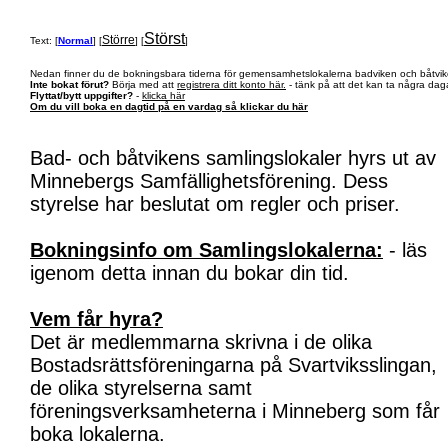
Störst
Större
Text: [
Normal
] [
] [
]
Nedan finner du de bokningsbara tiderna för gemensamhetslokalerna badviken och båtvik
Inte bokat förut?
Börja med att
registrera ditt konto här.
- tänk på att det kan ta några daga
Flyttat/bytt uppgifter?
-
klicka här
Om du vill boka en dagtid på en vardag så klickar du här
Bad- och båtvikens samlingslokaler hyrs ut av
Minnebergs Samfällighetsförening. Dess
styrelse har beslutat om regler och priser.
Bokningsinfo om Samlingslokalerna:
- läs
igenom detta innan du bokar din tid.
Vem får hyra?
Det är medlemmarna skrivna i de olika
Bostadsrättsföreningarna på Svartviksslingan,
de olika styrelserna samt
föreningsverksamheterna i Minneberg som får
boka lokalerna.