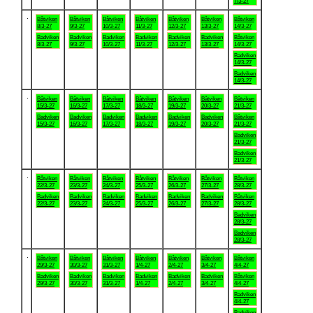
7/3-27
.
Båtviken
Båtviken
Båtviken
Båtviken
Båtviken
Båtviken
Båtviken
8/3-27
9/3-27
10/3-27
11/3-27
12/3-27
13/3-27
14/3-27
Badviken
Badviken
Badviken
Badviken
Badviken
Badviken
Båtviken
8/3-27
9/3-27
10/3-27
11/3-27
12/3-27
13/3-27
14/3-27
Badviken
14/3-27
Badviken
14/3-27
.
Båtviken
Båtviken
Båtviken
Båtviken
Båtviken
Båtviken
Båtviken
15/3-27
16/3-27
17/3-27
18/3-27
19/3-27
20/3-27
21/3-27
Badviken
Badviken
Badviken
Badviken
Badviken
Badviken
Båtviken
15/3-27
16/3-27
17/3-27
18/3-27
19/3-27
20/3-27
21/3-27
Badviken
21/3-27
Badviken
21/3-27
.
Båtviken
Båtviken
Båtviken
Båtviken
Båtviken
Båtviken
Båtviken
22/3-27
23/3-27
24/3-27
25/3-27
26/3-27
27/3-27
28/3-27
Badviken
Badviken
Badviken
Badviken
Badviken
Badviken
Båtviken
22/3-27
23/3-27
24/3-27
25/3-27
26/3-27
27/3-27
28/3-27
Badviken
28/3-27
Badviken
28/3-27
.
Båtviken
Båtviken
Båtviken
Båtviken
Båtviken
Båtviken
Båtviken
29/3-27
30/3-27
31/3-27
1/4-27
2/4-27
3/4-27
4/4-27
Badviken
Badviken
Badviken
Badviken
Badviken
Badviken
Båtviken
29/3-27
30/3-27
31/3-27
1/4-27
2/4-27
3/4-27
4/4-27
Badviken
4/4-27
Badviken