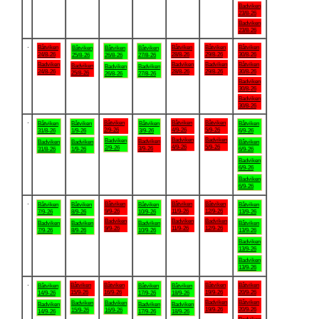
Badviken
23/8-26
Badviken
23/8-26
.
Båtviken
Båtviken
Båtviken
Båtviken
Båtviken
Båtviken
Båtviken
24/8-26
28/8-26
29/8-26
30/8-26
25/8-26
26/8-26
27/8-26
Badviken
Badviken
Badviken
Båtviken
Badviken
Badviken
Badviken
24/8-26
28/8-26
29/8-26
30/8-26
25/8-26
26/8-26
27/8-26
Badviken
30/8-26
Badviken
30/8-26
.
Båtviken
Båtviken
Båtviken
Båtviken
Båtviken
Båtviken
Båtviken
2/9-26
4/9-26
5/9-26
31/8-26
1/9-26
3/9-26
6/9-26
Badviken
Badviken
Badviken
Badviken
Badviken
Badviken
Båtviken
4/9-26
5/9-26
2/9-26
3/9-26
31/8-26
1/9-26
6/9-26
Badviken
6/9-26
Badviken
6/9-26
.
Båtviken
Båtviken
Båtviken
Båtviken
Båtviken
Båtviken
Båtviken
9/9-26
11/9-26
12/9-26
7/9-26
8/9-26
10/9-26
13/9-26
Badviken
Badviken
Badviken
Badviken
Badviken
Badviken
Båtviken
9/9-26
11/9-26
12/9-26
7/9-26
8/9-26
10/9-26
13/9-26
Badviken
13/9-26
Badviken
13/9-26
.
Båtviken
Båtviken
Båtviken
Båtviken
Båtviken
Båtviken
Båtviken
15/9-26
16/9-26
19/9-26
20/9-26
14/9-26
17/9-26
18/9-26
Badviken
Båtviken
Badviken
Badviken
Badviken
Badviken
Badviken
19/9-26
20/9-26
15/9-26
16/9-26
14/9-26
17/9-26
18/9-26