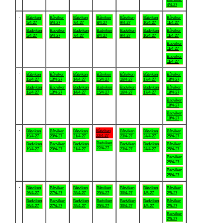
4/4-27
.
Båtviken
Båtviken
Båtviken
Båtviken
Båtviken
Båtviken
Båtviken
5/4-27
6/4-27
7/4-27
8/4-27
9/4-27
10/4-27
11/4-27
Badviken
Badviken
Badviken
Badviken
Badviken
Badviken
Båtviken
5/4-27
6/4-27
7/4-27
8/4-27
9/4-27
10/4-27
11/4-27
Badviken
11/4-27
Badviken
11/4-27
.
Båtviken
Båtviken
Båtviken
Båtviken
Båtviken
Båtviken
Båtviken
12/4-27
13/4-27
14/4-27
15/4-27
16/4-27
17/4-27
18/4-27
Badviken
Badviken
Badviken
Badviken
Badviken
Badviken
Båtviken
12/4-27
13/4-27
14/4-27
15/4-27
16/4-27
17/4-27
18/4-27
Badviken
18/4-27
Badviken
18/4-27
.
Båtviken
Båtviken
Båtviken
Båtviken
Båtviken
Båtviken
Båtviken
22/4-27
19/4-27
20/4-27
21/4-27
23/4-27
24/4-27
25/4-27
Badviken
Badviken
Badviken
Badviken
Badviken
Badviken
Båtviken
22/4-27
19/4-27
20/4-27
21/4-27
23/4-27
24/4-27
25/4-27
Badviken
25/4-27
Badviken
25/4-27
.
Båtviken
Båtviken
Båtviken
Båtviken
Båtviken
Båtviken
Båtviken
26/4-27
27/4-27
28/4-27
29/4-27
30/4-27
1/5-27
2/5-27
Badviken
Badviken
Badviken
Badviken
Badviken
Badviken
Båtviken
26/4-27
27/4-27
28/4-27
29/4-27
30/4-27
1/5-27
2/5-27
Badviken
2/5-27