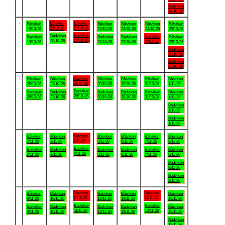
Badviken
18/10-26
.
Båtviken
Båtviken
Båtviken
Båtviken
Båtviken
Båtviken
Båtviken
20/10-26
21/10-26
19/10-26
22/10-26
23/10-26
24/10-26
25/10-26
Badviken
Badviken
Badviken
Badviken
Badviken
Badviken
Båtviken
21/10-26
20/10-26
24/10-26
19/10-26
22/10-26
23/10-26
25/10-26
Badviken
25/10-26
Badviken
25/10-26
.
Båtviken
Båtviken
Båtviken
Båtviken
Båtviken
Båtviken
Båtviken
28/10-26
26/10-26
27/10-26
29/10-26
30/10-26
31/10-26
1/11-26
Badviken
Badviken
Badviken
Badviken
Badviken
Badviken
Båtviken
28/10-26
26/10-26
27/10-26
29/10-26
30/10-26
31/10-26
1/11-26
Badviken
1/11-26
Badviken
1/11-26
.
Båtviken
Båtviken
Båtviken
Båtviken
Båtviken
Båtviken
Båtviken
4/11-26
2/11-26
3/11-26
5/11-26
6/11-26
7/11-26
8/11-26
Badviken
Badviken
Badviken
Badviken
Badviken
Badviken
Båtviken
4/11-26
2/11-26
3/11-26
5/11-26
6/11-26
7/11-26
8/11-26
Badviken
8/11-26
Badviken
8/11-26
.
Båtviken
Båtviken
Båtviken
Båtviken
Båtviken
Båtviken
Båtviken
11/11-26
14/11-26
9/11-26
10/11-26
12/11-26
13/11-26
15/11-26
Badviken
Badviken
Badviken
Badviken
Badviken
Badviken
Båtviken
11/11-26
14/11-26
9/11-26
10/11-26
12/11-26
13/11-26
15/11-26
Badviken
15/11-26