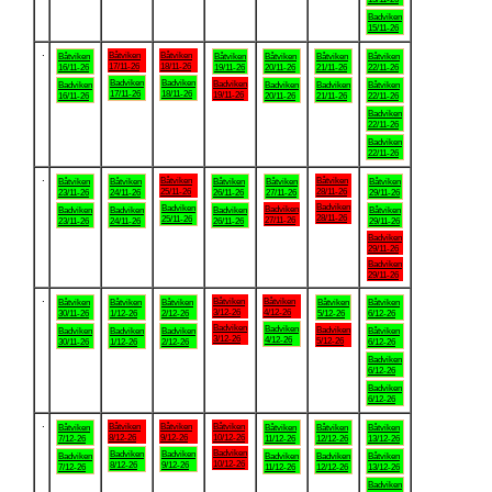
Badviken
15/11-26
.
Båtviken
Båtviken
Båtviken
Båtviken
Båtviken
Båtviken
Båtviken
17/11-26
18/11-26
16/11-26
19/11-26
20/11-26
21/11-26
22/11-26
Badviken
Badviken
Badviken
Badviken
Badviken
Badviken
Båtviken
17/11-26
18/11-26
19/11-26
16/11-26
20/11-26
21/11-26
22/11-26
Badviken
22/11-26
Badviken
22/11-26
.
Båtviken
Båtviken
Båtviken
Båtviken
Båtviken
Båtviken
Båtviken
25/11-26
28/11-26
23/11-26
24/11-26
26/11-26
27/11-26
29/11-26
Badviken
Badviken
Badviken
Badviken
Badviken
Badviken
Båtviken
28/11-26
25/11-26
27/11-26
23/11-26
24/11-26
26/11-26
29/11-26
Badviken
29/11-26
Badviken
29/11-26
.
Båtviken
Båtviken
Båtviken
Båtviken
Båtviken
Båtviken
Båtviken
3/12-26
4/12-26
30/11-26
1/12-26
2/12-26
5/12-26
6/12-26
Badviken
Badviken
Badviken
Badviken
Badviken
Badviken
Båtviken
3/12-26
4/12-26
5/12-26
30/11-26
1/12-26
2/12-26
6/12-26
Badviken
6/12-26
Badviken
6/12-26
.
Båtviken
Båtviken
Båtviken
Båtviken
Båtviken
Båtviken
Båtviken
8/12-26
9/12-26
10/12-26
7/12-26
11/12-26
12/12-26
13/12-26
Badviken
Badviken
Badviken
Badviken
Badviken
Badviken
Båtviken
10/12-26
8/12-26
9/12-26
7/12-26
11/12-26
12/12-26
13/12-26
Badviken