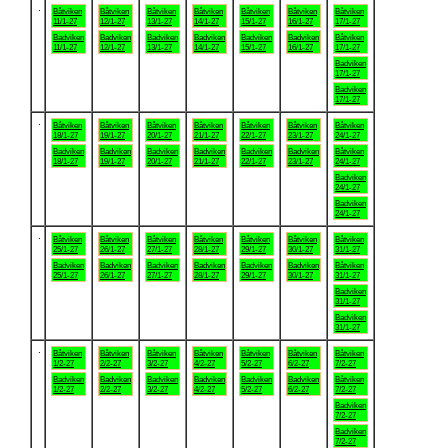
.
Båtviken
Båtviken
Båtviken
Båtviken
Båtviken
Båtviken
Båtviken
11/1-27
12/1-27
13/1-27
14/1-27
15/1-27
16/1-27
17/1-27
Badviken
Badviken
Badviken
Badviken
Badviken
Badviken
Båtviken
11/1-27
12/1-27
13/1-27
14/1-27
15/1-27
16/1-27
17/1-27
Badviken
17/1-27
Badviken
17/1-27
.
Båtviken
Båtviken
Båtviken
Båtviken
Båtviken
Båtviken
Båtviken
18/1-27
19/1-27
20/1-27
21/1-27
22/1-27
23/1-27
24/1-27
Badviken
Badviken
Badviken
Badviken
Badviken
Badviken
Båtviken
18/1-27
19/1-27
20/1-27
21/1-27
22/1-27
23/1-27
24/1-27
Badviken
24/1-27
Badviken
24/1-27
.
Båtviken
Båtviken
Båtviken
Båtviken
Båtviken
Båtviken
Båtviken
25/1-27
26/1-27
27/1-27
28/1-27
29/1-27
30/1-27
31/1-27
Badviken
Badviken
Badviken
Badviken
Badviken
Badviken
Båtviken
25/1-27
26/1-27
27/1-27
28/1-27
29/1-27
30/1-27
31/1-27
Badviken
31/1-27
Badviken
31/1-27
.
Båtviken
Båtviken
Båtviken
Båtviken
Båtviken
Båtviken
Båtviken
1/2-27
2/2-27
3/2-27
4/2-27
5/2-27
6/2-27
7/2-27
Badviken
Badviken
Badviken
Badviken
Badviken
Badviken
Båtviken
1/2-27
2/2-27
3/2-27
4/2-27
5/2-27
6/2-27
7/2-27
Badviken
7/2-27
Badviken
7/2-27