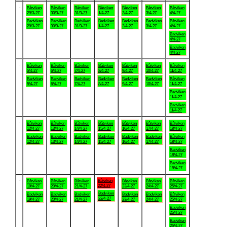
.
Båtviken
Båtviken
Båtviken
Båtviken
Båtviken
Båtviken
Båtviken
29/3-27
30/3-27
31/3-27
1/4-27
2/4-27
3/4-27
4/4-27
Badviken
Badviken
Badviken
Badviken
Badviken
Badviken
Båtviken
29/3-27
30/3-27
31/3-27
1/4-27
2/4-27
3/4-27
4/4-27
Badviken
4/4-27
Badviken
4/4-27
.
Båtviken
Båtviken
Båtviken
Båtviken
Båtviken
Båtviken
Båtviken
5/4-27
6/4-27
7/4-27
8/4-27
9/4-27
10/4-27
11/4-27
Badviken
Badviken
Badviken
Badviken
Badviken
Badviken
Båtviken
5/4-27
6/4-27
7/4-27
8/4-27
9/4-27
10/4-27
11/4-27
Badviken
11/4-27
Badviken
11/4-27
.
Båtviken
Båtviken
Båtviken
Båtviken
Båtviken
Båtviken
Båtviken
12/4-27
13/4-27
14/4-27
15/4-27
16/4-27
17/4-27
18/4-27
Badviken
Badviken
Badviken
Badviken
Badviken
Badviken
Båtviken
12/4-27
13/4-27
14/4-27
15/4-27
16/4-27
17/4-27
18/4-27
Badviken
18/4-27
Badviken
18/4-27
.
Båtviken
Båtviken
Båtviken
Båtviken
Båtviken
Båtviken
Båtviken
22/4-27
19/4-27
20/4-27
21/4-27
23/4-27
24/4-27
25/4-27
Badviken
Badviken
Badviken
Badviken
Badviken
Badviken
Båtviken
22/4-27
19/4-27
20/4-27
21/4-27
23/4-27
24/4-27
25/4-27
Badviken
25/4-27
Badviken
25/4-27