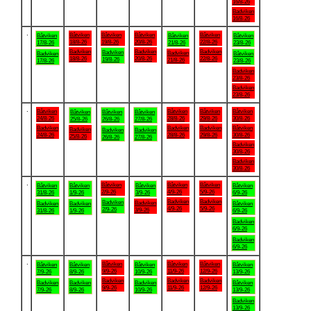
16/8-26
Badviken
16/8-26
.
Båtviken
Båtviken
Båtviken
Båtviken
Båtviken
Båtviken
Båtviken
18/8-26
19/8-26
20/8-26
22/8-26
17/8-26
21/8-26
23/8-26
Badviken
Badviken
Badviken
Badviken
Badviken
Badviken
Båtviken
18/8-26
20/8-26
22/8-26
19/8-26
21/8-26
17/8-26
23/8-26
Badviken
23/8-26
Badviken
23/8-26
.
Båtviken
Båtviken
Båtviken
Båtviken
Båtviken
Båtviken
Båtviken
24/8-26
28/8-26
29/8-26
30/8-26
25/8-26
26/8-26
27/8-26
Badviken
Badviken
Badviken
Båtviken
Badviken
Badviken
Badviken
24/8-26
28/8-26
29/8-26
30/8-26
25/8-26
26/8-26
27/8-26
Badviken
30/8-26
Badviken
30/8-26
.
Båtviken
Båtviken
Båtviken
Båtviken
Båtviken
Båtviken
Båtviken
2/9-26
4/9-26
5/9-26
31/8-26
1/9-26
3/9-26
6/9-26
Badviken
Badviken
Badviken
Badviken
Badviken
Badviken
Båtviken
4/9-26
5/9-26
2/9-26
3/9-26
31/8-26
1/9-26
6/9-26
Badviken
6/9-26
Badviken
6/9-26
.
Båtviken
Båtviken
Båtviken
Båtviken
Båtviken
Båtviken
Båtviken
9/9-26
11/9-26
12/9-26
7/9-26
8/9-26
10/9-26
13/9-26
Badviken
Badviken
Badviken
Badviken
Badviken
Badviken
Båtviken
9/9-26
11/9-26
12/9-26
7/9-26
8/9-26
10/9-26
13/9-26
Badviken
13/9-26