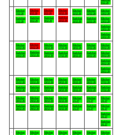
6/12-26
.
Båtviken
Båtviken
Båtviken
Båtviken
Båtviken
Båtviken
Båtviken
8/12-26
9/12-26
10/12-26
7/12-26
11/12-26
12/12-26
13/12-26
Badviken
Badviken
Badviken
Badviken
Badviken
Badviken
Båtviken
10/12-26
8/12-26
9/12-26
7/12-26
11/12-26
12/12-26
13/12-26
Badviken
13/12-26
Badviken
13/12-26
.
Båtviken
Båtviken
Båtviken
Båtviken
Båtviken
Båtviken
Båtviken
15/12-26
14/12-26
16/12-26
17/12-26
18/12-26
19/12-26
20/12-26
Badviken
Badviken
Badviken
Badviken
Badviken
Badviken
Båtviken
15/12-26
14/12-26
16/12-26
17/12-26
18/12-26
19/12-26
20/12-26
Badviken
20/12-26
Badviken
20/12-26
.
Båtviken
Båtviken
Båtviken
Båtviken
Båtviken
Båtviken
Båtviken
21/12-26
22/12-26
23/12-26
24/12-26
25/12-26
26/12-26
27/12-26
Badviken
Badviken
Badviken
Badviken
Badviken
Badviken
Badviken
21/12-26
22/12-26
23/12-26
24/12-26
25/12-26
26/12-26
27/12-26
.
Båtviken
Båtviken
Båtviken
Båtviken
Båtviken
Båtviken
Båtviken
28/12-26
29/12-26
30/12-26
31/12-26
1/1-27
2/1-27
3/1-27
Badviken
Badviken
Badviken
Badviken
Badviken
Badviken
Båtviken
28/12-26
29/12-26
30/12-26
31/12-26
1/1-27
2/1-27
3/1-27
Badviken
3/1-27
Badviken
3/1-27
.
Båtviken
Båtviken
Båtviken
Båtviken
Båtviken
Båtviken
Båtviken