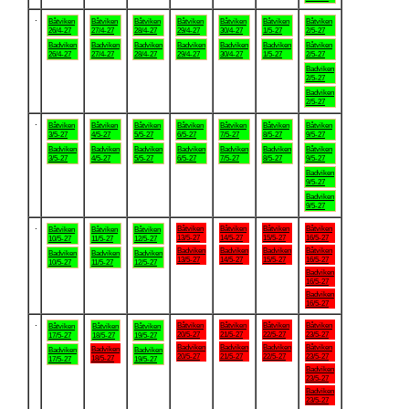
.
Båtviken
Båtviken
Båtviken
Båtviken
Båtviken
Båtviken
Båtviken
26/4-27
27/4-27
28/4-27
29/4-27
30/4-27
1/5-27
2/5-27
Badviken
Badviken
Badviken
Badviken
Badviken
Badviken
Båtviken
26/4-27
27/4-27
28/4-27
29/4-27
30/4-27
1/5-27
2/5-27
Badviken
2/5-27
Badviken
2/5-27
.
Båtviken
Båtviken
Båtviken
Båtviken
Båtviken
Båtviken
Båtviken
3/5-27
4/5-27
5/5-27
6/5-27
7/5-27
8/5-27
9/5-27
Badviken
Badviken
Badviken
Badviken
Badviken
Badviken
Båtviken
3/5-27
4/5-27
5/5-27
6/5-27
7/5-27
8/5-27
9/5-27
Badviken
9/5-27
Badviken
9/5-27
.
Båtviken
Båtviken
Båtviken
Båtviken
Båtviken
Båtviken
Båtviken
13/5-27
14/5-27
15/5-27
16/5-27
10/5-27
11/5-27
12/5-27
Badviken
Badviken
Badviken
Båtviken
Badviken
Badviken
Badviken
13/5-27
14/5-27
15/5-27
16/5-27
10/5-27
11/5-27
12/5-27
Badviken
16/5-27
Badviken
16/5-27
.
Båtviken
Båtviken
Båtviken
Båtviken
Båtviken
Båtviken
Båtviken
20/5-27
21/5-27
22/5-27
23/5-27
17/5-27
18/5-27
19/5-27
Badviken
Badviken
Badviken
Båtviken
Badviken
Badviken
Badviken
20/5-27
21/5-27
22/5-27
23/5-27
18/5-27
17/5-27
19/5-27
Badviken
23/5-27
Badviken
23/5-27