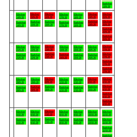
Badviken
13/9-26
.
Båtviken
Båtviken
Båtviken
Båtviken
Båtviken
Båtviken
Båtviken
15/9-26
16/9-26
19/9-26
20/9-26
14/9-26
17/9-26
18/9-26
Badviken
Båtviken
Badviken
Badviken
Badviken
Badviken
Badviken
19/9-26
20/9-26
15/9-26
16/9-26
14/9-26
17/9-26
18/9-26
Badviken
20/9-26
Badviken
20/9-26
.
Båtviken
Båtviken
Båtviken
Båtviken
Båtviken
Båtviken
Båtviken
23/9-26
27/9-26
21/9-26
22/9-26
24/9-26
25/9-26
26/9-26
Badviken
Båtviken
Badviken
Badviken
Badviken
Badviken
Badviken
23/9-26
27/9-26
24/9-26
21/9-26
22/9-26
25/9-26
26/9-26
Badviken
27/9-26
Badviken
27/9-26
.
Båtviken
Båtviken
Båtviken
Båtviken
Båtviken
Båtviken
Båtviken
30/9-26
3/10-26
4/10-26
28/9-26
29/9-26
1/10-26
2/10-26
Båtviken
Badviken
Badviken
Badviken
Badviken
Badviken
Badviken
4/10-26
30/9-26
3/10-26
29/9-26
28/9-26
1/10-26
2/10-26
Badviken
4/10-26
Badviken
4/10-26
.
Båtviken
Båtviken
Båtviken
Båtviken
Båtviken
Båtviken
Båtviken
7/10-26
5/10-26
6/10-26
8/10-26
9/10-26
10/10-26
11/10-26
Badviken
Badviken
Badviken
Badviken
Badviken
Badviken
Båtviken
7/10-26
5/10-26
6/10-26
8/10-26
9/10-26
10/10-26
11/10-26
Badviken
11/10-26
Badviken