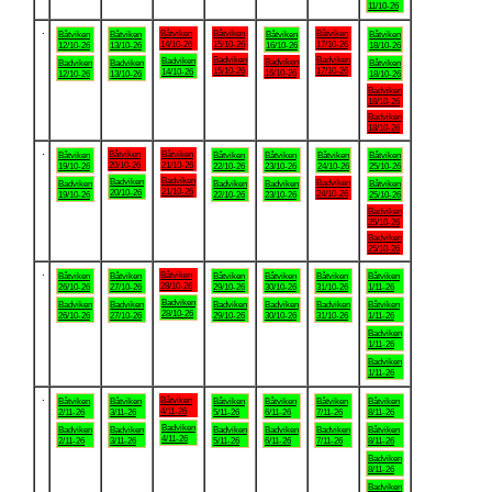
11/10-26
.
Båtviken
Båtviken
Båtviken
Båtviken
Båtviken
Båtviken
Båtviken
14/10-26
15/10-26
17/10-26
12/10-26
13/10-26
16/10-26
18/10-26
Badviken
Badviken
Badviken
Badviken
Badviken
Badviken
Båtviken
15/10-26
17/10-26
14/10-26
16/10-26
12/10-26
13/10-26
18/10-26
Badviken
18/10-26
Badviken
18/10-26
.
Båtviken
Båtviken
Båtviken
Båtviken
Båtviken
Båtviken
Båtviken
20/10-26
21/10-26
19/10-26
22/10-26
23/10-26
24/10-26
25/10-26
Badviken
Badviken
Badviken
Badviken
Badviken
Badviken
Båtviken
21/10-26
20/10-26
24/10-26
19/10-26
22/10-26
23/10-26
25/10-26
Badviken
25/10-26
Badviken
25/10-26
.
Båtviken
Båtviken
Båtviken
Båtviken
Båtviken
Båtviken
Båtviken
28/10-26
26/10-26
27/10-26
29/10-26
30/10-26
31/10-26
1/11-26
Badviken
Badviken
Badviken
Badviken
Badviken
Badviken
Båtviken
28/10-26
26/10-26
27/10-26
29/10-26
30/10-26
31/10-26
1/11-26
Badviken
1/11-26
Badviken
1/11-26
.
Båtviken
Båtviken
Båtviken
Båtviken
Båtviken
Båtviken
Båtviken
4/11-26
2/11-26
3/11-26
5/11-26
6/11-26
7/11-26
8/11-26
Badviken
Badviken
Badviken
Badviken
Badviken
Badviken
Båtviken
4/11-26
2/11-26
3/11-26
5/11-26
6/11-26
7/11-26
8/11-26
Badviken
8/11-26
Badviken