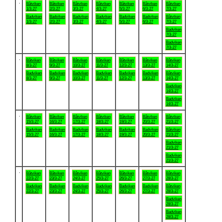
.
Båtviken
Båtviken
Båtviken
Båtviken
Båtviken
Båtviken
Båtviken
1/3-27
2/3-27
3/3-27
4/3-27
5/3-27
6/3-27
7/3-27
Badviken
Badviken
Badviken
Badviken
Badviken
Badviken
Båtviken
1/3-27
2/3-27
3/3-27
4/3-27
5/3-27
6/3-27
7/3-27
Badviken
7/3-27
Badviken
7/3-27
.
Båtviken
Båtviken
Båtviken
Båtviken
Båtviken
Båtviken
Båtviken
8/3-27
9/3-27
10/3-27
11/3-27
12/3-27
13/3-27
14/3-27
Badviken
Badviken
Badviken
Badviken
Badviken
Badviken
Båtviken
8/3-27
9/3-27
10/3-27
11/3-27
12/3-27
13/3-27
14/3-27
Badviken
14/3-27
Badviken
14/3-27
.
Båtviken
Båtviken
Båtviken
Båtviken
Båtviken
Båtviken
Båtviken
15/3-27
16/3-27
17/3-27
18/3-27
19/3-27
20/3-27
21/3-27
Badviken
Badviken
Badviken
Badviken
Badviken
Badviken
Båtviken
15/3-27
16/3-27
17/3-27
18/3-27
19/3-27
20/3-27
21/3-27
Badviken
21/3-27
Badviken
21/3-27
.
Båtviken
Båtviken
Båtviken
Båtviken
Båtviken
Båtviken
Båtviken
22/3-27
23/3-27
24/3-27
25/3-27
26/3-27
27/3-27
28/3-27
Badviken
Badviken
Badviken
Badviken
Badviken
Badviken
Båtviken
22/3-27
23/3-27
24/3-27
25/3-27
26/3-27
27/3-27
28/3-27
Badviken
28/3-27
Badviken
28/3-27