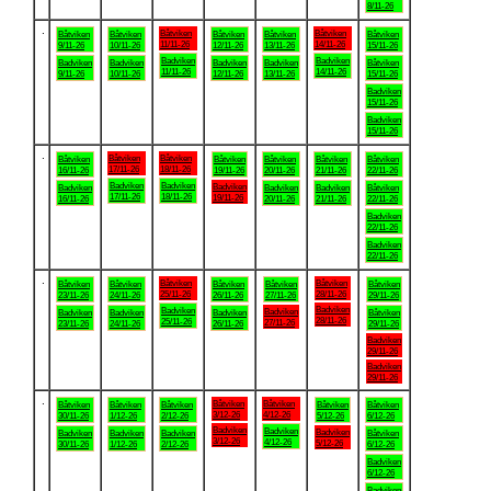
8/11-26
.
Båtviken
Båtviken
Båtviken
Båtviken
Båtviken
Båtviken
Båtviken
11/11-26
14/11-26
9/11-26
10/11-26
12/11-26
13/11-26
15/11-26
Badviken
Badviken
Badviken
Badviken
Badviken
Badviken
Båtviken
11/11-26
14/11-26
9/11-26
10/11-26
12/11-26
13/11-26
15/11-26
Badviken
15/11-26
Badviken
15/11-26
.
Båtviken
Båtviken
Båtviken
Båtviken
Båtviken
Båtviken
Båtviken
17/11-26
18/11-26
16/11-26
19/11-26
20/11-26
21/11-26
22/11-26
Badviken
Badviken
Badviken
Badviken
Badviken
Badviken
Båtviken
17/11-26
18/11-26
19/11-26
16/11-26
20/11-26
21/11-26
22/11-26
Badviken
22/11-26
Badviken
22/11-26
.
Båtviken
Båtviken
Båtviken
Båtviken
Båtviken
Båtviken
Båtviken
25/11-26
28/11-26
23/11-26
24/11-26
26/11-26
27/11-26
29/11-26
Badviken
Badviken
Badviken
Badviken
Badviken
Badviken
Båtviken
28/11-26
25/11-26
27/11-26
23/11-26
24/11-26
26/11-26
29/11-26
Badviken
29/11-26
Badviken
29/11-26
.
Båtviken
Båtviken
Båtviken
Båtviken
Båtviken
Båtviken
Båtviken
3/12-26
4/12-26
30/11-26
1/12-26
2/12-26
5/12-26
6/12-26
Badviken
Badviken
Badviken
Badviken
Badviken
Badviken
Båtviken
3/12-26
4/12-26
5/12-26
30/11-26
1/12-26
2/12-26
6/12-26
Badviken
6/12-26
Badviken