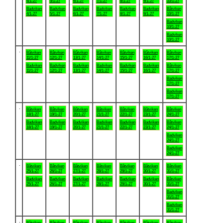
4/1-27
5/1-27
6/1-27
7/1-27
8/1-27
9/1-27
10/1-27
Badviken
Badviken
Badviken
Badviken
Badviken
Badviken
Båtviken
4/1-27
5/1-27
6/1-27
7/1-27
8/1-27
9/1-27
10/1-27
Badviken
10/1-27
Badviken
10/1-27
.
Båtviken
Båtviken
Båtviken
Båtviken
Båtviken
Båtviken
Båtviken
11/1-27
12/1-27
13/1-27
14/1-27
15/1-27
16/1-27
17/1-27
Badviken
Badviken
Badviken
Badviken
Badviken
Badviken
Båtviken
11/1-27
12/1-27
13/1-27
14/1-27
15/1-27
16/1-27
17/1-27
Badviken
17/1-27
Badviken
17/1-27
.
Båtviken
Båtviken
Båtviken
Båtviken
Båtviken
Båtviken
Båtviken
18/1-27
19/1-27
20/1-27
21/1-27
22/1-27
23/1-27
24/1-27
Badviken
Badviken
Badviken
Badviken
Badviken
Badviken
Båtviken
18/1-27
19/1-27
20/1-27
21/1-27
22/1-27
23/1-27
24/1-27
Badviken
24/1-27
Badviken
24/1-27
.
Båtviken
Båtviken
Båtviken
Båtviken
Båtviken
Båtviken
Båtviken
25/1-27
26/1-27
27/1-27
28/1-27
29/1-27
30/1-27
31/1-27
Badviken
Badviken
Badviken
Badviken
Badviken
Badviken
Båtviken
25/1-27
26/1-27
27/1-27
28/1-27
29/1-27
30/1-27
31/1-27
Badviken
31/1-27
Badviken
31/1-27
.
Båtviken
Båtviken
Båtviken
Båtviken
Båtviken
Båtviken
Båtviken