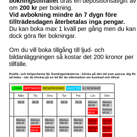
bokningstillfället
dras en depositionsavgift av
om
200 kr
per bokning.
Vid avbokning mindre än 7 dygn före
tillträdesdagen återbetalas inga pengar.
Du kan boka max 1 kväll per gång men du kan
dock göra fler bokningar.
Om du vill boka tillgång till ljud- och
bildanläggningen så kostar det 200 kronor per
tillfälle.
Kvälls- och helgschema för Samlingslokalerna - klicka på den tid som passar dig för
att boka - när du klickat på en tid får du information om kostnad och tillval.
LEDIG
UPPTAGEN
RESERVERAD
VALD TID
EJ BOKBAR
Mån
Tis
Ons
Tor
Fre
Lör
Sön
.
3/8-26
4/8-26
5/8-26
6/8-26
7/8-26
Båtviken
Båtviken
8/8-26
9/8-26
Badviken
Badviken
8/8-26
9/8-26
.
Båtviken
Båtviken
Båtviken
Båtviken
Båtviken
Båtviken
Båtviken
10/8-26
11/8-26
12/8-26
13/8-26
14/8-26
15/8-26
16/8-26
Badviken
Badviken
Badviken
Badviken
Badviken
Badviken
Båtviken
10/8-26
11/8-26
12/8-26
13/8-26
14/8-26
15/8-26
16/8-26
Badviken