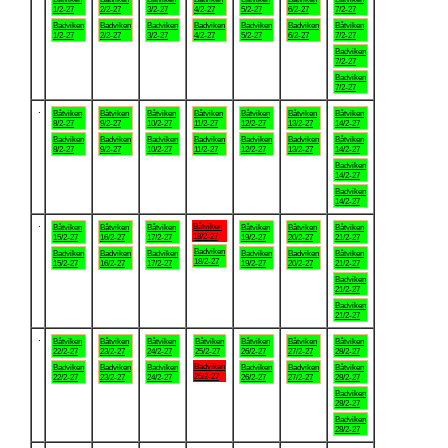
1/2-27
2/2-27
3/2-27
4/2-27
5/2-27
6/2-27
7/2-27
Badviken
Badviken
Badviken
Badviken
Badviken
Badviken
Båtviken
1/2-27
2/2-27
3/2-27
4/2-27
5/2-27
6/2-27
7/2-27
Badviken
7/2-27
Badviken
7/2-27
.
Båtviken
Båtviken
Båtviken
Båtviken
Båtviken
Båtviken
Båtviken
8/2-27
9/2-27
10/2-27
11/2-27
12/2-27
13/2-27
14/2-27
Badviken
Badviken
Badviken
Badviken
Badviken
Badviken
Båtviken
8/2-27
9/2-27
10/2-27
11/2-27
12/2-27
13/2-27
14/2-27
Badviken
14/2-27
Badviken
14/2-27
.
Båtviken
Båtviken
Båtviken
Båtviken
Båtviken
Båtviken
Båtviken
18/2-27
15/2-27
16/2-27
17/2-27
19/2-27
20/2-27
21/2-27
Badviken
Badviken
Badviken
Badviken
Badviken
Badviken
Båtviken
18/2-27
15/2-27
16/2-27
17/2-27
19/2-27
20/2-27
21/2-27
Badviken
21/2-27
Badviken
21/2-27
.
Båtviken
Båtviken
Båtviken
Båtviken
Båtviken
Båtviken
Båtviken
22/2-27
23/2-27
24/2-27
25/2-27
26/2-27
27/2-27
28/2-27
Badviken
Badviken
Badviken
Badviken
Badviken
Badviken
Båtviken
25/2-27
22/2-27
23/2-27
24/2-27
26/2-27
27/2-27
28/2-27
Badviken
28/2-27
Badviken
28/2-27