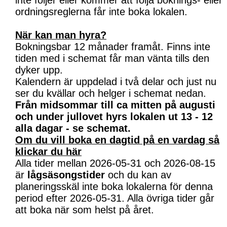
inte följer eller kommer att följa boknings- eller
ordningsreglerna får inte boka lokalen.
När kan man hyra?
Bokningsbar 12 månader framåt. Finns inte
tiden med i schemat får man vänta tills den
dyker upp.
Kalendern är uppdelad i två delar och just nu
ser du kvällar och helger i schemat nedan.
Från midsommar till ca mitten på augusti
och under jullovet hyrs lokalen ut 13 - 12
alla dagar - se schemat.
Om du vill boka en dagtid på en vardag så
klickar du här
Alla tider mellan 2026-05-31 och 2026-08-15
är
lågsäsongstider
och du kan av
planeringsskäl inte boka lokalerna för denna
period efter 2026-05-31. Alla övriga tider går
att boka när som helst på året.