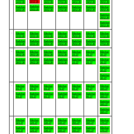
15/12-26
14/12-26
16/12-26
17/12-26
18/12-26
19/12-26
20/12-26
Badviken
Badviken
Badviken
Badviken
Badviken
Badviken
Båtviken
15/12-26
14/12-26
16/12-26
17/12-26
18/12-26
19/12-26
20/12-26
Badviken
20/12-26
Badviken
20/12-26
.
Båtviken
Båtviken
Båtviken
Båtviken
Båtviken
Båtviken
Båtviken
21/12-26
22/12-26
23/12-26
24/12-26
25/12-26
26/12-26
27/12-26
Badviken
Badviken
Badviken
Badviken
Badviken
Badviken
Badviken
21/12-26
22/12-26
23/12-26
24/12-26
25/12-26
26/12-26
27/12-26
.
Båtviken
Båtviken
Båtviken
Båtviken
Båtviken
Båtviken
Båtviken
28/12-26
29/12-26
30/12-26
31/12-26
1/1-27
2/1-27
3/1-27
Badviken
Badviken
Badviken
Badviken
Badviken
Badviken
Båtviken
28/12-26
29/12-26
30/12-26
31/12-26
1/1-27
2/1-27
3/1-27
Badviken
3/1-27
Badviken
3/1-27
.
Båtviken
Båtviken
Båtviken
Båtviken
Båtviken
Båtviken
Båtviken
4/1-27
5/1-27
6/1-27
7/1-27
8/1-27
9/1-27
10/1-27
Badviken
Badviken
Badviken
Badviken
Badviken
Badviken
Båtviken
4/1-27
5/1-27
6/1-27
7/1-27
8/1-27
9/1-27
10/1-27
Badviken
10/1-27
Badviken
10/1-27
.
Båtviken
Båtviken
Båtviken
Båtviken
Båtviken
Båtviken
Båtviken
11/1-27
12/1-27
13/1-27
14/1-27
15/1-27
16/1-27
17/1-27
Badviken
Badviken
Badviken
Badviken
Badviken
Badviken
Båtviken
11/1-27
12/1-27
13/1-27
14/1-27
15/1-27
16/1-27
17/1-27