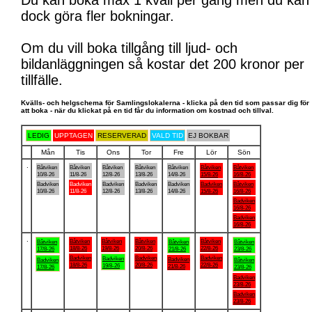
Du kan boka max 1 kväll per gång men du kan
dock göra fler bokningar.
Om du vill boka tillgång till ljud- och
bildanläggningen så kostar det 200 kronor per
tillfälle.
Kvälls- och helgschema för Samlingslokalerna - klicka på den tid som passar dig för
att boka - när du klickat på en tid får du information om kostnad och tillval.
LEDIG
UPPTAGEN
RESERVERAD
VALD TID
EJ BOKBAR
Mån
Tis
Ons
Tor
Fre
Lör
Sön
.
Båtviken
Båtviken
Båtviken
Båtviken
Båtviken
Båtviken
Båtviken
10/8-26
11/8-26
12/8-26
13/8-26
14/8-26
15/8-26
16/8-26
Badviken
Badviken
Badviken
Badviken
Badviken
Badviken
Båtviken
10/8-26
11/8-26
12/8-26
13/8-26
14/8-26
15/8-26
16/8-26
Badviken
16/8-26
Badviken
16/8-26
.
Båtviken
Båtviken
Båtviken
Båtviken
Båtviken
Båtviken
Båtviken
18/8-26
19/8-26
20/8-26
22/8-26
17/8-26
21/8-26
23/8-26
Badviken
Badviken
Badviken
Badviken
Badviken
Badviken
Båtviken
18/8-26
20/8-26
22/8-26
19/8-26
21/8-26
17/8-26
23/8-26
Badviken
23/8-26
Badviken
23/8-26