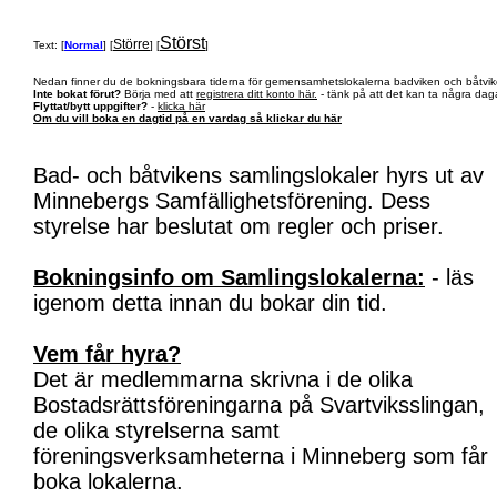
Störst
Större
Text: [
Normal
] [
] [
]
Nedan finner du de bokningsbara tiderna för gemensamhetslokalerna badviken och båtvik
Inte bokat förut?
Börja med att
registrera ditt konto här.
- tänk på att det kan ta några daga
Flyttat/bytt uppgifter?
-
klicka här
Om du vill boka en dagtid på en vardag så klickar du här
Bad- och båtvikens samlingslokaler hyrs ut av
Minnebergs Samfällighetsförening. Dess
styrelse har beslutat om regler och priser.
Bokningsinfo om Samlingslokalerna:
- läs
igenom detta innan du bokar din tid.
Vem får hyra?
Det är medlemmarna skrivna i de olika
Bostadsrättsföreningarna på Svartviksslingan,
de olika styrelserna samt
föreningsverksamheterna i Minneberg som får
boka lokalerna.