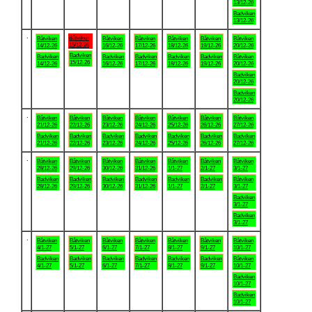
13/12-26
Badviken
13/12-26
.
Båtviken
Båtviken
Båtviken
Båtviken
Båtviken
Båtviken
Båtviken
15/12-26
14/12-26
16/12-26
17/12-26
18/12-26
19/12-26
20/12-26
Badviken
Badviken
Badviken
Badviken
Badviken
Badviken
Båtviken
15/12-26
14/12-26
16/12-26
17/12-26
18/12-26
19/12-26
20/12-26
Badviken
20/12-26
Badviken
20/12-26
.
Båtviken
Båtviken
Båtviken
Båtviken
Båtviken
Båtviken
Båtviken
21/12-26
22/12-26
23/12-26
24/12-26
25/12-26
26/12-26
27/12-26
Badviken
Badviken
Badviken
Badviken
Badviken
Badviken
Badviken
21/12-26
22/12-26
23/12-26
24/12-26
25/12-26
26/12-26
27/12-26
.
Båtviken
Båtviken
Båtviken
Båtviken
Båtviken
Båtviken
Båtviken
28/12-26
29/12-26
30/12-26
31/12-26
1/1-27
2/1-27
3/1-27
Badviken
Badviken
Badviken
Badviken
Badviken
Badviken
Båtviken
28/12-26
29/12-26
30/12-26
31/12-26
1/1-27
2/1-27
3/1-27
Badviken
3/1-27
Badviken
3/1-27
.
Båtviken
Båtviken
Båtviken
Båtviken
Båtviken
Båtviken
Båtviken
4/1-27
5/1-27
6/1-27
7/1-27
8/1-27
9/1-27
10/1-27
Badviken
Badviken
Badviken
Badviken
Badviken
Badviken
Båtviken
4/1-27
5/1-27
6/1-27
7/1-27
8/1-27
9/1-27
10/1-27
Badviken
10/1-27
Badviken
10/1-27