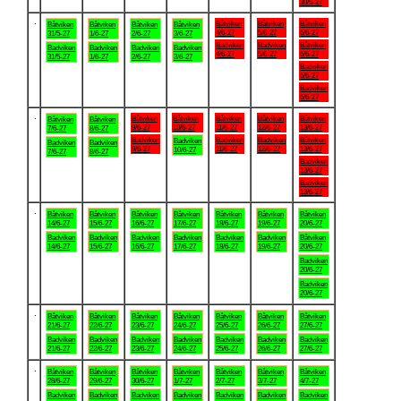
30/5-27
.
Båtviken
Båtviken
Båtviken
Båtviken
Båtviken
Båtviken
Båtviken
4/6-27
5/6-27
6/6-27
31/5-27
1/6-27
2/6-27
3/6-27
Badviken
Badviken
Båtviken
Badviken
Badviken
Badviken
Badviken
4/6-27
5/6-27
6/6-27
31/5-27
1/6-27
2/6-27
3/6-27
Badviken
6/6-27
Badviken
6/6-27
.
Båtviken
Båtviken
Båtviken
Båtviken
Båtviken
Båtviken
Båtviken
9/6-27
10/6-27
11/6-27
12/6-27
13/6-27
7/6-27
8/6-27
Badviken
Badviken
Badviken
Båtviken
Badviken
Badviken
Badviken
9/6-27
11/6-27
12/6-27
13/6-27
10/6-27
7/6-27
8/6-27
Badviken
13/6-27
Badviken
13/6-27
.
Båtviken
Båtviken
Båtviken
Båtviken
Båtviken
Båtviken
Båtviken
14/6-27
15/6-27
16/6-27
17/6-27
18/6-27
19/6-27
20/6-27
Badviken
Badviken
Badviken
Badviken
Badviken
Badviken
Båtviken
14/6-27
15/6-27
16/6-27
17/6-27
18/6-27
19/6-27
20/6-27
Badviken
20/6-27
Badviken
20/6-27
.
Båtviken
Båtviken
Båtviken
Båtviken
Båtviken
Båtviken
Båtviken
21/6-27
22/6-27
23/6-27
24/6-27
25/6-27
26/6-27
27/6-27
Badviken
Badviken
Badviken
Badviken
Badviken
Badviken
Badviken
21/6-27
22/6-27
23/6-27
24/6-27
25/6-27
26/6-27
27/6-27
.
Båtviken
Båtviken
Båtviken
Båtviken
Båtviken
Båtviken
Båtviken
28/6-27
29/6-27
30/6-27
1/7-27
2/7-27
3/7-27
4/7-27
Badviken
Badviken
Badviken
Badviken
Badviken
Badviken
Badviken