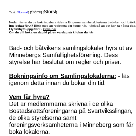
Störst
Större
Text: [
Normal
] [
] [
]
Nedan finner du de bokningsbara tiderna för gemensamhetslokalerna badviken och båtvik
Inte bokat förut?
Börja med att
registrera ditt konto här.
- tänk på att det kan ta några daga
Flyttat/bytt uppgifter?
-
klicka här
Om du vill boka en dagtid på en vardag så klickar du här
Bad- och båtvikens samlingslokaler hyrs ut av
Minnebergs Samfällighetsförening. Dess
styrelse har beslutat om regler och priser.
Bokningsinfo om Samlingslokalerna:
- läs
igenom detta innan du bokar din tid.
Vem får hyra?
Det är medlemmarna skrivna i de olika
Bostadsrättsföreningarna på Svartviksslingan,
de olika styrelserna samt
föreningsverksamheterna i Minneberg som får
boka lokalerna.