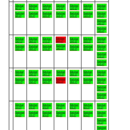
.
Båtviken
Båtviken
Båtviken
Båtviken
Båtviken
Båtviken
Båtviken
8/2-27
9/2-27
10/2-27
11/2-27
12/2-27
13/2-27
14/2-27
Badviken
Badviken
Badviken
Badviken
Badviken
Badviken
Båtviken
8/2-27
9/2-27
10/2-27
11/2-27
12/2-27
13/2-27
14/2-27
Badviken
14/2-27
Badviken
14/2-27
.
Båtviken
Båtviken
Båtviken
Båtviken
Båtviken
Båtviken
Båtviken
18/2-27
15/2-27
16/2-27
17/2-27
19/2-27
20/2-27
21/2-27
Badviken
Badviken
Badviken
Badviken
Badviken
Badviken
Båtviken
18/2-27
15/2-27
16/2-27
17/2-27
19/2-27
20/2-27
21/2-27
Badviken
21/2-27
Badviken
21/2-27
.
Båtviken
Båtviken
Båtviken
Båtviken
Båtviken
Båtviken
Båtviken
22/2-27
23/2-27
24/2-27
25/2-27
26/2-27
27/2-27
28/2-27
Badviken
Badviken
Badviken
Badviken
Badviken
Badviken
Båtviken
25/2-27
22/2-27
23/2-27
24/2-27
26/2-27
27/2-27
28/2-27
Badviken
28/2-27
Badviken
28/2-27
.
Båtviken
Båtviken
Båtviken
Båtviken
Båtviken
Båtviken
Båtviken
1/3-27
2/3-27
3/3-27
4/3-27
5/3-27
6/3-27
7/3-27
Badviken
Badviken
Badviken
Badviken
Badviken
Badviken
Båtviken
1/3-27
2/3-27
3/3-27
4/3-27
5/3-27
6/3-27
7/3-27
Badviken
7/3-27
Badviken