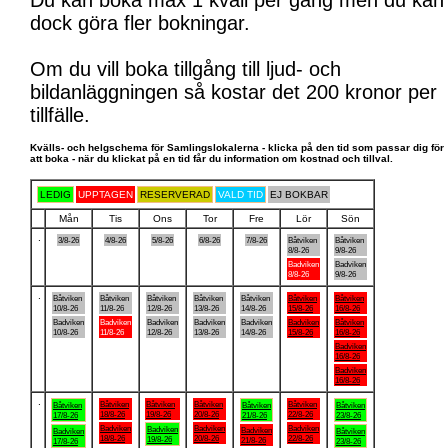
Du kan boka max 1 kväll per gång men du kan
dock göra fler bokningar.
Om du vill boka tillgång till ljud- och
bildanläggningen så kostar det 200 kronor per
tillfälle.
Kvälls- och helgschema för Samlingslokalerna - klicka på den tid som passar dig för
att boka - när du klickat på en tid får du information om kostnad och tillval.
LEDIG
UPPTAGEN
RESERVERAD
VALD TID
EJ BOKBAR
Mån
Tis
Ons
Tor
Fre
Lör
Sön
.
3/8-26
4/8-26
5/8-26
6/8-26
7/8-26
Båtviken
Båtviken
8/8-26
9/8-26
Badviken
Badviken
8/8-26
9/8-26
.
Båtviken
Båtviken
Båtviken
Båtviken
Båtviken
Båtviken
Båtviken
10/8-26
11/8-26
12/8-26
13/8-26
14/8-26
15/8-26
16/8-26
Badviken
Badviken
Badviken
Badviken
Badviken
Badviken
Båtviken
10/8-26
11/8-26
12/8-26
13/8-26
14/8-26
15/8-26
16/8-26
Badviken
16/8-26
Badviken
16/8-26
.
Båtviken
Båtviken
Båtviken
Båtviken
Båtviken
Båtviken
Båtviken
18/8-26
19/8-26
20/8-26
22/8-26
17/8-26
21/8-26
23/8-26
Badviken
Badviken
Badviken
Badviken
Badviken
Badviken
Båtviken
18/8-26
20/8-26
22/8-26
19/8-26
21/8-26
17/8-26
23/8-26