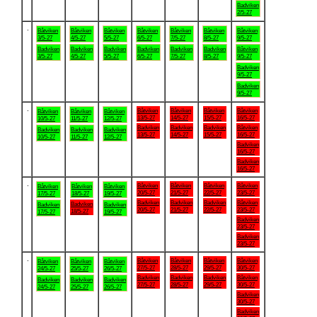
Badviken
2/5-27
.
Båtviken
Båtviken
Båtviken
Båtviken
Båtviken
Båtviken
Båtviken
3/5-27
4/5-27
5/5-27
6/5-27
7/5-27
8/5-27
9/5-27
Badviken
Badviken
Badviken
Badviken
Badviken
Badviken
Båtviken
3/5-27
4/5-27
5/5-27
6/5-27
7/5-27
8/5-27
9/5-27
Badviken
9/5-27
Badviken
9/5-27
.
Båtviken
Båtviken
Båtviken
Båtviken
Båtviken
Båtviken
Båtviken
13/5-27
14/5-27
15/5-27
16/5-27
10/5-27
11/5-27
12/5-27
Badviken
Badviken
Badviken
Båtviken
Badviken
Badviken
Badviken
13/5-27
14/5-27
15/5-27
16/5-27
10/5-27
11/5-27
12/5-27
Badviken
16/5-27
Badviken
16/5-27
.
Båtviken
Båtviken
Båtviken
Båtviken
Båtviken
Båtviken
Båtviken
20/5-27
21/5-27
22/5-27
23/5-27
17/5-27
18/5-27
19/5-27
Badviken
Badviken
Badviken
Båtviken
Badviken
Badviken
Badviken
20/5-27
21/5-27
22/5-27
23/5-27
18/5-27
17/5-27
19/5-27
Badviken
23/5-27
Badviken
23/5-27
.
Båtviken
Båtviken
Båtviken
Båtviken
Båtviken
Båtviken
Båtviken
27/5-27
28/5-27
29/5-27
30/5-27
24/5-27
25/5-27
26/5-27
Badviken
Badviken
Badviken
Båtviken
Badviken
Badviken
Badviken
27/5-27
28/5-27
29/5-27
30/5-27
24/5-27
25/5-27
26/5-27
Badviken
30/5-27
Badviken