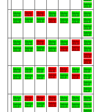
Badviken
15/11-26
.
Båtviken
Båtviken
Båtviken
Båtviken
Båtviken
Båtviken
Båtviken
17/11-26
18/11-26
16/11-26
19/11-26
20/11-26
21/11-26
22/11-26
Badviken
Badviken
Badviken
Badviken
Badviken
Badviken
Båtviken
17/11-26
18/11-26
19/11-26
16/11-26
20/11-26
21/11-26
22/11-26
Badviken
22/11-26
Badviken
22/11-26
.
Båtviken
Båtviken
Båtviken
Båtviken
Båtviken
Båtviken
Båtviken
25/11-26
28/11-26
23/11-26
24/11-26
26/11-26
27/11-26
29/11-26
Badviken
Badviken
Badviken
Badviken
Badviken
Badviken
Båtviken
28/11-26
25/11-26
27/11-26
23/11-26
24/11-26
26/11-26
29/11-26
Badviken
29/11-26
Badviken
29/11-26
.
Båtviken
Båtviken
Båtviken
Båtviken
Båtviken
Båtviken
Båtviken
3/12-26
4/12-26
30/11-26
1/12-26
2/12-26
5/12-26
6/12-26
Badviken
Badviken
Badviken
Badviken
Badviken
Badviken
Båtviken
3/12-26
4/12-26
5/12-26
30/11-26
1/12-26
2/12-26
6/12-26
Badviken
6/12-26
Badviken
6/12-26
.
Båtviken
Båtviken
Båtviken
Båtviken
Båtviken
Båtviken
Båtviken
8/12-26
9/12-26
10/12-26
7/12-26
11/12-26
12/12-26
13/12-26
Badviken
Badviken
Badviken
Badviken
Badviken
Badviken
Båtviken
10/12-26
8/12-26
9/12-26
7/12-26
11/12-26
12/12-26
13/12-26
Badviken