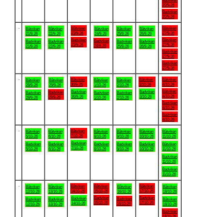
Badviken
20/9-26
Badviken
20/9-26
.
Båtviken
Båtviken
Båtviken
Båtviken
Båtviken
Båtviken
Båtviken
23/9-26
27/9-26
21/9-26
22/9-26
24/9-26
25/9-26
26/9-26
Badviken
Båtviken
Badviken
Badviken
Badviken
Badviken
Badviken
23/9-26
27/9-26
24/9-26
21/9-26
22/9-26
25/9-26
26/9-26
Badviken
27/9-26
Badviken
27/9-26
.
Båtviken
Båtviken
Båtviken
Båtviken
Båtviken
Båtviken
Båtviken
30/9-26
3/10-26
4/10-26
28/9-26
29/9-26
1/10-26
2/10-26
Båtviken
Badviken
Badviken
Badviken
Badviken
Badviken
Badviken
4/10-26
30/9-26
3/10-26
29/9-26
28/9-26
1/10-26
2/10-26
Badviken
4/10-26
Badviken
4/10-26
.
Båtviken
Båtviken
Båtviken
Båtviken
Båtviken
Båtviken
Båtviken
7/10-26
5/10-26
6/10-26
8/10-26
9/10-26
10/10-26
11/10-26
Badviken
Badviken
Badviken
Badviken
Badviken
Badviken
Båtviken
7/10-26
5/10-26
6/10-26
8/10-26
9/10-26
10/10-26
11/10-26
Badviken
11/10-26
Badviken
11/10-26
.
Båtviken
Båtviken
Båtviken
Båtviken
Båtviken
Båtviken
Båtviken
14/10-26
15/10-26
17/10-26
12/10-26
13/10-26
16/10-26
18/10-26
Badviken
Badviken
Badviken
Badviken
Badviken
Badviken
Båtviken
15/10-26
17/10-26
14/10-26
16/10-26
12/10-26
13/10-26
18/10-26
Badviken
18/10-26