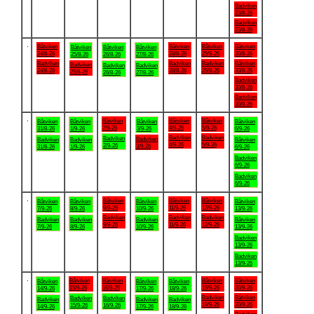
Badviken
23/8-26
Badviken
23/8-26
.
Båtviken
Båtviken
Båtviken
Båtviken
Båtviken
Båtviken
Båtviken
24/8-26
28/8-26
29/8-26
30/8-26
25/8-26
26/8-26
27/8-26
Badviken
Badviken
Badviken
Båtviken
Badviken
Badviken
Badviken
24/8-26
28/8-26
29/8-26
30/8-26
25/8-26
26/8-26
27/8-26
Badviken
30/8-26
Badviken
30/8-26
.
Båtviken
Båtviken
Båtviken
Båtviken
Båtviken
Båtviken
Båtviken
2/9-26
4/9-26
5/9-26
31/8-26
1/9-26
3/9-26
6/9-26
Badviken
Badviken
Badviken
Badviken
Badviken
Badviken
Båtviken
4/9-26
5/9-26
2/9-26
3/9-26
31/8-26
1/9-26
6/9-26
Badviken
6/9-26
Badviken
6/9-26
.
Båtviken
Båtviken
Båtviken
Båtviken
Båtviken
Båtviken
Båtviken
9/9-26
11/9-26
12/9-26
7/9-26
8/9-26
10/9-26
13/9-26
Badviken
Badviken
Badviken
Badviken
Badviken
Badviken
Båtviken
9/9-26
11/9-26
12/9-26
7/9-26
8/9-26
10/9-26
13/9-26
Badviken
13/9-26
Badviken
13/9-26
.
Båtviken
Båtviken
Båtviken
Båtviken
Båtviken
Båtviken
Båtviken
15/9-26
16/9-26
19/9-26
20/9-26
14/9-26
17/9-26
18/9-26
Badviken
Båtviken
Badviken
Badviken
Badviken
Badviken
Badviken
19/9-26
20/9-26
15/9-26
16/9-26
14/9-26
17/9-26
18/9-26