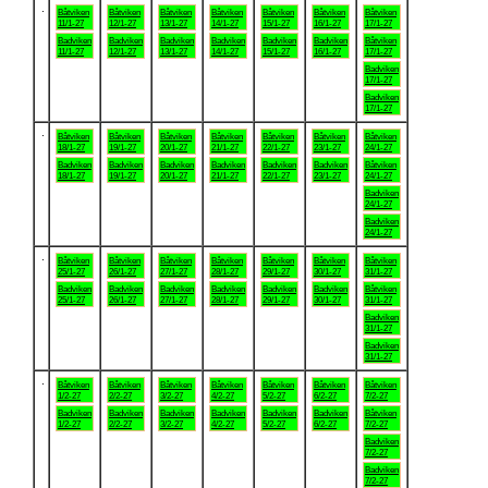
.
Båtviken
Båtviken
Båtviken
Båtviken
Båtviken
Båtviken
Båtviken
11/1-27
12/1-27
13/1-27
14/1-27
15/1-27
16/1-27
17/1-27
Badviken
Badviken
Badviken
Badviken
Badviken
Badviken
Båtviken
11/1-27
12/1-27
13/1-27
14/1-27
15/1-27
16/1-27
17/1-27
Badviken
17/1-27
Badviken
17/1-27
.
Båtviken
Båtviken
Båtviken
Båtviken
Båtviken
Båtviken
Båtviken
18/1-27
19/1-27
20/1-27
21/1-27
22/1-27
23/1-27
24/1-27
Badviken
Badviken
Badviken
Badviken
Badviken
Badviken
Båtviken
18/1-27
19/1-27
20/1-27
21/1-27
22/1-27
23/1-27
24/1-27
Badviken
24/1-27
Badviken
24/1-27
.
Båtviken
Båtviken
Båtviken
Båtviken
Båtviken
Båtviken
Båtviken
25/1-27
26/1-27
27/1-27
28/1-27
29/1-27
30/1-27
31/1-27
Badviken
Badviken
Badviken
Badviken
Badviken
Badviken
Båtviken
25/1-27
26/1-27
27/1-27
28/1-27
29/1-27
30/1-27
31/1-27
Badviken
31/1-27
Badviken
31/1-27
.
Båtviken
Båtviken
Båtviken
Båtviken
Båtviken
Båtviken
Båtviken
1/2-27
2/2-27
3/2-27
4/2-27
5/2-27
6/2-27
7/2-27
Badviken
Badviken
Badviken
Badviken
Badviken
Badviken
Båtviken
1/2-27
2/2-27
3/2-27
4/2-27
5/2-27
6/2-27
7/2-27
Badviken
7/2-27
Badviken
7/2-27