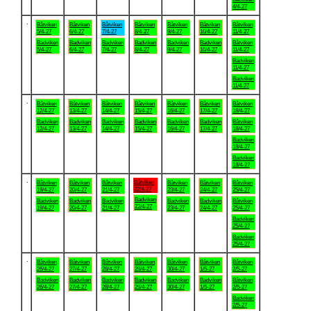
4/4-27
.
Båtviken
Båtviken
Båtviken
Båtviken
Båtviken
Båtviken
Båtviken
5/4-27
6/4-27
7/4-27
8/4-27
9/4-27
10/4-27
11/4-27
Badviken
Badviken
Badviken
Badviken
Badviken
Badviken
Båtviken
5/4-27
6/4-27
7/4-27
8/4-27
9/4-27
10/4-27
11/4-27
Badviken
11/4-27
Badviken
11/4-27
.
Båtviken
Båtviken
Båtviken
Båtviken
Båtviken
Båtviken
Båtviken
12/4-27
13/4-27
14/4-27
15/4-27
16/4-27
17/4-27
18/4-27
Badviken
Badviken
Badviken
Badviken
Badviken
Badviken
Båtviken
12/4-27
13/4-27
14/4-27
15/4-27
16/4-27
17/4-27
18/4-27
Badviken
18/4-27
Badviken
18/4-27
.
Båtviken
Båtviken
Båtviken
Båtviken
Båtviken
Båtviken
Båtviken
22/4-27
19/4-27
20/4-27
21/4-27
23/4-27
24/4-27
25/4-27
Badviken
Badviken
Badviken
Badviken
Badviken
Badviken
Båtviken
22/4-27
19/4-27
20/4-27
21/4-27
23/4-27
24/4-27
25/4-27
Badviken
25/4-27
Badviken
25/4-27
.
Båtviken
Båtviken
Båtviken
Båtviken
Båtviken
Båtviken
Båtviken
26/4-27
27/4-27
28/4-27
29/4-27
30/4-27
1/5-27
2/5-27
Badviken
Badviken
Badviken
Badviken
Badviken
Badviken
Båtviken
26/4-27
27/4-27
28/4-27
29/4-27
30/4-27
1/5-27
2/5-27
Badviken
2/5-27