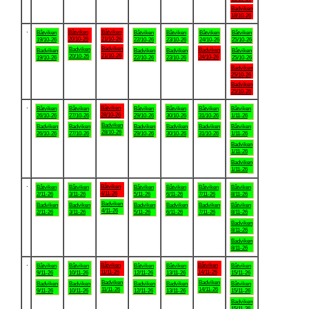
Badviken
18/10-26
.
Båtviken
Båtviken
Båtviken
Båtviken
Båtviken
Båtviken
Båtviken
20/10-26
21/10-26
19/10-26
22/10-26
23/10-26
24/10-26
25/10-26
Badviken
Badviken
Badviken
Badviken
Badviken
Badviken
Båtviken
21/10-26
20/10-26
24/10-26
19/10-26
22/10-26
23/10-26
25/10-26
Badviken
25/10-26
Badviken
25/10-26
.
Båtviken
Båtviken
Båtviken
Båtviken
Båtviken
Båtviken
Båtviken
28/10-26
26/10-26
27/10-26
29/10-26
30/10-26
31/10-26
1/11-26
Badviken
Badviken
Badviken
Badviken
Badviken
Badviken
Båtviken
28/10-26
26/10-26
27/10-26
29/10-26
30/10-26
31/10-26
1/11-26
Badviken
1/11-26
Badviken
1/11-26
.
Båtviken
Båtviken
Båtviken
Båtviken
Båtviken
Båtviken
Båtviken
4/11-26
2/11-26
3/11-26
5/11-26
6/11-26
7/11-26
8/11-26
Badviken
Badviken
Badviken
Badviken
Badviken
Badviken
Båtviken
4/11-26
2/11-26
3/11-26
5/11-26
6/11-26
7/11-26
8/11-26
Badviken
8/11-26
Badviken
8/11-26
.
Båtviken
Båtviken
Båtviken
Båtviken
Båtviken
Båtviken
Båtviken
11/11-26
14/11-26
9/11-26
10/11-26
12/11-26
13/11-26
15/11-26
Badviken
Badviken
Badviken
Badviken
Badviken
Badviken
Båtviken
11/11-26
14/11-26
9/11-26
10/11-26
12/11-26
13/11-26
15/11-26
Badviken
15/11-26