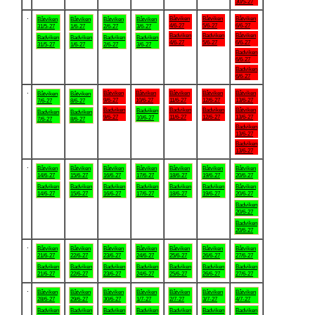
30/5-27
.
Båtviken
Båtviken
Båtviken
Båtviken
Båtviken
Båtviken
Båtviken
4/6-27
5/6-27
6/6-27
31/5-27
1/6-27
2/6-27
3/6-27
Badviken
Badviken
Båtviken
Badviken
Badviken
Badviken
Badviken
4/6-27
5/6-27
6/6-27
31/5-27
1/6-27
2/6-27
3/6-27
Badviken
6/6-27
Badviken
6/6-27
.
Båtviken
Båtviken
Båtviken
Båtviken
Båtviken
Båtviken
Båtviken
9/6-27
10/6-27
11/6-27
12/6-27
13/6-27
7/6-27
8/6-27
Badviken
Badviken
Badviken
Båtviken
Badviken
Badviken
Badviken
9/6-27
11/6-27
12/6-27
13/6-27
10/6-27
7/6-27
8/6-27
Badviken
13/6-27
Badviken
13/6-27
.
Båtviken
Båtviken
Båtviken
Båtviken
Båtviken
Båtviken
Båtviken
14/6-27
15/6-27
16/6-27
17/6-27
18/6-27
19/6-27
20/6-27
Badviken
Badviken
Badviken
Badviken
Badviken
Badviken
Båtviken
14/6-27
15/6-27
16/6-27
17/6-27
18/6-27
19/6-27
20/6-27
Badviken
20/6-27
Badviken
20/6-27
.
Båtviken
Båtviken
Båtviken
Båtviken
Båtviken
Båtviken
Båtviken
21/6-27
22/6-27
23/6-27
24/6-27
25/6-27
26/6-27
27/6-27
Badviken
Badviken
Badviken
Badviken
Badviken
Badviken
Badviken
21/6-27
22/6-27
23/6-27
24/6-27
25/6-27
26/6-27
27/6-27
.
Båtviken
Båtviken
Båtviken
Båtviken
Båtviken
Båtviken
Båtviken
28/6-27
29/6-27
30/6-27
1/7-27
2/7-27
3/7-27
4/7-27
Badviken
Badviken
Badviken
Badviken
Badviken
Badviken
Badviken