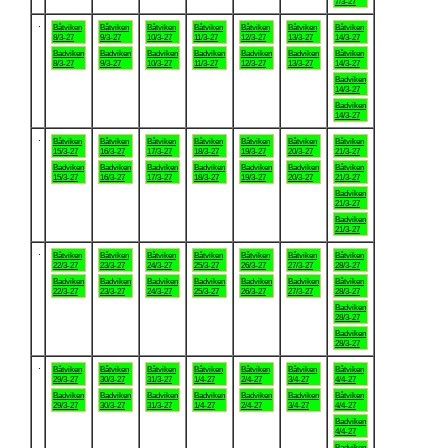
7/3-27
.
Båtviken
Båtviken
Båtviken
Båtviken
Båtviken
Båtviken
Båtviken
8/3-27
9/3-27
10/3-27
11/3-27
12/3-27
13/3-27
14/3-27
Badviken
Badviken
Badviken
Badviken
Badviken
Badviken
Båtviken
8/3-27
9/3-27
10/3-27
11/3-27
12/3-27
13/3-27
14/3-27
Badviken
14/3-27
Badviken
14/3-27
.
Båtviken
Båtviken
Båtviken
Båtviken
Båtviken
Båtviken
Båtviken
15/3-27
16/3-27
17/3-27
18/3-27
19/3-27
20/3-27
21/3-27
Badviken
Badviken
Badviken
Badviken
Badviken
Badviken
Båtviken
15/3-27
16/3-27
17/3-27
18/3-27
19/3-27
20/3-27
21/3-27
Badviken
21/3-27
Badviken
21/3-27
.
Båtviken
Båtviken
Båtviken
Båtviken
Båtviken
Båtviken
Båtviken
22/3-27
23/3-27
24/3-27
25/3-27
26/3-27
27/3-27
28/3-27
Badviken
Badviken
Badviken
Badviken
Badviken
Badviken
Båtviken
22/3-27
23/3-27
24/3-27
25/3-27
26/3-27
27/3-27
28/3-27
Badviken
28/3-27
Badviken
28/3-27
.
Båtviken
Båtviken
Båtviken
Båtviken
Båtviken
Båtviken
Båtviken
29/3-27
30/3-27
31/3-27
1/4-27
2/4-27
3/4-27
4/4-27
Badviken
Badviken
Badviken
Badviken
Badviken
Badviken
Båtviken
29/3-27
30/3-27
31/3-27
1/4-27
2/4-27
3/4-27
4/4-27
Badviken
4/4-27
Badviken