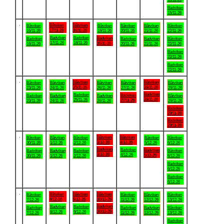
Badviken
15/11-26
.
Båtviken
Båtviken
Båtviken
Båtviken
Båtviken
Båtviken
Båtviken
17/11-26
18/11-26
16/11-26
19/11-26
20/11-26
21/11-26
22/11-26
Badviken
Badviken
Badviken
Badviken
Badviken
Badviken
Båtviken
17/11-26
18/11-26
19/11-26
16/11-26
20/11-26
21/11-26
22/11-26
Badviken
22/11-26
Badviken
22/11-26
.
Båtviken
Båtviken
Båtviken
Båtviken
Båtviken
Båtviken
Båtviken
25/11-26
28/11-26
23/11-26
24/11-26
26/11-26
27/11-26
29/11-26
Badviken
Badviken
Badviken
Badviken
Badviken
Badviken
Båtviken
28/11-26
25/11-26
27/11-26
23/11-26
24/11-26
26/11-26
29/11-26
Badviken
29/11-26
Badviken
29/11-26
.
Båtviken
Båtviken
Båtviken
Båtviken
Båtviken
Båtviken
Båtviken
3/12-26
4/12-26
30/11-26
1/12-26
2/12-26
5/12-26
6/12-26
Badviken
Badviken
Badviken
Badviken
Badviken
Badviken
Båtviken
3/12-26
4/12-26
5/12-26
30/11-26
1/12-26
2/12-26
6/12-26
Badviken
6/12-26
Badviken
6/12-26
.
Båtviken
Båtviken
Båtviken
Båtviken
Båtviken
Båtviken
Båtviken
8/12-26
9/12-26
10/12-26
7/12-26
11/12-26
12/12-26
13/12-26
Badviken
Badviken
Badviken
Badviken
Badviken
Badviken
Båtviken
10/12-26
8/12-26
9/12-26
7/12-26
11/12-26
12/12-26
13/12-26
Badviken