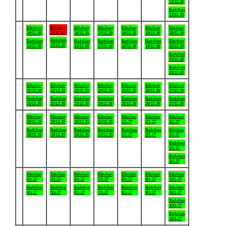
13/12-26
Badviken
13/12-26
.
Båtviken
Båtviken
Båtviken
Båtviken
Båtviken
Båtviken
Båtviken
15/12-26
14/12-26
16/12-26
17/12-26
18/12-26
19/12-26
20/12-26
Badviken
Badviken
Badviken
Badviken
Badviken
Badviken
Båtviken
15/12-26
14/12-26
16/12-26
17/12-26
18/12-26
19/12-26
20/12-26
Badviken
20/12-26
Badviken
20/12-26
.
Båtviken
Båtviken
Båtviken
Båtviken
Båtviken
Båtviken
Båtviken
21/12-26
22/12-26
23/12-26
24/12-26
25/12-26
26/12-26
27/12-26
Badviken
Badviken
Badviken
Badviken
Badviken
Badviken
Badviken
21/12-26
22/12-26
23/12-26
24/12-26
25/12-26
26/12-26
27/12-26
.
Båtviken
Båtviken
Båtviken
Båtviken
Båtviken
Båtviken
Båtviken
28/12-26
29/12-26
30/12-26
31/12-26
1/1-27
2/1-27
3/1-27
Badviken
Badviken
Badviken
Badviken
Badviken
Badviken
Båtviken
28/12-26
29/12-26
30/12-26
31/12-26
1/1-27
2/1-27
3/1-27
Badviken
3/1-27
Badviken
3/1-27
.
Båtviken
Båtviken
Båtviken
Båtviken
Båtviken
Båtviken
Båtviken
4/1-27
5/1-27
6/1-27
7/1-27
8/1-27
9/1-27
10/1-27
Badviken
Badviken
Badviken
Badviken
Badviken
Badviken
Båtviken
4/1-27
5/1-27
6/1-27
7/1-27
8/1-27
9/1-27
10/1-27
Badviken
10/1-27
Badviken
10/1-27