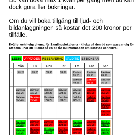
Du kan boka max 1 kväll per gång men du kan
dock göra fler bokningar.
Om du vill boka tillgång till ljud- och
bildanläggningen så kostar det 200 kronor per
tillfälle.
Kvälls- och helgschema för Samlingslokalerna - klicka på den tid som passar dig för
att boka - när du klickat på en tid får du information om kostnad och tillval.
LEDIG
UPPTAGEN
RESERVERAD
VALD TID
EJ BOKBAR
Mån
Tis
Ons
Tor
Fre
Lör
Sön
.
3/8-26
4/8-26
5/8-26
6/8-26
Båtviken
Båtviken
Båtviken
7/8-26
8/8-26
9/8-26
Badviken
Badviken
Badviken
7/8-26
8/8-26
9/8-26
.
Båtviken
Båtviken
Båtviken
Båtviken
Båtviken
Båtviken
Båtviken
10/8-26
11/8-26
12/8-26
13/8-26
14/8-26
15/8-26
16/8-26
Badviken
Badviken
Badviken
Badviken
Badviken
Badviken
Båtviken
10/8-26
11/8-26
12/8-26
13/8-26
14/8-26
15/8-26
16/8-26
Badviken
16/8-26
Badviken
16/8-26
.
Båtviken
Båtviken
Båtviken
Båtviken
Båtviken
Båtviken
Båtviken
18/8-26
19/8-26
20/8-26
22/8-26
17/8-26
21/8-26
23/8-26
Badviken
Badviken
Badviken
Badviken
Badviken
Badviken
Båtviken
18/8-26
20/8-26
22/8-26
19/8-26
21/8-26
17/8-26
23/8-26