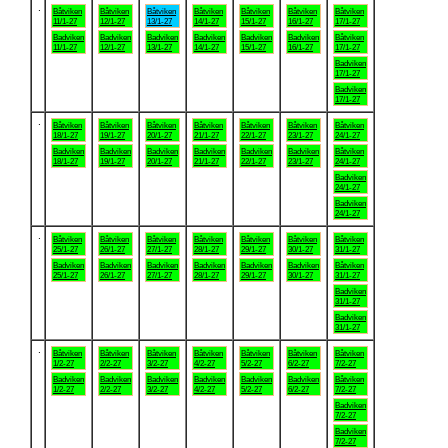
.
Båtviken
Båtviken
Båtviken
Båtviken
Båtviken
Båtviken
Båtviken
11/1-27
12/1-27
13/1-27
14/1-27
15/1-27
16/1-27
17/1-27
Badviken
Badviken
Badviken
Badviken
Badviken
Badviken
Båtviken
11/1-27
12/1-27
13/1-27
14/1-27
15/1-27
16/1-27
17/1-27
Badviken
17/1-27
Badviken
17/1-27
.
Båtviken
Båtviken
Båtviken
Båtviken
Båtviken
Båtviken
Båtviken
18/1-27
19/1-27
20/1-27
21/1-27
22/1-27
23/1-27
24/1-27
Badviken
Badviken
Badviken
Badviken
Badviken
Badviken
Båtviken
18/1-27
19/1-27
20/1-27
21/1-27
22/1-27
23/1-27
24/1-27
Badviken
24/1-27
Badviken
24/1-27
.
Båtviken
Båtviken
Båtviken
Båtviken
Båtviken
Båtviken
Båtviken
25/1-27
26/1-27
27/1-27
28/1-27
29/1-27
30/1-27
31/1-27
Badviken
Badviken
Badviken
Badviken
Badviken
Badviken
Båtviken
25/1-27
26/1-27
27/1-27
28/1-27
29/1-27
30/1-27
31/1-27
Badviken
31/1-27
Badviken
31/1-27
.
Båtviken
Båtviken
Båtviken
Båtviken
Båtviken
Båtviken
Båtviken
1/2-27
2/2-27
3/2-27
4/2-27
5/2-27
6/2-27
7/2-27
Badviken
Badviken
Badviken
Badviken
Badviken
Badviken
Båtviken
1/2-27
2/2-27
3/2-27
4/2-27
5/2-27
6/2-27
7/2-27
Badviken
7/2-27
Badviken
7/2-27