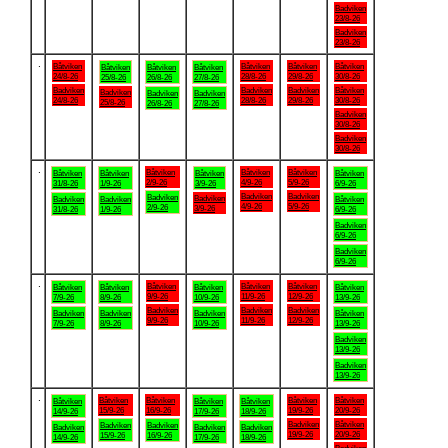
Badviken
23/8-26
Badviken
23/8-26
.
Båtviken
Båtviken
Båtviken
Båtviken
Båtviken
Båtviken
Båtviken
24/8-26
28/8-26
29/8-26
30/8-26
25/8-26
26/8-26
27/8-26
Badviken
Badviken
Badviken
Båtviken
Badviken
Badviken
Badviken
24/8-26
28/8-26
29/8-26
30/8-26
25/8-26
26/8-26
27/8-26
Badviken
30/8-26
Badviken
30/8-26
.
Båtviken
Båtviken
Båtviken
Båtviken
Båtviken
Båtviken
Båtviken
2/9-26
4/9-26
5/9-26
31/8-26
1/9-26
3/9-26
6/9-26
Badviken
Badviken
Badviken
Badviken
Badviken
Badviken
Båtviken
4/9-26
5/9-26
2/9-26
3/9-26
31/8-26
1/9-26
6/9-26
Badviken
6/9-26
Badviken
6/9-26
.
Båtviken
Båtviken
Båtviken
Båtviken
Båtviken
Båtviken
Båtviken
9/9-26
11/9-26
12/9-26
7/9-26
8/9-26
10/9-26
13/9-26
Badviken
Badviken
Badviken
Badviken
Badviken
Badviken
Båtviken
9/9-26
11/9-26
12/9-26
7/9-26
8/9-26
10/9-26
13/9-26
Badviken
13/9-26
Badviken
13/9-26
.
Båtviken
Båtviken
Båtviken
Båtviken
Båtviken
Båtviken
Båtviken
15/9-26
16/9-26
19/9-26
20/9-26
14/9-26
17/9-26
18/9-26
Badviken
Båtviken
Badviken
Badviken
Badviken
Badviken
Badviken
19/9-26
20/9-26
15/9-26
16/9-26
14/9-26
17/9-26
18/9-26