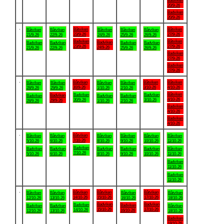
Badviken
20/9-26
Badviken
20/9-26
.
Båtviken
Båtviken
Båtviken
Båtviken
Båtviken
Båtviken
Båtviken
23/9-26
27/9-26
21/9-26
22/9-26
24/9-26
25/9-26
26/9-26
Badviken
Båtviken
Badviken
Badviken
Badviken
Badviken
Badviken
23/9-26
27/9-26
24/9-26
21/9-26
22/9-26
25/9-26
26/9-26
Badviken
27/9-26
Badviken
27/9-26
.
Båtviken
Båtviken
Båtviken
Båtviken
Båtviken
Båtviken
Båtviken
30/9-26
3/10-26
4/10-26
28/9-26
29/9-26
1/10-26
2/10-26
Båtviken
Badviken
Badviken
Badviken
Badviken
Badviken
Badviken
4/10-26
30/9-26
3/10-26
29/9-26
28/9-26
1/10-26
2/10-26
Badviken
4/10-26
Badviken
4/10-26
.
Båtviken
Båtviken
Båtviken
Båtviken
Båtviken
Båtviken
Båtviken
7/10-26
5/10-26
6/10-26
8/10-26
9/10-26
10/10-26
11/10-26
Badviken
Badviken
Badviken
Badviken
Badviken
Badviken
Båtviken
7/10-26
5/10-26
6/10-26
8/10-26
9/10-26
10/10-26
11/10-26
Badviken
11/10-26
Badviken
11/10-26
.
Båtviken
Båtviken
Båtviken
Båtviken
Båtviken
Båtviken
Båtviken
14/10-26
15/10-26
17/10-26
12/10-26
13/10-26
16/10-26
18/10-26
Badviken
Badviken
Badviken
Badviken
Badviken
Badviken
Båtviken
15/10-26
17/10-26
14/10-26
16/10-26
12/10-26
13/10-26
18/10-26
Badviken
18/10-26