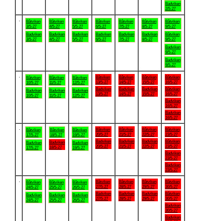
Badviken
2/5-27
.
Båtviken
Båtviken
Båtviken
Båtviken
Båtviken
Båtviken
Båtviken
3/5-27
4/5-27
5/5-27
6/5-27
7/5-27
8/5-27
9/5-27
Badviken
Badviken
Badviken
Badviken
Badviken
Badviken
Båtviken
3/5-27
4/5-27
5/5-27
6/5-27
7/5-27
8/5-27
9/5-27
Badviken
9/5-27
Badviken
9/5-27
.
Båtviken
Båtviken
Båtviken
Båtviken
Båtviken
Båtviken
Båtviken
13/5-27
14/5-27
15/5-27
16/5-27
10/5-27
11/5-27
12/5-27
Badviken
Badviken
Badviken
Båtviken
Badviken
Badviken
Badviken
13/5-27
14/5-27
15/5-27
16/5-27
10/5-27
11/5-27
12/5-27
Badviken
16/5-27
Badviken
16/5-27
.
Båtviken
Båtviken
Båtviken
Båtviken
Båtviken
Båtviken
Båtviken
20/5-27
21/5-27
22/5-27
23/5-27
17/5-27
18/5-27
19/5-27
Badviken
Badviken
Badviken
Båtviken
Badviken
Badviken
Badviken
20/5-27
21/5-27
22/5-27
23/5-27
18/5-27
17/5-27
19/5-27
Badviken
23/5-27
Badviken
23/5-27
.
Båtviken
Båtviken
Båtviken
Båtviken
Båtviken
Båtviken
Båtviken
27/5-27
28/5-27
29/5-27
30/5-27
24/5-27
25/5-27
26/5-27
Badviken
Badviken
Badviken
Båtviken
Badviken
Badviken
Badviken
27/5-27
28/5-27
29/5-27
30/5-27
24/5-27
25/5-27
26/5-27
Badviken
30/5-27
Badviken