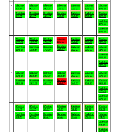
.
Båtviken
Båtviken
Båtviken
Båtviken
Båtviken
Båtviken
Båtviken
8/2-27
9/2-27
10/2-27
11/2-27
12/2-27
13/2-27
14/2-27
Badviken
Badviken
Badviken
Badviken
Badviken
Badviken
Båtviken
8/2-27
9/2-27
10/2-27
11/2-27
12/2-27
13/2-27
14/2-27
Badviken
14/2-27
Badviken
14/2-27
.
Båtviken
Båtviken
Båtviken
Båtviken
Båtviken
Båtviken
Båtviken
18/2-27
15/2-27
16/2-27
17/2-27
19/2-27
20/2-27
21/2-27
Badviken
Badviken
Badviken
Badviken
Badviken
Badviken
Båtviken
18/2-27
15/2-27
16/2-27
17/2-27
19/2-27
20/2-27
21/2-27
Badviken
21/2-27
Badviken
21/2-27
.
Båtviken
Båtviken
Båtviken
Båtviken
Båtviken
Båtviken
Båtviken
22/2-27
23/2-27
24/2-27
25/2-27
26/2-27
27/2-27
28/2-27
Badviken
Badviken
Badviken
Badviken
Badviken
Badviken
Båtviken
25/2-27
22/2-27
23/2-27
24/2-27
26/2-27
27/2-27
28/2-27
Badviken
28/2-27
Badviken
28/2-27
.
Båtviken
Båtviken
Båtviken
Båtviken
Båtviken
Båtviken
Båtviken
1/3-27
2/3-27
3/3-27
4/3-27
5/3-27
6/3-27
7/3-27
Badviken
Badviken
Badviken
Badviken
Badviken
Badviken
Båtviken
1/3-27
2/3-27
3/3-27
4/3-27
5/3-27
6/3-27
7/3-27
Badviken
7/3-27
Badviken