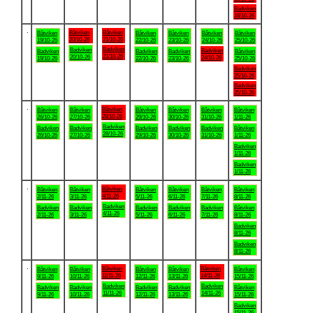
Badviken
18/10-26
.
Båtviken
Båtviken
Båtviken
Båtviken
Båtviken
Båtviken
Båtviken
20/10-26
21/10-26
19/10-26
22/10-26
23/10-26
24/10-26
25/10-26
Badviken
Badviken
Badviken
Badviken
Badviken
Badviken
Båtviken
21/10-26
20/10-26
24/10-26
19/10-26
22/10-26
23/10-26
25/10-26
Badviken
25/10-26
Badviken
25/10-26
.
Båtviken
Båtviken
Båtviken
Båtviken
Båtviken
Båtviken
Båtviken
28/10-26
26/10-26
27/10-26
29/10-26
30/10-26
31/10-26
1/11-26
Badviken
Badviken
Badviken
Badviken
Badviken
Badviken
Båtviken
28/10-26
26/10-26
27/10-26
29/10-26
30/10-26
31/10-26
1/11-26
Badviken
1/11-26
Badviken
1/11-26
.
Båtviken
Båtviken
Båtviken
Båtviken
Båtviken
Båtviken
Båtviken
4/11-26
2/11-26
3/11-26
5/11-26
6/11-26
7/11-26
8/11-26
Badviken
Badviken
Badviken
Badviken
Badviken
Badviken
Båtviken
4/11-26
2/11-26
3/11-26
5/11-26
6/11-26
7/11-26
8/11-26
Badviken
8/11-26
Badviken
8/11-26
.
Båtviken
Båtviken
Båtviken
Båtviken
Båtviken
Båtviken
Båtviken
11/11-26
14/11-26
9/11-26
10/11-26
12/11-26
13/11-26
15/11-26
Badviken
Badviken
Badviken
Badviken
Badviken
Badviken
Båtviken
11/11-26
14/11-26
9/11-26
10/11-26
12/11-26
13/11-26
15/11-26
Badviken
15/11-26