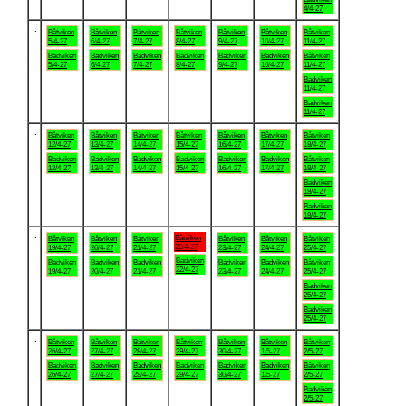
4/4-27
.
Båtviken
Båtviken
Båtviken
Båtviken
Båtviken
Båtviken
Båtviken
5/4-27
6/4-27
7/4-27
8/4-27
9/4-27
10/4-27
11/4-27
Badviken
Badviken
Badviken
Badviken
Badviken
Badviken
Båtviken
5/4-27
6/4-27
7/4-27
8/4-27
9/4-27
10/4-27
11/4-27
Badviken
11/4-27
Badviken
11/4-27
.
Båtviken
Båtviken
Båtviken
Båtviken
Båtviken
Båtviken
Båtviken
12/4-27
13/4-27
14/4-27
15/4-27
16/4-27
17/4-27
18/4-27
Badviken
Badviken
Badviken
Badviken
Badviken
Badviken
Båtviken
12/4-27
13/4-27
14/4-27
15/4-27
16/4-27
17/4-27
18/4-27
Badviken
18/4-27
Badviken
18/4-27
.
Båtviken
Båtviken
Båtviken
Båtviken
Båtviken
Båtviken
Båtviken
22/4-27
19/4-27
20/4-27
21/4-27
23/4-27
24/4-27
25/4-27
Badviken
Badviken
Badviken
Badviken
Badviken
Badviken
Båtviken
22/4-27
19/4-27
20/4-27
21/4-27
23/4-27
24/4-27
25/4-27
Badviken
25/4-27
Badviken
25/4-27
.
Båtviken
Båtviken
Båtviken
Båtviken
Båtviken
Båtviken
Båtviken
26/4-27
27/4-27
28/4-27
29/4-27
30/4-27
1/5-27
2/5-27
Badviken
Badviken
Badviken
Badviken
Badviken
Badviken
Båtviken
26/4-27
27/4-27
28/4-27
29/4-27
30/4-27
1/5-27
2/5-27
Badviken
2/5-27