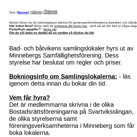
Störst
Större
Text: [
Normal
] [
] [
]
Nedan finner du de bokningsbara tiderna för gemensamhetslokalerna badviken och båtvik
Inte bokat förut?
Börja med att
registrera ditt konto här.
- tänk på att det kan ta några daga
Flyttat/bytt uppgifter?
-
klicka här
Om du vill boka en dagtid på en vardag så klickar du här
Bad- och båtvikens samlingslokaler hyrs ut av
Minnebergs Samfällighetsförening. Dess
styrelse har beslutat om regler och priser.
Bokningsinfo om Samlingslokalerna:
- läs
igenom detta innan du bokar din tid.
Vem får hyra?
Det är medlemmarna skrivna i de olika
Bostadsrättsföreningarna på Svartviksslingan,
de olika styrelserna samt
föreningsverksamheterna i Minneberg som får
boka lokalerna.