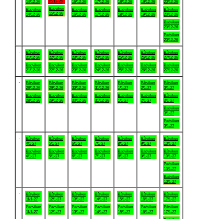
15/12-26
14/12-26
16/12-26
17/12-26
18/12-26
19/12-26
20/12-26
Badviken
Badviken
Badviken
Badviken
Badviken
Badviken
Båtviken
15/12-26
14/12-26
16/12-26
17/12-26
18/12-26
19/12-26
20/12-26
Badviken
20/12-26
Badviken
20/12-26
.
Båtviken
Båtviken
Båtviken
Båtviken
Båtviken
Båtviken
Båtviken
21/12-26
22/12-26
23/12-26
24/12-26
25/12-26
26/12-26
27/12-26
Badviken
Badviken
Badviken
Badviken
Badviken
Badviken
Badviken
21/12-26
22/12-26
23/12-26
24/12-26
25/12-26
26/12-26
27/12-26
.
Båtviken
Båtviken
Båtviken
Båtviken
Båtviken
Båtviken
Båtviken
28/12-26
29/12-26
30/12-26
31/12-26
1/1-27
2/1-27
3/1-27
Badviken
Badviken
Badviken
Badviken
Badviken
Badviken
Båtviken
28/12-26
29/12-26
30/12-26
31/12-26
1/1-27
2/1-27
3/1-27
Badviken
3/1-27
Badviken
3/1-27
.
Båtviken
Båtviken
Båtviken
Båtviken
Båtviken
Båtviken
Båtviken
4/1-27
5/1-27
6/1-27
7/1-27
8/1-27
9/1-27
10/1-27
Badviken
Badviken
Badviken
Badviken
Badviken
Badviken
Båtviken
4/1-27
5/1-27
6/1-27
7/1-27
8/1-27
9/1-27
10/1-27
Badviken
10/1-27
Badviken
10/1-27
.
Båtviken
Båtviken
Båtviken
Båtviken
Båtviken
Båtviken
Båtviken
11/1-27
12/1-27
13/1-27
14/1-27
15/1-27
16/1-27
17/1-27
Badviken
Badviken
Badviken
Badviken
Badviken
Badviken
Båtviken
11/1-27
12/1-27
13/1-27
14/1-27
15/1-27
16/1-27
17/1-27