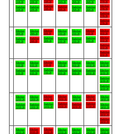
23/9-26
27/9-26
21/9-26
22/9-26
24/9-26
25/9-26
26/9-26
Badviken
Båtviken
Badviken
Badviken
Badviken
Badviken
Badviken
23/9-26
27/9-26
24/9-26
21/9-26
22/9-26
25/9-26
26/9-26
Badviken
27/9-26
Badviken
27/9-26
.
Båtviken
Båtviken
Båtviken
Båtviken
Båtviken
Båtviken
Båtviken
30/9-26
3/10-26
4/10-26
28/9-26
29/9-26
1/10-26
2/10-26
Båtviken
Badviken
Badviken
Badviken
Badviken
Badviken
Badviken
4/10-26
30/9-26
3/10-26
29/9-26
28/9-26
1/10-26
2/10-26
Badviken
4/10-26
Badviken
4/10-26
.
Båtviken
Båtviken
Båtviken
Båtviken
Båtviken
Båtviken
Båtviken
7/10-26
5/10-26
6/10-26
8/10-26
9/10-26
10/10-26
11/10-26
Badviken
Badviken
Badviken
Badviken
Badviken
Badviken
Båtviken
7/10-26
5/10-26
6/10-26
8/10-26
9/10-26
10/10-26
11/10-26
Badviken
11/10-26
Badviken
11/10-26
.
Båtviken
Båtviken
Båtviken
Båtviken
Båtviken
Båtviken
Båtviken
14/10-26
15/10-26
17/10-26
12/10-26
13/10-26
16/10-26
18/10-26
Badviken
Badviken
Badviken
Badviken
Badviken
Badviken
Båtviken
15/10-26
17/10-26
14/10-26
16/10-26
12/10-26
13/10-26
18/10-26
Badviken
18/10-26
Badviken
18/10-26
.
Båtviken
Båtviken
Båtviken
Båtviken
Båtviken
Båtviken
Båtviken
20/10-26
21/10-26
19/10-26
22/10-26
23/10-26
24/10-26
25/10-26