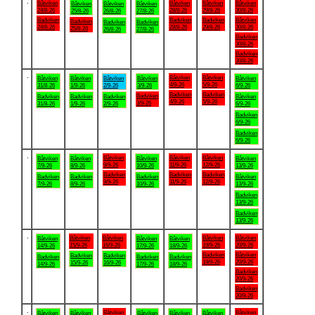
.
Båtviken
Båtviken
Båtviken
Båtviken
Båtviken
Båtviken
Båtviken
24/8-26
28/8-26
29/8-26
30/8-26
25/8-26
26/8-26
27/8-26
Badviken
Badviken
Badviken
Båtviken
Badviken
Badviken
Badviken
24/8-26
28/8-26
29/8-26
30/8-26
25/8-26
26/8-26
27/8-26
Badviken
30/8-26
Badviken
30/8-26
.
Båtviken
Båtviken
Båtviken
Båtviken
Båtviken
Båtviken
Båtviken
4/9-26
5/9-26
31/8-26
1/9-26
2/9-26
3/9-26
6/9-26
Badviken
Badviken
Badviken
Badviken
Badviken
Badviken
Båtviken
4/9-26
5/9-26
3/9-26
31/8-26
1/9-26
2/9-26
6/9-26
Badviken
6/9-26
Badviken
6/9-26
.
Båtviken
Båtviken
Båtviken
Båtviken
Båtviken
Båtviken
Båtviken
9/9-26
11/9-26
12/9-26
7/9-26
8/9-26
10/9-26
13/9-26
Badviken
Badviken
Badviken
Badviken
Badviken
Badviken
Båtviken
9/9-26
11/9-26
12/9-26
7/9-26
8/9-26
10/9-26
13/9-26
Badviken
13/9-26
Badviken
13/9-26
.
Båtviken
Båtviken
Båtviken
Båtviken
Båtviken
Båtviken
Båtviken
15/9-26
16/9-26
19/9-26
20/9-26
14/9-26
17/9-26
18/9-26
Badviken
Båtviken
Badviken
Badviken
Badviken
Badviken
Badviken
19/9-26
20/9-26
15/9-26
16/9-26
14/9-26
17/9-26
18/9-26
Badviken
20/9-26
Badviken
20/9-26
.
Båtviken
Båtviken
Båtviken
Båtviken
Båtviken
Båtviken
Båtviken