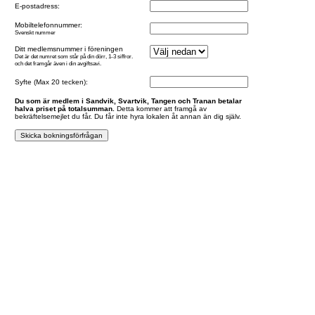
E-postadress:
Mobiltelefonnummer:
Svenskt nummer
Ditt medlemsnummer i föreningen
Det är det numret som står på din dörr, 1-3 siffror.
och det framgår även i din avgiftsavi.
Syfte (Max 20 tecken):
Du som är medlem i Sandvik, Svartvik, Tangen och Tranan betalar
halva priset på totalsumman.
Detta kommer att framgå av
bekräftelsemejlet du får. Du får inte hyra lokalen åt annan än dig själv.