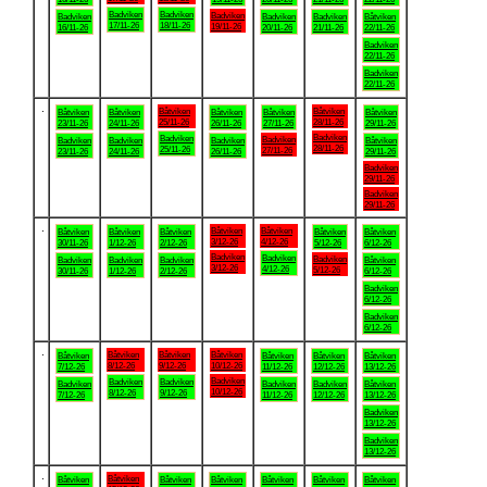
Badviken
Badviken
Badviken
Badviken
Badviken
Badviken
Båtviken
17/11-26
18/11-26
19/11-26
16/11-26
20/11-26
21/11-26
22/11-26
Badviken
22/11-26
Badviken
22/11-26
.
Båtviken
Båtviken
Båtviken
Båtviken
Båtviken
Båtviken
Båtviken
25/11-26
28/11-26
23/11-26
24/11-26
26/11-26
27/11-26
29/11-26
Badviken
Badviken
Badviken
Badviken
Badviken
Badviken
Båtviken
28/11-26
25/11-26
27/11-26
23/11-26
24/11-26
26/11-26
29/11-26
Badviken
29/11-26
Badviken
29/11-26
.
Båtviken
Båtviken
Båtviken
Båtviken
Båtviken
Båtviken
Båtviken
3/12-26
4/12-26
30/11-26
1/12-26
2/12-26
5/12-26
6/12-26
Badviken
Badviken
Badviken
Badviken
Badviken
Badviken
Båtviken
3/12-26
4/12-26
5/12-26
30/11-26
1/12-26
2/12-26
6/12-26
Badviken
6/12-26
Badviken
6/12-26
.
Båtviken
Båtviken
Båtviken
Båtviken
Båtviken
Båtviken
Båtviken
8/12-26
9/12-26
10/12-26
7/12-26
11/12-26
12/12-26
13/12-26
Badviken
Badviken
Badviken
Badviken
Badviken
Badviken
Båtviken
10/12-26
8/12-26
9/12-26
7/12-26
11/12-26
12/12-26
13/12-26
Badviken
13/12-26
Badviken
13/12-26
.
Båtviken
Båtviken
Båtviken
Båtviken
Båtviken
Båtviken
Båtviken