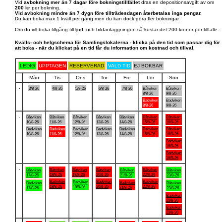
Vid
avbokning mer än 7 dagar före bokningstillfället
dras en depositionsavgift av om
200 kr
per bokning.
Vid avbokning mindre än 7 dygn före tillträdesdagen återbetalas inga pengar.
Du kan boka max 1 kväll per gång men du kan dock göra fler bokningar.
Om du vill boka tillgång till ljud- och bildanläggningen så kostar det 200 kronor per tillfälle.
Kvälls- och helgschema för Samlingslokalerna - klicka på den tid som passar dig för
att boka - när du klickat på en tid får du information om kostnad och tillval.
LEDIG
UPPTAGEN
RESERVERAD
VALD TID
EJ BOKBAR
Mån
Tis
Ons
Tor
Fre
Lör
Sön
.
3/8-26
4/8-26
5/8-26
6/8-26
7/8-26
Båtviken
Båtviken
8/8-26
9/8-26
Badviken
Badviken
8/8-26
9/8-26
.
Båtviken
Båtviken
Båtviken
Båtviken
Båtviken
Båtviken
Båtviken
10/8-26
11/8-26
12/8-26
13/8-26
14/8-26
15/8-26
16/8-26
Badviken
Badviken
Badviken
Badviken
Badviken
Badviken
Båtviken
10/8-26
11/8-26
12/8-26
13/8-26
14/8-26
15/8-26
16/8-26
Badviken
16/8-26
Badviken
16/8-26
.
Båtviken
Båtviken
Båtviken
Båtviken
Båtviken
Båtviken
Båtviken
18/8-26
19/8-26
20/8-26
22/8-26
17/8-26
21/8-26
23/8-26
Badviken
Badviken
Badviken
Badviken
Badviken
Badviken
Båtviken
18/8-26
20/8-26
22/8-26
19/8-26
21/8-26
17/8-26
23/8-26
Badviken
23/8-26
Badviken
23/8-26