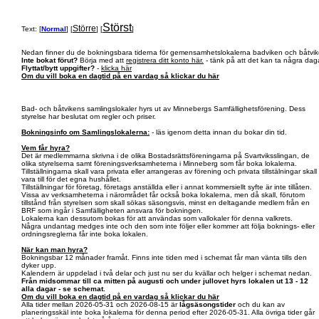
Störst
Större
Text: [
Normal
] [
] [
]
Nedan finner du de bokningsbara tiderna för gemensamhetslokalerna badviken och båtvik
Inte bokat förut?
Börja med att
registrera ditt konto här.
- tänk på att det kan ta några daga
Flyttat/bytt uppgifter?
-
klicka här
Om du vill boka en dagtid på en vardag så klickar du här
Bad- och båtvikens samlingslokaler hyrs ut av Minnebergs Samfällighetsförening. Dess
styrelse har beslutat om regler och priser.
Bokningsinfo om Samlingslokalerna:
- läs igenom detta innan du bokar din tid.
Vem får hyra?
Det är medlemmarna skrivna i de olika Bostadsrättsföreningarna på Svartviksslingan, de
olika styrelserna samt föreningsverksamheterna i Minneberg som får boka lokalerna.
Tillställningarna skall vara privata eller arrangeras av förening och privata tillstälningar skall
vara till för det egna hushållet.
Tillställningar för företag, företags anställda eller i annat kommersiellt syfte är inte tillåten.
Vissa av verksamheterna i närområdet får också boka lokalerna, men då skall, förutom
tillstånd från styrelsen som skall sökas säsongsvis, minst en deltagande medlem från en
BRF som ingår i Samfälligheten ansvara för bokningen.
Lokalerna kan dessutom bokas för att användas som vallokaler för denna valkrets.
Några undantag medges inte och den som inte följer eller kommer att följa boknings- eller
ordningsreglerna får inte boka lokalen.
När kan man hyra?
Bokningsbar 12 månader framåt. Finns inte tiden med i schemat får man vänta tills den
dyker upp.
Kalendern är uppdelad i två delar och just nu ser du kvällar och helger i schemat nedan.
Från midsommar till ca mitten på augusti och under jullovet hyrs lokalen ut 13 - 12
alla dagar - se schemat.
Om du vill boka en dagtid på en vardag så klickar du här
Alla tider mellan 2026-05-31 och 2026-08-15 är
lågsäsongstider
och du kan av
planeringsskäl inte boka lokalerna för denna period efter 2026-05-31. Alla övriga tider går