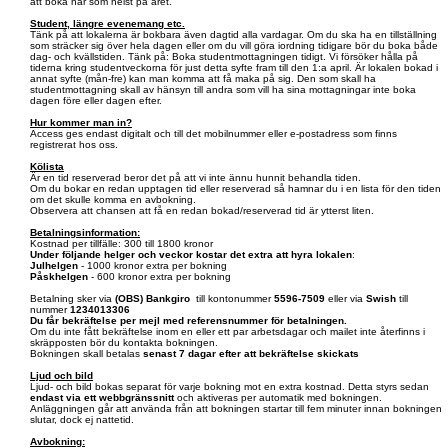
att boka när som helst på året.
Student, längre evenemang etc.
Tänk på att lokalerna är bokbara även dagtid alla vardagar. Om du ska ha en tillställning
som sträcker sig över hela dagen eller om du vill göra iordning tidigare bör du boka både
dag- och kvällstiden. Tänk på: Boka studentmottagningen tidigt. Vi försöker hålla på
tiderna kring studentveckorna för just detta syfte fram till den 1:a april. Är lokalen bokad i
annat syfte (mån-fre) kan man komma att få maka på sig. Den som skall ha
studentmottagning skall av hänsyn till andra som vill ha sina mottagningar inte boka
dagen före eller dagen efter.
Hur kommer man in?
Access ges endast digitalt och till det mobilnummer eller e-postadress som finns
registrerat hos oss.
Kölista
Är en tid reserverad beror det på att vi inte ännu hunnit behandla tiden.
Om du bokar en redan upptagen tid eller reserverad så hamnar du i en lista för den tiden
om det skulle komma en avbokning.
Observera att chansen att få en redan bokad/reserverad tid är ytterst liten.
Betalningsinformation:
Kostnad per tillfälle: 300 till 1800 kronor
Under följande helger och veckor kostar det extra att hyra lokalen
:
Julhelgen
- 1000 kronor extra per bokning
Påskhelgen
- 600 kronor extra per bokning
Betalning sker via
(OBS)
Bankgiro
till kontonummer
5596-7509
eller via
Swish
till
nummer
1234013306
Du får bekräftelse per mejl med referensnummer för betalningen.
Om du inte fått bekräftelse inom en eller ett par arbetsdagar och mailet inte återfinns i
skräpposten bör du kontakta bokningen.
Bokningen skall betalas
senast 7 dagar efter att bekräftelse skickats
Ljud och bild
Ljud- och bild bokas separat för varje bokning mot en extra kostnad. Detta styrs sedan
endast via ett webbgränssnitt
och aktiveras per automatik med bokningen.
Anläggningen går att använda från att bokningen startar till fem minuter innan bokningen
slutar, dock ej nattetid.
Avbokning: