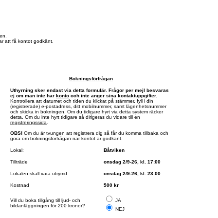
en.
r att få kontot godkänt.
Bokningsförfrågan
Uthyrning sker endast via detta formulär. Frågor per mejl besvaras
ej om man inte har
konto
och inte anger sina kontaktuppgifter.
Kontrollera att datumet och tiden du klickat på stämmer, fyll i din
(registrerade) e-postadress, ditt mobilnummer, samt lägenhetsnummer
och skicka in bokningen. Om du tidigare hyrt via detta system räcker
detta. Om du inte hyrt tidigare så dirigeras du vidare till en
registreringssida
.
OBS!
Om du är tvungen att registrera dig så får du komma tillbaka och
göra om bokningsförfrågan när kontot är godkänt.
Lokal:
Båtviken
Tillträde
onsdag 2/9-26, kl. 17:00
Lokalen skall vara utrymd
onsdag 2/9-26, kl. 23:00
Kostnad
500 kr
Vill du boka tillgång till ljud- och
JA
bildanläggningen för 200 kronor?
NEJ