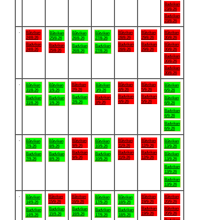
Badviken
23/8-26
Badviken
23/8-26
.
Båtviken
Båtviken
Båtviken
Båtviken
Båtviken
Båtviken
Båtviken
24/8-26
28/8-26
29/8-26
30/8-26
25/8-26
26/8-26
27/8-26
Badviken
Badviken
Badviken
Båtviken
Badviken
Badviken
Badviken
24/8-26
28/8-26
29/8-26
30/8-26
25/8-26
26/8-26
27/8-26
Badviken
30/8-26
Badviken
30/8-26
.
Båtviken
Båtviken
Båtviken
Båtviken
Båtviken
Båtviken
Båtviken
2/9-26
4/9-26
5/9-26
31/8-26
1/9-26
3/9-26
6/9-26
Badviken
Badviken
Badviken
Badviken
Badviken
Badviken
Båtviken
4/9-26
5/9-26
2/9-26
3/9-26
31/8-26
1/9-26
6/9-26
Badviken
6/9-26
Badviken
6/9-26
.
Båtviken
Båtviken
Båtviken
Båtviken
Båtviken
Båtviken
Båtviken
9/9-26
11/9-26
12/9-26
7/9-26
8/9-26
10/9-26
13/9-26
Badviken
Badviken
Badviken
Badviken
Badviken
Badviken
Båtviken
9/9-26
11/9-26
12/9-26
7/9-26
8/9-26
10/9-26
13/9-26
Badviken
13/9-26
Badviken
13/9-26
.
Båtviken
Båtviken
Båtviken
Båtviken
Båtviken
Båtviken
Båtviken
15/9-26
16/9-26
19/9-26
20/9-26
14/9-26
17/9-26
18/9-26
Badviken
Båtviken
Badviken
Badviken
Badviken
Badviken
Badviken
19/9-26
20/9-26
15/9-26
16/9-26
14/9-26
17/9-26
18/9-26