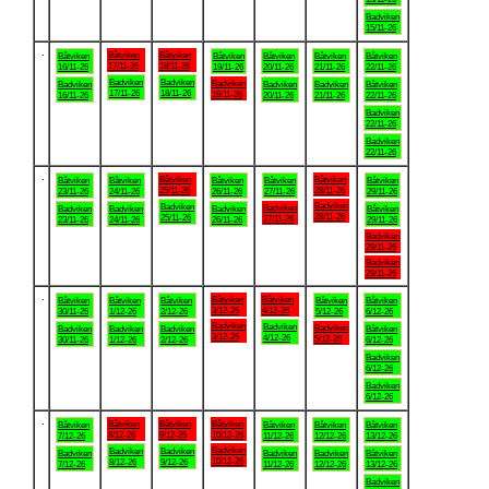
Badviken
15/11-26
.
Båtviken
Båtviken
Båtviken
Båtviken
Båtviken
Båtviken
Båtviken
17/11-26
18/11-26
16/11-26
19/11-26
20/11-26
21/11-26
22/11-26
Badviken
Badviken
Badviken
Badviken
Badviken
Badviken
Båtviken
17/11-26
18/11-26
19/11-26
16/11-26
20/11-26
21/11-26
22/11-26
Badviken
22/11-26
Badviken
22/11-26
.
Båtviken
Båtviken
Båtviken
Båtviken
Båtviken
Båtviken
Båtviken
25/11-26
28/11-26
23/11-26
24/11-26
26/11-26
27/11-26
29/11-26
Badviken
Badviken
Badviken
Badviken
Badviken
Badviken
Båtviken
28/11-26
25/11-26
27/11-26
23/11-26
24/11-26
26/11-26
29/11-26
Badviken
29/11-26
Badviken
29/11-26
.
Båtviken
Båtviken
Båtviken
Båtviken
Båtviken
Båtviken
Båtviken
3/12-26
4/12-26
30/11-26
1/12-26
2/12-26
5/12-26
6/12-26
Badviken
Badviken
Badviken
Badviken
Badviken
Badviken
Båtviken
3/12-26
4/12-26
5/12-26
30/11-26
1/12-26
2/12-26
6/12-26
Badviken
6/12-26
Badviken
6/12-26
.
Båtviken
Båtviken
Båtviken
Båtviken
Båtviken
Båtviken
Båtviken
8/12-26
9/12-26
10/12-26
7/12-26
11/12-26
12/12-26
13/12-26
Badviken
Badviken
Badviken
Badviken
Badviken
Badviken
Båtviken
10/12-26
8/12-26
9/12-26
7/12-26
11/12-26
12/12-26
13/12-26
Badviken