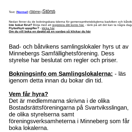
Störst
Större
Text: [
Normal
] [
] [
]
Nedan finner du de bokningsbara tiderna för gemensamhetslokalerna badviken och båtvik
Inte bokat förut?
Börja med att
registrera ditt konto här.
- tänk på att det kan ta några daga
Flyttat/bytt uppgifter?
-
klicka här
Om du vill boka en dagtid på en vardag så klickar du här
Bad- och båtvikens samlingslokaler hyrs ut av
Minnebergs Samfällighetsförening. Dess
styrelse har beslutat om regler och priser.
Bokningsinfo om Samlingslokalerna:
- läs
igenom detta innan du bokar din tid.
Vem får hyra?
Det är medlemmarna skrivna i de olika
Bostadsrättsföreningarna på Svartviksslingan,
de olika styrelserna samt
föreningsverksamheterna i Minneberg som får
boka lokalerna.