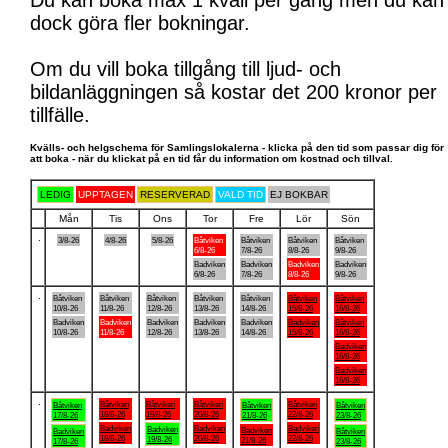
Du kan boka max 1 kväll per gång men du kan
dock göra fler bokningar.
Om du vill boka tillgång till ljud- och
bildanläggningen så kostar det 200 kronor per
tillfälle.
Kvälls- och helgschema för Samlingslokalerna - klicka på den tid som passar dig för
att boka - när du klickat på en tid får du information om kostnad och tillval.
LEDIG
UPPTAGEN
RESERVERAD
VALD TID
EJ BOKBAR
Mån
Tis
Ons
Tor
Fre
Lör
Sön
.
3/8-26
4/8-26
5/8-26
Båtviken
Båtviken
Båtviken
Båtviken
6/8-26
7/8-26
8/8-26
9/8-26
Badviken
Badviken
Badviken
Badviken
6/8-26
7/8-26
8/8-26
9/8-26
.
Båtviken
Båtviken
Båtviken
Båtviken
Båtviken
Båtviken
Båtviken
10/8-26
11/8-26
12/8-26
13/8-26
14/8-26
15/8-26
16/8-26
Badviken
Badviken
Badviken
Badviken
Badviken
Badviken
Båtviken
10/8-26
11/8-26
12/8-26
13/8-26
14/8-26
15/8-26
16/8-26
Badviken
16/8-26
Badviken
16/8-26
.
Båtviken
Båtviken
Båtviken
Båtviken
Båtviken
Båtviken
Båtviken
18/8-26
19/8-26
20/8-26
22/8-26
17/8-26
21/8-26
23/8-26
Badviken
Badviken
Badviken
Badviken
Badviken
Badviken
Båtviken
18/8-26
20/8-26
22/8-26
19/8-26
21/8-26
17/8-26
23/8-26