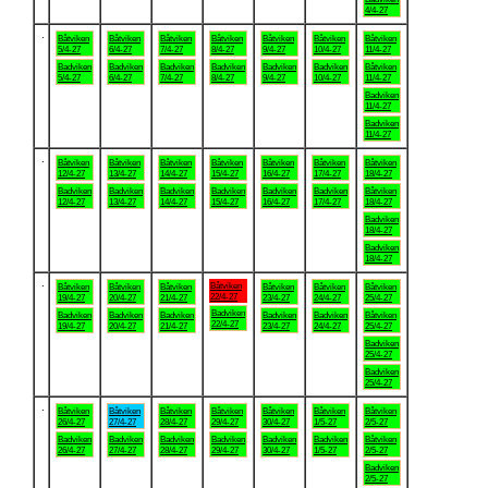
4/4-27
.
Båtviken
Båtviken
Båtviken
Båtviken
Båtviken
Båtviken
Båtviken
5/4-27
6/4-27
7/4-27
8/4-27
9/4-27
10/4-27
11/4-27
Badviken
Badviken
Badviken
Badviken
Badviken
Badviken
Båtviken
5/4-27
6/4-27
7/4-27
8/4-27
9/4-27
10/4-27
11/4-27
Badviken
11/4-27
Badviken
11/4-27
.
Båtviken
Båtviken
Båtviken
Båtviken
Båtviken
Båtviken
Båtviken
12/4-27
13/4-27
14/4-27
15/4-27
16/4-27
17/4-27
18/4-27
Badviken
Badviken
Badviken
Badviken
Badviken
Badviken
Båtviken
12/4-27
13/4-27
14/4-27
15/4-27
16/4-27
17/4-27
18/4-27
Badviken
18/4-27
Badviken
18/4-27
.
Båtviken
Båtviken
Båtviken
Båtviken
Båtviken
Båtviken
Båtviken
22/4-27
19/4-27
20/4-27
21/4-27
23/4-27
24/4-27
25/4-27
Badviken
Badviken
Badviken
Badviken
Badviken
Badviken
Båtviken
22/4-27
19/4-27
20/4-27
21/4-27
23/4-27
24/4-27
25/4-27
Badviken
25/4-27
Badviken
25/4-27
.
Båtviken
Båtviken
Båtviken
Båtviken
Båtviken
Båtviken
Båtviken
26/4-27
27/4-27
28/4-27
29/4-27
30/4-27
1/5-27
2/5-27
Badviken
Badviken
Badviken
Badviken
Badviken
Badviken
Båtviken
26/4-27
27/4-27
28/4-27
29/4-27
30/4-27
1/5-27
2/5-27
Badviken
2/5-27