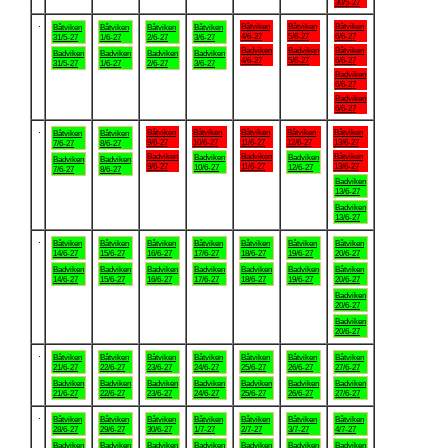
30/5-27
.
Båtviken
Båtviken
Båtviken
Båtviken
Båtviken
Båtviken
Båtviken
4/6-27
5/6-27
6/6-27
31/5-27
1/6-27
2/6-27
3/6-27
Badviken
Badviken
Båtviken
Badviken
Badviken
Badviken
Badviken
4/6-27
5/6-27
6/6-27
31/5-27
1/6-27
2/6-27
3/6-27
Badviken
6/6-27
Badviken
6/6-27
.
Båtviken
Båtviken
Båtviken
Båtviken
Båtviken
Båtviken
Båtviken
9/6-27
10/6-27
11/6-27
12/6-27
13/6-27
7/6-27
8/6-27
Badviken
Badviken
Båtviken
Badviken
Badviken
Badviken
Badviken
9/6-27
11/6-27
13/6-27
10/6-27
12/6-27
7/6-27
8/6-27
Badviken
13/6-27
Badviken
13/6-27
.
Båtviken
Båtviken
Båtviken
Båtviken
Båtviken
Båtviken
Båtviken
14/6-27
15/6-27
16/6-27
17/6-27
18/6-27
19/6-27
20/6-27
Badviken
Badviken
Badviken
Badviken
Badviken
Badviken
Båtviken
14/6-27
15/6-27
16/6-27
17/6-27
18/6-27
19/6-27
20/6-27
Badviken
20/6-27
Badviken
20/6-27
.
Båtviken
Båtviken
Båtviken
Båtviken
Båtviken
Båtviken
Båtviken
21/6-27
22/6-27
23/6-27
24/6-27
25/6-27
26/6-27
27/6-27
Badviken
Badviken
Badviken
Badviken
Badviken
Badviken
Badviken
21/6-27
22/6-27
23/6-27
24/6-27
25/6-27
26/6-27
27/6-27
.
Båtviken
Båtviken
Båtviken
Båtviken
Båtviken
Båtviken
Båtviken
28/6-27
29/6-27
30/6-27
1/7-27
2/7-27
3/7-27
4/7-27
Badviken
Badviken
Badviken
Badviken
Badviken
Badviken
Badviken