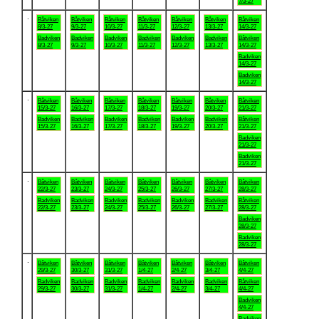
7/3-27
.
Båtviken
Båtviken
Båtviken
Båtviken
Båtviken
Båtviken
Båtviken
8/3-27
9/3-27
10/3-27
11/3-27
12/3-27
13/3-27
14/3-27
Badviken
Badviken
Badviken
Badviken
Badviken
Badviken
Båtviken
8/3-27
9/3-27
10/3-27
11/3-27
12/3-27
13/3-27
14/3-27
Badviken
14/3-27
Badviken
14/3-27
.
Båtviken
Båtviken
Båtviken
Båtviken
Båtviken
Båtviken
Båtviken
15/3-27
16/3-27
17/3-27
18/3-27
19/3-27
20/3-27
21/3-27
Badviken
Badviken
Badviken
Badviken
Badviken
Badviken
Båtviken
15/3-27
16/3-27
17/3-27
18/3-27
19/3-27
20/3-27
21/3-27
Badviken
21/3-27
Badviken
21/3-27
.
Båtviken
Båtviken
Båtviken
Båtviken
Båtviken
Båtviken
Båtviken
22/3-27
23/3-27
24/3-27
25/3-27
26/3-27
27/3-27
28/3-27
Badviken
Badviken
Badviken
Badviken
Badviken
Badviken
Båtviken
22/3-27
23/3-27
24/3-27
25/3-27
26/3-27
27/3-27
28/3-27
Badviken
28/3-27
Badviken
28/3-27
.
Båtviken
Båtviken
Båtviken
Båtviken
Båtviken
Båtviken
Båtviken
29/3-27
30/3-27
31/3-27
1/4-27
2/4-27
3/4-27
4/4-27
Badviken
Badviken
Badviken
Badviken
Badviken
Badviken
Båtviken
29/3-27
30/3-27
31/3-27
1/4-27
2/4-27
3/4-27
4/4-27
Badviken
4/4-27
Badviken