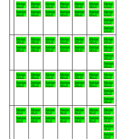
.
Båtviken
Båtviken
Båtviken
Båtviken
Båtviken
Båtviken
Båtviken
11/1-27
12/1-27
13/1-27
14/1-27
15/1-27
16/1-27
17/1-27
Badviken
Badviken
Badviken
Badviken
Badviken
Badviken
Båtviken
11/1-27
12/1-27
13/1-27
14/1-27
15/1-27
16/1-27
17/1-27
Badviken
17/1-27
Badviken
17/1-27
.
Båtviken
Båtviken
Båtviken
Båtviken
Båtviken
Båtviken
Båtviken
18/1-27
19/1-27
20/1-27
21/1-27
22/1-27
23/1-27
24/1-27
Badviken
Badviken
Badviken
Badviken
Badviken
Badviken
Båtviken
18/1-27
19/1-27
20/1-27
21/1-27
22/1-27
23/1-27
24/1-27
Badviken
24/1-27
Badviken
24/1-27
.
Båtviken
Båtviken
Båtviken
Båtviken
Båtviken
Båtviken
Båtviken
25/1-27
26/1-27
27/1-27
28/1-27
29/1-27
30/1-27
31/1-27
Badviken
Badviken
Badviken
Badviken
Badviken
Badviken
Båtviken
25/1-27
26/1-27
27/1-27
28/1-27
29/1-27
30/1-27
31/1-27
Badviken
31/1-27
Badviken
31/1-27
.
Båtviken
Båtviken
Båtviken
Båtviken
Båtviken
Båtviken
Båtviken
1/2-27
2/2-27
3/2-27
4/2-27
5/2-27
6/2-27
7/2-27
Badviken
Badviken
Badviken
Badviken
Badviken
Badviken
Båtviken
1/2-27
2/2-27
3/2-27
4/2-27
5/2-27
6/2-27
7/2-27
Badviken
7/2-27
Badviken
7/2-27