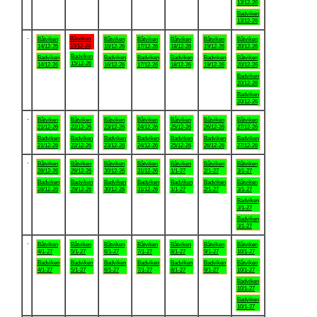
13/12-26
Badviken
13/12-26
.
Båtviken
Båtviken
Båtviken
Båtviken
Båtviken
Båtviken
Båtviken
15/12-26
14/12-26
16/12-26
17/12-26
18/12-26
19/12-26
20/12-26
Badviken
Badviken
Badviken
Badviken
Badviken
Badviken
Båtviken
15/12-26
14/12-26
16/12-26
17/12-26
18/12-26
19/12-26
20/12-26
Badviken
20/12-26
Badviken
20/12-26
.
Båtviken
Båtviken
Båtviken
Båtviken
Båtviken
Båtviken
Båtviken
21/12-26
22/12-26
23/12-26
24/12-26
25/12-26
26/12-26
27/12-26
Badviken
Badviken
Badviken
Badviken
Badviken
Badviken
Badviken
21/12-26
22/12-26
23/12-26
24/12-26
25/12-26
26/12-26
27/12-26
.
Båtviken
Båtviken
Båtviken
Båtviken
Båtviken
Båtviken
Båtviken
28/12-26
29/12-26
30/12-26
31/12-26
1/1-27
2/1-27
3/1-27
Badviken
Badviken
Badviken
Badviken
Badviken
Badviken
Båtviken
28/12-26
29/12-26
30/12-26
31/12-26
1/1-27
2/1-27
3/1-27
Badviken
3/1-27
Badviken
3/1-27
.
Båtviken
Båtviken
Båtviken
Båtviken
Båtviken
Båtviken
Båtviken
4/1-27
5/1-27
6/1-27
7/1-27
8/1-27
9/1-27
10/1-27
Badviken
Badviken
Badviken
Badviken
Badviken
Badviken
Båtviken
4/1-27
5/1-27
6/1-27
7/1-27
8/1-27
9/1-27
10/1-27
Badviken
10/1-27
Badviken
10/1-27