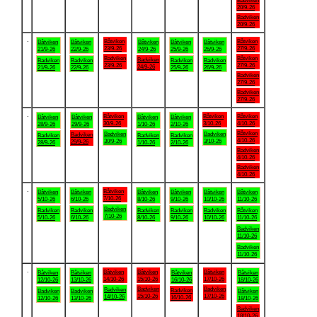
Badviken
20/9-26
Badviken
20/9-26
.
Båtviken
Båtviken
Båtviken
Båtviken
Båtviken
Båtviken
Båtviken
23/9-26
27/9-26
21/9-26
22/9-26
24/9-26
25/9-26
26/9-26
Badviken
Båtviken
Badviken
Badviken
Badviken
Badviken
Badviken
23/9-26
27/9-26
24/9-26
21/9-26
22/9-26
25/9-26
26/9-26
Badviken
27/9-26
Badviken
27/9-26
.
Båtviken
Båtviken
Båtviken
Båtviken
Båtviken
Båtviken
Båtviken
30/9-26
3/10-26
4/10-26
28/9-26
29/9-26
1/10-26
2/10-26
Båtviken
Badviken
Badviken
Badviken
Badviken
Badviken
Badviken
4/10-26
30/9-26
3/10-26
29/9-26
28/9-26
1/10-26
2/10-26
Badviken
4/10-26
Badviken
4/10-26
.
Båtviken
Båtviken
Båtviken
Båtviken
Båtviken
Båtviken
Båtviken
7/10-26
5/10-26
6/10-26
8/10-26
9/10-26
10/10-26
11/10-26
Badviken
Badviken
Badviken
Badviken
Badviken
Badviken
Båtviken
7/10-26
5/10-26
6/10-26
8/10-26
9/10-26
10/10-26
11/10-26
Badviken
11/10-26
Badviken
11/10-26
.
Båtviken
Båtviken
Båtviken
Båtviken
Båtviken
Båtviken
Båtviken
14/10-26
15/10-26
17/10-26
12/10-26
13/10-26
16/10-26
18/10-26
Badviken
Badviken
Badviken
Badviken
Badviken
Badviken
Båtviken
15/10-26
17/10-26
14/10-26
16/10-26
12/10-26
13/10-26
18/10-26
Badviken
18/10-26