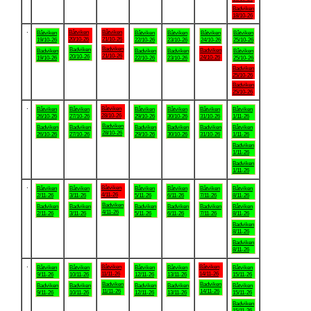
Badviken
18/10-26
.
Båtviken
Båtviken
Båtviken
Båtviken
Båtviken
Båtviken
Båtviken
20/10-26
21/10-26
19/10-26
22/10-26
23/10-26
24/10-26
25/10-26
Badviken
Badviken
Badviken
Badviken
Badviken
Badviken
Båtviken
21/10-26
20/10-26
24/10-26
19/10-26
22/10-26
23/10-26
25/10-26
Badviken
25/10-26
Badviken
25/10-26
.
Båtviken
Båtviken
Båtviken
Båtviken
Båtviken
Båtviken
Båtviken
28/10-26
26/10-26
27/10-26
29/10-26
30/10-26
31/10-26
1/11-26
Badviken
Badviken
Badviken
Badviken
Badviken
Badviken
Båtviken
28/10-26
26/10-26
27/10-26
29/10-26
30/10-26
31/10-26
1/11-26
Badviken
1/11-26
Badviken
1/11-26
.
Båtviken
Båtviken
Båtviken
Båtviken
Båtviken
Båtviken
Båtviken
4/11-26
2/11-26
3/11-26
5/11-26
6/11-26
7/11-26
8/11-26
Badviken
Badviken
Badviken
Badviken
Badviken
Badviken
Båtviken
4/11-26
2/11-26
3/11-26
5/11-26
6/11-26
7/11-26
8/11-26
Badviken
8/11-26
Badviken
8/11-26
.
Båtviken
Båtviken
Båtviken
Båtviken
Båtviken
Båtviken
Båtviken
11/11-26
14/11-26
9/11-26
10/11-26
12/11-26
13/11-26
15/11-26
Badviken
Badviken
Badviken
Badviken
Badviken
Badviken
Båtviken
11/11-26
14/11-26
9/11-26
10/11-26
12/11-26
13/11-26
15/11-26
Badviken
15/11-26