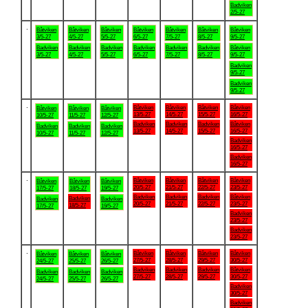
Badviken
2/5-27
.
Båtviken
Båtviken
Båtviken
Båtviken
Båtviken
Båtviken
Båtviken
3/5-27
4/5-27
5/5-27
6/5-27
7/5-27
8/5-27
9/5-27
Badviken
Badviken
Badviken
Badviken
Badviken
Badviken
Båtviken
3/5-27
4/5-27
5/5-27
6/5-27
7/5-27
8/5-27
9/5-27
Badviken
9/5-27
Badviken
9/5-27
.
Båtviken
Båtviken
Båtviken
Båtviken
Båtviken
Båtviken
Båtviken
13/5-27
14/5-27
15/5-27
16/5-27
10/5-27
11/5-27
12/5-27
Badviken
Badviken
Badviken
Båtviken
Badviken
Badviken
Badviken
13/5-27
14/5-27
15/5-27
16/5-27
10/5-27
11/5-27
12/5-27
Badviken
16/5-27
Badviken
16/5-27
.
Båtviken
Båtviken
Båtviken
Båtviken
Båtviken
Båtviken
Båtviken
20/5-27
21/5-27
22/5-27
23/5-27
17/5-27
18/5-27
19/5-27
Badviken
Badviken
Badviken
Båtviken
Badviken
Badviken
Badviken
20/5-27
21/5-27
22/5-27
23/5-27
18/5-27
17/5-27
19/5-27
Badviken
23/5-27
Badviken
23/5-27
.
Båtviken
Båtviken
Båtviken
Båtviken
Båtviken
Båtviken
Båtviken
27/5-27
28/5-27
29/5-27
30/5-27
24/5-27
25/5-27
26/5-27
Badviken
Badviken
Badviken
Båtviken
Badviken
Badviken
Badviken
27/5-27
28/5-27
29/5-27
30/5-27
24/5-27
25/5-27
26/5-27
Badviken
30/5-27
Badviken