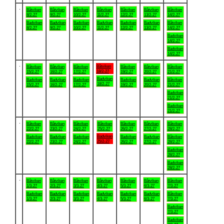
.
Båtviken
Båtviken
Båtviken
Båtviken
Båtviken
Båtviken
Båtviken
8/2-27
9/2-27
10/2-27
11/2-27
12/2-27
13/2-27
14/2-27
Badviken
Badviken
Badviken
Badviken
Badviken
Badviken
Båtviken
8/2-27
9/2-27
10/2-27
11/2-27
12/2-27
13/2-27
14/2-27
Badviken
14/2-27
Badviken
14/2-27
.
Båtviken
Båtviken
Båtviken
Båtviken
Båtviken
Båtviken
Båtviken
18/2-27
15/2-27
16/2-27
17/2-27
19/2-27
20/2-27
21/2-27
Badviken
Badviken
Badviken
Badviken
Badviken
Badviken
Båtviken
18/2-27
15/2-27
16/2-27
17/2-27
19/2-27
20/2-27
21/2-27
Badviken
21/2-27
Badviken
21/2-27
.
Båtviken
Båtviken
Båtviken
Båtviken
Båtviken
Båtviken
Båtviken
22/2-27
23/2-27
24/2-27
25/2-27
26/2-27
27/2-27
28/2-27
Badviken
Badviken
Badviken
Badviken
Badviken
Badviken
Båtviken
25/2-27
22/2-27
23/2-27
24/2-27
26/2-27
27/2-27
28/2-27
Badviken
28/2-27
Badviken
28/2-27
.
Båtviken
Båtviken
Båtviken
Båtviken
Båtviken
Båtviken
Båtviken
1/3-27
2/3-27
3/3-27
4/3-27
5/3-27
6/3-27
7/3-27
Badviken
Badviken
Badviken
Badviken
Badviken
Badviken
Båtviken
1/3-27
2/3-27
3/3-27
4/3-27
5/3-27
6/3-27
7/3-27
Badviken
7/3-27
Badviken