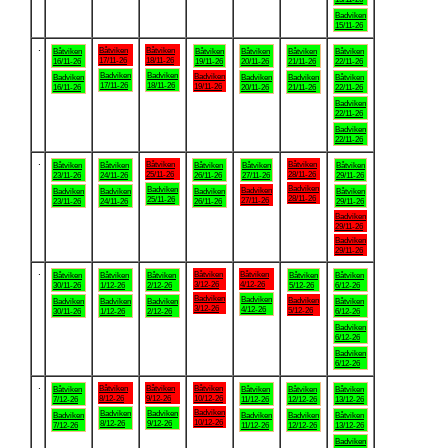
Badviken
15/11-26
.
Båtviken
Båtviken
Båtviken
Båtviken
Båtviken
Båtviken
Båtviken
17/11-26
18/11-26
16/11-26
19/11-26
20/11-26
21/11-26
22/11-26
Badviken
Badviken
Badviken
Badviken
Badviken
Badviken
Båtviken
17/11-26
18/11-26
19/11-26
16/11-26
20/11-26
21/11-26
22/11-26
Badviken
22/11-26
Badviken
22/11-26
.
Båtviken
Båtviken
Båtviken
Båtviken
Båtviken
Båtviken
Båtviken
25/11-26
28/11-26
23/11-26
24/11-26
26/11-26
27/11-26
29/11-26
Badviken
Badviken
Badviken
Badviken
Badviken
Badviken
Båtviken
28/11-26
25/11-26
27/11-26
23/11-26
24/11-26
26/11-26
29/11-26
Badviken
29/11-26
Badviken
29/11-26
.
Båtviken
Båtviken
Båtviken
Båtviken
Båtviken
Båtviken
Båtviken
3/12-26
4/12-26
30/11-26
1/12-26
2/12-26
5/12-26
6/12-26
Badviken
Badviken
Badviken
Badviken
Badviken
Badviken
Båtviken
3/12-26
4/12-26
5/12-26
30/11-26
1/12-26
2/12-26
6/12-26
Badviken
6/12-26
Badviken
6/12-26
.
Båtviken
Båtviken
Båtviken
Båtviken
Båtviken
Båtviken
Båtviken
8/12-26
9/12-26
10/12-26
7/12-26
11/12-26
12/12-26
13/12-26
Badviken
Badviken
Badviken
Badviken
Badviken
Badviken
Båtviken
10/12-26
8/12-26
9/12-26
7/12-26
11/12-26
12/12-26
13/12-26
Badviken