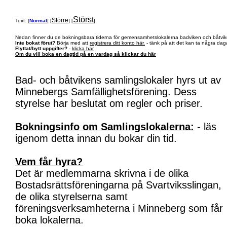
Störst
Större
Text: [
Normal
] [
] [
]
Nedan finner du de bokningsbara tiderna för gemensamhetslokalerna badviken och båtvik
Inte bokat förut?
Börja med att
registrera ditt konto här.
- tänk på att det kan ta några daga
Flyttat/bytt uppgifter?
-
klicka här
Om du vill boka en dagtid på en vardag så klickar du här
Bad- och båtvikens samlingslokaler hyrs ut av
Minnebergs Samfällighetsförening. Dess
styrelse har beslutat om regler och priser.
Bokningsinfo om Samlingslokalerna:
- läs
igenom detta innan du bokar din tid.
Vem får hyra?
Det är medlemmarna skrivna i de olika
Bostadsrättsföreningarna på Svartviksslingan,
de olika styrelserna samt
föreningsverksamheterna i Minneberg som får
boka lokalerna.