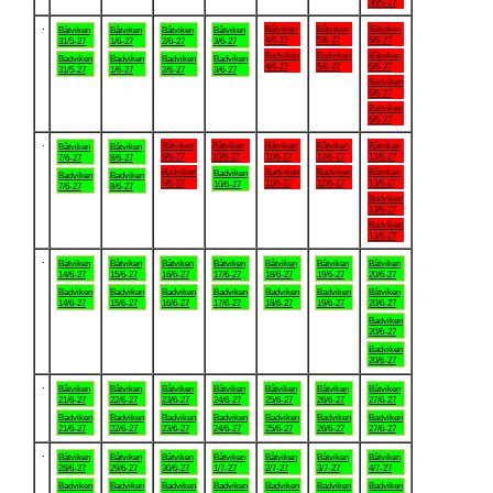
30/5-27
.
Båtviken
Båtviken
Båtviken
Båtviken
Båtviken
Båtviken
Båtviken
4/6-27
5/6-27
6/6-27
31/5-27
1/6-27
2/6-27
3/6-27
Badviken
Badviken
Båtviken
Badviken
Badviken
Badviken
Badviken
4/6-27
5/6-27
6/6-27
31/5-27
1/6-27
2/6-27
3/6-27
Badviken
6/6-27
Badviken
6/6-27
.
Båtviken
Båtviken
Båtviken
Båtviken
Båtviken
Båtviken
Båtviken
9/6-27
10/6-27
11/6-27
12/6-27
13/6-27
7/6-27
8/6-27
Badviken
Badviken
Badviken
Båtviken
Badviken
Badviken
Badviken
9/6-27
11/6-27
12/6-27
13/6-27
10/6-27
7/6-27
8/6-27
Badviken
13/6-27
Badviken
13/6-27
.
Båtviken
Båtviken
Båtviken
Båtviken
Båtviken
Båtviken
Båtviken
14/6-27
15/6-27
16/6-27
17/6-27
18/6-27
19/6-27
20/6-27
Badviken
Badviken
Badviken
Badviken
Badviken
Badviken
Båtviken
14/6-27
15/6-27
16/6-27
17/6-27
18/6-27
19/6-27
20/6-27
Badviken
20/6-27
Badviken
20/6-27
.
Båtviken
Båtviken
Båtviken
Båtviken
Båtviken
Båtviken
Båtviken
21/6-27
22/6-27
23/6-27
24/6-27
25/6-27
26/6-27
27/6-27
Badviken
Badviken
Badviken
Badviken
Badviken
Badviken
Badviken
21/6-27
22/6-27
23/6-27
24/6-27
25/6-27
26/6-27
27/6-27
.
Båtviken
Båtviken
Båtviken
Båtviken
Båtviken
Båtviken
Båtviken
28/6-27
29/6-27
30/6-27
1/7-27
2/7-27
3/7-27
4/7-27
Badviken
Badviken
Badviken
Badviken
Badviken
Badviken
Badviken