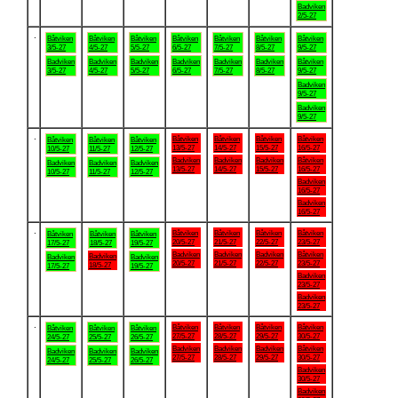
Badviken
2/5-27
.
Båtviken
Båtviken
Båtviken
Båtviken
Båtviken
Båtviken
Båtviken
3/5-27
4/5-27
5/5-27
6/5-27
7/5-27
8/5-27
9/5-27
Badviken
Badviken
Badviken
Badviken
Badviken
Badviken
Båtviken
3/5-27
4/5-27
5/5-27
6/5-27
7/5-27
8/5-27
9/5-27
Badviken
9/5-27
Badviken
9/5-27
.
Båtviken
Båtviken
Båtviken
Båtviken
Båtviken
Båtviken
Båtviken
13/5-27
14/5-27
15/5-27
16/5-27
10/5-27
11/5-27
12/5-27
Badviken
Badviken
Badviken
Båtviken
Badviken
Badviken
Badviken
13/5-27
14/5-27
15/5-27
16/5-27
10/5-27
11/5-27
12/5-27
Badviken
16/5-27
Badviken
16/5-27
.
Båtviken
Båtviken
Båtviken
Båtviken
Båtviken
Båtviken
Båtviken
20/5-27
21/5-27
22/5-27
23/5-27
17/5-27
18/5-27
19/5-27
Badviken
Badviken
Badviken
Båtviken
Badviken
Badviken
Badviken
20/5-27
21/5-27
22/5-27
23/5-27
18/5-27
17/5-27
19/5-27
Badviken
23/5-27
Badviken
23/5-27
.
Båtviken
Båtviken
Båtviken
Båtviken
Båtviken
Båtviken
Båtviken
27/5-27
28/5-27
29/5-27
30/5-27
24/5-27
25/5-27
26/5-27
Badviken
Badviken
Badviken
Båtviken
Badviken
Badviken
Badviken
27/5-27
28/5-27
29/5-27
30/5-27
24/5-27
25/5-27
26/5-27
Badviken
30/5-27
Badviken