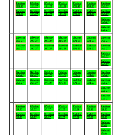
.
Båtviken
Båtviken
Båtviken
Båtviken
Båtviken
Båtviken
Båtviken
11/1-27
12/1-27
13/1-27
14/1-27
15/1-27
16/1-27
17/1-27
Badviken
Badviken
Badviken
Badviken
Badviken
Badviken
Båtviken
11/1-27
12/1-27
13/1-27
14/1-27
15/1-27
16/1-27
17/1-27
Badviken
17/1-27
Badviken
17/1-27
.
Båtviken
Båtviken
Båtviken
Båtviken
Båtviken
Båtviken
Båtviken
18/1-27
19/1-27
20/1-27
21/1-27
22/1-27
23/1-27
24/1-27
Badviken
Badviken
Badviken
Badviken
Badviken
Badviken
Båtviken
18/1-27
19/1-27
20/1-27
21/1-27
22/1-27
23/1-27
24/1-27
Badviken
24/1-27
Badviken
24/1-27
.
Båtviken
Båtviken
Båtviken
Båtviken
Båtviken
Båtviken
Båtviken
25/1-27
26/1-27
27/1-27
28/1-27
29/1-27
30/1-27
31/1-27
Badviken
Badviken
Badviken
Badviken
Badviken
Badviken
Båtviken
25/1-27
26/1-27
27/1-27
28/1-27
29/1-27
30/1-27
31/1-27
Badviken
31/1-27
Badviken
31/1-27
.
Båtviken
Båtviken
Båtviken
Båtviken
Båtviken
Båtviken
Båtviken
1/2-27
2/2-27
3/2-27
4/2-27
5/2-27
6/2-27
7/2-27
Badviken
Badviken
Badviken
Badviken
Badviken
Badviken
Båtviken
1/2-27
2/2-27
3/2-27
4/2-27
5/2-27
6/2-27
7/2-27
Badviken
7/2-27
Badviken
7/2-27