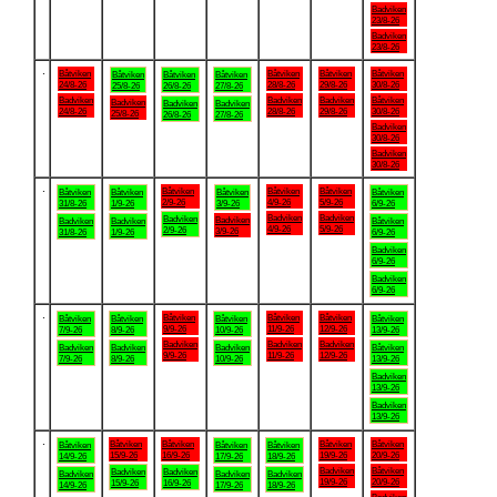
Badviken
23/8-26
Badviken
23/8-26
.
Båtviken
Båtviken
Båtviken
Båtviken
Båtviken
Båtviken
Båtviken
24/8-26
28/8-26
29/8-26
30/8-26
25/8-26
26/8-26
27/8-26
Badviken
Badviken
Badviken
Båtviken
Badviken
Badviken
Badviken
24/8-26
28/8-26
29/8-26
30/8-26
25/8-26
26/8-26
27/8-26
Badviken
30/8-26
Badviken
30/8-26
.
Båtviken
Båtviken
Båtviken
Båtviken
Båtviken
Båtviken
Båtviken
2/9-26
4/9-26
5/9-26
31/8-26
1/9-26
3/9-26
6/9-26
Badviken
Badviken
Badviken
Badviken
Badviken
Badviken
Båtviken
4/9-26
5/9-26
2/9-26
3/9-26
31/8-26
1/9-26
6/9-26
Badviken
6/9-26
Badviken
6/9-26
.
Båtviken
Båtviken
Båtviken
Båtviken
Båtviken
Båtviken
Båtviken
9/9-26
11/9-26
12/9-26
7/9-26
8/9-26
10/9-26
13/9-26
Badviken
Badviken
Badviken
Badviken
Badviken
Badviken
Båtviken
9/9-26
11/9-26
12/9-26
7/9-26
8/9-26
10/9-26
13/9-26
Badviken
13/9-26
Badviken
13/9-26
.
Båtviken
Båtviken
Båtviken
Båtviken
Båtviken
Båtviken
Båtviken
15/9-26
16/9-26
19/9-26
20/9-26
14/9-26
17/9-26
18/9-26
Badviken
Båtviken
Badviken
Badviken
Badviken
Badviken
Badviken
19/9-26
20/9-26
15/9-26
16/9-26
14/9-26
17/9-26
18/9-26