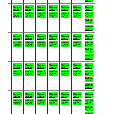
7/3-27
.
Båtviken
Båtviken
Båtviken
Båtviken
Båtviken
Båtviken
Båtviken
8/3-27
9/3-27
10/3-27
11/3-27
12/3-27
13/3-27
14/3-27
Badviken
Badviken
Badviken
Badviken
Badviken
Badviken
Båtviken
8/3-27
9/3-27
10/3-27
11/3-27
12/3-27
13/3-27
14/3-27
Badviken
14/3-27
Badviken
14/3-27
.
Båtviken
Båtviken
Båtviken
Båtviken
Båtviken
Båtviken
Båtviken
15/3-27
16/3-27
17/3-27
18/3-27
19/3-27
20/3-27
21/3-27
Badviken
Badviken
Badviken
Badviken
Badviken
Badviken
Båtviken
15/3-27
16/3-27
17/3-27
18/3-27
19/3-27
20/3-27
21/3-27
Badviken
21/3-27
Badviken
21/3-27
.
Båtviken
Båtviken
Båtviken
Båtviken
Båtviken
Båtviken
Båtviken
22/3-27
23/3-27
24/3-27
25/3-27
26/3-27
27/3-27
28/3-27
Badviken
Badviken
Badviken
Badviken
Badviken
Badviken
Båtviken
22/3-27
23/3-27
24/3-27
25/3-27
26/3-27
27/3-27
28/3-27
Badviken
28/3-27
Badviken
28/3-27
.
Båtviken
Båtviken
Båtviken
Båtviken
Båtviken
Båtviken
Båtviken
29/3-27
30/3-27
31/3-27
1/4-27
2/4-27
3/4-27
4/4-27
Badviken
Badviken
Badviken
Badviken
Badviken
Badviken
Båtviken
29/3-27
30/3-27
31/3-27
1/4-27
2/4-27
3/4-27
4/4-27
Badviken
4/4-27
Badviken