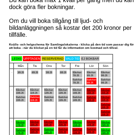
Du kan boka max 1 kväll per gång men du kan
dock göra fler bokningar.
Om du vill boka tillgång till ljud- och
bildanläggningen så kostar det 200 kronor per
tillfälle.
Kvälls- och helgschema för Samlingslokalerna - klicka på den tid som passar dig för
att boka - när du klickat på en tid får du information om kostnad och tillval.
LEDIG
UPPTAGEN
RESERVERAD
VALD TID
EJ BOKBAR
Mån
Tis
Ons
Tor
Fre
Lör
Sön
.
3/8-26
4/8-26
5/8-26
6/8-26
Båtviken
Båtviken
Båtviken
7/8-26
8/8-26
9/8-26
Badviken
Badviken
Badviken
7/8-26
8/8-26
9/8-26
.
Båtviken
Båtviken
Båtviken
Båtviken
Båtviken
Båtviken
Båtviken
10/8-26
11/8-26
12/8-26
13/8-26
14/8-26
15/8-26
16/8-26
Badviken
Badviken
Badviken
Badviken
Badviken
Badviken
Båtviken
10/8-26
11/8-26
12/8-26
13/8-26
14/8-26
15/8-26
16/8-26
Badviken
16/8-26
Badviken
16/8-26
.
Båtviken
Båtviken
Båtviken
Båtviken
Båtviken
Båtviken
Båtviken
18/8-26
19/8-26
20/8-26
22/8-26
17/8-26
21/8-26
23/8-26
Badviken
Badviken
Badviken
Badviken
Badviken
Badviken
Båtviken
18/8-26
20/8-26
22/8-26
19/8-26
21/8-26
17/8-26
23/8-26