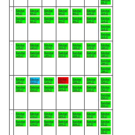
4/4-27
.
Båtviken
Båtviken
Båtviken
Båtviken
Båtviken
Båtviken
Båtviken
5/4-27
6/4-27
7/4-27
8/4-27
9/4-27
10/4-27
11/4-27
Badviken
Badviken
Badviken
Badviken
Badviken
Badviken
Båtviken
5/4-27
6/4-27
7/4-27
8/4-27
9/4-27
10/4-27
11/4-27
Badviken
11/4-27
Badviken
11/4-27
.
Båtviken
Båtviken
Båtviken
Båtviken
Båtviken
Båtviken
Båtviken
12/4-27
13/4-27
14/4-27
15/4-27
16/4-27
17/4-27
18/4-27
Badviken
Badviken
Badviken
Badviken
Badviken
Badviken
Båtviken
12/4-27
13/4-27
14/4-27
15/4-27
16/4-27
17/4-27
18/4-27
Badviken
18/4-27
Badviken
18/4-27
.
Båtviken
Båtviken
Båtviken
Båtviken
Båtviken
Båtviken
Båtviken
22/4-27
19/4-27
20/4-27
21/4-27
23/4-27
24/4-27
25/4-27
Badviken
Badviken
Badviken
Badviken
Badviken
Badviken
Båtviken
22/4-27
19/4-27
20/4-27
21/4-27
23/4-27
24/4-27
25/4-27
Badviken
25/4-27
Badviken
25/4-27
.
Båtviken
Båtviken
Båtviken
Båtviken
Båtviken
Båtviken
Båtviken
26/4-27
27/4-27
28/4-27
29/4-27
30/4-27
1/5-27
2/5-27
Badviken
Badviken
Badviken
Badviken
Badviken
Badviken
Båtviken
26/4-27
27/4-27
28/4-27
29/4-27
30/4-27
1/5-27
2/5-27
Badviken
2/5-27