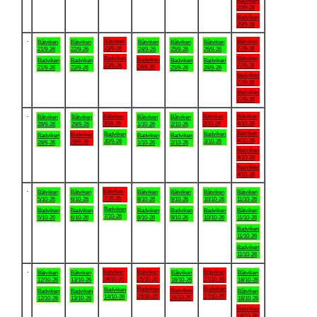
Badviken
20/9-26
Badviken
20/9-26
.
Båtviken
Båtviken
Båtviken
Båtviken
Båtviken
Båtviken
Båtviken
23/9-26
27/9-26
21/9-26
22/9-26
24/9-26
25/9-26
26/9-26
Badviken
Båtviken
Badviken
Badviken
Badviken
Badviken
Badviken
23/9-26
27/9-26
24/9-26
21/9-26
22/9-26
25/9-26
26/9-26
Badviken
27/9-26
Badviken
27/9-26
.
Båtviken
Båtviken
Båtviken
Båtviken
Båtviken
Båtviken
Båtviken
30/9-26
3/10-26
4/10-26
28/9-26
29/9-26
1/10-26
2/10-26
Båtviken
Badviken
Badviken
Badviken
Badviken
Badviken
Badviken
4/10-26
30/9-26
3/10-26
29/9-26
28/9-26
1/10-26
2/10-26
Badviken
4/10-26
Badviken
4/10-26
.
Båtviken
Båtviken
Båtviken
Båtviken
Båtviken
Båtviken
Båtviken
7/10-26
5/10-26
6/10-26
8/10-26
9/10-26
10/10-26
11/10-26
Badviken
Badviken
Badviken
Badviken
Badviken
Badviken
Båtviken
7/10-26
5/10-26
6/10-26
8/10-26
9/10-26
10/10-26
11/10-26
Badviken
11/10-26
Badviken
11/10-26
.
Båtviken
Båtviken
Båtviken
Båtviken
Båtviken
Båtviken
Båtviken
14/10-26
15/10-26
17/10-26
12/10-26
13/10-26
16/10-26
18/10-26
Badviken
Badviken
Badviken
Badviken
Badviken
Badviken
Båtviken
15/10-26
17/10-26
14/10-26
16/10-26
12/10-26
13/10-26
18/10-26
Badviken
18/10-26