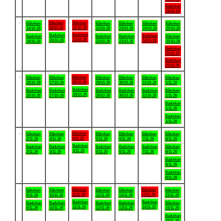
Badviken
18/10-26
.
Båtviken
Båtviken
Båtviken
Båtviken
Båtviken
Båtviken
Båtviken
20/10-26
21/10-26
19/10-26
22/10-26
23/10-26
24/10-26
25/10-26
Badviken
Badviken
Badviken
Badviken
Badviken
Badviken
Båtviken
21/10-26
20/10-26
24/10-26
19/10-26
22/10-26
23/10-26
25/10-26
Badviken
25/10-26
Badviken
25/10-26
.
Båtviken
Båtviken
Båtviken
Båtviken
Båtviken
Båtviken
Båtviken
28/10-26
26/10-26
27/10-26
29/10-26
30/10-26
31/10-26
1/11-26
Badviken
Badviken
Badviken
Badviken
Badviken
Badviken
Båtviken
28/10-26
26/10-26
27/10-26
29/10-26
30/10-26
31/10-26
1/11-26
Badviken
1/11-26
Badviken
1/11-26
.
Båtviken
Båtviken
Båtviken
Båtviken
Båtviken
Båtviken
Båtviken
4/11-26
2/11-26
3/11-26
5/11-26
6/11-26
7/11-26
8/11-26
Badviken
Badviken
Badviken
Badviken
Badviken
Badviken
Båtviken
4/11-26
2/11-26
3/11-26
5/11-26
6/11-26
7/11-26
8/11-26
Badviken
8/11-26
Badviken
8/11-26
.
Båtviken
Båtviken
Båtviken
Båtviken
Båtviken
Båtviken
Båtviken
11/11-26
14/11-26
9/11-26
10/11-26
12/11-26
13/11-26
15/11-26
Badviken
Badviken
Badviken
Badviken
Badviken
Badviken
Båtviken
11/11-26
14/11-26
9/11-26
10/11-26
12/11-26
13/11-26
15/11-26
Badviken
15/11-26