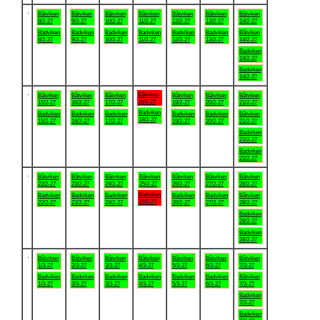
.
Båtviken
Båtviken
Båtviken
Båtviken
Båtviken
Båtviken
Båtviken
8/2-27
9/2-27
10/2-27
11/2-27
12/2-27
13/2-27
14/2-27
Badviken
Badviken
Badviken
Badviken
Badviken
Badviken
Båtviken
8/2-27
9/2-27
10/2-27
11/2-27
12/2-27
13/2-27
14/2-27
Badviken
14/2-27
Badviken
14/2-27
.
Båtviken
Båtviken
Båtviken
Båtviken
Båtviken
Båtviken
Båtviken
18/2-27
15/2-27
16/2-27
17/2-27
19/2-27
20/2-27
21/2-27
Badviken
Badviken
Badviken
Badviken
Badviken
Badviken
Båtviken
18/2-27
15/2-27
16/2-27
17/2-27
19/2-27
20/2-27
21/2-27
Badviken
21/2-27
Badviken
21/2-27
.
Båtviken
Båtviken
Båtviken
Båtviken
Båtviken
Båtviken
Båtviken
22/2-27
23/2-27
24/2-27
25/2-27
26/2-27
27/2-27
28/2-27
Badviken
Badviken
Badviken
Badviken
Badviken
Badviken
Båtviken
25/2-27
22/2-27
23/2-27
24/2-27
26/2-27
27/2-27
28/2-27
Badviken
28/2-27
Badviken
28/2-27
.
Båtviken
Båtviken
Båtviken
Båtviken
Båtviken
Båtviken
Båtviken
1/3-27
2/3-27
3/3-27
4/3-27
5/3-27
6/3-27
7/3-27
Badviken
Badviken
Badviken
Badviken
Badviken
Badviken
Båtviken
1/3-27
2/3-27
3/3-27
4/3-27
5/3-27
6/3-27
7/3-27
Badviken
7/3-27
Badviken