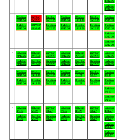
13/12-26
Badviken
13/12-26
.
Båtviken
Båtviken
Båtviken
Båtviken
Båtviken
Båtviken
Båtviken
15/12-26
14/12-26
16/12-26
17/12-26
18/12-26
19/12-26
20/12-26
Badviken
Badviken
Badviken
Badviken
Badviken
Badviken
Båtviken
15/12-26
14/12-26
16/12-26
17/12-26
18/12-26
19/12-26
20/12-26
Badviken
20/12-26
Badviken
20/12-26
.
Båtviken
Båtviken
Båtviken
Båtviken
Båtviken
Båtviken
Båtviken
21/12-26
22/12-26
23/12-26
24/12-26
25/12-26
26/12-26
27/12-26
Badviken
Badviken
Badviken
Badviken
Badviken
Badviken
Badviken
21/12-26
22/12-26
23/12-26
24/12-26
25/12-26
26/12-26
27/12-26
.
Båtviken
Båtviken
Båtviken
Båtviken
Båtviken
Båtviken
Båtviken
28/12-26
29/12-26
30/12-26
31/12-26
1/1-27
2/1-27
3/1-27
Badviken
Badviken
Badviken
Badviken
Badviken
Badviken
Båtviken
28/12-26
29/12-26
30/12-26
31/12-26
1/1-27
2/1-27
3/1-27
Badviken
3/1-27
Badviken
3/1-27
.
Båtviken
Båtviken
Båtviken
Båtviken
Båtviken
Båtviken
Båtviken
4/1-27
5/1-27
6/1-27
7/1-27
8/1-27
9/1-27
10/1-27
Badviken
Badviken
Badviken
Badviken
Badviken
Badviken
Båtviken
4/1-27
5/1-27
6/1-27
7/1-27
8/1-27
9/1-27
10/1-27
Badviken
10/1-27
Badviken
10/1-27