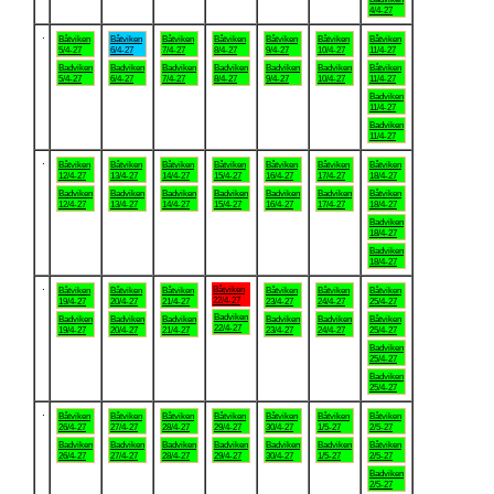
4/4-27
.
Båtviken
Båtviken
Båtviken
Båtviken
Båtviken
Båtviken
Båtviken
5/4-27
6/4-27
7/4-27
8/4-27
9/4-27
10/4-27
11/4-27
Badviken
Badviken
Badviken
Badviken
Badviken
Badviken
Båtviken
5/4-27
6/4-27
7/4-27
8/4-27
9/4-27
10/4-27
11/4-27
Badviken
11/4-27
Badviken
11/4-27
.
Båtviken
Båtviken
Båtviken
Båtviken
Båtviken
Båtviken
Båtviken
12/4-27
13/4-27
14/4-27
15/4-27
16/4-27
17/4-27
18/4-27
Badviken
Badviken
Badviken
Badviken
Badviken
Badviken
Båtviken
12/4-27
13/4-27
14/4-27
15/4-27
16/4-27
17/4-27
18/4-27
Badviken
18/4-27
Badviken
18/4-27
.
Båtviken
Båtviken
Båtviken
Båtviken
Båtviken
Båtviken
Båtviken
22/4-27
19/4-27
20/4-27
21/4-27
23/4-27
24/4-27
25/4-27
Badviken
Badviken
Badviken
Badviken
Badviken
Badviken
Båtviken
22/4-27
19/4-27
20/4-27
21/4-27
23/4-27
24/4-27
25/4-27
Badviken
25/4-27
Badviken
25/4-27
.
Båtviken
Båtviken
Båtviken
Båtviken
Båtviken
Båtviken
Båtviken
26/4-27
27/4-27
28/4-27
29/4-27
30/4-27
1/5-27
2/5-27
Badviken
Badviken
Badviken
Badviken
Badviken
Badviken
Båtviken
26/4-27
27/4-27
28/4-27
29/4-27
30/4-27
1/5-27
2/5-27
Badviken
2/5-27