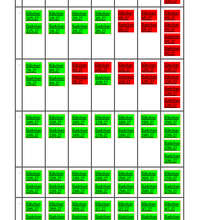
30/5-27
.
Båtviken
Båtviken
Båtviken
Båtviken
Båtviken
Båtviken
Båtviken
4/6-27
5/6-27
6/6-27
31/5-27
1/6-27
2/6-27
3/6-27
Badviken
Badviken
Båtviken
Badviken
Badviken
Badviken
Badviken
4/6-27
5/6-27
6/6-27
31/5-27
1/6-27
2/6-27
3/6-27
Badviken
6/6-27
Badviken
6/6-27
.
Båtviken
Båtviken
Båtviken
Båtviken
Båtviken
Båtviken
Båtviken
9/6-27
10/6-27
11/6-27
12/6-27
13/6-27
7/6-27
8/6-27
Badviken
Badviken
Badviken
Båtviken
Badviken
Badviken
Badviken
9/6-27
11/6-27
12/6-27
13/6-27
10/6-27
7/6-27
8/6-27
Badviken
13/6-27
Badviken
13/6-27
.
Båtviken
Båtviken
Båtviken
Båtviken
Båtviken
Båtviken
Båtviken
14/6-27
15/6-27
16/6-27
17/6-27
18/6-27
19/6-27
20/6-27
Badviken
Badviken
Badviken
Badviken
Badviken
Badviken
Båtviken
14/6-27
15/6-27
16/6-27
17/6-27
18/6-27
19/6-27
20/6-27
Badviken
20/6-27
Badviken
20/6-27
.
Båtviken
Båtviken
Båtviken
Båtviken
Båtviken
Båtviken
Båtviken
21/6-27
22/6-27
23/6-27
24/6-27
25/6-27
26/6-27
27/6-27
Badviken
Badviken
Badviken
Badviken
Badviken
Badviken
Badviken
21/6-27
22/6-27
23/6-27
24/6-27
25/6-27
26/6-27
27/6-27
.
Båtviken
Båtviken
Båtviken
Båtviken
Båtviken
Båtviken
Båtviken
28/6-27
29/6-27
30/6-27
1/7-27
2/7-27
3/7-27
4/7-27
Badviken
Badviken
Badviken
Badviken
Badviken
Badviken
Badviken