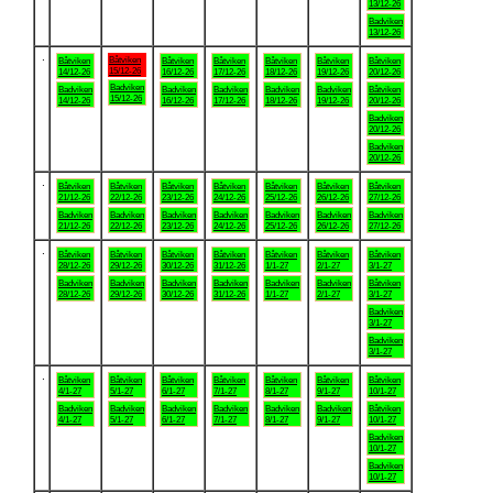
13/12-26
Badviken
13/12-26
.
Båtviken
Båtviken
Båtviken
Båtviken
Båtviken
Båtviken
Båtviken
15/12-26
14/12-26
16/12-26
17/12-26
18/12-26
19/12-26
20/12-26
Badviken
Badviken
Badviken
Badviken
Badviken
Badviken
Båtviken
15/12-26
14/12-26
16/12-26
17/12-26
18/12-26
19/12-26
20/12-26
Badviken
20/12-26
Badviken
20/12-26
.
Båtviken
Båtviken
Båtviken
Båtviken
Båtviken
Båtviken
Båtviken
21/12-26
22/12-26
23/12-26
24/12-26
25/12-26
26/12-26
27/12-26
Badviken
Badviken
Badviken
Badviken
Badviken
Badviken
Badviken
21/12-26
22/12-26
23/12-26
24/12-26
25/12-26
26/12-26
27/12-26
.
Båtviken
Båtviken
Båtviken
Båtviken
Båtviken
Båtviken
Båtviken
28/12-26
29/12-26
30/12-26
31/12-26
1/1-27
2/1-27
3/1-27
Badviken
Badviken
Badviken
Badviken
Badviken
Badviken
Båtviken
28/12-26
29/12-26
30/12-26
31/12-26
1/1-27
2/1-27
3/1-27
Badviken
3/1-27
Badviken
3/1-27
.
Båtviken
Båtviken
Båtviken
Båtviken
Båtviken
Båtviken
Båtviken
4/1-27
5/1-27
6/1-27
7/1-27
8/1-27
9/1-27
10/1-27
Badviken
Badviken
Badviken
Badviken
Badviken
Badviken
Båtviken
4/1-27
5/1-27
6/1-27
7/1-27
8/1-27
9/1-27
10/1-27
Badviken
10/1-27
Badviken
10/1-27