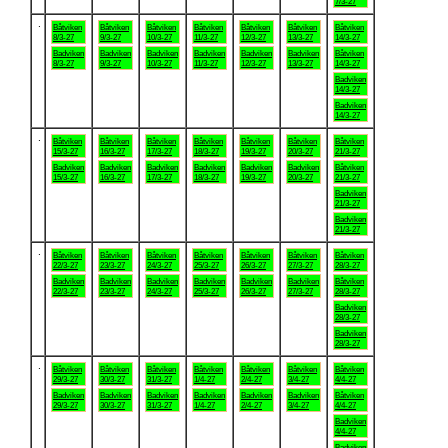
7/3-27
.
Båtviken
Båtviken
Båtviken
Båtviken
Båtviken
Båtviken
Båtviken
8/3-27
9/3-27
10/3-27
11/3-27
12/3-27
13/3-27
14/3-27
Badviken
Badviken
Badviken
Badviken
Badviken
Badviken
Båtviken
8/3-27
9/3-27
10/3-27
11/3-27
12/3-27
13/3-27
14/3-27
Badviken
14/3-27
Badviken
14/3-27
.
Båtviken
Båtviken
Båtviken
Båtviken
Båtviken
Båtviken
Båtviken
15/3-27
16/3-27
17/3-27
18/3-27
19/3-27
20/3-27
21/3-27
Badviken
Badviken
Badviken
Badviken
Badviken
Badviken
Båtviken
15/3-27
16/3-27
17/3-27
18/3-27
19/3-27
20/3-27
21/3-27
Badviken
21/3-27
Badviken
21/3-27
.
Båtviken
Båtviken
Båtviken
Båtviken
Båtviken
Båtviken
Båtviken
22/3-27
23/3-27
24/3-27
25/3-27
26/3-27
27/3-27
28/3-27
Badviken
Badviken
Badviken
Badviken
Badviken
Badviken
Båtviken
22/3-27
23/3-27
24/3-27
25/3-27
26/3-27
27/3-27
28/3-27
Badviken
28/3-27
Badviken
28/3-27
.
Båtviken
Båtviken
Båtviken
Båtviken
Båtviken
Båtviken
Båtviken
29/3-27
30/3-27
31/3-27
1/4-27
2/4-27
3/4-27
4/4-27
Badviken
Badviken
Badviken
Badviken
Badviken
Badviken
Båtviken
29/3-27
30/3-27
31/3-27
1/4-27
2/4-27
3/4-27
4/4-27
Badviken
4/4-27
Badviken