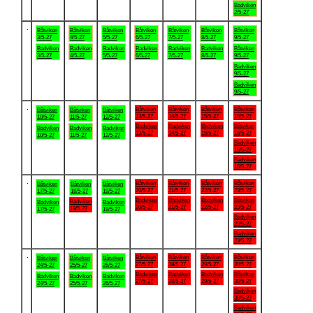
Badviken
2/5-27
.
Båtviken
Båtviken
Båtviken
Båtviken
Båtviken
Båtviken
Båtviken
3/5-27
4/5-27
5/5-27
6/5-27
7/5-27
8/5-27
9/5-27
Badviken
Badviken
Badviken
Badviken
Badviken
Badviken
Båtviken
3/5-27
4/5-27
5/5-27
6/5-27
7/5-27
8/5-27
9/5-27
Badviken
9/5-27
Badviken
9/5-27
.
Båtviken
Båtviken
Båtviken
Båtviken
Båtviken
Båtviken
Båtviken
13/5-27
14/5-27
15/5-27
16/5-27
10/5-27
11/5-27
12/5-27
Badviken
Badviken
Badviken
Båtviken
Badviken
Badviken
Badviken
13/5-27
14/5-27
15/5-27
16/5-27
10/5-27
11/5-27
12/5-27
Badviken
16/5-27
Badviken
16/5-27
.
Båtviken
Båtviken
Båtviken
Båtviken
Båtviken
Båtviken
Båtviken
20/5-27
21/5-27
22/5-27
23/5-27
17/5-27
18/5-27
19/5-27
Badviken
Badviken
Badviken
Båtviken
Badviken
Badviken
Badviken
20/5-27
21/5-27
22/5-27
23/5-27
18/5-27
17/5-27
19/5-27
Badviken
23/5-27
Badviken
23/5-27
.
Båtviken
Båtviken
Båtviken
Båtviken
Båtviken
Båtviken
Båtviken
27/5-27
28/5-27
29/5-27
30/5-27
24/5-27
25/5-27
26/5-27
Badviken
Badviken
Badviken
Båtviken
Badviken
Badviken
Badviken
27/5-27
28/5-27
29/5-27
30/5-27
24/5-27
25/5-27
26/5-27
Badviken
30/5-27
Badviken