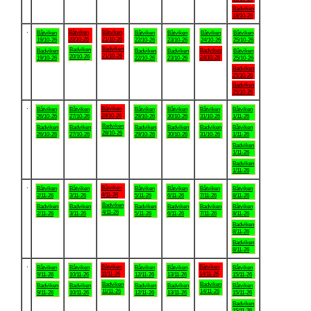
Badviken
18/10-26
.
Båtviken
Båtviken
Båtviken
Båtviken
Båtviken
Båtviken
Båtviken
20/10-26
21/10-26
19/10-26
22/10-26
23/10-26
24/10-26
25/10-26
Badviken
Badviken
Badviken
Badviken
Badviken
Badviken
Båtviken
21/10-26
20/10-26
24/10-26
19/10-26
22/10-26
23/10-26
25/10-26
Badviken
25/10-26
Badviken
25/10-26
.
Båtviken
Båtviken
Båtviken
Båtviken
Båtviken
Båtviken
Båtviken
28/10-26
26/10-26
27/10-26
29/10-26
30/10-26
31/10-26
1/11-26
Badviken
Badviken
Badviken
Badviken
Badviken
Badviken
Båtviken
28/10-26
26/10-26
27/10-26
29/10-26
30/10-26
31/10-26
1/11-26
Badviken
1/11-26
Badviken
1/11-26
.
Båtviken
Båtviken
Båtviken
Båtviken
Båtviken
Båtviken
Båtviken
4/11-26
2/11-26
3/11-26
5/11-26
6/11-26
7/11-26
8/11-26
Badviken
Badviken
Badviken
Badviken
Badviken
Badviken
Båtviken
4/11-26
2/11-26
3/11-26
5/11-26
6/11-26
7/11-26
8/11-26
Badviken
8/11-26
Badviken
8/11-26
.
Båtviken
Båtviken
Båtviken
Båtviken
Båtviken
Båtviken
Båtviken
11/11-26
14/11-26
9/11-26
10/11-26
12/11-26
13/11-26
15/11-26
Badviken
Badviken
Badviken
Badviken
Badviken
Badviken
Båtviken
11/11-26
14/11-26
9/11-26
10/11-26
12/11-26
13/11-26
15/11-26
Badviken
15/11-26