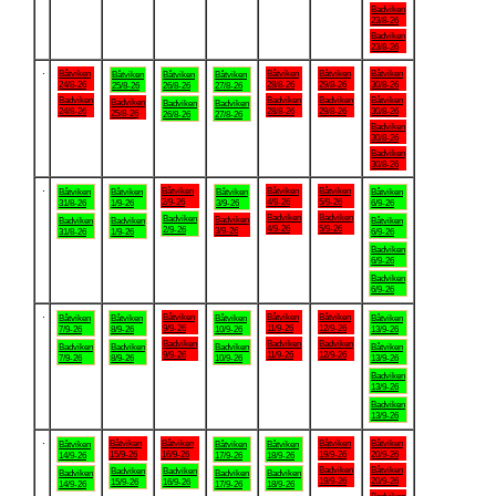
Badviken
23/8-26
Badviken
23/8-26
.
Båtviken
Båtviken
Båtviken
Båtviken
Båtviken
Båtviken
Båtviken
24/8-26
28/8-26
29/8-26
30/8-26
25/8-26
26/8-26
27/8-26
Badviken
Badviken
Badviken
Båtviken
Badviken
Badviken
Badviken
24/8-26
28/8-26
29/8-26
30/8-26
25/8-26
26/8-26
27/8-26
Badviken
30/8-26
Badviken
30/8-26
.
Båtviken
Båtviken
Båtviken
Båtviken
Båtviken
Båtviken
Båtviken
2/9-26
4/9-26
5/9-26
31/8-26
1/9-26
3/9-26
6/9-26
Badviken
Badviken
Badviken
Badviken
Badviken
Badviken
Båtviken
4/9-26
5/9-26
2/9-26
3/9-26
31/8-26
1/9-26
6/9-26
Badviken
6/9-26
Badviken
6/9-26
.
Båtviken
Båtviken
Båtviken
Båtviken
Båtviken
Båtviken
Båtviken
9/9-26
11/9-26
12/9-26
7/9-26
8/9-26
10/9-26
13/9-26
Badviken
Badviken
Badviken
Badviken
Badviken
Badviken
Båtviken
9/9-26
11/9-26
12/9-26
7/9-26
8/9-26
10/9-26
13/9-26
Badviken
13/9-26
Badviken
13/9-26
.
Båtviken
Båtviken
Båtviken
Båtviken
Båtviken
Båtviken
Båtviken
15/9-26
16/9-26
19/9-26
20/9-26
14/9-26
17/9-26
18/9-26
Badviken
Båtviken
Badviken
Badviken
Badviken
Badviken
Badviken
19/9-26
20/9-26
15/9-26
16/9-26
14/9-26
17/9-26
18/9-26