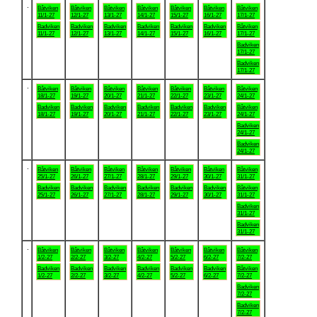
.
Båtviken
Båtviken
Båtviken
Båtviken
Båtviken
Båtviken
Båtviken
11/1-27
12/1-27
13/1-27
14/1-27
15/1-27
16/1-27
17/1-27
Badviken
Badviken
Badviken
Badviken
Badviken
Badviken
Båtviken
11/1-27
12/1-27
13/1-27
14/1-27
15/1-27
16/1-27
17/1-27
Badviken
17/1-27
Badviken
17/1-27
.
Båtviken
Båtviken
Båtviken
Båtviken
Båtviken
Båtviken
Båtviken
18/1-27
19/1-27
20/1-27
21/1-27
22/1-27
23/1-27
24/1-27
Badviken
Badviken
Badviken
Badviken
Badviken
Badviken
Båtviken
18/1-27
19/1-27
20/1-27
21/1-27
22/1-27
23/1-27
24/1-27
Badviken
24/1-27
Badviken
24/1-27
.
Båtviken
Båtviken
Båtviken
Båtviken
Båtviken
Båtviken
Båtviken
25/1-27
26/1-27
27/1-27
28/1-27
29/1-27
30/1-27
31/1-27
Badviken
Badviken
Badviken
Badviken
Badviken
Badviken
Båtviken
25/1-27
26/1-27
27/1-27
28/1-27
29/1-27
30/1-27
31/1-27
Badviken
31/1-27
Badviken
31/1-27
.
Båtviken
Båtviken
Båtviken
Båtviken
Båtviken
Båtviken
Båtviken
1/2-27
2/2-27
3/2-27
4/2-27
5/2-27
6/2-27
7/2-27
Badviken
Badviken
Badviken
Badviken
Badviken
Badviken
Båtviken
1/2-27
2/2-27
3/2-27
4/2-27
5/2-27
6/2-27
7/2-27
Badviken
7/2-27
Badviken
7/2-27