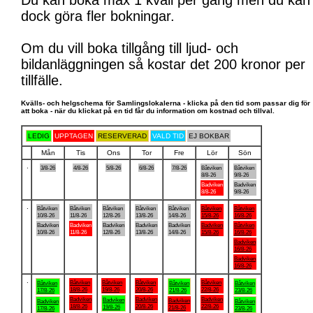
Du kan boka max 1 kväll per gång men du kan
dock göra fler bokningar.
Om du vill boka tillgång till ljud- och
bildanläggningen så kostar det 200 kronor per
tillfälle.
Kvälls- och helgschema för Samlingslokalerna - klicka på den tid som passar dig för
att boka - när du klickat på en tid får du information om kostnad och tillval.
LEDIG
UPPTAGEN
RESERVERAD
VALD TID
EJ BOKBAR
Mån
Tis
Ons
Tor
Fre
Lör
Sön
.
3/8-26
4/8-26
5/8-26
6/8-26
7/8-26
Båtviken
Båtviken
8/8-26
9/8-26
Badviken
Badviken
8/8-26
9/8-26
.
Båtviken
Båtviken
Båtviken
Båtviken
Båtviken
Båtviken
Båtviken
10/8-26
11/8-26
12/8-26
13/8-26
14/8-26
15/8-26
16/8-26
Badviken
Badviken
Badviken
Badviken
Badviken
Badviken
Båtviken
10/8-26
11/8-26
12/8-26
13/8-26
14/8-26
15/8-26
16/8-26
Badviken
16/8-26
Badviken
16/8-26
.
Båtviken
Båtviken
Båtviken
Båtviken
Båtviken
Båtviken
Båtviken
18/8-26
19/8-26
20/8-26
22/8-26
17/8-26
21/8-26
23/8-26
Badviken
Badviken
Badviken
Badviken
Badviken
Badviken
Båtviken
18/8-26
20/8-26
22/8-26
19/8-26
21/8-26
17/8-26
23/8-26