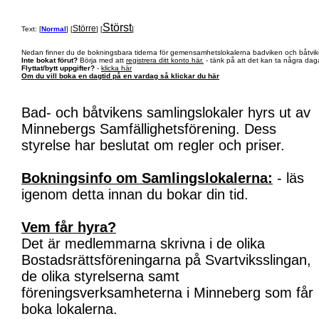
Störst
Större
Text: [
Normal
] [
] [
]
Nedan finner du de bokningsbara tiderna för gemensamhetslokalerna badviken och båtvik
Inte bokat förut?
Börja med att
registrera ditt konto här.
- tänk på att det kan ta några daga
Flyttat/bytt uppgifter?
-
klicka här
Om du vill boka en dagtid på en vardag så klickar du här
Bad- och båtvikens samlingslokaler hyrs ut av
Minnebergs Samfällighetsförening. Dess
styrelse har beslutat om regler och priser.
Bokningsinfo om Samlingslokalerna:
- läs
igenom detta innan du bokar din tid.
Vem får hyra?
Det är medlemmarna skrivna i de olika
Bostadsrättsföreningarna på Svartviksslingan,
de olika styrelserna samt
föreningsverksamheterna i Minneberg som får
boka lokalerna.