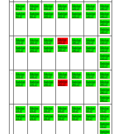
.
Båtviken
Båtviken
Båtviken
Båtviken
Båtviken
Båtviken
Båtviken
8/2-27
9/2-27
10/2-27
11/2-27
12/2-27
13/2-27
14/2-27
Badviken
Badviken
Badviken
Badviken
Badviken
Badviken
Båtviken
8/2-27
9/2-27
10/2-27
11/2-27
12/2-27
13/2-27
14/2-27
Badviken
14/2-27
Badviken
14/2-27
.
Båtviken
Båtviken
Båtviken
Båtviken
Båtviken
Båtviken
Båtviken
18/2-27
15/2-27
16/2-27
17/2-27
19/2-27
20/2-27
21/2-27
Badviken
Badviken
Badviken
Badviken
Badviken
Badviken
Båtviken
18/2-27
15/2-27
16/2-27
17/2-27
19/2-27
20/2-27
21/2-27
Badviken
21/2-27
Badviken
21/2-27
.
Båtviken
Båtviken
Båtviken
Båtviken
Båtviken
Båtviken
Båtviken
22/2-27
23/2-27
24/2-27
25/2-27
26/2-27
27/2-27
28/2-27
Badviken
Badviken
Badviken
Badviken
Badviken
Badviken
Båtviken
25/2-27
22/2-27
23/2-27
24/2-27
26/2-27
27/2-27
28/2-27
Badviken
28/2-27
Badviken
28/2-27
.
Båtviken
Båtviken
Båtviken
Båtviken
Båtviken
Båtviken
Båtviken
1/3-27
2/3-27
3/3-27
4/3-27
5/3-27
6/3-27
7/3-27
Badviken
Badviken
Badviken
Badviken
Badviken
Badviken
Båtviken
1/3-27
2/3-27
3/3-27
4/3-27
5/3-27
6/3-27
7/3-27
Badviken
7/3-27
Badviken