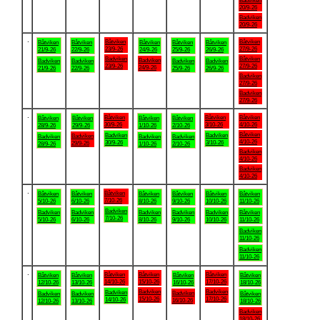
Badviken
20/9-26
Badviken
20/9-26
.
Båtviken
Båtviken
Båtviken
Båtviken
Båtviken
Båtviken
Båtviken
23/9-26
27/9-26
21/9-26
22/9-26
24/9-26
25/9-26
26/9-26
Badviken
Båtviken
Badviken
Badviken
Badviken
Badviken
Badviken
23/9-26
27/9-26
24/9-26
21/9-26
22/9-26
25/9-26
26/9-26
Badviken
27/9-26
Badviken
27/9-26
.
Båtviken
Båtviken
Båtviken
Båtviken
Båtviken
Båtviken
Båtviken
30/9-26
3/10-26
4/10-26
28/9-26
29/9-26
1/10-26
2/10-26
Båtviken
Badviken
Badviken
Badviken
Badviken
Badviken
Badviken
4/10-26
30/9-26
3/10-26
29/9-26
28/9-26
1/10-26
2/10-26
Badviken
4/10-26
Badviken
4/10-26
.
Båtviken
Båtviken
Båtviken
Båtviken
Båtviken
Båtviken
Båtviken
7/10-26
5/10-26
6/10-26
8/10-26
9/10-26
10/10-26
11/10-26
Badviken
Badviken
Badviken
Badviken
Badviken
Badviken
Båtviken
7/10-26
5/10-26
6/10-26
8/10-26
9/10-26
10/10-26
11/10-26
Badviken
11/10-26
Badviken
11/10-26
.
Båtviken
Båtviken
Båtviken
Båtviken
Båtviken
Båtviken
Båtviken
14/10-26
15/10-26
17/10-26
12/10-26
13/10-26
16/10-26
18/10-26
Badviken
Badviken
Badviken
Badviken
Badviken
Badviken
Båtviken
15/10-26
17/10-26
14/10-26
16/10-26
12/10-26
13/10-26
18/10-26
Badviken
18/10-26