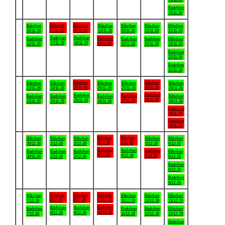
Badviken
15/11-26
.
Båtviken
Båtviken
Båtviken
Båtviken
Båtviken
Båtviken
Båtviken
17/11-26
18/11-26
16/11-26
19/11-26
20/11-26
21/11-26
22/11-26
Badviken
Badviken
Badviken
Badviken
Badviken
Badviken
Båtviken
17/11-26
18/11-26
19/11-26
16/11-26
20/11-26
21/11-26
22/11-26
Badviken
22/11-26
Badviken
22/11-26
.
Båtviken
Båtviken
Båtviken
Båtviken
Båtviken
Båtviken
Båtviken
25/11-26
28/11-26
23/11-26
24/11-26
26/11-26
27/11-26
29/11-26
Badviken
Badviken
Badviken
Badviken
Badviken
Badviken
Båtviken
28/11-26
25/11-26
27/11-26
23/11-26
24/11-26
26/11-26
29/11-26
Badviken
29/11-26
Badviken
29/11-26
.
Båtviken
Båtviken
Båtviken
Båtviken
Båtviken
Båtviken
Båtviken
3/12-26
4/12-26
30/11-26
1/12-26
2/12-26
5/12-26
6/12-26
Badviken
Badviken
Badviken
Badviken
Badviken
Badviken
Båtviken
3/12-26
4/12-26
5/12-26
30/11-26
1/12-26
2/12-26
6/12-26
Badviken
6/12-26
Badviken
6/12-26
.
Båtviken
Båtviken
Båtviken
Båtviken
Båtviken
Båtviken
Båtviken
8/12-26
9/12-26
10/12-26
7/12-26
11/12-26
12/12-26
13/12-26
Badviken
Badviken
Badviken
Badviken
Badviken
Badviken
Båtviken
10/12-26
8/12-26
9/12-26
7/12-26
11/12-26
12/12-26
13/12-26
Badviken