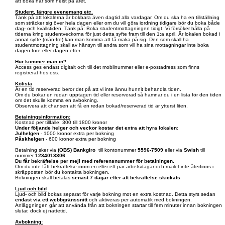
att boka när som helst på året.
Student, längre evenemang etc.
Tänk på att lokalerna är bokbara även dagtid alla vardagar. Om du ska ha en tillställning
som sträcker sig över hela dagen eller om du vill göra iordning tidigare bör du boka både
dag- och kvällstiden. Tänk på: Boka studentmottagningen tidigt. Vi försöker hålla på
tiderna kring studentveckorna för just detta syfte fram till den 1:a april. Är lokalen bokad i
annat syfte (mån-fre) kan man komma att få maka på sig. Den som skall ha
studentmottagning skall av hänsyn till andra som vill ha sina mottagningar inte boka
dagen före eller dagen efter.
Hur kommer man in?
Access ges endast digitalt och till det mobilnummer eller e-postadress som finns
registrerat hos oss.
Kölista
Är en tid reserverad beror det på att vi inte ännu hunnit behandla tiden.
Om du bokar en redan upptagen tid eller reserverad så hamnar du i en lista för den tiden
om det skulle komma en avbokning.
Observera att chansen att få en redan bokad/reserverad tid är ytterst liten.
Betalningsinformation:
Kostnad per tillfälle: 300 till 1800 kronor
Under följande helger och veckor kostar det extra att hyra lokalen
:
Julhelgen
- 1000 kronor extra per bokning
Påskhelgen
- 600 kronor extra per bokning
Betalning sker via
(OBS)
Bankgiro
till kontonummer
5596-7509
eller via
Swish
till
nummer
1234013306
Du får bekräftelse per mejl med referensnummer för betalningen.
Om du inte fått bekräftelse inom en eller ett par arbetsdagar och mailet inte återfinns i
skräpposten bör du kontakta bokningen.
Bokningen skall betalas
senast 7 dagar efter att bekräftelse skickats
Ljud och bild
Ljud- och bild bokas separat för varje bokning mot en extra kostnad. Detta styrs sedan
endast via ett webbgränssnitt
och aktiveras per automatik med bokningen.
Anläggningen går att använda från att bokningen startar till fem minuter innan bokningen
slutar, dock ej nattetid.
Avbokning: