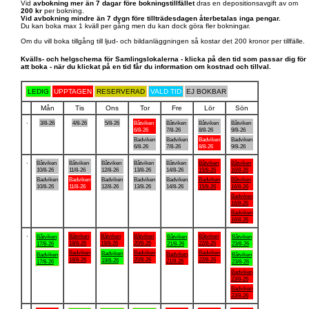
Vid
avbokning mer än 7 dagar före bokningstillfället
dras en depositionsavgift av om
200 kr
per bokning.
Vid avbokning mindre än 7 dygn före tillträdesdagen återbetalas inga pengar.
Du kan boka max 1 kväll per gång men du kan dock göra fler bokningar.
Om du vill boka tillgång till ljud- och bildanläggningen så kostar det 200 kronor per tillfälle.
Kvälls- och helgschema för Samlingslokalerna - klicka på den tid som passar dig för
att boka - när du klickat på en tid får du information om kostnad och tillval.
LEDIG
UPPTAGEN
RESERVERAD
VALD TID
EJ BOKBAR
Mån
Tis
Ons
Tor
Fre
Lör
Sön
.
3/8-26
4/8-26
5/8-26
Båtviken
Båtviken
Båtviken
Båtviken
6/8-26
7/8-26
8/8-26
9/8-26
Badviken
Badviken
Badviken
Badviken
6/8-26
7/8-26
8/8-26
9/8-26
.
Båtviken
Båtviken
Båtviken
Båtviken
Båtviken
Båtviken
Båtviken
10/8-26
11/8-26
12/8-26
13/8-26
14/8-26
15/8-26
16/8-26
Badviken
Badviken
Badviken
Badviken
Badviken
Badviken
Båtviken
10/8-26
11/8-26
12/8-26
13/8-26
14/8-26
15/8-26
16/8-26
Badviken
16/8-26
Badviken
16/8-26
.
Båtviken
Båtviken
Båtviken
Båtviken
Båtviken
Båtviken
Båtviken
18/8-26
19/8-26
20/8-26
22/8-26
17/8-26
21/8-26
23/8-26
Badviken
Badviken
Badviken
Badviken
Badviken
Badviken
Båtviken
18/8-26
20/8-26
22/8-26
19/8-26
21/8-26
17/8-26
23/8-26
Badviken
23/8-26
Badviken
23/8-26