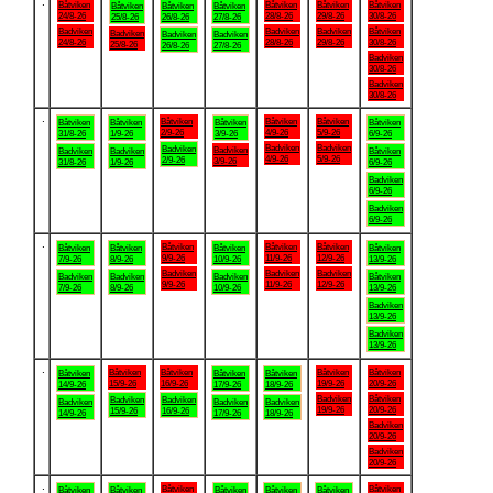
.
Båtviken
Båtviken
Båtviken
Båtviken
Båtviken
Båtviken
Båtviken
24/8-26
28/8-26
29/8-26
30/8-26
25/8-26
26/8-26
27/8-26
Badviken
Badviken
Badviken
Båtviken
Badviken
Badviken
Badviken
24/8-26
28/8-26
29/8-26
30/8-26
25/8-26
26/8-26
27/8-26
Badviken
30/8-26
Badviken
30/8-26
.
Båtviken
Båtviken
Båtviken
Båtviken
Båtviken
Båtviken
Båtviken
2/9-26
4/9-26
5/9-26
31/8-26
1/9-26
3/9-26
6/9-26
Badviken
Badviken
Badviken
Badviken
Badviken
Badviken
Båtviken
4/9-26
5/9-26
2/9-26
3/9-26
31/8-26
1/9-26
6/9-26
Badviken
6/9-26
Badviken
6/9-26
.
Båtviken
Båtviken
Båtviken
Båtviken
Båtviken
Båtviken
Båtviken
9/9-26
11/9-26
12/9-26
7/9-26
8/9-26
10/9-26
13/9-26
Badviken
Badviken
Badviken
Badviken
Badviken
Badviken
Båtviken
9/9-26
11/9-26
12/9-26
7/9-26
8/9-26
10/9-26
13/9-26
Badviken
13/9-26
Badviken
13/9-26
.
Båtviken
Båtviken
Båtviken
Båtviken
Båtviken
Båtviken
Båtviken
15/9-26
16/9-26
19/9-26
20/9-26
14/9-26
17/9-26
18/9-26
Badviken
Båtviken
Badviken
Badviken
Badviken
Badviken
Badviken
19/9-26
20/9-26
15/9-26
16/9-26
14/9-26
17/9-26
18/9-26
Badviken
20/9-26
Badviken
20/9-26
.
Båtviken
Båtviken
Båtviken
Båtviken
Båtviken
Båtviken
Båtviken