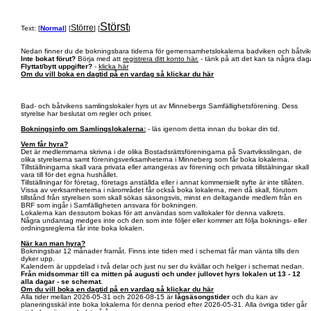
Störst
Större
Text: [
Normal
] [
] [
]
Nedan finner du de bokningsbara tiderna för gemensamhetslokalerna badviken och båtvik
Inte bokat förut?
Börja med att
registrera ditt konto här.
- tänk på att det kan ta några daga
Flyttat/bytt uppgifter?
-
klicka här
Om du vill boka en dagtid på en vardag så klickar du här
Bad- och båtvikens samlingslokaler hyrs ut av Minnebergs Samfällighetsförening. Dess
styrelse har beslutat om regler och priser.
Bokningsinfo om Samlingslokalerna:
- läs igenom detta innan du bokar din tid.
Vem får hyra?
Det är medlemmarna skrivna i de olika Bostadsrättsföreningarna på Svartviksslingan, de
olika styrelserna samt föreningsverksamheterna i Minneberg som får boka lokalerna.
Tillställningarna skall vara privata eller arrangeras av förening och privata tillstälningar skall
vara till för det egna hushållet.
Tillställningar för företag, företags anställda eller i annat kommersiellt syfte är inte tillåten.
Vissa av verksamheterna i närområdet får också boka lokalerna, men då skall, förutom
tillstånd från styrelsen som skall sökas säsongsvis, minst en deltagande medlem från en
BRF som ingår i Samfälligheten ansvara för bokningen.
Lokalerna kan dessutom bokas för att användas som vallokaler för denna valkrets.
Några undantag medges inte och den som inte följer eller kommer att följa boknings- eller
ordningsreglerna får inte boka lokalen.
När kan man hyra?
Bokningsbar 12 månader framåt. Finns inte tiden med i schemat får man vänta tills den
dyker upp.
Kalendern är uppdelad i två delar och just nu ser du kvällar och helger i schemat nedan.
Från midsommar till ca mitten på augusti och under jullovet hyrs lokalen ut 13 - 12
alla dagar - se schemat.
Om du vill boka en dagtid på en vardag så klickar du här
Alla tider mellan 2026-05-31 och 2026-08-15 är
lågsäsongstider
och du kan av
planeringsskäl inte boka lokalerna för denna period efter 2026-05-31. Alla övriga tider går