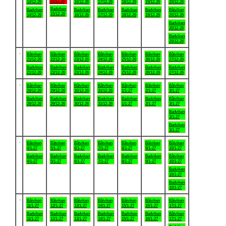
15/12-26
14/12-26
16/12-26
17/12-26
18/12-26
19/12-26
20/12-26
Badviken
Badviken
Badviken
Badviken
Badviken
Badviken
Båtviken
15/12-26
14/12-26
16/12-26
17/12-26
18/12-26
19/12-26
20/12-26
Badviken
20/12-26
Badviken
20/12-26
.
Båtviken
Båtviken
Båtviken
Båtviken
Båtviken
Båtviken
Båtviken
21/12-26
22/12-26
23/12-26
24/12-26
25/12-26
26/12-26
27/12-26
Badviken
Badviken
Badviken
Badviken
Badviken
Badviken
Badviken
21/12-26
22/12-26
23/12-26
24/12-26
25/12-26
26/12-26
27/12-26
.
Båtviken
Båtviken
Båtviken
Båtviken
Båtviken
Båtviken
Båtviken
28/12-26
29/12-26
30/12-26
31/12-26
1/1-27
2/1-27
3/1-27
Badviken
Badviken
Badviken
Badviken
Badviken
Badviken
Båtviken
28/12-26
29/12-26
30/12-26
31/12-26
1/1-27
2/1-27
3/1-27
Badviken
3/1-27
Badviken
3/1-27
.
Båtviken
Båtviken
Båtviken
Båtviken
Båtviken
Båtviken
Båtviken
4/1-27
5/1-27
6/1-27
7/1-27
8/1-27
9/1-27
10/1-27
Badviken
Badviken
Badviken
Badviken
Badviken
Badviken
Båtviken
4/1-27
5/1-27
6/1-27
7/1-27
8/1-27
9/1-27
10/1-27
Badviken
10/1-27
Badviken
10/1-27
.
Båtviken
Båtviken
Båtviken
Båtviken
Båtviken
Båtviken
Båtviken
11/1-27
12/1-27
13/1-27
14/1-27
15/1-27
16/1-27
17/1-27
Badviken
Badviken
Badviken
Badviken
Badviken
Badviken
Båtviken
11/1-27
12/1-27
13/1-27
14/1-27
15/1-27
16/1-27
17/1-27