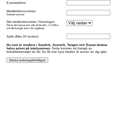
E-postadress:
Mobiltelefonnummer:
Svenskt nummer
Ditt medlemsnummer i föreningen
Det är det numret som står på din dörr, 1-3 siffror.
och det framgår även i din avgiftsavi.
Syfte (Max 20 tecken):
Du som är medlem i Sandvik, Svartvik, Tangen och Tranan betalar
halva priset på totalsumman.
Detta kommer att framgå av
bekräftelsemejlet du får. Du får inte hyra lokalen åt annan än dig själv.