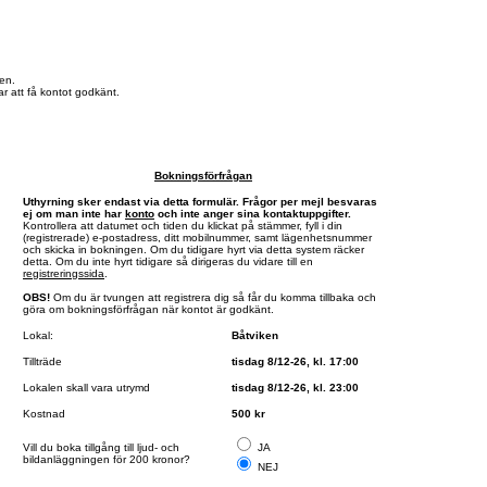
en.
r att få kontot godkänt.
Bokningsförfrågan
Uthyrning sker endast via detta formulär. Frågor per mejl besvaras
ej om man inte har
konto
och inte anger sina kontaktuppgifter.
Kontrollera att datumet och tiden du klickat på stämmer, fyll i din
(registrerade) e-postadress, ditt mobilnummer, samt lägenhetsnummer
och skicka in bokningen. Om du tidigare hyrt via detta system räcker
detta. Om du inte hyrt tidigare så dirigeras du vidare till en
registreringssida
.
OBS!
Om du är tvungen att registrera dig så får du komma tillbaka och
göra om bokningsförfrågan när kontot är godkänt.
Lokal:
Båtviken
Tillträde
tisdag 8/12-26, kl. 17:00
Lokalen skall vara utrymd
tisdag 8/12-26, kl. 23:00
Kostnad
500 kr
Vill du boka tillgång till ljud- och
JA
bildanläggningen för 200 kronor?
NEJ