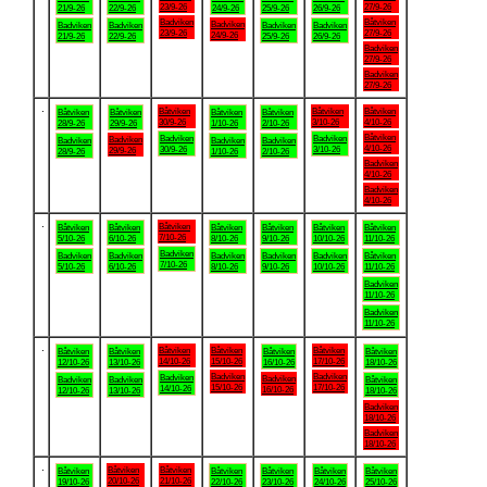
23/9-26
27/9-26
21/9-26
22/9-26
24/9-26
25/9-26
26/9-26
Badviken
Båtviken
Badviken
Badviken
Badviken
Badviken
Badviken
23/9-26
27/9-26
24/9-26
21/9-26
22/9-26
25/9-26
26/9-26
Badviken
27/9-26
Badviken
27/9-26
.
Båtviken
Båtviken
Båtviken
Båtviken
Båtviken
Båtviken
Båtviken
30/9-26
3/10-26
4/10-26
28/9-26
29/9-26
1/10-26
2/10-26
Båtviken
Badviken
Badviken
Badviken
Badviken
Badviken
Badviken
4/10-26
30/9-26
3/10-26
29/9-26
28/9-26
1/10-26
2/10-26
Badviken
4/10-26
Badviken
4/10-26
.
Båtviken
Båtviken
Båtviken
Båtviken
Båtviken
Båtviken
Båtviken
7/10-26
5/10-26
6/10-26
8/10-26
9/10-26
10/10-26
11/10-26
Badviken
Badviken
Badviken
Badviken
Badviken
Badviken
Båtviken
7/10-26
5/10-26
6/10-26
8/10-26
9/10-26
10/10-26
11/10-26
Badviken
11/10-26
Badviken
11/10-26
.
Båtviken
Båtviken
Båtviken
Båtviken
Båtviken
Båtviken
Båtviken
14/10-26
15/10-26
17/10-26
12/10-26
13/10-26
16/10-26
18/10-26
Badviken
Badviken
Badviken
Badviken
Badviken
Badviken
Båtviken
15/10-26
17/10-26
14/10-26
16/10-26
12/10-26
13/10-26
18/10-26
Badviken
18/10-26
Badviken
18/10-26
.
Båtviken
Båtviken
Båtviken
Båtviken
Båtviken
Båtviken
Båtviken
20/10-26
21/10-26
19/10-26
22/10-26
23/10-26
24/10-26
25/10-26