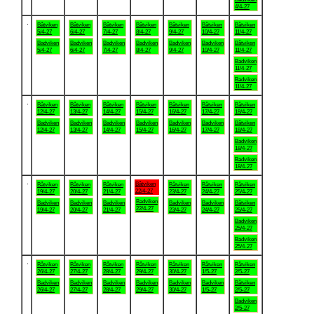
4/4-27
.
Båtviken
Båtviken
Båtviken
Båtviken
Båtviken
Båtviken
Båtviken
5/4-27
6/4-27
7/4-27
8/4-27
9/4-27
10/4-27
11/4-27
Badviken
Badviken
Badviken
Badviken
Badviken
Badviken
Båtviken
5/4-27
6/4-27
7/4-27
8/4-27
9/4-27
10/4-27
11/4-27
Badviken
11/4-27
Badviken
11/4-27
.
Båtviken
Båtviken
Båtviken
Båtviken
Båtviken
Båtviken
Båtviken
12/4-27
13/4-27
14/4-27
15/4-27
16/4-27
17/4-27
18/4-27
Badviken
Badviken
Badviken
Badviken
Badviken
Badviken
Båtviken
12/4-27
13/4-27
14/4-27
15/4-27
16/4-27
17/4-27
18/4-27
Badviken
18/4-27
Badviken
18/4-27
.
Båtviken
Båtviken
Båtviken
Båtviken
Båtviken
Båtviken
Båtviken
22/4-27
19/4-27
20/4-27
21/4-27
23/4-27
24/4-27
25/4-27
Badviken
Badviken
Badviken
Badviken
Badviken
Badviken
Båtviken
22/4-27
19/4-27
20/4-27
21/4-27
23/4-27
24/4-27
25/4-27
Badviken
25/4-27
Badviken
25/4-27
.
Båtviken
Båtviken
Båtviken
Båtviken
Båtviken
Båtviken
Båtviken
26/4-27
27/4-27
28/4-27
29/4-27
30/4-27
1/5-27
2/5-27
Badviken
Badviken
Badviken
Badviken
Badviken
Badviken
Båtviken
26/4-27
27/4-27
28/4-27
29/4-27
30/4-27
1/5-27
2/5-27
Badviken
2/5-27