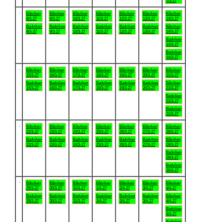
7/3-27
.
Båtviken
Båtviken
Båtviken
Båtviken
Båtviken
Båtviken
Båtviken
8/3-27
9/3-27
10/3-27
11/3-27
12/3-27
13/3-27
14/3-27
Badviken
Badviken
Badviken
Badviken
Badviken
Badviken
Båtviken
8/3-27
9/3-27
10/3-27
11/3-27
12/3-27
13/3-27
14/3-27
Badviken
14/3-27
Badviken
14/3-27
.
Båtviken
Båtviken
Båtviken
Båtviken
Båtviken
Båtviken
Båtviken
15/3-27
16/3-27
17/3-27
18/3-27
19/3-27
20/3-27
21/3-27
Badviken
Badviken
Badviken
Badviken
Badviken
Badviken
Båtviken
15/3-27
16/3-27
17/3-27
18/3-27
19/3-27
20/3-27
21/3-27
Badviken
21/3-27
Badviken
21/3-27
.
Båtviken
Båtviken
Båtviken
Båtviken
Båtviken
Båtviken
Båtviken
22/3-27
23/3-27
24/3-27
25/3-27
26/3-27
27/3-27
28/3-27
Badviken
Badviken
Badviken
Badviken
Badviken
Badviken
Båtviken
22/3-27
23/3-27
24/3-27
25/3-27
26/3-27
27/3-27
28/3-27
Badviken
28/3-27
Badviken
28/3-27
.
Båtviken
Båtviken
Båtviken
Båtviken
Båtviken
Båtviken
Båtviken
29/3-27
30/3-27
31/3-27
1/4-27
2/4-27
3/4-27
4/4-27
Badviken
Badviken
Badviken
Badviken
Badviken
Badviken
Båtviken
29/3-27
30/3-27
31/3-27
1/4-27
2/4-27
3/4-27
4/4-27
Badviken
4/4-27
Badviken