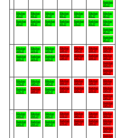
Badviken
2/5-27
.
Båtviken
Båtviken
Båtviken
Båtviken
Båtviken
Båtviken
Båtviken
3/5-27
4/5-27
5/5-27
6/5-27
7/5-27
8/5-27
9/5-27
Badviken
Badviken
Badviken
Badviken
Badviken
Badviken
Båtviken
3/5-27
4/5-27
5/5-27
6/5-27
7/5-27
8/5-27
9/5-27
Badviken
9/5-27
Badviken
9/5-27
.
Båtviken
Båtviken
Båtviken
Båtviken
Båtviken
Båtviken
Båtviken
13/5-27
14/5-27
15/5-27
16/5-27
10/5-27
11/5-27
12/5-27
Badviken
Badviken
Badviken
Båtviken
Badviken
Badviken
Badviken
13/5-27
14/5-27
15/5-27
16/5-27
10/5-27
11/5-27
12/5-27
Badviken
16/5-27
Badviken
16/5-27
.
Båtviken
Båtviken
Båtviken
Båtviken
Båtviken
Båtviken
Båtviken
20/5-27
21/5-27
22/5-27
23/5-27
17/5-27
18/5-27
19/5-27
Badviken
Badviken
Badviken
Båtviken
Badviken
Badviken
Badviken
20/5-27
21/5-27
22/5-27
23/5-27
18/5-27
17/5-27
19/5-27
Badviken
23/5-27
Badviken
23/5-27
.
Båtviken
Båtviken
Båtviken
Båtviken
Båtviken
Båtviken
Båtviken
27/5-27
28/5-27
29/5-27
30/5-27
24/5-27
25/5-27
26/5-27
Badviken
Badviken
Badviken
Båtviken
Badviken
Badviken
Badviken
27/5-27
28/5-27
29/5-27
30/5-27
24/5-27
25/5-27
26/5-27
Badviken
30/5-27
Badviken