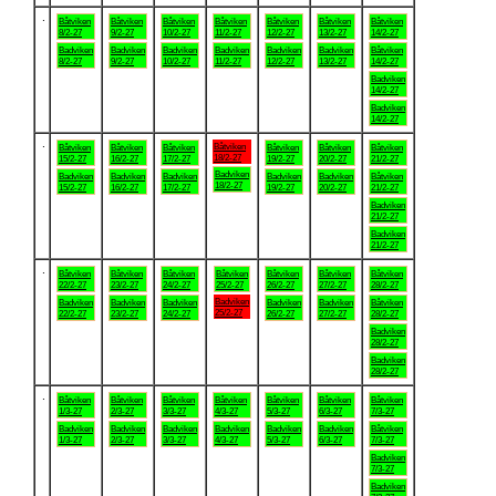
.
Båtviken
Båtviken
Båtviken
Båtviken
Båtviken
Båtviken
Båtviken
8/2-27
9/2-27
10/2-27
11/2-27
12/2-27
13/2-27
14/2-27
Badviken
Badviken
Badviken
Badviken
Badviken
Badviken
Båtviken
8/2-27
9/2-27
10/2-27
11/2-27
12/2-27
13/2-27
14/2-27
Badviken
14/2-27
Badviken
14/2-27
.
Båtviken
Båtviken
Båtviken
Båtviken
Båtviken
Båtviken
Båtviken
18/2-27
15/2-27
16/2-27
17/2-27
19/2-27
20/2-27
21/2-27
Badviken
Badviken
Badviken
Badviken
Badviken
Badviken
Båtviken
18/2-27
15/2-27
16/2-27
17/2-27
19/2-27
20/2-27
21/2-27
Badviken
21/2-27
Badviken
21/2-27
.
Båtviken
Båtviken
Båtviken
Båtviken
Båtviken
Båtviken
Båtviken
22/2-27
23/2-27
24/2-27
25/2-27
26/2-27
27/2-27
28/2-27
Badviken
Badviken
Badviken
Badviken
Badviken
Badviken
Båtviken
25/2-27
22/2-27
23/2-27
24/2-27
26/2-27
27/2-27
28/2-27
Badviken
28/2-27
Badviken
28/2-27
.
Båtviken
Båtviken
Båtviken
Båtviken
Båtviken
Båtviken
Båtviken
1/3-27
2/3-27
3/3-27
4/3-27
5/3-27
6/3-27
7/3-27
Badviken
Badviken
Badviken
Badviken
Badviken
Badviken
Båtviken
1/3-27
2/3-27
3/3-27
4/3-27
5/3-27
6/3-27
7/3-27
Badviken
7/3-27
Badviken