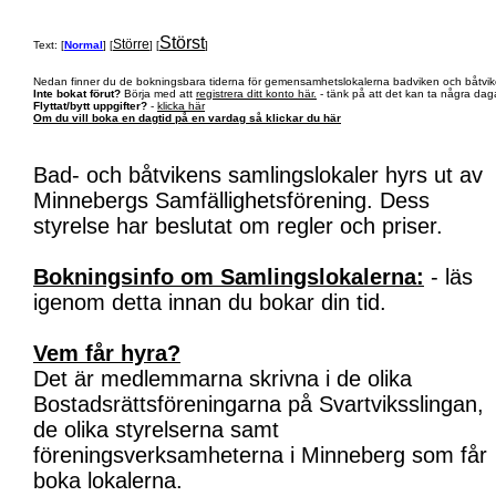
Störst
Större
Text: [
Normal
] [
] [
]
Nedan finner du de bokningsbara tiderna för gemensamhetslokalerna badviken och båtvik
Inte bokat förut?
Börja med att
registrera ditt konto här.
- tänk på att det kan ta några daga
Flyttat/bytt uppgifter?
-
klicka här
Om du vill boka en dagtid på en vardag så klickar du här
Bad- och båtvikens samlingslokaler hyrs ut av
Minnebergs Samfällighetsförening. Dess
styrelse har beslutat om regler och priser.
Bokningsinfo om Samlingslokalerna:
- läs
igenom detta innan du bokar din tid.
Vem får hyra?
Det är medlemmarna skrivna i de olika
Bostadsrättsföreningarna på Svartviksslingan,
de olika styrelserna samt
föreningsverksamheterna i Minneberg som får
boka lokalerna.