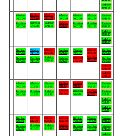
Badviken
15/11-26
.
Båtviken
Båtviken
Båtviken
Båtviken
Båtviken
Båtviken
Båtviken
17/11-26
18/11-26
16/11-26
19/11-26
20/11-26
21/11-26
22/11-26
Badviken
Badviken
Badviken
Badviken
Badviken
Badviken
Båtviken
17/11-26
18/11-26
19/11-26
16/11-26
20/11-26
21/11-26
22/11-26
Badviken
22/11-26
Badviken
22/11-26
.
Båtviken
Båtviken
Båtviken
Båtviken
Båtviken
Båtviken
Båtviken
25/11-26
28/11-26
23/11-26
24/11-26
26/11-26
27/11-26
29/11-26
Badviken
Badviken
Badviken
Badviken
Badviken
Badviken
Båtviken
28/11-26
25/11-26
27/11-26
23/11-26
24/11-26
26/11-26
29/11-26
Badviken
29/11-26
Badviken
29/11-26
.
Båtviken
Båtviken
Båtviken
Båtviken
Båtviken
Båtviken
Båtviken
3/12-26
4/12-26
30/11-26
1/12-26
2/12-26
5/12-26
6/12-26
Badviken
Badviken
Badviken
Badviken
Badviken
Badviken
Båtviken
3/12-26
4/12-26
5/12-26
30/11-26
1/12-26
2/12-26
6/12-26
Badviken
6/12-26
Badviken
6/12-26
.
Båtviken
Båtviken
Båtviken
Båtviken
Båtviken
Båtviken
Båtviken
8/12-26
9/12-26
10/12-26
7/12-26
11/12-26
12/12-26
13/12-26
Badviken
Badviken
Badviken
Badviken
Badviken
Badviken
Båtviken
10/12-26
8/12-26
9/12-26
7/12-26
11/12-26
12/12-26
13/12-26
Badviken