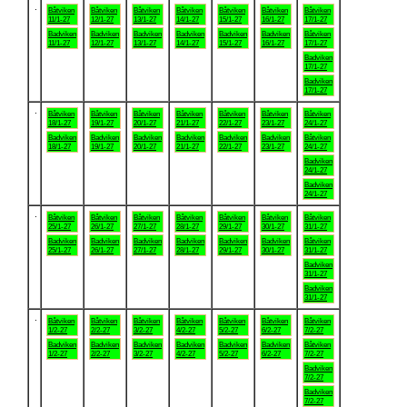
.
Båtviken
Båtviken
Båtviken
Båtviken
Båtviken
Båtviken
Båtviken
11/1-27
12/1-27
13/1-27
14/1-27
15/1-27
16/1-27
17/1-27
Badviken
Badviken
Badviken
Badviken
Badviken
Badviken
Båtviken
11/1-27
12/1-27
13/1-27
14/1-27
15/1-27
16/1-27
17/1-27
Badviken
17/1-27
Badviken
17/1-27
.
Båtviken
Båtviken
Båtviken
Båtviken
Båtviken
Båtviken
Båtviken
18/1-27
19/1-27
20/1-27
21/1-27
22/1-27
23/1-27
24/1-27
Badviken
Badviken
Badviken
Badviken
Badviken
Badviken
Båtviken
18/1-27
19/1-27
20/1-27
21/1-27
22/1-27
23/1-27
24/1-27
Badviken
24/1-27
Badviken
24/1-27
.
Båtviken
Båtviken
Båtviken
Båtviken
Båtviken
Båtviken
Båtviken
25/1-27
26/1-27
27/1-27
28/1-27
29/1-27
30/1-27
31/1-27
Badviken
Badviken
Badviken
Badviken
Badviken
Badviken
Båtviken
25/1-27
26/1-27
27/1-27
28/1-27
29/1-27
30/1-27
31/1-27
Badviken
31/1-27
Badviken
31/1-27
.
Båtviken
Båtviken
Båtviken
Båtviken
Båtviken
Båtviken
Båtviken
1/2-27
2/2-27
3/2-27
4/2-27
5/2-27
6/2-27
7/2-27
Badviken
Badviken
Badviken
Badviken
Badviken
Badviken
Båtviken
1/2-27
2/2-27
3/2-27
4/2-27
5/2-27
6/2-27
7/2-27
Badviken
7/2-27
Badviken
7/2-27