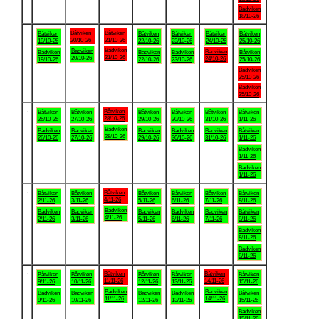
Badviken
18/10-26
.
Båtviken
Båtviken
Båtviken
Båtviken
Båtviken
Båtviken
Båtviken
20/10-26
21/10-26
19/10-26
22/10-26
23/10-26
24/10-26
25/10-26
Badviken
Badviken
Badviken
Badviken
Badviken
Badviken
Båtviken
21/10-26
20/10-26
24/10-26
19/10-26
22/10-26
23/10-26
25/10-26
Badviken
25/10-26
Badviken
25/10-26
.
Båtviken
Båtviken
Båtviken
Båtviken
Båtviken
Båtviken
Båtviken
28/10-26
26/10-26
27/10-26
29/10-26
30/10-26
31/10-26
1/11-26
Badviken
Badviken
Badviken
Badviken
Badviken
Badviken
Båtviken
28/10-26
26/10-26
27/10-26
29/10-26
30/10-26
31/10-26
1/11-26
Badviken
1/11-26
Badviken
1/11-26
.
Båtviken
Båtviken
Båtviken
Båtviken
Båtviken
Båtviken
Båtviken
4/11-26
2/11-26
3/11-26
5/11-26
6/11-26
7/11-26
8/11-26
Badviken
Badviken
Badviken
Badviken
Badviken
Badviken
Båtviken
4/11-26
2/11-26
3/11-26
5/11-26
6/11-26
7/11-26
8/11-26
Badviken
8/11-26
Badviken
8/11-26
.
Båtviken
Båtviken
Båtviken
Båtviken
Båtviken
Båtviken
Båtviken
11/11-26
14/11-26
9/11-26
10/11-26
12/11-26
13/11-26
15/11-26
Badviken
Badviken
Badviken
Badviken
Badviken
Badviken
Båtviken
11/11-26
14/11-26
9/11-26
10/11-26
12/11-26
13/11-26
15/11-26
Badviken
15/11-26