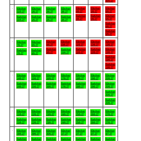
30/5-27
.
Båtviken
Båtviken
Båtviken
Båtviken
Båtviken
Båtviken
Båtviken
4/6-27
5/6-27
6/6-27
31/5-27
1/6-27
2/6-27
3/6-27
Badviken
Badviken
Båtviken
Badviken
Badviken
Badviken
Badviken
4/6-27
5/6-27
6/6-27
31/5-27
1/6-27
2/6-27
3/6-27
Badviken
6/6-27
Badviken
6/6-27
.
Båtviken
Båtviken
Båtviken
Båtviken
Båtviken
Båtviken
Båtviken
9/6-27
10/6-27
11/6-27
12/6-27
13/6-27
7/6-27
8/6-27
Badviken
Badviken
Badviken
Båtviken
Badviken
Badviken
Badviken
9/6-27
11/6-27
12/6-27
13/6-27
10/6-27
7/6-27
8/6-27
Badviken
13/6-27
Badviken
13/6-27
.
Båtviken
Båtviken
Båtviken
Båtviken
Båtviken
Båtviken
Båtviken
14/6-27
15/6-27
16/6-27
17/6-27
18/6-27
19/6-27
20/6-27
Badviken
Badviken
Badviken
Badviken
Badviken
Badviken
Båtviken
14/6-27
15/6-27
16/6-27
17/6-27
18/6-27
19/6-27
20/6-27
Badviken
20/6-27
Badviken
20/6-27
.
Båtviken
Båtviken
Båtviken
Båtviken
Båtviken
Båtviken
Båtviken
21/6-27
22/6-27
23/6-27
24/6-27
25/6-27
26/6-27
27/6-27
Badviken
Badviken
Badviken
Badviken
Badviken
Badviken
Badviken
21/6-27
22/6-27
23/6-27
24/6-27
25/6-27
26/6-27
27/6-27
.
Båtviken
Båtviken
Båtviken
Båtviken
Båtviken
Båtviken
Båtviken
28/6-27
29/6-27
30/6-27
1/7-27
2/7-27
3/7-27
4/7-27
Badviken
Badviken
Badviken
Badviken
Badviken
Badviken
Badviken