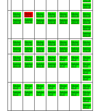
13/12-26
Badviken
13/12-26
.
Båtviken
Båtviken
Båtviken
Båtviken
Båtviken
Båtviken
Båtviken
15/12-26
14/12-26
16/12-26
17/12-26
18/12-26
19/12-26
20/12-26
Badviken
Badviken
Badviken
Badviken
Badviken
Badviken
Båtviken
15/12-26
14/12-26
16/12-26
17/12-26
18/12-26
19/12-26
20/12-26
Badviken
20/12-26
Badviken
20/12-26
.
Båtviken
Båtviken
Båtviken
Båtviken
Båtviken
Båtviken
Båtviken
21/12-26
22/12-26
23/12-26
24/12-26
25/12-26
26/12-26
27/12-26
Badviken
Badviken
Badviken
Badviken
Badviken
Badviken
Badviken
21/12-26
22/12-26
23/12-26
24/12-26
25/12-26
26/12-26
27/12-26
.
Båtviken
Båtviken
Båtviken
Båtviken
Båtviken
Båtviken
Båtviken
28/12-26
29/12-26
30/12-26
31/12-26
1/1-27
2/1-27
3/1-27
Badviken
Badviken
Badviken
Badviken
Badviken
Badviken
Båtviken
28/12-26
29/12-26
30/12-26
31/12-26
1/1-27
2/1-27
3/1-27
Badviken
3/1-27
Badviken
3/1-27
.
Båtviken
Båtviken
Båtviken
Båtviken
Båtviken
Båtviken
Båtviken
4/1-27
5/1-27
6/1-27
7/1-27
8/1-27
9/1-27
10/1-27
Badviken
Badviken
Badviken
Badviken
Badviken
Badviken
Båtviken
4/1-27
5/1-27
6/1-27
7/1-27
8/1-27
9/1-27
10/1-27
Badviken
10/1-27
Badviken
10/1-27