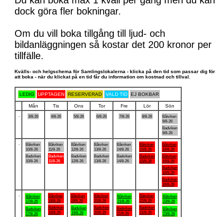
Du kan boka max 1 kväll per gång men du kan
dock göra fler bokningar.
Om du vill boka tillgång till ljud- och
bildanläggningen så kostar det 200 kronor per
tillfälle.
Kvälls- och helgschema för Samlingslokalerna - klicka på den tid som passar dig för
att boka - när du klickat på en tid får du information om kostnad och tillval.
LEDIG
UPPTAGEN
RESERVERAD
VALD TID
EJ BOKBAR
Mån
Tis
Ons
Tor
Fre
Lör
Sön
.
3/8-26
4/8-26
5/8-26
6/8-26
7/8-26
8/8-26
Båtviken
9/8-26
Badviken
9/8-26
.
Båtviken
Båtviken
Båtviken
Båtviken
Båtviken
Båtviken
Båtviken
10/8-26
11/8-26
12/8-26
13/8-26
14/8-26
15/8-26
16/8-26
Badviken
Badviken
Badviken
Badviken
Badviken
Badviken
Båtviken
10/8-26
11/8-26
12/8-26
13/8-26
14/8-26
15/8-26
16/8-26
Badviken
16/8-26
Badviken
16/8-26
.
Båtviken
Båtviken
Båtviken
Båtviken
Båtviken
Båtviken
Båtviken
18/8-26
19/8-26
20/8-26
22/8-26
17/8-26
21/8-26
23/8-26
Badviken
Badviken
Badviken
Badviken
Badviken
Badviken
Båtviken
18/8-26
20/8-26
22/8-26
19/8-26
21/8-26
17/8-26
23/8-26