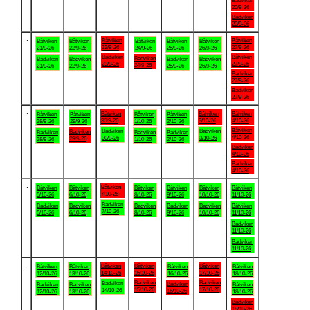
Badviken
20/9-26
Badviken
20/9-26
.
Båtviken
Båtviken
Båtviken
Båtviken
Båtviken
Båtviken
Båtviken
23/9-26
27/9-26
21/9-26
22/9-26
24/9-26
25/9-26
26/9-26
Badviken
Båtviken
Badviken
Badviken
Badviken
Badviken
Badviken
23/9-26
27/9-26
24/9-26
21/9-26
22/9-26
25/9-26
26/9-26
Badviken
27/9-26
Badviken
27/9-26
.
Båtviken
Båtviken
Båtviken
Båtviken
Båtviken
Båtviken
Båtviken
30/9-26
3/10-26
4/10-26
28/9-26
29/9-26
1/10-26
2/10-26
Båtviken
Badviken
Badviken
Badviken
Badviken
Badviken
Badviken
4/10-26
30/9-26
3/10-26
29/9-26
28/9-26
1/10-26
2/10-26
Badviken
4/10-26
Badviken
4/10-26
.
Båtviken
Båtviken
Båtviken
Båtviken
Båtviken
Båtviken
Båtviken
7/10-26
5/10-26
6/10-26
8/10-26
9/10-26
10/10-26
11/10-26
Badviken
Badviken
Badviken
Badviken
Badviken
Badviken
Båtviken
7/10-26
5/10-26
6/10-26
8/10-26
9/10-26
10/10-26
11/10-26
Badviken
11/10-26
Badviken
11/10-26
.
Båtviken
Båtviken
Båtviken
Båtviken
Båtviken
Båtviken
Båtviken
14/10-26
15/10-26
17/10-26
12/10-26
13/10-26
16/10-26
18/10-26
Badviken
Badviken
Badviken
Badviken
Badviken
Badviken
Båtviken
15/10-26
17/10-26
14/10-26
16/10-26
12/10-26
13/10-26
18/10-26
Badviken
18/10-26