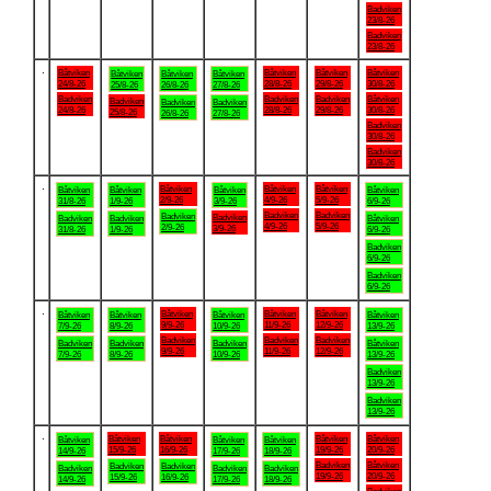
Badviken
23/8-26
Badviken
23/8-26
.
Båtviken
Båtviken
Båtviken
Båtviken
Båtviken
Båtviken
Båtviken
24/8-26
28/8-26
29/8-26
30/8-26
25/8-26
26/8-26
27/8-26
Badviken
Badviken
Badviken
Båtviken
Badviken
Badviken
Badviken
24/8-26
28/8-26
29/8-26
30/8-26
25/8-26
26/8-26
27/8-26
Badviken
30/8-26
Badviken
30/8-26
.
Båtviken
Båtviken
Båtviken
Båtviken
Båtviken
Båtviken
Båtviken
2/9-26
4/9-26
5/9-26
31/8-26
1/9-26
3/9-26
6/9-26
Badviken
Badviken
Badviken
Badviken
Badviken
Badviken
Båtviken
4/9-26
5/9-26
2/9-26
3/9-26
31/8-26
1/9-26
6/9-26
Badviken
6/9-26
Badviken
6/9-26
.
Båtviken
Båtviken
Båtviken
Båtviken
Båtviken
Båtviken
Båtviken
9/9-26
11/9-26
12/9-26
7/9-26
8/9-26
10/9-26
13/9-26
Badviken
Badviken
Badviken
Badviken
Badviken
Badviken
Båtviken
9/9-26
11/9-26
12/9-26
7/9-26
8/9-26
10/9-26
13/9-26
Badviken
13/9-26
Badviken
13/9-26
.
Båtviken
Båtviken
Båtviken
Båtviken
Båtviken
Båtviken
Båtviken
15/9-26
16/9-26
19/9-26
20/9-26
14/9-26
17/9-26
18/9-26
Badviken
Båtviken
Badviken
Badviken
Badviken
Badviken
Badviken
19/9-26
20/9-26
15/9-26
16/9-26
14/9-26
17/9-26
18/9-26