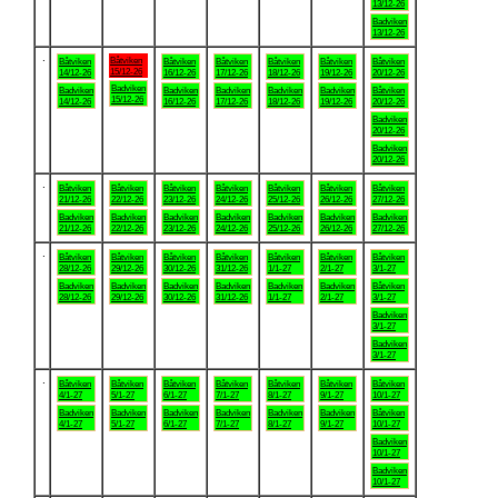
13/12-26
Badviken
13/12-26
.
Båtviken
Båtviken
Båtviken
Båtviken
Båtviken
Båtviken
Båtviken
15/12-26
14/12-26
16/12-26
17/12-26
18/12-26
19/12-26
20/12-26
Badviken
Badviken
Badviken
Badviken
Badviken
Badviken
Båtviken
15/12-26
14/12-26
16/12-26
17/12-26
18/12-26
19/12-26
20/12-26
Badviken
20/12-26
Badviken
20/12-26
.
Båtviken
Båtviken
Båtviken
Båtviken
Båtviken
Båtviken
Båtviken
21/12-26
22/12-26
23/12-26
24/12-26
25/12-26
26/12-26
27/12-26
Badviken
Badviken
Badviken
Badviken
Badviken
Badviken
Badviken
21/12-26
22/12-26
23/12-26
24/12-26
25/12-26
26/12-26
27/12-26
.
Båtviken
Båtviken
Båtviken
Båtviken
Båtviken
Båtviken
Båtviken
28/12-26
29/12-26
30/12-26
31/12-26
1/1-27
2/1-27
3/1-27
Badviken
Badviken
Badviken
Badviken
Badviken
Badviken
Båtviken
28/12-26
29/12-26
30/12-26
31/12-26
1/1-27
2/1-27
3/1-27
Badviken
3/1-27
Badviken
3/1-27
.
Båtviken
Båtviken
Båtviken
Båtviken
Båtviken
Båtviken
Båtviken
4/1-27
5/1-27
6/1-27
7/1-27
8/1-27
9/1-27
10/1-27
Badviken
Badviken
Badviken
Badviken
Badviken
Badviken
Båtviken
4/1-27
5/1-27
6/1-27
7/1-27
8/1-27
9/1-27
10/1-27
Badviken
10/1-27
Badviken
10/1-27