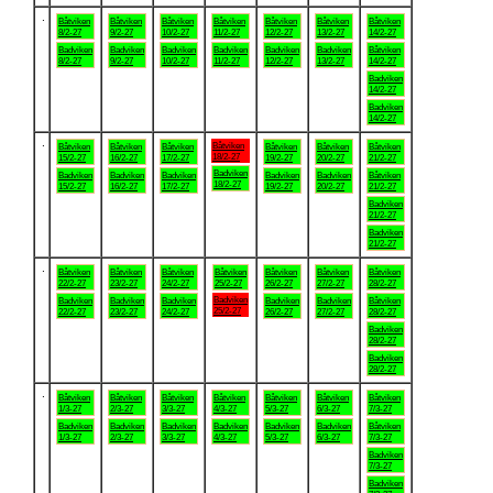
.
Båtviken
Båtviken
Båtviken
Båtviken
Båtviken
Båtviken
Båtviken
8/2-27
9/2-27
10/2-27
11/2-27
12/2-27
13/2-27
14/2-27
Badviken
Badviken
Badviken
Badviken
Badviken
Badviken
Båtviken
8/2-27
9/2-27
10/2-27
11/2-27
12/2-27
13/2-27
14/2-27
Badviken
14/2-27
Badviken
14/2-27
.
Båtviken
Båtviken
Båtviken
Båtviken
Båtviken
Båtviken
Båtviken
18/2-27
15/2-27
16/2-27
17/2-27
19/2-27
20/2-27
21/2-27
Badviken
Badviken
Badviken
Badviken
Badviken
Badviken
Båtviken
18/2-27
15/2-27
16/2-27
17/2-27
19/2-27
20/2-27
21/2-27
Badviken
21/2-27
Badviken
21/2-27
.
Båtviken
Båtviken
Båtviken
Båtviken
Båtviken
Båtviken
Båtviken
22/2-27
23/2-27
24/2-27
25/2-27
26/2-27
27/2-27
28/2-27
Badviken
Badviken
Badviken
Badviken
Badviken
Badviken
Båtviken
25/2-27
22/2-27
23/2-27
24/2-27
26/2-27
27/2-27
28/2-27
Badviken
28/2-27
Badviken
28/2-27
.
Båtviken
Båtviken
Båtviken
Båtviken
Båtviken
Båtviken
Båtviken
1/3-27
2/3-27
3/3-27
4/3-27
5/3-27
6/3-27
7/3-27
Badviken
Badviken
Badviken
Badviken
Badviken
Badviken
Båtviken
1/3-27
2/3-27
3/3-27
4/3-27
5/3-27
6/3-27
7/3-27
Badviken
7/3-27
Badviken