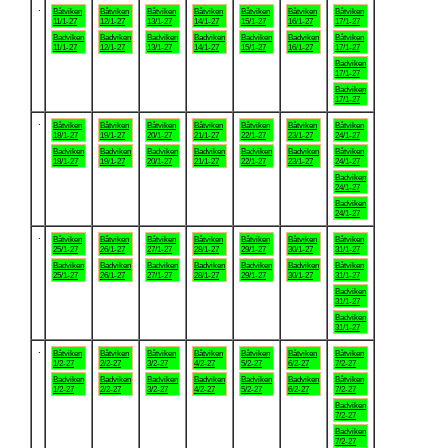
.
Båtviken
Båtviken
Båtviken
Båtviken
Båtviken
Båtviken
Båtviken
11/1-27
12/1-27
13/1-27
14/1-27
15/1-27
16/1-27
17/1-27
Badviken
Badviken
Badviken
Badviken
Badviken
Badviken
Båtviken
11/1-27
12/1-27
13/1-27
14/1-27
15/1-27
16/1-27
17/1-27
Badviken
17/1-27
Badviken
17/1-27
.
Båtviken
Båtviken
Båtviken
Båtviken
Båtviken
Båtviken
Båtviken
18/1-27
19/1-27
20/1-27
21/1-27
22/1-27
23/1-27
24/1-27
Badviken
Badviken
Badviken
Badviken
Badviken
Badviken
Båtviken
18/1-27
19/1-27
20/1-27
21/1-27
22/1-27
23/1-27
24/1-27
Badviken
24/1-27
Badviken
24/1-27
.
Båtviken
Båtviken
Båtviken
Båtviken
Båtviken
Båtviken
Båtviken
25/1-27
26/1-27
27/1-27
28/1-27
29/1-27
30/1-27
31/1-27
Badviken
Badviken
Badviken
Badviken
Badviken
Badviken
Båtviken
25/1-27
26/1-27
27/1-27
28/1-27
29/1-27
30/1-27
31/1-27
Badviken
31/1-27
Badviken
31/1-27
.
Båtviken
Båtviken
Båtviken
Båtviken
Båtviken
Båtviken
Båtviken
1/2-27
2/2-27
3/2-27
4/2-27
5/2-27
6/2-27
7/2-27
Badviken
Badviken
Badviken
Badviken
Badviken
Badviken
Båtviken
1/2-27
2/2-27
3/2-27
4/2-27
5/2-27
6/2-27
7/2-27
Badviken
7/2-27
Badviken
7/2-27