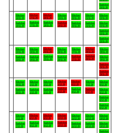
Badviken
15/11-26
.
Båtviken
Båtviken
Båtviken
Båtviken
Båtviken
Båtviken
Båtviken
17/11-26
18/11-26
16/11-26
19/11-26
20/11-26
21/11-26
22/11-26
Badviken
Badviken
Badviken
Badviken
Badviken
Badviken
Båtviken
17/11-26
18/11-26
19/11-26
16/11-26
20/11-26
21/11-26
22/11-26
Badviken
22/11-26
Badviken
22/11-26
.
Båtviken
Båtviken
Båtviken
Båtviken
Båtviken
Båtviken
Båtviken
25/11-26
28/11-26
23/11-26
24/11-26
26/11-26
27/11-26
29/11-26
Badviken
Badviken
Badviken
Badviken
Badviken
Badviken
Båtviken
28/11-26
25/11-26
27/11-26
23/11-26
24/11-26
26/11-26
29/11-26
Badviken
29/11-26
Badviken
29/11-26
.
Båtviken
Båtviken
Båtviken
Båtviken
Båtviken
Båtviken
Båtviken
3/12-26
4/12-26
30/11-26
1/12-26
2/12-26
5/12-26
6/12-26
Badviken
Badviken
Badviken
Badviken
Badviken
Badviken
Båtviken
3/12-26
4/12-26
5/12-26
30/11-26
1/12-26
2/12-26
6/12-26
Badviken
6/12-26
Badviken
6/12-26
.
Båtviken
Båtviken
Båtviken
Båtviken
Båtviken
Båtviken
Båtviken
8/12-26
9/12-26
10/12-26
7/12-26
11/12-26
12/12-26
13/12-26
Badviken
Badviken
Badviken
Badviken
Badviken
Badviken
Båtviken
10/12-26
8/12-26
9/12-26
7/12-26
11/12-26
12/12-26
13/12-26
Badviken