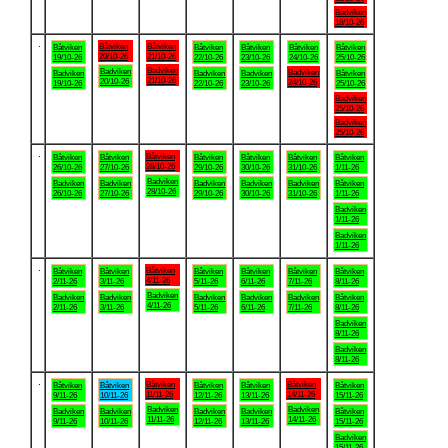
Badviken
18/10-26
.
Båtviken
Båtviken
Båtviken
Båtviken
Båtviken
Båtviken
Båtviken
20/10-26
21/10-26
19/10-26
22/10-26
23/10-26
24/10-26
25/10-26
Badviken
Badviken
Badviken
Badviken
Badviken
Badviken
Båtviken
21/10-26
20/10-26
24/10-26
19/10-26
22/10-26
23/10-26
25/10-26
Badviken
25/10-26
Badviken
25/10-26
.
Båtviken
Båtviken
Båtviken
Båtviken
Båtviken
Båtviken
Båtviken
28/10-26
26/10-26
27/10-26
29/10-26
30/10-26
31/10-26
1/11-26
Badviken
Badviken
Badviken
Badviken
Badviken
Badviken
Båtviken
28/10-26
26/10-26
27/10-26
29/10-26
30/10-26
31/10-26
1/11-26
Badviken
1/11-26
Badviken
1/11-26
.
Båtviken
Båtviken
Båtviken
Båtviken
Båtviken
Båtviken
Båtviken
4/11-26
2/11-26
3/11-26
5/11-26
6/11-26
7/11-26
8/11-26
Badviken
Badviken
Badviken
Badviken
Badviken
Badviken
Båtviken
4/11-26
2/11-26
3/11-26
5/11-26
6/11-26
7/11-26
8/11-26
Badviken
8/11-26
Badviken
8/11-26
.
Båtviken
Båtviken
Båtviken
Båtviken
Båtviken
Båtviken
Båtviken
11/11-26
14/11-26
9/11-26
10/11-26
12/11-26
13/11-26
15/11-26
Badviken
Badviken
Badviken
Badviken
Badviken
Badviken
Båtviken
11/11-26
14/11-26
9/11-26
10/11-26
12/11-26
13/11-26
15/11-26
Badviken
15/11-26