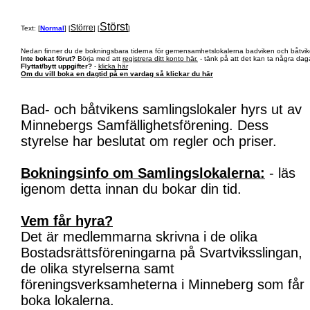
Störst
Större
Text: [
Normal
] [
] [
]
Nedan finner du de bokningsbara tiderna för gemensamhetslokalerna badviken och båtvik
Inte bokat förut?
Börja med att
registrera ditt konto här.
- tänk på att det kan ta några daga
Flyttat/bytt uppgifter?
-
klicka här
Om du vill boka en dagtid på en vardag så klickar du här
Bad- och båtvikens samlingslokaler hyrs ut av
Minnebergs Samfällighetsförening. Dess
styrelse har beslutat om regler och priser.
Bokningsinfo om Samlingslokalerna:
- läs
igenom detta innan du bokar din tid.
Vem får hyra?
Det är medlemmarna skrivna i de olika
Bostadsrättsföreningarna på Svartviksslingan,
de olika styrelserna samt
föreningsverksamheterna i Minneberg som får
boka lokalerna.