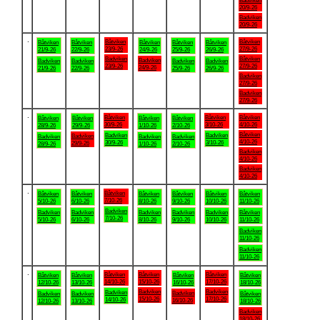
Badviken
20/9-26
Badviken
20/9-26
.
Båtviken
Båtviken
Båtviken
Båtviken
Båtviken
Båtviken
Båtviken
23/9-26
27/9-26
21/9-26
22/9-26
24/9-26
25/9-26
26/9-26
Badviken
Båtviken
Badviken
Badviken
Badviken
Badviken
Badviken
23/9-26
27/9-26
24/9-26
21/9-26
22/9-26
25/9-26
26/9-26
Badviken
27/9-26
Badviken
27/9-26
.
Båtviken
Båtviken
Båtviken
Båtviken
Båtviken
Båtviken
Båtviken
30/9-26
3/10-26
4/10-26
28/9-26
29/9-26
1/10-26
2/10-26
Båtviken
Badviken
Badviken
Badviken
Badviken
Badviken
Badviken
4/10-26
30/9-26
3/10-26
29/9-26
28/9-26
1/10-26
2/10-26
Badviken
4/10-26
Badviken
4/10-26
.
Båtviken
Båtviken
Båtviken
Båtviken
Båtviken
Båtviken
Båtviken
7/10-26
5/10-26
6/10-26
8/10-26
9/10-26
10/10-26
11/10-26
Badviken
Badviken
Badviken
Badviken
Badviken
Badviken
Båtviken
7/10-26
5/10-26
6/10-26
8/10-26
9/10-26
10/10-26
11/10-26
Badviken
11/10-26
Badviken
11/10-26
.
Båtviken
Båtviken
Båtviken
Båtviken
Båtviken
Båtviken
Båtviken
14/10-26
15/10-26
17/10-26
12/10-26
13/10-26
16/10-26
18/10-26
Badviken
Badviken
Badviken
Badviken
Badviken
Badviken
Båtviken
15/10-26
17/10-26
14/10-26
16/10-26
12/10-26
13/10-26
18/10-26
Badviken
18/10-26