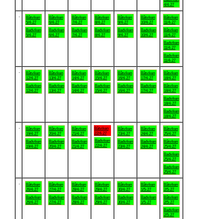
4/4-27
.
Båtviken
Båtviken
Båtviken
Båtviken
Båtviken
Båtviken
Båtviken
5/4-27
6/4-27
7/4-27
8/4-27
9/4-27
10/4-27
11/4-27
Badviken
Badviken
Badviken
Badviken
Badviken
Badviken
Båtviken
5/4-27
6/4-27
7/4-27
8/4-27
9/4-27
10/4-27
11/4-27
Badviken
11/4-27
Badviken
11/4-27
.
Båtviken
Båtviken
Båtviken
Båtviken
Båtviken
Båtviken
Båtviken
12/4-27
13/4-27
14/4-27
15/4-27
16/4-27
17/4-27
18/4-27
Badviken
Badviken
Badviken
Badviken
Badviken
Badviken
Båtviken
12/4-27
13/4-27
14/4-27
15/4-27
16/4-27
17/4-27
18/4-27
Badviken
18/4-27
Badviken
18/4-27
.
Båtviken
Båtviken
Båtviken
Båtviken
Båtviken
Båtviken
Båtviken
22/4-27
19/4-27
20/4-27
21/4-27
23/4-27
24/4-27
25/4-27
Badviken
Badviken
Badviken
Badviken
Badviken
Badviken
Båtviken
22/4-27
19/4-27
20/4-27
21/4-27
23/4-27
24/4-27
25/4-27
Badviken
25/4-27
Badviken
25/4-27
.
Båtviken
Båtviken
Båtviken
Båtviken
Båtviken
Båtviken
Båtviken
26/4-27
27/4-27
28/4-27
29/4-27
30/4-27
1/5-27
2/5-27
Badviken
Badviken
Badviken
Badviken
Badviken
Badviken
Båtviken
26/4-27
27/4-27
28/4-27
29/4-27
30/4-27
1/5-27
2/5-27
Badviken
2/5-27