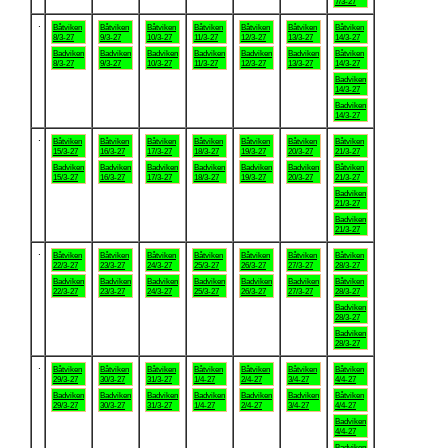
7/3-27
.
Båtviken
Båtviken
Båtviken
Båtviken
Båtviken
Båtviken
Båtviken
8/3-27
9/3-27
10/3-27
11/3-27
12/3-27
13/3-27
14/3-27
Badviken
Badviken
Badviken
Badviken
Badviken
Badviken
Båtviken
8/3-27
9/3-27
10/3-27
11/3-27
12/3-27
13/3-27
14/3-27
Badviken
14/3-27
Badviken
14/3-27
.
Båtviken
Båtviken
Båtviken
Båtviken
Båtviken
Båtviken
Båtviken
15/3-27
16/3-27
17/3-27
18/3-27
19/3-27
20/3-27
21/3-27
Badviken
Badviken
Badviken
Badviken
Badviken
Badviken
Båtviken
15/3-27
16/3-27
17/3-27
18/3-27
19/3-27
20/3-27
21/3-27
Badviken
21/3-27
Badviken
21/3-27
.
Båtviken
Båtviken
Båtviken
Båtviken
Båtviken
Båtviken
Båtviken
22/3-27
23/3-27
24/3-27
25/3-27
26/3-27
27/3-27
28/3-27
Badviken
Badviken
Badviken
Badviken
Badviken
Badviken
Båtviken
22/3-27
23/3-27
24/3-27
25/3-27
26/3-27
27/3-27
28/3-27
Badviken
28/3-27
Badviken
28/3-27
.
Båtviken
Båtviken
Båtviken
Båtviken
Båtviken
Båtviken
Båtviken
29/3-27
30/3-27
31/3-27
1/4-27
2/4-27
3/4-27
4/4-27
Badviken
Badviken
Badviken
Badviken
Badviken
Badviken
Båtviken
29/3-27
30/3-27
31/3-27
1/4-27
2/4-27
3/4-27
4/4-27
Badviken
4/4-27
Badviken