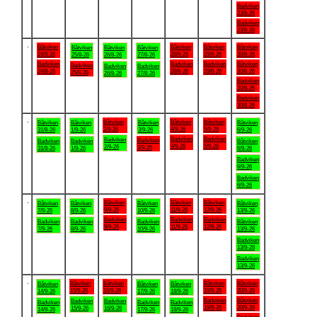
Badviken
23/8-26
Badviken
23/8-26
.
Båtviken
Båtviken
Båtviken
Båtviken
Båtviken
Båtviken
Båtviken
24/8-26
28/8-26
29/8-26
30/8-26
25/8-26
26/8-26
27/8-26
Badviken
Badviken
Badviken
Båtviken
Badviken
Badviken
Badviken
24/8-26
28/8-26
29/8-26
30/8-26
25/8-26
26/8-26
27/8-26
Badviken
30/8-26
Badviken
30/8-26
.
Båtviken
Båtviken
Båtviken
Båtviken
Båtviken
Båtviken
Båtviken
2/9-26
4/9-26
5/9-26
31/8-26
1/9-26
3/9-26
6/9-26
Badviken
Badviken
Badviken
Badviken
Badviken
Badviken
Båtviken
4/9-26
5/9-26
2/9-26
3/9-26
31/8-26
1/9-26
6/9-26
Badviken
6/9-26
Badviken
6/9-26
.
Båtviken
Båtviken
Båtviken
Båtviken
Båtviken
Båtviken
Båtviken
9/9-26
11/9-26
12/9-26
7/9-26
8/9-26
10/9-26
13/9-26
Badviken
Badviken
Badviken
Badviken
Badviken
Badviken
Båtviken
9/9-26
11/9-26
12/9-26
7/9-26
8/9-26
10/9-26
13/9-26
Badviken
13/9-26
Badviken
13/9-26
.
Båtviken
Båtviken
Båtviken
Båtviken
Båtviken
Båtviken
Båtviken
15/9-26
16/9-26
19/9-26
20/9-26
14/9-26
17/9-26
18/9-26
Badviken
Båtviken
Badviken
Badviken
Badviken
Badviken
Badviken
19/9-26
20/9-26
15/9-26
16/9-26
14/9-26
17/9-26
18/9-26