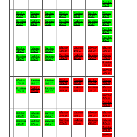
Badviken
2/5-27
.
Båtviken
Båtviken
Båtviken
Båtviken
Båtviken
Båtviken
Båtviken
3/5-27
4/5-27
5/5-27
6/5-27
7/5-27
8/5-27
9/5-27
Badviken
Badviken
Badviken
Badviken
Badviken
Badviken
Båtviken
3/5-27
4/5-27
5/5-27
6/5-27
7/5-27
8/5-27
9/5-27
Badviken
9/5-27
Badviken
9/5-27
.
Båtviken
Båtviken
Båtviken
Båtviken
Båtviken
Båtviken
Båtviken
13/5-27
14/5-27
15/5-27
16/5-27
10/5-27
11/5-27
12/5-27
Badviken
Badviken
Badviken
Båtviken
Badviken
Badviken
Badviken
13/5-27
14/5-27
15/5-27
16/5-27
10/5-27
11/5-27
12/5-27
Badviken
16/5-27
Badviken
16/5-27
.
Båtviken
Båtviken
Båtviken
Båtviken
Båtviken
Båtviken
Båtviken
20/5-27
21/5-27
22/5-27
23/5-27
17/5-27
18/5-27
19/5-27
Badviken
Badviken
Badviken
Båtviken
Badviken
Badviken
Badviken
20/5-27
21/5-27
22/5-27
23/5-27
18/5-27
17/5-27
19/5-27
Badviken
23/5-27
Badviken
23/5-27
.
Båtviken
Båtviken
Båtviken
Båtviken
Båtviken
Båtviken
Båtviken
27/5-27
28/5-27
29/5-27
30/5-27
24/5-27
25/5-27
26/5-27
Badviken
Badviken
Badviken
Båtviken
Badviken
Badviken
Badviken
27/5-27
28/5-27
29/5-27
30/5-27
24/5-27
25/5-27
26/5-27
Badviken
30/5-27
Badviken