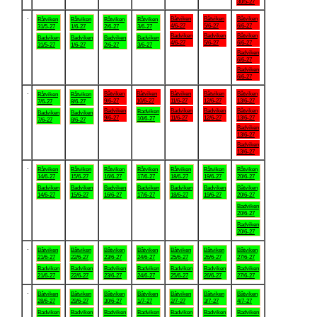
30/5-27
.
Båtviken
Båtviken
Båtviken
Båtviken
Båtviken
Båtviken
Båtviken
4/6-27
5/6-27
6/6-27
31/5-27
1/6-27
2/6-27
3/6-27
Badviken
Badviken
Båtviken
Badviken
Badviken
Badviken
Badviken
4/6-27
5/6-27
6/6-27
31/5-27
1/6-27
2/6-27
3/6-27
Badviken
6/6-27
Badviken
6/6-27
.
Båtviken
Båtviken
Båtviken
Båtviken
Båtviken
Båtviken
Båtviken
9/6-27
10/6-27
11/6-27
12/6-27
13/6-27
7/6-27
8/6-27
Badviken
Badviken
Badviken
Båtviken
Badviken
Badviken
Badviken
9/6-27
11/6-27
12/6-27
13/6-27
10/6-27
7/6-27
8/6-27
Badviken
13/6-27
Badviken
13/6-27
.
Båtviken
Båtviken
Båtviken
Båtviken
Båtviken
Båtviken
Båtviken
14/6-27
15/6-27
16/6-27
17/6-27
18/6-27
19/6-27
20/6-27
Badviken
Badviken
Badviken
Badviken
Badviken
Badviken
Båtviken
14/6-27
15/6-27
16/6-27
17/6-27
18/6-27
19/6-27
20/6-27
Badviken
20/6-27
Badviken
20/6-27
.
Båtviken
Båtviken
Båtviken
Båtviken
Båtviken
Båtviken
Båtviken
21/6-27
22/6-27
23/6-27
24/6-27
25/6-27
26/6-27
27/6-27
Badviken
Badviken
Badviken
Badviken
Badviken
Badviken
Badviken
21/6-27
22/6-27
23/6-27
24/6-27
25/6-27
26/6-27
27/6-27
.
Båtviken
Båtviken
Båtviken
Båtviken
Båtviken
Båtviken
Båtviken
28/6-27
29/6-27
30/6-27
1/7-27
2/7-27
3/7-27
4/7-27
Badviken
Badviken
Badviken
Badviken
Badviken
Badviken
Badviken