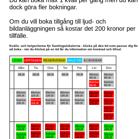
Du kan boka max 1 kväll per gång men du kan
dock göra fler bokningar.
Om du vill boka tillgång till ljud- och
bildanläggningen så kostar det 200 kronor per
tillfälle.
Kvälls- och helgschema för Samlingslokalerna - klicka på den tid som passar dig för
att boka - när du klickat på en tid får du information om kostnad och tillval.
LEDIG
UPPTAGEN
RESERVERAD
VALD TID
EJ BOKBAR
Mån
Tis
Ons
Tor
Fre
Lör
Sön
.
3/8-26
4/8-26
5/8-26
6/8-26
7/8-26
Båtviken
Båtviken
8/8-26
9/8-26
Badviken
Badviken
8/8-26
9/8-26
.
Båtviken
Båtviken
Båtviken
Båtviken
Båtviken
Båtviken
Båtviken
10/8-26
11/8-26
12/8-26
13/8-26
14/8-26
15/8-26
16/8-26
Badviken
Badviken
Badviken
Badviken
Badviken
Badviken
Båtviken
10/8-26
11/8-26
12/8-26
13/8-26
14/8-26
15/8-26
16/8-26
Badviken
16/8-26
Badviken
16/8-26
.
Båtviken
Båtviken
Båtviken
Båtviken
Båtviken
Båtviken
Båtviken
18/8-26
19/8-26
20/8-26
22/8-26
17/8-26
21/8-26
23/8-26
Badviken
Badviken
Badviken
Badviken
Badviken
Badviken
Båtviken
18/8-26
20/8-26
22/8-26
19/8-26
21/8-26
17/8-26
23/8-26